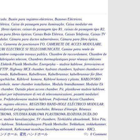
icado
,
Buzón para registros eléctricos
,
Buzones Eléctricos
,
létrica
,
Caixa de passagem para iluminação
,
Caixa modular em
fibras ópticas
,
caixas de passagem tipo R1
,
caixas de passagem tipo R2
,
as para fibras ópticas
,
Caixas Rede Elétrica
,
Caixas Telefonia
,
Caixas TV
dular
,
Cámara para ductos subterráneos
,
Cámara para fibra óptica
,
s
,
Camereta de jonctionare FO
,
CAMERETE DE ACCES MODULARE
,
RI ELECTRICE SI TELECOMUNICATII
,
Camine petru retele de
ambre composite travaux publics
,
Chambre de raccordement
,
Chambre de
fabriquées telecom
,
Chambres thermoplastiques pour réseaux télécoms
,
Elektrik Plastik Menholler
,
Energetyka – studnie kablowe
,
ferroviaires et
 FTTP
,
Highway MCX chamber
,
hydrant chambers
,
hydrant chambers or
ronde
,
Kabelbrønn
,
Kabelbrunn
,
Kabelbrunnar
,
kabelbrunnar för fiber
,
ugschächte
,
Káblová komora
,
Káblové komory z plastu
,
KABLOVSKO
anhole
,
meter chamber installation
,
Modula brøndkammer
,
Modular Ek
 chamber
,
Outside plant access chamber
,
Pit
,
plastikowe studnie kablowe
,
lari per infrastrutture di reti di telecomunicazioni
,
pozzetti modulari
to
,
Prefabrykowane studnie kablowe
,
Preformed Access Chambers
,
ge
,
registro eléctrico
,
REGISTRO HAND-HOLE ELÉCTRICO MODULAR
,
einforced polypropylene manholes
,
Réseaux d'énergie
,
Réseaux
TIKOWA
,
STUDNIA KABLOWA PLASTIKOWA ZŁOŻONA DUŻA DO
ne
,
studnie kanalizacyjne
,
SV chambers
,
Távközlési aknaelemek
,
Telco Pits
,
e kablowe
,
Telekomünikasyon Plastik Menholler
,
Trekkekum
,
trekkekummer
,
drostank
,
Кабельные колодцы (колодцы кабельной связи - ККС)
,
ンドホール
,
電気 ハンドホール
0 Comment