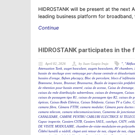
HIDROSTANK will be present at the next 
leading business platform for broadband, 
Continue
HIDROSTANK participates in the 
April 02, 2026
by Juan Gazpio Irujo
"
,
"Abflu
Attenuation Tank
,
auget basculant
,
augets basculants
,
AV chambers
,
bassin de stockage avec nettoyage par chasse centrale et désodorisat
bassins d'orage
,
Bęben płuczący
,
Bloc de percolare
,
blocs d’infiltrati
Brønnene
,
brunn
,
Brunnar
,
Brunnarna
,
Buzón de inspección prefabr
de rétention pour bassin enterré
,
caixa de acesso
,
Caixa de drenatge
caixas da rede distribuição subterrânea
,
caixas de drenagem
,
Caixas
caixas de passagem tipo R1
,
caixas de passagem tipo R2
,
caixas de 
ópticas
,
Caixas Rede Elétrica
,
Caixas Telefonia
,
Caixas TV a Cabo
,
C
camara fibra
,
Cámara FTTH
,
camara modular
,
Cámara para ductos 
camara telecom
,
camara telecomunicaciones
,
Camereta de jonctiona
CANALIZARE
,
CAMINE PENTRU CABLURI ELECTRICE SI TELEC
Capac inspectie
,
Cassiers CSTB
,
Cassiers SAUL
,
catchpit
,
CATV
,
celd
DE VISITE MODULAIRE
,
chambre-de-visite-modulaire-en-polycarb
Čištění kanálů a nádrží
,
clapet anti retour de nez
,
clapet de nez
,
clape