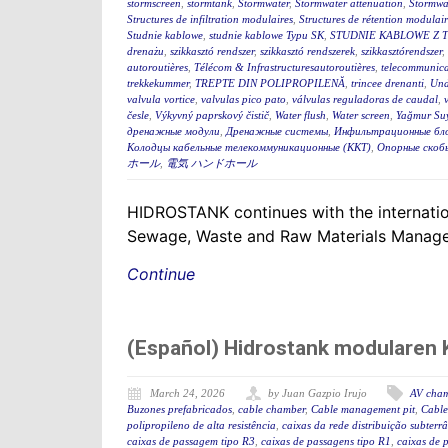
stormscreen
,
stormtank
,
Stormwater
,
Stormwater attenuation
,
Stormwa
Structures de infiltration modulaires
,
Structures de rétention modulair
Studnie kablowe
,
studnie kablowe Typu SK
,
STUDNIE KABLOWE Z 
drenażu
,
szikkasztó rendszer
,
szikkasztó rendszerek
,
szikkasztórendszer
,
autoroutières
,
Télécom & Infrastructuresautoroutières
,
telecommunica
trekkekummer
,
TREPTE DIN POLIPROPILENĂ
,
trincee drenanti
,
Und
valvula vortice
,
valvulas pico pato
,
válvulas reguladoras de caudal
,
česle
,
Výkyvný paprskový čistič
,
Water flush
,
Water screen
,
Yağmur Suy
дренажные модули
,
Дренажные системы
,
Инфильтрационные бл
Колодцы кабельные телекоммуникационные (ККТ)
,
Опорные скоб
ホール
,
電気 ハンドホール
HIDROSTANK continues with the internation
Sewage, Waste and Raw Materials Managem
Continue
(Español) Hidrostank modularen K
March 24, 2026
by Juan Gazpio Irujo
AV cha
Buzones prefabricados
,
cable chamber
,
Cable management pit
,
Cable
polipropileno de alta resistência
,
caixas da rede distribuição subterr
caixas de passagem tipo R3
,
caixas de passagens tipo R1
,
caixas de 