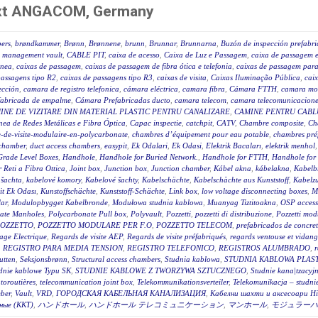
next ANGACOM, Germany
ers
,
brøndkammer
,
Brønn
,
Brønnene
,
brunn
,
Brunnar
,
Brunnarna
,
Buzón de inspección prefabr
 management vault
,
CABLE PIT
,
caixa de acesso
,
Caixa de Luz e Passagem
,
caixa de passagem e
ânea
,
caixas de passagem
,
caixas de passagem de fibra ótica e telefonia
,
caixas de passagem para 
passagens tipo R2
,
caixas de passagens tipo R3
,
caixas de visita
,
Caixas Iluminação Pública
,
caix
ección
,
camara de registro telefonica
,
cámara eléctrica
,
camara fibra
,
Cámara FTTH
,
camara mo
fabricada de empalme
,
Cámara Prefabricadas ducto
,
camara telecom
,
camara telecomunicacione
INE DE VIZITARE DIN MATERIAL PLASTIC PENTRU CANALIZARE
,
CAMINE PENTRU CABLU
ea de Redes Metálicas e Fibra Óptica
,
Capac inspectie
,
catchpit
,
CATV
,
Chambre composite
,
Ch
-de-visite-modulaire-en-polycarbonate
,
chambres d’équipement pour eau potable
,
chambres pré
 chamber
,
duct access chambers
,
easypit
,
Ek Odalari
,
Ek Odasi
,
Elektrik Bacaları
,
elektrik menhol
Grade Level Boxes
,
Handhole
,
Handhole for Buried Network.
,
Handhole for FTTH
,
Handhole for
r Reti a Fibra Ottica
,
Joint box
,
Junction box
,
Junction chamber
,
Kábel akna
,
kábelakna
,
Kabelb
 šachta
,
kabelové komory
,
Kabelové šachty
,
Kabelschächte
,
Kabelschächte aus Kunststoff
,
Kabelz
t Ek Odası
,
Kunstoffschächte
,
Kunststoff-Schächte
,
Link box
,
low voltage disconnecting boxes
,
M
ar
,
Modulopbygget Kabelbronde
,
Modułowa studnia kablowa
,
Muanyag Tiztitoakna
,
OSP access
ate Manholes
,
Polycarbonate Pull box
,
Polyvault
,
Pozzetti
,
pozzetti di distribuzione
,
Pozzetti modu
OZZETTO
,
POZZETTO MODULARE PER F.O
,
POZZETTO TELECOM
,
prefabricados de concre
age Electrique
,
Regards de visite AEP
,
Regards de visite préfabriqués
,
regards ventouse et vidan
,
REGISTRO PARA MEDIA TENSION
,
REGISTRO TELEFONICO
,
REGISTROS ALUMBRADO
,
r
utten
,
Seksjonsbrønn
,
Structural access chambers
,
Studnia kablowa
,
STUDNIA KABLOWA PLAS
dnie kablowe Typu SK
,
STUDNIE KABLOWE Z TWORZYWA SZTUCZNEGO
,
Studnie kana|tzacyj
toroutières
,
telecommunication joint box
,
Telekommunikationsverteiler
,
Telekomunikacja – studni
ber
,
Vault
,
VRD
,
ГОРОДСКАЯ КАБЕЛЬНАЯ КАНАЛИЗАЦИЯ
,
Кабелни шахти и аксесоари Hi
ные (ККТ)
,
ハンドホール
,
ハンドホール テレコミュニケーション
,
マンホール
,
モジュラーハ