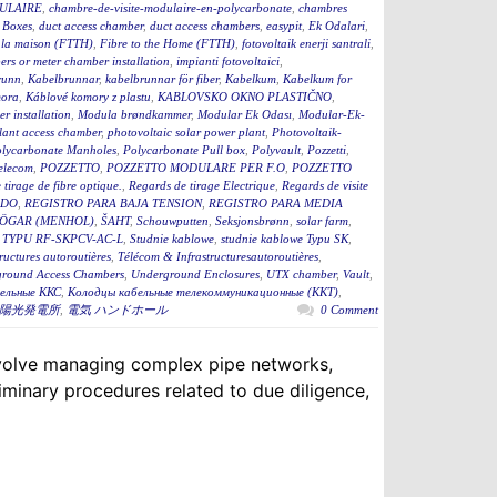
ULAIRE
,
chambre-de-visite-modulaire-en-polycarbonate
,
chambres
 Boxes
,
duct access chamber
,
duct access chambers
,
easypit
,
Ek Odalari
,
à la maison (FTTH)
,
Fibre to the Home (FTTH)
,
fotovoltaik enerji santrali
,
rs or meter chamber installation
,
impianti fotovoltaici
,
runn
,
Kabelbrunnar
,
kabelbrunnar för fiber
,
Kabelkum
,
Kabelkum for
ora
,
Káblové komory z plastu
,
KABLOVSKO OKNO PLASTIČNO
,
r installation
,
Modula brøndkammer
,
Modular Ek Odası
,
Modular-Ek-
lant access chamber
,
photovoltaic solar power plant
,
Photovoltaik-
lycarbonate Manholes
,
Polycarbonate Pull box
,
Polyvault
,
Pozzetti
,
Telecom
,
POZZETTO
,
POZZETTO MODULARE PER F.O
,
POZZETTO
tirage de fibre optique.
,
Regards de tirage Electrique
,
Regards de visite
ADO
,
REGISTRO PARA BAJA TENSION
,
REGISTRO PARA MEDIA
ÖGAR (MENHOL)
,
ŠAHT
,
Schouwputten
,
Seksjonsbrønn
,
solar farm
,
TYPU RF-SKPCV-AC-L
,
Studnie kablowe
,
studnie kablowe Typu SK
,
ructures autoroutières
,
Télécom & Infrastructuresautoroutières
,
round Access Chambers
,
Underground Enclosures
,
UTX chamber
,
Vault
,
ельные ККС
,
Колодцы кабельные телекоммуникационные (ККТ)
,
陽光発電所
,
電気 ハンドホール
0 Comment
 involve managing complex pipe networks,
iminary procedures related to due diligence,