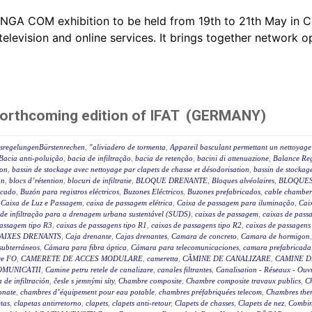
ANGA COM exhibition to be held from 19th to 21th May i
television and online services. It brings together network 
forthcoming edition of IFAT (GERMANY)
ssregelungenBürstenrechen
,
"aliviadero de tormenta
,
Appareil basculant permettant un nettoyage 
Bacia anti-poluição
,
bacia de infiltração
,
bacia de retenção
,
bacini di attenuazione
,
Balance Reg
ion
,
bassin de stockage avec nettoyage par clapets de chasse et désodorisation
,
bassin de stockage
on
,
blocs d’rétention
,
blocuri de infiltratie
,
BLOQUE DRENANTE
,
Bloques alvéolaires
,
BLOQUES
icado
,
Buzón para registros eléctricos
,
Buzones Eléctricos
,
Buzones prefabricados
,
cable chamber
,
Caixa de Luz e Passagem
,
caixa de passagem elétrica
,
Caixa de passagem para iluminação
,
Caix
 de infiltração para a drenagem urbana sustentável (SUDS)
,
caixas de passagem
,
caixas de passa
passagem tipo R3
,
caixas de passagens tipo R1
,
caixas de passagens tipo R2
,
caixas de passagens
AIXES DRENANTS
,
Caja drenante
,
Cajas drenantes
,
Camara de concreto
,
Camara de hormigon
subterráneos
,
Cámara para fibra óptica
,
Cámara para telecomunicaciones
,
camara prefabricada
re FO
,
CAMERETE DE ACCES MODULARE
,
cameretta
,
CĂMINE DE CANALIZARE
,
CAMINE D
OMUNICATII
,
Camine petru retele de canalizare
,
canales filtrantes
,
Canalisation - Réseaux - Ouv
a de infiltración
,
česle s jemnými síty
,
Chambre composite
,
Chambre composite travaux publics
,
C
onate
,
chambres d’équipement pour eau potable
,
chambres préfabriquées telecom
,
Chambres ther
tas
,
clapetas antirretorno
,
clapets
,
clapets anti-retour
,
Clapets de chasses
,
Clapets de nez
,
Combin