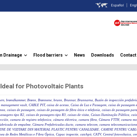
Español
|
Engl
n Drainage
Flood barriers
News
Downloads
Contact
»
»
eal for Photovoltaic Plants
ers
,
brøndkammer
,
Brønn
,
Brønnene
,
brunn
,
Brunnar
,
Brunnarna
,
Buzón de inspección prefabr
 management vault
,
CABLE PIT
,
caixa de acesso
,
Caixa de Luz e Passagem
,
caixa de passagem e
ânea
,
caixas de passagem
,
caixas de passagem de fibra ótica e telefonia
,
caixas de passagem para 
passagens tipo R2
,
caixas de passagens tipo R3
,
caixas de visita
,
Caixas Iluminação Pública
,
caix
ección
,
camara de registro telefonica
,
cámara eléctrica
,
camara fibra
,
Cámara FTTH
,
camara mo
fabricada de empalme
,
Cámara Prefabricadas ducto
,
camara telecom
,
camara telecomunicacione
INE DE VIZITARE DIN MATERIAL PLASTIC PENTRU CANALIZARE
,
CAMINE PENTRU CABLU
ea de Redes Metálicas e Fibra Óptica
,
Capac inspectie
,
catchpit
,
CATV
,
Central fotovoltaica
,
ce