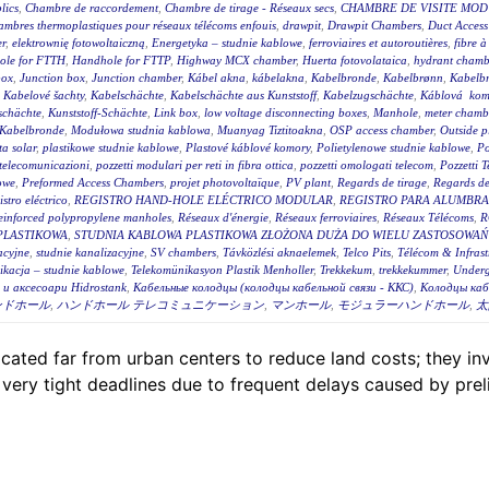
lics
,
Chambre de raccordement
,
Chambre de tirage - Réseaux secs
,
CHAMBRE DE VISITE MOD
mbres thermoplastiques pour réseaux télécoms enfouis
,
drawpit
,
Drawpit Chambers
,
Duct Access
er
,
elektrownię fotowoltaiczną
,
Energetyka – studnie kablowe
,
ferroviaires et autoroutières
,
fibre 
ole for FTTH
,
Handhole for FTTP
,
Highway MCX chamber
,
Huerta fotovolataica
,
hydrant chambe
box
,
Junction box
,
Junction chamber
,
Kábel akna
,
kábelakna
,
Kabelbronde
,
Kabelbrønn
,
Kabelb
,
Kabelové šachty
,
Kabelschächte
,
Kabelschächte aus Kunststoff
,
Kabelzugschächte
,
Káblová kom
schächte
,
Kunststoff-Schächte
,
Link box
,
low voltage disconnecting boxes
,
Manhole
,
meter chambe
Kabelbronde
,
Modułowa studnia kablowa
,
Muanyag Tiztitoakna
,
OSP access chamber
,
Outside p
ta solar
,
plastikowe studnie kablowe
,
Plastové káblové komory
,
Polietylenowe studnie kablowe
,
Po
i telecomunicazioni
,
pozzetti modulari per reti in fibra ottica
,
pozzetti omologati telecom
,
Pozzetti 
owe
,
Preformed Access Chambers
,
projet photovoltaïque
,
PV plant
,
Regards de tirage
,
Regards de 
istro eléctrico
,
REGISTRO HAND-HOLE ELÉCTRICO MODULAR
,
REGISTRO PARA ALUMBR
einforced polypropylene manholes
,
Réseaux d'énergie
,
Réseaux ferroviaires
,
Réseaux Télécoms
,
R
PLASTIKOWA
,
STUDNIA KABLOWA PLASTIKOWA ZŁOŻONA DUŻA DO WIELU ZASTOSOWAŃ 
acyjne
,
studnie kanalizacyjne
,
SV chambers
,
Távközlési aknaelemek
,
Telco Pits
,
Télécom & Infrast
ikacja – studnie kablowe
,
Telekomünikasyon Plastik Menholler
,
Trekkekum
,
trekkekummer
,
Underg
и аксесоари Hidrostank
,
Кабельные колодцы (колодцы кабельной связи - ККС)
,
Колодцы каб
ンドホール
,
ハンドホール テレコミュニケーション
,
マンホール
,
モジュラーハンドホール
,
太
 located far from urban centers to reduce land costs; they
 very tight deadlines due to frequent delays caused by prel