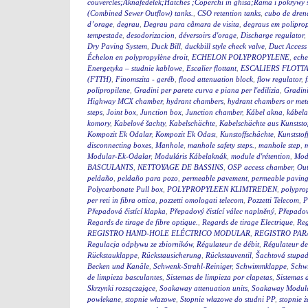
couvercles;Aknafedelek;Hatches ;Coperchi in ghisa;Rama i pokry
(Combined Sewer Outflow) tanks.
,
CSO retention tanks
,
cubo de dren
d’orage
,
degrau
,
Degrau para câmara de visita
,
degraus em polipro
tempestade
,
desodorizacion
,
déversoirs d'orage
,
Discharge regulator
,
Dry Paving System
,
Duck Bill
,
duckbill style check valve
,
Duct Access
Échelon en polypropylène droit
,
ECHELON POLYPROPYLENE
,
eche
Energetyka – studnie kablowe
,
Escalier flottant
,
ESCALIERS FLOTTA
(FTTH)
,
Finomszita - geréb
,
flood attenuation block
,
flow regulator
,
polipropilene
,
Gradini per parete curva e piana per l'edilizia
,
Gradini
Highway MCX chamber
,
hydrant chambers
,
hydrant chambers or mete
steps
,
Joint box
,
Junction box
,
Junction chamber
,
Kábel akna
,
kábel
komory
,
Kabelové šachty
,
Kabelschächte
,
Kabelschächte aus Kunststo
Kompozit Ek Odalar
,
Kompozit Ek Odası
,
Kunstoffschächte
,
Kunststof
disconnecting boxes
,
Manhole
,
manhole safety steps.
,
manhole step
,
m
Modular-Ek-Odalar
,
Moduláris Kábelaknák
,
module d'rétention
,
Modu
BASCULANTS
,
NETTOYAGE DE BASSINS
,
OSP access chamber
,
Out
peldaño
,
peldaño para pozo
,
permeable pavement
,
permeable pavin
Polycarbonate Pull box
,
POLYPROPYLEEN KLIMTREDEN
,
polyprop
per reti in fibra ottica
,
pozzetti omologati telecom
,
Pozzetti Telecom
,
P
Přepadová čistící klapka
,
Přepadový čistící válec naplněný
,
Přepadový
Regards de tirage de fibre optique.
,
Regards de tirage Electrique
,
Reg
REGISTRO HAND-HOLE ELÉCTRICO MODULAR
,
REGISTRO PA
Regulacja odpływu ze zbiorników
,
Régulateur de débit
,
Régulateur de
Rückstauklappe
,
Rückstausicherung
,
Rückstauventil
,
Šachtová stupad
Becken und Kanäle
,
Schwenk-Strahl-Reiniger
,
Schwimmklappe
,
Schw
de limpieza basculantes
,
Sistemas de limpieza por clapetas
,
Sistemas 
Skrzynki rozsączające
,
Soakaway attenuation units
,
Soakaway Modul
powlekane
,
stopnie włazowe
,
Stopnie włazowe do studni PP
,
stopnie ż