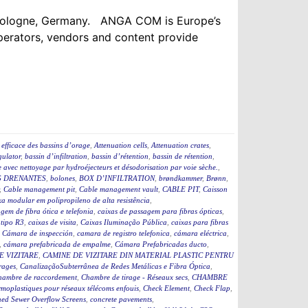
n Cologne, Germany. ANGA COM is Europe’s
operators, vendors and content provide
efficace des bassins d’orage
,
Attenuation cells
,
Attenuation crates
,
ulator
,
bassin d’infiltration
,
bassin d’rétention
,
bassin de rétention
,
 avec nettoyage par hydroéjecteurs et désodorisation par voie sèche.
,
 DRENANTES
,
bolones
,
BOX D’INFILTRATION
,
brøndkammer
,
Brønn
,
,
Cable management pit
,
Cable management vault
,
CABLE PIT
,
Caisson
a modular em polipropileno de alta resistência
,
gem de fibra ótica e telefonia
,
caixas de passagem para fibras ópticas
,
 tipo R3
,
caixas de visita
,
Caixas Iluminação Pública
,
caixas para fibras
,
Cámara de inspección
,
camara de registro telefonica
,
cámara eléctrica
,
,
cámara prefabricada de empalme
,
Cámara Prefabricadas ducto
,
E VIZITARE
,
CAMINE DE VIZITARE DIN MATERIAL PLASTIC PENTRU
rages
,
CanalizaçãoSubterrânea de Redes Metálicas e Fibra Óptica
,
hambre de raccordement
,
Chambre de tirage - Réseaux secs
,
CHAMBRE
moplastiques pour réseaux télécoms enfouis
,
Check Element
,
Check Flap
,
ed Sewer Overflow Screens
,
concrete pavements
,