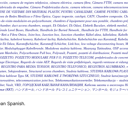
ección
,
camara de registro telefonica
,
cámara eléctrica
,
camara fibra
,
Cámara FTTH
,
camara mo
fabricada de empalme
,
Cámara Prefabricadas ducto
,
camara telecom
,
camara telecomunicacione
INE DE VIZITARE DIN MATERIAL PLASTIC PENTRU CANALIZARE
,
CAMINE PENTRU CABLU
ea de Redes Metálicas e Fibra Óptica
,
Capac inspectie
,
catchpit
,
CATV
,
Chambre composite
,
Ch
-de-visite-modulaire-en-polycarbonate
,
chambres d’équipement pour eau potable
,
chambres pré
 chamber
,
duct access chambers
,
easypit
,
Ek Odalari
,
Ek Odasi
,
Elektrik Bacaları
,
elektrik menhol
Grade Level Boxes
,
Handhole
,
Handhole for Buried Network.
,
Handhole for FTTH
,
Handhole for
r Reti a Fibra Ottica
,
Joint box
,
Junction box
,
Junction chamber
,
Kábel akna
,
kábelakna
,
Kabelb
 šachta
,
kabelové komory
,
Kabelové šachty
,
Kabelschächte
,
Kabelschächte aus Kunststoff
,
Kabelz
t Ek Odası
,
Kunstoffschächte
,
Kunststoff-Schächte
,
Link box
,
low voltage disconnecting boxes
,
M
ar
,
Modulopbygget Kabelbronde
,
Modułowa studnia kablowa
,
Muanyag Tiztitoakna
,
OSP access
ate Manholes
,
Polycarbonate Pull box
,
Polyvault
,
Pozzetti
,
pozzetti di distribuzione
,
Pozzetti modu
OZZETTO
,
POZZETTO MODULARE PER F.O
,
POZZETTO TELECOM
,
prefabricados de concre
age Electrique
,
Regards de visite AEP
,
Regards de visite préfabriqués
,
regards ventouse et vidan
,
REGISTRO PARA MEDIA TENSION
,
REGISTRO TELEFONICO
,
REGISTROS ALUMBRADO
,
r
utten
,
Seksjonsbrønn
,
Structural access chambers
,
Studnia kablowa
,
STUDNIA KABLOWA PLAS
dnie kablowe Typu SK
,
STUDNIE KABLOWE Z TWORZYWA SZTUCZNEGO
,
Studnie kana|tzacyj
toroutières
,
telecommunication joint box
,
Telekommunikationsverteiler
,
Telekomunikacja – studni
ber
,
Vault
,
VRD
,
ГОРОДСКАЯ КАБЕЛЬНАЯ КАНАЛИЗАЦИЯ
,
Кабелни шахти и аксесоари Hi
ные (ККТ)
,
ハンドホール
,
ハンドホール テレコミュニケーション
,
マンホール
,
モジュラーハ
pean Spanish.