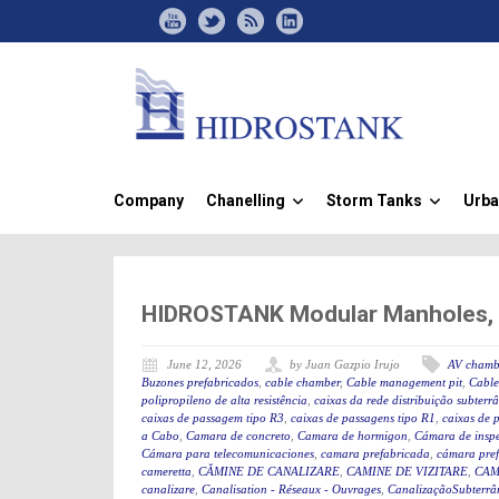
Company
Chanelling
Storm Tanks
Urba
»
»
HIDROSTANK Modular Manholes, Id
June 12, 2026
by Juan Gazpio Irujo
AV chamb
Buzones prefabricados
,
cable chamber
,
Cable management pit
,
Cable
polipropileno de alta resistência
,
caixas da rede distribuição subterr
caixas de passagem tipo R3
,
caixas de passagens tipo R1
,
caixas de 
a Cabo
,
Camara de concreto
,
Camara de hormigon
,
Cámara de insp
Cámara para telecomunicaciones
,
camara prefabricada
,
cámara pre
cameretta
,
CĂMINE DE CANALIZARE
,
CAMINE DE VIZITARE
,
CAM
canalizare
,
Canalisation - Réseaux - Ouvrages
,
CanalizaçãoSubterrân