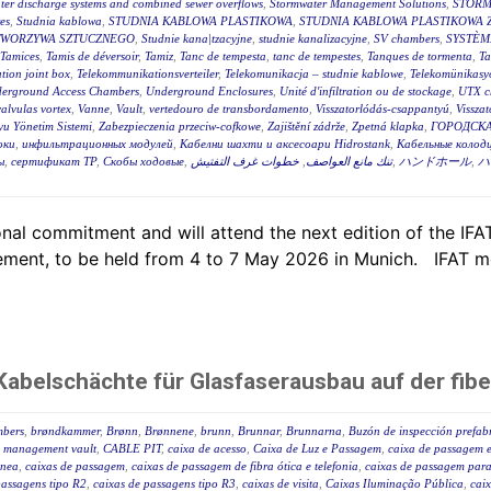
ter discharge systems and combined sewer overflows
,
Stormwater Management Solutions
,
STORM
es
,
Studnia kablowa
,
STUDNIA KABLOWA PLASTIKOWA
,
STUDNIA KABLOWA PLASTIKOWA 
TWORZYWA SZTUCZNEGO
,
Studnie kana|tzacyjne
,
studnie kanalizacyjne
,
SV chambers
,
SYSTÈM
Tamices
,
Tamis de déversoir
,
Tamiz
,
Tanc de tempesta
,
tanc de tempestes
,
Tanques de tormenta
,
T
tion joint box
,
Telekommunikationsverteiler
,
Telekomunikacja – studnie kablowe
,
Telekomünikasyo
erground Access Chambers
,
Underground Enclosures
,
Unité d'infiltration ou de stockage
,
UTX c
valvulas vortex
,
Vanne
,
Vault
,
vertedouro de transbordamento
,
Visszatorlódás-csappantyú
,
Vissza
u Yönetim Sistemi
,
Zabezpieczenia przeciw-cofkowe
,
Zajištění zádrže
,
Zpetná klapka
,
ГОРОДСКА
оки
,
инфильтрационных модулей
,
Кабелни шахти и аксесоари Hidrostank
,
Кабельные колодц
ы
,
сертификат ТР
,
Скобы ходовые
,
خطوات غرف التفتيش
,
تنك مانع العواصف
,
ハンドホール
,
ハ
al commitment and will attend the next edition of the IFAT,
ent, to be held from 4 to 7 May 2026 in Munich. IFAT me
abelschächte für Glasfaserausbau auf der fibe
mbers
,
brøndkammer
,
Brønn
,
Brønnene
,
brunn
,
Brunnar
,
Brunnarna
,
Buzón de inspección prefab
 management vault
,
CABLE PIT
,
caixa de acesso
,
Caixa de Luz e Passagem
,
caixa de passagem e
ânea
,
caixas de passagem
,
caixas de passagem de fibra ótica e telefonia
,
caixas de passagem para 
passagens tipo R2
,
caixas de passagens tipo R3
,
caixas de visita
,
Caixas Iluminação Pública
,
caix