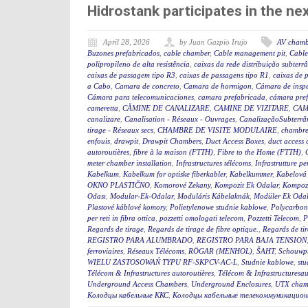
Hidrostank participates in the 
April 28, 2026
by Juan Gazpio Irujo
AV chamb
Buzones prefabricados
,
cable chamber
,
Cable management pit
,
Cable
polipropileno de alta resistência
,
caixas da rede distribuição subterr
caixas de passagem tipo R3
,
caixas de passagens tipo R1
,
caixas de 
a Cabo
,
Camara de concreto
,
Camara de hormigon
,
Cámara de insp
Cámara para telecomunicaciones
,
camara prefabricada
,
cámara pre
cameretta
,
CĂMINE DE CANALIZARE
,
CAMINE DE VIZITARE
,
CAM
canalizare
,
Canalisation - Réseaux - Ouvrages
,
CanalizaçãoSubterrân
tirage - Réseaux secs
,
CHAMBRE DE VISITE MODULAIRE
,
chambre
enfouis
,
drawpit
,
Drawpit Chambers
,
Duct Access Boxes
,
duct access
autoroutières
,
fibre à la maison (FTTH)
,
Fibre to the Home (FTTH)
,
meter chamber installation
,
Infrastructures télécoms
,
Infrastrutture pe
Kabelkum
,
Kabelkum for optiske fiberkabler
,
Kabelkummer
,
Kabelová
OKNO PLASTIČNO
,
Komorové Zekany
,
Kompozit Ek Odalar
,
Kompozi
Odası
,
Modular-Ek-Odalar
,
Moduláris Kábelaknák
,
Modüler Ek Odal
Plastové káblové komory
,
Polietylenowe studnie kablowe
,
Polycarbon
per reti in fibra ottica
,
pozzetti omologati telecom
,
Pozzetti Telecom
,
P
Regards de tirage
,
Regards de tirage de fibre optique.
,
Regards de tir
REGISTRO PARA ALUMBRADO
,
REGISTRO PARA BAJA TENSION
ferroviaires
,
Réseaux Télécoms
,
RÖGAR (MENHOL)
,
ŠAHT
,
Schouwp
WIELU ZASTOSOWAŃ TYPU RF-SKPCV-AC-L
,
Studnie kablowe
,
stu
Télécom & Infrastructures autoroutières
,
Télécom & Infrastructuresau
Underground Access Chambers
,
Underground Enclosures
,
UTX cham
Колодцы кабельные ККС
,
Колодцы кабельные телекоммуникацион