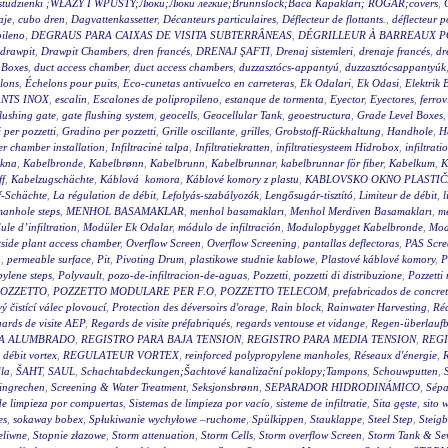
wy studzienki ;WŁAZY I WPUSTY;Люки;Люки легкие;Brunnslock;Baca Kapakları; RÖGAR;covers
,
aje
,
cubo dren
,
Dagvattenkassetter
,
Décanteurs particulaires
,
Déflecteur de flottants.
,
déflecteur p
pileno
,
DEGRAUS PARA CAIXAS DE VISITA SUBTERRÂNEAS
,
DÉGRILLEUR À BARREAUX P
drawpit
,
Drawpit Chambers
,
dren francés
,
DRENAJ ŞAFTI
,
Drenaj sistemleri
,
drenaje francés
,
dr
 Boxes
,
duct access chamber
,
duct access chambers
,
duzzasztócs-appantyú
,
duzzasztócsappantyúk
lons
,
Échelons pour puits
,
Eco-cunetas antivuelco en carreteras
,
Ek Odalari
,
Ek Odasi
,
Elektrik 
NTS INOX
,
escalin
,
Escalones de polipropileno
,
estanque de tormenta
,
Eyector
,
Eyectores
,
ferrov
flushing gate
,
gate flushing system
,
geocells
,
Geocellular Tank
,
geoestructura
,
Grade Level Boxes
 per pozzetti
,
Gradino per pozzetti
,
Grille oscillante
,
grilles
,
Grobstoff-Rückhaltung
,
Handhole
,
H
r chamber installation
,
Infiltracinė talpa
,
Infiltratiekratten
,
infiltratiesysteem Hidrobox
,
infiltrati
akna
,
Kabelbronde
,
Kabelbrønn
,
Kabelbrunn
,
Kabelbrunnar
,
kabelbrunnar för fiber
,
Kabelkum
,
K
ff
,
Kabelzugschächte
,
Káblová komora
,
Káblové komory z plastu
,
KABLOVSKO OKNO PLASTI
f-Schächte
,
La régulation de débit
,
Lefolyás-szabályozók
,
Lengősugár-tisztító
,
Limiteur de débit
,
l
anhole steps
,
MENHOL BASAMAKLAR
,
menhol basamakları
,
Menhol Merdiven Basamakları
,
me
le d’infiltration
,
Modüler Ek Odalar
,
módulo de infiltración
,
Modulopbygget Kabelbronde
,
Mod
side plant access chamber
,
Overflow Screen
,
Overflow Screening
,
pantallas deflectoras
,
PAS Scre
g
,
permeable surface
,
Pit
,
Pivoting Drum
,
plastikowe studnie kablowe
,
Plastové káblové komory
,
P
ylene steps
,
Polyvault
,
pozo-de-infiltracion-de-aguas
,
Pozzetti
,
pozzetti di distribuzione
,
Pozzetti
OZZETTO
,
POZZETTO MODULARE PER F.O
,
POZZETTO TELECOM
,
prefabricados de concre
 čistící válec plovoucí
,
Protection des déversoirs d'orage
,
Rain block
,
Rainwater Harvesting
,
Réc
ards de visite AEP
,
Regards de visite préfabriqués
,
regards ventouse et vidange
,
Regen-überlauf
RA ALUMBRADO
,
REGISTRO PARA BAJA TENSION
,
REGISTRO PARA MEDIA TENSION
,
REGI
 débit vortex
,
REGULATEUR VORTEX
,
reinforced polypropylene manholes
,
Réseaux d'énergie
,
R
la
,
ŠAHT
,
SAUL
,
Schachtabdeckungen;Šachtové kanalizační poklopy;Tampons
,
Schouwputten
,
ingrechen
,
Screening & Water Treatment
,
Seksjonsbrønn
,
SEPARADOR HIDRODINÁMICO
,
Sépa
de limpieza por compuertas
,
Sistemas de limpieza por vacío
,
sisteme de infiltratie
,
Sita gęste
,
sito 
es
,
sokaway bobex
,
Spłukiwanie wychyłowe –ruchome
,
Spülkippen
,
Stauklappe
,
Steel Step
,
Steig
eliwne
,
Stopnie złazowe
,
Storm attenuation
,
Storm Cells
,
Storm overflow Screen
,
Storm Tank & Se