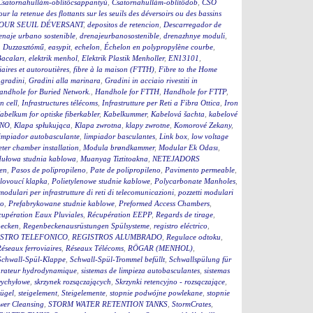
Csatornahullám-öblítőcsappantyú
,
Csatornahullám-öblítődob
,
CSO
our la retenue des flottants sur les seuils des déversoirs ou des bassins
OUR SEUIL DÉVERSANT
,
depositos de retencion
,
Descarregador de
enaje urbano sostenible
,
drenajeurbanosostenible
,
drenazhnye moduli
,
,
Duzzasztómű
,
easypit
,
echelon
,
Échelon en polypropylène courbe
,
Bacaları
,
elektrik menhol
,
Elektrik Plastik Menholler
,
EN13101
,
iaires et autoroutières
,
fibre à la maison (FTTH)
,
Fibre to the Home
,
gradini
,
Gradini alla marinara
,
Gradini in acciaio rivestiti in
andhole for Buried Network.
,
Handhole for FTTH
,
Handhole for FTTP
,
on cell
,
Infrastructures télécoms
,
Infrastrutture per Reti a Fibra Ottica
,
Iron
abelkum for optiske fiberkabler
,
Kabelkummer
,
Kabelová šachta
,
kabelové
ČNO
,
Klapa spłukująca
,
Klapa zwrotna
,
klapy zwrotne
,
Komorové Zekany
,
impiador autobasculante
,
limpiador basculantes
,
Link box
,
low voltage
ter chamber installation
,
Modula brøndkammer
,
Modular Ek Odası
,
ułowa studnia kablowa
,
Muanyag Tiztitoakna
,
NETEJADORS
en
,
Pasos de polipropileno
,
Pate de polipropileno
,
Pavimento permeable
,
lovoucí klapka
,
Polietylenowe studnie kablowe
,
Polycarbonate Manholes
,
 modulari per infrastrutture di reti di telecomunicazioni
,
pozzetti modulari
to
,
Prefabrykowane studnie kablowe
,
Preformed Access Chambers
,
upération Eaux Pluviales
,
Récupération EEPP
,
Regards de tirage
,
becken
,
Regenbeckenausrüstungen Spülsysteme
,
registro eléctrico
,
STRO TELEFONICO
,
REGISTROS ALUMBRADO
,
Regulace odtoku
,
éseaux ferroviaires
,
Réseaux Télécoms
,
RÖGAR (MENHOL)
,
Schwall-Spül-Klappe
,
Schwall-Spül-Trommel befüllt
,
Schwallspülung für
rateur hydrodynamique
,
sistemas de limpieza autobasculantes
,
sistemas
wychyłowe
,
skrzynek rozsączających
,
Skrzynki retencyjno - rozsączające
,
bügel
,
steigelement
,
Steigelemente
,
stopnie podwójne powlekane
,
stopnie
wer Cleansing
,
STORM WATER RETENTION TANKS
,
StormCrates
,