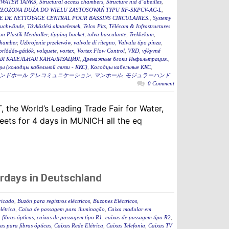
WATER TANKS
,
Structural access chambers
,
Structure nid d’abeilles
,
ZŁOŻONA DUŻA DO WIELU ZASTOSOWAŃ TYPU RF-SKPCV-AC-L
,
E DE NETTOYAGE CENTRAL POUR BASSINS CIRCULAIRES.
,
Systemy
auchwände
,
Távközlési aknaelemek
,
Telco Pits
,
Télécom & Infrastructures
n Plastik Menholler
,
tipping bucket
,
tolva basculante
,
Trekkekum
,
hamber
,
Uzbrojenie przelewów
,
valvole di ritegno
,
Valvula tipo pinza
,
torlódás-gátlók
,
volquete
,
vortex
,
Vortex Flow Control
,
VRD
,
výkyvné
Я КАБЕЛЬНАЯ КАНАЛИЗАЦИЯ
,
Дренажные блоки Инфильтрация.
,
ы (колодцы кабельной связи - ККС)
,
Колодцы кабельные ККС
,
ンドホール テレコミュニケーション
,
マンホール
,
モジュラーハンド
0 Comment
 the World’s Leading Trade Fair for Water,
ets for 4 days in MUNICH all the eq
rdays in Deutschland
ricado
,
Buzón para registros eléctricos
,
Buzones Eléctricos
,
létrica
,
Caixa de passagem para iluminação
,
Caixa modular em
fibras ópticas
,
caixas de passagem tipo R1
,
caixas de passagem tipo R2
,
as para fibras ópticas
,
Caixas Rede Elétrica
,
Caixas Telefonia
,
Caixas TV