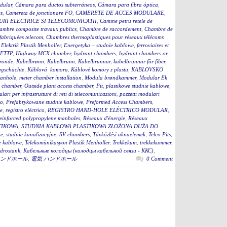
dular
,
Cámara para ductos subterráneos
,
Cámara para fibra óptica
,
s
,
Camereta de jonctionare FO
,
CAMERETE DE ACCES MODULARE
,
RI ELECTRICE SI TELECOMUNICATII
,
Camine petru retele de
ambre composite travaux publics
,
Chambre de raccordement
,
Chambre de
fabriquées telecom
,
Chambres thermoplastiques pour réseaux télécoms
,
Elektrik Plastik Menholler
,
Energetyka – studnie kablowe
,
ferroviaires et
 FTTP
,
Highway MCX chamber
,
hydrant chambers
,
hydrant chambers or
ronde
,
Kabelbrønn
,
Kabelbrunn
,
Kabelbrunnar
,
kabelbrunnar för fiber
,
ugschächte
,
Káblová komora
,
Káblové komory z plastu
,
KABLOVSKO
anhole
,
meter chamber installation
,
Modula brøndkammer
,
Modular Ek
 chamber
,
Outside plant access chamber
,
Pit
,
plastikowe studnie kablowe
,
lari per infrastrutture di reti di telecomunicazioni
,
pozzetti modulari
to
,
Prefabrykowane studnie kablowe
,
Preformed Access Chambers
,
ge
,
registro eléctrico
,
REGISTRO HAND-HOLE ELÉCTRICO MODULAR
,
einforced polypropylene manholes
,
Réseaux d'énergie
,
Réseaux
TIKOWA
,
STUDNIA KABLOWA PLASTIKOWA ZŁOŻONA DUŻA DO
ne
,
studnie kanalizacyjne
,
SV chambers
,
Távközlési aknaelemek
,
Telco Pits
,
e kablowe
,
Telekomünikasyon Plastik Menholler
,
Trekkekum
,
trekkekummer
,
drostank
,
Кабельные колодцы (колодцы кабельной связи - ККС)
,
ンドホール
,
電気 ハンドホール
0 Comment