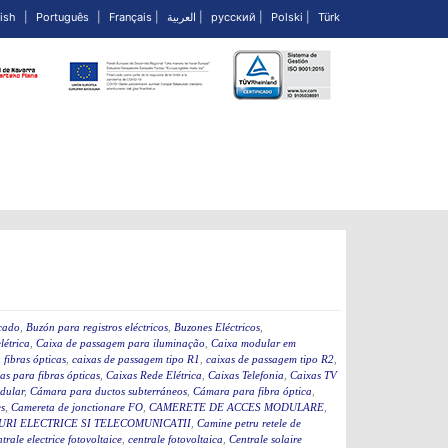
ish
|
Português
|
Français
|
العربية
|
русский
|
Polski
|
Türk
icado
,
Buzón para registros eléctricos
,
Buzones Eléctricos
,
létrica
,
Caixa de passagem para iluminação
,
Caixa modular em
fibras ópticas
,
caixas de passagem tipo R1
,
caixas de passagem tipo R2
,
as para fibras ópticas
,
Caixas Rede Elétrica
,
Caixas Telefonia
,
Caixas TV
dular
,
Cámara para ductos subterráneos
,
Cámara para fibra óptica
,
s
,
Camereta de jonctionare FO
,
CAMERETE DE ACCES MODULARE
,
RI ELECTRICE SI TELECOMUNICATII
,
Camine petru retele de
ntrale electrice fotovoltaice
,
centrale fotovoltaica
,
Centrale solaire