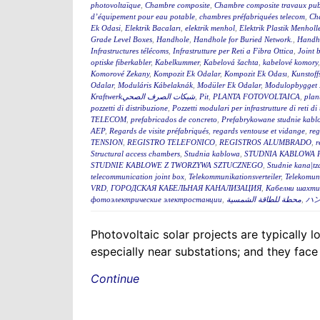
photovoltaïque
,
Chambre composite
,
Chambre composite travaux pub
d’équipement pour eau potable
,
chambres préfabriquées telecom
,
Cha
Ek Odasi
,
Elektrik Bacaları
,
elektrik menhol
,
Elektrik Plastik Menholl
Grade Level Boxes
,
Handhole
,
Handhole for Buried Network.
,
Handh
Infrastructures télécoms
,
Infrastrutture per Reti a Fibra Ottica
,
Joint 
optiske fiberkabler
,
Kabelkummer
,
Kabelová šachta
,
kabelové komory
Komorové Zekany
,
Kompozit Ek Odalar
,
Kompozit Ek Odası
,
Kunstoff
Odalar
,
Moduláris Kábelaknák
,
Modüler Ek Odalar
,
Modulopbygget 
Kraftwerkشبكات الصرف الصحي
,
Pit
,
PLANTA FOTOVOLTAICA
,
plan
pozzetti di distribuzione
,
Pozzetti modulari per infrastrutture di reti d
TELECOM
,
prefabricados de concreto
,
Prefabrykowane studnie kabl
AEP
,
Regards de visite préfabriqués
,
regards ventouse et vidange
,
reg
TENSION
,
REGISTRO TELEFONICO
,
REGISTROS ALUMBRADO
,
r
Structural access chambers
,
Studnia kablowa
,
STUDNIA KABLOWA 
STUDNIE KABLOWE Z TWORZYWA SZTUCZNEGO
,
Studnie kana|tz
telecommunication joint box
,
Telekommunikationsverteiler
,
Telekomun
VRD
,
ГОРОДСКАЯ КАБЕЛЬНАЯ КАНАЛИЗАЦИЯ
,
Кабелни шахти 
фотоэлектрические электростанции
,
محطة للطاقة الشمسية
,
ハ
Photovoltaic solar projects are typically
especially near substations; and they face
Continue