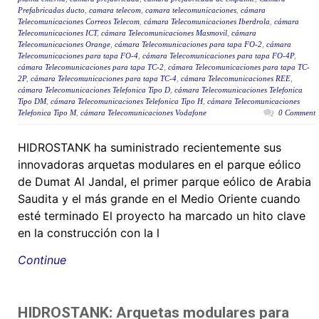
Prefabricadas ducto
,
camara telecom
,
camara telecomunicaciones
,
cámara
Telecomunicaciones Correos Telecom
,
cámara Telecomunicaciones Iberdrola
,
cámara
Telecomunicaciones ICT
,
cámara Telecomunicaciones Masmovil
,
cámara
Telecomunicaciones Orange
,
cámara Telecomunicaciones para tapa FO-2
,
cámara
Telecomunicaciones para tapa FO-4
,
cámara Telecomunicaciones para tapa FO-4P
,
cámara Telecomunicaciones para tapa TC-2
,
cámara Telecomunicaciones para tapa TC-
2P
,
cámara Telecomunicaciones para tapa TC-4
,
cámara Telecomunicaciones REE
,
cámara Telecomunicaciones Telefonica Tipo D
,
cámara Telecomunicaciones Telefonica
Tipo DM
,
cámara Telecomunicaciones Telefonica Tipo H
,
cámara Telecomunicaciones
Telefonica Tipo M
,
cámara Telecomunicaciones Vodafone
0 Comment
HIDROSTANK ha suministrado recientemente sus
innovadoras arquetas modulares en el parque eólico
de Dumat Al Jandal, el primer parque eólico de Arabia
Saudita y el más grande en el Medio Oriente cuando
esté terminado El proyecto ha marcado un hito clave
en la construcción con la l
Continue
HIDROSTANK: Arquetas modulares para