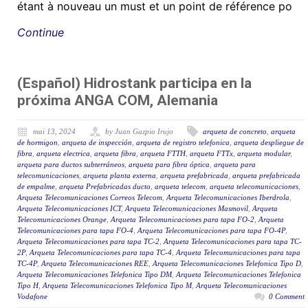
étant à nouveau un must et un point de référence po
Continue
(Español) Hidrostank participa en la
próxima ANGA COM, Alemania
mai 13, 2024
by Juan Gazpio Irujo
arqueta de concreto
,
arqueta
de hormigon
,
arqueta de inspección
,
arqueta de registro telefonica
,
arqueta despliegue de
fibra
,
arqueta electrica
,
arqueta fibra
,
arqueta FTTH
,
arqueta FTTx
,
arqueta modular
,
arqueta para ductos subterráneos
,
arqueta para fibra óptica
,
arqueta para
telecomunicaciones
,
arqueta planta externa
,
arqueta prefabricada
,
arqueta prefabricada
de empalme
,
arqueta Prefabricadas ducto
,
arqueta telecom
,
arqueta telecomunicaciones
,
Arqueta Telecomunicaciones Correos Telecom
,
Arqueta Telecomunicaciones Iberdrola
,
Arqueta Telecomunicaciones ICT
,
Arqueta Telecomunicaciones Masmovil
,
Arqueta
Telecomunicaciones Orange
,
Arqueta Telecomunicaciones para tapa FO-2
,
Arqueta
Telecomunicaciones para tapa FO-4
,
Arqueta Telecomunicaciones para tapa FO-4P
,
Arqueta Telecomunicaciones para tapa TC-2
,
Arqueta Telecomunicaciones para tapa TC-
2P
,
Arqueta Telecomunicaciones para tapa TC-4
,
Arqueta Telecomunicaciones para tapa
TC-4P
,
Arqueta Telecomunicaciones REE
,
Arqueta Telecomunicaciones Telefonica Tipo D
,
Arqueta Telecomunicaciones Telefonica Tipo DM
,
Arqueta Telecomunicaciones Telefonica
Tipo H
,
Arqueta Telecomunicaciones Telefonica Tipo M
,
Arqueta Telecomunicaciones
Vodafone
0 Comment