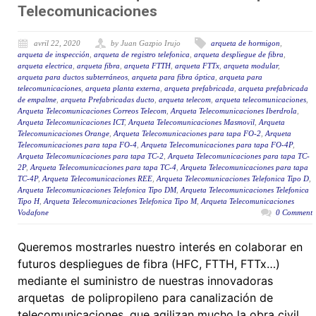
Telecomunicaciones
avril 22, 2020
by Juan Gazpio Irujo
arqueta de hormigon
,
arqueta de inspección
,
arqueta de registro telefonica
,
arqueta despliegue de fibra
,
arqueta electrica
,
arqueta fibra
,
arqueta FTTH
,
arqueta FTTx
,
arqueta modular
,
arqueta para ductos subterráneos
,
arqueta para fibra óptica
,
arqueta para
telecomunicaciones
,
arqueta planta externa
,
arqueta prefabricada
,
arqueta prefabricada
de empalme
,
arqueta Prefabricadas ducto
,
arqueta telecom
,
arqueta telecomunicaciones
,
Arqueta Telecomunicaciones Correos Telecom
,
Arqueta Telecomunicaciones Iberdrola
,
Arqueta Telecomunicaciones ICT
,
Arqueta Telecomunicaciones Masmovil
,
Arqueta
Telecomunicaciones Orange
,
Arqueta Telecomunicaciones para tapa FO-2
,
Arqueta
Telecomunicaciones para tapa FO-4
,
Arqueta Telecomunicaciones para tapa FO-4P
,
Arqueta Telecomunicaciones para tapa TC-2
,
Arqueta Telecomunicaciones para tapa TC-
2P
,
Arqueta Telecomunicaciones para tapa TC-4
,
Arqueta Telecomunicaciones para tapa
TC-4P
,
Arqueta Telecomunicaciones REE
,
Arqueta Telecomunicaciones Telefonica Tipo D
,
Arqueta Telecomunicaciones Telefonica Tipo DM
,
Arqueta Telecomunicaciones Telefonica
Tipo H
,
Arqueta Telecomunicaciones Telefonica Tipo M
,
Arqueta Telecomunicaciones
Vodafone
0 Comment
Queremos mostrarles nuestro interés en colaborar en
futuros despliegues de fibra (HFC, FTTH, FTTx…)
mediante el suministro de nuestras innovadoras
arquetas de polipropileno para canalización de
telecomunicaciones, que agilizan mucho la obra civil.