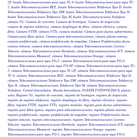
2P
,
buzón Telecomunicaciones para tapa TC-4
,
buzón Telecomunicaciones para tapa TC-
5
,
buzón Telecomunicaciones REE
,
buzón Telecomunicaciones Telefonica Tipo D
,
buzón
Telecomunicaciones Telefonica Tipo DM
,
buzón Telecomunicaciones Telefonica Tipo H
,
buzón Telecomunicaciones Telefonica Tipo M
,
buzón Telecomunicaciones Vodafone
,
cámara 5G
,
Camara de concreto
,
Camara de hormigon
,
Cámara de inspección
,
camara de registro telefonica
,
cámara despliegue de fibra
,
cámara eléctrica
,
camara
fibra
,
Cámara FTTH
,
cámara FTTx
,
camara modular
,
Cámara para ductos subterráneos
,
Cámara para fibra óptica
,
Cámara para telecomunicaciones
,
cámara planta externa
,
camara prefabricada
,
cámara prefabricada de empalme
,
Cámara Prefabricadas ducto
,
camara telecom
,
camara telecomunicaciones
,
cámara Telecomunicaciones Correos
Telecom
,
cámara Telecomunicaciones Iberdrola
,
cámara Telecomunicaciones ICT
,
cámara
Telecomunicaciones Masmovil
,
cámara Telecomunicaciones Orange
,
cámara
Telecomunicaciones para tapa FO-2
,
cámara Telecomunicaciones para tapa FO-4
,
cámara Telecomunicaciones para tapa FO-4P
,
cámara Telecomunicaciones para tapa TC-
2
,
cámara Telecomunicaciones para tapa TC-2P
,
cámara Telecomunicaciones para tapa
TC-4
,
cámara Telecomunicaciones REE
,
cámara Telecomunicaciones Telefonica Tipo D
,
cámara Telecomunicaciones Telefonica Tipo DM
,
cámara Telecomunicaciones Telefonica
Tipo H
,
cámara Telecomunicaciones Telefonica Tipo M
,
cámara Telecomunicaciones
Vodafone
,
Central fotovoltaica
,
Huerta fotovoltaica
,
PLANTA FOTOVOLTAICA
,
planta
solar
,
Registro 5G
,
registro de concreto
,
registro de hormigon
,
registro de inspección
,
registro de registro telefonica
,
registro despliegue de fibra
,
registro electrica
,
registro
fibra
,
registro FTTH
,
registro FTTx
,
registro modular
,
registro para ductos subterráneos
,
registro para fibra óptica
,
registro para telecomunicaciones
,
registro planta externa
,
registro prefabricada
,
registro prefabricada de empalme
,
registro Prefabricadas ducto
,
registro telecom
,
registro telecomunicaciones
,
registro Telecomunicaciones Correos
Telecom
,
registro Telecomunicaciones Iberdrola
,
registro Telecomunicaciones ICT
,
registro
Telecomunicaciones Masmovil
,
registro Telecomunicaciones Orange
,
registro
Telecomunicaciones para tapa FO-2
,
registro Telecomunicaciones para tapa FO-4
,