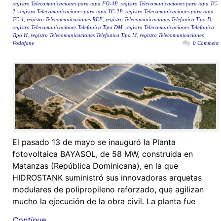
registro Telecomunicaciones para tapa FO-4P
,
registro Telecomunicaciones para tapa TC-
2
,
registro Telecomunicaciones para tapa TC-2P
,
registro Telecomunicaciones para tapa
TC-4
,
registro Telecomunicaciones REE
,
registro Telecomunicaciones Telefonica Tipo D
,
registro Telecomunicaciones Telefonica Tipo DM
,
registro Telecomunicaciones Telefonica
Tipo H
,
registro Telecomunicaciones Telefonica Tipo M
,
registro Telecomunicaciones
Vodafone
0 Comment
El pasado 13 de mayo se inauguró la Planta
fotovoltaica BAYASOL, de 58 MW, construida en
Matanzas (República Dominicana), en la que
HIDROSTANK suministró sus innovadoras arquetas
modulares de polipropileno reforzado, que agilizan
mucho la ejecución de la obra civil. La planta fue
Continue