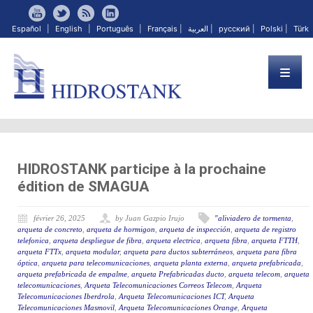
Español
|
English
|
Português
|
Français
|
العربية
|
русский
|
Polski
|
Türk
HIDROSTANK participe à la prochaine
édition de SMAGUA
février 26, 2025
by Juan Gazpio Irujo
"aliviadero de tormenta
,
arqueta de concreto
,
arqueta de hormigon
,
arqueta de inspección
,
arqueta de registro
telefonica
,
arqueta despliegue de fibra
,
arqueta electrica
,
arqueta fibra
,
arqueta FTTH
,
arqueta FTTx
,
arqueta modular
,
arqueta para ductos subterráneos
,
arqueta para fibra
óptica
,
arqueta para telecomunicaciones
,
arqueta planta externa
,
arqueta prefabricada
,
arqueta prefabricada de empalme
,
arqueta Prefabricadas ducto
,
arqueta telecom
,
arqueta
telecomunicaciones
,
Arqueta Telecomunicaciones Correos Telecom
,
Arqueta
Telecomunicaciones Iberdrola
,
Arqueta Telecomunicaciones ICT
,
Arqueta
Telecomunicaciones Masmovil
,
Arqueta Telecomunicaciones Orange
,
Arqueta