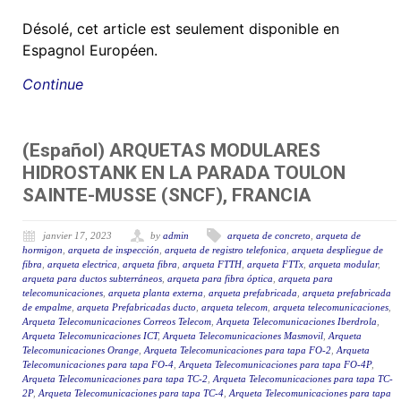
Désolé, cet article est seulement disponible en
Espagnol Européen.
Continue
(Español) ARQUETAS MODULARES
HIDROSTANK EN LA PARADA TOULON
SAINTE-MUSSE (SNCF), FRANCIA
janvier 17, 2023
by
admin
arqueta de concreto
,
arqueta de
hormigon
,
arqueta de inspección
,
arqueta de registro telefonica
,
arqueta despliegue de
fibra
,
arqueta electrica
,
arqueta fibra
,
arqueta FTTH
,
arqueta FTTx
,
arqueta modular
,
arqueta para ductos subterráneos
,
arqueta para fibra óptica
,
arqueta para
telecomunicaciones
,
arqueta planta externa
,
arqueta prefabricada
,
arqueta prefabricada
de empalme
,
arqueta Prefabricadas ducto
,
arqueta telecom
,
arqueta telecomunicaciones
,
Arqueta Telecomunicaciones Correos Telecom
,
Arqueta Telecomunicaciones Iberdrola
,
Arqueta Telecomunicaciones ICT
,
Arqueta Telecomunicaciones Masmovil
,
Arqueta
Telecomunicaciones Orange
,
Arqueta Telecomunicaciones para tapa FO-2
,
Arqueta
Telecomunicaciones para tapa FO-4
,
Arqueta Telecomunicaciones para tapa FO-4P
,
Arqueta Telecomunicaciones para tapa TC-2
,
Arqueta Telecomunicaciones para tapa TC-
2P
,
Arqueta Telecomunicaciones para tapa TC-4
,
Arqueta Telecomunicaciones para tapa