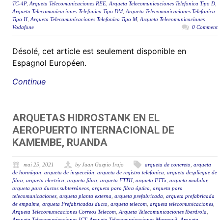
TC-4P
,
Arqueta Telecomunicaciones REE
,
Arqueta Telecomunicaciones Telefonica Tipo D
,
Arqueta Telecomunicaciones Telefonica Tipo DM
,
Arqueta Telecomunicaciones Telefonica
Tipo H
,
Arqueta Telecomunicaciones Telefonica Tipo M
,
Arqueta Telecomunicaciones
Vodafone
0 Comment
Désolé, cet article est seulement disponible en
Espagnol Européen.
Continue
ARQUETAS HIDROSTANK EN EL
AEROPUERTO INTERNACIONAL DE
KAMEMBE, RUANDA
mai 25, 2021
by Juan Gazpio Irujo
arqueta de concreto
,
arqueta
de hormigon
,
arqueta de inspección
,
arqueta de registro telefonica
,
arqueta despliegue de
fibra
,
arqueta electrica
,
arqueta fibra
,
arqueta FTTH
,
arqueta FTTx
,
arqueta modular
,
arqueta para ductos subterráneos
,
arqueta para fibra óptica
,
arqueta para
telecomunicaciones
,
arqueta planta externa
,
arqueta prefabricada
,
arqueta prefabricada
de empalme
,
arqueta Prefabricadas ducto
,
arqueta telecom
,
arqueta telecomunicaciones
,
Arqueta Telecomunicaciones Correos Telecom
,
Arqueta Telecomunicaciones Iberdrola
,
Arqueta Telecomunicaciones ICT
,
Arqueta Telecomunicaciones Masmovil
,
Arqueta