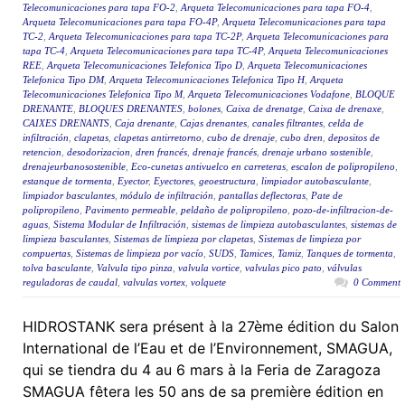
Telecomunicaciones para tapa FO-2
,
Arqueta Telecomunicaciones para tapa FO-4
,
Arqueta Telecomunicaciones para tapa FO-4P
,
Arqueta Telecomunicaciones para tapa
TC-2
,
Arqueta Telecomunicaciones para tapa TC-2P
,
Arqueta Telecomunicaciones para
tapa TC-4
,
Arqueta Telecomunicaciones para tapa TC-4P
,
Arqueta Telecomunicaciones
REE
,
Arqueta Telecomunicaciones Telefonica Tipo D
,
Arqueta Telecomunicaciones
Telefonica Tipo DM
,
Arqueta Telecomunicaciones Telefonica Tipo H
,
Arqueta
Telecomunicaciones Telefonica Tipo M
,
Arqueta Telecomunicaciones Vodafone
,
BLOQUE
DRENANTE
,
BLOQUES DRENANTES
,
bolones
,
Caixa de drenatge
,
Caixa de drenaxe
,
CAIXES DRENANTS
,
Caja drenante
,
Cajas drenantes
,
canales filtrantes
,
celda de
infiltración
,
clapetas
,
clapetas antirretorno
,
cubo de drenaje
,
cubo dren
,
depositos de
retencion
,
desodorizacion
,
dren francés
,
drenaje francés
,
drenaje urbano sostenible
,
drenajeurbanosostenible
,
Eco-cunetas antivuelco en carreteras
,
escalon de polipropileno
,
estanque de tormenta
,
Eyector
,
Eyectores
,
geoestructura
,
limpiador autobasculante
,
limpiador basculantes
,
módulo de infiltración
,
pantallas deflectoras
,
Pate de
polipropileno
,
Pavimento permeable
,
peldaño de polipropileno
,
pozo-de-infiltracion-de-
aguas
,
Sistema Modular de Infiltración
,
sistemas de limpieza autobasculantes
,
sistemas de
limpieza basculantes
,
Sistemas de limpieza por clapetas
,
Sistemas de limpieza por
compuertas
,
Sistemas de limpieza por vacío
,
SUDS
,
Tamices
,
Tamiz
,
Tanques de tormenta
,
tolva basculante
,
Valvula tipo pinza
,
valvula vortice
,
valvulas pico pato
,
válvulas
reguladoras de caudal
,
valvulas vortex
,
volquete
0 Comment
HIDROSTANK sera présent à la 27ème édition du Salon
International de l’Eau et de l’Environnement, SMAGUA,
qui se tiendra du 4 au 6 mars à la Feria de Zaragoza
SMAGUA fêtera les 50 ans de sa première édition en