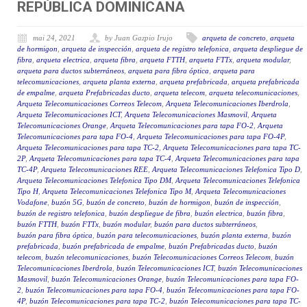
REPÚBLICA DOMINICANA
mai 24, 2021
by Juan Gazpio Irujo
arqueta de concreto
,
arqueta
de hormigon
,
arqueta de inspección
,
arqueta de registro telefonica
,
arqueta despliegue de
fibra
,
arqueta electrica
,
arqueta fibra
,
arqueta FTTH
,
arqueta FTTx
,
arqueta modular
,
arqueta para ductos subterráneos
,
arqueta para fibra óptica
,
arqueta para
telecomunicaciones
,
arqueta planta externa
,
arqueta prefabricada
,
arqueta prefabricada
de empalme
,
arqueta Prefabricadas ducto
,
arqueta telecom
,
arqueta telecomunicaciones
,
Arqueta Telecomunicaciones Correos Telecom
,
Arqueta Telecomunicaciones Iberdrola
,
Arqueta Telecomunicaciones ICT
,
Arqueta Telecomunicaciones Masmovil
,
Arqueta
Telecomunicaciones Orange
,
Arqueta Telecomunicaciones para tapa FO-2
,
Arqueta
Telecomunicaciones para tapa FO-4
,
Arqueta Telecomunicaciones para tapa FO-4P
,
Arqueta Telecomunicaciones para tapa TC-2
,
Arqueta Telecomunicaciones para tapa TC-
2P
,
Arqueta Telecomunicaciones para tapa TC-4
,
Arqueta Telecomunicaciones para tapa
TC-4P
,
Arqueta Telecomunicaciones REE
,
Arqueta Telecomunicaciones Telefonica Tipo D
,
Arqueta Telecomunicaciones Telefonica Tipo DM
,
Arqueta Telecomunicaciones Telefonica
Tipo H
,
Arqueta Telecomunicaciones Telefonica Tipo M
,
Arqueta Telecomunicaciones
Vodafone
,
buzón 5G
,
buzón de concreto
,
buzón de hormigon
,
buzón de inspección
,
buzón de registro telefonica
,
buzón despliegue de fibra
,
buzón electrica
,
buzón fibra
,
buzón FTTH
,
buzón FTTx
,
buzón modular
,
buzón para ductos subterráneos
,
buzón para fibra óptica
,
buzón para telecomunicaciones
,
buzón planta externa
,
buzón
prefabricada
,
buzón prefabricada de empalme
,
buzón Prefabricadas ducto
,
buzón
telecom
,
buzón telecomunicaciones
,
buzón Telecomunicaciones Correos Telecom
,
buzón
Telecomunicaciones Iberdrola
,
buzón Telecomunicaciones ICT
,
buzón Telecomunicaciones
Masmovil
,
buzón Telecomunicaciones Orange
,
buzón Telecomunicaciones para tapa FO-
2
,
buzón Telecomunicaciones para tapa FO-4
,
buzón Telecomunicaciones para tapa FO-
4P
,
buzón Telecomunicaciones para tapa TC-2
,
buzón Telecomunicaciones para tapa TC-