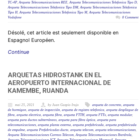
TC-4P
,
Arqueta Telecomunicaciones REE
,
Arqueta Telecomunicaciones Telefonica Tipo D
,
Arqueta Telecomunicaciones Telefonica Tipo DM
,
Arqueta Telecomunicaciones Telefonica
Tipo H
,
Arqueta Telecomunicaciones Telefonica Tipo M
,
Arqueta Telecomunicaciones
Vodafone
0 Comment
Désolé, cet article est seulement disponible en
Espagnol Européen.
Continue
ARQUETAS HIDROSTANK EN EL
AEROPUERTO INTERNACIONAL DE
KAMEMBE, RUANDA
mai 25, 2021
by Juan Gazpio Irujo
arqueta de concreto
,
arqueta
de hormigon
,
arqueta de inspección
,
arqueta de registro telefonica
,
arqueta despliegue de
fibra
,
arqueta electrica
,
arqueta fibra
,
arqueta FTTH
,
arqueta FTTx
,
arqueta modular
,
arqueta para ductos subterráneos
,
arqueta para fibra óptica
,
arqueta para
telecomunicaciones
,
arqueta planta externa
,
arqueta prefabricada
,
arqueta prefabricada
de empalme
,
arqueta Prefabricadas ducto
,
arqueta telecom
,
arqueta telecomunicaciones
,
Arqueta Telecomunicaciones Correos Telecom
,
Arqueta Telecomunicaciones Iberdrola
,
Arqueta Telecomunicaciones ICT
,
Arqueta Telecomunicaciones Masmovil
,
Arqueta