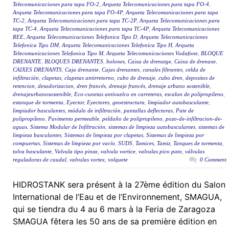
Telecomunicaciones para tapa FO-2
,
Arqueta Telecomunicaciones para tapa FO-4
,
Arqueta Telecomunicaciones para tapa FO-4P
,
Arqueta Telecomunicaciones para tapa
TC-2
,
Arqueta Telecomunicaciones para tapa TC-2P
,
Arqueta Telecomunicaciones para
tapa TC-4
,
Arqueta Telecomunicaciones para tapa TC-4P
,
Arqueta Telecomunicaciones
REE
,
Arqueta Telecomunicaciones Telefonica Tipo D
,
Arqueta Telecomunicaciones
Telefonica Tipo DM
,
Arqueta Telecomunicaciones Telefonica Tipo H
,
Arqueta
Telecomunicaciones Telefonica Tipo M
,
Arqueta Telecomunicaciones Vodafone
,
BLOQUE
DRENANTE
,
BLOQUES DRENANTES
,
bolones
,
Caixa de drenatge
,
Caixa de drenaxe
,
CAIXES DRENANTS
,
Caja drenante
,
Cajas drenantes
,
canales filtrantes
,
celda de
infiltración
,
clapetas
,
clapetas antirretorno
,
cubo de drenaje
,
cubo dren
,
depositos de
retencion
,
desodorizacion
,
dren francés
,
drenaje francés
,
drenaje urbano sostenible
,
drenajeurbanosostenible
,
Eco-cunetas antivuelco en carreteras
,
escalon de polipropileno
,
estanque de tormenta
,
Eyector
,
Eyectores
,
geoestructura
,
limpiador autobasculante
,
limpiador basculantes
,
módulo de infiltración
,
pantallas deflectoras
,
Pate de
polipropileno
,
Pavimento permeable
,
peldaño de polipropileno
,
pozo-de-infiltracion-de-
aguas
,
Sistema Modular de Infiltración
,
sistemas de limpieza autobasculantes
,
sistemas de
limpieza basculantes
,
Sistemas de limpieza por clapetas
,
Sistemas de limpieza por
compuertas
,
Sistemas de limpieza por vacío
,
SUDS
,
Tamices
,
Tamiz
,
Tanques de tormenta
,
tolva basculante
,
Valvula tipo pinza
,
valvula vortice
,
valvulas pico pato
,
válvulas
reguladoras de caudal
,
valvulas vortex
,
volquete
0 Comment
HIDROSTANK sera présent à la 27ème édition du Salon
International de l’Eau et de l’Environnement, SMAGUA,
qui se tiendra du 4 au 6 mars à la Feria de Zaragoza
SMAGUA fêtera les 50 ans de sa première édition en