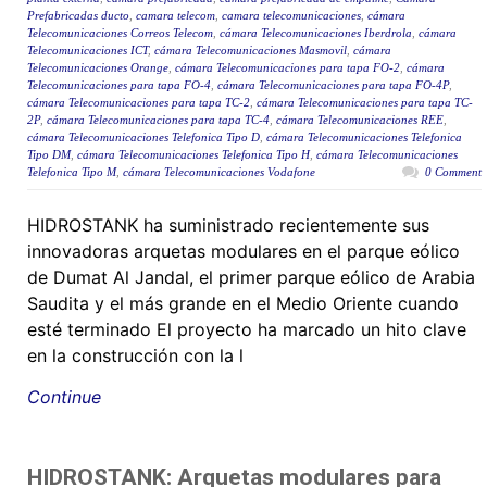
Prefabricadas ducto
,
camara telecom
,
camara telecomunicaciones
,
cámara
Telecomunicaciones Correos Telecom
,
cámara Telecomunicaciones Iberdrola
,
cámara
Telecomunicaciones ICT
,
cámara Telecomunicaciones Masmovil
,
cámara
Telecomunicaciones Orange
,
cámara Telecomunicaciones para tapa FO-2
,
cámara
Telecomunicaciones para tapa FO-4
,
cámara Telecomunicaciones para tapa FO-4P
,
cámara Telecomunicaciones para tapa TC-2
,
cámara Telecomunicaciones para tapa TC-
2P
,
cámara Telecomunicaciones para tapa TC-4
,
cámara Telecomunicaciones REE
,
cámara Telecomunicaciones Telefonica Tipo D
,
cámara Telecomunicaciones Telefonica
Tipo DM
,
cámara Telecomunicaciones Telefonica Tipo H
,
cámara Telecomunicaciones
Telefonica Tipo M
,
cámara Telecomunicaciones Vodafone
0 Comment
HIDROSTANK ha suministrado recientemente sus
innovadoras arquetas modulares en el parque eólico
de Dumat Al Jandal, el primer parque eólico de Arabia
Saudita y el más grande en el Medio Oriente cuando
esté terminado El proyecto ha marcado un hito clave
en la construcción con la l
Continue
HIDROSTANK: Arquetas modulares para