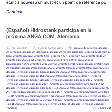
étant à nouveau un must et un point de référence po
Continue
(Español) Hidrostank participa en la
próxima ANGA COM, Alemania
mai 13, 2024
by Juan Gazpio Irujo
arqueta de concreto
,
arqueta
de hormigon
,
arqueta de inspección
,
arqueta de registro telefonica
,
arqueta despliegue de
fibra
,
arqueta electrica
,
arqueta fibra
,
arqueta FTTH
,
arqueta FTTx
,
arqueta modular
,
arqueta para ductos subterráneos
,
arqueta para fibra óptica
,
arqueta para
telecomunicaciones
,
arqueta planta externa
,
arqueta prefabricada
,
arqueta prefabricada
de empalme
,
arqueta Prefabricadas ducto
,
arqueta telecom
,
arqueta telecomunicaciones
,
Arqueta Telecomunicaciones Correos Telecom
,
Arqueta Telecomunicaciones Iberdrola
,
Arqueta Telecomunicaciones ICT
,
Arqueta Telecomunicaciones Masmovil
,
Arqueta
Telecomunicaciones Orange
,
Arqueta Telecomunicaciones para tapa FO-2
,
Arqueta
Telecomunicaciones para tapa FO-4
,
Arqueta Telecomunicaciones para tapa FO-4P
,
Arqueta Telecomunicaciones para tapa TC-2
,
Arqueta Telecomunicaciones para tapa TC-
2P
,
Arqueta Telecomunicaciones para tapa TC-4
,
Arqueta Telecomunicaciones para tapa
TC-4P
,
Arqueta Telecomunicaciones REE
,
Arqueta Telecomunicaciones Telefonica Tipo D
,
Arqueta Telecomunicaciones Telefonica Tipo DM
,
Arqueta Telecomunicaciones Telefonica
Tipo H
,
Arqueta Telecomunicaciones Telefonica Tipo M
,
Arqueta Telecomunicaciones
Vodafone
0 Comment