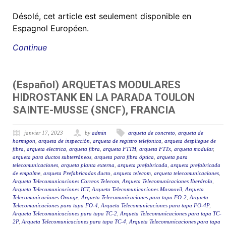
Désolé, cet article est seulement disponible en
Espagnol Européen.
Continue
(Español) ARQUETAS MODULARES
HIDROSTANK EN LA PARADA TOULON
SAINTE-MUSSE (SNCF), FRANCIA
janvier 17, 2023
by
admin
arqueta de concreto
,
arqueta de
hormigon
,
arqueta de inspección
,
arqueta de registro telefonica
,
arqueta despliegue de
fibra
,
arqueta electrica
,
arqueta fibra
,
arqueta FTTH
,
arqueta FTTx
,
arqueta modular
,
arqueta para ductos subterráneos
,
arqueta para fibra óptica
,
arqueta para
telecomunicaciones
,
arqueta planta externa
,
arqueta prefabricada
,
arqueta prefabricada
de empalme
,
arqueta Prefabricadas ducto
,
arqueta telecom
,
arqueta telecomunicaciones
,
Arqueta Telecomunicaciones Correos Telecom
,
Arqueta Telecomunicaciones Iberdrola
,
Arqueta Telecomunicaciones ICT
,
Arqueta Telecomunicaciones Masmovil
,
Arqueta
Telecomunicaciones Orange
,
Arqueta Telecomunicaciones para tapa FO-2
,
Arqueta
Telecomunicaciones para tapa FO-4
,
Arqueta Telecomunicaciones para tapa FO-4P
,
Arqueta Telecomunicaciones para tapa TC-2
,
Arqueta Telecomunicaciones para tapa TC-
2P
,
Arqueta Telecomunicaciones para tapa TC-4
,
Arqueta Telecomunicaciones para tapa