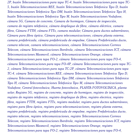
2P
,
buzón Telecomunicaciones para tapa TC-4
,
buzón Telecomunicaciones para tapa TC-
5
,
buzón Telecomunicaciones REE
,
buzón Telecomunicaciones Telefonica Tipo D
,
buzón
Telecomunicaciones Telefonica Tipo DM
,
buzón Telecomunicaciones Telefonica Tipo H
,
buzón Telecomunicaciones Telefonica Tipo M
,
buzón Telecomunicaciones Vodafone
,
cámara 5G
,
Camara de concreto
,
Camara de hormigon
,
Cámara de inspección
,
camara de registro telefonica
,
cámara despliegue de fibra
,
cámara eléctrica
,
camara
fibra
,
Cámara FTTH
,
cámara FTTx
,
camara modular
,
Cámara para ductos subterráneos
,
Cámara para fibra óptica
,
Cámara para telecomunicaciones
,
cámara planta externa
,
camara prefabricada
,
cámara prefabricada de empalme
,
Cámara Prefabricadas ducto
,
camara telecom
,
camara telecomunicaciones
,
cámara Telecomunicaciones Correos
Telecom
,
cámara Telecomunicaciones Iberdrola
,
cámara Telecomunicaciones ICT
,
cámara
Telecomunicaciones Masmovil
,
cámara Telecomunicaciones Orange
,
cámara
Telecomunicaciones para tapa FO-2
,
cámara Telecomunicaciones para tapa FO-4
,
cámara Telecomunicaciones para tapa FO-4P
,
cámara Telecomunicaciones para tapa TC-
2
,
cámara Telecomunicaciones para tapa TC-2P
,
cámara Telecomunicaciones para tapa
TC-4
,
cámara Telecomunicaciones REE
,
cámara Telecomunicaciones Telefonica Tipo D
,
cámara Telecomunicaciones Telefonica Tipo DM
,
cámara Telecomunicaciones Telefonica
Tipo H
,
cámara Telecomunicaciones Telefonica Tipo M
,
cámara Telecomunicaciones
Vodafone
,
Central fotovoltaica
,
Huerta fotovoltaica
,
PLANTA FOTOVOLTAICA
,
planta
solar
,
Registro 5G
,
registro de concreto
,
registro de hormigon
,
registro de inspección
,
registro de registro telefonica
,
registro despliegue de fibra
,
registro electrica
,
registro
fibra
,
registro FTTH
,
registro FTTx
,
registro modular
,
registro para ductos subterráneos
,
registro para fibra óptica
,
registro para telecomunicaciones
,
registro planta externa
,
registro prefabricada
,
registro prefabricada de empalme
,
registro Prefabricadas ducto
,
registro telecom
,
registro telecomunicaciones
,
registro Telecomunicaciones Correos
Telecom
,
registro Telecomunicaciones Iberdrola
,
registro Telecomunicaciones ICT
,
registro
Telecomunicaciones Masmovil
,
registro Telecomunicaciones Orange
,
registro
Telecomunicaciones para tapa FO-2
,
registro Telecomunicaciones para tapa FO-4
,