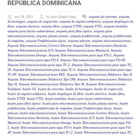
REPÚBLICA DOMINICANA
mai 24, 2021
by Juan Gazpio Irujo
arqueta de concreto
,
arqueta
de hormigon
,
arqueta de inspección
,
arqueta de registro telefonica
,
arqueta despliegue de
fibra
,
arqueta electrica
,
arqueta fibra
,
arqueta FTTH
,
arqueta FTTx
,
arqueta modular
,
arqueta para ductos subterráneos
,
arqueta para fibra óptica
,
arqueta para
telecomunicaciones
,
arqueta planta externa
,
arqueta prefabricada
,
arqueta prefabricada
de empalme
,
arqueta Prefabricadas ducto
,
arqueta telecom
,
arqueta telecomunicaciones
,
Arqueta Telecomunicaciones Correos Telecom
,
Arqueta Telecomunicaciones Iberdrola
,
Arqueta Telecomunicaciones ICT
,
Arqueta Telecomunicaciones Masmovil
,
Arqueta
Telecomunicaciones Orange
,
Arqueta Telecomunicaciones para tapa FO-2
,
Arqueta
Telecomunicaciones para tapa FO-4
,
Arqueta Telecomunicaciones para tapa FO-4P
,
Arqueta Telecomunicaciones para tapa TC-2
,
Arqueta Telecomunicaciones para tapa TC-
2P
,
Arqueta Telecomunicaciones para tapa TC-4
,
Arqueta Telecomunicaciones para tapa
TC-4P
,
Arqueta Telecomunicaciones REE
,
Arqueta Telecomunicaciones Telefonica Tipo D
,
Arqueta Telecomunicaciones Telefonica Tipo DM
,
Arqueta Telecomunicaciones Telefonica
Tipo H
,
Arqueta Telecomunicaciones Telefonica Tipo M
,
Arqueta Telecomunicaciones
Vodafone
,
buzón 5G
,
buzón de concreto
,
buzón de hormigon
,
buzón de inspección
,
buzón de registro telefonica
,
buzón despliegue de fibra
,
buzón electrica
,
buzón fibra
,
buzón FTTH
,
buzón FTTx
,
buzón modular
,
buzón para ductos subterráneos
,
buzón para fibra óptica
,
buzón para telecomunicaciones
,
buzón planta externa
,
buzón
prefabricada
,
buzón prefabricada de empalme
,
buzón Prefabricadas ducto
,
buzón
telecom
,
buzón telecomunicaciones
,
buzón Telecomunicaciones Correos Telecom
,
buzón
Telecomunicaciones Iberdrola
,
buzón Telecomunicaciones ICT
,
buzón Telecomunicaciones
Masmovil
,
buzón Telecomunicaciones Orange
,
buzón Telecomunicaciones para tapa FO-
2
,
buzón Telecomunicaciones para tapa FO-4
,
buzón Telecomunicaciones para tapa FO-
4P
,
buzón Telecomunicaciones para tapa TC-2
,
buzón Telecomunicaciones para tapa TC-