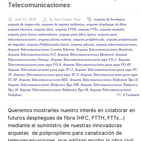
Telecomunicaciones
avril 22, 2020
by Juan Gazpio Irujo
arqueta de hormigon
,
arqueta de inspección
,
arqueta de registro telefonica
,
arqueta despliegue de fibra
,
arqueta electrica
,
arqueta fibra
,
arqueta FTTH
,
arqueta FTTx
,
arqueta modular
,
arqueta para ductos subterráneos
,
arqueta para fibra óptica
,
arqueta para
telecomunicaciones
,
arqueta planta externa
,
arqueta prefabricada
,
arqueta prefabricada
de empalme
,
arqueta Prefabricadas ducto
,
arqueta telecom
,
arqueta telecomunicaciones
,
Arqueta Telecomunicaciones Correos Telecom
,
Arqueta Telecomunicaciones Iberdrola
,
Arqueta Telecomunicaciones ICT
,
Arqueta Telecomunicaciones Masmovil
,
Arqueta
Telecomunicaciones Orange
,
Arqueta Telecomunicaciones para tapa FO-2
,
Arqueta
Telecomunicaciones para tapa FO-4
,
Arqueta Telecomunicaciones para tapa FO-4P
,
Arqueta Telecomunicaciones para tapa TC-2
,
Arqueta Telecomunicaciones para tapa TC-
2P
,
Arqueta Telecomunicaciones para tapa TC-4
,
Arqueta Telecomunicaciones para tapa
TC-4P
,
Arqueta Telecomunicaciones REE
,
Arqueta Telecomunicaciones Telefonica Tipo D
,
Arqueta Telecomunicaciones Telefonica Tipo DM
,
Arqueta Telecomunicaciones Telefonica
Tipo H
,
Arqueta Telecomunicaciones Telefonica Tipo M
,
Arqueta Telecomunicaciones
Vodafone
0 Comment
Queremos mostrarles nuestro interés en colaborar en
futuros despliegues de fibra (HFC, FTTH, FTTx…)
mediante el suministro de nuestras innovadoras
arquetas de polipropileno para canalización de
telecomunicaciones, que agilizan mucho la obra civil.