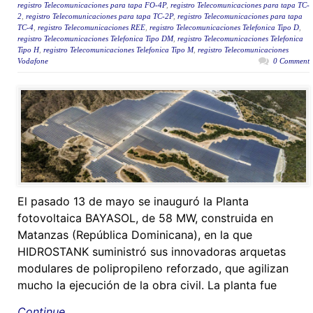
registro Telecomunicaciones para tapa FO-4P
,
registro Telecomunicaciones para tapa TC-
2
,
registro Telecomunicaciones para tapa TC-2P
,
registro Telecomunicaciones para tapa
TC-4
,
registro Telecomunicaciones REE
,
registro Telecomunicaciones Telefonica Tipo D
,
registro Telecomunicaciones Telefonica Tipo DM
,
registro Telecomunicaciones Telefonica
Tipo H
,
registro Telecomunicaciones Telefonica Tipo M
,
registro Telecomunicaciones
Vodafone
0 Comment
El pasado 13 de mayo se inauguró la Planta
fotovoltaica BAYASOL, de 58 MW, construida en
Matanzas (República Dominicana), en la que
HIDROSTANK suministró sus innovadoras arquetas
modulares de polipropileno reforzado, que agilizan
mucho la ejecución de la obra civil. La planta fue
Continue