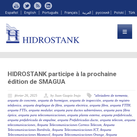
Español
|
English
|
Português
|
Français
|
العربية
|
русский
|
Polski
|
Türk
HIDROSTANK participe à la prochaine
édition de SMAGUA
février 26, 2025
by Juan Gazpio Irujo
"aliviadero de tormenta
,
arqueta de concreto
,
arqueta de hormigon
,
arqueta de inspección
,
arqueta de registro
telefonica
,
arqueta despliegue de fibra
,
arqueta electrica
,
arqueta fibra
,
arqueta FTTH
,
arqueta FTTx
,
arqueta modular
,
arqueta para ductos subterráneos
,
arqueta para fibra
óptica
,
arqueta para telecomunicaciones
,
arqueta planta externa
,
arqueta prefabricada
,
arqueta prefabricada de empalme
,
arqueta Prefabricadas ducto
,
arqueta telecom
,
arqueta
telecomunicaciones
,
Arqueta Telecomunicaciones Correos Telecom
,
Arqueta
Telecomunicaciones Iberdrola
,
Arqueta Telecomunicaciones ICT
,
Arqueta
Telecomunicaciones Masmovil
,
Arqueta Telecomunicaciones Orange
,
Arqueta