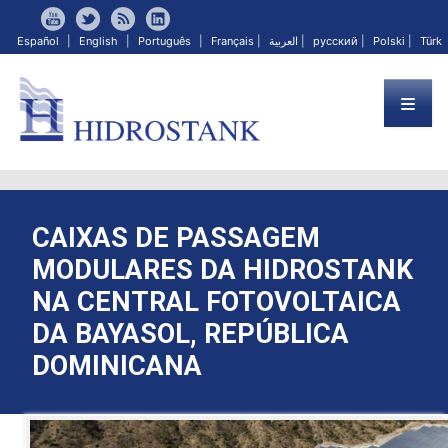
Español
|
English
|
Português
|
Français
|
العربية
|
русский
|
Polski
|
Türk
CAIXAS DE PASSAGEM
MODULARES DA HIDROSTANK
NA CENTRAL FOTOVOLTAICA
DA BAYASOL, REPÚBLICA
DOMINICANA