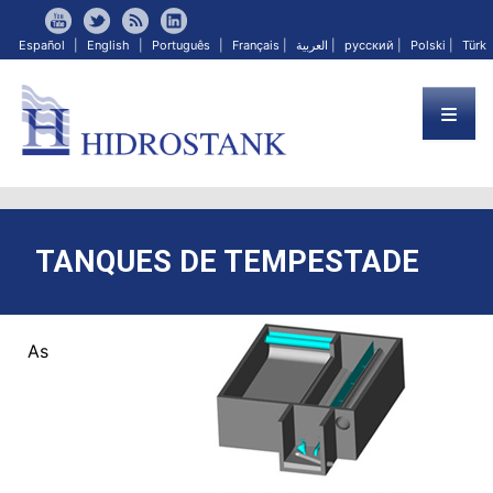
Español
|
English
|
Português
|
Français
|
العربية
|
русский
|
Polski
|
Türk
TANQUES DE TEMPESTADE
As