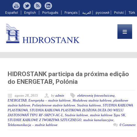
Español
|
English
|
Português
|
Français
|
العربية
|
русский
|
Polski
|
Türk
HIDROSTANK participa da próxima edição
do ENERGETAB, Polónia
agosto 28, 2015
by
admin
elektrownię fotowoltaiczną
,
ENERGETAB
,
Energetyka – studnie kablowe
,
Modułowa studnia kablowa
,
plastikowe
studnie kablowe
,
Polietylenowe studnie kablowe
,
Studnia kablowa
,
STUDNIA KABLOWA
PLASTIKOWA
,
STUDNIA KABLOWA PLASTIKOWA ZŁOŻONA DUŻA DO WIELU
ZASTOSOWAŃ TYPU RF-SKPCV-AC-L
,
Studnie kablowe
,
studnie kablowe Typu SK
,
STUDNIE KABLOWE Z TWORZYWA SZTUCZNEGO
,
studnie kanalizacyjne
,
Telekomunikacja – studnie kablowe
0 Comment