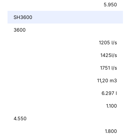
5.950
SH3600
3600
1205 l/s
1425l/s
1751 l/s
11,20 m3
6.297 l
1.100
4.550
1.800