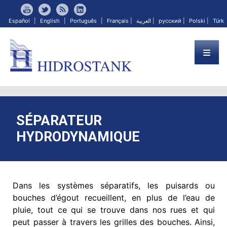
Español
|
English
|
Português
|
Français
|
العربية
|
русский
|
Polski
|
Türk
SÉPARATEUR
HYDRODYNAMIQUE
Dans les systèmes séparatifs, les puisards ou
bouches d’égout recueillent, en plus de l’eau de
pluie, tout ce qui se trouve dans nos rues et qui
peut passer à travers les grilles des bouches. Ainsi,