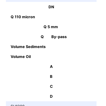
DN
Q 110 micron
Q 5 mm
Q By-pass
Volume Sediments
Volume Oil
A
B
C
D