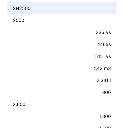
SH2500
2500
235 l/s
446l/s
515 l/s
4,42 m3
2.341 l
900
2.600
1.000