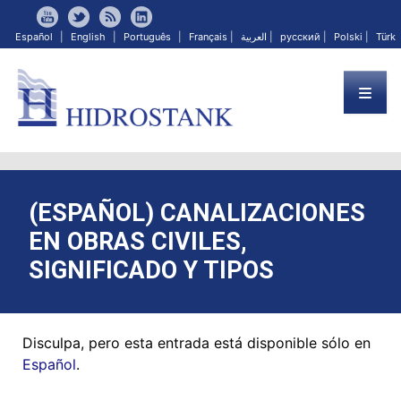
Español
|
English
|
Português
|
Français
|
العربية
|
русский
|
Polski
|
Türk
(ESPAÑOL) CANALIZACIONES
EN OBRAS CIVILES,
SIGNIFICADO Y TIPOS
Disculpa, pero esta entrada está disponible sólo en
Español
.