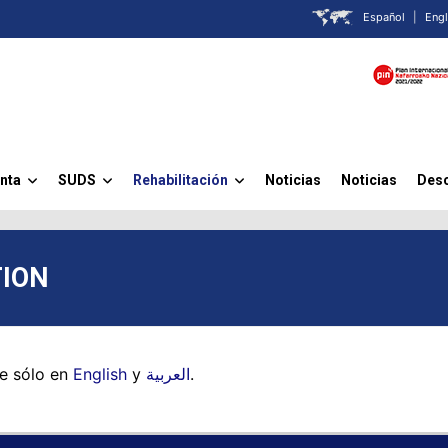
Español
|
Engl
nta
SUDS
Rehabilitación
Noticias
Noticias
Des
»
»
»
TION
le sólo en
English
y
العربية
.