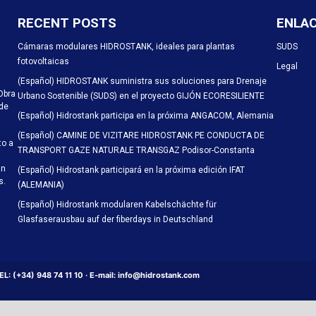
RECENT POSTS
ENLA
Cámaras modulares HIDROSTANK, ideales para plantas
SUDS
fotovoltaicas
Legal
(Español) HIDROSTANK suministra sus soluciones para Drenaje
Obra
Urbano Sostenible (SUDS) en el proyecto GIJÓN ECORESILIENTE
 de
(Español) Hidrostank participa en la próxima ANGACOM, Alemania
(Español) CAMINE DE VIZITARE HIDROSTANK PE CONDUCTA DE
to a
TRANSPORT GAZE NATURALE TRANSGAZ Podisor-Constanta
an
(Español) Hidrostank participará en la próxima edición IFAT
s.
(ALEMANIA)
(Español) Hidrostank modularen Kabelschächte für
Glasfaserausbau auf der fiberdays in Deutschland
: (+34) 948 74 11 10 · E-mail: info@hidrostank.com