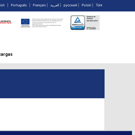
ish
|
Português
|
Français
|
العربية
|
русский
|
Polski
|
Türk
cargas