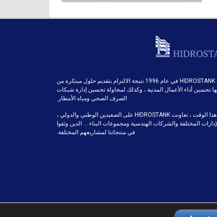
وُلد HIDROSTANK في عام 1996 نتيجة الالتزام بتقديم حلول مبتكرة من
ا تحسين أداء الأعمال المدنية ، وكذلك لمحاولة تحسين إدارة شبكات
الصرف الصحي ومياه الأمطار.
خلال هذا الوقت ، تعاونت HIDROSTANK على الصعيدين الوطني والدولي ،
إدارات المختلفة والشركات الهندسية ومجموعات البناء … الذين وثقوا
في منتجاتنا لمشاريعهم المختلفة.
POL. INDUSTRIAL LA NAVA, Calle D Num 15. 31300 TAFALLA (NAVARRA · SPAIN) T