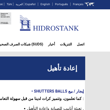
Français
|
Português
|
English
|
Español
|
العربية
|
Türk
|
ski
اتصل
التنزيلات
أخبار
(SUDS) شبكات الصرف الصحي في المناطق الحضرية المستدامة
إعادة تأهيل
إيجار / بيع SHUTTERS BALLS •
:
كما تعلمون، وتتميز كرات لدينا من قبل سهولة التعا
. تعبئة أنابيب للصيانة وإعادة التأهيل •