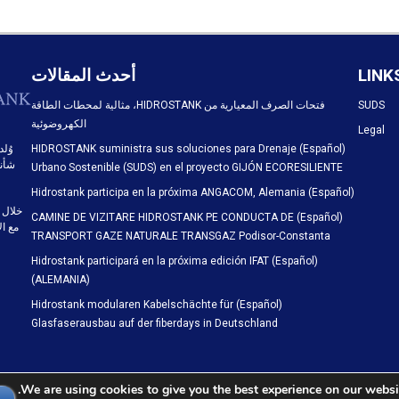
LINK
أحدث المقالات
SUDS
فتحات الصرف المعيارية من HIDROSTANK، مثالية لمحطات الطاقة
الكهروضوئية
Legal
(Español) HIDROSTANK suministra sus soluciones para Drenaje
شأنه
Urbano Sostenible (SUDS) en el proyecto GIJÓN ECORESILIENTE
(Español) Hidrostank participa en la próxima ANGACOM, Alemania
(Español) CAMINE DE VIZITARE HIDROSTANK PE CONDUCTA DE
مع ال
TRANSPORT GAZE NATURALE TRANSGAZ Podisor-Constanta
(Español) Hidrostank participará en la próxima edición IFAT
(ALEMANIA)
(Español) Hidrostank modularen Kabelschächte für
Glasfaserausbau auf der fiberdays in Deutschland
We are using cookies to give you the best experience on our websit
EL: (+34) 948 74 11 10 · E-mail: info@hidrostank.com