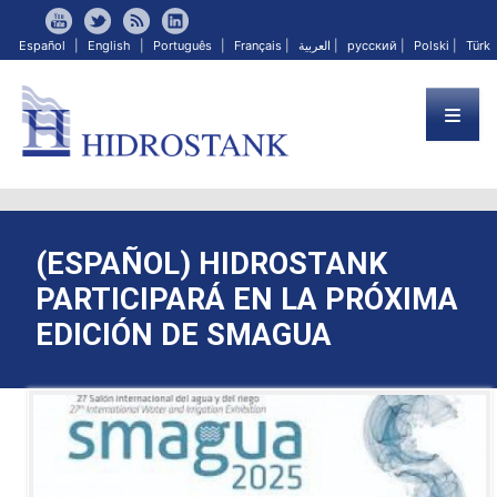
Español
|
English
|
Português
|
Français
|
العربية
|
русский
|
Polski
|
Türk
(ESPAÑOL) HIDROSTANK
PARTICIPARÁ EN LA PRÓXIMA
EDICIÓN DE SMAGUA