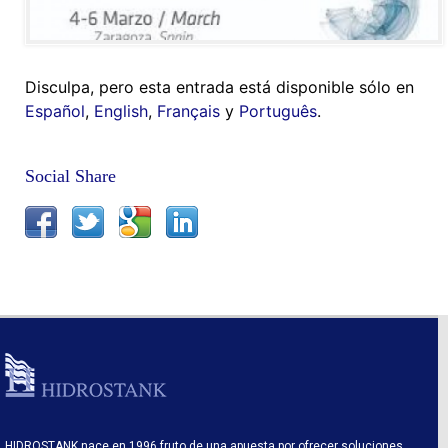
Disculpa, pero esta entrada está disponible sólo en
Español
,
English
,
Français
y
Português
.
Social Share
HIDROSTANK nace en 1996 fruto de una apuesta por ofrecer soluciones