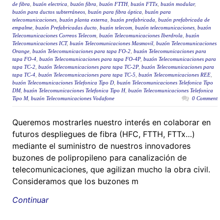
de fibra
,
buzón electrica
,
buzón fibra
,
buzón FTTH
,
buzón FTTx
,
buzón modular
,
buzón para ductos subterráneos
,
buzón para fibra óptica
,
buzón para
telecomunicaciones
,
buzón planta externa
,
buzón prefabricada
,
buzón prefabricada de
empalme
,
buzón Prefabricadas ducto
,
buzón telecom
,
buzón telecomunicaciones
,
buzón
Telecomunicaciones Correos Telecom
,
buzón Telecomunicaciones Iberdrola
,
buzón
Telecomunicaciones ICT
,
buzón Telecomunicaciones Masmovil
,
buzón Telecomunicaciones
Orange
,
buzón Telecomunicaciones para tapa FO-2
,
buzón Telecomunicaciones para
tapa FO-4
,
buzón Telecomunicaciones para tapa FO-4P
,
buzón Telecomunicaciones para
tapa TC-2
,
buzón Telecomunicaciones para tapa TC-2P
,
buzón Telecomunicaciones para
tapa TC-4
,
buzón Telecomunicaciones para tapa TC-5
,
buzón Telecomunicaciones REE
,
buzón Telecomunicaciones Telefonica Tipo D
,
buzón Telecomunicaciones Telefonica Tipo
DM
,
buzón Telecomunicaciones Telefonica Tipo H
,
buzón Telecomunicaciones Telefonica
Tipo M
,
buzón Telecomunicaciones Vodafone
0 Comment
Queremos mostrarles nuestro interés en colaborar en
futuros despliegues de fibra (HFC, FTTH, FTTx…)
mediante el suministro de nuestros innovadores
buzones de polipropileno para canalización de
telecomunicaciones, que agilizan mucho la obra civil.
Consideramos que los buzones m
Continuar