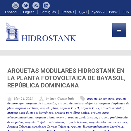
Español
|
English
|
Português
|
Français
|
العربية
|
русский
|
Polski
|
Türk
ARQUETAS MODULARES HIDROSTANK EN
LA PLANTA FOTOVOLTAICA DE BAYASOL,
REPÚBLICA DOMINICANA
May 24, 2021
by Juan Gazpio Irujo
arqueta de concreto
,
arqueta
de hormigon
,
arqueta de inspección
,
arqueta de registro telefonica
,
arqueta despliegue de
fibra
,
arqueta electrica
,
arqueta fibra
,
arqueta FTTH
,
arqueta FTTx
,
arqueta modular
,
arqueta para ductos subterráneos
,
arqueta para fibra óptica
,
arqueta para
telecomunicaciones
,
arqueta planta externa
,
arqueta prefabricada
,
arqueta prefabricada
de empalme
,
arqueta Prefabricadas ducto
,
arqueta telecom
,
arqueta telecomunicaciones
,
Arqueta Telecomunicaciones Correos Telecom
,
Arqueta Telecomunicaciones Iberdrola
,