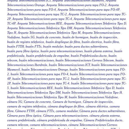
Arqueta Telecomunicaciones ICT
,
Arqueta Telecomunicaciones Masmovil
,
Arqueta
Telecomunicaciones Orange
,
Arqueta Telecomunicaciones para tapa FO-2
,
Arqueta
Telecomunicaciones para tapa FO-4
,
Arqueta Telecomunicaciones para tapa FO-4P
,
Arqueta Telecomunicaciones para tapa TC-2
,
Arqueta Telecomunicaciones para tapa TC-
2P
,
Arqueta Telecomunicaciones para tapa TC-4
,
Arqueta Telecomunicaciones para tapa
TC-4P
,
Arqueta Telecomunicaciones REE
,
Arqueta Telecomunicaciones Telefonica Tipo D
,
Arqueta Telecomunicaciones Telefonica Tipo DM
,
Arqueta Telecomunicaciones Telefonica
Tipo H
,
Arqueta Telecomunicaciones Telefonica Tipo M
,
Arqueta Telecomunicaciones
Vodafone
,
buzón 5G
,
buzón de concreto
,
buzón de hormigon
,
buzón de inspección
,
buzón de registro telefonica
,
buzón despliegue de fibra
,
buzón electrica
,
buzón fibra
,
buzón FTTH
,
buzón FTTx
,
buzón modular
,
buzón para ductos subterráneos
,
buzón para fibra óptica
,
buzón para telecomunicaciones
,
buzón planta externa
,
buzón
prefabricada
,
buzón prefabricada de empalme
,
buzón Prefabricadas ducto
,
buzón
telecom
,
buzón telecomunicaciones
,
buzón Telecomunicaciones Correos Telecom
,
buzón
Telecomunicaciones Iberdrola
,
buzón Telecomunicaciones ICT
,
buzón Telecomunicaciones
Masmovil
,
buzón Telecomunicaciones Orange
,
buzón Telecomunicaciones para tapa FO-
2
,
buzón Telecomunicaciones para tapa FO-4
,
buzón Telecomunicaciones para tapa FO-
4P
,
buzón Telecomunicaciones para tapa TC-2
,
buzón Telecomunicaciones para tapa TC-
2P
,
buzón Telecomunicaciones para tapa TC-4
,
buzón Telecomunicaciones para tapa TC-
5
,
buzón Telecomunicaciones REE
,
buzón Telecomunicaciones Telefonica Tipo D
,
buzón
Telecomunicaciones Telefonica Tipo DM
,
buzón Telecomunicaciones Telefonica Tipo H
,
buzón Telecomunicaciones Telefonica Tipo M
,
buzón Telecomunicaciones Vodafone
,
cámara 5G
,
Camara de concreto
,
Camara de hormigon
,
Cámara de inspección
,
camara de registro telefonica
,
cámara despliegue de fibra
,
cámara eléctrica
,
camara
fibra
,
Cámara FTTH
,
cámara FTTx
,
camara modular
,
Cámara para ductos subterráneos
,
Cámara para fibra óptica
,
Cámara para telecomunicaciones
,
cámara planta externa
,
camara prefabricada
,
cámara prefabricada de empalme
,
Cámara Prefabricadas ducto
,
camara telecom
,
camara telecomunicaciones
,
cámara Telecomunicaciones Correos