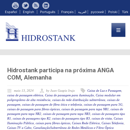
Español
|
English
|
Português
|
Français
|
العربية
|
русский
|
Polski
|
Türk
Hidrostank participa na próxima ANGA
COM, Alemanha
maio 13, 2024
by Juan Gazpio Irujo
Caixa de Luz e Passagem
,
caixa de passagem elétrica
,
Caixa de passagem para iluminação
,
Caixa modular em
polipropileno de alta resistência
,
caixas da rede distribuição subterrânea
,
caixas de
passagem
,
caixas de passagem de fibra ótica e telefonia
,
caixas de passagem para 5G
,
caixas de passagem para fibras ópticas
,
caixas de passagem para tapa NR1
,
caixas de
passagem para tapa NR2
,
caixas de passagem para tapa NR3
,
caixas de passagens tipo
R1
,
caixas de passagens tipo R2
,
caixas de passagens tipo R3
,
caixas de visita
,
Caixas
Iluminação Pública
,
caixas para fibras ópticas
,
Caixas Rede Elétrica
,
Caixas Telefonia
,
Caixas TV a Cabo
,
CanalizaçãoSubterrânea de Redes Metálicas e Fibra Óptica