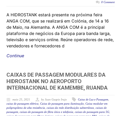
0 Comment
A HIDROSTANK estará presente na próxima feira
ANGA COM, que se realizará em Colónia, de 14 a 16
de Maio, na Alemanha. A ANGA COM é a principal
plataforma de negócios da Europa para banda larga,
televisão e serviços online. Reúne operadores de rede,
vendedores e fornecedores d
Continue
CAIXAS DE PASSAGEM MODULARES DA
HIDROSTANK NO AEROPORTO
INTERNACIONAL DE KAMEMBE, RUANDA
maio 25, 2021
by Juan Gazpio Irujo
Caixa de Luz e Passagem
,
caixa de passagem elétrica
,
Caixa de passagem para iluminação
,
Caixa modular em
polipropileno de alta resistência
,
caixas da rede distribuição subterrânea
,
caixas de
passagem
,
caixas de passagem de fibra ótica e telefonia
,
caixas de passagem para 5G
,