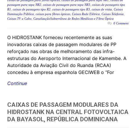
caixas de passagem para fibras ópticas
,
caixas de passagem para tapa NR1
,
caixas de
passagem para tapa NR2
,
caixas de passagem para tapa NR3
,
caixas de passagens tipo
R1
,
caixas de passagens tipo R2
,
caixas de passagens tipo R3
,
caixas de visita
,
Caixas
Iluminação Pública
,
caixas para fibras ópticas
,
Caixas Rede Elétrica
,
Caixas Telefonia
,
Caixas TV a Cabo
,
CanalizaçãoSubterrânea de Redes Metálicas e Fibra Óptica
0 Comment
O HIDROSTANK forneceu recentemente as suas
inovadoras caixas de passagem modulares de PP
reforçado nas obras de melhoramento das infra-
estruturas do Aeroporto Internacional de Kamembe. A
Autoridade da Aviação Civil do Ruanda (RCAA)
concedeu à empresa espanhola GECIWEB o “For
Continue
CAIXAS DE PASSAGEM MODULARES DA
HIDROSTANK NA CENTRAL FOTOVOLTAICA
DA BAYASOL, REPÚBLICA DOMINICANA