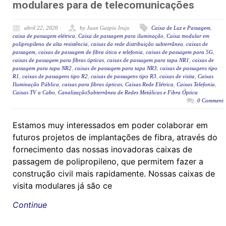
modulares para de telecomunicações
abril 22, 2020
by Juan Gazpio Irujo
Caixa de Luz e Passagem
,
caixa de passagem elétrica
,
Caixa de passagem para iluminação
,
Caixa modular em
polipropileno de alta resistência
,
caixas da rede distribuição subterrânea
,
caixas de
passagem
,
caixas de passagem de fibra ótica e telefonia
,
caixas de passagem para 5G
,
caixas de passagem para fibras ópticas
,
caixas de passagem para tapa NR1
,
caixas de
passagem para tapa NR2
,
caixas de passagem para tapa NR3
,
caixas de passagens tipo
R1
,
caixas de passagens tipo R2
,
caixas de passagens tipo R3
,
caixas de visita
,
Caixas
Iluminação Pública
,
caixas para fibras ópticas
,
Caixas Rede Elétrica
,
Caixas Telefonia
,
Caixas TV a Cabo
,
CanalizaçãoSubterrânea de Redes Metálicas e Fibra Óptica
0 Comment
Estamos muy interessados ​​em poder colaborar em
futuros projetos de implantações de fibra, através do
fornecimento das nossas inovadoras caixas de
passagem de polipropileno, que permitem fazer a
construção civil mais rapidamente. Nossas caixas de
visita modulares já são ce
Continue