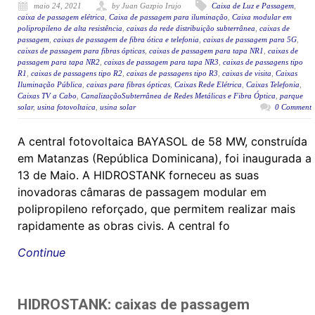
maio 24, 2021
by Juan Gazpio Irujo
Caixa de Luz e Passagem
,
caixa de passagem elétrica
,
Caixa de passagem para iluminação
,
Caixa modular em
polipropileno de alta resistência
,
caixas da rede distribuição subterrânea
,
caixas de
passagem
,
caixas de passagem de fibra ótica e telefonia
,
caixas de passagem para 5G
,
caixas de passagem para fibras ópticas
,
caixas de passagem para tapa NR1
,
caixas de
passagem para tapa NR2
,
caixas de passagem para tapa NR3
,
caixas de passagens tipo
R1
,
caixas de passagens tipo R2
,
caixas de passagens tipo R3
,
caixas de visita
,
Caixas
Iluminação Pública
,
caixas para fibras ópticas
,
Caixas Rede Elétrica
,
Caixas Telefonia
,
Caixas TV a Cabo
,
CanalizaçãoSubterrânea de Redes Metálicas e Fibra Óptica
,
parque
solar
,
usina fotovoltaica
,
usina solar
0 Comment
A central fotovoltaica BAYASOL de 58 MW, construída
em Matanzas (República Dominicana), foi inaugurada a
13 de Maio. A HIDROSTANK forneceu as suas
inovadoras câmaras de passagem modular em
polipropileno reforçado, que permitem realizar mais
rapidamente as obras civis. A central fo
Continue
HIDROSTANK: caixas de passagem