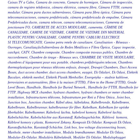
Caixas TV a Cabo
,
Camara de concreto
,
Camara de hormigon
,
Cámara de inspección
,
camara de registro telefonica
,
cámara eléctrica
,
camara fibra
,
Cámara FTTH
,
camara
modular
,
Cámara para ductos subterráneos
,
Cámara para fibra óptica
,
Cámara para
telecomunicaciones
,
camara prefabricada
,
cámara prefabricada de empalme
,
Cámara
Prefabricadas ducto
,
camara telecom
,
camara telecomunicaciones
,
Camereta de
jonctionare FO
,
CAMERETE DE ACCES MODULARE
,
cameretta
,
CĂMINE DE
CANALIZARE
,
CAMINE DE VIZITARE
,
CAMINE DE VIZITARE DIN MATERIAL
PLASTIC PENTRU CANALIZARE
,
CAMINE PENTRU CABLURI ELECTRICE
SI TELECOMUNICATII
,
Camine petru retele de canalizare
,
Canalisation - Réseaux -
Ouvrages
,
CanalizaçãoSubterrânea de Redes Metálicas e Fibra Óptica
,
Capac inspectie
,
catchpit
,
CATV
,
Chambre composite
,
Chambre composite travaux publics
,
Chambre de
raccordement
,
Chambre de tirage - Réseaux secs
,
CHAMBRE DE VISITE MODULAIRE
,
chambres d’équipement pour eau potable
,
chambres préfabriquées telecom
,
Chambres
thermoplastiques pour réseaux télécoms enfouis
,
drawpit
,
Drawpit Chambers
,
Duct Access
Boxes
,
duct access chamber
,
duct access chambers
,
easypit
,
Ek Odalari
,
Ek Odasi
,
Elektrik
Bacaları
,
elektrik menhol
,
Elektrik Plastik Menholler
,
Energetyka – studnie kablowe
,
ferroviaires et autoroutières
,
fibre à la maison (FTTH)
,
Fibre to the Home (FTTH)
,
Grade
Level Boxes
,
Handhole
,
Handhole for Buried Network.
,
Handhole for FTTH
,
Handhole for
FTTP
,
Highway MCX chamber
,
hydrant chambers
,
hydrant chambers or meter chamber
installation
,
Infrastructures télécoms
,
Infrastrutture per Reti a Fibra Ottica
,
Joint box
,
Junction box
,
Junction chamber
,
Kábel akna
,
kábelakna
,
Kabelbronde
,
Kabelbrønn
,
Kabelbrunn
,
Kabelbrunnar
,
kabelbrunnar för fiber
,
Kabelkum
,
Kabelkum for optiske
fiberkabler
,
Kabelkummer
,
Kabelová šachta
,
kabelové komory
,
Kabelové šachty
,
Kabelschächte
,
Kabelschächte aus Kunststoff
,
Kabelzugschächte
,
Káblová komora
,
Káblové komory z plastu
,
Komorové Zekany
,
Kompozit Ek Odalar
,
Kompozit Ek Odası
,
Kunstoffschächte
,
Kunststoff-Schächte
,
Link box
,
low voltage disconnecting boxes
,
Manhole
,
meter chamber installation
,
Modula brøndkammer
,
Modular Ek Odası
,
Modular-Ek-Odalar
,
Moduláris Kábelaknák
,
Modüler Ek Odalar
,
Modulopbygget