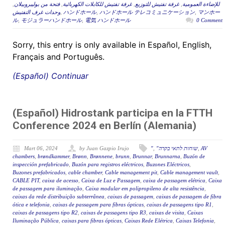
,
فتحة من بوليبروبيلان
,
غرفة تفتيش للكابلات الكهربائية
,
غرفة تفتيش للتوزيع
,
للإضاءة العمومية
وحدات غرف التفتيش
,
ハンドホール
,
ハンドホール テレコミュニケーション
,
マンホー
ル
,
モジュラーハンドホール
,
電気 ハンドホール
0 Comment
Sorry, this entry is only available in Español, English,
Français and Português.
(Español) Continuar
(Español) Hidrostank participa en la FTTH
Conference 2024 en Berlín (Alemania)
Mart 06, 2024
by Juan Gazpio Irujo
"
,
"שוחות לתאי בקרה
,
AV
chambers
,
brøndkammer
,
Brønn
,
Brønnene
,
brunn
,
Brunnar
,
Brunnarna
,
Buzón de
inspección prefabricado
,
Buzón para registros eléctricos
,
Buzones Eléctricos
,
Buzones prefabricados
,
cable chamber
,
Cable management pit
,
Cable management vault
,
CABLE PIT
,
caixa de acesso
,
Caixa de Luz e Passagem
,
caixa de passagem elétrica
,
Caixa
de passagem para iluminação
,
Caixa modular em polipropileno de alta resistência
,
caixas da rede distribuição subterrânea
,
caixas de passagem
,
caixas de passagem de fibra
ótica e telefonia
,
caixas de passagem para fibras ópticas
,
caixas de passagens tipo R1
,
caixas de passagens tipo R2
,
caixas de passagens tipo R3
,
caixas de visita
,
Caixas
Iluminação Pública
,
caixas para fibras ópticas
,
Caixas Rede Elétrica
,
Caixas Telefonia
,