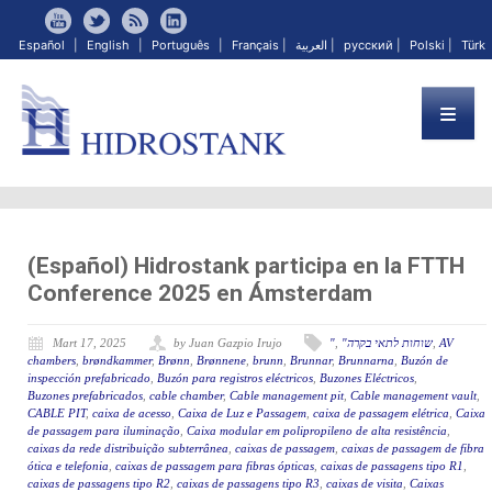
Español
|
English
|
Português
|
Français
|
العربية
|
русский
|
Polski
|
Türk
(Español) Hidrostank participa en la FTTH
Conference 2025 en Ámsterdam
Mart 17, 2025
by Juan Gazpio Irujo
"
,
"שוחות לתאי בקרה
,
AV
chambers
,
brøndkammer
,
Brønn
,
Brønnene
,
brunn
,
Brunnar
,
Brunnarna
,
Buzón de
inspección prefabricado
,
Buzón para registros eléctricos
,
Buzones Eléctricos
,
Buzones prefabricados
,
cable chamber
,
Cable management pit
,
Cable management vault
,
CABLE PIT
,
caixa de acesso
,
Caixa de Luz e Passagem
,
caixa de passagem elétrica
,
Caixa
de passagem para iluminação
,
Caixa modular em polipropileno de alta resistência
,
caixas da rede distribuição subterrânea
,
caixas de passagem
,
caixas de passagem de fibra
ótica e telefonia
,
caixas de passagem para fibras ópticas
,
caixas de passagens tipo R1
,
caixas de passagens tipo R2
,
caixas de passagens tipo R3
,
caixas de visita
,
Caixas