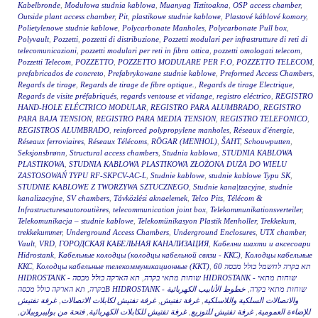
Kabelbronde
,
Modułowa studnia kablowa
,
Muanyag Tiztitoakna
,
OSP access chamber
,
Outside plant access chamber
,
Pit
,
plastikowe studnie kablowe
,
Plastové káblové komory
,
Polietylenowe studnie kablowe
,
Polycarbonate Manholes
,
Polycarbonate Pull box
,
Polyvault
,
Pozzetti
,
pozzetti di distribuzione
,
Pozzetti modulari per infrastrutture di reti di
telecomunicazioni
,
pozzetti modulari per reti in fibra ottica
,
pozzetti omologati telecom
,
Pozzetti Telecom
,
POZZETTO
,
POZZETTO MODULARE PER F.O
,
POZZETTO TELECOM
,
prefabricados de concreto
,
Prefabrykowane studnie kablowe
,
Preformed Access Chambers
,
Regards de tirage
,
Regards de tirage de fibre optique.
,
Regards de tirage Electrique
,
Regards de visite préfabriqués
,
regards ventouse et vidange
,
registro eléctrico
,
REGISTRO
HAND-HOLE ELÉCTRICO MODULAR
,
REGISTRO PARA ALUMBRADO
,
REGISTRO
PARA BAJA TENSION
,
REGISTRO PARA MEDIA TENSION
,
REGISTRO TELEFONICO
,
REGISTROS ALUMBRADO
,
reinforced polypropylene manholes
,
Réseaux d'énergie
,
Réseaux ferroviaires
,
Réseaux Télécoms
,
RÖGAR (MENHOL)
,
ŠAHT
,
Schouwputten
,
Seksjonsbrønn
,
Structural access chambers
,
Studnia kablowa
,
STUDNIA KABLOWA
PLASTIKOWA
,
STUDNIA KABLOWA PLASTIKOWA ZŁOŻONA DUŻA DO WIELU
ZASTOSOWAŃ TYPU RF-SKPCV-AC-L
,
Studnie kablowe
,
studnie kablowe Typu SK
,
STUDNIE KABLOWE Z TWORZYWA SZTUCZNEGO
,
Studnie kana|tzacyjne
,
studnie
kanalizacyjne
,
SV chambers
,
Távközlési aknaelemek
,
Telco Pits
,
Télécom &
Infrastructuresautoroutières
,
telecommunication joint box
,
Telekommunikationsverteiler
,
Telekomunikacja – studnie kablowe
,
Telekomünikasyon Plastik Menholler
,
Trekkekum
,
trekkekummer
,
Underground Access Chambers
,
Underground Enclosures
,
UTX chamber
,
Vault
,
VRD
,
ГОРОДСКАЯ КАБЕЛЬНАЯ КАНАЛИЗАЦИЯ
,
Кабелни шахти и аксесоари
Hidrostank
,
Кабельные колодцы (колодцы кабельной связи - ККС)
,
Колодцы кабельные
ККС
,
Колодцы кабельные телекоммуникационные (ККТ)
,
תא בקרה לחשמל כולל מכסה 60
תא הארקה כולל מכסה HIDROSTANK - שוחות מתאי
,
HIDROSTANK - שוחות מתאי בקרה
,
בקרה
خطوط الأنابيب الكهربائية
,
תא הארקה כולל מכסהB HIDROSTANK - שוחות מתאי בקרה
غرفة تفتيش
,
غرفة تفتيش لكابلات الاتصالات
,
غرفة تفتيش
,
والاتصالات السلكية واللاسلكية
,
فتحة من بوليبروبيلان
,
غرفة تفتيش للكابلات الكهربائية
,
غرفة تفتيش للتوزيع
,
للإضاءة العمومية