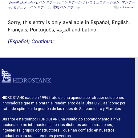
وحدات غرف التفتيش
,
ハンドホール
,
ハンドホール テレコミュニケーション
,
マンホー
ル
,
モジュラーハンドホール
,
電気 ハンドホール
0 Comment
Sorry, this entry is only available in Español, English,
Français, Português, العربية and Latino.
(Español) Continuar
HIDROSTANK nace en 1996 fruto de una apuesta por ofrecer soluciones
innovadoras que m ejoraran el rendimiento de la Obra Civil, así como por
tratar de optimizar la gestión de las redes de Saneamiento y Pluviales.
Durante este tiempo HIDROSTANK ha venido colaborando tanto a nivel
nacional como internacional, con las distintas administraciones,
ingenierías, grupos constructores… que han confiado en nuestros
productos para sus diferentes proyectos.