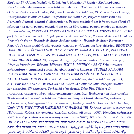
Modular-Ek-Odalar
,
Moduláris Kábelaknák
,
Modüler Ek Odalar
,
Modulopbygget
Kabelbronde
,
Modułowa studnia kablowa
,
Muanyag Tiztitoakna
,
OSP access chamber
,
Outside plant access chamber
,
Pit
,
plastikowe studnie kablowe
,
Plastové káblové komory
,
Polietylenowe studnie kablowe
,
Polycarbonate Manholes
,
Polycarbonate Pull box
,
Polyvault
,
Pozzetti
,
pozzetti di distribuzione
,
Pozzetti modulari per infrastrutture di reti di
telecomunicazioni
,
pozzetti modulari per reti in fibra ottica
,
pozzetti omologati telecom
,
Pozzetti Telecom
,
POZZETTO
,
POZZETTO MODULARE PER F.O
,
POZZETTO TELECOM
,
prefabricados de concreto
,
Prefabrykowane studnie kablowe
,
Preformed Access Chambers
,
Regards de tirage
,
Regards de tirage de fibre optique.
,
Regards de tirage Electrique
,
Regards de visite préfabriqués
,
regards ventouse et vidange
,
registro eléctrico
,
REGISTRO
HAND-HOLE ELÉCTRICO MODULAR
,
REGISTRO PARA ALUMBRADO
,
REGISTRO
PARA BAJA TENSION
,
REGISTRO PARA MEDIA TENSION
,
REGISTRO TELEFONICO
,
REGISTROS ALUMBRADO
,
reinforced polypropylene manholes
,
Réseaux d'énergie
,
Réseaux ferroviaires
,
Réseaux Télécoms
,
RÖGAR (MENHOL)
,
ŠAHT
,
Schouwputten
,
Seksjonsbrønn
,
Structural access chambers
,
Studnia kablowa
,
STUDNIA KABLOWA
PLASTIKOWA
,
STUDNIA KABLOWA PLASTIKOWA ZŁOŻONA DUŻA DO WIELU
ZASTOSOWAŃ TYPU RF-SKPCV-AC-L
,
Studnie kablowe
,
studnie kablowe Typu SK
,
STUDNIE KABLOWE Z TWORZYWA SZTUCZNEGO
,
Studnie kana|tzacyjne
,
studnie
kanalizacyjne
,
SV chambers
,
Távközlési aknaelemek
,
Telco Pits
,
Télécom &
Infrastructuresautoroutières
,
telecommunication joint box
,
Telekommunikationsverteiler
,
Telekomunikacja – studnie kablowe
,
Telekomünikasyon Plastik Menholler
,
Trekkekum
,
trekkekummer
,
Underground Access Chambers
,
Underground Enclosures
,
UTX chamber
,
Vault
,
VRD
,
ГОРОДСКАЯ КАБЕЛЬНАЯ КАНАЛИЗАЦИЯ
,
Кабелни шахти и аксесоари
Hidrostank
,
Кабельные колодцы (колодцы кабельной связи - ККС)
,
Колодцы кабельные
ККС
,
Колодцы кабельные телекоммуникационные (ККТ)
,
תא בקרה לחשמל כולל מכסה 60
תא הארקה כולל מכסה HIDROSTANK - שוחות מתאי
,
HIDROSTANK - שוחות מתאי בקרה
,
בקרה
خطوط الأنابيب الكهربائية
,
תא הארקה כולל מכסהB HIDROSTANK - שוחות מתאי בקרה
غرفة تفتيش
,
غرفة تفتيش لكابلات الاتصالات
,
غرفة تفتيش
,
والاتصالات السلكية واللاسلكية