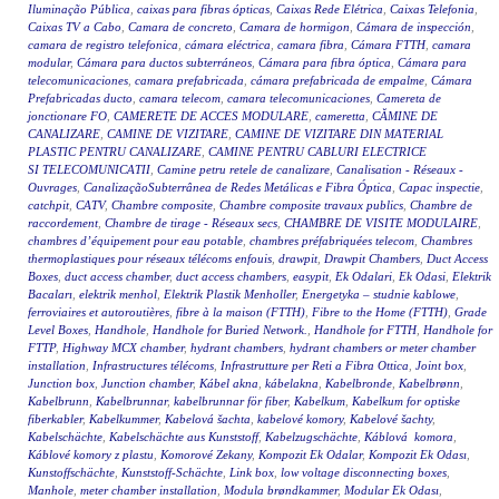
Iluminação Pública
,
caixas para fibras ópticas
,
Caixas Rede Elétrica
,
Caixas Telefonia
,
Caixas TV a Cabo
,
Camara de concreto
,
Camara de hormigon
,
Cámara de inspección
,
camara de registro telefonica
,
cámara eléctrica
,
camara fibra
,
Cámara FTTH
,
camara
modular
,
Cámara para ductos subterráneos
,
Cámara para fibra óptica
,
Cámara para
telecomunicaciones
,
camara prefabricada
,
cámara prefabricada de empalme
,
Cámara
Prefabricadas ducto
,
camara telecom
,
camara telecomunicaciones
,
Camereta de
jonctionare FO
,
CAMERETE DE ACCES MODULARE
,
cameretta
,
CĂMINE DE
CANALIZARE
,
CAMINE DE VIZITARE
,
CAMINE DE VIZITARE DIN MATERIAL
PLASTIC PENTRU CANALIZARE
,
CAMINE PENTRU CABLURI ELECTRICE
SI TELECOMUNICATII
,
Camine petru retele de canalizare
,
Canalisation - Réseaux -
Ouvrages
,
CanalizaçãoSubterrânea de Redes Metálicas e Fibra Óptica
,
Capac inspectie
,
catchpit
,
CATV
,
Chambre composite
,
Chambre composite travaux publics
,
Chambre de
raccordement
,
Chambre de tirage - Réseaux secs
,
CHAMBRE DE VISITE MODULAIRE
,
chambres d’équipement pour eau potable
,
chambres préfabriquées telecom
,
Chambres
thermoplastiques pour réseaux télécoms enfouis
,
drawpit
,
Drawpit Chambers
,
Duct Access
Boxes
,
duct access chamber
,
duct access chambers
,
easypit
,
Ek Odalari
,
Ek Odasi
,
Elektrik
Bacaları
,
elektrik menhol
,
Elektrik Plastik Menholler
,
Energetyka – studnie kablowe
,
ferroviaires et autoroutières
,
fibre à la maison (FTTH)
,
Fibre to the Home (FTTH)
,
Grade
Level Boxes
,
Handhole
,
Handhole for Buried Network.
,
Handhole for FTTH
,
Handhole for
FTTP
,
Highway MCX chamber
,
hydrant chambers
,
hydrant chambers or meter chamber
installation
,
Infrastructures télécoms
,
Infrastrutture per Reti a Fibra Ottica
,
Joint box
,
Junction box
,
Junction chamber
,
Kábel akna
,
kábelakna
,
Kabelbronde
,
Kabelbrønn
,
Kabelbrunn
,
Kabelbrunnar
,
kabelbrunnar för fiber
,
Kabelkum
,
Kabelkum for optiske
fiberkabler
,
Kabelkummer
,
Kabelová šachta
,
kabelové komory
,
Kabelové šachty
,
Kabelschächte
,
Kabelschächte aus Kunststoff
,
Kabelzugschächte
,
Káblová komora
,
Káblové komory z plastu
,
Komorové Zekany
,
Kompozit Ek Odalar
,
Kompozit Ek Odası
,
Kunstoffschächte
,
Kunststoff-Schächte
,
Link box
,
low voltage disconnecting boxes
,
Manhole
,
meter chamber installation
,
Modula brøndkammer
,
Modular Ek Odası
,