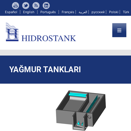
Español
|
English
|
Português
|
Français
|
العربية
|
русский
|
Polski
|
Türk
YAĞMUR TANKLARI