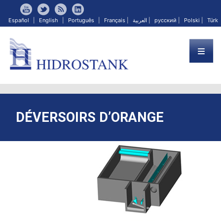
Español
|
English
|
Português
|
Français
|
العربية
|
русский
|
Polski
|
Türk
DÉVERSOIRS D’ORANGE