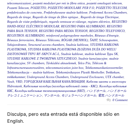
telecomunicazioni
,
pozzetti modulari per reti in fibra ottica
,
pozzetti omologati telecom
,
Pozzetti Telecom
,
POZZETTO
,
POZZETTO MODULARE PER F.O
,
POZZETTO TELECOM
,
prefabricados de concreto
,
Prefabrykowane studnie kablowe
,
Preformed Access Chambers
,
Regards de tirage
,
Regards de tirage de fibre optique.
,
Regards de tirage Electrique
,
Regards de visite préfabriqués
,
regards ventouse et vidange
,
registro eléctrico
,
REGISTRO
HAND-HOLE ELÉCTRICO MODULAR
,
REGISTRO PARA ALUMBRADO
,
REGISTRO
PARA BAJA TENSION
,
REGISTRO PARA MEDIA TENSION
,
REGISTRO TELEFONICO
,
REGISTROS ALUMBRADO
,
reinforced polypropylene manholes
,
Réseaux d'énergie
,
Réseaux ferroviaires
,
Réseaux Télécoms
,
RÖGAR (MENHOL)
,
ŠAHT
,
Schouwputten
,
Seksjonsbrønn
,
Structural access chambers
,
Studnia kablowa
,
STUDNIA KABLOWA
PLASTIKOWA
,
STUDNIA KABLOWA PLASTIKOWA ZŁOŻONA DUŻA DO WIELU
ZASTOSOWAŃ TYPU RF-SKPCV-AC-L
,
Studnie kablowe
,
studnie kablowe Typu SK
,
STUDNIE KABLOWE Z TWORZYWA SZTUCZNEGO
,
Studnie kana|tzacyjne
,
studnie
kanalizacyjne
,
SV chambers
,
Távközlési aknaelemek
,
Telco Pits
,
Télécom &
Infrastructuresautoroutières
,
telecommunication joint box
,
Telekommunikationsverteiler
,
Telekomunikacja – studnie kablowe
,
Telekomünikasyon Plastik Menholler
,
Trekkekum
,
trekkekummer
,
Underground Access Chambers
,
Underground Enclosures
,
UTX chamber
,
Vault
,
VRD
,
ГОРОДСКАЯ КАБЕЛЬНАЯ КАНАЛИЗАЦИЯ
,
Кабелни шахти и аксесоари
Hidrostank
,
Кабельные колодцы (колодцы кабельной связи - ККС)
,
Колодцы кабельные
ККС
,
Колодцы кабельные телекоммуникационные (ККТ)
,
ハンドホール
,
ハンドホール
テレコミュニケーション
,
マンホール
,
モジュラーハンドホール
,
電気 ハンドホール
0 Comment
Disculpa, pero esta entrada está disponible sólo en
English.