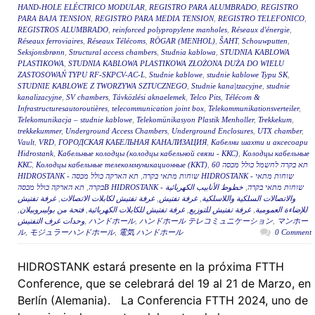
HAND-HOLE ELÉCTRICO MODULAR
,
REGISTRO PARA ALUMBRADO
,
REGISTRO
PARA BAJA TENSION
,
REGISTRO PARA MEDIA TENSION
,
REGISTRO TELEFONICO
,
REGISTROS ALUMBRADO
,
reinforced polypropylene manholes
,
Réseaux d'énergie
,
Réseaux ferroviaires
,
Réseaux Télécoms
,
RÖGAR (MENHOL)
,
ŠAHT
,
Schouwputten
,
Seksjonsbrønn
,
Structural access chambers
,
Studnia kablowa
,
STUDNIA KABLOWA
PLASTIKOWA
,
STUDNIA KABLOWA PLASTIKOWA ZŁOŻONA DUŻA DO WIELU
ZASTOSOWAŃ TYPU RF-SKPCV-AC-L
,
Studnie kablowe
,
studnie kablowe Typu SK
,
STUDNIE KABLOWE Z TWORZYWA SZTUCZNEGO
,
Studnie kana|tzacyjne
,
studnie
kanalizacyjne
,
SV chambers
,
Távközlési aknaelemek
,
Telco Pits
,
Télécom &
Infrastructuresautoroutières
,
telecommunication joint box
,
Telekommunikationsverteiler
,
Telekomunikacja – studnie kablowe
,
Telekomünikasyon Plastik Menholler
,
Trekkekum
,
trekkekummer
,
Underground Access Chambers
,
Underground Enclosures
,
UTX chamber
,
Vault
,
VRD
,
ГОРОДСКАЯ КАБЕЛЬНАЯ КАНАЛИЗАЦИЯ
,
Кабелни шахти и аксесоари
Hidrostank
,
Кабельные колодцы (колодцы кабельной связи - ККС)
,
Колодцы кабельные
ККС
,
Колодцы кабельные телекоммуникационные (ККТ)
,
תא בקרה לחשמל כולל מכסה 60
תא הארקה כולל מכסה HIDROSTANK - שוחות מתאי
,
HIDROSTANK - שוחות מתאי בקרה
,
בקרה
خطوط الأنابيب الكهربائية
,
תא הארקה כולל מכסהB HIDROSTANK - שוחות מתאי בקרה
غرفة تفتيش
,
غرفة تفتيش لكابلات الاتصالات
,
غرفة تفتيش
,
والاتصالات السلكية واللاسلكية
,
فتحة من بوليبروبيلان
,
غرفة تفتيش للكابلات الكهربائية
,
غرفة تفتيش للتوزيع
,
للإضاءة العمومية
وحدات غرف التفتيش
,
ハンドホール
,
ハンドホール テレコミュニケーション
,
マンホー
ル
,
モジュラーハンドホール
,
電気 ハンドホール
0 Comment
HIDROSTANK estará presente en la próxima FTTH
Conference, que se celebrará del 19 al 21 de Marzo, en
Berlín (Alemania). La Conferencia FTTH 2024, uno de