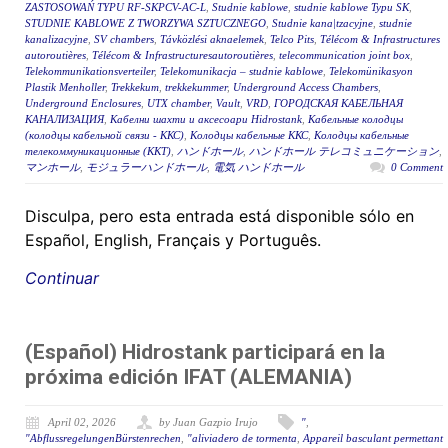
ZASTOSOWAŃ TYPU RF-SKPCV-AC-L
,
Studnie kablowe
,
studnie kablowe Typu SK
,
STUDNIE KABLOWE Z TWORZYWA SZTUCZNEGO
,
Studnie kana|tzacyjne
,
studnie
kanalizacyjne
,
SV chambers
,
Távközlési aknaelemek
,
Telco Pits
,
Télécom & Infrastructures
autoroutières
,
Télécom & Infrastructuresautoroutières
,
telecommunication joint box
,
Telekommunikationsverteiler
,
Telekomunikacja – studnie kablowe
,
Telekomünikasyon
Plastik Menholler
,
Trekkekum
,
trekkekummer
,
Underground Access Chambers
,
Underground Enclosures
,
UTX chamber
,
Vault
,
VRD
,
ГОРОДСКАЯ КАБЕЛЬНАЯ
КАНАЛИЗАЦИЯ
,
Кабелни шахти и аксесоари Hidrostank
,
Кабельные колодцы
(колодцы кабельной связи - ККС)
,
Колодцы кабельные ККС
,
Колодцы кабельные
телекоммуникационные (ККТ)
,
ハンドホール
,
ハンドホール テレコミュニケーション
,
マンホール
,
モジュラーハンドホール
,
電気 ハンドホール
0 Comment
Disculpa, pero esta entrada está disponible sólo en
Español, English, Français y Português.
Continuar
(Español) Hidrostank participará en la
próxima edición IFAT (ALEMANIA)
April 02, 2026
by Juan Gazpio Irujo
"
,
"AbflussregelungenBürstenrechen
,
"aliviadero de tormenta
,
Appareil basculant permettant