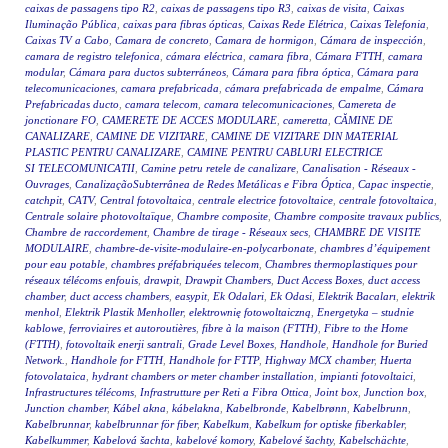
caixas de passagens tipo R2
,
caixas de passagens tipo R3
,
caixas de visita
,
Caixas
Iluminação Pública
,
caixas para fibras ópticas
,
Caixas Rede Elétrica
,
Caixas Telefonia
,
Caixas TV a Cabo
,
Camara de concreto
,
Camara de hormigon
,
Cámara de inspección
,
camara de registro telefonica
,
cámara eléctrica
,
camara fibra
,
Cámara FTTH
,
camara
modular
,
Cámara para ductos subterráneos
,
Cámara para fibra óptica
,
Cámara para
telecomunicaciones
,
camara prefabricada
,
cámara prefabricada de empalme
,
Cámara
Prefabricadas ducto
,
camara telecom
,
camara telecomunicaciones
,
Camereta de
jonctionare FO
,
CAMERETE DE ACCES MODULARE
,
cameretta
,
CĂMINE DE
CANALIZARE
,
CAMINE DE VIZITARE
,
CAMINE DE VIZITARE DIN MATERIAL
PLASTIC PENTRU CANALIZARE
,
CAMINE PENTRU CABLURI ELECTRICE
SI TELECOMUNICATII
,
Camine petru retele de canalizare
,
Canalisation - Réseaux -
Ouvrages
,
CanalizaçãoSubterrânea de Redes Metálicas e Fibra Óptica
,
Capac inspectie
,
catchpit
,
CATV
,
Central fotovoltaica
,
centrale electrice fotovoltaice
,
centrale fotovoltaica
,
Centrale solaire photovoltaïque
,
Chambre composite
,
Chambre composite travaux publics
,
Chambre de raccordement
,
Chambre de tirage - Réseaux secs
,
CHAMBRE DE VISITE
MODULAIRE
,
chambre-de-visite-modulaire-en-polycarbonate
,
chambres d’équipement
pour eau potable
,
chambres préfabriquées telecom
,
Chambres thermoplastiques pour
réseaux télécoms enfouis
,
drawpit
,
Drawpit Chambers
,
Duct Access Boxes
,
duct access
chamber
,
duct access chambers
,
easypit
,
Ek Odalari
,
Ek Odasi
,
Elektrik Bacaları
,
elektrik
menhol
,
Elektrik Plastik Menholler
,
elektrownię fotowoltaiczną
,
Energetyka – studnie
kablowe
,
ferroviaires et autoroutières
,
fibre à la maison (FTTH)
,
Fibre to the Home
(FTTH)
,
fotovoltaik enerji santrali
,
Grade Level Boxes
,
Handhole
,
Handhole for Buried
Network.
,
Handhole for FTTH
,
Handhole for FTTP
,
Highway MCX chamber
,
Huerta
fotovolataica
,
hydrant chambers or meter chamber installation
,
impianti fotovoltaici
,
Infrastructures télécoms
,
Infrastrutture per Reti a Fibra Ottica
,
Joint box
,
Junction box
,
Junction chamber
,
Kábel akna
,
kábelakna
,
Kabelbronde
,
Kabelbrønn
,
Kabelbrunn
,
Kabelbrunnar
,
kabelbrunnar för fiber
,
Kabelkum
,
Kabelkum for optiske fiberkabler
,
Kabelkummer
,
Kabelová šachta
,
kabelové komory
,
Kabelové šachty
,
Kabelschächte
,