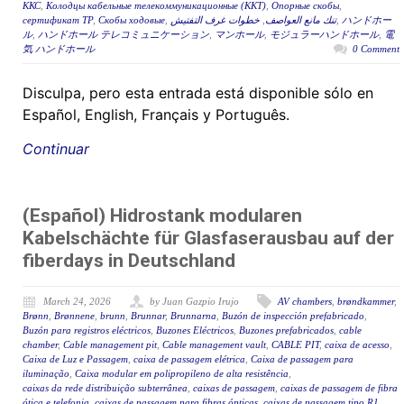
ККС
,
Колодцы кабельные телекоммуникационные (ККТ)
,
Опорные скобы
,
сертификат ТР
,
Скобы ходовые
,
خطوات غرف التفتيش
,
تنك مانع العواصف
,
ハンドホー
ル
,
ハンドホール テレコミュニケーション
,
マンホール
,
モジュラーハンドホール
,
電
気 ハンドホール
0 Comment
Disculpa, pero esta entrada está disponible sólo en
Español, English, Français y Português.
Continuar
(Español) Hidrostank modularen
Kabelschächte für Glasfaserausbau auf der
fiberdays in Deutschland
March 24, 2026
by Juan Gazpio Irujo
AV chambers
,
brøndkammer
,
Brønn
,
Brønnene
,
brunn
,
Brunnar
,
Brunnarna
,
Buzón de inspección prefabricado
,
Buzón para registros eléctricos
,
Buzones Eléctricos
,
Buzones prefabricados
,
cable
chamber
,
Cable management pit
,
Cable management vault
,
CABLE PIT
,
caixa de acesso
,
Caixa de Luz e Passagem
,
caixa de passagem elétrica
,
Caixa de passagem para
iluminação
,
Caixa modular em polipropileno de alta resistência
,
caixas da rede distribuição subterrânea
,
caixas de passagem
,
caixas de passagem de fibra
ótica e telefonia
,
caixas de passagem para fibras ópticas
,
caixas de passagem tipo R1
,