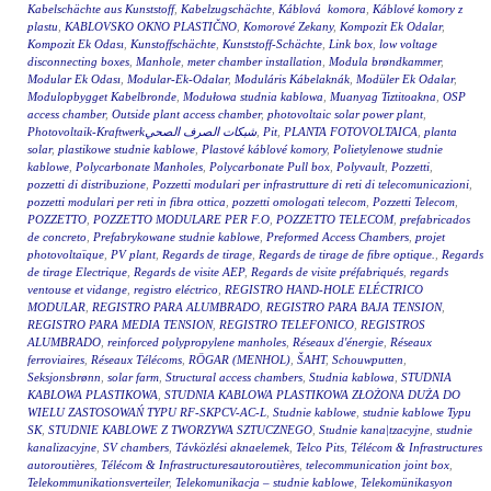
Kabelschächte aus Kunststoff
,
Kabelzugschächte
,
Káblová komora
,
Káblové komory z
plastu
,
KABLOVSKO OKNO PLASTIČNO
,
Komorové Zekany
,
Kompozit Ek Odalar
,
Kompozit Ek Odası
,
Kunstoffschächte
,
Kunststoff-Schächte
,
Link box
,
low voltage
disconnecting boxes
,
Manhole
,
meter chamber installation
,
Modula brøndkammer
,
Modular Ek Odası
,
Modular-Ek-Odalar
,
Moduláris Kábelaknák
,
Modüler Ek Odalar
,
Modulopbygget Kabelbronde
,
Modułowa studnia kablowa
,
Muanyag Tiztitoakna
,
OSP
access chamber
,
Outside plant access chamber
,
photovoltaic solar power plant
,
Photovoltaik-Kraftwerkشبكات الصرف الصحي
,
Pit
,
PLANTA FOTOVOLTAICA
,
planta
solar
,
plastikowe studnie kablowe
,
Plastové káblové komory
,
Polietylenowe studnie
kablowe
,
Polycarbonate Manholes
,
Polycarbonate Pull box
,
Polyvault
,
Pozzetti
,
pozzetti di distribuzione
,
Pozzetti modulari per infrastrutture di reti di telecomunicazioni
,
pozzetti modulari per reti in fibra ottica
,
pozzetti omologati telecom
,
Pozzetti Telecom
,
POZZETTO
,
POZZETTO MODULARE PER F.O
,
POZZETTO TELECOM
,
prefabricados
de concreto
,
Prefabrykowane studnie kablowe
,
Preformed Access Chambers
,
projet
photovoltaïque
,
PV plant
,
Regards de tirage
,
Regards de tirage de fibre optique.
,
Regards
de tirage Electrique
,
Regards de visite AEP
,
Regards de visite préfabriqués
,
regards
ventouse et vidange
,
registro eléctrico
,
REGISTRO HAND-HOLE ELÉCTRICO
MODULAR
,
REGISTRO PARA ALUMBRADO
,
REGISTRO PARA BAJA TENSION
,
REGISTRO PARA MEDIA TENSION
,
REGISTRO TELEFONICO
,
REGISTROS
ALUMBRADO
,
reinforced polypropylene manholes
,
Réseaux d'énergie
,
Réseaux
ferroviaires
,
Réseaux Télécoms
,
RÖGAR (MENHOL)
,
ŠAHT
,
Schouwputten
,
Seksjonsbrønn
,
solar farm
,
Structural access chambers
,
Studnia kablowa
,
STUDNIA
KABLOWA PLASTIKOWA
,
STUDNIA KABLOWA PLASTIKOWA ZŁOŻONA DUŻA DO
WIELU ZASTOSOWAŃ TYPU RF-SKPCV-AC-L
,
Studnie kablowe
,
studnie kablowe Typu
SK
,
STUDNIE KABLOWE Z TWORZYWA SZTUCZNEGO
,
Studnie kana|tzacyjne
,
studnie
kanalizacyjne
,
SV chambers
,
Távközlési aknaelemek
,
Telco Pits
,
Télécom & Infrastructures
autoroutières
,
Télécom & Infrastructuresautoroutières
,
telecommunication joint box
,
Telekommunikationsverteiler
,
Telekomunikacja – studnie kablowe
,
Telekomünikasyon