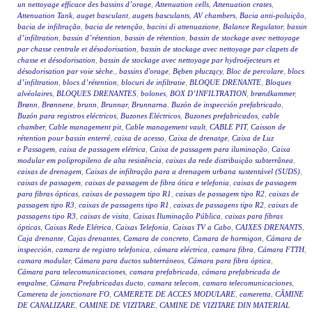
un nettoyage efficace des bassins d’orage
,
Attenuation cells
,
Attenuation crates
,
Attenuation Tank
,
auget basculant
,
augets basculants
,
AV chambers
,
Bacia anti-poluição
,
bacia de infiltração
,
bacia de retenção
,
bacini di attenuazione
,
Balance Regulator
,
bassin
d’infiltration
,
bassin d’rétention
,
bassin de rétention
,
bassin de stockage avec nettoyage
par chasse centrale et désodorisation
,
bassin de stockage avec nettoyage par clapets de
chasse et désodorisation
,
bassin de stockage avec nettoyage par hydroéjecteurs et
désodorisation par voie sèche.
,
bassins d'orage
,
Bęben płuczący
,
Bloc de percolare
,
blocs
d’infiltration
,
blocs d’rétention
,
blocuri de infiltratie
,
BLOQUE DRENANTE
,
Bloques
alvéolaires
,
BLOQUES DRENANTES
,
bolones
,
BOX D’INFILTRATION
,
brøndkammer
,
Brønn
,
Brønnene
,
brunn
,
Brunnar
,
Brunnarna
,
Buzón de inspección prefabricado
,
Buzón para registros eléctricos
,
Buzones Eléctricos
,
Buzones prefabricados
,
cable
chamber
,
Cable management pit
,
Cable management vault
,
CABLE PIT
,
Caisson de
rétention pour bassin enterré
,
caixa de acesso
,
Caixa de drenatge
,
Caixa de Luz
e Passagem
,
caixa de passagem elétrica
,
Caixa de passagem para iluminação
,
Caixa
modular em polipropileno de alta resistência
,
caixas da rede distribuição subterrânea
,
caixas de drenagem
,
Caixas de infiltração para a drenagem urbana sustentável (SUDS)
,
caixas de passagem
,
caixas de passagem de fibra ótica e telefonia
,
caixas de passagem
para fibras ópticas
,
caixas de passagem tipo R1
,
caixas de passagem tipo R2
,
caixas de
passagem tipo R3
,
caixas de passagens tipo R1
,
caixas de passagens tipo R2
,
caixas de
passagens tipo R3
,
caixas de visita
,
Caixas Iluminação Pública
,
caixas para fibras
ópticas
,
Caixas Rede Elétrica
,
Caixas Telefonia
,
Caixas TV a Cabo
,
CAIXES DRENANTS
,
Caja drenante
,
Cajas drenantes
,
Camara de concreto
,
Camara de hormigon
,
Cámara de
inspección
,
camara de registro telefonica
,
cámara eléctrica
,
camara fibra
,
Cámara FTTH
,
camara modular
,
Cámara para ductos subterráneos
,
Cámara para fibra óptica
,
Cámara para telecomunicaciones
,
camara prefabricada
,
cámara prefabricada de
empalme
,
Cámara Prefabricadas ducto
,
camara telecom
,
camara telecomunicaciones
,
Camereta de jonctionare FO
,
CAMERETE DE ACCES MODULARE
,
cameretta
,
CĂMINE
DE CANALIZARE
,
CAMINE DE VIZITARE
,
CAMINE DE VIZITARE DIN MATERIAL