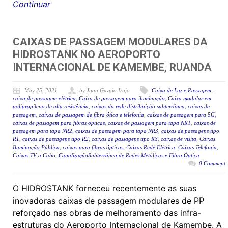
Continuar
CAIXAS DE PASSAGEM MODULARES DA
HIDROSTANK NO AEROPORTO
INTERNACIONAL DE KAMEMBE, RUANDA
May 25, 2021
by Juan Gazpio Irujo
Caixa de Luz e Passagem
,
caixa de passagem elétrica
,
Caixa de passagem para iluminação
,
Caixa modular em
polipropileno de alta resistência
,
caixas da rede distribuição subterrânea
,
caixas de
passagem
,
caixas de passagem de fibra ótica e telefonia
,
caixas de passagem para 5G
,
caixas de passagem para fibras ópticas
,
caixas de passagem para tapa NR1
,
caixas de
passagem para tapa NR2
,
caixas de passagem para tapa NR3
,
caixas de passagens tipo
R1
,
caixas de passagens tipo R2
,
caixas de passagens tipo R3
,
caixas de visita
,
Caixas
Iluminação Pública
,
caixas para fibras ópticas
,
Caixas Rede Elétrica
,
Caixas Telefonia
,
Caixas TV a Cabo
,
CanalizaçãoSubterrânea de Redes Metálicas e Fibra Óptica
0 Comment
O HIDROSTANK forneceu recentemente as suas
inovadoras caixas de passagem modulares de PP
reforçado nas obras de melhoramento das infra-
estruturas do Aeroporto Internacional de Kamembe. A