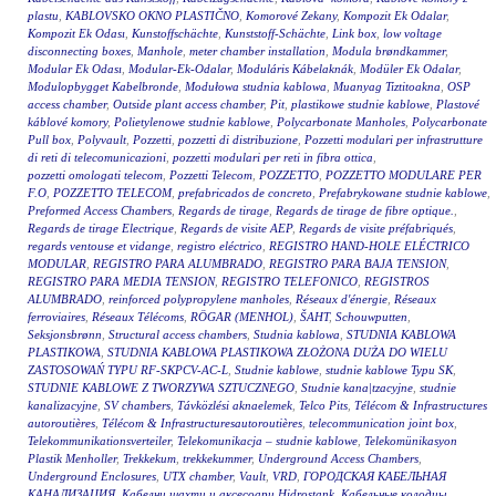
plastu
,
KABLOVSKO OKNO PLASTIČNO
,
Komorové Zekany
,
Kompozit Ek Odalar
,
Kompozit Ek Odası
,
Kunstoffschächte
,
Kunststoff-Schächte
,
Link box
,
low voltage
disconnecting boxes
,
Manhole
,
meter chamber installation
,
Modula brøndkammer
,
Modular Ek Odası
,
Modular-Ek-Odalar
,
Moduláris Kábelaknák
,
Modüler Ek Odalar
,
Modulopbygget Kabelbronde
,
Modułowa studnia kablowa
,
Muanyag Tiztitoakna
,
OSP
access chamber
,
Outside plant access chamber
,
Pit
,
plastikowe studnie kablowe
,
Plastové
káblové komory
,
Polietylenowe studnie kablowe
,
Polycarbonate Manholes
,
Polycarbonate
Pull box
,
Polyvault
,
Pozzetti
,
pozzetti di distribuzione
,
Pozzetti modulari per infrastrutture
di reti di telecomunicazioni
,
pozzetti modulari per reti in fibra ottica
,
pozzetti omologati telecom
,
Pozzetti Telecom
,
POZZETTO
,
POZZETTO MODULARE PER
F.O
,
POZZETTO TELECOM
,
prefabricados de concreto
,
Prefabrykowane studnie kablowe
,
Preformed Access Chambers
,
Regards de tirage
,
Regards de tirage de fibre optique.
,
Regards de tirage Electrique
,
Regards de visite AEP
,
Regards de visite préfabriqués
,
regards ventouse et vidange
,
registro eléctrico
,
REGISTRO HAND-HOLE ELÉCTRICO
MODULAR
,
REGISTRO PARA ALUMBRADO
,
REGISTRO PARA BAJA TENSION
,
REGISTRO PARA MEDIA TENSION
,
REGISTRO TELEFONICO
,
REGISTROS
ALUMBRADO
,
reinforced polypropylene manholes
,
Réseaux d'énergie
,
Réseaux
ferroviaires
,
Réseaux Télécoms
,
RÖGAR (MENHOL)
,
ŠAHT
,
Schouwputten
,
Seksjonsbrønn
,
Structural access chambers
,
Studnia kablowa
,
STUDNIA KABLOWA
PLASTIKOWA
,
STUDNIA KABLOWA PLASTIKOWA ZŁOŻONA DUŻA DO WIELU
ZASTOSOWAŃ TYPU RF-SKPCV-AC-L
,
Studnie kablowe
,
studnie kablowe Typu SK
,
STUDNIE KABLOWE Z TWORZYWA SZTUCZNEGO
,
Studnie kana|tzacyjne
,
studnie
kanalizacyjne
,
SV chambers
,
Távközlési aknaelemek
,
Telco Pits
,
Télécom & Infrastructures
autoroutières
,
Télécom & Infrastructuresautoroutières
,
telecommunication joint box
,
Telekommunikationsverteiler
,
Telekomunikacja – studnie kablowe
,
Telekomünikasyon
Plastik Menholler
,
Trekkekum
,
trekkekummer
,
Underground Access Chambers
,
Underground Enclosures
,
UTX chamber
,
Vault
,
VRD
,
ГОРОДСКАЯ КАБЕЛЬНАЯ
КАНАЛИЗАЦИЯ
,
Кабелни шахти и аксесоари Hidrostank
,
Кабельные колодцы