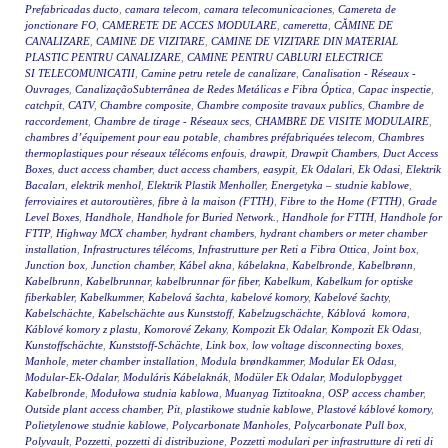
Prefabricadas ducto
,
camara telecom
,
camara telecomunicaciones
,
Camereta de
jonctionare FO
,
CAMERETE DE ACCES MODULARE
,
cameretta
,
CĂMINE DE
CANALIZARE
,
CAMINE DE VIZITARE
,
CAMINE DE VIZITARE DIN MATERIAL
PLASTIC PENTRU CANALIZARE
,
CAMINE PENTRU CABLURI ELECTRICE
SI TELECOMUNICATII
,
Camine petru retele de canalizare
,
Canalisation - Réseaux -
Ouvrages
,
CanalizaçãoSubterrânea de Redes Metálicas e Fibra Óptica
,
Capac inspectie
,
catchpit
,
CATV
,
Chambre composite
,
Chambre composite travaux publics
,
Chambre de
raccordement
,
Chambre de tirage - Réseaux secs
,
CHAMBRE DE VISITE MODULAIRE
,
chambres d’équipement pour eau potable
,
chambres préfabriquées telecom
,
Chambres
thermoplastiques pour réseaux télécoms enfouis
,
drawpit
,
Drawpit Chambers
,
Duct Access
Boxes
,
duct access chamber
,
duct access chambers
,
easypit
,
Ek Odalari
,
Ek Odasi
,
Elektrik
Bacaları
,
elektrik menhol
,
Elektrik Plastik Menholler
,
Energetyka – studnie kablowe
,
ferroviaires et autoroutières
,
fibre à la maison (FTTH)
,
Fibre to the Home (FTTH)
,
Grade
Level Boxes
,
Handhole
,
Handhole for Buried Network.
,
Handhole for FTTH
,
Handhole for
FTTP
,
Highway MCX chamber
,
hydrant chambers
,
hydrant chambers or meter chamber
installation
,
Infrastructures télécoms
,
Infrastrutture per Reti a Fibra Ottica
,
Joint box
,
Junction box
,
Junction chamber
,
Kábel akna
,
kábelakna
,
Kabelbronde
,
Kabelbrønn
,
Kabelbrunn
,
Kabelbrunnar
,
kabelbrunnar för fiber
,
Kabelkum
,
Kabelkum for optiske
fiberkabler
,
Kabelkummer
,
Kabelová šachta
,
kabelové komory
,
Kabelové šachty
,
Kabelschächte
,
Kabelschächte aus Kunststoff
,
Kabelzugschächte
,
Káblová komora
,
Káblové komory z plastu
,
Komorové Zekany
,
Kompozit Ek Odalar
,
Kompozit Ek Odası
,
Kunstoffschächte
,
Kunststoff-Schächte
,
Link box
,
low voltage disconnecting boxes
,
Manhole
,
meter chamber installation
,
Modula brøndkammer
,
Modular Ek Odası
,
Modular-Ek-Odalar
,
Moduláris Kábelaknák
,
Modüler Ek Odalar
,
Modulopbygget
Kabelbronde
,
Modułowa studnia kablowa
,
Muanyag Tiztitoakna
,
OSP access chamber
,
Outside plant access chamber
,
Pit
,
plastikowe studnie kablowe
,
Plastové káblové komory
,
Polietylenowe studnie kablowe
,
Polycarbonate Manholes
,
Polycarbonate Pull box
,
Polyvault
,
Pozzetti
,
pozzetti di distribuzione
,
Pozzetti modulari per infrastrutture di reti di