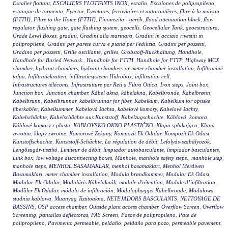
Escalier flottant
,
ESCALIERS FLOTTANTS INOX
,
escalin
,
Escalones de polipropileno
,
estanque de tormenta
,
Eyector
,
Eyectores
,
ferroviaires et autoroutières
,
fibre à la maison
(FTTH)
,
Fibre to the Home (FTTH)
,
Finomszita - geréb
,
flood attenuation block
,
flow
regulator
,
flushing gate
,
gate flushing system
,
geocells
,
Geocellular Tank
,
geoestructura
,
Grade Level Boxes
,
gradini
,
Gradini alla marinara
,
Gradini in acciaio rivestiti in
polipropilene
,
Gradini per parete curva e piana per l'edilizia
,
Gradini per pozzetti
,
Gradino per pozzetti
,
Grille oscillante
,
grilles
,
Grobstoff-Rückhaltung
,
Handhole
,
Handhole for Buried Network.
,
Handhole for FTTH
,
Handhole for FTTP
,
Highway MCX
chamber
,
hydrant chambers
,
hydrant chambers or meter chamber installation
,
Infiltracinė
talpa
,
Infiltratiekratten
,
infiltratiesysteem Hidrobox
,
infiltration cell
,
Infrastructures télécoms
,
Infrastrutture per Reti a Fibra Ottica
,
Iron steps
,
Joint box
,
Junction box
,
Junction chamber
,
Kábel akna
,
kábelakna
,
Kabelbronde
,
Kabelbrønn
,
Kabelbrunn
,
Kabelbrunnar
,
kabelbrunnar för fiber
,
Kabelkum
,
Kabelkum for optiske
fiberkabler
,
Kabelkummer
,
Kabelová šachta
,
kabelové komory
,
Kabelové šachty
,
Kabelschächte
,
Kabelschächte aus Kunststoff
,
Kabelzugschächte
,
Káblová komora
,
Káblové komory z plastu
,
KABLOVSKO OKNO PLASTIČNO
,
Klapa spłukująca
,
Klapa
zwrotna
,
klapy zwrotne
,
Komorové Zekany
,
Kompozit Ek Odalar
,
Kompozit Ek Odası
,
Kunstoffschächte
,
Kunststoff-Schächte
,
La régulation de débit
,
Lefolyás-szabályozók
,
Lengősugár-tisztító
,
Limiteur de débit
,
limpiador autobasculante
,
limpiador basculantes
,
Link box
,
low voltage disconnecting boxes
,
Manhole
,
manhole safety steps.
,
manhole step
,
manhole steps
,
MENHOL BASAMAKLAR
,
menhol basamakları
,
Menhol Merdiven
Basamakları
,
meter chamber installation
,
Modula brøndkammer
,
Modular Ek Odası
,
Modular-Ek-Odalar
,
Moduláris Kábelaknák
,
module d'rétention
,
Module d’infiltration
,
Modüler Ek Odalar
,
módulo de infiltración
,
Modulopbygget Kabelbronde
,
Modułowa
studnia kablowa
,
Muanyag Tiztitoakna
,
NETEJADORS BASCULANTS
,
NETTOYAGE DE
BASSINS
,
OSP access chamber
,
Outside plant access chamber
,
Overflow Screen
,
Overflow
Screening
,
pantallas deflectoras
,
PAS Screen
,
Pasos de polipropileno
,
Pate de
polipropileno
,
Pavimento permeable
,
peldaño
,
peldaño para pozo
,
permeable pavement
,