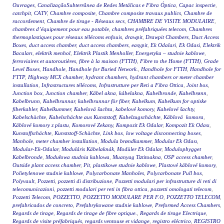
Ouvrages
,
CanalizaçãoSubterrânea de Redes Metálicas e Fibra Óptica
,
Capac inspectie
,
catchpit
,
CATV
,
Chambre composite
,
Chambre composite travaux publics
,
Chambre de
raccordement
,
Chambre de tirage - Réseaux secs
,
CHAMBRE DE VISITE MODULAIRE
,
chambres d’équipement pour eau potable
,
chambres préfabriquées telecom
,
Chambres
thermoplastiques pour réseaux télécoms enfouis
,
drawpit
,
Drawpit Chambers
,
Duct Access
Boxes
,
duct access chamber
,
duct access chambers
,
easypit
,
Ek Odalari
,
Ek Odasi
,
Elektrik
Bacaları
,
elektrik menhol
,
Elektrik Plastik Menholler
,
Energetyka – studnie kablowe
,
ferroviaires et autoroutières
,
fibre à la maison (FTTH)
,
Fibre to the Home (FTTH)
,
Grade
Level Boxes
,
Handhole
,
Handhole for Buried Network.
,
Handhole for FTTH
,
Handhole for
FTTP
,
Highway MCX chamber
,
hydrant chambers
,
hydrant chambers or meter chamber
installation
,
Infrastructures télécoms
,
Infrastrutture per Reti a Fibra Ottica
,
Joint box
,
Junction box
,
Junction chamber
,
Kábel akna
,
kábelakna
,
Kabelbronde
,
Kabelbrønn
,
Kabelbrunn
,
Kabelbrunnar
,
kabelbrunnar för fiber
,
Kabelkum
,
Kabelkum for optiske
fiberkabler
,
Kabelkummer
,
Kabelová šachta
,
kabelové komory
,
Kabelové šachty
,
Kabelschächte
,
Kabelschächte aus Kunststoff
,
Kabelzugschächte
,
Káblová komora
,
Káblové komory z plastu
,
Komorové Zekany
,
Kompozit Ek Odalar
,
Kompozit Ek Odası
,
Kunstoffschächte
,
Kunststoff-Schächte
,
Link box
,
low voltage disconnecting boxes
,
Manhole
,
meter chamber installation
,
Modula brøndkammer
,
Modular Ek Odası
,
Modular-Ek-Odalar
,
Moduláris Kábelaknák
,
Modüler Ek Odalar
,
Modulopbygget
Kabelbronde
,
Modułowa studnia kablowa
,
Muanyag Tiztitoakna
,
OSP access chamber
,
Outside plant access chamber
,
Pit
,
plastikowe studnie kablowe
,
Plastové káblové komory
,
Polietylenowe studnie kablowe
,
Polycarbonate Manholes
,
Polycarbonate Pull box
,
Polyvault
,
Pozzetti
,
pozzetti di distribuzione
,
Pozzetti modulari per infrastrutture di reti di
telecomunicazioni
,
pozzetti modulari per reti in fibra ottica
,
pozzetti omologati telecom
,
Pozzetti Telecom
,
POZZETTO
,
POZZETTO MODULARE PER F.O
,
POZZETTO TELECOM
,
prefabricados de concreto
,
Prefabrykowane studnie kablowe
,
Preformed Access Chambers
,
Regards de tirage
,
Regards de tirage de fibre optique.
,
Regards de tirage Electrique
,
Regards de visite préfabriqués
,
regards ventouse et vidange
,
registro eléctrico
,
REGISTRO