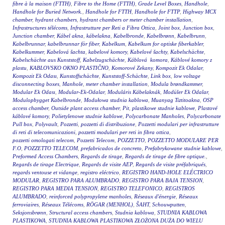
fibre à la maison (FTTH)
,
Fibre to the Home (FTTH)
,
Grade Level Boxes
,
Handhole
,
Handhole for Buried Network.
,
Handhole for FTTH
,
Handhole for FTTP
,
Highway MCX
chamber
,
hydrant chambers
,
hydrant chambers or meter chamber installation
,
Infrastructures télécoms
,
Infrastrutture per Reti a Fibra Ottica
,
Joint box
,
Junction box
,
Junction chamber
,
Kábel akna
,
kábelakna
,
Kabelbronde
,
Kabelbrønn
,
Kabelbrunn
,
Kabelbrunnar
,
kabelbrunnar för fiber
,
Kabelkum
,
Kabelkum for optiske fiberkabler
,
Kabelkummer
,
Kabelová šachta
,
kabelové komory
,
Kabelové šachty
,
Kabelschächte
,
Kabelschächte aus Kunststoff
,
Kabelzugschächte
,
Káblová komora
,
Káblové komory z
plastu
,
KABLOVSKO OKNO PLASTIČNO
,
Komorové Zekany
,
Kompozit Ek Odalar
,
Kompozit Ek Odası
,
Kunstoffschächte
,
Kunststoff-Schächte
,
Link box
,
low voltage
disconnecting boxes
,
Manhole
,
meter chamber installation
,
Modula brøndkammer
,
Modular Ek Odası
,
Modular-Ek-Odalar
,
Moduláris Kábelaknák
,
Modüler Ek Odalar
,
Modulopbygget Kabelbronde
,
Modułowa studnia kablowa
,
Muanyag Tiztitoakna
,
OSP
access chamber
,
Outside plant access chamber
,
Pit
,
plastikowe studnie kablowe
,
Plastové
káblové komory
,
Polietylenowe studnie kablowe
,
Polycarbonate Manholes
,
Polycarbonate
Pull box
,
Polyvault
,
Pozzetti
,
pozzetti di distribuzione
,
Pozzetti modulari per infrastrutture
di reti di telecomunicazioni
,
pozzetti modulari per reti in fibra ottica
,
pozzetti omologati telecom
,
Pozzetti Telecom
,
POZZETTO
,
POZZETTO MODULARE PER
F.O
,
POZZETTO TELECOM
,
prefabricados de concreto
,
Prefabrykowane studnie kablowe
,
Preformed Access Chambers
,
Regards de tirage
,
Regards de tirage de fibre optique.
,
Regards de tirage Electrique
,
Regards de visite AEP
,
Regards de visite préfabriqués
,
regards ventouse et vidange
,
registro eléctrico
,
REGISTRO HAND-HOLE ELÉCTRICO
MODULAR
,
REGISTRO PARA ALUMBRADO
,
REGISTRO PARA BAJA TENSION
,
REGISTRO PARA MEDIA TENSION
,
REGISTRO TELEFONICO
,
REGISTROS
ALUMBRADO
,
reinforced polypropylene manholes
,
Réseaux d'énergie
,
Réseaux
ferroviaires
,
Réseaux Télécoms
,
RÖGAR (MENHOL)
,
ŠAHT
,
Schouwputten
,
Seksjonsbrønn
,
Structural access chambers
,
Studnia kablowa
,
STUDNIA KABLOWA
PLASTIKOWA
,
STUDNIA KABLOWA PLASTIKOWA ZŁOŻONA DUŻA DO WIELU