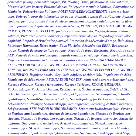
permeable paving
,
permeable surface
,
Pit
,
Pivoting Drum
,
plastikowe studnie kablowe
,
Plastové káblové komory
,
Plovoucí klapka
,
Polietylenowe studnie kablowe
,
Polycarbonate
Manholes
,
Polycarbonate Pull box
,
POLYPROPYLEEN KLIMTREDEN
,
polypropylene
steps
,
Polyvault
,
pozo-de-infiltracion-de-aguas
,
Pozzetti
,
pozzetti di distribuzione
,
Pozzetti
modulari per infrastrutture di reti di telecomunicazioni
,
pozzetti modulari per reti in fibra
ottica
,
pozzetti omologati telecom
,
Pozzetti Telecom
,
POZZETTO
,
POZZETTO MODULARE
PER F.O
,
POZZETTO TELECOM
,
prefabricados de concreto
,
Prefabrykowane studnie
kablowe
,
Preformed Access Chambers
,
Přepadová čistící klapka
,
Přepadový čistící válec
naplněný
,
Přepadový čistící válec plovoucí
,
Protection des déversoirs d'orage
,
Rain block
,
Rainwater Harvesting
,
Récupération Eaux Pluviales
,
Récupération EEPP
,
Regards de
tirage
,
Regards de tirage de fibre optique.
,
Regards de tirage Electrique
,
Regards de visite
AEP
,
Regards de visite préfabriqués
,
regards ventouse et vidange
,
Regen-überlaufbecken
,
Regenbeckenausrüstungen Spülsysteme
,
registro eléctrico
,
REGISTRO HAND-HOLE
ELÉCTRICO MODULAR
,
REGISTRO PARA ALUMBRADO
,
REGISTRO PARA BAJA
TENSION
,
REGISTRO PARA MEDIA TENSION
,
REGISTRO TELEFONICO
,
REGISTROS
ALUMBRADO
,
Regulace odtoku
,
Regulacja odpływu ze zbiorników
,
Régulateur de débit
,
Régulateur de débit vortex
,
REGULATEUR VORTEX
,
reinforced polypropylene manholes
,
Réseaux d'énergie
,
Réseaux ferroviaires
,
Réseaux Télécoms
,
RÖGAR (MENHOL)
,
Rückstauklappe
,
Rückstausicherung
,
Rückstauventil
,
Šachtová stupadla
,
ŠAHT
,
SAUL
,
Schachtabdeckungen;Šachtové kanalizační poklopy;Tampons
,
Schouwputten
,
Schwall-
Spül-Klappe
,
Schwall-Spül-Trommel befüllt
,
Schwallspülung für Becken und Kanäle
,
Schwenk-Strahl-Reiniger
,
Schwimmklappe
,
Schwingrechen
,
Screening & Water Treatment
,
Seksjonsbrønn
,
SEPARADOR HIDRODINÁMICO
,
Séparateur hydrodynamique
,
sistemas
de limpieza autobasculantes
,
sistemas de limpieza basculantes
,
Sistemas de limpieza por
clapetas
,
Sistemas de limpieza por compuertas
,
Sistemas de limpieza por vacío
,
sisteme de
infiltratie
,
Sita gęste
,
sito wychyłowe
,
skrzynek rozsączających
,
Skrzynki retencyjno
- rozsączające
,
Skrzynki rozsączające
,
Soakaway attenuation units
,
Soakaway Modules
,
sokaway bobex
,
Spłukiwanie wychyłowe –ruchome
,
Spülkippen
,
Stauklappe
,
Steel Step
,