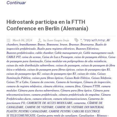
Continuar
Hidrostank participa en la FTTH
Conference en Berlín (Alemania)
March 06, 2024
by Juan Gazpio Irujo
"
,
"שוחות לתאי בקרה
,
AV
chambers
,
brøndkammer
,
Brønn
,
Brønnene
,
brunn
,
Brunnar
,
Brunnarna
,
Buzón de
inspección prefabricado
,
Buzón para registros eléctricos
,
Buzones Eléctricos
,
Buzones prefabricados
,
cable chamber
,
Cable management pit
,
Cable management vault
,
CABLE PIT
,
caixa de acesso
,
Caixa de Luz e Passagem
,
caixa de passagem elétrica
,
Caixa
de passagem para iluminação
,
Caixa modular em polipropileno de alta resistência
,
caixas da rede distribuição subterrânea
,
caixas de passagem
,
caixas de passagem de fibra
ótica e telefonia
,
caixas de passagem para fibras ópticas
,
caixas de passagens tipo R1
,
caixas de passagens tipo R2
,
caixas de passagens tipo R3
,
caixas de visita
,
Caixas
Iluminação Pública
,
caixas para fibras ópticas
,
Caixas Rede Elétrica
,
Caixas Telefonia
,
Caixas TV a Cabo
,
Camara de concreto
,
Camara de hormigon
,
Cámara de inspección
,
camara de registro telefonica
,
cámara eléctrica
,
camara fibra
,
Cámara FTTH
,
camara
modular
,
Cámara para ductos subterráneos
,
Cámara para fibra óptica
,
Cámara para
telecomunicaciones
,
camara prefabricada
,
cámara prefabricada de empalme
,
Cámara
Prefabricadas ducto
,
camara telecom
,
camara telecomunicaciones
,
Camereta de
jonctionare FO
,
CAMERETE DE ACCES MODULARE
,
cameretta
,
CĂMINE DE
CANALIZARE
,
CAMINE DE VIZITARE
,
CAMINE DE VIZITARE DIN MATERIAL
PLASTIC PENTRU CANALIZARE
,
CAMINE PENTRU CABLURI ELECTRICE
SI TELECOMUNICATII
,
Camine petru retele de canalizare
,
Canalisation - Réseaux -