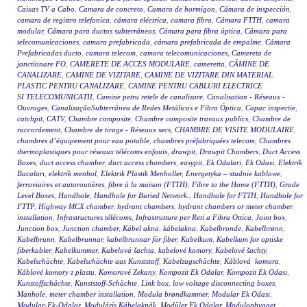
Caixas TV a Cabo
,
Camara de concreto
,
Camara de hormigon
,
Cámara de inspección
,
camara de registro telefonica
,
cámara eléctrica
,
camara fibra
,
Cámara FTTH
,
camara
modular
,
Cámara para ductos subterráneos
,
Cámara para fibra óptica
,
Cámara para
telecomunicaciones
,
camara prefabricada
,
cámara prefabricada de empalme
,
Cámara
Prefabricadas ducto
,
camara telecom
,
camara telecomunicaciones
,
Camereta de
jonctionare FO
,
CAMERETE DE ACCES MODULARE
,
cameretta
,
CĂMINE DE
CANALIZARE
,
CAMINE DE VIZITARE
,
CAMINE DE VIZITARE DIN MATERIAL
PLASTIC PENTRU CANALIZARE
,
CAMINE PENTRU CABLURI ELECTRICE
SI TELECOMUNICATII
,
Camine petru retele de canalizare
,
Canalisation - Réseaux -
Ouvrages
,
CanalizaçãoSubterrânea de Redes Metálicas e Fibra Óptica
,
Capac inspectie
,
catchpit
,
CATV
,
Chambre composite
,
Chambre composite travaux publics
,
Chambre de
raccordement
,
Chambre de tirage - Réseaux secs
,
CHAMBRE DE VISITE MODULAIRE
,
chambres d’équipement pour eau potable
,
chambres préfabriquées telecom
,
Chambres
thermoplastiques pour réseaux télécoms enfouis
,
drawpit
,
Drawpit Chambers
,
Duct Access
Boxes
,
duct access chamber
,
duct access chambers
,
easypit
,
Ek Odalari
,
Ek Odasi
,
Elektrik
Bacaları
,
elektrik menhol
,
Elektrik Plastik Menholler
,
Energetyka – studnie kablowe
,
ferroviaires et autoroutières
,
fibre à la maison (FTTH)
,
Fibre to the Home (FTTH)
,
Grade
Level Boxes
,
Handhole
,
Handhole for Buried Network.
,
Handhole for FTTH
,
Handhole for
FTTP
,
Highway MCX chamber
,
hydrant chambers
,
hydrant chambers or meter chamber
installation
,
Infrastructures télécoms
,
Infrastrutture per Reti a Fibra Ottica
,
Joint box
,
Junction box
,
Junction chamber
,
Kábel akna
,
kábelakna
,
Kabelbronde
,
Kabelbrønn
,
Kabelbrunn
,
Kabelbrunnar
,
kabelbrunnar för fiber
,
Kabelkum
,
Kabelkum for optiske
fiberkabler
,
Kabelkummer
,
Kabelová šachta
,
kabelové komory
,
Kabelové šachty
,
Kabelschächte
,
Kabelschächte aus Kunststoff
,
Kabelzugschächte
,
Káblová komora
,
Káblové komory z plastu
,
Komorové Zekany
,
Kompozit Ek Odalar
,
Kompozit Ek Odası
,
Kunstoffschächte
,
Kunststoff-Schächte
,
Link box
,
low voltage disconnecting boxes
,
Manhole
,
meter chamber installation
,
Modula brøndkammer
,
Modular Ek Odası
,
Modular-Ek-Odalar
,
Moduláris Kábelaknák
,
Modüler Ek Odalar
,
Modulopbygget