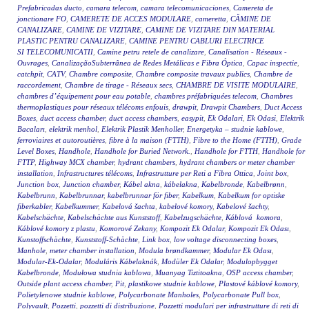
Prefabricadas ducto
,
camara telecom
,
camara telecomunicaciones
,
Camereta de
jonctionare FO
,
CAMERETE DE ACCES MODULARE
,
cameretta
,
CĂMINE DE
CANALIZARE
,
CAMINE DE VIZITARE
,
CAMINE DE VIZITARE DIN MATERIAL
PLASTIC PENTRU CANALIZARE
,
CAMINE PENTRU CABLURI ELECTRICE
SI TELECOMUNICATII
,
Camine petru retele de canalizare
,
Canalisation - Réseaux -
Ouvrages
,
CanalizaçãoSubterrânea de Redes Metálicas e Fibra Óptica
,
Capac inspectie
,
catchpit
,
CATV
,
Chambre composite
,
Chambre composite travaux publics
,
Chambre de
raccordement
,
Chambre de tirage - Réseaux secs
,
CHAMBRE DE VISITE MODULAIRE
,
chambres d’équipement pour eau potable
,
chambres préfabriquées telecom
,
Chambres
thermoplastiques pour réseaux télécoms enfouis
,
drawpit
,
Drawpit Chambers
,
Duct Access
Boxes
,
duct access chamber
,
duct access chambers
,
easypit
,
Ek Odalari
,
Ek Odasi
,
Elektrik
Bacaları
,
elektrik menhol
,
Elektrik Plastik Menholler
,
Energetyka – studnie kablowe
,
ferroviaires et autoroutières
,
fibre à la maison (FTTH)
,
Fibre to the Home (FTTH)
,
Grade
Level Boxes
,
Handhole
,
Handhole for Buried Network.
,
Handhole for FTTH
,
Handhole for
FTTP
,
Highway MCX chamber
,
hydrant chambers
,
hydrant chambers or meter chamber
installation
,
Infrastructures télécoms
,
Infrastrutture per Reti a Fibra Ottica
,
Joint box
,
Junction box
,
Junction chamber
,
Kábel akna
,
kábelakna
,
Kabelbronde
,
Kabelbrønn
,
Kabelbrunn
,
Kabelbrunnar
,
kabelbrunnar för fiber
,
Kabelkum
,
Kabelkum for optiske
fiberkabler
,
Kabelkummer
,
Kabelová šachta
,
kabelové komory
,
Kabelové šachty
,
Kabelschächte
,
Kabelschächte aus Kunststoff
,
Kabelzugschächte
,
Káblová komora
,
Káblové komory z plastu
,
Komorové Zekany
,
Kompozit Ek Odalar
,
Kompozit Ek Odası
,
Kunstoffschächte
,
Kunststoff-Schächte
,
Link box
,
low voltage disconnecting boxes
,
Manhole
,
meter chamber installation
,
Modula brøndkammer
,
Modular Ek Odası
,
Modular-Ek-Odalar
,
Moduláris Kábelaknák
,
Modüler Ek Odalar
,
Modulopbygget
Kabelbronde
,
Modułowa studnia kablowa
,
Muanyag Tiztitoakna
,
OSP access chamber
,
Outside plant access chamber
,
Pit
,
plastikowe studnie kablowe
,
Plastové káblové komory
,
Polietylenowe studnie kablowe
,
Polycarbonate Manholes
,
Polycarbonate Pull box
,
Polyvault
,
Pozzetti
,
pozzetti di distribuzione
,
Pozzetti modulari per infrastrutture di reti di