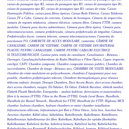
caixas de passagem tipo R2
,
caixas de passagem tipo R3
,
caixas de passagens tipo R1
,
caixas de passagens tipo R2
,
caixas de passagens tipo R3
,
caixas de visita
,
Caixas
Iluminação Pública
,
caixas para fibras ópticas
,
Caixas Rede Elétrica
,
Caixas Telefonia
,
Caixas TV a Cabo
,
Camara de concreto
,
Camara de hormigon
,
Cámara de inspección
,
camara de registro telefonica
,
cámara eléctrica
,
camara fibra
,
Cámara FTTH
,
camara
modular
,
Cámara para ductos subterráneos
,
Cámara para fibra óptica
,
Cámara para
telecomunicaciones
,
camara prefabricada
,
cámara prefabricada de empalme
,
Cámara
Prefabricadas ducto
,
camara telecom
,
camara telecomunicaciones
,
Camereta de
jonctionare FO
,
CAMERETE DE ACCES MODULARE
,
cameretta
,
CĂMINE DE
CANALIZARE
,
CAMINE DE VIZITARE
,
CAMINE DE VIZITARE DIN MATERIAL
PLASTIC PENTRU CANALIZARE
,
CAMINE PENTRU CABLURI ELECTRICE
SI TELECOMUNICATII
,
Camine petru retele de canalizare
,
Canalisation - Réseaux -
Ouvrages
,
CanalizaçãoSubterrânea de Redes Metálicas e Fibra Óptica
,
Capac inspectie
,
catchpit
,
CATV
,
Chambre composite
,
Chambre composite travaux publics
,
Chambre de
raccordement
,
Chambre de tirage - Réseaux secs
,
CHAMBRE DE VISITE MODULAIRE
,
chambre-de-visite-modulaire-en-polycarbonate
,
chambres d’équipement pour eau
potable
,
chambres préfabriquées telecom
,
Chambres thermoplastiques pour réseaux
télécoms enfouis
,
drawpit
,
Drawpit Chambers
,
Duct Access Boxes
,
duct access chamber
,
duct access chambers
,
easypit
,
Ek Odalari
,
Ek Odasi
,
Elektrik Bacaları
,
elektrik menhol
,
Elektrik Plastik Menholler
,
Energetyka – studnie kablowe
,
ferroviaires et autoroutières
,
fibre à la maison (FTTH)
,
Fibre to the Home (FTTH)
,
Grade Level Boxes
,
Handhole
,
Handhole for Buried Network.
,
Handhole for FTTH
,
Handhole for FTTP
,
Highway MCX
chamber
,
hydrant chambers
,
hydrant chambers or meter chamber installation
,
Infrastructures télécoms
,
Infrastrutture per Reti a Fibra Ottica
,
Joint box
,
Junction box
,
Junction chamber
,
Kábel akna
,
kábelakna
,
Kabelbronde
,
Kabelbrønn
,
Kabelbrunn
,
Kabelbrunnar
,
kabelbrunnar för fiber
,
Kabelkum
,
Kabelkum for optiske fiberkabler
,
Kabelkummer
,
Kabelová šachta
,
kabelové komory
,
Kabelové šachty
,
Kabelschächte
,
Kabelschächte aus Kunststoff
,
Kabelzugschächte
,
Káblová komora
,
Káblové komory z