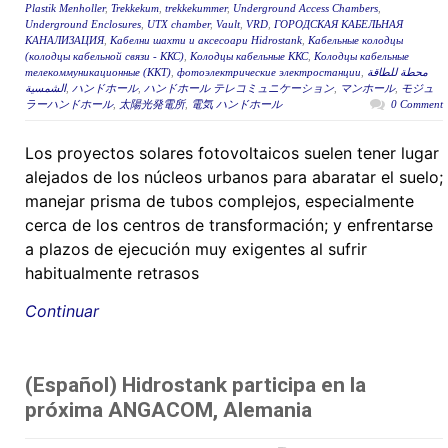
Plastik Menholler
,
Trekkekum
,
trekkekummer
,
Underground Access Chambers
,
Underground Enclosures
,
UTX chamber
,
Vault
,
VRD
,
ГОРОДСКАЯ КАБЕЛЬНАЯ
КАНАЛИЗАЦИЯ
,
Кабелни шахти и аксесоари Hidrostank
,
Кабельные колодцы
(колодцы кабельной связи - ККС)
,
Колодцы кабельные ККС
,
Колодцы кабельные
телекоммуникационные (ККТ)
,
фотоэлектрические электростанции
,
محطة للطاقة
الشمسية
,
ハンドホール
,
ハンドホール テレコミュニケーション
,
マンホール
,
モジュ
ラーハンドホール
,
太陽光発電所
,
電気 ハンドホール
0 Comment
Los proyectos solares fotovoltaicos suelen tener lugar
alejados de los núcleos urbanos para abaratar el suelo;
manejar prisma de tubos complejos, especialmente
cerca de los centros de transformación; y enfrentarse
a plazos de ejecución muy exigentes al sufrir
habitualmente retrasos
Continuar
(Español) Hidrostank participa en la
próxima ANGACOM, Alemania