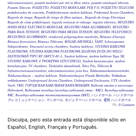
telecomunicazioni
,
pozzetti modulari per reti in fibra ottica
,
pozzetti omologati telecom
,
Pozzetti Telecom
,
POZZETTO
,
POZZETTO MODULARE PER F.O
,
POZZETTO TELECOM
,
prefabricados de concreto
,
Prefabrykowane studnie kablowe
,
Preformed Access Chambers
,
Regards de tirage
,
Regards de tirage de fibre optique.
,
Regards de tirage Electrique
,
Regards de visite préfabriqués
,
regards ventouse et vidange
,
registro eléctrico
,
REGISTRO
HAND-HOLE ELÉCTRICO MODULAR
,
REGISTRO PARA ALUMBRADO
,
REGISTRO
PARA BAJA TENSION
,
REGISTRO PARA MEDIA TENSION
,
REGISTRO TELEFONICO
,
REGISTROS ALUMBRADO
,
reinforced polypropylene manholes
,
Réseaux d'énergie
,
Réseaux ferroviaires
,
Réseaux Télécoms
,
RÖGAR (MENHOL)
,
ŠAHT
,
Schouwputten
,
Seksjonsbrønn
,
Structural access chambers
,
Studnia kablowa
,
STUDNIA KABLOWA
PLASTIKOWA
,
STUDNIA KABLOWA PLASTIKOWA ZŁOŻONA DUŻA DO WIELU
ZASTOSOWAŃ TYPU RF-SKPCV-AC-L
,
Studnie kablowe
,
studnie kablowe Typu SK
,
STUDNIE KABLOWE Z TWORZYWA SZTUCZNEGO
,
Studnie kana|tzacyjne
,
studnie
kanalizacyjne
,
SV chambers
,
Távközlési aknaelemek
,
Telco Pits
,
Télécom &
Infrastructuresautoroutières
,
telecommunication joint box
,
Telekommunikationsverteiler
,
Telekomunikacja – studnie kablowe
,
Telekomünikasyon Plastik Menholler
,
Trekkekum
,
trekkekummer
,
Underground Access Chambers
,
Underground Enclosures
,
UTX chamber
,
Vault
,
VRD
,
ГОРОДСКАЯ КАБЕЛЬНАЯ КАНАЛИЗАЦИЯ
,
Кабелни шахти и аксесоари
Hidrostank
,
Кабельные колодцы (колодцы кабельной связи - ККС)
,
Колодцы кабельные
ККС
,
Колодцы кабельные телекоммуникационные (ККТ)
,
ハンドホール
,
ハンドホール
テレコミュニケーション
,
マンホール
,
モジュラーハンドホール
,
電気 ハンドホール
0 Comment
Disculpa, pero esta entrada está disponible sólo en
Español, English, Français y Português.