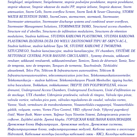
Steigbügel
,
steigelement
,
Steigelemente
,
stopnie podwójne powlekane
,
stopnie powlekane
,
stopnie włazowe
,
Stopnie włazowe do studni PP
,
stopnie żeliwne
,
Stopnie złazowe
,
Storm
attenuation
,
Storm Cells
,
Storm overflow Screen
,
Storm Tank & Sewer Cleansing
,
STORM
WATER RETENTION TANKS
,
StormCrates
,
stormscreen
,
stormtank
,
Stormwater
,
Stormwater attenuation
,
Stormwater discharge systems and combined sewer overflows
,
Stormwater Management Solutions
,
STORMWATER TANKS
,
Structural access chambers
,
Structure nid d’abeilles
,
Structures de infiltration modulaires
,
Structures de rétention
modulaires
,
Studnia kablowa
,
STUDNIA KABLOWA PLASTIKOWA
,
STUDNIA KABLOWA
PLASTIKOWA ZŁOŻONA DUŻA DO WIELU ZASTOSOWAŃ TYPU RF-SKPCV-AC-L
,
Studnie kablowe
,
studnie kablowe Typu SK
,
STUDNIE KABLOWE Z TWORZYWA
SZTUCZNEGO
,
Studnie kana|tzacyjne
,
studnie kanalizacyjne
,
SV chambers
,
SYSTÈME DE
NETTOYAGE CENTRAL POUR BASSINS CIRCULAIRES.
,
Systemy drenażu
,
szikkasztó
rendszer
,
szikkasztó rendszerek
,
szikkasztórendszer
,
Tamices
,
Tamis de déversoir
,
Tamiz
,
Tanc
de tempesta
,
tanc de tempestes
,
Tanques de tormenta
,
Tauchwände
,
Távközlési
aknaelemek
,
Telco Pits
,
Télécom & Infrastructures autoroutières
,
Télécom &
Infrastructuresautoroutières
,
telecommunication joint box
,
Telekommunikationsverteiler
,
Telekomunikacja – studnie kablowe
,
Telekomünikasyon Plastik Menholler
,
tipping bucket
,
tolva basculante
,
Trekkekum
,
trekkekummer
,
TREPTE DIN POLIPROPILENĂ
,
trincee
drenanti
,
Underground Access Chambers
,
Underground Enclosures
,
Unité d'infiltration ou
de stockage
,
UTX chamber
,
Uzbrojenie przelewów
,
valvole di ritegno
,
Valvula tipo pinza
,
valvula vortice
,
valvulas pico pato
,
válvulas reguladoras de caudal
,
valvulas vortex
,
Vanne
,
Vault
,
vertedouro de transbordamento
,
Visszatorlódás-csappantyú
,
Visszatorlódás-
gátlók
,
volquete
,
vortex
,
Vortex Flow Control
,
VRD
,
výkyvné česle
,
Výkyvný paprskový
čistič
,
Water flush
,
Water screen
,
Yağmur Suyu Yönetim Sistemi
,
Zabezpieczenia przeciw-
cofkowe
,
Zajištění zádrže
,
Zpetná klapka
,
ГОРОДСКАЯ КАБЕЛЬНАЯ КАНАЛИЗАЦИЯ
,
Дренажные блоки Инфильтрация.
,
дренажные модули
,
Дренажные системы
,
Инфильтрационные блоки
,
инфильтрационных модулей
,
Кабелни шахти и аксесоари
Hidrostank
,
Кабельные колодцы (колодцы кабельной связи - ККС)
,
Колодцы кабельные