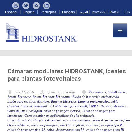
Español
|
English
|
Português
|
Français
|
العربية
|
русский
|
Polski
|
Türk
Cámaras modulares HIDROSTANK, ideales
para plantas fotovoltaicas
June 12, 2026
by Juan Gazpio Irujo
AV chambers
,
brøndkammer
,
Brønn
,
Brønnene
,
brunn
,
Brunnar
,
Brunnarna
,
Buzón de inspección prefabricado
,
Buzón para registros eléctricos
,
Buzones Eléctricos
,
Buzones prefabricados
,
cable
chamber
,
Cable management pit
,
Cable management vault
,
CABLE PIT
,
caixa de acesso
,
Caixa de Luz e Passagem
,
caixa de passagem elétrica
,
Caixa de passagem para
iluminação
,
Caixa modular em polipropileno de alta resistência
,
caixas da rede distribuição subterrânea
,
caixas de passagem
,
caixas de passagem de fibra
ótica e telefonia
,
caixas de passagem para fibras ópticas
,
caixas de passagem tipo R1
,
caixas de passagem tipo R2
,
caixas de passagem tipo R3
,
caixas de passagens tipo R1
,