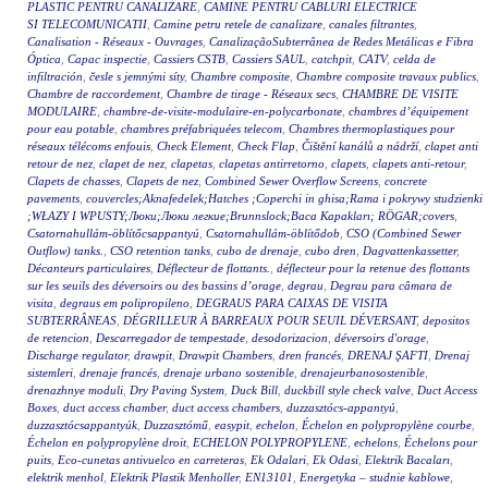
PLASTIC PENTRU CANALIZARE
,
CAMINE PENTRU CABLURI ELECTRICE
SI TELECOMUNICATII
,
Camine petru retele de canalizare
,
canales filtrantes
,
Canalisation - Réseaux - Ouvrages
,
CanalizaçãoSubterrânea de Redes Metálicas e Fibra
Óptica
,
Capac inspectie
,
Cassiers CSTB
,
Cassiers SAUL
,
catchpit
,
CATV
,
celda de
infiltración
,
česle s jemnými síty
,
Chambre composite
,
Chambre composite travaux publics
,
Chambre de raccordement
,
Chambre de tirage - Réseaux secs
,
CHAMBRE DE VISITE
MODULAIRE
,
chambre-de-visite-modulaire-en-polycarbonate
,
chambres d’équipement
pour eau potable
,
chambres préfabriquées telecom
,
Chambres thermoplastiques pour
réseaux télécoms enfouis
,
Check Element
,
Check Flap
,
Čištění kanálů a nádrží
,
clapet anti
retour de nez
,
clapet de nez
,
clapetas
,
clapetas antirretorno
,
clapets
,
clapets anti-retour
,
Clapets de chasses
,
Clapets de nez
,
Combined Sewer Overflow Screens
,
concrete
pavements
,
couvercles;Aknafedelek;Hatches ;Coperchi in ghisa;Rama i pokrywy studzienki
;WŁAZY I WPUSTY;Люки;Люки легкие;Brunnslock;Baca Kapakları; RÖGAR;covers
,
Csatornahullám-öblítőcsappantyú
,
Csatornahullám-öblítődob
,
CSO (Combined Sewer
Outflow) tanks.
,
CSO retention tanks
,
cubo de drenaje
,
cubo dren
,
Dagvattenkassetter
,
Décanteurs particulaires
,
Déflecteur de flottants.
,
déflecteur pour la retenue des flottants
sur les seuils des déversoirs ou des bassins d’orage
,
degrau
,
Degrau para câmara de
visita
,
degraus em polipropileno
,
DEGRAUS PARA CAIXAS DE VISITA
SUBTERRÂNEAS
,
DÉGRILLEUR À BARREAUX POUR SEUIL DÉVERSANT
,
depositos
de retencion
,
Descarregador de tempestade
,
desodorizacion
,
déversoirs d'orage
,
Discharge regulator
,
drawpit
,
Drawpit Chambers
,
dren francés
,
DRENAJ ŞAFTI
,
Drenaj
sistemleri
,
drenaje francés
,
drenaje urbano sostenible
,
drenajeurbanosostenible
,
drenazhnye moduli
,
Dry Paving System
,
Duck Bill
,
duckbill style check valve
,
Duct Access
Boxes
,
duct access chamber
,
duct access chambers
,
duzzasztócs-appantyú
,
duzzasztócsappantyúk
,
Duzzasztómű
,
easypit
,
echelon
,
Échelon en polypropylène courbe
,
Échelon en polypropylène droit
,
ECHELON POLYPROPYLENE
,
echelons
,
Échelons pour
puits
,
Eco-cunetas antivuelco en carreteras
,
Ek Odalari
,
Ek Odasi
,
Elektrik Bacaları
,
elektrik menhol
,
Elektrik Plastik Menholler
,
EN13101
,
Energetyka – studnie kablowe
,