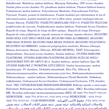
Kabelbronde
,
Modułowa studnia kablowa
,
Muanyag Tiztitoakna
,
OSP access chamber
,
Outside plant access chamber
,
Pit
,
plastikowe studnie kablowe
,
Plastové káblové komory
,
Polietylenowe studnie kablowe
,
Polycarbonate Manholes
,
Polycarbonate Pull box
,
Polyvault
,
Pozzetti
,
pozzetti di distribuzione
,
Pozzetti modulari per infrastrutture di reti di
telecomunicazioni
,
pozzetti modulari per reti in fibra ottica
,
pozzetti omologati telecom
,
Pozzetti Telecom
,
POZZETTO
,
POZZETTO MODULARE PER F.O
,
POZZETTO TELECOM
,
prefabricados de concreto
,
Prefabrykowane studnie kablowe
,
Preformed Access Chambers
,
Regards de tirage
,
Regards de tirage de fibre optique.
,
Regards de tirage Electrique
,
Regards de visite préfabriqués
,
regards ventouse et vidange
,
registro eléctrico
,
REGISTRO
HAND-HOLE ELÉCTRICO MODULAR
,
REGISTRO PARA ALUMBRADO
,
REGISTRO
PARA BAJA TENSION
,
REGISTRO PARA MEDIA TENSION
,
REGISTRO TELEFONICO
,
REGISTROS ALUMBRADO
,
reinforced polypropylene manholes
,
Réseaux d'énergie
,
Réseaux ferroviaires
,
Réseaux Télécoms
,
RÖGAR (MENHOL)
,
ŠAHT
,
Schouwputten
,
Seksjonsbrønn
,
Structural access chambers
,
Studnia kablowa
,
STUDNIA KABLOWA
PLASTIKOWA
,
STUDNIA KABLOWA PLASTIKOWA ZŁOŻONA DUŻA DO WIELU
ZASTOSOWAŃ TYPU RF-SKPCV-AC-L
,
Studnie kablowe
,
studnie kablowe Typu SK
,
STUDNIE KABLOWE Z TWORZYWA SZTUCZNEGO
,
Studnie kana|tzacyjne
,
studnie
kanalizacyjne
,
SV chambers
,
Távközlési aknaelemek
,
Telco Pits
,
Télécom &
Infrastructuresautoroutières
,
telecommunication joint box
,
Telekommunikationsverteiler
,
Telekomunikacja – studnie kablowe
,
Telekomünikasyon Plastik Menholler
,
Trekkekum
,
trekkekummer
,
Underground Access Chambers
,
Underground Enclosures
,
UTX chamber
,
Vault
,
VRD
,
ГОРОДСКАЯ КАБЕЛЬНАЯ КАНАЛИЗАЦИЯ
,
Кабелни шахти и аксесоари
Hidrostank
,
Кабельные колодцы (колодцы кабельной связи - ККС)
,
Колодцы кабельные
ККС
,
Колодцы кабельные телекоммуникационные (ККТ)
,
תא בקרה לחשמל כולל מכסה 60
תא הארקה כולל מכסה HIDROSTANK - שוחות מתאי
,
HIDROSTANK - שוחות מתאי בקרה
,
בקרה
خطوط الأنابيب الكهربائية
,
תא הארקה כולל מכסהB HIDROSTANK - שוחות מתאי בקרה
غرفة تفتيش
,
غرفة تفتيش لكابلات الاتصالات
,
غرفة تفتيش
,
والاتصالات السلكية واللاسلكية
,
فتحة من بوليبروبيلان
,
غرفة تفتيش للكابلات الكهربائية
,
غرفة تفتيش للتوزيع
,
للإضاءة العمومية