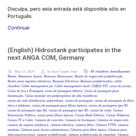
Disculpa, pero esta entrada está disponible sólo en
Português.
Continuar
(English) Hidrostank participates in the
next ANGA COM, Germany
May 13, 2024
by Juan Gazpio Irujo
AV chambers
,
brøndkammer
,
Brønn
,
Brønnene
,
brunn
,
Brunnar
,
Brunnarna
,
Buzón de inspección prefabricado
,
Buzón para registros eléctricos
,
Buzones Eléctricos
,
Buzones prefabricados
,
cable
chamber
,
Cable management pit
,
Cable management vault
,
CABLE PIT
,
caixa de acesso
,
Caixa de Luz e Passagem
,
caixa de passagem elétrica
,
Caixa de passagem para
iluminação
,
Caixa modular em polipropileno de alta resistência
,
caixas da rede distribuição subterrânea
,
caixas de passagem
,
caixas de passagem de fibra
ótica e telefonia
,
caixas de passagem para fibras ópticas
,
caixas de passagens tipo R1
,
caixas de passagens tipo R2
,
caixas de passagens tipo R3
,
caixas de visita
,
Caixas
Iluminação Pública
,
caixas para fibras ópticas
,
Caixas Rede Elétrica
,
Caixas Telefonia
,
Caixas TV a Cabo
,
Camara de concreto
,
Camara de hormigon
,
Cámara de inspección
,
camara de registro telefonica
,
cámara eléctrica
,
camara fibra
,
Cámara FTTH
,
camara
modular
,
Cámara para ductos subterráneos
,
Cámara para fibra óptica
,
Cámara para
telecomunicaciones
,
camara prefabricada
,
cámara prefabricada de empalme
,
Cámara