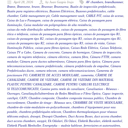
April 28, 2026
by Juan Gazpio Irujo
AV chambers
,
brøndkammer
,
Brønn
,
Brønnene
,
brunn
,
Brunnar
,
Brunnarna
,
Buzón de inspección prefabricado
,
Buzón para registros eléctricos
,
Buzones Eléctricos
,
Buzones prefabricados
,
cable
chamber
,
Cable management pit
,
Cable management vault
,
CABLE PIT
,
caixa de acesso
,
Caixa de Luz e Passagem
,
caixa de passagem elétrica
,
Caixa de passagem para
iluminação
,
Caixa modular em polipropileno de alta resistência
,
caixas da rede distribuição subterrânea
,
caixas de passagem
,
caixas de passagem de fibra
ótica e telefonia
,
caixas de passagem para fibras ópticas
,
caixas de passagem tipo R1
,
caixas de passagem tipo R2
,
caixas de passagem tipo R3
,
caixas de passagens tipo R1
,
caixas de passagens tipo R2
,
caixas de passagens tipo R3
,
caixas de visita
,
Caixas
Iluminação Pública
,
caixas para fibras ópticas
,
Caixas Rede Elétrica
,
Caixas Telefonia
,
Caixas TV a Cabo
,
Camara de concreto
,
Camara de hormigon
,
Cámara de inspección
,
camara de registro telefonica
,
cámara eléctrica
,
camara fibra
,
Cámara FTTH
,
camara
modular
,
Cámara para ductos subterráneos
,
Cámara para fibra óptica
,
Cámara para
telecomunicaciones
,
camara prefabricada
,
cámara prefabricada de empalme
,
Cámara
Prefabricadas ducto
,
camara telecom
,
camara telecomunicaciones
,
Camereta de
jonctionare FO
,
CAMERETE DE ACCES MODULARE
,
cameretta
,
CĂMINE DE
CANALIZARE
,
CAMINE DE VIZITARE
,
CAMINE DE VIZITARE DIN MATERIAL
PLASTIC PENTRU CANALIZARE
,
CAMINE PENTRU CABLURI ELECTRICE
SI TELECOMUNICATII
,
Camine petru retele de canalizare
,
Canalisation - Réseaux -
Ouvrages
,
CanalizaçãoSubterrânea de Redes Metálicas e Fibra Óptica
,
Capac inspectie
,
catchpit
,
CATV
,
Chambre composite
,
Chambre composite travaux publics
,
Chambre de
raccordement
,
Chambre de tirage - Réseaux secs
,
CHAMBRE DE VISITE MODULAIRE
,
chambre-de-visite-modulaire-en-polycarbonate
,
chambres d’équipement pour eau
potable
,
chambres préfabriquées telecom
,
Chambres thermoplastiques pour réseaux
télécoms enfouis
,
drawpit
,
Drawpit Chambers
,
Duct Access Boxes
,
duct access chamber
,
duct access chambers
,
easypit
,
Ek Odalari
,
Ek Odasi
,
Elektrik Bacaları
,
elektrik menhol
,
Elektrik Plastik Menholler
,
Energetyka – studnie kablowe
,
ferroviaires et autoroutières
,