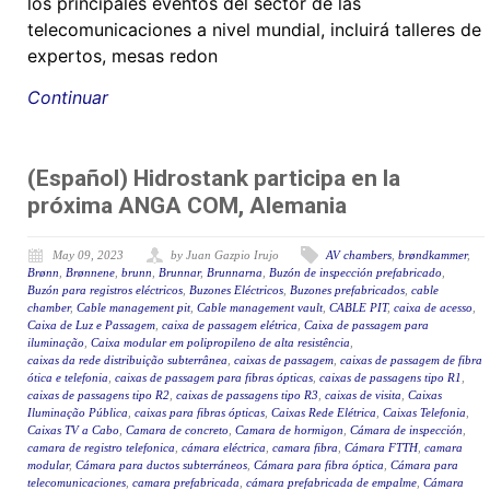
los principales eventos del sector de las
telecomunicaciones a nivel mundial, incluirá talleres de
expertos, mesas redon
Continuar
(Español) Hidrostank participa en la
próxima ANGA COM, Alemania
May 09, 2023
by Juan Gazpio Irujo
AV chambers
,
brøndkammer
,
Brønn
,
Brønnene
,
brunn
,
Brunnar
,
Brunnarna
,
Buzón de inspección prefabricado
,
Buzón para registros eléctricos
,
Buzones Eléctricos
,
Buzones prefabricados
,
cable
chamber
,
Cable management pit
,
Cable management vault
,
CABLE PIT
,
caixa de acesso
,
Caixa de Luz e Passagem
,
caixa de passagem elétrica
,
Caixa de passagem para
iluminação
,
Caixa modular em polipropileno de alta resistência
,
caixas da rede distribuição subterrânea
,
caixas de passagem
,
caixas de passagem de fibra
ótica e telefonia
,
caixas de passagem para fibras ópticas
,
caixas de passagens tipo R1
,
caixas de passagens tipo R2
,
caixas de passagens tipo R3
,
caixas de visita
,
Caixas
Iluminação Pública
,
caixas para fibras ópticas
,
Caixas Rede Elétrica
,
Caixas Telefonia
,
Caixas TV a Cabo
,
Camara de concreto
,
Camara de hormigon
,
Cámara de inspección
,
camara de registro telefonica
,
cámara eléctrica
,
camara fibra
,
Cámara FTTH
,
camara
modular
,
Cámara para ductos subterráneos
,
Cámara para fibra óptica
,
Cámara para
telecomunicaciones
,
camara prefabricada
,
cámara prefabricada de empalme
,
Cámara