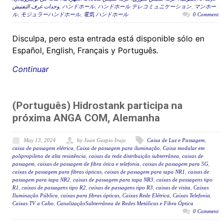
وحدات غرف التفتيش
,
ハンドホール
,
ハンドホール テレコミュニケーション
,
マンホー
ル
,
モジュラーハンドホール
,
電気 ハンドホール
0 Comment
Disculpa, pero esta entrada está disponible sólo en
Español, English, Français y Português.
Continuar
(Português) Hidrostank participa na
próxima ANGA COM, Alemanha
May 13, 2024
by Juan Gazpio Irujo
Caixa de Luz e Passagem
,
caixa de passagem elétrica
,
Caixa de passagem para iluminação
,
Caixa modular em
polipropileno de alta resistência
,
caixas da rede distribuição subterrânea
,
caixas de
passagem
,
caixas de passagem de fibra ótica e telefonia
,
caixas de passagem para 5G
,
caixas de passagem para fibras ópticas
,
caixas de passagem para tapa NR1
,
caixas de
passagem para tapa NR2
,
caixas de passagem para tapa NR3
,
caixas de passagens tipo
R1
,
caixas de passagens tipo R2
,
caixas de passagens tipo R3
,
caixas de visita
,
Caixas
Iluminação Pública
,
caixas para fibras ópticas
,
Caixas Rede Elétrica
,
Caixas Telefonia
,
Caixas TV a Cabo
,
CanalizaçãoSubterrânea de Redes Metálicas e Fibra Óptica
0 Comment