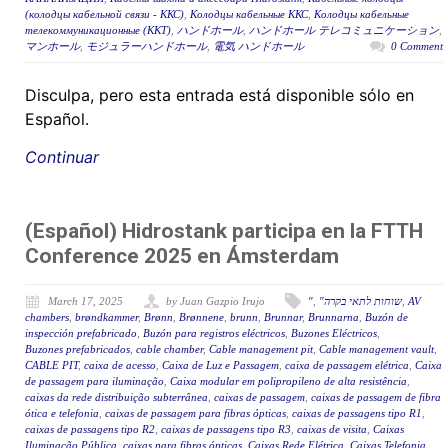
(колодцы кабельной связи - ККС)
,
Колодцы кабельные ККС
,
Колодцы кабельные
телекоммуникационные (ККТ)
,
ハンドホール
,
ハンドホール テレコミュニケーション
,
マンホール
,
モジュラーハンドホール
,
電気 ハンドホール
0 Comment
Disculpa, pero esta entrada está disponible sólo en
Español.
Continuar
(Español) Hidrostank participa en la FTTH
Conference 2025 en Ámsterdam
March 17, 2025
by Juan Gazpio Irujo
"
,
"שוחות לתאי בקרה
,
AV
chambers
,
brøndkammer
,
Brønn
,
Brønnene
,
brunn
,
Brunnar
,
Brunnarna
,
Buzón de
inspección prefabricado
,
Buzón para registros eléctricos
,
Buzones Eléctricos
,
Buzones prefabricados
,
cable chamber
,
Cable management pit
,
Cable management vault
,
CABLE PIT
,
caixa de acesso
,
Caixa de Luz e Passagem
,
caixa de passagem elétrica
,
Caixa
de passagem para iluminação
,
Caixa modular em polipropileno de alta resistência
,
caixas da rede distribuição subterrânea
,
caixas de passagem
,
caixas de passagem de fibra
ótica e telefonia
,
caixas de passagem para fibras ópticas
,
caixas de passagens tipo R1
,
caixas de passagens tipo R2
,
caixas de passagens tipo R3
,
caixas de visita
,
Caixas
Iluminação Pública
,
caixas para fibras ópticas
,
Caixas Rede Elétrica
,
Caixas Telefonia
,