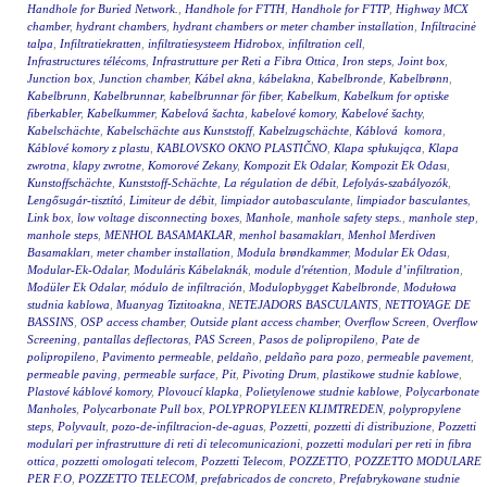
Handhole for Buried Network.
,
Handhole for FTTH
,
Handhole for FTTP
,
Highway MCX
chamber
,
hydrant chambers
,
hydrant chambers or meter chamber installation
,
Infiltracinė
talpa
,
Infiltratiekratten
,
infiltratiesysteem Hidrobox
,
infiltration cell
,
Infrastructures télécoms
,
Infrastrutture per Reti a Fibra Ottica
,
Iron steps
,
Joint box
,
Junction box
,
Junction chamber
,
Kábel akna
,
kábelakna
,
Kabelbronde
,
Kabelbrønn
,
Kabelbrunn
,
Kabelbrunnar
,
kabelbrunnar för fiber
,
Kabelkum
,
Kabelkum for optiske
fiberkabler
,
Kabelkummer
,
Kabelová šachta
,
kabelové komory
,
Kabelové šachty
,
Kabelschächte
,
Kabelschächte aus Kunststoff
,
Kabelzugschächte
,
Káblová komora
,
Káblové komory z plastu
,
KABLOVSKO OKNO PLASTIČNO
,
Klapa spłukująca
,
Klapa
zwrotna
,
klapy zwrotne
,
Komorové Zekany
,
Kompozit Ek Odalar
,
Kompozit Ek Odası
,
Kunstoffschächte
,
Kunststoff-Schächte
,
La régulation de débit
,
Lefolyás-szabályozók
,
Lengősugár-tisztító
,
Limiteur de débit
,
limpiador autobasculante
,
limpiador basculantes
,
Link box
,
low voltage disconnecting boxes
,
Manhole
,
manhole safety steps.
,
manhole step
,
manhole steps
,
MENHOL BASAMAKLAR
,
menhol basamakları
,
Menhol Merdiven
Basamakları
,
meter chamber installation
,
Modula brøndkammer
,
Modular Ek Odası
,
Modular-Ek-Odalar
,
Moduláris Kábelaknák
,
module d'rétention
,
Module d’infiltration
,
Modüler Ek Odalar
,
módulo de infiltración
,
Modulopbygget Kabelbronde
,
Modułowa
studnia kablowa
,
Muanyag Tiztitoakna
,
NETEJADORS BASCULANTS
,
NETTOYAGE DE
BASSINS
,
OSP access chamber
,
Outside plant access chamber
,
Overflow Screen
,
Overflow
Screening
,
pantallas deflectoras
,
PAS Screen
,
Pasos de polipropileno
,
Pate de
polipropileno
,
Pavimento permeable
,
peldaño
,
peldaño para pozo
,
permeable pavement
,
permeable paving
,
permeable surface
,
Pit
,
Pivoting Drum
,
plastikowe studnie kablowe
,
Plastové káblové komory
,
Plovoucí klapka
,
Polietylenowe studnie kablowe
,
Polycarbonate
Manholes
,
Polycarbonate Pull box
,
POLYPROPYLEEN KLIMTREDEN
,
polypropylene
steps
,
Polyvault
,
pozo-de-infiltracion-de-aguas
,
Pozzetti
,
pozzetti di distribuzione
,
Pozzetti
modulari per infrastrutture di reti di telecomunicazioni
,
pozzetti modulari per reti in fibra
ottica
,
pozzetti omologati telecom
,
Pozzetti Telecom
,
POZZETTO
,
POZZETTO MODULARE
PER F.O
,
POZZETTO TELECOM
,
prefabricados de concreto
,
Prefabrykowane studnie