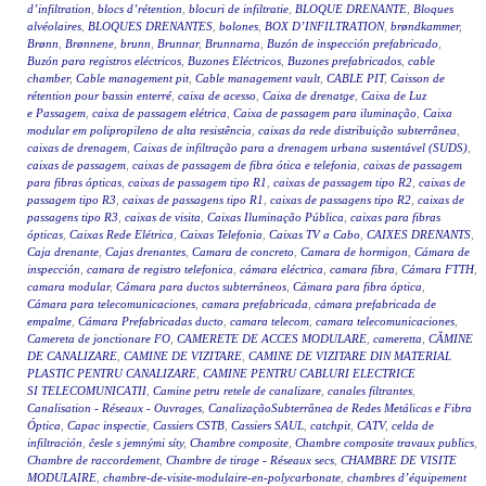
d’infiltration
,
blocs d’rétention
,
blocuri de infiltratie
,
BLOQUE DRENANTE
,
Bloques
alvéolaires
,
BLOQUES DRENANTES
,
bolones
,
BOX D’INFILTRATION
,
brøndkammer
,
Brønn
,
Brønnene
,
brunn
,
Brunnar
,
Brunnarna
,
Buzón de inspección prefabricado
,
Buzón para registros eléctricos
,
Buzones Eléctricos
,
Buzones prefabricados
,
cable
chamber
,
Cable management pit
,
Cable management vault
,
CABLE PIT
,
Caisson de
rétention pour bassin enterré
,
caixa de acesso
,
Caixa de drenatge
,
Caixa de Luz
e Passagem
,
caixa de passagem elétrica
,
Caixa de passagem para iluminação
,
Caixa
modular em polipropileno de alta resistência
,
caixas da rede distribuição subterrânea
,
caixas de drenagem
,
Caixas de infiltração para a drenagem urbana sustentável (SUDS)
,
caixas de passagem
,
caixas de passagem de fibra ótica e telefonia
,
caixas de passagem
para fibras ópticas
,
caixas de passagem tipo R1
,
caixas de passagem tipo R2
,
caixas de
passagem tipo R3
,
caixas de passagens tipo R1
,
caixas de passagens tipo R2
,
caixas de
passagens tipo R3
,
caixas de visita
,
Caixas Iluminação Pública
,
caixas para fibras
ópticas
,
Caixas Rede Elétrica
,
Caixas Telefonia
,
Caixas TV a Cabo
,
CAIXES DRENANTS
,
Caja drenante
,
Cajas drenantes
,
Camara de concreto
,
Camara de hormigon
,
Cámara de
inspección
,
camara de registro telefonica
,
cámara eléctrica
,
camara fibra
,
Cámara FTTH
,
camara modular
,
Cámara para ductos subterráneos
,
Cámara para fibra óptica
,
Cámara para telecomunicaciones
,
camara prefabricada
,
cámara prefabricada de
empalme
,
Cámara Prefabricadas ducto
,
camara telecom
,
camara telecomunicaciones
,
Camereta de jonctionare FO
,
CAMERETE DE ACCES MODULARE
,
cameretta
,
CĂMINE
DE CANALIZARE
,
CAMINE DE VIZITARE
,
CAMINE DE VIZITARE DIN MATERIAL
PLASTIC PENTRU CANALIZARE
,
CAMINE PENTRU CABLURI ELECTRICE
SI TELECOMUNICATII
,
Camine petru retele de canalizare
,
canales filtrantes
,
Canalisation - Réseaux - Ouvrages
,
CanalizaçãoSubterrânea de Redes Metálicas e Fibra
Óptica
,
Capac inspectie
,
Cassiers CSTB
,
Cassiers SAUL
,
catchpit
,
CATV
,
celda de
infiltración
,
česle s jemnými síty
,
Chambre composite
,
Chambre composite travaux publics
,
Chambre de raccordement
,
Chambre de tirage - Réseaux secs
,
CHAMBRE DE VISITE
MODULAIRE
,
chambre-de-visite-modulaire-en-polycarbonate
,
chambres d’équipement