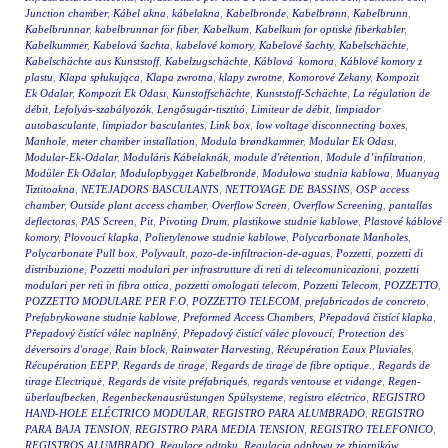
Junction chamber
,
Kábel akna
,
kábelakna
,
Kabelbronde
,
Kabelbrønn
,
Kabelbrunn
,
Kabelbrunnar
,
kabelbrunnar för fiber
,
Kabelkum
,
Kabelkum for optiske fiberkabler
,
Kabelkummer
,
Kabelová šachta
,
kabelové komory
,
Kabelové šachty
,
Kabelschächte
,
Kabelschächte aus Kunststoff
,
Kabelzugschächte
,
Káblová komora
,
Káblové komory z
plastu
,
Klapa spłukująca
,
Klapa zwrotna
,
klapy zwrotne
,
Komorové Zekany
,
Kompozit
Ek Odalar
,
Kompozit Ek Odası
,
Kunstoffschächte
,
Kunststoff-Schächte
,
La régulation de
débit
,
Lefolyás-szabályozók
,
Lengősugár-tisztító
,
Limiteur de débit
,
limpiador
autobasculante
,
limpiador basculantes
,
Link box
,
low voltage disconnecting boxes
,
Manhole
,
meter chamber installation
,
Modula brøndkammer
,
Modular Ek Odası
,
Modular-Ek-Odalar
,
Moduláris Kábelaknák
,
module d'rétention
,
Module d’infiltration
,
Modüler Ek Odalar
,
Modulopbygget Kabelbronde
,
Modułowa studnia kablowa
,
Muanyag
Tiztitoakna
,
NETEJADORS BASCULANTS
,
NETTOYAGE DE BASSINS
,
OSP access
chamber
,
Outside plant access chamber
,
Overflow Screen
,
Overflow Screening
,
pantallas
deflectoras
,
PAS Screen
,
Pit
,
Pivoting Drum
,
plastikowe studnie kablowe
,
Plastové káblové
komory
,
Plovoucí klapka
,
Polietylenowe studnie kablowe
,
Polycarbonate Manholes
,
Polycarbonate Pull box
,
Polyvault
,
pozo-de-infiltracion-de-aguas
,
Pozzetti
,
pozzetti di
distribuzione
,
Pozzetti modulari per infrastrutture di reti di telecomunicazioni
,
pozzetti
modulari per reti in fibra ottica
,
pozzetti omologati telecom
,
Pozzetti Telecom
,
POZZETTO
,
POZZETTO MODULARE PER F.O
,
POZZETTO TELECOM
,
prefabricados de concreto
,
Prefabrykowane studnie kablowe
,
Preformed Access Chambers
,
Přepadová čistící klapka
,
Přepadový čistící válec naplněný
,
Přepadový čistící válec plovoucí
,
Protection des
déversoirs d'orage
,
Rain block
,
Rainwater Harvesting
,
Récupération Eaux Pluviales
,
Récupération EEPP
,
Regards de tirage
,
Regards de tirage de fibre optique.
,
Regards de
tirage Electrique
,
Regards de visite préfabriqués
,
regards ventouse et vidange
,
Regen-
überlaufbecken
,
Regenbeckenausrüstungen Spülsysteme
,
registro eléctrico
,
REGISTRO
HAND-HOLE ELÉCTRICO MODULAR
,
REGISTRO PARA ALUMBRADO
,
REGISTRO
PARA BAJA TENSION
,
REGISTRO PARA MEDIA TENSION
,
REGISTRO TELEFONICO
,
REGISTROS ALUMBRADO
,
Regulace odtoku
,
Regulacja odpływu ze zbiorników
,