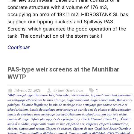
The new stormwater detention tank consists of a
concrete structure with a volume of 176 m3,
occupying an area of 19×11 m2. HIDROSTANK SL has
supplied our tipping buckets and Spillway PAS
Screens, which guarantee the good operation of the
tank. The construction of the storm tank i
Continuar
PAS-type weir screens at the Munitibar
WWTP
February 22, 2021
by Juan Gazpio Irujo
"
,
"AbflussregelungenBürstenrechen
,
"aliviadero de tormenta
,
Appareil basculant permettant
un nettoyage efficace des bassins d’orage
,
auget basculant
,
augets basculants
,
Bacia anti-
poluição
,
Balance Regulator
,
bassin de stockage avec nettoyage par chasse centrale et
désodorisation
,
bassin de stockage avec nettoyage par clapets de chasse et désodorisation
,
bassin de stockage avec nettoyage par hydroéjecteurs et désodorisation par voie sèche.
,
bassins d'orage
,
Bęben płuczący
,
česle s jemnými síty
,
Check Element
,
Check Flap
,
Čištění
kanálů a nádrží
,
clapet anti retour de nez
,
clapet de nez
,
clapetas
,
clapetas antirretorno
,
clapets
,
clapets anti-retour
,
Clapets de chasses
,
Clapets de nez
,
Combined Sewer Overflow
Screens
,
Csatornahullám-öblítőcsappantyú
,
Csatornahullám-öblítődob
,
CSO (Combined