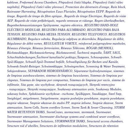
kablowe
,
Preformed Access Chambers
,
Přepadová čistící klapka
,
Přepadový čistící válec
naplněný
,
Přepadový čistící válec plovoucí
,
Protection des déversoirs d'orage
,
Rain block
,
Rainwater Harvesting
,
Récupération Eaux Pluviales
,
Récupération EEPP
,
Regards de
tirage
,
Regards de tirage de fibre optique.
,
Regards de tirage Electrique
,
Regards de visite
AEP
,
Regards de visite préfabriqués
,
regards ventouse et vidange
,
Regen-überlaufbecken
,
Regenbeckenausrüstungen Spülsysteme
,
registro eléctrico
,
REGISTRO HAND-HOLE
ELÉCTRICO MODULAR
,
REGISTRO PARA ALUMBRADO
,
REGISTRO PARA BAJA
TENSION
,
REGISTRO PARA MEDIA TENSION
,
REGISTRO TELEFONICO
,
REGISTROS
ALUMBRADO
,
Regulace odtoku
,
Regulacja odpływu ze zbiorników
,
Régulateur de débit
,
Régulateur de débit vortex
,
REGULATEUR VORTEX
,
reinforced polypropylene manholes
,
Réseaux d'énergie
,
Réseaux ferroviaires
,
Réseaux Télécoms
,
RÖGAR (MENHOL)
,
Rückstauklappe
,
Rückstausicherung
,
Rückstauventil
,
Šachtová stupadla
,
ŠAHT
,
SAUL
,
Schachtabdeckungen;Šachtové kanalizační poklopy;Tampons
,
Schouwputten
,
Schwall-
Spül-Klappe
,
Schwall-Spül-Trommel befüllt
,
Schwallspülung für Becken und Kanäle
,
Schwenk-Strahl-Reiniger
,
Schwimmklappe
,
Schwingrechen
,
Screening & Water Treatment
,
Seksjonsbrønn
,
SEPARADOR HIDRODINÁMICO
,
Séparateur hydrodynamique
,
sistemas
de limpieza autobasculantes
,
sistemas de limpieza basculantes
,
Sistemas de limpieza por
clapetas
,
Sistemas de limpieza por compuertas
,
Sistemas de limpieza por vacío
,
sisteme de
infiltratie
,
Sita gęste
,
sito wychyłowe
,
skrzynek rozsączających
,
Skrzynki retencyjno
- rozsączające
,
Skrzynki rozsączające
,
Soakaway attenuation units
,
Soakaway Modules
,
sokaway bobex
,
Spłukiwanie wychyłowe –ruchome
,
Spülkippen
,
Stauklappe
,
Steel Step
,
Steigbügel
,
steigelement
,
Steigelemente
,
stopnie podwójne powlekane
,
stopnie powlekane
,
stopnie włazowe
,
Stopnie włazowe do studni PP
,
stopnie żeliwne
,
Stopnie złazowe
,
Storm
attenuation
,
Storm Cells
,
Storm overflow Screen
,
Storm Tank & Sewer Cleansing
,
STORM
WATER RETENTION TANKS
,
StormCrates
,
stormscreen
,
stormtank
,
Stormwater
,
Stormwater attenuation
,
Stormwater discharge systems and combined sewer overflows
,
Stormwater Management Solutions
,
STORMWATER TANKS
,
Structural access chambers
,
Structure nid d’abeilles
,
Structures de infiltration modulaires
,
Structures de rétention