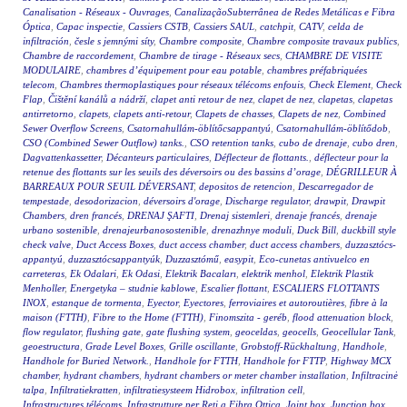
Canalisation - Réseaux - Ouvrages
,
CanalizaçãoSubterrânea de Redes Metálicas e Fibra
Óptica
,
Capac inspectie
,
Cassiers CSTB
,
Cassiers SAUL
,
catchpit
,
CATV
,
celda de
infiltración
,
česle s jemnými síty
,
Chambre composite
,
Chambre composite travaux publics
,
Chambre de raccordement
,
Chambre de tirage - Réseaux secs
,
CHAMBRE DE VISITE
MODULAIRE
,
chambres d’équipement pour eau potable
,
chambres préfabriquées
telecom
,
Chambres thermoplastiques pour réseaux télécoms enfouis
,
Check Element
,
Check
Flap
,
Čištění kanálů a nádrží
,
clapet anti retour de nez
,
clapet de nez
,
clapetas
,
clapetas
antirretorno
,
clapets
,
clapets anti-retour
,
Clapets de chasses
,
Clapets de nez
,
Combined
Sewer Overflow Screens
,
Csatornahullám-öblítőcsappantyú
,
Csatornahullám-öblítődob
,
CSO (Combined Sewer Outflow) tanks.
,
CSO retention tanks
,
cubo de drenaje
,
cubo dren
,
Dagvattenkassetter
,
Décanteurs particulaires
,
Déflecteur de flottants.
,
déflecteur pour la
retenue des flottants sur les seuils des déversoirs ou des bassins d’orage
,
DÉGRILLEUR À
BARREAUX POUR SEUIL DÉVERSANT
,
depositos de retencion
,
Descarregador de
tempestade
,
desodorizacion
,
déversoirs d'orage
,
Discharge regulator
,
drawpit
,
Drawpit
Chambers
,
dren francés
,
DRENAJ ŞAFTI
,
Drenaj sistemleri
,
drenaje francés
,
drenaje
urbano sostenible
,
drenajeurbanosostenible
,
drenazhnye moduli
,
Duck Bill
,
duckbill style
check valve
,
Duct Access Boxes
,
duct access chamber
,
duct access chambers
,
duzzasztócs-
appantyú
,
duzzasztócsappantyúk
,
Duzzasztómű
,
easypit
,
Eco-cunetas antivuelco en
carreteras
,
Ek Odalari
,
Ek Odasi
,
Elektrik Bacaları
,
elektrik menhol
,
Elektrik Plastik
Menholler
,
Energetyka – studnie kablowe
,
Escalier flottant
,
ESCALIERS FLOTTANTS
INOX
,
estanque de tormenta
,
Eyector
,
Eyectores
,
ferroviaires et autoroutières
,
fibre à la
maison (FTTH)
,
Fibre to the Home (FTTH)
,
Finomszita - geréb
,
flood attenuation block
,
flow regulator
,
flushing gate
,
gate flushing system
,
geoceldas
,
geocells
,
Geocellular Tank
,
geoestructura
,
Grade Level Boxes
,
Grille oscillante
,
Grobstoff-Rückhaltung
,
Handhole
,
Handhole for Buried Network.
,
Handhole for FTTH
,
Handhole for FTTP
,
Highway MCX
chamber
,
hydrant chambers
,
hydrant chambers or meter chamber installation
,
Infiltracinė
talpa
,
Infiltratiekratten
,
infiltratiesysteem Hidrobox
,
infiltration cell
,
Infrastructures télécoms
,
Infrastrutture per Reti a Fibra Ottica
,
Joint box
,
Junction box
,