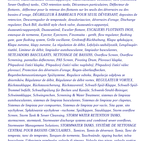
Sewer Outflow) tanks.
,
CSO retention tanks
,
Décanteurs particulaires
,
Déflecteur de
flottants.
,
déflecteur pour la retenue des flottants sur les seuils des déversoirs ou des
bassins d’orage
,
DÉGRILLEUR À BARREAUX POUR SEUIL DÉVERSANT
,
depositos de
retencion
,
Descarregador de tempestade
,
desodorizacion
,
déversoirs d'orage
,
Discharge
regulator
,
Duck Bill
,
duckbill style check valve
,
duzzasztócs-appantyú
,
duzzasztócsappantyúk
,
Duzzasztómű
,
Escalier flottant
,
ESCALIERS FLOTTANTS INOX
,
estanque de tormenta
,
Eyector
,
Eyectores
,
Finomszita - geréb
,
flow regulator
,
flushing
gate
,
gate flushing system
,
Grille oscillante
,
Grobstoff-Rückhaltung
,
Klapa spłukująca
,
Klapa zwrotna
,
klapy zwrotne
,
La régulation de débit
,
Lefolyás-szabályozók
,
Lengősugár-
tisztító
,
Limiteur de débit
,
limpiador autobasculante
,
limpiador basculantes
,
NETEJADORS BASCULANTS
,
NETTOYAGE DE BASSINS
,
Overflow Screen
,
Overflow
Screening
,
pantallas deflectoras
,
PAS Screen
,
Pivoting Drum
,
Plovoucí klapka
,
Přepadová čistící klapka
,
Přepadový čistící válec naplněný
,
Přepadový čistící válec
plovoucí
,
Protection des déversoirs d'orage
,
Regen-überlaufbecken
,
Regenbeckenausrüstungen Spülsysteme
,
Regulace odtoku
,
Regulacja odpływu ze
zbiorników
,
Régulateur de débit
,
Régulateur de débit vortex
,
REGULATEUR VORTEX
,
Rückstauklappe
,
Rückstausicherung
,
Rückstauventil
,
Schwall-Spül-Klappe
,
Schwall-Spül-
Trommel befüllt
,
Schwallspülung für Becken und Kanäle
,
Schwenk-Strahl-Reiniger
,
Schwimmklappe
,
Schwingrechen
,
Screening & Water Treatment
,
sistemas de limpieza
autobasculantes
,
sistemas de limpieza basculantes
,
Sistemas de limpieza por clapetas
,
Sistemas de limpieza por compuertas
,
Sistemas de limpieza por vacío
,
Sita gęste
,
sito
wychyłowe
,
Spłukiwanie wychyłowe –ruchome
,
Spülkippen
,
Stauklappe
,
Storm overflow
Screen
,
Storm Tank & Sewer Cleansing
,
STORM WATER RETENTION TANKS
,
stormscreen
,
stormtank
,
Stormwater discharge systems and combined sewer overflows
,
Stormwater Management Solutions
,
STORMWATER TANKS
,
SYSTÈME DE NETTOYAGE
CENTRAL POUR BASSINS CIRCULAIRES.
,
Tamices
,
Tamis de déversoir
,
Tamiz
,
Tanc de
tempesta
,
tanc de tempestes
,
Tanques de tormenta
,
Tauchwände
,
tipping bucket
,
tolva
basculante
,
Uzbrojenie przelewów
,
valvole di ritegno
,
Valvula tipo pinza
,
valvula vortice
,