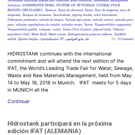
Stormwater discharge systems and combined sewer overflows
,
Stormwater Management
Solutions
,
STORMWATER TANKS
,
SYSTÈME DE NETTOYAGE CENTRAL POUR
BASSINS CIRCULAIRES.
,
Tamices
,
Tamis de déversoir
,
Tamiz
,
Tanc de tempesta
,
tanc de
tempestes
,
Tanques de tormenta
,
Tauchwände
,
tipping bucket
,
tolva basculante
,
Uzbrojenie przelewów
,
valvole di ritegno
,
Valvula tipo pinza
,
valvula vortice
,
valvulas pico
pato
,
válvulas reguladoras de caudal
,
valvulas vortex
,
Vanne
,
Visszatorlódás-csappantyú
,
Visszatorlódás-gátlók
,
volquete
,
vortex
,
Vortex Flow Control
,
výkyvné česle
,
Výkyvný
paprskový čistič
,
Water flush
,
Water screen
,
Zabezpieczenia przeciw-cofkowe
,
Zajištění
zádrže
,
Zpetná klapka
,
сертификат ТР
,
تنك مانع العواصف
0 Comment
HIDROSTANK continues with the international
commitment and will attend the next edition of the
IFAT, the World’s Leading Trade Fair for Water, Sewage,
Waste and Raw Materials Management, held from May
14 to May 18, 2018 in Munich. IFAT meets for 5 days
in MUNICH all the
Continuar
Hidrostank participará en la próxima
edición IFAT (ALEMANIA)