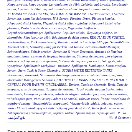
Klapa zwrotna
,
klapy zwrotne
,
La régulation de débit
,
Lefolyás-szabályozók
,
Lengősugár-
tisztító
,
Limiteur de débit
,
limpiador autobasculante
,
limpiador basculantes
,
NETEJADORS BASCULANTS
,
NETTOYAGE DE BASSINS
,
Overflow Screen
,
Overflow
Screening
,
pantallas deflectoras
,
PAS Screen
,
Pivoting Drum
,
Plovoucí klapka
,
Přepadová čistící klapka
,
Přepadový čistící válec naplněný
,
Přepadový čistící válec
plovoucí
,
Protection des déversoirs d'orage
,
Regen-überlaufbecken
,
Regenbeckenausrüstungen Spülsysteme
,
Regulace odtoku
,
Regulacja odpływu ze
zbiorników
,
Régulateur de débit
,
Régulateur de débit vortex
,
REGULATEUR VORTEX
,
Rückstauklappe
,
Rückstausicherung
,
Rückstauventil
,
Schwall-Spül-Klappe
,
Schwall-Spül-
Trommel befüllt
,
Schwallspülung für Becken und Kanäle
,
Schwenk-Strahl-Reiniger
,
Schwimmklappe
,
Schwingrechen
,
Screening & Water Treatment
,
sistemas de limpieza
autobasculantes
,
sistemas de limpieza basculantes
,
Sistemas de limpieza por clapetas
,
Sistemas de limpieza por compuertas
,
Sistemas de limpieza por vacío
,
Sita gęste
,
sito
wychyłowe
,
Spłukiwanie wychyłowe –ruchome
,
Spülkippen
,
Stauklappe
,
Storm overflow
Screen
,
Storm Tank & Sewer Cleansing
,
STORM WATER RETENTION TANKS
,
stormscreen
,
stormtank
,
Stormwater discharge systems and combined sewer overflows
,
Stormwater Management Solutions
,
STORMWATER TANKS
,
SYSTÈME DE NETTOYAGE
CENTRAL POUR BASSINS CIRCULAIRES.
,
Tamices
,
Tamis de déversoir
,
Tamiz
,
Tanc de
tempesta
,
tanc de tempestes
,
Tanques de tormenta
,
Tauchwände
,
tipping bucket
,
tolva
basculante
,
Uzbrojenie przelewów
,
valvole di ritegno
,
Valvula tipo pinza
,
valvula vortice
,
valvulas pico pato
,
válvulas reguladoras de caudal
,
valvulas vortex
,
Vanne
,
vertedouro de
transbordamento
,
Visszatorlódás-csappantyú
,
Visszatorlódás-gátlók
,
volquete
,
vortex
,
Vortex Flow Control
,
výkyvné česle
,
Výkyvný paprskový čistič
,
Water flush
,
Water screen
,
Zabezpieczenia przeciw-cofkowe
,
Zajištění zádrže
,
Zpetná klapka
,
сертификат ТР
,
تنك
مانع العواصف
0 Comment