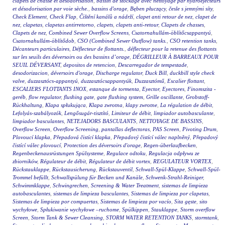
clapets de chasse et désodorisation
,
bassin de stockage avec nettoyage par hydroéjecteurs
et désodorisation par voie sèche.
,
bassins d'orage
,
Bęben płuczący
,
česle s jemnými síty
,
Check Element
,
Check Flap
,
Čištění kanálů a nádrží
,
clapet anti retour de nez
,
clapet de
nez
,
clapetas
,
clapetas antirretorno
,
clapets
,
clapets anti-retour
,
Clapets de chasses
,
Clapets de nez
,
Combined Sewer Overflow Screens
,
Csatornahullám-öblítőcsappantyú
,
Csatornahullám-öblítődob
,
CSO (Combined Sewer Outflow) tanks.
,
CSO retention tanks
,
Décanteurs particulaires
,
Déflecteur de flottants.
,
déflecteur pour la retenue des flottants
sur les seuils des déversoirs ou des bassins d’orage
,
DÉGRILLEUR À BARREAUX POUR
SEUIL DÉVERSANT
,
depositos de retencion
,
Descarregador de tempestade
,
desodorizacion
,
déversoirs d'orage
,
Discharge regulator
,
Duck Bill
,
duckbill style check
valve
,
duzzasztócs-appantyú
,
duzzasztócsappantyúk
,
Duzzasztómű
,
Escalier flottant
,
ESCALIERS FLOTTANTS INOX
,
estanque de tormenta
,
Eyector
,
Eyectores
,
Finomszita -
geréb
,
flow regulator
,
flushing gate
,
gate flushing system
,
Grille oscillante
,
Grobstoff-
Rückhaltung
,
Klapa spłukująca
,
Klapa zwrotna
,
klapy zwrotne
,
La régulation de débit
,
Lefolyás-szabályozók
,
Lengősugár-tisztító
,
Limiteur de débit
,
limpiador autobasculante
,
limpiador basculantes
,
NETEJADORS BASCULANTS
,
NETTOYAGE DE BASSINS
,
Overflow Screen
,
Overflow Screening
,
pantallas deflectoras
,
PAS Screen
,
Pivoting Drum
,
Plovoucí klapka
,
Přepadová čistící klapka
,
Přepadový čistící válec naplněný
,
Přepadový
čistící válec plovoucí
,
Protection des déversoirs d'orage
,
Regen-überlaufbecken
,
Regenbeckenausrüstungen Spülsysteme
,
Regulace odtoku
,
Regulacja odpływu ze
zbiorników
,
Régulateur de débit
,
Régulateur de débit vortex
,
REGULATEUR VORTEX
,
Rückstauklappe
,
Rückstausicherung
,
Rückstauventil
,
Schwall-Spül-Klappe
,
Schwall-Spül-
Trommel befüllt
,
Schwallspülung für Becken und Kanäle
,
Schwenk-Strahl-Reiniger
,
Schwimmklappe
,
Schwingrechen
,
Screening & Water Treatment
,
sistemas de limpieza
autobasculantes
,
sistemas de limpieza basculantes
,
Sistemas de limpieza por clapetas
,
Sistemas de limpieza por compuertas
,
Sistemas de limpieza por vacío
,
Sita gęste
,
sito
wychyłowe
,
Spłukiwanie wychyłowe –ruchome
,
Spülkippen
,
Stauklappe
,
Storm overflow
Screen
,
Storm Tank & Sewer Cleansing
,
STORM WATER RETENTION TANKS
,
stormtank
,