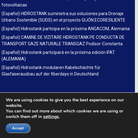
fotovoltaicas
(Español) HIDROSTANK suministra sus soluciones para Drenaje
Urbano Sostenible (SUDS) en el proyecto GIJÓN ECORESILIENTE
(Español) Hidrostank participa en la próxima ANGACOM, Alemania
(Español) CAMINE DE VIZITARE HIDROSTANK PE CONDUCTA DE
TRANSPORT GAZE NATURALE TRANSGAZ Podisor-Constanta
(Español) Hidrostank participará en la próxima edición IFAT
(ALEMANIA)
(Español) Hidrostank modularen Kabelschächte für
Glasfaserausbau auf der fiberdays in Deutschland
ENLACES
We are using cookies to give you the best experience on our
website.
SUDS
You can find out more about which cookies we are using or
Legal
switch them off in
settings
.
Accept