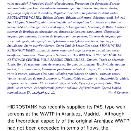
válec naplněný
,
Přepadový čistící válec plovoucí
,
Protection des déversoirs d'orage
,
Regen-überlaufbecken
,
Regenbeckenausrüstungen Spülsysteme
,
Regulace odtoku
,
Regulacja odpływu ze zbiorników
,
Régulateur de débit
,
Régulateur de débit vortex
,
REGULATEUR VORTEX
,
Rückstauklappe
,
Rückstausicherung
,
Rückstauventil
,
Schwall-
Spül-Klappe
,
Schwall-Spül-Trommel befüllt
,
Schwallspülung für Becken und Kanäle
,
Schwenk-Strahl-Reiniger
,
Schwimmklappe
,
Schwingrechen
,
Screening & Water Treatment
,
sistemas de limpieza autobasculantes
,
sistemas de limpieza basculantes
,
Sistemas de
limpieza por clapetas
,
Sistemas de limpieza por compuertas
,
Sistemas de limpieza por
vacío
,
Sita gęste
,
sito wychyłowe
,
Spłukiwanie wychyłowe –ruchome
,
Spülkippen
,
Stauklappe
,
Storm overflow Screen
,
Storm Tank & Sewer Cleansing
,
STORM WATER
RETENTION TANKS
,
stormtank
,
Stormwater discharge systems and combined sewer
overflows
,
Stormwater Management Solutions
,
STORMWATER TANKS
,
SYSTÈME DE
NETTOYAGE CENTRAL POUR BASSINS CIRCULAIRES.
,
Tamices
,
Tamis de déversoir
,
Tamiz
,
Tanc de tempesta
,
tanc de tempestes
,
Tanques de tormenta
,
Tauchwände
,
tipping
bucket
,
tolva basculante
,
Uzbrojenie przelewów
,
valvole di ritegno
,
Valvula tipo pinza
,
valvula vortice
,
valvulas pico pato
,
válvulas reguladoras de caudal
,
valvulas vortex
,
Vanne
,
vertedouro de transbordamento
,
Visszatorlódás-csappantyú
,
Visszatorlódás-gátlók
,
volquete
,
vortex
,
Vortex Flow Control
,
výkyvné česle
,
Výkyvný paprskový čistič
,
Water
flush
,
Water screen
,
Zabezpieczenia przeciw-cofkowe
,
Zajištění zádrže
,
Zpetná klapka
,
сертификат ТР
,
تنك مانع العواصف
0 Comment
HIDROSTANK has recently supplied its PAS-type weir
screens at the WWTP in Aranjuez, Madrid. Although
the theoretical capacity of the original Aranjuez WWTP
had not been exceeded in terms of flows, the