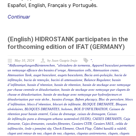
Español, English, Français y Português.
Continuar
(English) HIDROSTANK participates in the
forthcoming edition of IFAT (GERMANY)
May 10, 2024
by Juan Gazpio Irujo
"
,
"AbflussregelungenBürstenrechen
,
"aliviadero de tormenta
,
Appareil basculant permettant
un nettoyage efficace des bassins d’orage
,
Attenuation cells
,
Attenuation crates
,
Attenuation Tank
,
auget basculant
,
augets basculants
,
Bacia anti-poluição
,
bacia de
infiltração
,
bacia de retenção
,
bacini di attenuazione
,
Balance Regulator
,
bassin
d’infiltration
,
bassin d’rétention
,
bassin de rétention
,
bassin de stockage avec nettoyage
par chasse centrale et désodorisation
,
bassin de stockage avec nettoyage par clapets de
chasse et désodorisation
,
bassin de stockage avec nettoyage par hydroéjecteurs et
désodorisation par voie sèche.
,
bassins d'orage
,
Bęben płuczący
,
Bloc de percolare
,
blocs
d’infiltration
,
blocs d’rétention
,
blocuri de infiltratie
,
BLOQUE DRENANTE
,
Bloques
alvéolaires
,
BLOQUES DRENANTES
,
bolones
,
BOX D’INFILTRATION
,
Caisson de
rétention pour bassin enterré
,
Caixa de drenatge
,
caixas de drenagem
,
Caixas
de infiltração para a drenagem urbana sustentável (SUDS)
,
CAIXES DRENANTS
,
Caja
drenante
,
Cajas drenantes
,
canales filtrantes
,
Cassiers CSTB
,
Cassiers SAUL
,
celda de
infiltración
,
česle s jemnými síty
,
Check Element
,
Check Flap
,
Čištění kanálů a nádrží
,
clapet anti retour de nez
,
clapet de nez
,
clapetas
,
clapetas antirretorno
,
clapets
,
clapets