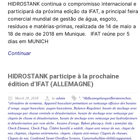
HIDROSTANK continua o compromisso internacional e
participará da próxima edição da IFAT, a principal feira
comercial mundial de gestão de água, esgoto,
resíduos e matérias-primas, realizada de 14 de maio a
18 de maio de 2018 em Munique. IFAT reúne por 5
dias em MUNICH
Continuar
HIDROSTANK participe à la prochaine
édition d’IFAT (ALLEMAGNE)
March 20, 2018
by
admin
"
,
"AbflussregelungenBürstenrechen
,
"aliviadero de tormenta
,
Appareil basculant permettant un nettoyage efficace des bassins
d’orage
,
auget basculant
,
augets basculants
,
Balance Regulator
,
bassin de stockage avec
nettoyage par chasse centrale et désodorisation
,
bassin de stockage avec nettoyage par
clapets de chasse et désodorisation
,
bassin de stockage avec nettoyage par hydroéjecteurs
et désodorisation par voie sèche.
,
bassins d'orage
,
Bęben płuczący
,
česle s jemnými síty
,
Check Element
,
Check Flap
,
Čištění kanálů a nádrží
,
clapet anti retour de nez
,
clapet de
nez
,
clapetas
,
clapetas antirretorno
,
clapets
,
clapets anti-retour
,
Clapets de chasses
,
Clapets de nez
,
Combined Sewer Overflow Screens
,
Csatornahullám-öblítőcsappantyú
,