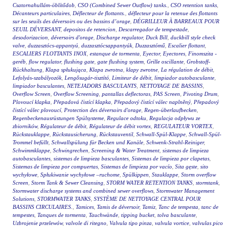
Csatornahullám-öblítődob
,
CSO (Combined Sewer Outflow) tanks.
,
CSO retention tanks
,
Décanteurs particulaires
,
Déflecteur de flottants.
,
déflecteur pour la retenue des flottants
sur les seuils des déversoirs ou des bassins d’orage
,
DÉGRILLEUR À BARREAUX POUR
SEUIL DÉVERSANT
,
depositos de retencion
,
Descarregador de tempestade
,
desodorizacion
,
déversoirs d'orage
,
Discharge regulator
,
Duck Bill
,
duckbill style check
valve
,
duzzasztócs-appantyú
,
duzzasztócsappantyúk
,
Duzzasztómű
,
Escalier flottant
,
ESCALIERS FLOTTANTS INOX
,
estanque de tormenta
,
Eyector
,
Eyectores
,
Finomszita -
geréb
,
flow regulator
,
flushing gate
,
gate flushing system
,
Grille oscillante
,
Grobstoff-
Rückhaltung
,
Klapa spłukująca
,
Klapa zwrotna
,
klapy zwrotne
,
La régulation de débit
,
Lefolyás-szabályozók
,
Lengősugár-tisztító
,
Limiteur de débit
,
limpiador autobasculante
,
limpiador basculantes
,
NETEJADORS BASCULANTS
,
NETTOYAGE DE BASSINS
,
Overflow Screen
,
Overflow Screening
,
pantallas deflectoras
,
PAS Screen
,
Pivoting Drum
,
Plovoucí klapka
,
Přepadová čistící klapka
,
Přepadový čistící válec naplněný
,
Přepadový
čistící válec plovoucí
,
Protection des déversoirs d'orage
,
Regen-überlaufbecken
,
Regenbeckenausrüstungen Spülsysteme
,
Regulace odtoku
,
Regulacja odpływu ze
zbiorników
,
Régulateur de débit
,
Régulateur de débit vortex
,
REGULATEUR VORTEX
,
Rückstauklappe
,
Rückstausicherung
,
Rückstauventil
,
Schwall-Spül-Klappe
,
Schwall-Spül-
Trommel befüllt
,
Schwallspülung für Becken und Kanäle
,
Schwenk-Strahl-Reiniger
,
Schwimmklappe
,
Schwingrechen
,
Screening & Water Treatment
,
sistemas de limpieza
autobasculantes
,
sistemas de limpieza basculantes
,
Sistemas de limpieza por clapetas
,
Sistemas de limpieza por compuertas
,
Sistemas de limpieza por vacío
,
Sita gęste
,
sito
wychyłowe
,
Spłukiwanie wychyłowe –ruchome
,
Spülkippen
,
Stauklappe
,
Storm overflow
Screen
,
Storm Tank & Sewer Cleansing
,
STORM WATER RETENTION TANKS
,
stormtank
,
Stormwater discharge systems and combined sewer overflows
,
Stormwater Management
Solutions
,
STORMWATER TANKS
,
SYSTÈME DE NETTOYAGE CENTRAL POUR
BASSINS CIRCULAIRES.
,
Tamices
,
Tamis de déversoir
,
Tamiz
,
Tanc de tempesta
,
tanc de
tempestes
,
Tanques de tormenta
,
Tauchwände
,
tipping bucket
,
tolva basculante
,
Uzbrojenie przelewów
,
valvole di ritegno
,
Valvula tipo pinza
,
valvula vortice
,
valvulas pico