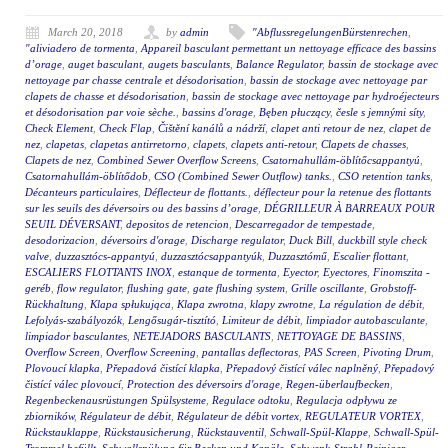
March 20, 2018
by
admin
"AbflussregelungenBürstenrechen
,
"aliviadero de tormenta
,
Appareil basculant permettant un nettoyage efficace des bassins
d’orage
,
auget basculant
,
augets basculants
,
Balance Regulator
,
bassin de stockage avec
nettoyage par chasse centrale et désodorisation
,
bassin de stockage avec nettoyage par
clapets de chasse et désodorisation
,
bassin de stockage avec nettoyage par hydroéjecteurs
et désodorisation par voie sèche.
,
bassins d'orage
,
Bęben płuczący
,
česle s jemnými síty
,
Check Element
,
Check Flap
,
Čištění kanálů a nádrží
,
clapet anti retour de nez
,
clapet de
nez
,
clapetas
,
clapetas antirretorno
,
clapets
,
clapets anti-retour
,
Clapets de chasses
,
Clapets de nez
,
Combined Sewer Overflow Screens
,
Csatornahullám-öblítőcsappantyú
,
Csatornahullám-öblítődob
,
CSO (Combined Sewer Outflow) tanks.
,
CSO retention tanks
,
Décanteurs particulaires
,
Déflecteur de flottants.
,
déflecteur pour la retenue des flottants
sur les seuils des déversoirs ou des bassins d’orage
,
DÉGRILLEUR À BARREAUX POUR
SEUIL DÉVERSANT
,
depositos de retencion
,
Descarregador de tempestade
,
desodorizacion
,
déversoirs d'orage
,
Discharge regulator
,
Duck Bill
,
duckbill style check
valve
,
duzzasztócs-appantyú
,
duzzasztócsappantyúk
,
Duzzasztómű
,
Escalier flottant
,
ESCALIERS FLOTTANTS INOX
,
estanque de tormenta
,
Eyector
,
Eyectores
,
Finomszita -
geréb
,
flow regulator
,
flushing gate
,
gate flushing system
,
Grille oscillante
,
Grobstoff-
Rückhaltung
,
Klapa spłukująca
,
Klapa zwrotna
,
klapy zwrotne
,
La régulation de débit
,
Lefolyás-szabályozók
,
Lengősugár-tisztító
,
Limiteur de débit
,
limpiador autobasculante
,
limpiador basculantes
,
NETEJADORS BASCULANTS
,
NETTOYAGE DE BASSINS
,
Overflow Screen
,
Overflow Screening
,
pantallas deflectoras
,
PAS Screen
,
Pivoting Drum
,
Plovoucí klapka
,
Přepadová čistící klapka
,
Přepadový čistící válec naplněný
,
Přepadový
čistící válec plovoucí
,
Protection des déversoirs d'orage
,
Regen-überlaufbecken
,
Regenbeckenausrüstungen Spülsysteme
,
Regulace odtoku
,
Regulacja odpływu ze
zbiorników
,
Régulateur de débit
,
Régulateur de débit vortex
,
REGULATEUR VORTEX
,
Rückstauklappe
,
Rückstausicherung
,
Rückstauventil
,
Schwall-Spül-Klappe
,
Schwall-Spül-