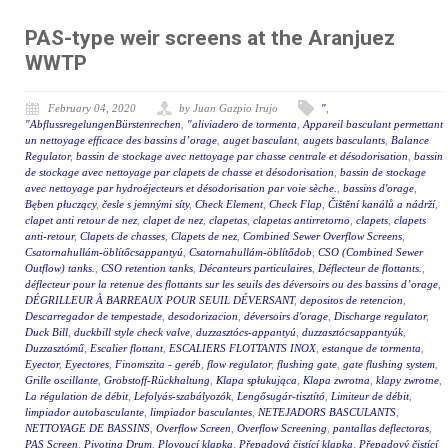
PAS-type weir screens at the Aranjuez
WWTP
February 04, 2020
by Juan Gazpio Irujo
"
,
"AbflussregelungenBürstenrechen
,
"aliviadero de tormenta
,
Appareil basculant permettant
un nettoyage efficace des bassins d’orage
,
auget basculant
,
augets basculants
,
Balance
Regulator
,
bassin de stockage avec nettoyage par chasse centrale et désodorisation
,
bassin
de stockage avec nettoyage par clapets de chasse et désodorisation
,
bassin de stockage
avec nettoyage par hydroéjecteurs et désodorisation par voie sèche.
,
bassins d'orage
,
Bęben płuczący
,
česle s jemnými síty
,
Check Element
,
Check Flap
,
Čištění kanálů a nádrží
,
clapet anti retour de nez
,
clapet de nez
,
clapetas
,
clapetas antirretorno
,
clapets
,
clapets
anti-retour
,
Clapets de chasses
,
Clapets de nez
,
Combined Sewer Overflow Screens
,
Csatornahullám-öblítőcsappantyú
,
Csatornahullám-öblítődob
,
CSO (Combined Sewer
Outflow) tanks.
,
CSO retention tanks
,
Décanteurs particulaires
,
Déflecteur de flottants.
,
déflecteur pour la retenue des flottants sur les seuils des déversoirs ou des bassins d’orage
,
DÉGRILLEUR À BARREAUX POUR SEUIL DÉVERSANT
,
depositos de retencion
,
Descarregador de tempestade
,
desodorizacion
,
déversoirs d'orage
,
Discharge regulator
,
Duck Bill
,
duckbill style check valve
,
duzzasztócs-appantyú
,
duzzasztócsappantyúk
,
Duzzasztómű
,
Escalier flottant
,
ESCALIERS FLOTTANTS INOX
,
estanque de tormenta
,
Eyector
,
Eyectores
,
Finomszita - geréb
,
flow regulator
,
flushing gate
,
gate flushing system
,
Grille oscillante
,
Grobstoff-Rückhaltung
,
Klapa spłukująca
,
Klapa zwrotna
,
klapy zwrotne
,
La régulation de débit
,
Lefolyás-szabályozók
,
Lengősugár-tisztító
,
Limiteur de débit
,
limpiador autobasculante
,
limpiador basculantes
,
NETEJADORS BASCULANTS
,
NETTOYAGE DE BASSINS
,
Overflow Screen
,
Overflow Screening
,
pantallas deflectoras
,
PAS Screen
,
Pivoting Drum
,
Plovoucí klapka
,
Přepadová čistící klapka
,
Přepadový čistící