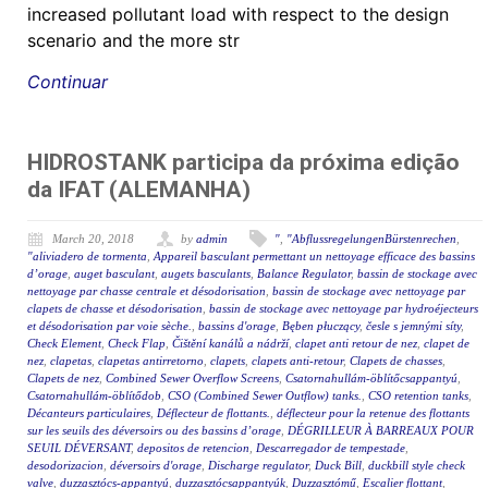
increased pollutant load with respect to the design
scenario and the more str
Continuar
HIDROSTANK participa da próxima edição
da IFAT (ALEMANHA)
March 20, 2018
by
admin
"
,
"AbflussregelungenBürstenrechen
,
"aliviadero de tormenta
,
Appareil basculant permettant un nettoyage efficace des bassins
d’orage
,
auget basculant
,
augets basculants
,
Balance Regulator
,
bassin de stockage avec
nettoyage par chasse centrale et désodorisation
,
bassin de stockage avec nettoyage par
clapets de chasse et désodorisation
,
bassin de stockage avec nettoyage par hydroéjecteurs
et désodorisation par voie sèche.
,
bassins d'orage
,
Bęben płuczący
,
česle s jemnými síty
,
Check Element
,
Check Flap
,
Čištění kanálů a nádrží
,
clapet anti retour de nez
,
clapet de
nez
,
clapetas
,
clapetas antirretorno
,
clapets
,
clapets anti-retour
,
Clapets de chasses
,
Clapets de nez
,
Combined Sewer Overflow Screens
,
Csatornahullám-öblítőcsappantyú
,
Csatornahullám-öblítődob
,
CSO (Combined Sewer Outflow) tanks.
,
CSO retention tanks
,
Décanteurs particulaires
,
Déflecteur de flottants.
,
déflecteur pour la retenue des flottants
sur les seuils des déversoirs ou des bassins d’orage
,
DÉGRILLEUR À BARREAUX POUR
SEUIL DÉVERSANT
,
depositos de retencion
,
Descarregador de tempestade
,
desodorizacion
,
déversoirs d'orage
,
Discharge regulator
,
Duck Bill
,
duckbill style check
valve
,
duzzasztócs-appantyú
,
duzzasztócsappantyúk
,
Duzzasztómű
,
Escalier flottant
,