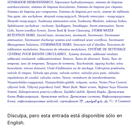
SEPARADOR HIDRODINÁMICO
,
Séparateur hydrodynamique
,
sistemas de limpieza
autobasculantes
,
sistemas de limpieza basculantes
,
Sistemas de limpieza por clapetas
,
Sistemas de limpieza por compuertas
,
Sistemas de limpieza por vacío
,
sisteme de infiltratie
,
Sita gęste
,
sito wychyłowe
,
skrzynek rozsączających
,
Skrzynki retencyjno - rozsączające
,
Skrzynki rozsączające
,
Soakaway attenuation units
,
Soakaway Modules
,
sokaway bobex
,
Spłukiwanie wychyłowe –ruchome
,
Spülkippen
,
Stauklappe
,
Storm attenuation
,
Storm
Cells
,
Storm overflow Screen
,
Storm Tank & Sewer Cleansing
,
STORM WATER
RETENTION TANKS
,
StormCrates
,
stormscreen
,
stormtank
,
Stormwater
,
Stormwater
attenuation
,
Stormwater discharge systems and combined sewer overflows
,
Stormwater
Management Solutions
,
STORMWATER TANKS
,
Structure nid d’abeilles
,
Structures de
infiltration modulaires
,
Structures de rétention modulaires
,
SYSTÈME DE NETTOYAGE
CENTRAL POUR BASSINS CIRCULAIRES.
,
Systemy drenażu
,
szikkasztó rendszer
,
szikkasztó rendszerek
,
szikkasztórendszer
,
Tamices
,
Tamis de déversoir
,
Tamiz
,
Tanc de
tempesta
,
tanc de tempestes
,
Tanques de tormenta
,
Tauchwände
,
tipping bucket
,
tolva
basculante
,
trincee drenanti
,
Unité d'infiltration ou de stockage
,
Uzbrojenie przelewów
,
valvole di ritegno
,
Valvula tipo pinza
,
valvula vortice
,
valvulas pico pato
,
válvulas
reguladoras de caudal
,
valvulas vortex
,
Vanne
,
vertedouro de transbordamento
,
Visszatorlódás-csappantyú
,
Visszatorlódás-gátlók
,
volquete
,
vortex
,
Vortex Flow Control
,
výkyvné česle
,
Výkyvný paprskový čistič
,
Water flush
,
Water screen
,
Yağmur Suyu Yönetim
Sistemi
,
Zabezpieczenia przeciw-cofkowe
,
Zajištění zádrže
,
Zpetná klapka
,
Дренажные
блоки Инфильтрация.
,
дренажные модули
,
Дренажные системы
,
Инфильтрационные
блоки
,
инфильтрационных модулей
,
сертификат ТР
,
تنك مانع العواصف
0 Comment
Disculpa, pero esta entrada está disponible sólo en
English.