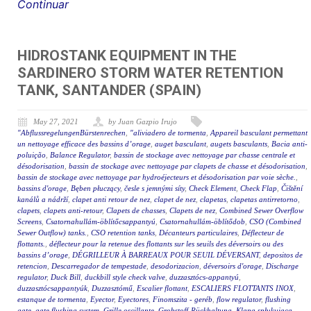
Continuar
HIDROSTANK EQUIPMENT IN THE
SARDINERO STORM WATER RETENTION
TANK, SANTANDER (SPAIN)
May 27, 2021
by Juan Gazpio Irujo
"AbflussregelungenBürstenrechen
,
"aliviadero de tormenta
,
Appareil basculant permettant
un nettoyage efficace des bassins d’orage
,
auget basculant
,
augets basculants
,
Bacia anti-
poluição
,
Balance Regulator
,
bassin de stockage avec nettoyage par chasse centrale et
désodorisation
,
bassin de stockage avec nettoyage par clapets de chasse et désodorisation
,
bassin de stockage avec nettoyage par hydroéjecteurs et désodorisation par voie sèche.
,
bassins d'orage
,
Bęben płuczący
,
česle s jemnými síty
,
Check Element
,
Check Flap
,
Čištění
kanálů a nádrží
,
clapet anti retour de nez
,
clapet de nez
,
clapetas
,
clapetas antirretorno
,
clapets
,
clapets anti-retour
,
Clapets de chasses
,
Clapets de nez
,
Combined Sewer Overflow
Screens
,
Csatornahullám-öblítőcsappantyú
,
Csatornahullám-öblítődob
,
CSO (Combined
Sewer Outflow) tanks.
,
CSO retention tanks
,
Décanteurs particulaires
,
Déflecteur de
flottants.
,
déflecteur pour la retenue des flottants sur les seuils des déversoirs ou des
bassins d’orage
,
DÉGRILLEUR À BARREAUX POUR SEUIL DÉVERSANT
,
depositos de
retencion
,
Descarregador de tempestade
,
desodorizacion
,
déversoirs d'orage
,
Discharge
regulator
,
Duck Bill
,
duckbill style check valve
,
duzzasztócs-appantyú
,
duzzasztócsappantyúk
,
Duzzasztómű
,
Escalier flottant
,
ESCALIERS FLOTTANTS INOX
,
estanque de tormenta
,
Eyector
,
Eyectores
,
Finomszita - geréb
,
flow regulator
,
flushing
gate
,
gate flushing system
,
Grille oscillante
,
Grobstoff-Rückhaltung
,
Klapa spłukująca
,