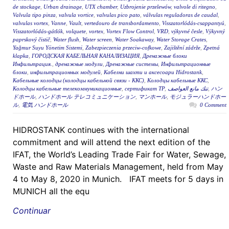
de stockage
,
Urban drainage
,
UTX chamber
,
Uzbrojenie przelewów
,
valvole di ritegno
,
Valvula tipo pinza
,
valvula vortice
,
valvulas pico pato
,
válvulas reguladoras de caudal
,
valvulas vortex
,
Vanne
,
Vault
,
vertedouro de transbordamento
,
Visszatorlódás-csappantyú
,
Visszatorlódás-gátlók
,
volquete
,
vortex
,
Vortex Flow Control
,
VRD
,
výkyvné česle
,
Výkyvný
paprskový čistič
,
Water flush
,
Water screen
,
Water Soakaway
,
Water Storage Crates
,
Yağmur Suyu Yönetim Sistemi
,
Zabezpieczenia przeciw-cofkowe
,
Zajištění zádrže
,
Zpetná
klapka
,
ГОРОДСКАЯ КАБЕЛЬНАЯ КАНАЛИЗАЦИЯ
,
Дренажные блоки
Инфильтрация.
,
дренажные модули
,
Дренажные системы
,
Инфильтрационные
блоки
,
инфильтрационных модулей
,
Кабелни шахти и аксесоари Hidrostank
,
Кабельные колодцы (колодцы кабельной связи - ККС)
,
Колодцы кабельные ККС
,
Колодцы кабельные телекоммуникационные
,
сертификат ТР
,
تنك مانع العواصف
,
ハン
ドホール
,
ハンドホール テレコミュニケーション
,
マンホール
,
モジュラーハンドホー
ル
,
電気 ハンドホール
0 Comment
HIDROSTANK continues with the international
commitment and will attend the next edition of the
IFAT, the World’s Leading Trade Fair for Water, Sewage,
Waste and Raw Materials Management, held from May
4 to May 8, 2020 in Munich. IFAT meets for 5 days in
MUNICH all the equ
Continuar