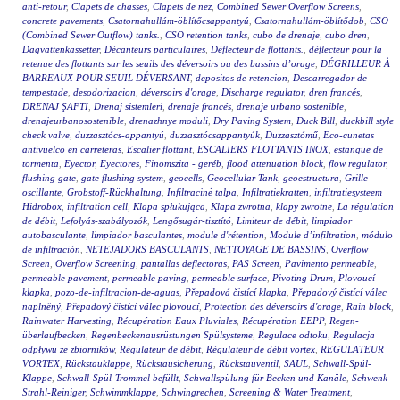
anti-retour
,
Clapets de chasses
,
Clapets de nez
,
Combined Sewer Overflow Screens
,
concrete pavements
,
Csatornahullám-öblítőcsappantyú
,
Csatornahullám-öblítődob
,
CSO
(Combined Sewer Outflow) tanks.
,
CSO retention tanks
,
cubo de drenaje
,
cubo dren
,
Dagvattenkassetter
,
Décanteurs particulaires
,
Déflecteur de flottants.
,
déflecteur pour la
retenue des flottants sur les seuils des déversoirs ou des bassins d’orage
,
DÉGRILLEUR À
BARREAUX POUR SEUIL DÉVERSANT
,
depositos de retencion
,
Descarregador de
tempestade
,
desodorizacion
,
déversoirs d'orage
,
Discharge regulator
,
dren francés
,
DRENAJ ŞAFTI
,
Drenaj sistemleri
,
drenaje francés
,
drenaje urbano sostenible
,
drenajeurbanosostenible
,
drenazhnye moduli
,
Dry Paving System
,
Duck Bill
,
duckbill style
check valve
,
duzzasztócs-appantyú
,
duzzasztócsappantyúk
,
Duzzasztómű
,
Eco-cunetas
antivuelco en carreteras
,
Escalier flottant
,
ESCALIERS FLOTTANTS INOX
,
estanque de
tormenta
,
Eyector
,
Eyectores
,
Finomszita - geréb
,
flood attenuation block
,
flow regulator
,
flushing gate
,
gate flushing system
,
geocells
,
Geocellular Tank
,
geoestructura
,
Grille
oscillante
,
Grobstoff-Rückhaltung
,
Infiltracinė talpa
,
Infiltratiekratten
,
infiltratiesysteem
Hidrobox
,
infiltration cell
,
Klapa spłukująca
,
Klapa zwrotna
,
klapy zwrotne
,
La régulation
de débit
,
Lefolyás-szabályozók
,
Lengősugár-tisztító
,
Limiteur de débit
,
limpiador
autobasculante
,
limpiador basculantes
,
module d'rétention
,
Module d’infiltration
,
módulo
de infiltración
,
NETEJADORS BASCULANTS
,
NETTOYAGE DE BASSINS
,
Overflow
Screen
,
Overflow Screening
,
pantallas deflectoras
,
PAS Screen
,
Pavimento permeable
,
permeable pavement
,
permeable paving
,
permeable surface
,
Pivoting Drum
,
Plovoucí
klapka
,
pozo-de-infiltracion-de-aguas
,
Přepadová čistící klapka
,
Přepadový čistící válec
naplněný
,
Přepadový čistící válec plovoucí
,
Protection des déversoirs d'orage
,
Rain block
,
Rainwater Harvesting
,
Récupération Eaux Pluviales
,
Récupération EEPP
,
Regen-
überlaufbecken
,
Regenbeckenausrüstungen Spülsysteme
,
Regulace odtoku
,
Regulacja
odpływu ze zbiorników
,
Régulateur de débit
,
Régulateur de débit vortex
,
REGULATEUR
VORTEX
,
Rückstauklappe
,
Rückstausicherung
,
Rückstauventil
,
SAUL
,
Schwall-Spül-
Klappe
,
Schwall-Spül-Trommel befüllt
,
Schwallspülung für Becken und Kanäle
,
Schwenk-
Strahl-Reiniger
,
Schwimmklappe
,
Schwingrechen
,
Screening & Water Treatment
,