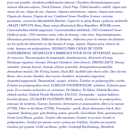
pour eau potable
,
chambres préfabriquées telecom
,
Chambres thermoplastiques pour
réseaux télécoms enfouis
,
Check Element
,
Check Flap
,
Čištění kanálů a nádrží
,
clapet anti
retour de nez
,
clapet de nez
,
clapetas
,
clapetas antirretorno
,
clapets
,
clapets anti-retour
,
Clapets de chasses
,
Clapets de nez
,
Combined Sewer Overflow Screens
,
concrete
pavements
,
couvercles;Aknafedelek;Hatches ;Coperchi in ghisa;Rama i pokrywy studzienki
;WŁAZY I WPUSTY;Люки;Люки легкие;Brunnslock;Baca Kapakları; RÖGAR;covers
,
Csatornahullám-öblítőcsappantyú
,
Csatornahullám-öblítődob
,
CSO (Combined Sewer
Outflow) tanks.
,
CSO retention tanks
,
cubo de drenaje
,
cubo dren
,
Dagvattenkassetter
,
Décanteurs particulaires
,
Déflecteur de flottants.
,
déflecteur pour la retenue des flottants
sur les seuils des déversoirs ou des bassins d’orage
,
degrau
,
Degrau para câmara de
visita
,
degraus em polipropileno
,
DEGRAUS PARA CAIXAS DE VISITA
SUBTERRÂNEAS
,
DÉGRILLEUR À BARREAUX POUR SEUIL DÉVERSANT
,
depositos
de retencion
,
Descarregador de tempestade
,
desodorizacion
,
déversoirs d'orage
,
Discharge regulator
,
drawpit
,
Drawpit Chambers
,
dren francés
,
DRENAJ ŞAFTI
,
Drenaj
sistemleri
,
drenaje francés
,
drenaje urbano sostenible
,
drenajeurbanosostenible
,
drenazhnye moduli
,
Dry Paving System
,
Duck Bill
,
duckbill style check valve
,
Duct Access
Boxes
,
duct access chamber
,
duct access chambers
,
duzzasztócs-appantyú
,
duzzasztócsappantyúk
,
Duzzasztómű
,
easypit
,
echelon
,
Échelon en polypropylène courbe
,
Échelon en polypropylène droit
,
ECHELON POLYPROPYLENE
,
echelons
,
Échelons pour
puits
,
Eco-cunetas antivuelco en carreteras
,
Ek Odalari
,
Ek Odasi
,
Elektrik Bacaları
,
elektrik menhol
,
Elektrik Plastik Menholler
,
EN13101
,
Energetyka – studnie kablowe
,
Escalier flottant
,
ESCALIERS FLOTTANTS INOX
,
escalin
,
Escalones de polipropileno
,
estanque de tormenta
,
Eyector
,
Eyectores
,
ferroviaires et autoroutières
,
fibre à la maison
(FTTH)
,
Fibre to the Home (FTTH)
,
Finomszita - geréb
,
flood attenuation block
,
flow
regulator
,
flushing gate
,
gate flushing system
,
geocells
,
Geocellular Tank
,
geoestructura
,
Grade Level Boxes
,
gradini
,
Gradini alla marinara
,
Gradini in acciaio rivestiti in
polipropilene
,
Gradini per parete curva e piana per l'edilizia
,
Gradini per pozzetti
,
Gradino per pozzetti
,
Grille oscillante
,
grilles
,
Grobstoff-Rückhaltung
,
Handhole
,