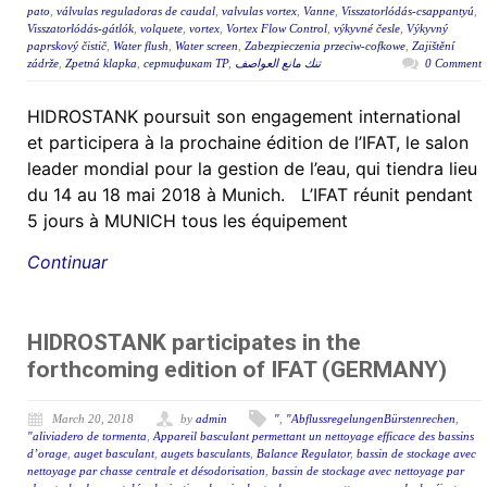
pato
,
válvulas reguladoras de caudal
,
valvulas vortex
,
Vanne
,
Visszatorlódás-csappantyú
,
Visszatorlódás-gátlók
,
volquete
,
vortex
,
Vortex Flow Control
,
výkyvné česle
,
Výkyvný
paprskový čistič
,
Water flush
,
Water screen
,
Zabezpieczenia przeciw-cofkowe
,
Zajištění
zádrže
,
Zpetná klapka
,
сертификат ТР
,
تنك مانع العواصف
0 Comment
HIDROSTANK poursuit son engagement international
et participera à la prochaine édition de l’IFAT, le salon
leader mondial pour la gestion de l’eau, qui tiendra lieu
du 14 au 18 mai 2018 à Munich. L’IFAT réunit pendant
5 jours à MUNICH tous les équipement
Continuar
HIDROSTANK participates in the
forthcoming edition of IFAT (GERMANY)
March 20, 2018
by
admin
"
,
"AbflussregelungenBürstenrechen
,
"aliviadero de tormenta
,
Appareil basculant permettant un nettoyage efficace des bassins
d’orage
,
auget basculant
,
augets basculants
,
Balance Regulator
,
bassin de stockage avec
nettoyage par chasse centrale et désodorisation
,
bassin de stockage avec nettoyage par