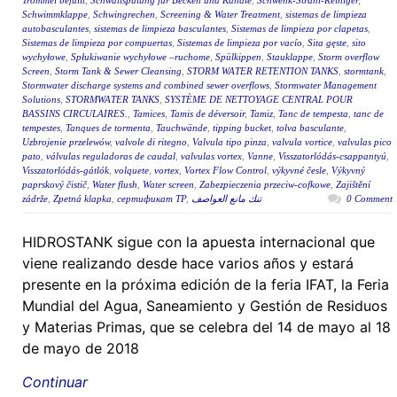
Trommel befüllt
,
Schwallspülung für Becken und Kanäle
,
Schwenk-Strahl-Reiniger
,
Schwimmklappe
,
Schwingrechen
,
Screening & Water Treatment
,
sistemas de limpieza
autobasculantes
,
sistemas de limpieza basculantes
,
Sistemas de limpieza por clapetas
,
Sistemas de limpieza por compuertas
,
Sistemas de limpieza por vacío
,
Sita gęste
,
sito
wychyłowe
,
Spłukiwanie wychyłowe –ruchome
,
Spülkippen
,
Stauklappe
,
Storm overflow
Screen
,
Storm Tank & Sewer Cleansing
,
STORM WATER RETENTION TANKS
,
stormtank
,
Stormwater discharge systems and combined sewer overflows
,
Stormwater Management
Solutions
,
STORMWATER TANKS
,
SYSTÈME DE NETTOYAGE CENTRAL POUR
BASSINS CIRCULAIRES.
,
Tamices
,
Tamis de déversoir
,
Tamiz
,
Tanc de tempesta
,
tanc de
tempestes
,
Tanques de tormenta
,
Tauchwände
,
tipping bucket
,
tolva basculante
,
Uzbrojenie przelewów
,
valvole di ritegno
,
Valvula tipo pinza
,
valvula vortice
,
valvulas pico
pato
,
válvulas reguladoras de caudal
,
valvulas vortex
,
Vanne
,
Visszatorlódás-csappantyú
,
Visszatorlódás-gátlók
,
volquete
,
vortex
,
Vortex Flow Control
,
výkyvné česle
,
Výkyvný
paprskový čistič
,
Water flush
,
Water screen
,
Zabezpieczenia przeciw-cofkowe
,
Zajištění
zádrže
,
Zpetná klapka
,
сертификат ТР
,
تنك مانع العواصف
0 Comment
HIDROSTANK sigue con la apuesta internacional que
viene realizando desde hace varios años y estará
presente en la próxima edición de la feria IFAT, la Feria
Mundial del Agua, Saneamiento y Gestión de Residuos
y Materias Primas, que se celebra del 14 de mayo al 18
de mayo de 2018
Continuar