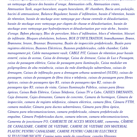
un nettoyage efficace des bassins d’orage
,
Attenuation cells
,
Attenuation crates
,
Attenuation Tank
,
auget basculant
,
augets basculants
,
AV chambers
,
Bacia anti-poluição
,
bacini di attenuazione
,
Balance Regulator
,
bassin d’infiltration
,
bassin d’rétention
,
bassin
de rétention
,
bassin de stockage avec nettoyage par chasse centrale et désodorisation
,
bassin de stockage avec nettoyage par clapets de chasse et désodorisation
,
bassin de
stockage avec nettoyage par hydroéjecteurs et désodorisation par voie sèche.
,
bassins
d'orage
,
Bęben płuczący
,
Bloc de percolare
,
blocs d’infiltration
,
blocs d’rétention
,
blocuri
de infiltratie
,
Bloques alvéolaires
,
bolones
,
BOX D’INFILTRATION
,
brøndkammer
,
Brønn
,
Brønnene
,
brunn
,
Brunnar
,
Brunnarna
,
Buzón de inspección prefabricado
,
Buzón para
registros eléctricos
,
Buzones Eléctricos
,
Buzones prefabricados
,
cable chamber
,
Cable
management pit
,
Cable management vault
,
CABLE PIT
,
Caisson de rétention pour bassin
enterré
,
caixa de acesso
,
Caixa de drenatge
,
Caixa de drenaxe
,
Caixa de Luz e Passagem
,
caixa de passagem elétrica
,
Caixa de passagem para iluminação
,
Caixa modular em
polipropileno de alta resistência
,
caixas da rede distribuição subterrânea
,
caixas de
drenagem
,
Caixas de infiltração para a drenagem urbana sustentável (SUDS)
,
caixas de
passagem
,
caixas de passagem de fibra ótica e telefonia
,
caixas de passagem para fibras
ópticas
,
caixas de passagens tipo R1
,
caixas de passagens tipo R2
,
caixas de
passagens tipo R3
,
caixas de visita
,
Caixas Iluminação Pública
,
caixas para fibras
ópticas
,
Caixas Rede Elétrica
,
Caixas Telefonia
,
Caixas TV a Cabo
,
CAIXES DRENANTS
,
Caja drenante
,
Cajas drenantes
,
Camara de concreto
,
Camara de hormigon
,
Cámara de
inspección
,
camara de registro telefonica
,
cámara eléctrica
,
camara fibra
,
Cámara FTTH
,
camara modular
,
Cámara para ductos subterráneos
,
Cámara para fibra óptica
,
Cámara para telecomunicaciones
,
camara prefabricada
,
cámara prefabricada de
empalme
,
Cámara Prefabricadas ducto
,
camara telecom
,
camara telecomunicaciones
,
Camereta de jonctionare FO
,
CAMERETE DE ACCES MODULARE
,
cameretta
,
CĂMINE
DE CANALIZARE
,
CAMINE DE VIZITARE
,
CAMINE DE VIZITARE DIN MATERIAL
PLASTIC PENTRU CANALIZARE
,
CAMINE PENTRU CABLURI ELECTRICE
SI TELECOMUNICATII
,
Camine petru retele de canalizare
,
canales filtrantes
,