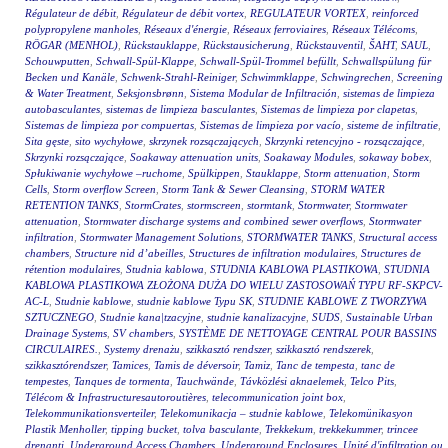
Régulateur de débit
,
Régulateur de débit vortex
,
REGULATEUR VORTEX
,
reinforced
polypropylene manholes
,
Réseaux d'énergie
,
Réseaux ferroviaires
,
Réseaux Télécoms
,
RÖGAR (MENHOL)
,
Rückstauklappe
,
Rückstausicherung
,
Rückstauventil
,
ŠAHT
,
SAUL
,
Schouwputten
,
Schwall-Spül-Klappe
,
Schwall-Spül-Trommel befüllt
,
Schwallspülung für
Becken und Kanäle
,
Schwenk-Strahl-Reiniger
,
Schwimmklappe
,
Schwingrechen
,
Screening
& Water Treatment
,
Seksjonsbrønn
,
Sistema Modular de Infiltración
,
sistemas de limpieza
autobasculantes
,
sistemas de limpieza basculantes
,
Sistemas de limpieza por clapetas
,
Sistemas de limpieza por compuertas
,
Sistemas de limpieza por vacío
,
sisteme de infiltratie
,
Sita gęste
,
sito wychyłowe
,
skrzynek rozsączających
,
Skrzynki retencyjno - rozsączające
,
Skrzynki rozsączające
,
Soakaway attenuation units
,
Soakaway Modules
,
sokaway bobex
,
Spłukiwanie wychyłowe –ruchome
,
Spülkippen
,
Stauklappe
,
Storm attenuation
,
Storm
Cells
,
Storm overflow Screen
,
Storm Tank & Sewer Cleansing
,
STORM WATER
RETENTION TANKS
,
StormCrates
,
stormscreen
,
stormtank
,
Stormwater
,
Stormwater
attenuation
,
Stormwater discharge systems and combined sewer overflows
,
Stormwater
infiltration
,
Stormwater Management Solutions
,
STORMWATER TANKS
,
Structural access
chambers
,
Structure nid d’abeilles
,
Structures de infiltration modulaires
,
Structures de
rétention modulaires
,
Studnia kablowa
,
STUDNIA KABLOWA PLASTIKOWA
,
STUDNIA
KABLOWA PLASTIKOWA ZŁOŻONA DUŻA DO WIELU ZASTOSOWAŃ TYPU RF-SKPCV-
AC-L
,
Studnie kablowe
,
studnie kablowe Typu SK
,
STUDNIE KABLOWE Z TWORZYWA
SZTUCZNEGO
,
Studnie kana|tzacyjne
,
studnie kanalizacyjne
,
SUDS
,
Sustainable Urban
Drainage Systems
,
SV chambers
,
SYSTÈME DE NETTOYAGE CENTRAL POUR BASSINS
CIRCULAIRES.
,
Systemy drenażu
,
szikkasztó rendszer
,
szikkasztó rendszerek
,
szikkasztórendszer
,
Tamices
,
Tamis de déversoir
,
Tamiz
,
Tanc de tempesta
,
tanc de
tempestes
,
Tanques de tormenta
,
Tauchwände
,
Távközlési aknaelemek
,
Telco Pits
,
Télécom & Infrastructuresautoroutières
,
telecommunication joint box
,
Telekommunikationsverteiler
,
Telekomunikacja – studnie kablowe
,
Telekomünikasyon
Plastik Menholler
,
tipping bucket
,
tolva basculante
,
Trekkekum
,
trekkekummer
,
trincee
drenanti
,
Underground Access Chambers
,
Underground Enclosures
,
Unité d'infiltration ou