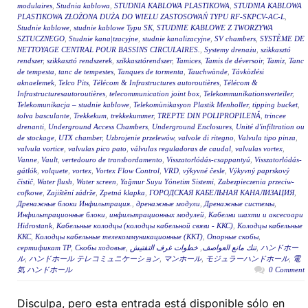
modulaires
,
Studnia kablowa
,
STUDNIA KABLOWA PLASTIKOWA
,
STUDNIA KABLOWA
PLASTIKOWA ZŁOŻONA DUŻA DO WIELU ZASTOSOWAŃ TYPU RF-SKPCV-AC-L
,
Studnie kablowe
,
studnie kablowe Typu SK
,
STUDNIE KABLOWE Z TWORZYWA
SZTUCZNEGO
,
Studnie kana|tzacyjne
,
studnie kanalizacyjne
,
SV chambers
,
SYSTÈME DE
NETTOYAGE CENTRAL POUR BASSINS CIRCULAIRES.
,
Systemy drenażu
,
szikkasztó
rendszer
,
szikkasztó rendszerek
,
szikkasztórendszer
,
Tamices
,
Tamis de déversoir
,
Tamiz
,
Tanc
de tempesta
,
tanc de tempestes
,
Tanques de tormenta
,
Tauchwände
,
Távközlési
aknaelemek
,
Telco Pits
,
Télécom & Infrastructures autoroutières
,
Télécom &
Infrastructuresautoroutières
,
telecommunication joint box
,
Telekommunikationsverteiler
,
Telekomunikacja – studnie kablowe
,
Telekomünikasyon Plastik Menholler
,
tipping bucket
,
tolva basculante
,
Trekkekum
,
trekkekummer
,
TREPTE DIN POLIPROPILENĂ
,
trincee
drenanti
,
Underground Access Chambers
,
Underground Enclosures
,
Unité d'infiltration ou
de stockage
,
UTX chamber
,
Uzbrojenie przelewów
,
valvole di ritegno
,
Valvula tipo pinza
,
valvula vortice
,
valvulas pico pato
,
válvulas reguladoras de caudal
,
valvulas vortex
,
Vanne
,
Vault
,
vertedouro de transbordamento
,
Visszatorlódás-csappantyú
,
Visszatorlódás-
gátlók
,
volquete
,
vortex
,
Vortex Flow Control
,
VRD
,
výkyvné česle
,
Výkyvný paprskový
čistič
,
Water flush
,
Water screen
,
Yağmur Suyu Yönetim Sistemi
,
Zabezpieczenia przeciw-
cofkowe
,
Zajištění zádrže
,
Zpetná klapka
,
ГОРОДСКАЯ КАБЕЛЬНАЯ КАНАЛИЗАЦИЯ
,
Дренажные блоки Инфильтрация.
,
дренажные модули
,
Дренажные системы
,
Инфильтрационные блоки
,
инфильтрационных модулей
,
Кабелни шахти и аксесоари
Hidrostank
,
Кабельные колодцы (колодцы кабельной связи - ККС)
,
Колодцы кабельные
ККС
,
Колодцы кабельные телекоммуникационные (ККТ)
,
Опорные скобы
,
сертификат ТР
,
Скобы ходовые
,
خطوات غرف التفتيش
,
تنك مانع العواصف
,
ハンドホー
ル
,
ハンドホール テレコミュニケーション
,
マンホール
,
モジュラーハンドホール
,
電
気 ハンドホール
0 Comment
Disculpa, pero esta entrada está disponible sólo en