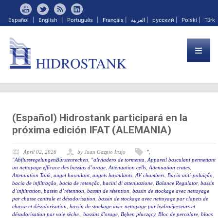
Español
|
English
|
Português
|
Français
|
العربية
|
русский
|
Polski
|
Türk
(Español) Hidrostank participará en la
próxima edición IFAT (ALEMANIA)
April 02, 2026
by Juan Gazpio Irujo
"
,
"AbflussregelungenBürstenrechen
,
"aliviadero de tormenta
,
Appareil basculant permettant
un nettoyage efficace des bassins d’orage
,
Attenuation cells
,
Attenuation crates
,
Attenuation Tank
,
auget basculant
,
augets basculants
,
AV chambers
,
Bacia anti-poluição
,
bacia de infiltração
,
bacia de retenção
,
bacini di attenuazione
,
Balance Regulator
,
bassin
d’infiltration
,
bassin d’rétention
,
bassin de rétention
,
bassin de stockage avec nettoyage
par chasse centrale et désodorisation
,
bassin de stockage avec nettoyage par clapets de
chasse et désodorisation
,
bassin de stockage avec nettoyage par hydroéjecteurs et
désodorisation par voie sèche.
,
bassins d'orage
,
Bęben płuczący
,
Bloc de percolare
,
blocs