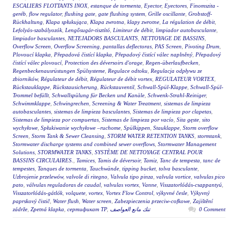
ESCALIERS FLOTTANTS INOX
,
estanque de tormenta
,
Eyector
,
Eyectores
,
Finomszita -
geréb
,
flow regulator
,
flushing gate
,
gate flushing system
,
Grille oscillante
,
Grobstoff-
Rückhaltung
,
Klapa spłukująca
,
Klapa zwrotna
,
klapy zwrotne
,
La régulation de débit
,
Lefolyás-szabályozók
,
Lengősugár-tisztító
,
Limiteur de débit
,
limpiador autobasculante
,
limpiador basculantes
,
NETEJADORS BASCULANTS
,
NETTOYAGE DE BASSINS
,
Overflow Screen
,
Overflow Screening
,
pantallas deflectoras
,
PAS Screen
,
Pivoting Drum
,
Plovoucí klapka
,
Přepadová čistící klapka
,
Přepadový čistící válec naplněný
,
Přepadový
čistící válec plovoucí
,
Protection des déversoirs d'orage
,
Regen-überlaufbecken
,
Regenbeckenausrüstungen Spülsysteme
,
Regulace odtoku
,
Regulacja odpływu ze
zbiorników
,
Régulateur de débit
,
Régulateur de débit vortex
,
REGULATEUR VORTEX
,
Rückstauklappe
,
Rückstausicherung
,
Rückstauventil
,
Schwall-Spül-Klappe
,
Schwall-Spül-
Trommel befüllt
,
Schwallspülung für Becken und Kanäle
,
Schwenk-Strahl-Reiniger
,
Schwimmklappe
,
Schwingrechen
,
Screening & Water Treatment
,
sistemas de limpieza
autobasculantes
,
sistemas de limpieza basculantes
,
Sistemas de limpieza por clapetas
,
Sistemas de limpieza por compuertas
,
Sistemas de limpieza por vacío
,
Sita gęste
,
sito
wychyłowe
,
Spłukiwanie wychyłowe –ruchome
,
Spülkippen
,
Stauklappe
,
Storm overflow
Screen
,
Storm Tank & Sewer Cleansing
,
STORM WATER RETENTION TANKS
,
stormtank
,
Stormwater discharge systems and combined sewer overflows
,
Stormwater Management
Solutions
,
STORMWATER TANKS
,
SYSTÈME DE NETTOYAGE CENTRAL POUR
BASSINS CIRCULAIRES.
,
Tamices
,
Tamis de déversoir
,
Tamiz
,
Tanc de tempesta
,
tanc de
tempestes
,
Tanques de tormenta
,
Tauchwände
,
tipping bucket
,
tolva basculante
,
Uzbrojenie przelewów
,
valvole di ritegno
,
Valvula tipo pinza
,
valvula vortice
,
valvulas pico
pato
,
válvulas reguladoras de caudal
,
valvulas vortex
,
Vanne
,
Visszatorlódás-csappantyú
,
Visszatorlódás-gátlók
,
volquete
,
vortex
,
Vortex Flow Control
,
výkyvné česle
,
Výkyvný
paprskový čistič
,
Water flush
,
Water screen
,
Zabezpieczenia przeciw-cofkowe
,
Zajištění
zádrže
,
Zpetná klapka
,
сертификат ТР
,
تنك مانع العواصف
0 Comment