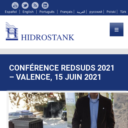
Español
|
English
|
Português
|
Français
|
العربية
|
русский
|
Polski
|
Türk
CONFÉRENCE REDSUDS 2021
– VALENCE, 15 JUIN 2021