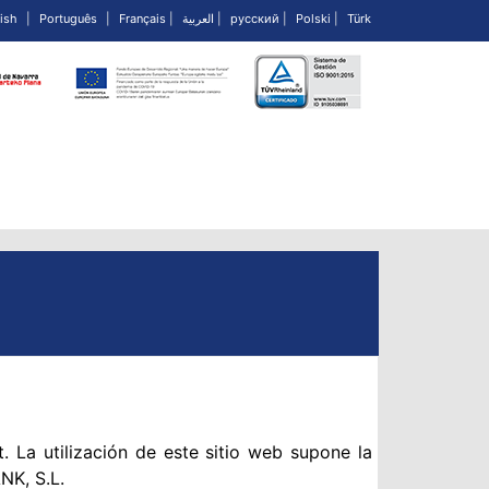
ish
|
Português
|
Français
|
العربية
|
русский
|
Polski
|
Türk
. La utilización de este sitio web supone la
NK, S.L.