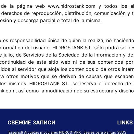
l de la página web www.hidrostank.com y todos los e
derechos de reproducción, distribución, comunicación y t
resión y descarga parcial o total de la misma.
eb es responsabilidad única de quien la realiza, no hacié
informático del usuario. HIDROSTANK S.L. sólo podrá ser 
e julio, de Servicios de la Sociedad de la Información y 
 o continuidad de este sitio web ni de sus contenidos po
bidos al servidor que aloja los contenidos o de otros inte
iera otros motivos que se deriven de causas que escapen
r los mismos. HIDROSTANK S.L. se reserva el derecho de m
k.com, así como la modificación de su estructura y diseño,
СВЕЖИЕ ЗАПИСИ
LINKS
(Español) Arquetas modulares HIDROSTANK, ideales para plantas
SUDS