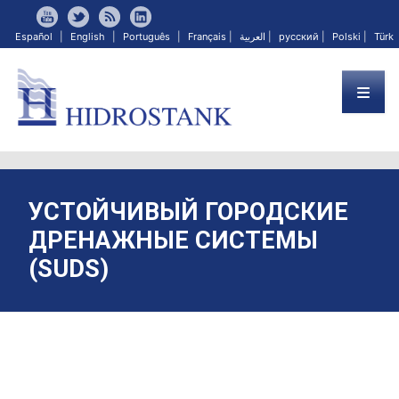
Español
|
English
|
Português
|
Français
|
العربية
|
русский
|
Polski
|
Türk
УСТОЙЧИВЫЙ ГОРОДСКИЕ
ДРЕНАЖНЫЕ СИСТЕМЫ
(SUDS)