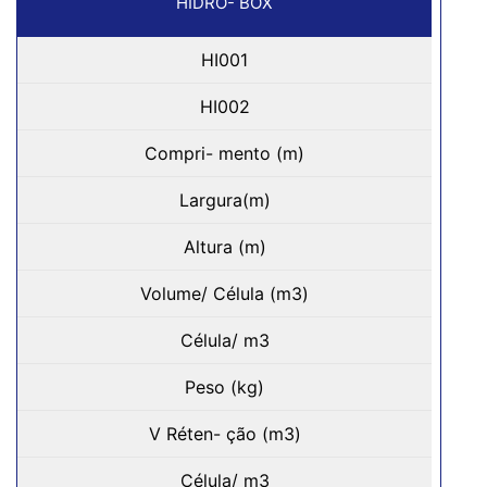
HIDRO- BOX
HI001
HI002
Compri- mento (m)
Largura(m)
Altura (m)
Volume/ Célula (m3)
Célula/ m3
Peso (kg)
V Réten- ção (m3)
Célula/ m3