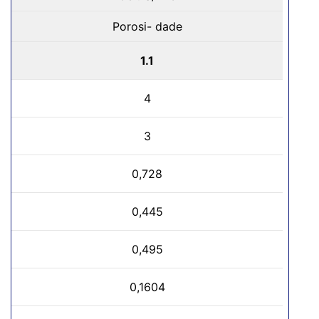
Porosi- dade
1.1
4
3
0,728
0,445
0,495
0,1604