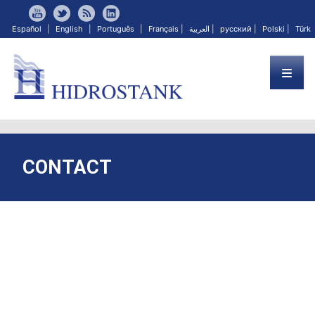
Español
|
English
|
Português
|
Français
|
العربية
|
русский
|
Polski
|
Türk
CONTACT