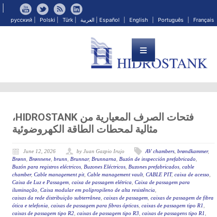
Français
|
Português
|
English
|
Español
|
العربية
|
Türk
|
Polski
|
русский
فتحات الصرف المعيارية من HIDROSTANK،
مثالية لمحطات الطاقة الكهروضوئية
June 12, 2026
by Juan Gazpio Irujo
AV chambers
,
brøndkammer
,
Brønn
,
Brønnene
,
brunn
,
Brunnar
,
Brunnarna
,
Buzón de inspección prefabricado
,
Buzón para registros eléctricos
,
Buzones Eléctricos
,
Buzones prefabricados
,
cable
chamber
,
Cable management pit
,
Cable management vault
,
CABLE PIT
,
caixa de acesso
,
Caixa de Luz e Passagem
,
caixa de passagem elétrica
,
Caixa de passagem para
iluminação
,
Caixa modular em polipropileno de alta resistência
,
caixas da rede distribuição subterrânea
,
caixas de passagem
,
caixas de passagem de fibra
ótica e telefonia
,
caixas de passagem para fibras ópticas
,
caixas de passagem tipo R1
,
caixas de passagem tipo R2
,
caixas de passagem tipo R3
,
caixas de passagens tipo R1
,