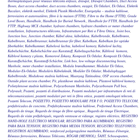
thermoplastiques pour réseaux télécoms enfouis
,
drawpit
,
Drawpit Chambers
,
Duct Access
Boxes
,
duct access chamber
,
duct access chambers
,
easypit
,
Ek Odalari
,
Ek Odasi
,
Elektrik
Bacaları
,
elektrik menhol
,
Elektrik Plastik Menholler
,
Energetyka – studnie kablowe
,
ferroviaires et autoroutières
,
fibre à la maison (FTTH)
,
Fibre to the Home (FTTH)
,
Grade
Level Boxes
,
Handhole
,
Handhole for Buried Network.
,
Handhole for FTTH
,
Handhole for
FTTP
,
Highway MCX chamber
,
hydrant chambers
,
hydrant chambers or meter chamber
installation
,
Infrastructures télécoms
,
Infrastrutture per Reti a Fibra Ottica
,
Joint box
,
Junction box
,
Junction chamber
,
Kábel akna
,
kábelakna
,
Kabelbronde
,
Kabelbrønn
,
Kabelbrunn
,
Kabelbrunnar
,
kabelbrunnar för fiber
,
Kabelkum
,
Kabelkum for optiske
fiberkabler
,
Kabelkummer
,
Kabelová šachta
,
kabelové komory
,
Kabelové šachty
,
Kabelschächte
,
Kabelschächte aus Kunststoff
,
Kabelzugschächte
,
Káblová komora
,
Káblové komory z plastu
,
Komorové Zekany
,
Kompozit Ek Odalar
,
Kompozit Ek Odası
,
Kunstoffschächte
,
Kunststoff-Schächte
,
Link box
,
low voltage disconnecting boxes
,
Manhole
,
meter chamber installation
,
Modula brøndkammer
,
Modular Ek Odası
,
Modular-Ek-Odalar
,
Moduláris Kábelaknák
,
Modüler Ek Odalar
,
Modulopbygget
Kabelbronde
,
Modułowa studnia kablowa
,
Muanyag Tiztitoakna
,
OSP access chamber
,
Outside plant access chamber
,
Pit
,
plastikowe studnie kablowe
,
Plastové káblové komory
,
Polietylenowe studnie kablowe
,
Polycarbonate Manholes
,
Polycarbonate Pull box
,
Polyvault
,
Pozzetti
,
pozzetti di distribuzione
,
Pozzetti modulari per infrastrutture di reti di
telecomunicazioni
,
pozzetti modulari per reti in fibra ottica
,
pozzetti omologati telecom
,
Pozzetti Telecom
,
POZZETTO
,
POZZETTO MODULARE PER F.O
,
POZZETTO TELECOM
,
prefabricados de concreto
,
Prefabrykowane studnie kablowe
,
Preformed Access Chambers
,
Regards de tirage
,
Regards de tirage de fibre optique.
,
Regards de tirage Electrique
,
Regards de visite préfabriqués
,
regards ventouse et vidange
,
registro eléctrico
,
REGISTRO
HAND-HOLE ELÉCTRICO MODULAR
,
REGISTRO PARA ALUMBRADO
,
REGISTRO
PARA BAJA TENSION
,
REGISTRO PARA MEDIA TENSION
,
REGISTRO TELEFONICO
,
REGISTROS ALUMBRADO
,
reinforced polypropylene manholes
,
Réseaux d'énergie
,
Réseaux ferroviaires
,
Réseaux Télécoms
,
RÖGAR (MENHOL)
,
ŠAHT
,
Schouwputten
,