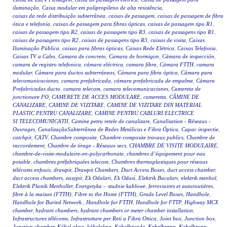
iluminação
,
Caixa modular em polipropileno de alta resistência
,
caixas da rede distribuição subterrânea
,
caixas de passagem
,
caixas de passagem de fibra
ótica e telefonia
,
caixas de passagem para fibras ópticas
,
caixas de passagem tipo R1
,
caixas de passagem tipo R2
,
caixas de passagem tipo R3
,
caixas de passagens tipo R1
,
caixas de passagens tipo R2
,
caixas de passagens tipo R3
,
caixas de visita
,
Caixas
Iluminação Pública
,
caixas para fibras ópticas
,
Caixas Rede Elétrica
,
Caixas Telefonia
,
Caixas TV a Cabo
,
Camara de concreto
,
Camara de hormigon
,
Cámara de inspección
,
camara de registro telefonica
,
cámara eléctrica
,
camara fibra
,
Cámara FTTH
,
camara
modular
,
Cámara para ductos subterráneos
,
Cámara para fibra óptica
,
Cámara para
telecomunicaciones
,
camara prefabricada
,
cámara prefabricada de empalme
,
Cámara
Prefabricadas ducto
,
camara telecom
,
camara telecomunicaciones
,
Camereta de
jonctionare FO
,
CAMERETE DE ACCES MODULARE
,
cameretta
,
CĂMINE DE
CANALIZARE
,
CAMINE DE VIZITARE
,
CAMINE DE VIZITARE DIN MATERIAL
PLASTIC PENTRU CANALIZARE
,
CAMINE PENTRU CABLURI ELECTRICE
SI TELECOMUNICATII
,
Camine petru retele de canalizare
,
Canalisation - Réseaux -
Ouvrages
,
CanalizaçãoSubterrânea de Redes Metálicas e Fibra Óptica
,
Capac inspectie
,
catchpit
,
CATV
,
Chambre composite
,
Chambre composite travaux publics
,
Chambre de
raccordement
,
Chambre de tirage - Réseaux secs
,
CHAMBRE DE VISITE MODULAIRE
,
chambre-de-visite-modulaire-en-polycarbonate
,
chambres d’équipement pour eau
potable
,
chambres préfabriquées telecom
,
Chambres thermoplastiques pour réseaux
télécoms enfouis
,
drawpit
,
Drawpit Chambers
,
Duct Access Boxes
,
duct access chamber
,
duct access chambers
,
easypit
,
Ek Odalari
,
Ek Odasi
,
Elektrik Bacaları
,
elektrik menhol
,
Elektrik Plastik Menholler
,
Energetyka – studnie kablowe
,
ferroviaires et autoroutières
,
fibre à la maison (FTTH)
,
Fibre to the Home (FTTH)
,
Grade Level Boxes
,
Handhole
,
Handhole for Buried Network.
,
Handhole for FTTH
,
Handhole for FTTP
,
Highway MCX
chamber
,
hydrant chambers
,
hydrant chambers or meter chamber installation
,
Infrastructures télécoms
,
Infrastrutture per Reti a Fibra Ottica
,
Joint box
,
Junction box
,
Junction chamber
,
Kábel akna
,
kábelakna
,
Kabelbronde
,
Kabelbrønn
,
Kabelbrunn
,