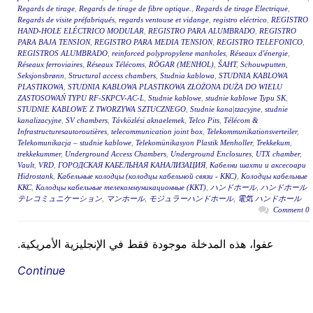
Regards de tirage
,
Regards de tirage de fibre optique.
,
Regards de tirage Electrique
,
Regards de visite préfabriqués
,
regards ventouse et vidange
,
registro eléctrico
,
REGISTRO
HAND-HOLE ELÉCTRICO MODULAR
,
REGISTRO PARA ALUMBRADO
,
REGISTRO
PARA BAJA TENSION
,
REGISTRO PARA MEDIA TENSION
,
REGISTRO TELEFONICO
,
REGISTROS ALUMBRADO
,
reinforced polypropylene manholes
,
Réseaux d'énergie
,
Réseaux ferroviaires
,
Réseaux Télécoms
,
RÖGAR (MENHOL)
,
ŠAHT
,
Schouwputten
,
Seksjonsbrønn
,
Structural access chambers
,
Studnia kablowa
,
STUDNIA KABLOWA
PLASTIKOWA
,
STUDNIA KABLOWA PLASTIKOWA ZŁOŻONA DUŻA DO WIELU
ZASTOSOWAŃ TYPU RF-SKPCV-AC-L
,
Studnie kablowe
,
studnie kablowe Typu SK
,
STUDNIE KABLOWE Z TWORZYWA SZTUCZNEGO
,
Studnie kana|tzacyjne
,
studnie
kanalizacyjne
,
SV chambers
,
Távközlési aknaelemek
,
Telco Pits
,
Télécom &
Infrastructuresautoroutières
,
telecommunication joint box
,
Telekommunikationsverteiler
,
Telekomunikacja – studnie kablowe
,
Telekomünikasyon Plastik Menholler
,
Trekkekum
,
trekkekummer
,
Underground Access Chambers
,
Underground Enclosures
,
UTX chamber
,
Vault
,
VRD
,
ГОРОДСКАЯ КАБЕЛЬНАЯ КАНАЛИЗАЦИЯ
,
Кабелни шахти и аксесоари
Hidrostank
,
Кабельные колодцы (колодцы кабельной связи - ККС)
,
Колодцы кабельные
ККС
,
Колодцы кабельные телекоммуникационные (ККТ)
,
ハンドホール
,
ハンドホール
テレコミュニケーション
,
マンホール
,
モジュラーハンドホール
,
電気 ハンドホール
0 Comment
عفوا، هذه المدخلة موجودة فقط في الإنجليزية الأمريكية.
Continue