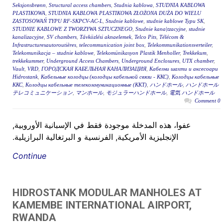
Seksjonsbrønn
,
Structural access chambers
,
Studnia kablowa
,
STUDNIA KABLOWA
PLASTIKOWA
,
STUDNIA KABLOWA PLASTIKOWA ZŁOŻONA DUŻA DO WIELU
ZASTOSOWAŃ TYPU RF-SKPCV-AC-L
,
Studnie kablowe
,
studnie kablowe Typu SK
,
STUDNIE KABLOWE Z TWORZYWA SZTUCZNEGO
,
Studnie kana|tzacyjne
,
studnie
kanalizacyjne
,
SV chambers
,
Távközlési aknaelemek
,
Telco Pits
,
Télécom &
Infrastructuresautoroutières
,
telecommunication joint box
,
Telekommunikationsverteiler
,
Telekomunikacja – studnie kablowe
,
Telekomünikasyon Plastik Menholler
,
Trekkekum
,
trekkekummer
,
Underground Access Chambers
,
Underground Enclosures
,
UTX chamber
,
Vault
,
VRD
,
ГОРОДСКАЯ КАБЕЛЬНАЯ КАНАЛИЗАЦИЯ
,
Кабелни шахти и аксесоари
Hidrostank
,
Кабельные колодцы (колодцы кабельной связи - ККС)
,
Колодцы кабельные
ККС
,
Колодцы кабельные телекоммуникационные (ККТ)
,
ハンドホール
,
ハンドホール
テレコミュニケーション
,
マンホール
,
モジュラーハンドホール
,
電気 ハンドホール
0 Comment
عفوا، هذه المدخلة موجودة فقط في الإسبانية الأوروبية,
الإنجليزية الأمريكية, الفرنسية و البرتغالية البرازيلية.
Continue
HIDROSTANK MODULAR MANHOLES AT
KAMEMBE INTERNATIONAL AIRPORT,
RWANDA