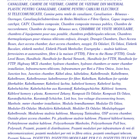
CANALIZARE
,
CAMINE DE VIZITARE
,
CAMINE DE VIZITARE DIN MATERIAL
PLASTIC PENTRU CANALIZARE
,
CAMINE PENTRU CABLURI ELECTRICE
SI TELECOMUNICATII
,
Camine petru retele de canalizare
,
Canalisation - Réseaux -
Ouvrages
,
CanalizaçãoSubterrânea de Redes Metálicas e Fibra Óptica
,
Capac inspectie
,
catchpit
,
CATV
,
Chambre composite
,
Chambre composite travaux publics
,
Chambre de
raccordement
,
Chambre de tirage - Réseaux secs
,
CHAMBRE DE VISITE MODULAIRE
,
chambres d’équipement pour eau potable
,
chambres préfabriquées telecom
,
Chambres
thermoplastiques pour réseaux télécoms enfouis
,
drawpit
,
Drawpit Chambers
,
Duct Access
Boxes
,
duct access chamber
,
duct access chambers
,
easypit
,
Ek Odalari
,
Ek Odasi
,
Elektrik
Bacaları
,
elektrik menhol
,
Elektrik Plastik Menholler
,
Energetyka – studnie kablowe
,
ferroviaires et autoroutières
,
fibre à la maison (FTTH)
,
Fibre to the Home (FTTH)
,
Grade
Level Boxes
,
Handhole
,
Handhole for Buried Network.
,
Handhole for FTTH
,
Handhole for
FTTP
,
Highway MCX chamber
,
hydrant chambers
,
hydrant chambers or meter chamber
installation
,
Infrastructures télécoms
,
Infrastrutture per Reti a Fibra Ottica
,
Joint box
,
Junction box
,
Junction chamber
,
Kábel akna
,
kábelakna
,
Kabelbronde
,
Kabelbrønn
,
Kabelbrunn
,
Kabelbrunnar
,
kabelbrunnar för fiber
,
Kabelkum
,
Kabelkum for optiske
fiberkabler
,
Kabelkummer
,
Kabelová šachta
,
kabelové komory
,
Kabelové šachty
,
Kabelschächte
,
Kabelschächte aus Kunststoff
,
Kabelzugschächte
,
Káblová komora
,
Káblové komory z plastu
,
Komorové Zekany
,
Kompozit Ek Odalar
,
Kompozit Ek Odası
,
Kunstoffschächte
,
Kunststoff-Schächte
,
Link box
,
low voltage disconnecting boxes
,
Manhole
,
meter chamber installation
,
Modula brøndkammer
,
Modular Ek Odası
,
Modular-Ek-Odalar
,
Moduláris Kábelaknák
,
Modüler Ek Odalar
,
Modulopbygget
Kabelbronde
,
Modułowa studnia kablowa
,
Muanyag Tiztitoakna
,
OSP access chamber
,
Outside plant access chamber
,
Pit
,
plastikowe studnie kablowe
,
Plastové káblové komory
,
Polietylenowe studnie kablowe
,
Polycarbonate Manholes
,
Polycarbonate Pull box
,
Polyvault
,
Pozzetti
,
pozzetti di distribuzione
,
Pozzetti modulari per infrastrutture di reti di
telecomunicazioni
,
pozzetti modulari per reti in fibra ottica
,
pozzetti omologati telecom
,
Pozzetti Telecom
,
POZZETTO
,
POZZETTO MODULARE PER F.O
,
POZZETTO TELECOM
,