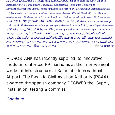
STUDNIE KABLOWE Z TWORZYWA SZTUCZNEGO
,
Studnie kana|tzacyjne
,
studnie
kanalizacyjne
,
SV chambers
,
Távközlési aknaelemek
,
Telco Pits
,
Télécom &
Infrastructuresautoroutières
,
telecommunication joint box
,
Telekommunikationsverteiler
,
Telekomunikacja – studnie kablowe
,
Telekomünikasyon Plastik Menholler
,
Trekkekum
,
trekkekummer
,
Underground Access Chambers
,
Underground Enclosures
,
UTX chamber
,
Vault
,
VRD
,
ГОРОДСКАЯ КАБЕЛЬНАЯ КАНАЛИЗАЦИЯ
,
Кабелни шахти и аксесоари
Hidrostank
,
Кабельные колодцы (колодцы кабельной связи - ККС)
,
Колодцы кабельные
Колодцы кабельные телекоммуникационные
,
ККС
,
خطوط الأنابيب الكهربائية والاتصالات
السلكية واللاسلكية
,
غرفة تفتيش
,
غرفة تفتيش لكابلات الاتصالات
,
غرفة تفتيش للإضاءة
العمومية
,
غرفة تفتيش للتوزيع
,
غرفة تفتيش للكابلات الكهربائية
,
فتحة من بوليبروبيلان
,
وحدات
غرف التفتيش
,
モジ
,
マンホール
,
ハンドホール テレコミュニケーション
,
ハンドホール
ュラーハンドホール
,
電気 ハンドホール
0 Comment
HIDROSTANK has recently supplied its innovative
modular reinforced PP manholes at the improvement
works of infrastructure at Kamembe International
Airport. The Rwanda Civil Aviation Authority (RCAA)
awarded the spanish company GECIWEB the “Supply,
installation, testing & commiss
Continue