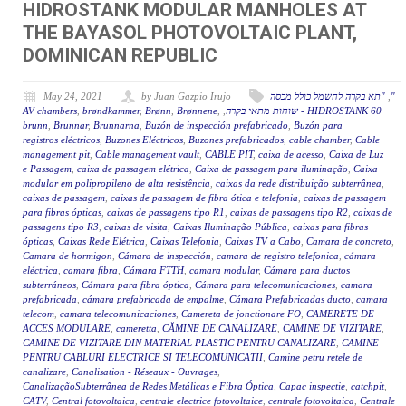
HIDROSTANK MODULAR MANHOLES AT
THE BAYASOL PHOTOVOLTAIC PLANT,
DOMINICAN REPUBLIC
"
,
"תא בקרה לחשמל כולל מכסה
by Juan Gazpio Irujo
May 24, 2021
60 HIDROSTANK - שוחות מתאי בקרה
,
,
Brønnene
,
Brønn
,
brøndkammer
,
AV chambers
brunn
,
Brunnar
,
Brunnarna
,
Buzón de inspección prefabricado
,
Buzón para
registros eléctricos
,
Buzones Eléctricos
,
Buzones prefabricados
,
cable chamber
,
Cable
management pit
,
Cable management vault
,
CABLE PIT
,
caixa de acesso
,
Caixa de Luz
e Passagem
,
caixa de passagem elétrica
,
Caixa de passagem para iluminação
,
Caixa
modular em polipropileno de alta resistência
,
caixas da rede distribuição subterrânea
,
caixas de passagem
,
caixas de passagem de fibra ótica e telefonia
,
caixas de passagem
para fibras ópticas
,
caixas de passagens tipo R1
,
caixas de passagens tipo R2
,
caixas de
passagens tipo R3
,
caixas de visita
,
Caixas Iluminação Pública
,
caixas para fibras
ópticas
,
Caixas Rede Elétrica
,
Caixas Telefonia
,
Caixas TV a Cabo
,
Camara de concreto
,
Camara de hormigon
,
Cámara de inspección
,
camara de registro telefonica
,
cámara
eléctrica
,
camara fibra
,
Cámara FTTH
,
camara modular
,
Cámara para ductos
subterráneos
,
Cámara para fibra óptica
,
Cámara para telecomunicaciones
,
camara
prefabricada
,
cámara prefabricada de empalme
,
Cámara Prefabricadas ducto
,
camara
telecom
,
camara telecomunicaciones
,
Camereta de jonctionare FO
,
CAMERETE DE
ACCES MODULARE
,
cameretta
,
CĂMINE DE CANALIZARE
,
CAMINE DE VIZITARE
,
CAMINE DE VIZITARE DIN MATERIAL PLASTIC PENTRU CANALIZARE
,
CAMINE
PENTRU CABLURI ELECTRICE SI TELECOMUNICATII
,
Camine petru retele de
canalizare
,
Canalisation - Réseaux - Ouvrages
,
CanalizaçãoSubterrânea de Redes Metálicas e Fibra Óptica
,
Capac inspectie
,
catchpit
,
CATV
,
Central fotovoltaica
,
centrale electrice fotovoltaice
,
centrale fotovoltaica
,
Centrale