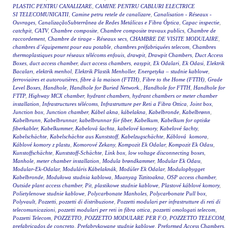
PLASTIC PENTRU CANALIZARE
,
CAMINE PENTRU CABLURI ELECTRICE
SI TELECOMUNICATII
,
Camine petru retele de canalizare
,
Canalisation - Réseaux -
Ouvrages
,
CanalizaçãoSubterrânea de Redes Metálicas e Fibra Óptica
,
Capac inspectie
,
catchpit
,
CATV
,
Chambre composite
,
Chambre composite travaux publics
,
Chambre de
raccordement
,
Chambre de tirage - Réseaux secs
,
CHAMBRE DE VISITE MODULAIRE
,
chambres d’équipement pour eau potable
,
chambres préfabriquées telecom
,
Chambres
thermoplastiques pour réseaux télécoms enfouis
,
drawpit
,
Drawpit Chambers
,
Duct Access
Boxes
,
duct access chamber
,
duct access chambers
,
easypit
,
Ek Odalari
,
Ek Odasi
,
Elektrik
Bacaları
,
elektrik menhol
,
Elektrik Plastik Menholler
,
Energetyka – studnie kablowe
,
ferroviaires et autoroutières
,
fibre à la maison (FTTH)
,
Fibre to the Home (FTTH)
,
Grade
Level Boxes
,
Handhole
,
Handhole for Buried Network.
,
Handhole for FTTH
,
Handhole for
FTTP
,
Highway MCX chamber
,
hydrant chambers
,
hydrant chambers or meter chamber
installation
,
Infrastructures télécoms
,
Infrastrutture per Reti a Fibra Ottica
,
Joint box
,
Junction box
,
Junction chamber
,
Kábel akna
,
kábelakna
,
Kabelbronde
,
Kabelbrønn
,
Kabelbrunn
,
Kabelbrunnar
,
kabelbrunnar för fiber
,
Kabelkum
,
Kabelkum for optiske
fiberkabler
,
Kabelkummer
,
Kabelová šachta
,
kabelové komory
,
Kabelové šachty
,
Kabelschächte
,
Kabelschächte aus Kunststoff
,
Kabelzugschächte
,
Káblová komora
,
Káblové komory z plastu
,
Komorové Zekany
,
Kompozit Ek Odalar
,
Kompozit Ek Odası
,
Kunstoffschächte
,
Kunststoff-Schächte
,
Link box
,
low voltage disconnecting boxes
,
Manhole
,
meter chamber installation
,
Modula brøndkammer
,
Modular Ek Odası
,
Modular-Ek-Odalar
,
Moduláris Kábelaknák
,
Modüler Ek Odalar
,
Modulopbygget
Kabelbronde
,
Modułowa studnia kablowa
,
Muanyag Tiztitoakna
,
OSP access chamber
,
Outside plant access chamber
,
Pit
,
plastikowe studnie kablowe
,
Plastové káblové komory
,
Polietylenowe studnie kablowe
,
Polycarbonate Manholes
,
Polycarbonate Pull box
,
Polyvault
,
Pozzetti
,
pozzetti di distribuzione
,
Pozzetti modulari per infrastrutture di reti di
telecomunicazioni
,
pozzetti modulari per reti in fibra ottica
,
pozzetti omologati telecom
,
Pozzetti Telecom
,
POZZETTO
,
POZZETTO MODULARE PER F.O
,
POZZETTO TELECOM
,
prefabricados de concreto
,
Prefabrykowane studnie kablowe
,
Preformed Access Chambers
,