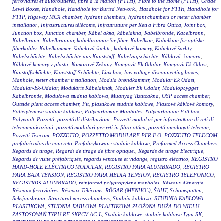
ferroviaires et autoroutières
,
fibre à la maison (FTTH)
,
Fibre to the Home (FTTH)
,
Grade
Level Boxes
,
Handhole
,
Handhole for Buried Network.
,
Handhole for FTTH
,
Handhole for
FTTP
,
Highway MCX chamber
,
hydrant chambers
,
hydrant chambers or meter chamber
installation
,
Infrastructures télécoms
,
Infrastrutture per Reti a Fibra Ottica
,
Joint box
,
Junction box
,
Junction chamber
,
Kábel akna
,
kábelakna
,
Kabelbronde
,
Kabelbrønn
,
Kabelbrunn
,
Kabelbrunnar
,
kabelbrunnar för fiber
,
Kabelkum
,
Kabelkum for optiske
fiberkabler
,
Kabelkummer
,
Kabelová šachta
,
kabelové komory
,
Kabelové šachty
,
Kabelschächte
,
Kabelschächte aus Kunststoff
,
Kabelzugschächte
,
Káblová komora
,
Káblové komory z plastu
,
Komorové Zekany
,
Kompozit Ek Odalar
,
Kompozit Ek Odası
,
Kunstoffschächte
,
Kunststoff-Schächte
,
Link box
,
low voltage disconnecting boxes
,
Manhole
,
meter chamber installation
,
Modula brøndkammer
,
Modular Ek Odası
,
Modular-Ek-Odalar
,
Moduláris Kábelaknák
,
Modüler Ek Odalar
,
Modulopbygget
Kabelbronde
,
Modułowa studnia kablowa
,
Muanyag Tiztitoakna
,
OSP access chamber
,
Outside plant access chamber
,
Pit
,
plastikowe studnie kablowe
,
Plastové káblové komory
,
Polietylenowe studnie kablowe
,
Polycarbonate Manholes
,
Polycarbonate Pull box
,
Polyvault
,
Pozzetti
,
pozzetti di distribuzione
,
Pozzetti modulari per infrastrutture di reti di
telecomunicazioni
,
pozzetti modulari per reti in fibra ottica
,
pozzetti omologati telecom
,
Pozzetti Telecom
,
POZZETTO
,
POZZETTO MODULARE PER F.O
,
POZZETTO TELECOM
,
prefabricados de concreto
,
Prefabrykowane studnie kablowe
,
Preformed Access Chambers
,
Regards de tirage
,
Regards de tirage de fibre optique.
,
Regards de tirage Electrique
,
Regards de visite préfabriqués
,
regards ventouse et vidange
,
registro eléctrico
,
REGISTRO
HAND-HOLE ELÉCTRICO MODULAR
,
REGISTRO PARA ALUMBRADO
,
REGISTRO
PARA BAJA TENSION
,
REGISTRO PARA MEDIA TENSION
,
REGISTRO TELEFONICO
,
REGISTROS ALUMBRADO
,
reinforced polypropylene manholes
,
Réseaux d'énergie
,
Réseaux ferroviaires
,
Réseaux Télécoms
,
RÖGAR (MENHOL)
,
ŠAHT
,
Schouwputten
,
Seksjonsbrønn
,
Structural access chambers
,
Studnia kablowa
,
STUDNIA KABLOWA
PLASTIKOWA
,
STUDNIA KABLOWA PLASTIKOWA ZŁOŻONA DUŻA DO WIELU
ZASTOSOWAŃ TYPU RF-SKPCV-AC-L
,
Studnie kablowe
,
studnie kablowe Typu SK
,