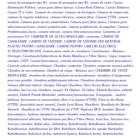
caixas de passagens tipo R2
,
caixas de passagens tipo R3
,
caixas de visita
,
Caixas
Iluminação Pública
,
caixas para fibras ópticas
,
Caixas Rede Elétrica
,
Caixas Telefonia
,
Caixas TV a Cabo
,
Camara de concreto
,
Camara de hormigon
,
Cámara de inspección
,
camara de registro telefonica
,
cámara eléctrica
,
camara fibra
,
Cámara FTTH
,
camara
modular
,
Cámara para ductos subterráneos
,
Cámara para fibra óptica
,
Cámara para
telecomunicaciones
,
camara prefabricada
,
cámara prefabricada de empalme
,
Cámara
Prefabricadas ducto
,
camara telecom
,
camara telecomunicaciones
,
Camereta de
jonctionare FO
,
CAMERETE DE ACCES MODULARE
,
cameretta
,
CĂMINE DE
CANALIZARE
,
CAMINE DE VIZITARE
,
CAMINE DE VIZITARE DIN MATERIAL
PLASTIC PENTRU CANALIZARE
,
CAMINE PENTRU CABLURI ELECTRICE
SI TELECOMUNICATII
,
Camine petru retele de canalizare
,
Canalisation - Réseaux -
Ouvrages
,
CanalizaçãoSubterrânea de Redes Metálicas e Fibra Óptica
,
Capac inspectie
,
catchpit
,
CATV
,
Central fotovoltaica
,
centrale electrice fotovoltaice
,
centrale fotovoltaica
,
Centrale solaire photovoltaïque
,
Chambre composite
,
Chambre composite travaux publics
,
Chambre de raccordement
,
Chambre de tirage - Réseaux secs
,
CHAMBRE DE VISITE
MODULAIRE
,
chambre-de-visite-modulaire-en-polycarbonate
,
chambres d’équipement
pour eau potable
,
chambres préfabriquées telecom
,
Chambres thermoplastiques pour
réseaux télécoms enfouis
,
drawpit
,
Drawpit Chambers
,
Duct Access Boxes
,
duct access
chamber
,
duct access chambers
,
easypit
,
Ek Odalari
,
Ek Odasi
,
Elektrik Bacaları
,
elektrik
menhol
,
Elektrik Plastik Menholler
,
elektrownię fotowoltaiczną
,
Energetyka – studnie
kablowe
,
ferroviaires et autoroutières
,
fibre à la maison (FTTH)
,
Fibre to the Home
(FTTH)
,
fotovoltaik enerji santrali
,
Grade Level Boxes
,
Handhole
,
Handhole for Buried
Network.
,
Handhole for FTTH
,
Handhole for FTTP
,
Highway MCX chamber
,
Huerta
fotovolataica
,
hydrant chambers or meter chamber installation
,
impianti fotovoltaici
,
Infrastructures télécoms
,
Infrastrutture per Reti a Fibra Ottica
,
Joint box
,
Junction box
,
Junction chamber
,
Kábel akna
,
kábelakna
,
Kabelbronde
,
Kabelbrønn
,
Kabelbrunn
,
Kabelbrunnar
,
kabelbrunnar för fiber
,
Kabelkum
,
Kabelkum for optiske fiberkabler
,
Kabelkummer
,
Kabelová šachta
,
kabelové komory
,
Kabelové šachty
,
Kabelschächte
,