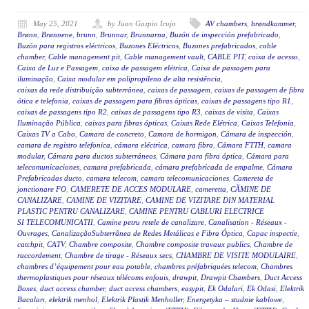
May 25, 2021
by Juan Gazpio Irujo
AV chambers
,
brøndkammer
,
Brønn
,
Brønnene
,
brunn
,
Brunnar
,
Brunnarna
,
Buzón de inspección prefabricado
,
Buzón para registros eléctricos
,
Buzones Eléctricos
,
Buzones prefabricados
,
cable
chamber
,
Cable management pit
,
Cable management vault
,
CABLE PIT
,
caixa de acesso
,
Caixa de Luz e Passagem
,
caixa de passagem elétrica
,
Caixa de passagem para
iluminação
,
Caixa modular em polipropileno de alta resistência
,
caixas da rede distribuição subterrânea
,
caixas de passagem
,
caixas de passagem de fibra
ótica e telefonia
,
caixas de passagem para fibras ópticas
,
caixas de passagens tipo R1
,
caixas de passagens tipo R2
,
caixas de passagens tipo R3
,
caixas de visita
,
Caixas
Iluminação Pública
,
caixas para fibras ópticas
,
Caixas Rede Elétrica
,
Caixas Telefonia
,
Caixas TV a Cabo
,
Camara de concreto
,
Camara de hormigon
,
Cámara de inspección
,
camara de registro telefonica
,
cámara eléctrica
,
camara fibra
,
Cámara FTTH
,
camara
modular
,
Cámara para ductos subterráneos
,
Cámara para fibra óptica
,
Cámara para
telecomunicaciones
,
camara prefabricada
,
cámara prefabricada de empalme
,
Cámara
Prefabricadas ducto
,
camara telecom
,
camara telecomunicaciones
,
Camereta de
jonctionare FO
,
CAMERETE DE ACCES MODULARE
,
cameretta
,
CĂMINE DE
CANALIZARE
,
CAMINE DE VIZITARE
,
CAMINE DE VIZITARE DIN MATERIAL
PLASTIC PENTRU CANALIZARE
,
CAMINE PENTRU CABLURI ELECTRICE
SI TELECOMUNICATII
,
Camine petru retele de canalizare
,
Canalisation - Réseaux -
Ouvrages
,
CanalizaçãoSubterrânea de Redes Metálicas e Fibra Óptica
,
Capac inspectie
,
catchpit
,
CATV
,
Chambre composite
,
Chambre composite travaux publics
,
Chambre de
raccordement
,
Chambre de tirage - Réseaux secs
,
CHAMBRE DE VISITE MODULAIRE
,
chambres d’équipement pour eau potable
,
chambres préfabriquées telecom
,
Chambres
thermoplastiques pour réseaux télécoms enfouis
,
drawpit
,
Drawpit Chambers
,
Duct Access
Boxes
,
duct access chamber
,
duct access chambers
,
easypit
,
Ek Odalari
,
Ek Odasi
,
Elektrik
Bacaları
,
elektrik menhol
,
Elektrik Plastik Menholler
,
Energetyka – studnie kablowe
,