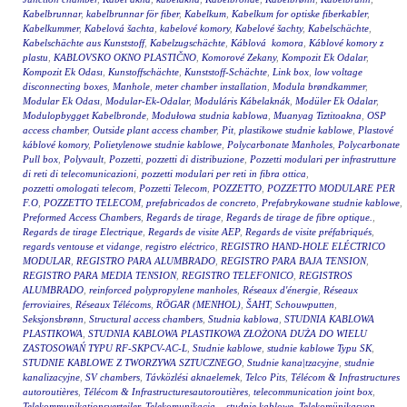
Kabelbrunnar
,
kabelbrunnar för fiber
,
Kabelkum
,
Kabelkum for optiske fiberkabler
,
Kabelkummer
,
Kabelová šachta
,
kabelové komory
,
Kabelové šachty
,
Kabelschächte
,
Kabelschächte aus Kunststoff
,
Kabelzugschächte
,
Káblová komora
,
Káblové komory z
plastu
,
KABLOVSKO OKNO PLASTIČNO
,
Komorové Zekany
,
Kompozit Ek Odalar
,
Kompozit Ek Odası
,
Kunstoffschächte
,
Kunststoff-Schächte
,
Link box
,
low voltage
disconnecting boxes
,
Manhole
,
meter chamber installation
,
Modula brøndkammer
,
Modular Ek Odası
,
Modular-Ek-Odalar
,
Moduláris Kábelaknák
,
Modüler Ek Odalar
,
Modulopbygget Kabelbronde
,
Modułowa studnia kablowa
,
Muanyag Tiztitoakna
,
OSP
access chamber
,
Outside plant access chamber
,
Pit
,
plastikowe studnie kablowe
,
Plastové
káblové komory
,
Polietylenowe studnie kablowe
,
Polycarbonate Manholes
,
Polycarbonate
Pull box
,
Polyvault
,
Pozzetti
,
pozzetti di distribuzione
,
Pozzetti modulari per infrastrutture
di reti di telecomunicazioni
,
pozzetti modulari per reti in fibra ottica
,
pozzetti omologati telecom
,
Pozzetti Telecom
,
POZZETTO
,
POZZETTO MODULARE PER
F.O
,
POZZETTO TELECOM
,
prefabricados de concreto
,
Prefabrykowane studnie kablowe
,
Preformed Access Chambers
,
Regards de tirage
,
Regards de tirage de fibre optique.
,
Regards de tirage Electrique
,
Regards de visite AEP
,
Regards de visite préfabriqués
,
regards ventouse et vidange
,
registro eléctrico
,
REGISTRO HAND-HOLE ELÉCTRICO
MODULAR
,
REGISTRO PARA ALUMBRADO
,
REGISTRO PARA BAJA TENSION
,
REGISTRO PARA MEDIA TENSION
,
REGISTRO TELEFONICO
,
REGISTROS
ALUMBRADO
,
reinforced polypropylene manholes
,
Réseaux d'énergie
,
Réseaux
ferroviaires
,
Réseaux Télécoms
,
RÖGAR (MENHOL)
,
ŠAHT
,
Schouwputten
,
Seksjonsbrønn
,
Structural access chambers
,
Studnia kablowa
,
STUDNIA KABLOWA
PLASTIKOWA
,
STUDNIA KABLOWA PLASTIKOWA ZŁOŻONA DUŻA DO WIELU
ZASTOSOWAŃ TYPU RF-SKPCV-AC-L
,
Studnie kablowe
,
studnie kablowe Typu SK
,
STUDNIE KABLOWE Z TWORZYWA SZTUCZNEGO
,
Studnie kana|tzacyjne
,
studnie
kanalizacyjne
,
SV chambers
,
Távközlési aknaelemek
,
Telco Pits
,
Télécom & Infrastructures
autoroutières
,
Télécom & Infrastructuresautoroutières
,
telecommunication joint box
,
Telekommunikationsverteiler
,
Telekomunikacja – studnie kablowe
,
Telekomünikasyon