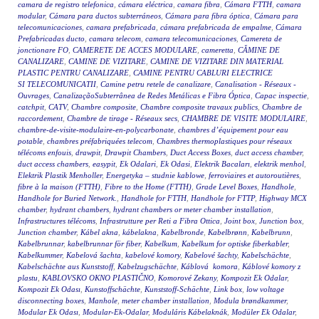
camara de registro telefonica
,
cámara eléctrica
,
camara fibra
,
Cámara FTTH
,
camara
modular
,
Cámara para ductos subterráneos
,
Cámara para fibra óptica
,
Cámara para
telecomunicaciones
,
camara prefabricada
,
cámara prefabricada de empalme
,
Cámara
Prefabricadas ducto
,
camara telecom
,
camara telecomunicaciones
,
Camereta de
jonctionare FO
,
CAMERETE DE ACCES MODULARE
,
cameretta
,
CĂMINE DE
CANALIZARE
,
CAMINE DE VIZITARE
,
CAMINE DE VIZITARE DIN MATERIAL
PLASTIC PENTRU CANALIZARE
,
CAMINE PENTRU CABLURI ELECTRICE
SI TELECOMUNICATII
,
Camine petru retele de canalizare
,
Canalisation - Réseaux -
Ouvrages
,
CanalizaçãoSubterrânea de Redes Metálicas e Fibra Óptica
,
Capac inspectie
,
catchpit
,
CATV
,
Chambre composite
,
Chambre composite travaux publics
,
Chambre de
raccordement
,
Chambre de tirage - Réseaux secs
,
CHAMBRE DE VISITE MODULAIRE
,
chambre-de-visite-modulaire-en-polycarbonate
,
chambres d’équipement pour eau
potable
,
chambres préfabriquées telecom
,
Chambres thermoplastiques pour réseaux
télécoms enfouis
,
drawpit
,
Drawpit Chambers
,
Duct Access Boxes
,
duct access chamber
,
duct access chambers
,
easypit
,
Ek Odalari
,
Ek Odasi
,
Elektrik Bacaları
,
elektrik menhol
,
Elektrik Plastik Menholler
,
Energetyka – studnie kablowe
,
ferroviaires et autoroutières
,
fibre à la maison (FTTH)
,
Fibre to the Home (FTTH)
,
Grade Level Boxes
,
Handhole
,
Handhole for Buried Network.
,
Handhole for FTTH
,
Handhole for FTTP
,
Highway MCX
chamber
,
hydrant chambers
,
hydrant chambers or meter chamber installation
,
Infrastructures télécoms
,
Infrastrutture per Reti a Fibra Ottica
,
Joint box
,
Junction box
,
Junction chamber
,
Kábel akna
,
kábelakna
,
Kabelbronde
,
Kabelbrønn
,
Kabelbrunn
,
Kabelbrunnar
,
kabelbrunnar för fiber
,
Kabelkum
,
Kabelkum for optiske fiberkabler
,
Kabelkummer
,
Kabelová šachta
,
kabelové komory
,
Kabelové šachty
,
Kabelschächte
,
Kabelschächte aus Kunststoff
,
Kabelzugschächte
,
Káblová komora
,
Káblové komory z
plastu
,
KABLOVSKO OKNO PLASTIČNO
,
Komorové Zekany
,
Kompozit Ek Odalar
,
Kompozit Ek Odası
,
Kunstoffschächte
,
Kunststoff-Schächte
,
Link box
,
low voltage
disconnecting boxes
,
Manhole
,
meter chamber installation
,
Modula brøndkammer
,
Modular Ek Odası
,
Modular-Ek-Odalar
,
Moduláris Kábelaknák
,
Modüler Ek Odalar
,