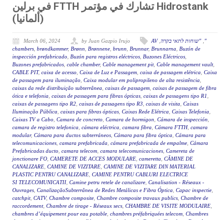
Hidrostank تشارك في مؤتمر FTTH في برلين
(ألمانيا)
"
,
"שוחות לתאי בקרה
,
AV
by Juan Gazpio Irujo
March 06, 2024
chambers
,
brøndkammer
,
Brønn
,
Brønnene
,
brunn
,
Brunnar
,
Brunnarna
,
Buzón de
inspección prefabricado
,
Buzón para registros eléctricos
,
Buzones Eléctricos
,
Buzones prefabricados
,
cable chamber
,
Cable management pit
,
Cable management vault
,
CABLE PIT
,
caixa de acesso
,
Caixa de Luz e Passagem
,
caixa de passagem elétrica
,
Caixa
de passagem para iluminação
,
Caixa modular em polipropileno de alta resistência
,
caixas da rede distribuição subterrânea
,
caixas de passagem
,
caixas de passagem de fibra
ótica e telefonia
,
caixas de passagem para fibras ópticas
,
caixas de passagens tipo R1
,
caixas de passagens tipo R2
,
caixas de passagens tipo R3
,
caixas de visita
,
Caixas
Iluminação Pública
,
caixas para fibras ópticas
,
Caixas Rede Elétrica
,
Caixas Telefonia
,
Caixas TV a Cabo
,
Camara de concreto
,
Camara de hormigon
,
Cámara de inspección
,
camara de registro telefonica
,
cámara eléctrica
,
camara fibra
,
Cámara FTTH
,
camara
modular
,
Cámara para ductos subterráneos
,
Cámara para fibra óptica
,
Cámara para
telecomunicaciones
,
camara prefabricada
,
cámara prefabricada de empalme
,
Cámara
Prefabricadas ducto
,
camara telecom
,
camara telecomunicaciones
,
Camereta de
jonctionare FO
,
CAMERETE DE ACCES MODULARE
,
cameretta
,
CĂMINE DE
CANALIZARE
,
CAMINE DE VIZITARE
,
CAMINE DE VIZITARE DIN MATERIAL
PLASTIC PENTRU CANALIZARE
,
CAMINE PENTRU CABLURI ELECTRICE
SI TELECOMUNICATII
,
Camine petru retele de canalizare
,
Canalisation - Réseaux -
Ouvrages
,
CanalizaçãoSubterrânea de Redes Metálicas e Fibra Óptica
,
Capac inspectie
,
catchpit
,
CATV
,
Chambre composite
,
Chambre composite travaux publics
,
Chambre de
raccordement
,
Chambre de tirage - Réseaux secs
,
CHAMBRE DE VISITE MODULAIRE
,
chambres d’équipement pour eau potable
,
chambres préfabriquées telecom
,
Chambres