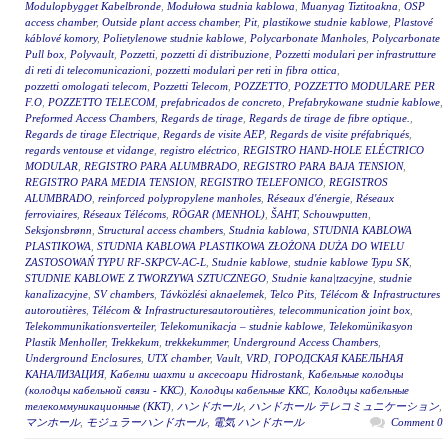
Modulopbygget Kabelbronde
,
Modułowa studnia kablowa
,
Muanyag Tiztitoakna
,
OSP
access chamber
,
Outside plant access chamber
,
Pit
,
plastikowe studnie kablowe
,
Plastové
káblové komory
,
Polietylenowe studnie kablowe
,
Polycarbonate Manholes
,
Polycarbonate
Pull box
,
Polyvault
,
Pozzetti
,
pozzetti di distribuzione
,
Pozzetti modulari per infrastrutture
di reti di telecomunicazioni
,
pozzetti modulari per reti in fibra ottica
,
pozzetti omologati telecom
,
Pozzetti Telecom
,
POZZETTO
,
POZZETTO MODULARE PER
F.O
,
POZZETTO TELECOM
,
prefabricados de concreto
,
Prefabrykowane studnie kablowe
,
Preformed Access Chambers
,
Regards de tirage
,
Regards de tirage de fibre optique.
,
Regards de tirage Electrique
,
Regards de visite AEP
,
Regards de visite préfabriqués
,
regards ventouse et vidange
,
registro eléctrico
,
REGISTRO HAND-HOLE ELÉCTRICO
MODULAR
,
REGISTRO PARA ALUMBRADO
,
REGISTRO PARA BAJA TENSION
,
REGISTRO PARA MEDIA TENSION
,
REGISTRO TELEFONICO
,
REGISTROS
ALUMBRADO
,
reinforced polypropylene manholes
,
Réseaux d'énergie
,
Réseaux
ferroviaires
,
Réseaux Télécoms
,
RÖGAR (MENHOL)
,
ŠAHT
,
Schouwputten
,
Seksjonsbrønn
,
Structural access chambers
,
Studnia kablowa
,
STUDNIA KABLOWA
PLASTIKOWA
,
STUDNIA KABLOWA PLASTIKOWA ZŁOŻONA DUŻA DO WIELU
ZASTOSOWAŃ TYPU RF-SKPCV-AC-L
,
Studnie kablowe
,
studnie kablowe Typu SK
,
STUDNIE KABLOWE Z TWORZYWA SZTUCZNEGO
,
Studnie kana|tzacyjne
,
studnie
kanalizacyjne
,
SV chambers
,
Távközlési aknaelemek
,
Telco Pits
,
Télécom & Infrastructures
autoroutières
,
Télécom & Infrastructuresautoroutières
,
telecommunication joint box
,
Telekommunikationsverteiler
,
Telekomunikacja – studnie kablowe
,
Telekomünikasyon
Plastik Menholler
,
Trekkekum
,
trekkekummer
,
Underground Access Chambers
,
Underground Enclosures
,
UTX chamber
,
Vault
,
VRD
,
ГОРОДСКАЯ КАБЕЛЬНАЯ
КАНАЛИЗАЦИЯ
,
Кабелни шахти и аксесоари Hidrostank
,
Кабельные колодцы
(колодцы кабельной связи - ККС)
,
Колодцы кабельные ККС
,
Колодцы кабельные
телекоммуникационные (ККТ)
,
ハンドホール
,
ハンドホール テレコミュニケーション
,
マンホール
,
モジュラーハンドホール
,
電気 ハンドホール
0 Comment