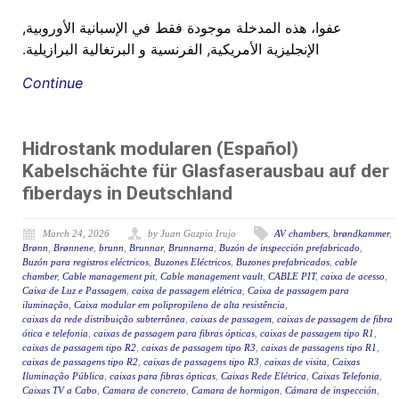
عفوا، هذه المدخلة موجودة فقط في الإسبانية الأوروبية,
الإنجليزية الأمريكية, الفرنسية و البرتغالية البرازيلية.
Continue
(Español) Hidrostank modularen
Kabelschächte für Glasfaserausbau auf der
fiberdays in Deutschland
March 24, 2026
by Juan Gazpio Irujo
AV chambers
,
brøndkammer
,
Brønn
,
Brønnene
,
brunn
,
Brunnar
,
Brunnarna
,
Buzón de inspección prefabricado
,
Buzón para registros eléctricos
,
Buzones Eléctricos
,
Buzones prefabricados
,
cable
chamber
,
Cable management pit
,
Cable management vault
,
CABLE PIT
,
caixa de acesso
,
Caixa de Luz e Passagem
,
caixa de passagem elétrica
,
Caixa de passagem para
iluminação
,
Caixa modular em polipropileno de alta resistência
,
caixas da rede distribuição subterrânea
,
caixas de passagem
,
caixas de passagem de fibra
ótica e telefonia
,
caixas de passagem para fibras ópticas
,
caixas de passagem tipo R1
,
caixas de passagem tipo R2
,
caixas de passagem tipo R3
,
caixas de passagens tipo R1
,
caixas de passagens tipo R2
,
caixas de passagens tipo R3
,
caixas de visita
,
Caixas
Iluminação Pública
,
caixas para fibras ópticas
,
Caixas Rede Elétrica
,
Caixas Telefonia
,
Caixas TV a Cabo
,
Camara de concreto
,
Camara de hormigon
,
Cámara de inspección
,