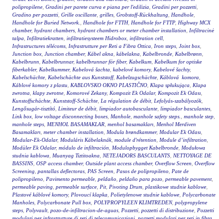
polipropilene
,
Gradini per parete curva e piana per l'edilizia
,
Gradini per pozzetti
,
Gradino per pozzetti
,
Grille oscillante
,
grilles
,
Grobstoff-Rückhaltung
,
Handhole
,
Handhole for Buried Network.
,
Handhole for FTTH
,
Handhole for FTTP
,
Highway MCX
chamber
,
hydrant chambers
,
hydrant chambers or meter chamber installation
,
Infiltracinė
talpa
,
Infiltratiekratten
,
infiltratiesysteem Hidrobox
,
infiltration cell
,
Infrastructures télécoms
,
Infrastrutture per Reti a Fibra Ottica
,
Iron steps
,
Joint box
,
Junction box
,
Junction chamber
,
Kábel akna
,
kábelakna
,
Kabelbronde
,
Kabelbrønn
,
Kabelbrunn
,
Kabelbrunnar
,
kabelbrunnar för fiber
,
Kabelkum
,
Kabelkum for optiske
fiberkabler
,
Kabelkummer
,
Kabelová šachta
,
kabelové komory
,
Kabelové šachty
,
Kabelschächte
,
Kabelschächte aus Kunststoff
,
Kabelzugschächte
,
Káblová komora
,
Káblové komory z plastu
,
KABLOVSKO OKNO PLASTIČNO
,
Klapa spłukująca
,
Klapa
zwrotna
,
klapy zwrotne
,
Komorové Zekany
,
Kompozit Ek Odalar
,
Kompozit Ek Odası
,
Kunstoffschächte
,
Kunststoff-Schächte
,
La régulation de débit
,
Lefolyás-szabályozók
,
Lengősugár-tisztító
,
Limiteur de débit
,
limpiador autobasculante
,
limpiador basculantes
,
Link box
,
low voltage disconnecting boxes
,
Manhole
,
manhole safety steps.
,
manhole step
,
manhole steps
,
MENHOL BASAMAKLAR
,
menhol basamakları
,
Menhol Merdiven
Basamakları
,
meter chamber installation
,
Modula brøndkammer
,
Modular Ek Odası
,
Modular-Ek-Odalar
,
Moduláris Kábelaknák
,
module d'rétention
,
Module d’infiltration
,
Modüler Ek Odalar
,
módulo de infiltración
,
Modulopbygget Kabelbronde
,
Modułowa
studnia kablowa
,
Muanyag Tiztitoakna
,
NETEJADORS BASCULANTS
,
NETTOYAGE DE
BASSINS
,
OSP access chamber
,
Outside plant access chamber
,
Overflow Screen
,
Overflow
Screening
,
pantallas deflectoras
,
PAS Screen
,
Pasos de polipropileno
,
Pate de
polipropileno
,
Pavimento permeable
,
peldaño
,
peldaño para pozo
,
permeable pavement
,
permeable paving
,
permeable surface
,
Pit
,
Pivoting Drum
,
plastikowe studnie kablowe
,
Plastové káblové komory
,
Plovoucí klapka
,
Polietylenowe studnie kablowe
,
Polycarbonate
Manholes
,
Polycarbonate Pull box
,
POLYPROPYLEEN KLIMTREDEN
,
polypropylene
steps
,
Polyvault
,
pozo-de-infiltracion-de-aguas
,
Pozzetti
,
pozzetti di distribuzione
,
Pozzetti
modulari per infrastrutture di reti di telecomunicazioni
,
pozzetti modulari per reti in fibra