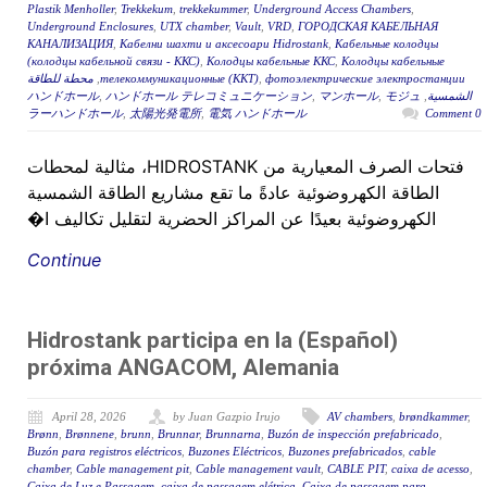
Plastik Menholler
,
Trekkekum
,
trekkekummer
,
Underground Access Chambers
,
Underground Enclosures
,
UTX chamber
,
Vault
,
VRD
,
ГОРОДСКАЯ КАБЕЛЬНАЯ
КАНАЛИЗАЦИЯ
,
Кабелни шахти и аксесоари Hidrostank
,
Кабельные колодцы
(колодцы кабельной связи - ККС)
,
Колодцы кабельные ККС
,
Колодцы кабельные
фотоэлектрические электростанции
,
телекоммуникационные (ККТ)
,
محطة للطاقة
الشمسية
,
モジュ
,
マンホール
,
ハンドホール テレコミュニケーション
,
ハンドホール
ラーハンドホール
,
太陽光発電所
,
電気 ハンドホール
0 Comment
فتحات الصرف المعيارية من HIDROSTANK، مثالية لمحطات
الطاقة الكهروضوئية عادةً ما تقع مشاريع الطاقة الشمسية
الكهروضوئية بعيدًا عن المراكز الحضرية لتقليل تكاليف ا�
Continue
(Español) Hidrostank participa en la
próxima ANGACOM, Alemania
April 28, 2026
by Juan Gazpio Irujo
AV chambers
,
brøndkammer
,
Brønn
,
Brønnene
,
brunn
,
Brunnar
,
Brunnarna
,
Buzón de inspección prefabricado
,
Buzón para registros eléctricos
,
Buzones Eléctricos
,
Buzones prefabricados
,
cable
chamber
,
Cable management pit
,
Cable management vault
,
CABLE PIT
,
caixa de acesso
,
Caixa de Luz e Passagem
,
caixa de passagem elétrica
,
Caixa de passagem para