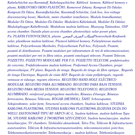
Kabelschächte aus Kunststoff
,
Kabelzugschächte
,
Káblová komora
,
Káblové komory z
plastu
,
KABLOVSKO OKNO PLASTIČNO
,
Komorové Zekany
,
Kompozit Ek Odalar
,
Kompozit Ek Odası
,
Kunstoffschächte
,
Kunststoff-Schächte
,
Link box
,
low voltage
disconnecting boxes
,
Manhole
,
meter chamber installation
,
Modula brøndkammer
,
Modular Ek Odası
,
Modular-Ek-Odalar
,
Moduláris Kábelaknák
,
Modüler Ek Odalar
,
Modulopbygget Kabelbronde
,
Modułowa studnia kablowa
,
Muanyag Tiztitoakna
,
OSP
access chamber
,
Outside plant access chamber
,
photovoltaic solar power plant
,
Photovoltaik-Kraftwerkشبكات الصرف الصحي
,
planta
,
PLANTA FOTOVOLTAICA
,
Pit
solar
,
plastikowe studnie kablowe
,
Plastové káblové komory
,
Polietylenowe studnie
kablowe
,
Polycarbonate Manholes
,
Polycarbonate Pull box
,
Polyvault
,
Pozzetti
,
pozzetti di distribuzione
,
Pozzetti modulari per infrastrutture di reti di telecomunicazioni
,
pozzetti modulari per reti in fibra ottica
,
pozzetti omologati telecom
,
Pozzetti Telecom
,
POZZETTO
,
POZZETTO MODULARE PER F.O
,
POZZETTO TELECOM
,
prefabricados
de concreto
,
Prefabrykowane studnie kablowe
,
Preformed Access Chambers
,
projet
photovoltaïque
,
PV plant
,
Regards de tirage
,
Regards de tirage de fibre optique.
,
Regards
de tirage Electrique
,
Regards de visite AEP
,
Regards de visite préfabriqués
,
regards
ventouse et vidange
,
registro eléctrico
,
REGISTRO HAND-HOLE ELÉCTRICO
MODULAR
,
REGISTRO PARA ALUMBRADO
,
REGISTRO PARA BAJA TENSION
,
REGISTRO PARA MEDIA TENSION
,
REGISTRO TELEFONICO
,
REGISTROS
ALUMBRADO
,
reinforced polypropylene manholes
,
Réseaux d'énergie
,
Réseaux
ferroviaires
,
Réseaux Télécoms
,
RÖGAR (MENHOL)
,
ŠAHT
,
Schouwputten
,
Seksjonsbrønn
,
solar farm
,
Structural access chambers
,
Studnia kablowa
,
STUDNIA
KABLOWA PLASTIKOWA
,
STUDNIA KABLOWA PLASTIKOWA ZŁOŻONA DUŻA DO
WIELU ZASTOSOWAŃ TYPU RF-SKPCV-AC-L
,
Studnie kablowe
,
studnie kablowe Typu
SK
,
STUDNIE KABLOWE Z TWORZYWA SZTUCZNEGO
,
Studnie kana|tzacyjne
,
studnie
kanalizacyjne
,
SV chambers
,
Távközlési aknaelemek
,
Telco Pits
,
Télécom & Infrastructures
autoroutières
,
Télécom & Infrastructuresautoroutières
,
telecommunication joint box
,
Telekommunikationsverteiler
,
Telekomunikacja – studnie kablowe
,
Telekomünikasyon