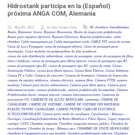
(Español) Hidrostank participa en la
próxima ANGA COM, Alemania
May 09, 2023
by Juan Gazpio Irujo
AV chambers
,
brøndkammer
,
Brønn
,
Brønnene
,
brunn
,
Brunnar
,
Brunnarna
,
Buzón de inspección prefabricado
,
Buzón para registros eléctricos
,
Buzones Eléctricos
,
Buzones prefabricados
,
cable
chamber
,
Cable management pit
,
Cable management vault
,
CABLE PIT
,
caixa de acesso
,
Caixa de Luz e Passagem
,
caixa de passagem elétrica
,
Caixa de passagem para
iluminação
,
Caixa modular em polipropileno de alta resistência
,
caixas da rede distribuição subterrânea
,
caixas de passagem
,
caixas de passagem de fibra
ótica e telefonia
,
caixas de passagem para fibras ópticas
,
caixas de passagens tipo R1
,
caixas de passagens tipo R2
,
caixas de passagens tipo R3
,
caixas de visita
,
Caixas
Iluminação Pública
,
caixas para fibras ópticas
,
Caixas Rede Elétrica
,
Caixas Telefonia
,
Caixas TV a Cabo
,
Camara de concreto
,
Camara de hormigon
,
Cámara de inspección
,
camara de registro telefonica
,
cámara eléctrica
,
camara fibra
,
Cámara FTTH
,
camara
modular
,
Cámara para ductos subterráneos
,
Cámara para fibra óptica
,
Cámara para
telecomunicaciones
,
camara prefabricada
,
cámara prefabricada de empalme
,
Cámara
Prefabricadas ducto
,
camara telecom
,
camara telecomunicaciones
,
Camereta de
jonctionare FO
,
CAMERETE DE ACCES MODULARE
,
cameretta
,
CĂMINE DE
CANALIZARE
,
CAMINE DE VIZITARE
,
CAMINE DE VIZITARE DIN MATERIAL
PLASTIC PENTRU CANALIZARE
,
CAMINE PENTRU CABLURI ELECTRICE
SI TELECOMUNICATII
,
Camine petru retele de canalizare
,
Canalisation - Réseaux -
Ouvrages
,
CanalizaçãoSubterrânea de Redes Metálicas e Fibra Óptica
,
Capac inspectie
,
catchpit
,
CATV
,
Chambre composite
,
Chambre composite travaux publics
,
Chambre de
raccordement
,
Chambre de tirage - Réseaux secs
,
CHAMBRE DE VISITE MODULAIRE
,
chambres d’équipement pour eau potable
,
chambres préfabriquées telecom
,
Chambres