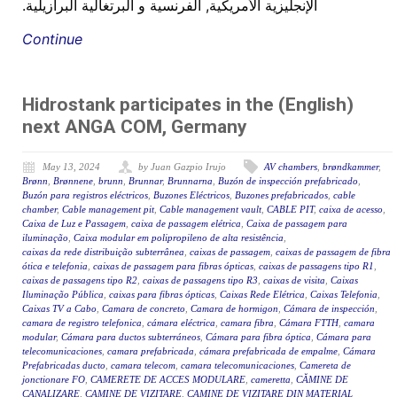
الإنجليزية الأمريكية, الفرنسية و البرتغالية البرازيلية.
Continue
(English) Hidrostank participates in the
next ANGA COM, Germany
May 13, 2024
by Juan Gazpio Irujo
AV chambers
,
brøndkammer
,
Brønn
,
Brønnene
,
brunn
,
Brunnar
,
Brunnarna
,
Buzón de inspección prefabricado
,
Buzón para registros eléctricos
,
Buzones Eléctricos
,
Buzones prefabricados
,
cable
chamber
,
Cable management pit
,
Cable management vault
,
CABLE PIT
,
caixa de acesso
,
Caixa de Luz e Passagem
,
caixa de passagem elétrica
,
Caixa de passagem para
iluminação
,
Caixa modular em polipropileno de alta resistência
,
caixas da rede distribuição subterrânea
,
caixas de passagem
,
caixas de passagem de fibra
ótica e telefonia
,
caixas de passagem para fibras ópticas
,
caixas de passagens tipo R1
,
caixas de passagens tipo R2
,
caixas de passagens tipo R3
,
caixas de visita
,
Caixas
Iluminação Pública
,
caixas para fibras ópticas
,
Caixas Rede Elétrica
,
Caixas Telefonia
,
Caixas TV a Cabo
,
Camara de concreto
,
Camara de hormigon
,
Cámara de inspección
,
camara de registro telefonica
,
cámara eléctrica
,
camara fibra
,
Cámara FTTH
,
camara
modular
,
Cámara para ductos subterráneos
,
Cámara para fibra óptica
,
Cámara para
telecomunicaciones
,
camara prefabricada
,
cámara prefabricada de empalme
,
Cámara
Prefabricadas ducto
,
camara telecom
,
camara telecomunicaciones
,
Camereta de
jonctionare FO
,
CAMERETE DE ACCES MODULARE
,
cameretta
,
CĂMINE DE
CANALIZARE
,
CAMINE DE VIZITARE
,
CAMINE DE VIZITARE DIN MATERIAL