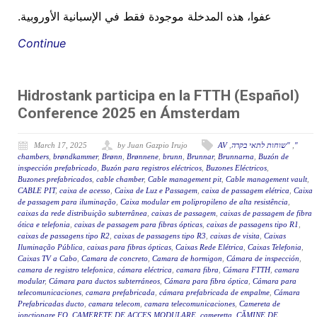
عفوا، هذه المدخلة موجودة فقط في الإسبانية الأوروبية.
Continue
(Español) Hidrostank participa en la FTTH
Conference 2025 en Ámsterdam
"
,
"שוחות לתאי בקרה
,
AV
by Juan Gazpio Irujo
March 17, 2025
chambers
,
brøndkammer
,
Brønn
,
Brønnene
,
brunn
,
Brunnar
,
Brunnarna
,
Buzón de
inspección prefabricado
,
Buzón para registros eléctricos
,
Buzones Eléctricos
,
Buzones prefabricados
,
cable chamber
,
Cable management pit
,
Cable management vault
,
CABLE PIT
,
caixa de acesso
,
Caixa de Luz e Passagem
,
caixa de passagem elétrica
,
Caixa
de passagem para iluminação
,
Caixa modular em polipropileno de alta resistência
,
caixas da rede distribuição subterrânea
,
caixas de passagem
,
caixas de passagem de fibra
ótica e telefonia
,
caixas de passagem para fibras ópticas
,
caixas de passagens tipo R1
,
caixas de passagens tipo R2
,
caixas de passagens tipo R3
,
caixas de visita
,
Caixas
Iluminação Pública
,
caixas para fibras ópticas
,
Caixas Rede Elétrica
,
Caixas Telefonia
,
Caixas TV a Cabo
,
Camara de concreto
,
Camara de hormigon
,
Cámara de inspección
,
camara de registro telefonica
,
cámara eléctrica
,
camara fibra
,
Cámara FTTH
,
camara
modular
,
Cámara para ductos subterráneos
,
Cámara para fibra óptica
,
Cámara para
telecomunicaciones
,
camara prefabricada
,
cámara prefabricada de empalme
,
Cámara
Prefabricadas ducto
,
camara telecom
,
camara telecomunicaciones
,
Camereta de
jonctionare FO
,
CAMERETE DE ACCES MODULARE
,
cameretta
,
CĂMINE DE