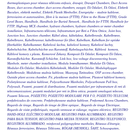
thermoplastiques pour réseaux télécoms enfouis
,
drawpit
,
Drawpit Chambers
,
Duct Access
Boxes
,
duct access chamber
,
duct access chambers
,
easypit
,
Ek Odalari
,
Ek Odasi
,
Elektrik
Bacaları
,
elektrik menhol
,
Elektrik Plastik Menholler
,
Energetyka – studnie kablowe
,
ferroviaires et autoroutières
,
fibre à la maison (FTTH)
,
Fibre to the Home (FTTH)
,
Grade
Level Boxes
,
Handhole
,
Handhole for Buried Network.
,
Handhole for FTTH
,
Handhole for
FTTP
,
Highway MCX chamber
,
hydrant chambers
,
hydrant chambers or meter chamber
installation
,
Infrastructures télécoms
,
Infrastrutture per Reti a Fibra Ottica
,
Joint box
,
Junction box
,
Junction chamber
,
Kábel akna
,
kábelakna
,
Kabelbronde
,
Kabelbrønn
,
Kabelbrunn
,
Kabelbrunnar
,
kabelbrunnar för fiber
,
Kabelkum
,
Kabelkum for optiske
fiberkabler
,
Kabelkummer
,
Kabelová šachta
,
kabelové komory
,
Kabelové šachty
,
Kabelschächte
,
Kabelschächte aus Kunststoff
,
Kabelzugschächte
,
Káblová komora
,
Káblové komory z plastu
,
Komorové Zekany
,
Kompozit Ek Odalar
,
Kompozit Ek Odası
,
Kunstoffschächte
,
Kunststoff-Schächte
,
Link box
,
low voltage disconnecting boxes
,
Manhole
,
meter chamber installation
,
Modula brøndkammer
,
Modular Ek Odası
,
Modular-Ek-Odalar
,
Moduláris Kábelaknák
,
Modüler Ek Odalar
,
Modulopbygget
Kabelbronde
,
Modułowa studnia kablowa
,
Muanyag Tiztitoakna
,
OSP access chamber
,
Outside plant access chamber
,
Pit
,
plastikowe studnie kablowe
,
Plastové káblové komory
,
Polietylenowe studnie kablowe
,
Polycarbonate Manholes
,
Polycarbonate Pull box
,
Polyvault
,
Pozzetti
,
pozzetti di distribuzione
,
Pozzetti modulari per infrastrutture di reti di
telecomunicazioni
,
pozzetti modulari per reti in fibra ottica
,
pozzetti omologati telecom
,
Pozzetti Telecom
,
POZZETTO
,
POZZETTO MODULARE PER F.O
,
POZZETTO TELECOM
,
prefabricados de concreto
,
Prefabrykowane studnie kablowe
,
Preformed Access Chambers
,
Regards de tirage
,
Regards de tirage de fibre optique.
,
Regards de tirage Electrique
,
Regards de visite préfabriqués
,
regards ventouse et vidange
,
registro eléctrico
,
REGISTRO
HAND-HOLE ELÉCTRICO MODULAR
,
REGISTRO PARA ALUMBRADO
,
REGISTRO
PARA BAJA TENSION
,
REGISTRO PARA MEDIA TENSION
,
REGISTRO TELEFONICO
,
REGISTROS ALUMBRADO
,
reinforced polypropylene manholes
,
Réseaux d'énergie
,
Réseaux ferroviaires
,
Réseaux Télécoms
,
RÖGAR (MENHOL)
,
ŠAHT
,
Schouwputten
,