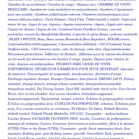
Chambre de raccordement
,
Chambre de tirage - Réseaux secs
,
CHAMBRE DE VISITE
MODULAIRE
,
chambre-de-visite-modulaire-en-polycarbonate
,
chambres d’équipement
pour eau potable
,
chambres préfabriquées telecom
,
Chambres thermoplastiques pour
réseaux télécoms enfouis
,
Check Element
,
Check Flap
,
Čištění kanálů a nádrží
,
clapet anti
retour de nez
,
clapet de nez
,
clapetas
,
clapetas antirretorno
,
clapets
,
clapets anti-retour
,
Clapets de chasses
,
Clapets de nez
,
Combined Sewer Overflow Screens
,
concrete
pavements
,
couvercles;Aknafedelek;Hatches ;Coperchi in ghisa;Rama i pokrywy studzienki
;WŁAZY I WPUSTY;Люки;Люки легкие;Brunnslock;Baca Kapakları; RÖGAR;covers
,
Csatornahullám-öblítőcsappantyú
,
Csatornahullám-öblítődob
,
CSO (Combined Sewer
Outflow) tanks.
,
CSO retention tanks
,
cubo de drenaje
,
cubo dren
,
Dagvattenkassetter
,
Décanteurs particulaires
,
Déflecteur de flottants.
,
déflecteur pour la retenue des flottants
sur les seuils des déversoirs ou des bassins d’orage
,
degrau
,
Degrau para câmara de
visita
,
degraus em polipropileno
,
DEGRAUS PARA CAIXAS DE VISITA
SUBTERRÂNEAS
,
DÉGRILLEUR À BARREAUX POUR SEUIL DÉVERSANT
,
depositos
de retencion
,
Descarregador de tempestade
,
desodorizacion
,
déversoirs d'orage
,
Discharge regulator
,
drawpit
,
Drawpit Chambers
,
dren francés
,
DRENAJ ŞAFTI
,
Drenaj
sistemleri
,
drenaje francés
,
drenaje urbano sostenible
,
drenajeurbanosostenible
,
drenazhnye moduli
,
Dry Paving System
,
Duck Bill
,
duckbill style check valve
,
Duct Access
Boxes
,
duct access chamber
,
duct access chambers
,
duzzasztócs-appantyú
,
duzzasztócsappantyúk
,
Duzzasztómű
,
easypit
,
echelon
,
Échelon en polypropylène courbe
,
Échelon en polypropylène droit
,
ECHELON POLYPROPYLENE
,
echelons
,
Échelons pour
puits
,
Eco-cunetas antivuelco en carreteras
,
Ek Odalari
,
Ek Odasi
,
Elektrik Bacaları
,
elektrik menhol
,
Elektrik Plastik Menholler
,
EN13101
,
Energetyka – studnie kablowe
,
Escalier flottant
,
ESCALIERS FLOTTANTS INOX
,
escalin
,
Escalones de polipropileno
,
estanque de tormenta
,
Eyector
,
Eyectores
,
ferroviaires et autoroutières
,
fibre à la maison
(FTTH)
,
Fibre to the Home (FTTH)
,
Finomszita - geréb
,
flood attenuation block
,
flow
regulator
,
flushing gate
,
gate flushing system
,
geocells
,
Geocellular Tank
,
geoestructura
,
Grade Level Boxes
,
gradini
,
Gradini alla marinara
,
Gradini in acciaio rivestiti in