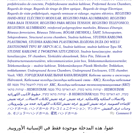
prefabricados de concreto
,
Prefabrykowane studnie kablowe
,
Preformed Access Chambers
,
Regards de tirage
,
Regards de tirage de fibre optique.
,
Regards de tirage Electrique
,
Regards de visite préfabriqués
,
regards ventouse et vidange
,
registro eléctrico
,
REGISTRO
HAND-HOLE ELÉCTRICO MODULAR
,
REGISTRO PARA ALUMBRADO
,
REGISTRO
PARA BAJA TENSION
,
REGISTRO PARA MEDIA TENSION
,
REGISTRO TELEFONICO
,
REGISTROS ALUMBRADO
,
reinforced polypropylene manholes
,
Réseaux d'énergie
,
Réseaux ferroviaires
,
Réseaux Télécoms
,
RÖGAR (MENHOL)
,
ŠAHT
,
Schouwputten
,
Seksjonsbrønn
,
Structural access chambers
,
Studnia kablowa
,
STUDNIA KABLOWA
PLASTIKOWA
,
STUDNIA KABLOWA PLASTIKOWA ZŁOŻONA DUŻA DO WIELU
ZASTOSOWAŃ TYPU RF-SKPCV-AC-L
,
Studnie kablowe
,
studnie kablowe Typu SK
,
STUDNIE KABLOWE Z TWORZYWA SZTUCZNEGO
,
Studnie kana|tzacyjne
,
studnie
kanalizacyjne
,
SV chambers
,
Távközlési aknaelemek
,
Telco Pits
,
Télécom &
Infrastructuresautoroutières
,
telecommunication joint box
,
Telekommunikationsverteiler
,
Telekomunikacja – studnie kablowe
,
Telekomünikasyon Plastik Menholler
,
Trekkekum
,
trekkekummer
,
Underground Access Chambers
,
Underground Enclosures
,
UTX chamber
,
Vault
,
VRD
,
ГОРОДСКАЯ КАБЕЛЬНАЯ КАНАЛИЗАЦИЯ
,
Кабелни шахти и аксесоари
Hidrostank
,
Кабельные колодцы (колодцы кабельной связи - ККС)
,
Колодцы кабельные
Колодцы кабельные телекоммуникационные (ККТ)
,
ККС
,
תא בקרה לחשמל כולל מכסה 60
HIDROSTANK - שוחות מתאי בקרה
,
תא הארקה כולל מכסה HIDROSTANK - שוחות מתאי
בקרה
,
תא הארקה כולל מכסהB HIDROSTANK - שוחות מתאי בקרה
,
خطوط الأنابيب الكهربائية
والاتصالات السلكية واللاسلكية
,
غرفة تفتيش
,
غرفة تفتيش لكابلات الاتصالات
,
غرفة تفتيش
للإضاءة العمومية
,
غرفة تفتيش للتوزيع
,
غرفة تفتيش للكابلات الكهربائية
,
فتحة من بوليبروبيلان
,
وحدات غرف التفتيش
,
マンホー
,
ハンドホール テレコミュニケーション
,
ハンドホール
ル
,
モジュラーハンドホール
,
電気 ハンドホール
0 Comment
عفوا، هذه المدخلة موجودة فقط في الإسبانية الأوروبية,