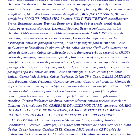
chasse et désodorisation
,
bassin de stockage avec nettoyage par hydroéjecteurs et
désodorisation par voie sèche.
,
bassins d'orage
,
Bęben płuczący
,
Bloc de percolare
,
blocs
d’infiltration
,
blocs d’rétention
,
blocuri de infiltratie
,
BLOQUE DRENANTE
,
Bloques
alvéolaires
,
BLOQUES DRENANTES
,
bolones
,
BOX D’INFILTRATION
,
brøndkammer
,
Brønn
,
Brønnene
,
brunn
,
Brunnar
,
Brunnarna
,
Buzón de inspección prefabricado
,
Buzón para registros eléctricos
,
Buzones Eléctricos
,
Buzones prefabricados
,
cable
chamber
,
Cable management pit
,
Cable management vault
,
CABLE PIT
,
Caisson de
rétention pour bassin enterré
,
caixa de acesso
,
Caixa de drenatge
,
Caixa de Luz
e Passagem
,
caixa de passagem elétrica
,
Caixa de passagem para iluminação
,
Caixa
modular em polipropileno de alta resistência
,
caixas da rede distribuição subterrânea
,
caixas de drenagem
,
Caixas de infiltração para a drenagem urbana sustentável (SUDS)
,
caixas de passagem
,
caixas de passagem de fibra ótica e telefonia
,
caixas de passagem
para fibras ópticas
,
caixas de passagem tipo R1
,
caixas de passagem tipo R2
,
caixas de
passagem tipo R3
,
caixas de passagens tipo R1
,
caixas de passagens tipo R2
,
caixas de
passagens tipo R3
,
caixas de visita
,
Caixas Iluminação Pública
,
caixas para fibras
ópticas
,
Caixas Rede Elétrica
,
Caixas Telefonia
,
Caixas TV a Cabo
,
CAIXES DRENANTS
,
Caja drenante
,
Cajas drenantes
,
Camara de concreto
,
Camara de hormigon
,
Cámara de
inspección
,
camara de registro telefonica
,
cámara eléctrica
,
camara fibra
,
Cámara FTTH
,
camara modular
,
Cámara para ductos subterráneos
,
Cámara para fibra óptica
,
Cámara para telecomunicaciones
,
camara prefabricada
,
cámara prefabricada de
empalme
,
Cámara Prefabricadas ducto
,
camara telecom
,
camara telecomunicaciones
,
Camereta de jonctionare FO
,
CAMERETE DE ACCES MODULARE
,
cameretta
,
CĂMINE
DE CANALIZARE
,
CAMINE DE VIZITARE
,
CAMINE DE VIZITARE DIN MATERIAL
PLASTIC PENTRU CANALIZARE
,
CAMINE PENTRU CABLURI ELECTRICE
SI TELECOMUNICATII
,
Camine petru retele de canalizare
,
canales filtrantes
,
Canalisation - Réseaux - Ouvrages
,
CanalizaçãoSubterrânea de Redes Metálicas e Fibra
Óptica
,
Capac inspectie
,
Cassiers CSTB
,
Cassiers SAUL
,
catchpit
,
CATV
,
celda de
infiltración
,
česle s jemnými síty
,
Chambre composite
,
Chambre composite travaux publics
,