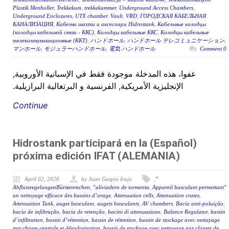
Plastik Menholler
,
Trekkekum
,
trekkekummer
,
Underground Access Chambers
,
Underground Enclosures
,
UTX chamber
,
Vault
,
VRD
,
ГОРОДСКАЯ КАБЕЛЬНАЯ
КАНАЛИЗАЦИЯ
,
Кабелни шахти и аксесоари Hidrostank
,
Кабельные колодцы
(колодцы кабельной связи - ККС)
,
Колодцы кабельные ККС
,
Колодцы кабельные
телекоммуникационные (ККТ)
,
ハンドホール
,
ハンドホール テレコミュニケーション
,
マンホール
,
モジュラーハンドホール
,
電気 ハンドホール
0 Comment
عفوا، هذه المدخلة موجودة فقط في الإسبانية الأوروبية,
الإنجليزية الأمريكية, الفرنسية و البرتغالية البرازيلية.
Continue
(Español) Hidrostank participará en la
próxima edición IFAT (ALEMANIA)
April 02, 2026
by Juan Gazpio Irujo
,
"
,
"aliviadero de tormenta
,
Appareil basculant permettant
"AbflussregelungenBürstenrechen
un nettoyage efficace des bassins d’orage
,
Attenuation cells
,
Attenuation crates
,
Attenuation Tank
,
auget basculant
,
augets basculants
,
AV chambers
,
Bacia anti-poluição
,
bacia de infiltração
,
bacia de retenção
,
bacini di attenuazione
,
Balance Regulator
,
bassin
d’infiltration
,
bassin d’rétention
,
bassin de rétention
,
bassin de stockage avec nettoyage
par chasse centrale et désodorisation
,
bassin de stockage avec nettoyage par clapets de