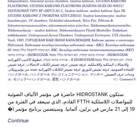
Seksjonsbrønn
,
Structural access chambers
,
Studnia kablowa
,
STUDNIA KABLOWA
PLASTIKOWA
,
STUDNIA KABLOWA PLASTIKOWA ZŁOŻONA DUŻA DO WIELU
ZASTOSOWAŃ TYPU RF-SKPCV-AC-L
,
Studnie kablowe
,
studnie kablowe Typu SK
,
STUDNIE KABLOWE Z TWORZYWA SZTUCZNEGO
,
Studnie kana|tzacyjne
,
studnie
kanalizacyjne
,
SV chambers
,
Távközlési aknaelemek
,
Telco Pits
,
Télécom &
Infrastructuresautoroutières
,
telecommunication joint box
,
Telekommunikationsverteiler
,
Telekomunikacja – studnie kablowe
,
Telekomünikasyon Plastik Menholler
,
Trekkekum
,
trekkekummer
,
Underground Access Chambers
,
Underground Enclosures
,
UTX chamber
,
Vault
,
VRD
,
ГОРОДСКАЯ КАБЕЛЬНАЯ КАНАЛИЗАЦИЯ
,
Кабелни шахти и аксесоари
Hidrostank
,
Кабельные колодцы (колодцы кабельной связи - ККС)
,
Колодцы кабельные
Колодцы кабельные телекоммуникационные (ККТ)
,
ККС
,
תא בקרה לחשמל כולל מכסה 60
HIDROSTANK - שוחות מתאי בקרה
,
תא הארקה כולל מכסה HIDROSTANK - שוחות מתאי
בקרה
,
תא הארקה כולל מכסהB HIDROSTANK - שוחות מתאי בקרה
,
خطوط الأنابيب الكهربائية
والاتصالات السلكية واللاسلكية
,
غرفة تفتيش
,
غرفة تفتيش لكابلات الاتصالات
,
غرفة تفتيش
للإضاءة العمومية
,
غرفة تفتيش للتوزيع
,
غرفة تفتيش للكابلات الكهربائية
,
فتحة من بوليبروبيلان
,
وحدات غرف التفتيش
,
マンホー
,
ハンドホール テレコミュニケーション
,
ハンドホール
ル
,
モジュラーハンドホール
,
電気 ハンドホール
0 Comment
ستكون HIDROSTANK حاضرة في مؤتمر الألياف الضوئية
للمواصلات اللاسلكية FTTH القادم، الذي سيعقد في الفترة من
19 إلى 21 مارس في برلين، ألمانيا. وسيتضمن برنامج مؤتمر ا�
Continue