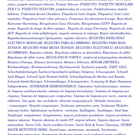
ottica
,
pozzetti omologati telecom
,
Pozzetti Telecom
,
POZZETTO
,
POZZETTO MODULARE
PER F.O
,
POZZETTO TELECOM
,
prefabricados de concreto
,
Prefabrykowane studnie
kablowe
,
Preformed Access Chambers
,
Přepadová čistící klapka
,
Přepadový čistící válec
naplněný
,
Přepadový čistící válec plovoucí
,
Protection des déversoirs d'orage
,
Rain block
,
Rainwater Harvesting
,
Récupération Eaux Pluviales
,
Récupération EEPP
,
Regards de
tirage
,
Regards de tirage de fibre optique.
,
Regards de tirage Electrique
,
Regards de visite
AEP
,
Regards de visite préfabriqués
,
regards ventouse et vidange
,
Regen-überlaufbecken
,
Regenbeckenausrüstungen Spülsysteme
,
registro eléctrico
,
REGISTRO HAND-HOLE
ELÉCTRICO MODULAR
,
REGISTRO PARA ALUMBRADO
,
REGISTRO PARA BAJA
TENSION
,
REGISTRO PARA MEDIA TENSION
,
REGISTRO TELEFONICO
,
REGISTROS
ALUMBRADO
,
Regulace odtoku
,
Regulacja odpływu ze zbiorników
,
Régulateur de débit
,
Régulateur de débit vortex
,
REGULATEUR VORTEX
,
reinforced polypropylene manholes
,
Réseaux d'énergie
,
Réseaux ferroviaires
,
Réseaux Télécoms
,
RÖGAR (MENHOL)
,
Rückstauklappe
,
Rückstausicherung
,
Rückstauventil
,
Šachtová stupadla
,
ŠAHT
,
SAUL
,
Schachtabdeckungen;Šachtové kanalizační poklopy;Tampons
,
Schouwputten
,
Schwall-
Spül-Klappe
,
Schwall-Spül-Trommel befüllt
,
Schwallspülung für Becken und Kanäle
,
Schwenk-Strahl-Reiniger
,
Schwimmklappe
,
Schwingrechen
,
Screening & Water Treatment
,
Seksjonsbrønn
,
SEPARADOR HIDRODINÁMICO
,
Séparateur hydrodynamique
,
sistemas
de limpieza autobasculantes
,
sistemas de limpieza basculantes
,
Sistemas de limpieza por
clapetas
,
Sistemas de limpieza por compuertas
,
Sistemas de limpieza por vacío
,
sisteme de
infiltratie
,
Sita gęste
,
sito wychyłowe
,
skrzynek rozsączających
,
Skrzynki retencyjno
- rozsączające
,
Skrzynki rozsączające
,
Soakaway attenuation units
,
Soakaway Modules
,
sokaway bobex
,
Spłukiwanie wychyłowe –ruchome
,
Spülkippen
,
Stauklappe
,
Steel Step
,
Steigbügel
,
steigelement
,
Steigelemente
,
stopnie podwójne powlekane
,
stopnie powlekane
,
stopnie włazowe
,
Stopnie włazowe do studni PP
,
stopnie żeliwne
,
Stopnie złazowe
,
Storm
attenuation
,
Storm Cells
,
Storm overflow Screen
,
Storm Tank & Sewer Cleansing
,
STORM
WATER RETENTION TANKS
,
StormCrates
,
stormscreen
,
stormtank
,
Stormwater
,
Stormwater attenuation
,
Stormwater discharge systems and combined sewer overflows
,