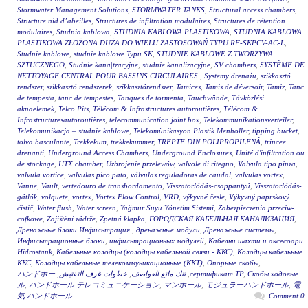
Stormwater Management Solutions
,
STORMWATER TANKS
,
Structural access chambers
,
Structure nid d’abeilles
,
Structures de infiltration modulaires
,
Structures de rétention
modulaires
,
Studnia kablowa
,
STUDNIA KABLOWA PLASTIKOWA
,
STUDNIA KABLOWA
PLASTIKOWA ZŁOŻONA DUŻA DO WIELU ZASTOSOWAŃ TYPU RF-SKPCV-AC-L
,
Studnie kablowe
,
studnie kablowe Typu SK
,
STUDNIE KABLOWE Z TWORZYWA
SZTUCZNEGO
,
Studnie kana|tzacyjne
,
studnie kanalizacyjne
,
SV chambers
,
SYSTÈME DE
NETTOYAGE CENTRAL POUR BASSINS CIRCULAIRES.
,
Systemy drenażu
,
szikkasztó
rendszer
,
szikkasztó rendszerek
,
szikkasztórendszer
,
Tamices
,
Tamis de déversoir
,
Tamiz
,
Tanc
de tempesta
,
tanc de tempestes
,
Tanques de tormenta
,
Tauchwände
,
Távközlési
aknaelemek
,
Telco Pits
,
Télécom & Infrastructures autoroutières
,
Télécom &
Infrastructuresautoroutières
,
telecommunication joint box
,
Telekommunikationsverteiler
,
Telekomunikacja – studnie kablowe
,
Telekomünikasyon Plastik Menholler
,
tipping bucket
,
tolva basculante
,
Trekkekum
,
trekkekummer
,
TREPTE DIN POLIPROPILENĂ
,
trincee
drenanti
,
Underground Access Chambers
,
Underground Enclosures
,
Unité d'infiltration ou
de stockage
,
UTX chamber
,
Uzbrojenie przelewów
,
valvole di ritegno
,
Valvula tipo pinza
,
valvula vortice
,
valvulas pico pato
,
válvulas reguladoras de caudal
,
valvulas vortex
,
Vanne
,
Vault
,
vertedouro de transbordamento
,
Visszatorlódás-csappantyú
,
Visszatorlódás-
gátlók
,
volquete
,
vortex
,
Vortex Flow Control
,
VRD
,
výkyvné česle
,
Výkyvný paprskový
čistič
,
Water flush
,
Water screen
,
Yağmur Suyu Yönetim Sistemi
,
Zabezpieczenia przeciw-
cofkowe
,
Zajištění zádrže
,
Zpetná klapka
,
ГОРОДСКАЯ КАБЕЛЬНАЯ КАНАЛИЗАЦИЯ
,
Дренажные блоки Инфильтрация.
,
дренажные модули
,
Дренажные системы
,
Инфильтрационные блоки
,
инфильтрационных модулей
,
Кабелни шахти и аксесоари
Hidrostank
,
Кабельные колодцы (колодцы кабельной связи - ККС)
,
Колодцы кабельные
ККС
,
Колодцы кабельные телекоммуникационные (ККТ)
,
Опорные скобы
,
Скобы ходовые
,
сертификат ТР
,
تنك مانع العواصف
,
خطوات غرف التفتيش
,
ハンドホー
ル
,
ハンドホール テレコミュニケーション
,
マンホール
,
モジュラーハンドホール
,
電
気 ハンドホール
0 Comment