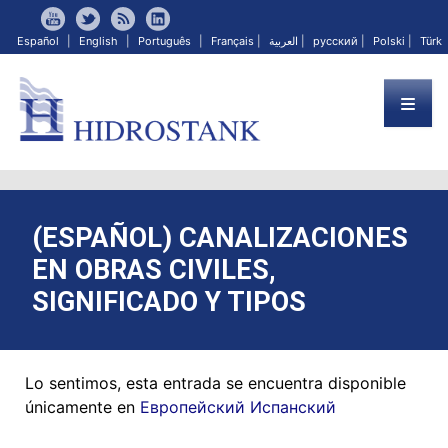
Español
|
English
|
Português
|
Français
|
العربية
|
русский
|
Polski
|
Türk
(ESPAÑOL) CANALIZACIONES
EN OBRAS CIVILES,
SIGNIFICADO Y TIPOS
Lo sentimos, esta entrada se encuentra disponible
únicamente en
Европейский Испанский