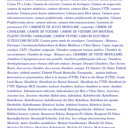
Caixas TV a Cabo
,
Camara de concreto
,
Camara de hormigon
,
Cámara de inspección
,
camara de registro telefonica
,
cámara eléctrica
,
camara fibra
,
Cámara FTTH
,
camara
modular
,
Cámara para ductos subterráneos
,
Cámara para fibra óptica
,
Cámara para
telecomunicaciones
,
camara prefabricada
,
cámara prefabricada de empalme
,
Cámara
Prefabricadas ducto
,
camara telecom
,
camara telecomunicaciones
,
Camereta de
jonctionare FO
,
CAMERETE DE ACCES MODULARE
,
cameretta
,
CĂMINE DE
CANALIZARE
,
CAMINE DE VIZITARE
,
CAMINE DE VIZITARE DIN MATERIAL
PLASTIC PENTRU CANALIZARE
,
CAMINE PENTRU CABLURI ELECTRICE
SI TELECOMUNICATII
,
Camine petru retele de canalizare
,
Canalisation - Réseaux -
Ouvrages
,
CanalizaçãoSubterrânea de Redes Metálicas e Fibra Óptica
,
Capac inspectie
,
catchpit
,
CATV
,
Chambre composite
,
Chambre composite travaux publics
,
Chambre de
raccordement
,
Chambre de tirage - Réseaux secs
,
CHAMBRE DE VISITE MODULAIRE
,
chambres d’équipement pour eau potable
,
chambres préfabriquées telecom
,
Chambres
thermoplastiques pour réseaux télécoms enfouis
,
drawpit
,
Drawpit Chambers
,
Duct Access
Boxes
,
duct access chamber
,
duct access chambers
,
easypit
,
Ek Odalari
,
Ek Odasi
,
Elektrik
Bacaları
,
elektrik menhol
,
Elektrik Plastik Menholler
,
Energetyka – studnie kablowe
,
ferroviaires et autoroutières
,
fibre à la maison (FTTH)
,
Fibre to the Home (FTTH)
,
Grade
Level Boxes
,
Handhole
,
Handhole for Buried Network.
,
Handhole for FTTH
,
Handhole for
FTTP
,
Highway MCX chamber
,
hydrant chambers
,
hydrant chambers or meter chamber
installation
,
Infrastructures télécoms
,
Infrastrutture per Reti a Fibra Ottica
,
Joint box
,
Junction box
,
Junction chamber
,
Kábel akna
,
kábelakna
,
Kabelbronde
,
Kabelbrønn
,
Kabelbrunn
,
Kabelbrunnar
,
kabelbrunnar för fiber
,
Kabelkum
,
Kabelkum for optiske
fiberkabler
,
Kabelkummer
,
Kabelová šachta
,
kabelové komory
,
Kabelové šachty
,
Kabelschächte
,
Kabelschächte aus Kunststoff
,
Kabelzugschächte
,
Káblová komora
,
Káblové komory z plastu
,
Komorové Zekany
,
Kompozit Ek Odalar
,
Kompozit Ek Odası
,
Kunstoffschächte
,
Kunststoff-Schächte
,
Link box
,
low voltage disconnecting boxes
,
Manhole
,
meter chamber installation
,
Modula brøndkammer
,
Modular Ek Odası
,
Modular-Ek-Odalar
,
Moduláris Kábelaknák
,
Modüler Ek Odalar
,
Modulopbygget