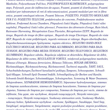
Manholes
,
Polycarbonate Pull box
,
POLYPROPYLEEN KLIMTREDEN
,
polypropylene
steps
,
Polyvault
,
pozo-de-infiltracion-de-aguas
,
Pozzetti
,
pozzetti di distribuzione
,
Pozzetti
modulari per infrastrutture di reti di telecomunicazioni
,
pozzetti modulari per reti in fibra
ottica
,
pozzetti omologati telecom
,
Pozzetti Telecom
,
POZZETTO
,
POZZETTO MODULARE
PER F.O
,
POZZETTO TELECOM
,
prefabricados de concreto
,
Prefabrykowane studnie
kablowe
,
Preformed Access Chambers
,
Přepadová čistící klapka
,
Přepadový čistící válec
naplněný
,
Přepadový čistící válec plovoucí
,
Protection des déversoirs d'orage
,
Rain block
,
Rainwater Harvesting
,
Récupération Eaux Pluviales
,
Récupération EEPP
,
Regards de
tirage
,
Regards de tirage de fibre optique.
,
Regards de tirage Electrique
,
Regards de visite
AEP
,
Regards de visite préfabriqués
,
regards ventouse et vidange
,
Regen-überlaufbecken
,
Regenbeckenausrüstungen Spülsysteme
,
registro eléctrico
,
REGISTRO HAND-HOLE
ELÉCTRICO MODULAR
,
REGISTRO PARA ALUMBRADO
,
REGISTRO PARA BAJA
TENSION
,
REGISTRO PARA MEDIA TENSION
,
REGISTRO TELEFONICO
,
REGISTROS
ALUMBRADO
,
Regulace odtoku
,
Regulacja odpływu ze zbiorników
,
Régulateur de débit
,
Régulateur de débit vortex
,
REGULATEUR VORTEX
,
reinforced polypropylene manholes
,
Réseaux d'énergie
,
Réseaux ferroviaires
,
Réseaux Télécoms
,
RÖGAR (MENHOL)
,
Rückstauklappe
,
Rückstausicherung
,
Rückstauventil
,
Šachtová stupadla
,
ŠAHT
,
SAUL
,
Schachtabdeckungen;Šachtové kanalizační poklopy;Tampons
,
Schouwputten
,
Schwall-
Spül-Klappe
,
Schwall-Spül-Trommel befüllt
,
Schwallspülung für Becken und Kanäle
,
Schwenk-Strahl-Reiniger
,
Schwimmklappe
,
Schwingrechen
,
Screening & Water Treatment
,
Seksjonsbrønn
,
SEPARADOR HIDRODINÁMICO
,
Séparateur hydrodynamique
,
sistemas
de limpieza autobasculantes
,
sistemas de limpieza basculantes
,
Sistemas de limpieza por
clapetas
,
Sistemas de limpieza por compuertas
,
Sistemas de limpieza por vacío
,
sisteme de
infiltratie
,
Sita gęste
,
sito wychyłowe
,
skrzynek rozsączających
,
Skrzynki retencyjno
- rozsączające
,
Skrzynki rozsączające
,
Soakaway attenuation units
,
Soakaway Modules
,
sokaway bobex
,
Spłukiwanie wychyłowe –ruchome
,
Spülkippen
,
Stauklappe
,
Steel Step
,
Steigbügel
,
steigelement
,
Steigelemente
,
stopnie podwójne powlekane
,
stopnie powlekane
,
stopnie włazowe
,
Stopnie włazowe do studni PP
,
stopnie żeliwne
,
Stopnie złazowe
,
Storm