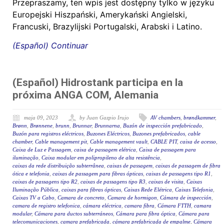
Przepraszamy, ten wpis jest dostępny tylko w języku
Europejski Hiszpański, Amerykański Angielski,
Francuski, Brazylijski Portugalski, Arabski i Latino.
(Español) Continuar
(Español) Hidrostank participa en la
próxima ANGA COM, Alemania
maja 09, 2023
by Juan Gazpio Irujo
AV chambers
,
brøndkammer
,
Brønn
,
Brønnene
,
brunn
,
Brunnar
,
Brunnarna
,
Buzón de inspección prefabricado
,
Buzón para registros eléctricos
,
Buzones Eléctricos
,
Buzones prefabricados
,
cable
chamber
,
Cable management pit
,
Cable management vault
,
CABLE PIT
,
caixa de acesso
,
Caixa de Luz e Passagem
,
caixa de passagem elétrica
,
Caixa de passagem para
iluminação
,
Caixa modular em polipropileno de alta resistência
,
caixas da rede distribuição subterrânea
,
caixas de passagem
,
caixas de passagem de fibra
ótica e telefonia
,
caixas de passagem para fibras ópticas
,
caixas de passagens tipo R1
,
caixas de passagens tipo R2
,
caixas de passagens tipo R3
,
caixas de visita
,
Caixas
Iluminação Pública
,
caixas para fibras ópticas
,
Caixas Rede Elétrica
,
Caixas Telefonia
,
Caixas TV a Cabo
,
Camara de concreto
,
Camara de hormigon
,
Cámara de inspección
,
camara de registro telefonica
,
cámara eléctrica
,
camara fibra
,
Cámara FTTH
,
camara
modular
,
Cámara para ductos subterráneos
,
Cámara para fibra óptica
,
Cámara para
telecomunicaciones
,
camara prefabricada
,
cámara prefabricada de empalme
,
Cámara