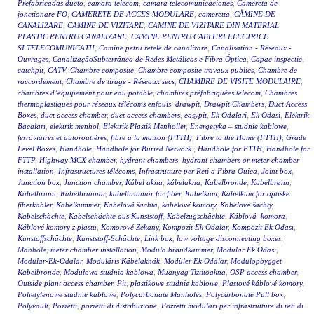
Prefabricadas ducto
,
camara telecom
,
camara telecomunicaciones
,
Camereta de
jonctionare FO
,
CAMERETE DE ACCES MODULARE
,
cameretta
,
CĂMINE DE
CANALIZARE
,
CAMINE DE VIZITARE
,
CAMINE DE VIZITARE DIN MATERIAL
PLASTIC PENTRU CANALIZARE
,
CAMINE PENTRU CABLURI ELECTRICE
SI TELECOMUNICATII
,
Camine petru retele de canalizare
,
Canalisation - Réseaux -
Ouvrages
,
CanalizaçãoSubterrânea de Redes Metálicas e Fibra Óptica
,
Capac inspectie
,
catchpit
,
CATV
,
Chambre composite
,
Chambre composite travaux publics
,
Chambre de
raccordement
,
Chambre de tirage - Réseaux secs
,
CHAMBRE DE VISITE MODULAIRE
,
chambres d’équipement pour eau potable
,
chambres préfabriquées telecom
,
Chambres
thermoplastiques pour réseaux télécoms enfouis
,
drawpit
,
Drawpit Chambers
,
Duct Access
Boxes
,
duct access chamber
,
duct access chambers
,
easypit
,
Ek Odalari
,
Ek Odasi
,
Elektrik
Bacaları
,
elektrik menhol
,
Elektrik Plastik Menholler
,
Energetyka – studnie kablowe
,
ferroviaires et autoroutières
,
fibre à la maison (FTTH)
,
Fibre to the Home (FTTH)
,
Grade
Level Boxes
,
Handhole
,
Handhole for Buried Network.
,
Handhole for FTTH
,
Handhole for
FTTP
,
Highway MCX chamber
,
hydrant chambers
,
hydrant chambers or meter chamber
installation
,
Infrastructures télécoms
,
Infrastrutture per Reti a Fibra Ottica
,
Joint box
,
Junction box
,
Junction chamber
,
Kábel akna
,
kábelakna
,
Kabelbronde
,
Kabelbrønn
,
Kabelbrunn
,
Kabelbrunnar
,
kabelbrunnar för fiber
,
Kabelkum
,
Kabelkum for optiske
fiberkabler
,
Kabelkummer
,
Kabelová šachta
,
kabelové komory
,
Kabelové šachty
,
Kabelschächte
,
Kabelschächte aus Kunststoff
,
Kabelzugschächte
,
Káblová komora
,
Káblové komory z plastu
,
Komorové Zekany
,
Kompozit Ek Odalar
,
Kompozit Ek Odası
,
Kunstoffschächte
,
Kunststoff-Schächte
,
Link box
,
low voltage disconnecting boxes
,
Manhole
,
meter chamber installation
,
Modula brøndkammer
,
Modular Ek Odası
,
Modular-Ek-Odalar
,
Moduláris Kábelaknák
,
Modüler Ek Odalar
,
Modulopbygget
Kabelbronde
,
Modułowa studnia kablowa
,
Muanyag Tiztitoakna
,
OSP access chamber
,
Outside plant access chamber
,
Pit
,
plastikowe studnie kablowe
,
Plastové káblové komory
,
Polietylenowe studnie kablowe
,
Polycarbonate Manholes
,
Polycarbonate Pull box
,
Polyvault
,
Pozzetti
,
pozzetti di distribuzione
,
Pozzetti modulari per infrastrutture di reti di