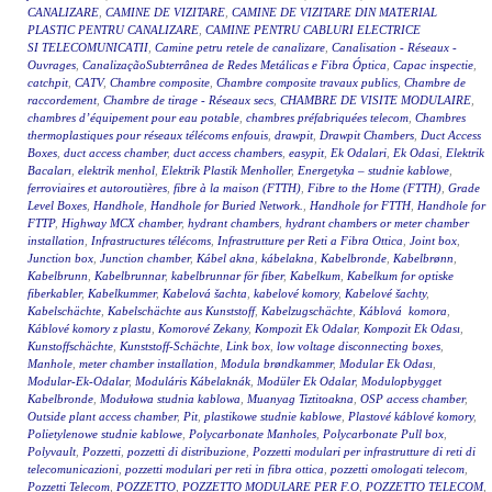
CANALIZARE
,
CAMINE DE VIZITARE
,
CAMINE DE VIZITARE DIN MATERIAL
PLASTIC PENTRU CANALIZARE
,
CAMINE PENTRU CABLURI ELECTRICE
SI TELECOMUNICATII
,
Camine petru retele de canalizare
,
Canalisation - Réseaux -
Ouvrages
,
CanalizaçãoSubterrânea de Redes Metálicas e Fibra Óptica
,
Capac inspectie
,
catchpit
,
CATV
,
Chambre composite
,
Chambre composite travaux publics
,
Chambre de
raccordement
,
Chambre de tirage - Réseaux secs
,
CHAMBRE DE VISITE MODULAIRE
,
chambres d’équipement pour eau potable
,
chambres préfabriquées telecom
,
Chambres
thermoplastiques pour réseaux télécoms enfouis
,
drawpit
,
Drawpit Chambers
,
Duct Access
Boxes
,
duct access chamber
,
duct access chambers
,
easypit
,
Ek Odalari
,
Ek Odasi
,
Elektrik
Bacaları
,
elektrik menhol
,
Elektrik Plastik Menholler
,
Energetyka – studnie kablowe
,
ferroviaires et autoroutières
,
fibre à la maison (FTTH)
,
Fibre to the Home (FTTH)
,
Grade
Level Boxes
,
Handhole
,
Handhole for Buried Network.
,
Handhole for FTTH
,
Handhole for
FTTP
,
Highway MCX chamber
,
hydrant chambers
,
hydrant chambers or meter chamber
installation
,
Infrastructures télécoms
,
Infrastrutture per Reti a Fibra Ottica
,
Joint box
,
Junction box
,
Junction chamber
,
Kábel akna
,
kábelakna
,
Kabelbronde
,
Kabelbrønn
,
Kabelbrunn
,
Kabelbrunnar
,
kabelbrunnar för fiber
,
Kabelkum
,
Kabelkum for optiske
fiberkabler
,
Kabelkummer
,
Kabelová šachta
,
kabelové komory
,
Kabelové šachty
,
Kabelschächte
,
Kabelschächte aus Kunststoff
,
Kabelzugschächte
,
Káblová komora
,
Káblové komory z plastu
,
Komorové Zekany
,
Kompozit Ek Odalar
,
Kompozit Ek Odası
,
Kunstoffschächte
,
Kunststoff-Schächte
,
Link box
,
low voltage disconnecting boxes
,
Manhole
,
meter chamber installation
,
Modula brøndkammer
,
Modular Ek Odası
,
Modular-Ek-Odalar
,
Moduláris Kábelaknák
,
Modüler Ek Odalar
,
Modulopbygget
Kabelbronde
,
Modułowa studnia kablowa
,
Muanyag Tiztitoakna
,
OSP access chamber
,
Outside plant access chamber
,
Pit
,
plastikowe studnie kablowe
,
Plastové káblové komory
,
Polietylenowe studnie kablowe
,
Polycarbonate Manholes
,
Polycarbonate Pull box
,
Polyvault
,
Pozzetti
,
pozzetti di distribuzione
,
Pozzetti modulari per infrastrutture di reti di
telecomunicazioni
,
pozzetti modulari per reti in fibra ottica
,
pozzetti omologati telecom
,
Pozzetti Telecom
,
POZZETTO
,
POZZETTO MODULARE PER F.O
,
POZZETTO TELECOM
,