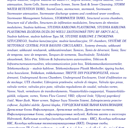
attenuation
,
Storm Cells
,
Storm overflow Screen
,
Storm Tank & Sewer Cleansing
,
STORM
WATER RETENTION TANKS
,
StormCrates
,
stormscreen
,
stormtank
,
Stormwater
,
Stormwater attenuation
,
Stormwater discharge systems and combined sewer overflows
,
Stormwater Management Solutions
,
STORMWATER TANKS
,
Structural access chambers
,
Structure nid d’abeilles
,
Structures de infiltration modulaires
,
Structures de rétention
modulaires
,
Studnia kablowa
,
STUDNIA KABLOWA PLASTIKOWA
,
STUDNIA KABLOWA
PLASTIKOWA ZŁOŻONA DUŻA DO WIELU ZASTOSOWAŃ TYPU RF-SKPCV-AC-L
,
Studnie kablowe
,
studnie kablowe Typu SK
,
STUDNIE KABLOWE Z TWORZYWA
SZTUCZNEGO
,
Studnie kana|tzacyjne
,
studnie kanalizacyjne
,
SV chambers
,
SYSTÈME DE
NETTOYAGE CENTRAL POUR BASSINS CIRCULAIRES.
,
Systemy drenażu
,
szikkasztó
rendszer
,
szikkasztó rendszerek
,
szikkasztórendszer
,
Tamices
,
Tamis de déversoir
,
Tamiz
,
Tanc
de tempesta
,
tanc de tempestes
,
Tanques de tormenta
,
Tauchwände
,
Távközlési
aknaelemek
,
Telco Pits
,
Télécom & Infrastructures autoroutières
,
Télécom &
Infrastructuresautoroutières
,
telecommunication joint box
,
Telekommunikationsverteiler
,
Telekomunikacja – studnie kablowe
,
Telekomünikasyon Plastik Menholler
,
tipping bucket
,
tolva basculante
,
Trekkekum
,
trekkekummer
,
TREPTE DIN POLIPROPILENĂ
,
trincee
drenanti
,
Underground Access Chambers
,
Underground Enclosures
,
Unité d'infiltration ou
de stockage
,
UTX chamber
,
Uzbrojenie przelewów
,
valvole di ritegno
,
Valvula tipo pinza
,
valvula vortice
,
valvulas pico pato
,
válvulas reguladoras de caudal
,
valvulas vortex
,
Vanne
,
Vault
,
vertedouro de transbordamento
,
Visszatorlódás-csappantyú
,
Visszatorlódás-
gátlók
,
volquete
,
vortex
,
Vortex Flow Control
,
VRD
,
výkyvné česle
,
Výkyvný paprskový
čistič
,
Water flush
,
Water screen
,
Yağmur Suyu Yönetim Sistemi
,
Zabezpieczenia przeciw-
cofkowe
,
Zajištění zádrže
,
Zpetná klapka
,
ГОРОДСКАЯ КАБЕЛЬНАЯ КАНАЛИЗАЦИЯ
,
Дренажные блоки Инфильтрация.
,
дренажные модули
,
Дренажные системы
,
Инфильтрационные блоки
,
инфильтрационных модулей
,
Кабелни шахти и аксесоари
Hidrostank
,
Кабельные колодцы (колодцы кабельной связи - ККС)
,
Колодцы кабельные
ККС
,
Колодцы кабельные телекоммуникационные (ККТ)
,
Опорные скобы
,
сертификат ТР
,
Скобы ходовые
,
خطوات غرف التفتيش
,
تنك مانع العواصف
,
ハンドホー