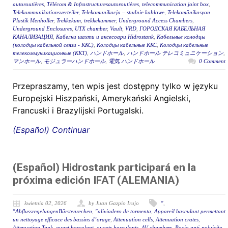
autoroutières
,
Télécom & Infrastructuresautoroutières
,
telecommunication joint box
,
Telekommunikationsverteiler
,
Telekomunikacja – studnie kablowe
,
Telekomünikasyon
Plastik Menholler
,
Trekkekum
,
trekkekummer
,
Underground Access Chambers
,
Underground Enclosures
,
UTX chamber
,
Vault
,
VRD
,
ГОРОДСКАЯ КАБЕЛЬНАЯ
КАНАЛИЗАЦИЯ
,
Кабелни шахти и аксесоари Hidrostank
,
Кабельные колодцы
(колодцы кабельной связи - ККС)
,
Колодцы кабельные ККС
,
Колодцы кабельные
телекоммуникационные (ККТ)
,
ハンドホール
,
ハンドホール テレコミュニケーション
,
マンホール
,
モジュラーハンドホール
,
電気 ハンドホール
0 Comment
Przepraszamy, ten wpis jest dostępny tylko w języku
Europejski Hiszpański, Amerykański Angielski,
Francuski i Brazylijski Portugalski.
(Español) Continuar
(Español) Hidrostank participará en la
próxima edición IFAT (ALEMANIA)
kwietnia 02, 2026
by Juan Gazpio Irujo
"
,
"AbflussregelungenBürstenrechen
,
"aliviadero de tormenta
,
Appareil basculant permettant
un nettoyage efficace des bassins d’orage
,
Attenuation cells
,
Attenuation crates
,
Attenuation Tank
,
auget basculant
,
augets basculants
,
AV chambers
,
Bacia anti-poluição
,