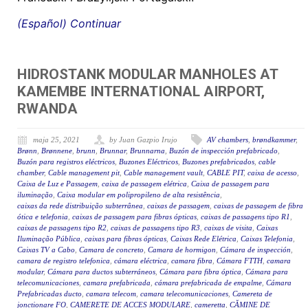
(Español) Continuar
HIDROSTANK MODULAR MANHOLES AT
KAMEMBE INTERNATIONAL AIRPORT,
RWANDA
maja 25, 2021
by Juan Gazpio Irujo
AV chambers
,
brøndkammer
,
Brønn
,
Brønnene
,
brunn
,
Brunnar
,
Brunnarna
,
Buzón de inspección prefabricado
,
Buzón para registros eléctricos
,
Buzones Eléctricos
,
Buzones prefabricados
,
cable
chamber
,
Cable management pit
,
Cable management vault
,
CABLE PIT
,
caixa de acesso
,
Caixa de Luz e Passagem
,
caixa de passagem elétrica
,
Caixa de passagem para
iluminação
,
Caixa modular em polipropileno de alta resistência
,
caixas da rede distribuição subterrânea
,
caixas de passagem
,
caixas de passagem de fibra
ótica e telefonia
,
caixas de passagem para fibras ópticas
,
caixas de passagens tipo R1
,
caixas de passagens tipo R2
,
caixas de passagens tipo R3
,
caixas de visita
,
Caixas
Iluminação Pública
,
caixas para fibras ópticas
,
Caixas Rede Elétrica
,
Caixas Telefonia
,
Caixas TV a Cabo
,
Camara de concreto
,
Camara de hormigon
,
Cámara de inspección
,
camara de registro telefonica
,
cámara eléctrica
,
camara fibra
,
Cámara FTTH
,
camara
modular
,
Cámara para ductos subterráneos
,
Cámara para fibra óptica
,
Cámara para
telecomunicaciones
,
camara prefabricada
,
cámara prefabricada de empalme
,
Cámara
Prefabricadas ducto
,
camara telecom
,
camara telecomunicaciones
,
Camereta de
jonctionare FO
,
CAMERETE DE ACCES MODULARE
,
cameretta
,
CĂMINE DE