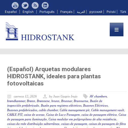
Español
|
English
|
Português
|
Français
|
العربية
|
русский
|
Polski
|
Türk
(Español) Arquetas modulares
HIDROSTANK, ideales para plantas
fotovoltaicas
czerwca 12, 2026
by Juan Gazpio Irujo
AV chambers
,
brøndkammer
,
Brønn
,
Brønnene
,
brunn
,
Brunnar
,
Brunnarna
,
Buzón de
inspección prefabricado
,
Buzón para registros eléctricos
,
Buzones Eléctricos
,
Buzones prefabricados
,
cable chamber
,
Cable management pit
,
Cable management vault
,
CABLE PIT
,
caixa de acesso
,
Caixa de Luz e Passagem
,
caixa de passagem elétrica
,
Caixa
de passagem para iluminação
,
Caixa modular em polipropileno de alta resistência
,
caixas da rede distribuição subterrânea
,
caixas de passagem
,
caixas de passagem de fibra