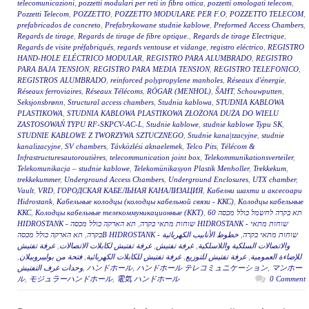
telecomunicazioni
,
pozzetti modulari per reti in fibra ottica
,
pozzetti omologati telecom
,
Pozzetti Telecom
,
POZZETTO
,
POZZETTO MODULARE PER F.O
,
POZZETTO TELECOM
,
prefabricados de concreto
,
Prefabrykowane studnie kablowe
,
Preformed Access Chambers
,
Regards de tirage
,
Regards de tirage de fibre optique.
,
Regards de tirage Electrique
,
Regards de visite préfabriqués
,
regards ventouse et vidange
,
registro eléctrico
,
REGISTRO
HAND-HOLE ELÉCTRICO MODULAR
,
REGISTRO PARA ALUMBRADO
,
REGISTRO
PARA BAJA TENSION
,
REGISTRO PARA MEDIA TENSION
,
REGISTRO TELEFONICO
,
REGISTROS ALUMBRADO
,
reinforced polypropylene manholes
,
Réseaux d'énergie
,
Réseaux ferroviaires
,
Réseaux Télécoms
,
RÖGAR (MENHOL)
,
ŠAHT
,
Schouwputten
,
Seksjonsbrønn
,
Structural access chambers
,
Studnia kablowa
,
STUDNIA KABLOWA
PLASTIKOWA
,
STUDNIA KABLOWA PLASTIKOWA ZŁOŻONA DUŻA DO WIELU
ZASTOSOWAŃ TYPU RF-SKPCV-AC-L
,
Studnie kablowe
,
studnie kablowe Typu SK
,
STUDNIE KABLOWE Z TWORZYWA SZTUCZNEGO
,
Studnie kana|tzacyjne
,
studnie
kanalizacyjne
,
SV chambers
,
Távközlési aknaelemek
,
Telco Pits
,
Télécom &
Infrastructuresautoroutières
,
telecommunication joint box
,
Telekommunikationsverteiler
,
Telekomunikacja – studnie kablowe
,
Telekomünikasyon Plastik Menholler
,
Trekkekum
,
trekkekummer
,
Underground Access Chambers
,
Underground Enclosures
,
UTX chamber
,
Vault
,
VRD
,
ГОРОДСКАЯ КАБЕЛЬНАЯ КАНАЛИЗАЦИЯ
,
Кабелни шахти и аксесоари
Hidrostank
,
Кабельные колодцы (колодцы кабельной связи - ККС)
,
Колодцы кабельные
ККС
,
Колодцы кабельные телекоммуникационные (ККТ)
,
תא בקרה לחשמל כולל מכסה 60
תא הארקה כולל מכסה HIDROSTANK - שוחות מתאי
,
HIDROSTANK - שוחות מתאי בקרה
,
בקרה
خطوط الأنابيب الكهربائية
,
תא הארקה כולל מכסהB HIDROSTANK - שוחות מתאי בקרה
غرفة تفتيش
,
غرفة تفتيش لكابلات الاتصالات
,
غرفة تفتيش
,
والاتصالات السلكية واللاسلكية
,
فتحة من بوليبروبيلان
,
غرفة تفتيش للكابلات الكهربائية
,
غرفة تفتيش للتوزيع
,
للإضاءة العمومية
وحدات غرف التفتيش
,
ハンドホール
,
ハンドホール テレコミュニケーション
,
マンホー
ル
,
モジュラーハンドホール
,
電気 ハンドホール
0 Comment