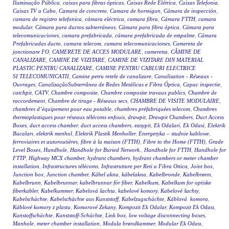
Iluminação Pública
,
caixas para fibras ópticas
,
Caixas Rede Elétrica
,
Caixas Telefonia
,
Caixas TV a Cabo
,
Camara de concreto
,
Camara de hormigon
,
Cámara de inspección
,
camara de registro telefonica
,
cámara eléctrica
,
camara fibra
,
Cámara FTTH
,
camara
modular
,
Cámara para ductos subterráneos
,
Cámara para fibra óptica
,
Cámara para
telecomunicaciones
,
camara prefabricada
,
cámara prefabricada de empalme
,
Cámara
Prefabricadas ducto
,
camara telecom
,
camara telecomunicaciones
,
Camereta de
jonctionare FO
,
CAMERETE DE ACCES MODULARE
,
cameretta
,
CĂMINE DE
CANALIZARE
,
CAMINE DE VIZITARE
,
CAMINE DE VIZITARE DIN MATERIAL
PLASTIC PENTRU CANALIZARE
,
CAMINE PENTRU CABLURI ELECTRICE
SI TELECOMUNICATII
,
Camine petru retele de canalizare
,
Canalisation - Réseaux -
Ouvrages
,
CanalizaçãoSubterrânea de Redes Metálicas e Fibra Óptica
,
Capac inspectie
,
catchpit
,
CATV
,
Chambre composite
,
Chambre composite travaux publics
,
Chambre de
raccordement
,
Chambre de tirage - Réseaux secs
,
CHAMBRE DE VISITE MODULAIRE
,
chambres d’équipement pour eau potable
,
chambres préfabriquées telecom
,
Chambres
thermoplastiques pour réseaux télécoms enfouis
,
drawpit
,
Drawpit Chambers
,
Duct Access
Boxes
,
duct access chamber
,
duct access chambers
,
easypit
,
Ek Odalari
,
Ek Odasi
,
Elektrik
Bacaları
,
elektrik menhol
,
Elektrik Plastik Menholler
,
Energetyka – studnie kablowe
,
ferroviaires et autoroutières
,
fibre à la maison (FTTH)
,
Fibre to the Home (FTTH)
,
Grade
Level Boxes
,
Handhole
,
Handhole for Buried Network.
,
Handhole for FTTH
,
Handhole for
FTTP
,
Highway MCX chamber
,
hydrant chambers
,
hydrant chambers or meter chamber
installation
,
Infrastructures télécoms
,
Infrastrutture per Reti a Fibra Ottica
,
Joint box
,
Junction box
,
Junction chamber
,
Kábel akna
,
kábelakna
,
Kabelbronde
,
Kabelbrønn
,
Kabelbrunn
,
Kabelbrunnar
,
kabelbrunnar för fiber
,
Kabelkum
,
Kabelkum for optiske
fiberkabler
,
Kabelkummer
,
Kabelová šachta
,
kabelové komory
,
Kabelové šachty
,
Kabelschächte
,
Kabelschächte aus Kunststoff
,
Kabelzugschächte
,
Káblová komora
,
Káblové komory z plastu
,
Komorové Zekany
,
Kompozit Ek Odalar
,
Kompozit Ek Odası
,
Kunstoffschächte
,
Kunststoff-Schächte
,
Link box
,
low voltage disconnecting boxes
,
Manhole
,
meter chamber installation
,
Modula brøndkammer
,
Modular Ek Odası
,