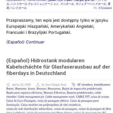
ル
,
ハンドホール テレコミュニケーション
,
マンホール
,
モジュラーハンドホール
,
電
気 ハンドホール
0 Comment
Przepraszamy, ten wpis jest dostępny tylko w języku
Europejski Hiszpański, Amerykański Angielski,
Francuski i Brazylijski Portugalski.
(Español) Continuar
(Español) Hidrostank modularen
Kabelschächte für Glasfaserausbau auf der
fiberdays in Deutschland
marca 24, 2026
by Juan Gazpio Irujo
AV chambers
,
brøndkammer
,
Brønn
,
Brønnene
,
brunn
,
Brunnar
,
Brunnarna
,
Buzón de inspección prefabricado
,
Buzón para registros eléctricos
,
Buzones Eléctricos
,
Buzones prefabricados
,
cable
chamber
,
Cable management pit
,
Cable management vault
,
CABLE PIT
,
caixa de acesso
,
Caixa de Luz e Passagem
,
caixa de passagem elétrica
,
Caixa de passagem para
iluminação
,
Caixa modular em polipropileno de alta resistência
,
caixas da rede distribuição subterrânea
,
caixas de passagem
,
caixas de passagem de fibra
ótica e telefonia
,
caixas de passagem para fibras ópticas
,
caixas de passagem tipo R1
,