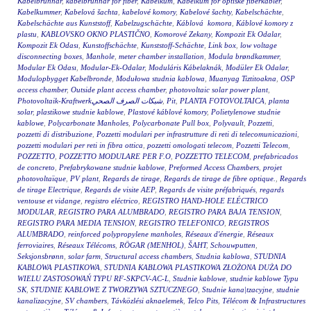
Kabelbrunnar
,
kabelbrunnar för fiber
,
Kabelkum
,
Kabelkum for optiske fiberkabler
,
Kabelkummer
,
Kabelová šachta
,
kabelové komory
,
Kabelové šachty
,
Kabelschächte
,
Kabelschächte aus Kunststoff
,
Kabelzugschächte
,
Káblová komora
,
Káblové komory z
plastu
,
KABLOVSKO OKNO PLASTIČNO
,
Komorové Zekany
,
Kompozit Ek Odalar
,
Kompozit Ek Odası
,
Kunstoffschächte
,
Kunststoff-Schächte
,
Link box
,
low voltage
disconnecting boxes
,
Manhole
,
meter chamber installation
,
Modula brøndkammer
,
Modular Ek Odası
,
Modular-Ek-Odalar
,
Moduláris Kábelaknák
,
Modüler Ek Odalar
,
Modulopbygget Kabelbronde
,
Modułowa studnia kablowa
,
Muanyag Tiztitoakna
,
OSP
access chamber
,
Outside plant access chamber
,
photovoltaic solar power plant
,
Photovoltaik-Kraftwerkشبكات الصرف الصحي
,
Pit
,
PLANTA FOTOVOLTAICA
,
planta
solar
,
plastikowe studnie kablowe
,
Plastové káblové komory
,
Polietylenowe studnie
kablowe
,
Polycarbonate Manholes
,
Polycarbonate Pull box
,
Polyvault
,
Pozzetti
,
pozzetti di distribuzione
,
Pozzetti modulari per infrastrutture di reti di telecomunicazioni
,
pozzetti modulari per reti in fibra ottica
,
pozzetti omologati telecom
,
Pozzetti Telecom
,
POZZETTO
,
POZZETTO MODULARE PER F.O
,
POZZETTO TELECOM
,
prefabricados
de concreto
,
Prefabrykowane studnie kablowe
,
Preformed Access Chambers
,
projet
photovoltaïque
,
PV plant
,
Regards de tirage
,
Regards de tirage de fibre optique.
,
Regards
de tirage Electrique
,
Regards de visite AEP
,
Regards de visite préfabriqués
,
regards
ventouse et vidange
,
registro eléctrico
,
REGISTRO HAND-HOLE ELÉCTRICO
MODULAR
,
REGISTRO PARA ALUMBRADO
,
REGISTRO PARA BAJA TENSION
,
REGISTRO PARA MEDIA TENSION
,
REGISTRO TELEFONICO
,
REGISTROS
ALUMBRADO
,
reinforced polypropylene manholes
,
Réseaux d'énergie
,
Réseaux
ferroviaires
,
Réseaux Télécoms
,
RÖGAR (MENHOL)
,
ŠAHT
,
Schouwputten
,
Seksjonsbrønn
,
solar farm
,
Structural access chambers
,
Studnia kablowa
,
STUDNIA
KABLOWA PLASTIKOWA
,
STUDNIA KABLOWA PLASTIKOWA ZŁOŻONA DUŻA DO
WIELU ZASTOSOWAŃ TYPU RF-SKPCV-AC-L
,
Studnie kablowe
,
studnie kablowe Typu
SK
,
STUDNIE KABLOWE Z TWORZYWA SZTUCZNEGO
,
Studnie kana|tzacyjne
,
studnie
kanalizacyjne
,
SV chambers
,
Távközlési aknaelemek
,
Telco Pits
,
Télécom & Infrastructures