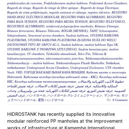
prefabricados de concreto
,
Prefabrykowane studnie kablowe
,
Preformed Access Chambers
,
Regards de tirage
,
Regards de tirage de fibre optique.
,
Regards de tirage Electrique
,
Regards de visite préfabriqués
,
regards ventouse et vidange
,
registro eléctrico
,
REGISTRO
HAND-HOLE ELÉCTRICO MODULAR
,
REGISTRO PARA ALUMBRADO
,
REGISTRO
PARA BAJA TENSION
,
REGISTRO PARA MEDIA TENSION
,
REGISTRO TELEFONICO
,
REGISTROS ALUMBRADO
,
reinforced polypropylene manholes
,
Réseaux d'énergie
,
Réseaux ferroviaires
,
Réseaux Télécoms
,
RÖGAR (MENHOL)
,
ŠAHT
,
Schouwputten
,
Seksjonsbrønn
,
Structural access chambers
,
Studnia kablowa
,
STUDNIA KABLOWA
PLASTIKOWA
,
STUDNIA KABLOWA PLASTIKOWA ZŁOŻONA DUŻA DO WIELU
ZASTOSOWAŃ TYPU RF-SKPCV-AC-L
,
Studnie kablowe
,
studnie kablowe Typu SK
,
STUDNIE KABLOWE Z TWORZYWA SZTUCZNEGO
,
Studnie kana|tzacyjne
,
studnie
kanalizacyjne
,
SV chambers
,
Távközlési aknaelemek
,
Telco Pits
,
Télécom &
Infrastructuresautoroutières
,
telecommunication joint box
,
Telekommunikationsverteiler
,
Telekomunikacja – studnie kablowe
,
Telekomünikasyon Plastik Menholler
,
Trekkekum
,
trekkekummer
,
Underground Access Chambers
,
Underground Enclosures
,
UTX chamber
,
Vault
,
VRD
,
ГОРОДСКАЯ КАБЕЛЬНАЯ КАНАЛИЗАЦИЯ
,
Кабелни шахти и аксесоари
Hidrostank
,
Кабельные колодцы (колодцы кабельной связи - ККС)
,
Колодцы кабельные
ККС
,
Колодцы кабельные телекоммуникационные
,
خطوط الأنابيب الكهربائية والاتصالات
غرفة تفتيش للإضاءة
,
غرفة تفتيش لكابلات الاتصالات
,
غرفة تفتيش
,
السلكية واللاسلكية
وحدات
,
فتحة من بوليبروبيلان
,
غرفة تفتيش للكابلات الكهربائية
,
غرفة تفتيش للتوزيع
,
العمومية
غرف التفتيش
,
ハンドホール
,
ハンドホール テレコミュニケーション
,
マンホール
,
モジ
ュラーハンドホール
,
電気 ハンドホール
0 Comment
HIDROSTANK has recently supplied its innovative
modular reinforced PP manholes at the improvement
works of infrastructure at Kamembe International