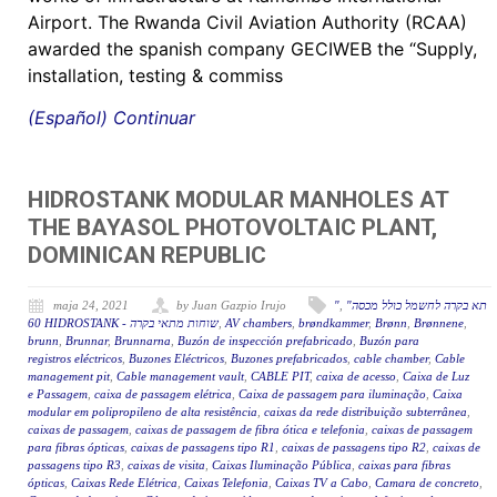
Airport. The Rwanda Civil Aviation Authority (RCAA)
awarded the spanish company GECIWEB the “Supply,
installation, testing & commiss
(Español) Continuar
HIDROSTANK MODULAR MANHOLES AT
THE BAYASOL PHOTOVOLTAIC PLANT,
DOMINICAN REPUBLIC
maja 24, 2021
by Juan Gazpio Irujo
"
,
"תא בקרה לחשמל כולל מכסה
60 HIDROSTANK - שוחות מתאי בקרה
,
AV chambers
,
brøndkammer
,
Brønn
,
Brønnene
,
brunn
,
Brunnar
,
Brunnarna
,
Buzón de inspección prefabricado
,
Buzón para
registros eléctricos
,
Buzones Eléctricos
,
Buzones prefabricados
,
cable chamber
,
Cable
management pit
,
Cable management vault
,
CABLE PIT
,
caixa de acesso
,
Caixa de Luz
e Passagem
,
caixa de passagem elétrica
,
Caixa de passagem para iluminação
,
Caixa
modular em polipropileno de alta resistência
,
caixas da rede distribuição subterrânea
,
caixas de passagem
,
caixas de passagem de fibra ótica e telefonia
,
caixas de passagem
para fibras ópticas
,
caixas de passagens tipo R1
,
caixas de passagens tipo R2
,
caixas de
passagens tipo R3
,
caixas de visita
,
Caixas Iluminação Pública
,
caixas para fibras
ópticas
,
Caixas Rede Elétrica
,
Caixas Telefonia
,
Caixas TV a Cabo
,
Camara de concreto
,