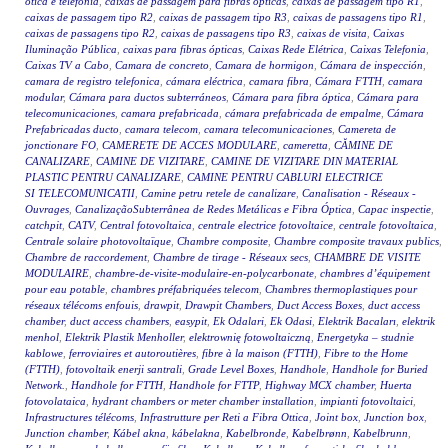
ótica e telefonia
,
caixas de passagem para fibras ópticas
,
caixas de passagem tipo R1
,
caixas de passagem tipo R2
,
caixas de passagem tipo R3
,
caixas de passagens tipo R1
,
caixas de passagens tipo R2
,
caixas de passagens tipo R3
,
caixas de visita
,
Caixas
Iluminação Pública
,
caixas para fibras ópticas
,
Caixas Rede Elétrica
,
Caixas Telefonia
,
Caixas TV a Cabo
,
Camara de concreto
,
Camara de hormigon
,
Cámara de inspección
,
camara de registro telefonica
,
cámara eléctrica
,
camara fibra
,
Cámara FTTH
,
camara
modular
,
Cámara para ductos subterráneos
,
Cámara para fibra óptica
,
Cámara para
telecomunicaciones
,
camara prefabricada
,
cámara prefabricada de empalme
,
Cámara
Prefabricadas ducto
,
camara telecom
,
camara telecomunicaciones
,
Camereta de
jonctionare FO
,
CAMERETE DE ACCES MODULARE
,
cameretta
,
CĂMINE DE
CANALIZARE
,
CAMINE DE VIZITARE
,
CAMINE DE VIZITARE DIN MATERIAL
PLASTIC PENTRU CANALIZARE
,
CAMINE PENTRU CABLURI ELECTRICE
SI TELECOMUNICATII
,
Camine petru retele de canalizare
,
Canalisation - Réseaux -
Ouvrages
,
CanalizaçãoSubterrânea de Redes Metálicas e Fibra Óptica
,
Capac inspectie
,
catchpit
,
CATV
,
Central fotovoltaica
,
centrale electrice fotovoltaice
,
centrale fotovoltaica
,
Centrale solaire photovoltaïque
,
Chambre composite
,
Chambre composite travaux publics
,
Chambre de raccordement
,
Chambre de tirage - Réseaux secs
,
CHAMBRE DE VISITE
MODULAIRE
,
chambre-de-visite-modulaire-en-polycarbonate
,
chambres d’équipement
pour eau potable
,
chambres préfabriquées telecom
,
Chambres thermoplastiques pour
réseaux télécoms enfouis
,
drawpit
,
Drawpit Chambers
,
Duct Access Boxes
,
duct access
chamber
,
duct access chambers
,
easypit
,
Ek Odalari
,
Ek Odasi
,
Elektrik Bacaları
,
elektrik
menhol
,
Elektrik Plastik Menholler
,
elektrownię fotowoltaiczną
,
Energetyka – studnie
kablowe
,
ferroviaires et autoroutières
,
fibre à la maison (FTTH)
,
Fibre to the Home
(FTTH)
,
fotovoltaik enerji santrali
,
Grade Level Boxes
,
Handhole
,
Handhole for Buried
Network.
,
Handhole for FTTH
,
Handhole for FTTP
,
Highway MCX chamber
,
Huerta
fotovolataica
,
hydrant chambers or meter chamber installation
,
impianti fotovoltaici
,
Infrastructures télécoms
,
Infrastrutture per Reti a Fibra Ottica
,
Joint box
,
Junction box
,
Junction chamber
,
Kábel akna
,
kábelakna
,
Kabelbronde
,
Kabelbrønn
,
Kabelbrunn
,