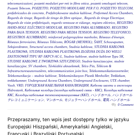
telecomunicazioni
,
pozzetti modulari per reti in fibra ottica
,
pozzetti omologati telecom
,
Pozzetti Telecom
,
POZZETTO
,
POZZETTO MODULARE PER F.O
,
POZZETTO TELECOM
,
prefabricados de concreto
,
Prefabrykowane studnie kablowe
,
Preformed Access Chambers
,
Regards de tirage
,
Regards de tirage de fibre optique.
,
Regards de tirage Electrique
,
Regards de visite préfabriqués
,
regards ventouse et vidange
,
registro eléctrico
,
REGISTRO
HAND-HOLE ELÉCTRICO MODULAR
,
REGISTRO PARA ALUMBRADO
,
REGISTRO
PARA BAJA TENSION
,
REGISTRO PARA MEDIA TENSION
,
REGISTRO TELEFONICO
,
REGISTROS ALUMBRADO
,
reinforced polypropylene manholes
,
Réseaux d'énergie
,
Réseaux ferroviaires
,
Réseaux Télécoms
,
RÖGAR (MENHOL)
,
ŠAHT
,
Schouwputten
,
Seksjonsbrønn
,
Structural access chambers
,
Studnia kablowa
,
STUDNIA KABLOWA
PLASTIKOWA
,
STUDNIA KABLOWA PLASTIKOWA ZŁOŻONA DUŻA DO WIELU
ZASTOSOWAŃ TYPU RF-SKPCV-AC-L
,
Studnie kablowe
,
studnie kablowe Typu SK
,
STUDNIE KABLOWE Z TWORZYWA SZTUCZNEGO
,
Studnie kana|tzacyjne
,
studnie
kanalizacyjne
,
SV chambers
,
Távközlési aknaelemek
,
Telco Pits
,
Télécom &
Infrastructuresautoroutières
,
telecommunication joint box
,
Telekommunikationsverteiler
,
Telekomunikacja – studnie kablowe
,
Telekomünikasyon Plastik Menholler
,
Trekkekum
,
trekkekummer
,
Underground Access Chambers
,
Underground Enclosures
,
UTX chamber
,
Vault
,
VRD
,
ГОРОДСКАЯ КАБЕЛЬНАЯ КАНАЛИЗАЦИЯ
,
Кабелни шахти и аксесоари
Hidrostank
,
Кабельные колодцы (колодцы кабельной связи - ККС)
,
Колодцы кабельные
ККС
,
Колодцы кабельные телекоммуникационные (ККТ)
,
ハンドホール
,
ハンドホール
テレコミュニケーション
,
マンホール
,
モジュラーハンドホール
,
電気 ハンドホール
0 Comment
Przepraszamy, ten wpis jest dostępny tylko w języku
Europejski Hiszpański, Amerykański Angielski,
Francuski i Brazylijski Portugalski.