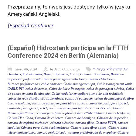
Przepraszamy, ten wpis jest dostępny tylko w języku
Amerykański Angielski.
(Español) Continuar
(Español) Hidrostank participa en la FTTH
Conference 2024 en Berlín (Alemania)
marca 06, 2024
by Juan Gazpio Irujo
"
,
"שוחות לתאי בקרה
,
AV
chambers
,
brøndkammer
,
Brønn
,
Brønnene
,
brunn
,
Brunnar
,
Brunnarna
,
Buzón de
inspección prefabricado
,
Buzón para registros eléctricos
,
Buzones Eléctricos
,
Buzones prefabricados
,
cable chamber
,
Cable management pit
,
Cable management vault
,
CABLE PIT
,
caixa de acesso
,
Caixa de Luz e Passagem
,
caixa de passagem elétrica
,
Caixa
de passagem para iluminação
,
Caixa modular em polipropileno de alta resistência
,
caixas da rede distribuição subterrânea
,
caixas de passagem
,
caixas de passagem de fibra
ótica e telefonia
,
caixas de passagem para fibras ópticas
,
caixas de passagens tipo R1
,
caixas de passagens tipo R2
,
caixas de passagens tipo R3
,
caixas de visita
,
Caixas
Iluminação Pública
,
caixas para fibras ópticas
,
Caixas Rede Elétrica
,
Caixas Telefonia
,
Caixas TV a Cabo
,
Camara de concreto
,
Camara de hormigon
,
Cámara de inspección
,
camara de registro telefonica
,
cámara eléctrica
,
camara fibra
,
Cámara FTTH
,
camara
modular
,
Cámara para ductos subterráneos
,
Cámara para fibra óptica
,
Cámara para
telecomunicaciones
,
camara prefabricada
,
cámara prefabricada de empalme
,
Cámara