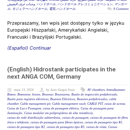
وحدات غرف التفتيش
,
ハンドホール
,
ハンドホール テレコミュニケーション
,
マンホー
ル
,
モジュラーハンドホール
,
電気 ハンドホール
0 Comment
Przepraszamy, ten wpis jest dostępny tylko w języku
Europejski Hiszpański, Amerykański Angielski,
Francuski i Brazylijski Portugalski.
(Español) Continuar
(English) Hidrostank participates in the
next ANGA COM, Germany
maja 13, 2024
by Juan Gazpio Irujo
AV chambers
,
brøndkammer
,
Brønn
,
Brønnene
,
brunn
,
Brunnar
,
Brunnarna
,
Buzón de inspección prefabricado
,
Buzón para registros eléctricos
,
Buzones Eléctricos
,
Buzones prefabricados
,
cable
chamber
,
Cable management pit
,
Cable management vault
,
CABLE PIT
,
caixa de acesso
,
Caixa de Luz e Passagem
,
caixa de passagem elétrica
,
Caixa de passagem para
iluminação
,
Caixa modular em polipropileno de alta resistência
,
caixas da rede distribuição subterrânea
,
caixas de passagem
,
caixas de passagem de fibra
ótica e telefonia
,
caixas de passagem para fibras ópticas
,
caixas de passagens tipo R1
,
caixas de passagens tipo R2
,
caixas de passagens tipo R3
,
caixas de visita
,
Caixas