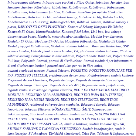
Infrastructures télécoms
,
Infrastrutture per Reti a Fibra Ottica
,
Joint box
,
Junction box
,
Junction chamber
,
Kábel akna
,
kábelakna
,
Kabelbronde
,
Kabelbrønn
,
Kabelbrunn
,
Kabelbrunnar
,
kabelbrunnar för fiber
,
Kabelkum
,
Kabelkum for optiske fiberkabler
,
Kabelkummer
,
Kabelová šachta
,
kabelové komory
,
Kabelové šachty
,
Kabelschächte
,
Kabelschächte aus Kunststoff
,
Kabelzugschächte
,
Káblová komora
,
Káblové komory z
plastu
,
KABLOVSKO OKNO PLASTIČNO
,
Komorové Zekany
,
Kompozit Ek Odalar
,
Kompozit Ek Odası
,
Kunstoffschächte
,
Kunststoff-Schächte
,
Link box
,
low voltage
disconnecting boxes
,
Manhole
,
meter chamber installation
,
Modula brøndkammer
,
Modular Ek Odası
,
Modular-Ek-Odalar
,
Moduláris Kábelaknák
,
Modüler Ek Odalar
,
Modulopbygget Kabelbronde
,
Modułowa studnia kablowa
,
Muanyag Tiztitoakna
,
OSP
access chamber
,
Outside plant access chamber
,
Pit
,
plastikowe studnie kablowe
,
Plastové
káblové komory
,
Polietylenowe studnie kablowe
,
Polycarbonate Manholes
,
Polycarbonate
Pull box
,
Polyvault
,
Pozzetti
,
pozzetti di distribuzione
,
Pozzetti modulari per infrastrutture
di reti di telecomunicazioni
,
pozzetti modulari per reti in fibra ottica
,
pozzetti omologati telecom
,
Pozzetti Telecom
,
POZZETTO
,
POZZETTO MODULARE PER
F.O
,
POZZETTO TELECOM
,
prefabricados de concreto
,
Prefabrykowane studnie kablowe
,
Preformed Access Chambers
,
Regards de tirage
,
Regards de tirage de fibre optique.
,
Regards de tirage Electrique
,
Regards de visite AEP
,
Regards de visite préfabriqués
,
regards ventouse et vidange
,
registro eléctrico
,
REGISTRO HAND-HOLE ELÉCTRICO
MODULAR
,
REGISTRO PARA ALUMBRADO
,
REGISTRO PARA BAJA TENSION
,
REGISTRO PARA MEDIA TENSION
,
REGISTRO TELEFONICO
,
REGISTROS
ALUMBRADO
,
reinforced polypropylene manholes
,
Réseaux d'énergie
,
Réseaux
ferroviaires
,
Réseaux Télécoms
,
RÖGAR (MENHOL)
,
ŠAHT
,
Schouwputten
,
Seksjonsbrønn
,
Structural access chambers
,
Studnia kablowa
,
STUDNIA KABLOWA
PLASTIKOWA
,
STUDNIA KABLOWA PLASTIKOWA ZŁOŻONA DUŻA DO WIELU
ZASTOSOWAŃ TYPU RF-SKPCV-AC-L
,
Studnie kablowe
,
studnie kablowe Typu SK
,
STUDNIE KABLOWE Z TWORZYWA SZTUCZNEGO
,
Studnie kana|tzacyjne
,
studnie
kanalizacyjne
,
SV chambers
,
Távközlési aknaelemek
,
Telco Pits
,
Télécom & Infrastructures