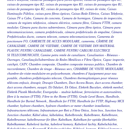
caixas de passagem tipo R2
,
caixas de passagem tipo R3
,
caixas de passagens tipo R1
,
caixas de passagens tipo R2
,
caixas de passagens tipo R3
,
caixas de visita
,
Caixas
Iluminação Pública
,
caixas para fibras ópticas
,
Caixas Rede Elétrica
,
Caixas Telefonia
,
Caixas TV a Cabo
,
Camara de concreto
,
Camara de hormigon
,
Cámara de inspección
,
camara de registro telefonica
,
cámara eléctrica
,
camara fibra
,
Cámara FTTH
,
camara
modular
,
Cámara para ductos subterráneos
,
Cámara para fibra óptica
,
Cámara para
telecomunicaciones
,
camara prefabricada
,
cámara prefabricada de empalme
,
Cámara
Prefabricadas ducto
,
camara telecom
,
camara telecomunicaciones
,
Camereta de
jonctionare FO
,
CAMERETE DE ACCES MODULARE
,
cameretta
,
CĂMINE DE
CANALIZARE
,
CAMINE DE VIZITARE
,
CAMINE DE VIZITARE DIN MATERIAL
PLASTIC PENTRU CANALIZARE
,
CAMINE PENTRU CABLURI ELECTRICE
SI TELECOMUNICATII
,
Camine petru retele de canalizare
,
Canalisation - Réseaux -
Ouvrages
,
CanalizaçãoSubterrânea de Redes Metálicas e Fibra Óptica
,
Capac inspectie
,
catchpit
,
CATV
,
Chambre composite
,
Chambre composite travaux publics
,
Chambre de
raccordement
,
Chambre de tirage - Réseaux secs
,
CHAMBRE DE VISITE MODULAIRE
,
chambre-de-visite-modulaire-en-polycarbonate
,
chambres d’équipement pour eau
potable
,
chambres préfabriquées telecom
,
Chambres thermoplastiques pour réseaux
télécoms enfouis
,
drawpit
,
Drawpit Chambers
,
Duct Access Boxes
,
duct access chamber
,
duct access chambers
,
easypit
,
Ek Odalari
,
Ek Odasi
,
Elektrik Bacaları
,
elektrik menhol
,
Elektrik Plastik Menholler
,
Energetyka – studnie kablowe
,
ferroviaires et autoroutières
,
fibre à la maison (FTTH)
,
Fibre to the Home (FTTH)
,
Grade Level Boxes
,
Handhole
,
Handhole for Buried Network.
,
Handhole for FTTH
,
Handhole for FTTP
,
Highway MCX
chamber
,
hydrant chambers
,
hydrant chambers or meter chamber installation
,
Infrastructures télécoms
,
Infrastrutture per Reti a Fibra Ottica
,
Joint box
,
Junction box
,
Junction chamber
,
Kábel akna
,
kábelakna
,
Kabelbronde
,
Kabelbrønn
,
Kabelbrunn
,
Kabelbrunnar
,
kabelbrunnar för fiber
,
Kabelkum
,
Kabelkum for optiske fiberkabler
,
Kabelkummer
,
Kabelová šachta
,
kabelové komory
,
Kabelové šachty
,
Kabelschächte
,
Kabelschächte aus Kunststoff
,
Kabelzugschächte
,
Káblová komora
,
Káblové komory z