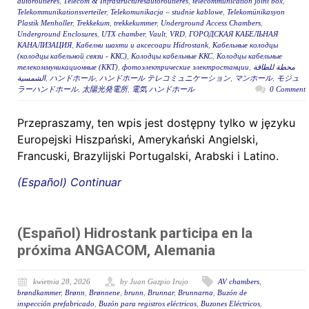
autoroutières
,
Télécom & Infrastructuresautoroutières
,
telecommunication joint box
,
Telekommunikationsverteiler
,
Telekomunikacja – studnie kablowe
,
Telekomünikasyon
Plastik Menholler
,
Trekkekum
,
trekkekummer
,
Underground Access Chambers
,
Underground Enclosures
,
UTX chamber
,
Vault
,
VRD
,
ГОРОДСКАЯ КАБЕЛЬНАЯ
КАНАЛИЗАЦИЯ
,
Кабелни шахти и аксесоари Hidrostank
,
Кабельные колодцы
(колодцы кабельной связи - ККС)
,
Колодцы кабельные ККС
,
Колодцы кабельные
телекоммуникационные (ККТ)
,
фотоэлектрические электростанции
,
محطة للطاقة
الشمسية
,
ハンドホール
,
ハンドホール テレコミュニケーション
,
マンホール
,
モジュ
ラーハンドホール
,
太陽光発電所
,
電気 ハンドホール
0 Comment
Przepraszamy, ten wpis jest dostępny tylko w języku
Europejski Hiszpański, Amerykański Angielski,
Francuski, Brazylijski Portugalski, Arabski i Latino.
(Español) Continuar
(Español) Hidrostank participa en la
próxima ANGACOM, Alemania
kwietnia 28, 2026
by Juan Gazpio Irujo
AV chambers
,
brøndkammer
,
Brønn
,
Brønnene
,
brunn
,
Brunnar
,
Brunnarna
,
Buzón de
inspección prefabricado
,
Buzón para registros eléctricos
,
Buzones Eléctricos
,