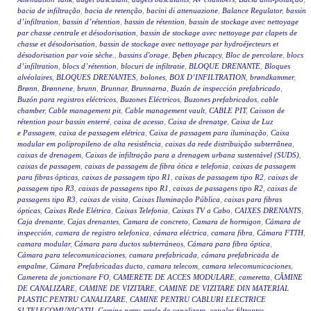
bacia de infiltração
,
bacia de retenção
,
bacini di attenuazione
,
Balance Regulator
,
bassin
d’infiltration
,
bassin d’rétention
,
bassin de rétention
,
bassin de stockage avec nettoyage
par chasse centrale et désodorisation
,
bassin de stockage avec nettoyage par clapets de
chasse et désodorisation
,
bassin de stockage avec nettoyage par hydroéjecteurs et
désodorisation par voie sèche.
,
bassins d'orage
,
Bęben płuczący
,
Bloc de percolare
,
blocs
d’infiltration
,
blocs d’rétention
,
blocuri de infiltratie
,
BLOQUE DRENANTE
,
Bloques
alvéolaires
,
BLOQUES DRENANTES
,
bolones
,
BOX D’INFILTRATION
,
brøndkammer
,
Brønn
,
Brønnene
,
brunn
,
Brunnar
,
Brunnarna
,
Buzón de inspección prefabricado
,
Buzón para registros eléctricos
,
Buzones Eléctricos
,
Buzones prefabricados
,
cable
chamber
,
Cable management pit
,
Cable management vault
,
CABLE PIT
,
Caisson de
rétention pour bassin enterré
,
caixa de acesso
,
Caixa de drenatge
,
Caixa de Luz
e Passagem
,
caixa de passagem elétrica
,
Caixa de passagem para iluminação
,
Caixa
modular em polipropileno de alta resistência
,
caixas da rede distribuição subterrânea
,
caixas de drenagem
,
Caixas de infiltração para a drenagem urbana sustentável (SUDS)
,
caixas de passagem
,
caixas de passagem de fibra ótica e telefonia
,
caixas de passagem
para fibras ópticas
,
caixas de passagem tipo R1
,
caixas de passagem tipo R2
,
caixas de
passagem tipo R3
,
caixas de passagens tipo R1
,
caixas de passagens tipo R2
,
caixas de
passagens tipo R3
,
caixas de visita
,
Caixas Iluminação Pública
,
caixas para fibras
ópticas
,
Caixas Rede Elétrica
,
Caixas Telefonia
,
Caixas TV a Cabo
,
CAIXES DRENANTS
,
Caja drenante
,
Cajas drenantes
,
Camara de concreto
,
Camara de hormigon
,
Cámara de
inspección
,
camara de registro telefonica
,
cámara eléctrica
,
camara fibra
,
Cámara FTTH
,
camara modular
,
Cámara para ductos subterráneos
,
Cámara para fibra óptica
,
Cámara para telecomunicaciones
,
camara prefabricada
,
cámara prefabricada de
empalme
,
Cámara Prefabricadas ducto
,
camara telecom
,
camara telecomunicaciones
,
Camereta de jonctionare FO
,
CAMERETE DE ACCES MODULARE
,
cameretta
,
CĂMINE
DE CANALIZARE
,
CAMINE DE VIZITARE
,
CAMINE DE VIZITARE DIN MATERIAL
PLASTIC PENTRU CANALIZARE
,
CAMINE PENTRU CABLURI ELECTRICE
SI TELECOMUNICATII
,
Camine petru retele de canalizare
,
canales filtrantes
,