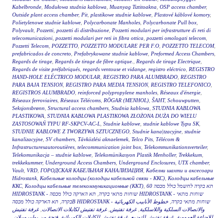
Kabelbronde
,
Modułowa studnia kablowa
,
Muanyag Tiztitoakna
,
OSP access chamber
,
Outside plant access chamber
,
Pit
,
plastikowe studnie kablowe
,
Plastové káblové komory
,
Polietylenowe studnie kablowe
,
Polycarbonate Manholes
,
Polycarbonate Pull box
,
Polyvault
,
Pozzetti
,
pozzetti di distribuzione
,
Pozzetti modulari per infrastrutture di reti di
telecomunicazioni
,
pozzetti modulari per reti in fibra ottica
,
pozzetti omologati telecom
,
Pozzetti Telecom
,
POZZETTO
,
POZZETTO MODULARE PER F.O
,
POZZETTO TELECOM
,
prefabricados de concreto
,
Prefabrykowane studnie kablowe
,
Preformed Access Chambers
,
Regards de tirage
,
Regards de tirage de fibre optique.
,
Regards de tirage Electrique
,
Regards de visite préfabriqués
,
regards ventouse et vidange
,
registro eléctrico
,
REGISTRO
HAND-HOLE ELÉCTRICO MODULAR
,
REGISTRO PARA ALUMBRADO
,
REGISTRO
PARA BAJA TENSION
,
REGISTRO PARA MEDIA TENSION
,
REGISTRO TELEFONICO
,
REGISTROS ALUMBRADO
,
reinforced polypropylene manholes
,
Réseaux d'énergie
,
Réseaux ferroviaires
,
Réseaux Télécoms
,
RÖGAR (MENHOL)
,
ŠAHT
,
Schouwputten
,
Seksjonsbrønn
,
Structural access chambers
,
Studnia kablowa
,
STUDNIA KABLOWA
PLASTIKOWA
,
STUDNIA KABLOWA PLASTIKOWA ZŁOŻONA DUŻA DO WIELU
ZASTOSOWAŃ TYPU RF-SKPCV-AC-L
,
Studnie kablowe
,
studnie kablowe Typu SK
,
STUDNIE KABLOWE Z TWORZYWA SZTUCZNEGO
,
Studnie kana|tzacyjne
,
studnie
kanalizacyjne
,
SV chambers
,
Távközlési aknaelemek
,
Telco Pits
,
Télécom &
Infrastructuresautoroutières
,
telecommunication joint box
,
Telekommunikationsverteiler
,
Telekomunikacja – studnie kablowe
,
Telekomünikasyon Plastik Menholler
,
Trekkekum
,
trekkekummer
,
Underground Access Chambers
,
Underground Enclosures
,
UTX chamber
,
Vault
,
VRD
,
ГОРОДСКАЯ КАБЕЛЬНАЯ КАНАЛИЗАЦИЯ
,
Кабелни шахти и аксесоари
Hidrostank
,
Кабельные колодцы (колодцы кабельной связи - ККС)
,
Колодцы кабельные
ККС
,
Колодцы кабельные телекоммуникационные (ККТ)
,
תא בקרה לחשמל כולל מכסה 60
תא הארקה כולל מכסה HIDROSTANK - שוחות מתאי
,
HIDROSTANK - שוחות מתאי בקרה
,
בקרה
خطوط الأنابيب الكهربائية
,
תא הארקה כולל מכסהB HIDROSTANK - שוחות מתאי בקרה
غرفة تفتيش
,
غرفة تفتيش لكابلات الاتصالات
,
غرفة تفتيش
,
والاتصالات السلكية واللاسلكية
,
فتحة من بوليبروبيلان
,
غرفة تفتيش للكابلات الكهربائية
,
غرفة تفتيش للتوزيع
,
للإضاءة العمومية