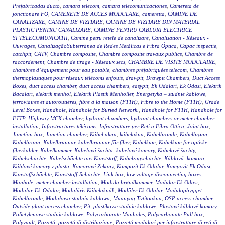
Prefabricadas ducto
,
camara telecom
,
camara telecomunicaciones
,
Camereta de
jonctionare FO
,
CAMERETE DE ACCES MODULARE
,
cameretta
,
CĂMINE DE
CANALIZARE
,
CAMINE DE VIZITARE
,
CAMINE DE VIZITARE DIN MATERIAL
PLASTIC PENTRU CANALIZARE
,
CAMINE PENTRU CABLURI ELECTRICE
SI TELECOMUNICATII
,
Camine petru retele de canalizare
,
Canalisation - Réseaux -
Ouvrages
,
CanalizaçãoSubterrânea de Redes Metálicas e Fibra Óptica
,
Capac inspectie
,
catchpit
,
CATV
,
Chambre composite
,
Chambre composite travaux publics
,
Chambre de
raccordement
,
Chambre de tirage - Réseaux secs
,
CHAMBRE DE VISITE MODULAIRE
,
chambres d’équipement pour eau potable
,
chambres préfabriquées telecom
,
Chambres
thermoplastiques pour réseaux télécoms enfouis
,
drawpit
,
Drawpit Chambers
,
Duct Access
Boxes
,
duct access chamber
,
duct access chambers
,
easypit
,
Ek Odalari
,
Ek Odasi
,
Elektrik
Bacaları
,
elektrik menhol
,
Elektrik Plastik Menholler
,
Energetyka – studnie kablowe
,
ferroviaires et autoroutières
,
fibre à la maison (FTTH)
,
Fibre to the Home (FTTH)
,
Grade
Level Boxes
,
Handhole
,
Handhole for Buried Network.
,
Handhole for FTTH
,
Handhole for
FTTP
,
Highway MCX chamber
,
hydrant chambers
,
hydrant chambers or meter chamber
installation
,
Infrastructures télécoms
,
Infrastrutture per Reti a Fibra Ottica
,
Joint box
,
Junction box
,
Junction chamber
,
Kábel akna
,
kábelakna
,
Kabelbronde
,
Kabelbrønn
,
Kabelbrunn
,
Kabelbrunnar
,
kabelbrunnar för fiber
,
Kabelkum
,
Kabelkum for optiske
fiberkabler
,
Kabelkummer
,
Kabelová šachta
,
kabelové komory
,
Kabelové šachty
,
Kabelschächte
,
Kabelschächte aus Kunststoff
,
Kabelzugschächte
,
Káblová komora
,
Káblové komory z plastu
,
Komorové Zekany
,
Kompozit Ek Odalar
,
Kompozit Ek Odası
,
Kunstoffschächte
,
Kunststoff-Schächte
,
Link box
,
low voltage disconnecting boxes
,
Manhole
,
meter chamber installation
,
Modula brøndkammer
,
Modular Ek Odası
,
Modular-Ek-Odalar
,
Moduláris Kábelaknák
,
Modüler Ek Odalar
,
Modulopbygget
Kabelbronde
,
Modułowa studnia kablowa
,
Muanyag Tiztitoakna
,
OSP access chamber
,
Outside plant access chamber
,
Pit
,
plastikowe studnie kablowe
,
Plastové káblové komory
,
Polietylenowe studnie kablowe
,
Polycarbonate Manholes
,
Polycarbonate Pull box
,
Polyvault
,
Pozzetti
,
pozzetti di distribuzione
,
Pozzetti modulari per infrastrutture di reti di