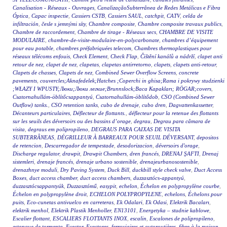
Canalisation - Réseaux - Ouvrages
,
CanalizaçãoSubterrânea de Redes Metálicas e Fibra
Óptica
,
Capac inspectie
,
Cassiers CSTB
,
Cassiers SAUL
,
catchpit
,
CATV
,
celda de
infiltración
,
česle s jemnými síty
,
Chambre composite
,
Chambre composite travaux publics
,
Chambre de raccordement
,
Chambre de tirage - Réseaux secs
,
CHAMBRE DE VISITE
MODULAIRE
,
chambre-de-visite-modulaire-en-polycarbonate
,
chambres d’équipement
pour eau potable
,
chambres préfabriquées telecom
,
Chambres thermoplastiques pour
réseaux télécoms enfouis
,
Check Element
,
Check Flap
,
Čištění kanálů a nádrží
,
clapet anti
retour de nez
,
clapet de nez
,
clapetas
,
clapetas antirretorno
,
clapets
,
clapets anti-retour
,
Clapets de chasses
,
Clapets de nez
,
Combined Sewer Overflow Screens
,
concrete
pavements
,
couvercles;Aknafedelek;Hatches ;Coperchi in ghisa;Rama i pokrywy studzienki
;WŁAZY I WPUSTY;Люки;Люки легкие;Brunnslock;Baca Kapakları; RÖGAR;covers
,
Csatornahullám-öblítőcsappantyú
,
Csatornahullám-öblítődob
,
CSO (Combined Sewer
Outflow) tanks.
,
CSO retention tanks
,
cubo de drenaje
,
cubo dren
,
Dagvattenkassetter
,
Décanteurs particulaires
,
Déflecteur de flottants.
,
déflecteur pour la retenue des flottants
sur les seuils des déversoirs ou des bassins d’orage
,
degrau
,
Degrau para câmara de
visita
,
degraus em polipropileno
,
DEGRAUS PARA CAIXAS DE VISITA
SUBTERRÂNEAS
,
DÉGRILLEUR À BARREAUX POUR SEUIL DÉVERSANT
,
depositos
de retencion
,
Descarregador de tempestade
,
desodorizacion
,
déversoirs d'orage
,
Discharge regulator
,
drawpit
,
Drawpit Chambers
,
dren francés
,
DRENAJ ŞAFTI
,
Drenaj
sistemleri
,
drenaje francés
,
drenaje urbano sostenible
,
drenajeurbanosostenible
,
drenazhnye moduli
,
Dry Paving System
,
Duck Bill
,
duckbill style check valve
,
Duct Access
Boxes
,
duct access chamber
,
duct access chambers
,
duzzasztócs-appantyú
,
duzzasztócsappantyúk
,
Duzzasztómű
,
easypit
,
echelon
,
Échelon en polypropylène courbe
,
Échelon en polypropylène droit
,
ECHELON POLYPROPYLENE
,
echelons
,
Échelons pour
puits
,
Eco-cunetas antivuelco en carreteras
,
Ek Odalari
,
Ek Odasi
,
Elektrik Bacaları
,
elektrik menhol
,
Elektrik Plastik Menholler
,
EN13101
,
Energetyka – studnie kablowe
,
Escalier flottant
,
ESCALIERS FLOTTANTS INOX
,
escalin
,
Escalones de polipropileno
,
estanque de tormenta
,
Eyector
,
Eyectores
,
ferroviaires et autoroutières
,
fibre à la maison