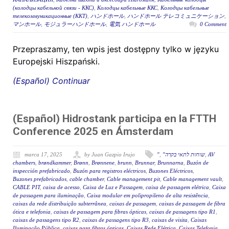
(колодцы кабельной связи - ККС)
,
Колодцы кабельные ККС
,
Колодцы кабельные
телекоммуникационные (ККТ)
,
ハンドホール
,
ハンドホール テレコミュニケーション
,
マンホール
,
モジュラーハンドホール
,
電気 ハンドホール
0 Comment
Przepraszamy, ten wpis jest dostępny tylko w języku
Europejski Hiszpański.
(Español) Continuar
(Español) Hidrostank participa en la FTTH
Conference 2025 en Ámsterdam
marca 17, 2025
by Juan Gazpio Irujo
"
,
"שוחות לתאי בקרה
,
AV
chambers
,
brøndkammer
,
Brønn
,
Brønnene
,
brunn
,
Brunnar
,
Brunnarna
,
Buzón de
inspección prefabricado
,
Buzón para registros eléctricos
,
Buzones Eléctricos
,
Buzones prefabricados
,
cable chamber
,
Cable management pit
,
Cable management vault
,
CABLE PIT
,
caixa de acesso
,
Caixa de Luz e Passagem
,
caixa de passagem elétrica
,
Caixa
de passagem para iluminação
,
Caixa modular em polipropileno de alta resistência
,
caixas da rede distribuição subterrânea
,
caixas de passagem
,
caixas de passagem de fibra
ótica e telefonia
,
caixas de passagem para fibras ópticas
,
caixas de passagens tipo R1
,
caixas de passagens tipo R2
,
caixas de passagens tipo R3
,
caixas de visita
,
Caixas
Iluminação Pública
,
caixas para fibras ópticas
,
Caixas Rede Elétrica
,
Caixas Telefonia
,