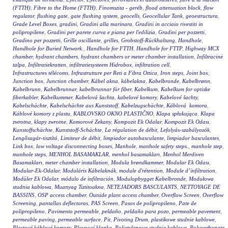
(FTTH)
,
Fibre to the Home (FTTH)
,
Finomszita - geréb
,
flood attenuation block
,
flow
regulator
,
flushing gate
,
gate flushing system
,
geocells
,
Geocellular Tank
,
geoestructura
,
Grade Level Boxes
,
gradini
,
Gradini alla marinara
,
Gradini in acciaio rivestiti in
polipropilene
,
Gradini per parete curva e piana per l'edilizia
,
Gradini per pozzetti
,
Gradino per pozzetti
,
Grille oscillante
,
grilles
,
Grobstoff-Rückhaltung
,
Handhole
,
Handhole for Buried Network.
,
Handhole for FTTH
,
Handhole for FTTP
,
Highway MCX
chamber
,
hydrant chambers
,
hydrant chambers or meter chamber installation
,
Infiltracinė
talpa
,
Infiltratiekratten
,
infiltratiesysteem Hidrobox
,
infiltration cell
,
Infrastructures télécoms
,
Infrastrutture per Reti a Fibra Ottica
,
Iron steps
,
Joint box
,
Junction box
,
Junction chamber
,
Kábel akna
,
kábelakna
,
Kabelbronde
,
Kabelbrønn
,
Kabelbrunn
,
Kabelbrunnar
,
kabelbrunnar för fiber
,
Kabelkum
,
Kabelkum for optiske
fiberkabler
,
Kabelkummer
,
Kabelová šachta
,
kabelové komory
,
Kabelové šachty
,
Kabelschächte
,
Kabelschächte aus Kunststoff
,
Kabelzugschächte
,
Káblová komora
,
Káblové komory z plastu
,
KABLOVSKO OKNO PLASTIČNO
,
Klapa spłukująca
,
Klapa
zwrotna
,
klapy zwrotne
,
Komorové Zekany
,
Kompozit Ek Odalar
,
Kompozit Ek Odası
,
Kunstoffschächte
,
Kunststoff-Schächte
,
La régulation de débit
,
Lefolyás-szabályozók
,
Lengősugár-tisztító
,
Limiteur de débit
,
limpiador autobasculante
,
limpiador basculantes
,
Link box
,
low voltage disconnecting boxes
,
Manhole
,
manhole safety steps.
,
manhole step
,
manhole steps
,
MENHOL BASAMAKLAR
,
menhol basamakları
,
Menhol Merdiven
Basamakları
,
meter chamber installation
,
Modula brøndkammer
,
Modular Ek Odası
,
Modular-Ek-Odalar
,
Moduláris Kábelaknák
,
module d'rétention
,
Module d’infiltration
,
Modüler Ek Odalar
,
módulo de infiltración
,
Modulopbygget Kabelbronde
,
Modułowa
studnia kablowa
,
Muanyag Tiztitoakna
,
NETEJADORS BASCULANTS
,
NETTOYAGE DE
BASSINS
,
OSP access chamber
,
Outside plant access chamber
,
Overflow Screen
,
Overflow
Screening
,
pantallas deflectoras
,
PAS Screen
,
Pasos de polipropileno
,
Pate de
polipropileno
,
Pavimento permeable
,
peldaño
,
peldaño para pozo
,
permeable pavement
,
permeable paving
,
permeable surface
,
Pit
,
Pivoting Drum
,
plastikowe studnie kablowe
,
Plastové káblové komory
,
Plovoucí klapka
,
Polietylenowe studnie kablowe
,
Polycarbonate