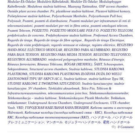
Modular-Ek-Odalar
,
Moduláris Kábelaknák
,
Modüler Ek Odalar
,
Modulopbygget
Kabelbronde
,
Modułowa studnia kablowa
,
Muanyag Tiztitoakna
,
OSP access chamber
,
Outside plant access chamber
,
Pit
,
plastikowe studnie kablowe
,
Plastové káblové komory
,
Polietylenowe studnie kablowe
,
Polycarbonate Manholes
,
Polycarbonate Pull box
,
Polyvault
,
Pozzetti
,
pozzetti di distribuzione
,
Pozzetti modulari per infrastrutture di reti di
telecomunicazioni
,
pozzetti modulari per reti in fibra ottica
,
pozzetti omologati telecom
,
Pozzetti Telecom
,
POZZETTO
,
POZZETTO MODULARE PER F.O
,
POZZETTO TELECOM
,
prefabricados de concreto
,
Prefabrykowane studnie kablowe
,
Preformed Access Chambers
,
Regards de tirage
,
Regards de tirage de fibre optique.
,
Regards de tirage Electrique
,
Regards de visite préfabriqués
,
regards ventouse et vidange
,
registro eléctrico
,
REGISTRO
HAND-HOLE ELÉCTRICO MODULAR
,
REGISTRO PARA ALUMBRADO
,
REGISTRO
PARA BAJA TENSION
,
REGISTRO PARA MEDIA TENSION
,
REGISTRO TELEFONICO
,
REGISTROS ALUMBRADO
,
reinforced polypropylene manholes
,
Réseaux d'énergie
,
Réseaux ferroviaires
,
Réseaux Télécoms
,
RÖGAR (MENHOL)
,
ŠAHT
,
Schouwputten
,
Seksjonsbrønn
,
Structural access chambers
,
Studnia kablowa
,
STUDNIA KABLOWA
PLASTIKOWA
,
STUDNIA KABLOWA PLASTIKOWA ZŁOŻONA DUŻA DO WIELU
ZASTOSOWAŃ TYPU RF-SKPCV-AC-L
,
Studnie kablowe
,
studnie kablowe Typu SK
,
STUDNIE KABLOWE Z TWORZYWA SZTUCZNEGO
,
Studnie kana|tzacyjne
,
studnie
kanalizacyjne
,
SV chambers
,
Távközlési aknaelemek
,
Telco Pits
,
Télécom &
Infrastructuresautoroutières
,
telecommunication joint box
,
Telekommunikationsverteiler
,
Telekomunikacja – studnie kablowe
,
Telekomünikasyon Plastik Menholler
,
Trekkekum
,
trekkekummer
,
Underground Access Chambers
,
Underground Enclosures
,
UTX chamber
,
Vault
,
VRD
,
ГОРОДСКАЯ КАБЕЛЬНАЯ КАНАЛИЗАЦИЯ
,
Кабелни шахти и аксесоари
Hidrostank
,
Кабельные колодцы (колодцы кабельной связи - ККС)
,
Колодцы кабельные
ККС
,
Колодцы кабельные телекоммуникационные (ККТ)
,
ハンドホール
,
ハンドホール
テレコミュニケーション
,
マンホール
,
モジュラーハンドホール
,
電気 ハンドホール
0 Comment