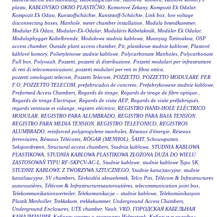
plastu
,
KABLOVSKO OKNO PLASTIČNO
,
Komorové Zekany
,
Kompozit Ek Odalar
,
Kompozit Ek Odası
,
Kunstoffschächte
,
Kunststoff-Schächte
,
Link box
,
low voltage
disconnecting boxes
,
Manhole
,
meter chamber installation
,
Modula brøndkammer
,
Modular Ek Odası
,
Modular-Ek-Odalar
,
Moduláris Kábelaknák
,
Modüler Ek Odalar
,
Modulopbygget Kabelbronde
,
Modułowa studnia kablowa
,
Muanyag Tiztitoakna
,
OSP
access chamber
,
Outside plant access chamber
,
Pit
,
plastikowe studnie kablowe
,
Plastové
káblové komory
,
Polietylenowe studnie kablowe
,
Polycarbonate Manholes
,
Polycarbonate
Pull box
,
Polyvault
,
Pozzetti
,
pozzetti di distribuzione
,
Pozzetti modulari per infrastrutture
di reti di telecomunicazioni
,
pozzetti modulari per reti in fibra ottica
,
pozzetti omologati telecom
,
Pozzetti Telecom
,
POZZETTO
,
POZZETTO MODULARE PER
F.O
,
POZZETTO TELECOM
,
prefabricados de concreto
,
Prefabrykowane studnie kablowe
,
Preformed Access Chambers
,
Regards de tirage
,
Regards de tirage de fibre optique.
,
Regards de tirage Electrique
,
Regards de visite AEP
,
Regards de visite préfabriqués
,
regards ventouse et vidange
,
registro eléctrico
,
REGISTRO HAND-HOLE ELÉCTRICO
MODULAR
,
REGISTRO PARA ALUMBRADO
,
REGISTRO PARA BAJA TENSION
,
REGISTRO PARA MEDIA TENSION
,
REGISTRO TELEFONICO
,
REGISTROS
ALUMBRADO
,
reinforced polypropylene manholes
,
Réseaux d'énergie
,
Réseaux
ferroviaires
,
Réseaux Télécoms
,
RÖGAR (MENHOL)
,
ŠAHT
,
Schouwputten
,
Seksjonsbrønn
,
Structural access chambers
,
Studnia kablowa
,
STUDNIA KABLOWA
PLASTIKOWA
,
STUDNIA KABLOWA PLASTIKOWA ZŁOŻONA DUŻA DO WIELU
ZASTOSOWAŃ TYPU RF-SKPCV-AC-L
,
Studnie kablowe
,
studnie kablowe Typu SK
,
STUDNIE KABLOWE Z TWORZYWA SZTUCZNEGO
,
Studnie kana|tzacyjne
,
studnie
kanalizacyjne
,
SV chambers
,
Távközlési aknaelemek
,
Telco Pits
,
Télécom & Infrastructures
autoroutières
,
Télécom & Infrastructuresautoroutières
,
telecommunication joint box
,
Telekommunikationsverteiler
,
Telekomunikacja – studnie kablowe
,
Telekomünikasyon
Plastik Menholler
,
Trekkekum
,
trekkekummer
,
Underground Access Chambers
,
Underground Enclosures
,
UTX chamber
,
Vault
,
VRD
,
ГОРОДСКАЯ КАБЕЛЬНАЯ
КАНАЛИЗАЦИЯ
,
Кабелни шахти и аксесоари Hidrostank
,
Кабельные колодцы