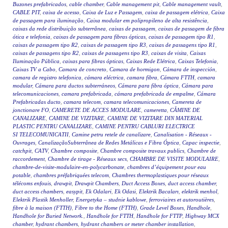
Buzones prefabricados
,
cable chamber
,
Cable management pit
,
Cable management vault
,
CABLE PIT
,
caixa de acesso
,
Caixa de Luz e Passagem
,
caixa de passagem elétrica
,
Caixa
de passagem para iluminação
,
Caixa modular em polipropileno de alta resistência
,
caixas da rede distribuição subterrânea
,
caixas de passagem
,
caixas de passagem de fibra
ótica e telefonia
,
caixas de passagem para fibras ópticas
,
caixas de passagem tipo R1
,
caixas de passagem tipo R2
,
caixas de passagem tipo R3
,
caixas de passagens tipo R1
,
caixas de passagens tipo R2
,
caixas de passagens tipo R3
,
caixas de visita
,
Caixas
Iluminação Pública
,
caixas para fibras ópticas
,
Caixas Rede Elétrica
,
Caixas Telefonia
,
Caixas TV a Cabo
,
Camara de concreto
,
Camara de hormigon
,
Cámara de inspección
,
camara de registro telefonica
,
cámara eléctrica
,
camara fibra
,
Cámara FTTH
,
camara
modular
,
Cámara para ductos subterráneos
,
Cámara para fibra óptica
,
Cámara para
telecomunicaciones
,
camara prefabricada
,
cámara prefabricada de empalme
,
Cámara
Prefabricadas ducto
,
camara telecom
,
camara telecomunicaciones
,
Camereta de
jonctionare FO
,
CAMERETE DE ACCES MODULARE
,
cameretta
,
CĂMINE DE
CANALIZARE
,
CAMINE DE VIZITARE
,
CAMINE DE VIZITARE DIN MATERIAL
PLASTIC PENTRU CANALIZARE
,
CAMINE PENTRU CABLURI ELECTRICE
SI TELECOMUNICATII
,
Camine petru retele de canalizare
,
Canalisation - Réseaux -
Ouvrages
,
CanalizaçãoSubterrânea de Redes Metálicas e Fibra Óptica
,
Capac inspectie
,
catchpit
,
CATV
,
Chambre composite
,
Chambre composite travaux publics
,
Chambre de
raccordement
,
Chambre de tirage - Réseaux secs
,
CHAMBRE DE VISITE MODULAIRE
,
chambre-de-visite-modulaire-en-polycarbonate
,
chambres d’équipement pour eau
potable
,
chambres préfabriquées telecom
,
Chambres thermoplastiques pour réseaux
télécoms enfouis
,
drawpit
,
Drawpit Chambers
,
Duct Access Boxes
,
duct access chamber
,
duct access chambers
,
easypit
,
Ek Odalari
,
Ek Odasi
,
Elektrik Bacaları
,
elektrik menhol
,
Elektrik Plastik Menholler
,
Energetyka – studnie kablowe
,
ferroviaires et autoroutières
,
fibre à la maison (FTTH)
,
Fibre to the Home (FTTH)
,
Grade Level Boxes
,
Handhole
,
Handhole for Buried Network.
,
Handhole for FTTH
,
Handhole for FTTP
,
Highway MCX
chamber
,
hydrant chambers
,
hydrant chambers or meter chamber installation
,