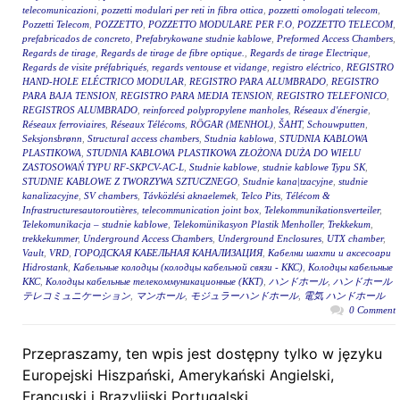
telecomunicazioni
,
pozzetti modulari per reti in fibra ottica
,
pozzetti omologati telecom
,
Pozzetti Telecom
,
POZZETTO
,
POZZETTO MODULARE PER F.O
,
POZZETTO TELECOM
,
prefabricados de concreto
,
Prefabrykowane studnie kablowe
,
Preformed Access Chambers
,
Regards de tirage
,
Regards de tirage de fibre optique.
,
Regards de tirage Electrique
,
Regards de visite préfabriqués
,
regards ventouse et vidange
,
registro eléctrico
,
REGISTRO
HAND-HOLE ELÉCTRICO MODULAR
,
REGISTRO PARA ALUMBRADO
,
REGISTRO
PARA BAJA TENSION
,
REGISTRO PARA MEDIA TENSION
,
REGISTRO TELEFONICO
,
REGISTROS ALUMBRADO
,
reinforced polypropylene manholes
,
Réseaux d'énergie
,
Réseaux ferroviaires
,
Réseaux Télécoms
,
RÖGAR (MENHOL)
,
ŠAHT
,
Schouwputten
,
Seksjonsbrønn
,
Structural access chambers
,
Studnia kablowa
,
STUDNIA KABLOWA
PLASTIKOWA
,
STUDNIA KABLOWA PLASTIKOWA ZŁOŻONA DUŻA DO WIELU
ZASTOSOWAŃ TYPU RF-SKPCV-AC-L
,
Studnie kablowe
,
studnie kablowe Typu SK
,
STUDNIE KABLOWE Z TWORZYWA SZTUCZNEGO
,
Studnie kana|tzacyjne
,
studnie
kanalizacyjne
,
SV chambers
,
Távközlési aknaelemek
,
Telco Pits
,
Télécom &
Infrastructuresautoroutières
,
telecommunication joint box
,
Telekommunikationsverteiler
,
Telekomunikacja – studnie kablowe
,
Telekomünikasyon Plastik Menholler
,
Trekkekum
,
trekkekummer
,
Underground Access Chambers
,
Underground Enclosures
,
UTX chamber
,
Vault
,
VRD
,
ГОРОДСКАЯ КАБЕЛЬНАЯ КАНАЛИЗАЦИЯ
,
Кабелни шахти и аксесоари
Hidrostank
,
Кабельные колодцы (колодцы кабельной связи - ККС)
,
Колодцы кабельные
ККС
,
Колодцы кабельные телекоммуникационные (ККТ)
,
ハンドホール
,
ハンドホール
テレコミュニケーション
,
マンホール
,
モジュラーハンドホール
,
電気 ハンドホール
0 Comment
Przepraszamy, ten wpis jest dostępny tylko w języku
Europejski Hiszpański, Amerykański Angielski,
Francuski i Brazylijski Portugalski.