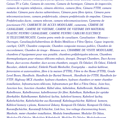
Caixas TV a Cabo
,
Camara de concreto
,
Camara de hormigon
,
Cámara de inspección
,
camara de registro telefonica
,
cámara eléctrica
,
camara fibra
,
Cámara FTTH
,
camara
modular
,
Cámara para ductos subterráneos
,
Cámara para fibra óptica
,
Cámara para
telecomunicaciones
,
camara prefabricada
,
cámara prefabricada de empalme
,
Cámara
Prefabricadas ducto
,
camara telecom
,
camara telecomunicaciones
,
Camereta de
jonctionare FO
,
CAMERETE DE ACCES MODULARE
,
cameretta
,
CĂMINE DE
CANALIZARE
,
CAMINE DE VIZITARE
,
CAMINE DE VIZITARE DIN MATERIAL
PLASTIC PENTRU CANALIZARE
,
CAMINE PENTRU CABLURI ELECTRICE
SI TELECOMUNICATII
,
Camine petru retele de canalizare
,
Canalisation - Réseaux -
Ouvrages
,
CanalizaçãoSubterrânea de Redes Metálicas e Fibra Óptica
,
Capac inspectie
,
catchpit
,
CATV
,
Chambre composite
,
Chambre composite travaux publics
,
Chambre de
raccordement
,
Chambre de tirage - Réseaux secs
,
CHAMBRE DE VISITE MODULAIRE
,
chambres d’équipement pour eau potable
,
chambres préfabriquées telecom
,
Chambres
thermoplastiques pour réseaux télécoms enfouis
,
drawpit
,
Drawpit Chambers
,
Duct Access
Boxes
,
duct access chamber
,
duct access chambers
,
easypit
,
Ek Odalari
,
Ek Odasi
,
Elektrik
Bacaları
,
elektrik menhol
,
Elektrik Plastik Menholler
,
Energetyka – studnie kablowe
,
ferroviaires et autoroutières
,
fibre à la maison (FTTH)
,
Fibre to the Home (FTTH)
,
Grade
Level Boxes
,
Handhole
,
Handhole for Buried Network.
,
Handhole for FTTH
,
Handhole for
FTTP
,
Highway MCX chamber
,
hydrant chambers
,
hydrant chambers or meter chamber
installation
,
Infrastructures télécoms
,
Infrastrutture per Reti a Fibra Ottica
,
Joint box
,
Junction box
,
Junction chamber
,
Kábel akna
,
kábelakna
,
Kabelbronde
,
Kabelbrønn
,
Kabelbrunn
,
Kabelbrunnar
,
kabelbrunnar för fiber
,
Kabelkum
,
Kabelkum for optiske
fiberkabler
,
Kabelkummer
,
Kabelová šachta
,
kabelové komory
,
Kabelové šachty
,
Kabelschächte
,
Kabelschächte aus Kunststoff
,
Kabelzugschächte
,
Káblová komora
,
Káblové komory z plastu
,
Komorové Zekany
,
Kompozit Ek Odalar
,
Kompozit Ek Odası
,
Kunstoffschächte
,
Kunststoff-Schächte
,
Link box
,
low voltage disconnecting boxes
,
Manhole
,
meter chamber installation
,
Modula brøndkammer
,
Modular Ek Odası
,
Modular-Ek-Odalar
,
Moduláris Kábelaknák
,
Modüler Ek Odalar
,
Modulopbygget