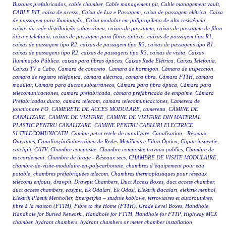
Buzones prefabricados
,
cable chamber
,
Cable management pit
,
Cable management vault
,
CABLE PIT
,
caixa de acesso
,
Caixa de Luz e Passagem
,
caixa de passagem elétrica
,
Caixa
de passagem para iluminação
,
Caixa modular em polipropileno de alta resistência
,
caixas da rede distribuição subterrânea
,
caixas de passagem
,
caixas de passagem de fibra
ótica e telefonia
,
caixas de passagem para fibras ópticas
,
caixas de passagem tipo R1
,
caixas de passagem tipo R2
,
caixas de passagem tipo R3
,
caixas de passagens tipo R1
,
caixas de passagens tipo R2
,
caixas de passagens tipo R3
,
caixas de visita
,
Caixas
Iluminação Pública
,
caixas para fibras ópticas
,
Caixas Rede Elétrica
,
Caixas Telefonia
,
Caixas TV a Cabo
,
Camara de concreto
,
Camara de hormigon
,
Cámara de inspección
,
camara de registro telefonica
,
cámara eléctrica
,
camara fibra
,
Cámara FTTH
,
camara
modular
,
Cámara para ductos subterráneos
,
Cámara para fibra óptica
,
Cámara para
telecomunicaciones
,
camara prefabricada
,
cámara prefabricada de empalme
,
Cámara
Prefabricadas ducto
,
camara telecom
,
camara telecomunicaciones
,
Camereta de
jonctionare FO
,
CAMERETE DE ACCES MODULARE
,
cameretta
,
CĂMINE DE
CANALIZARE
,
CAMINE DE VIZITARE
,
CAMINE DE VIZITARE DIN MATERIAL
PLASTIC PENTRU CANALIZARE
,
CAMINE PENTRU CABLURI ELECTRICE
SI TELECOMUNICATII
,
Camine petru retele de canalizare
,
Canalisation - Réseaux -
Ouvrages
,
CanalizaçãoSubterrânea de Redes Metálicas e Fibra Óptica
,
Capac inspectie
,
catchpit
,
CATV
,
Chambre composite
,
Chambre composite travaux publics
,
Chambre de
raccordement
,
Chambre de tirage - Réseaux secs
,
CHAMBRE DE VISITE MODULAIRE
,
chambre-de-visite-modulaire-en-polycarbonate
,
chambres d’équipement pour eau
potable
,
chambres préfabriquées telecom
,
Chambres thermoplastiques pour réseaux
télécoms enfouis
,
drawpit
,
Drawpit Chambers
,
Duct Access Boxes
,
duct access chamber
,
duct access chambers
,
easypit
,
Ek Odalari
,
Ek Odasi
,
Elektrik Bacaları
,
elektrik menhol
,
Elektrik Plastik Menholler
,
Energetyka – studnie kablowe
,
ferroviaires et autoroutières
,
fibre à la maison (FTTH)
,
Fibre to the Home (FTTH)
,
Grade Level Boxes
,
Handhole
,
Handhole for Buried Network.
,
Handhole for FTTH
,
Handhole for FTTP
,
Highway MCX
chamber
,
hydrant chambers
,
hydrant chambers or meter chamber installation
,