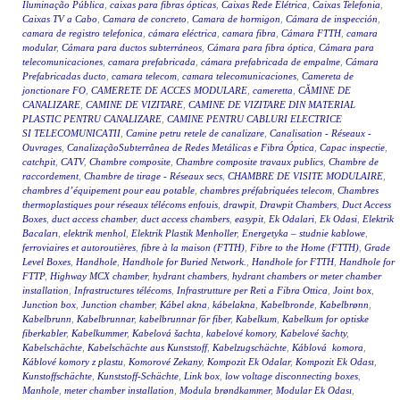
Iluminação Pública
,
caixas para fibras ópticas
,
Caixas Rede Elétrica
,
Caixas Telefonia
,
Caixas TV a Cabo
,
Camara de concreto
,
Camara de hormigon
,
Cámara de inspección
,
camara de registro telefonica
,
cámara eléctrica
,
camara fibra
,
Cámara FTTH
,
camara
modular
,
Cámara para ductos subterráneos
,
Cámara para fibra óptica
,
Cámara para
telecomunicaciones
,
camara prefabricada
,
cámara prefabricada de empalme
,
Cámara
Prefabricadas ducto
,
camara telecom
,
camara telecomunicaciones
,
Camereta de
jonctionare FO
,
CAMERETE DE ACCES MODULARE
,
cameretta
,
CĂMINE DE
CANALIZARE
,
CAMINE DE VIZITARE
,
CAMINE DE VIZITARE DIN MATERIAL
PLASTIC PENTRU CANALIZARE
,
CAMINE PENTRU CABLURI ELECTRICE
SI TELECOMUNICATII
,
Camine petru retele de canalizare
,
Canalisation - Réseaux -
Ouvrages
,
CanalizaçãoSubterrânea de Redes Metálicas e Fibra Óptica
,
Capac inspectie
,
catchpit
,
CATV
,
Chambre composite
,
Chambre composite travaux publics
,
Chambre de
raccordement
,
Chambre de tirage - Réseaux secs
,
CHAMBRE DE VISITE MODULAIRE
,
chambres d’équipement pour eau potable
,
chambres préfabriquées telecom
,
Chambres
thermoplastiques pour réseaux télécoms enfouis
,
drawpit
,
Drawpit Chambers
,
Duct Access
Boxes
,
duct access chamber
,
duct access chambers
,
easypit
,
Ek Odalari
,
Ek Odasi
,
Elektrik
Bacaları
,
elektrik menhol
,
Elektrik Plastik Menholler
,
Energetyka – studnie kablowe
,
ferroviaires et autoroutières
,
fibre à la maison (FTTH)
,
Fibre to the Home (FTTH)
,
Grade
Level Boxes
,
Handhole
,
Handhole for Buried Network.
,
Handhole for FTTH
,
Handhole for
FTTP
,
Highway MCX chamber
,
hydrant chambers
,
hydrant chambers or meter chamber
installation
,
Infrastructures télécoms
,
Infrastrutture per Reti a Fibra Ottica
,
Joint box
,
Junction box
,
Junction chamber
,
Kábel akna
,
kábelakna
,
Kabelbronde
,
Kabelbrønn
,
Kabelbrunn
,
Kabelbrunnar
,
kabelbrunnar för fiber
,
Kabelkum
,
Kabelkum for optiske
fiberkabler
,
Kabelkummer
,
Kabelová šachta
,
kabelové komory
,
Kabelové šachty
,
Kabelschächte
,
Kabelschächte aus Kunststoff
,
Kabelzugschächte
,
Káblová komora
,
Káblové komory z plastu
,
Komorové Zekany
,
Kompozit Ek Odalar
,
Kompozit Ek Odası
,
Kunstoffschächte
,
Kunststoff-Schächte
,
Link box
,
low voltage disconnecting boxes
,
Manhole
,
meter chamber installation
,
Modula brøndkammer
,
Modular Ek Odası
,