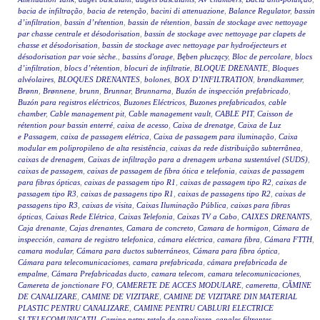
bacia de infiltração
,
bacia de retenção
,
bacini di attenuazione
,
Balance Regulator
,
bassin
d’infiltration
,
bassin d’rétention
,
bassin de rétention
,
bassin de stockage avec nettoyage
par chasse centrale et désodorisation
,
bassin de stockage avec nettoyage par clapets de
chasse et désodorisation
,
bassin de stockage avec nettoyage par hydroéjecteurs et
désodorisation par voie sèche.
,
bassins d'orage
,
Bęben płuczący
,
Bloc de percolare
,
blocs
d’infiltration
,
blocs d’rétention
,
blocuri de infiltratie
,
BLOQUE DRENANTE
,
Bloques
alvéolaires
,
BLOQUES DRENANTES
,
bolones
,
BOX D’INFILTRATION
,
brøndkammer
,
Brønn
,
Brønnene
,
brunn
,
Brunnar
,
Brunnarna
,
Buzón de inspección prefabricado
,
Buzón para registros eléctricos
,
Buzones Eléctricos
,
Buzones prefabricados
,
cable
chamber
,
Cable management pit
,
Cable management vault
,
CABLE PIT
,
Caisson de
rétention pour bassin enterré
,
caixa de acesso
,
Caixa de drenatge
,
Caixa de Luz
e Passagem
,
caixa de passagem elétrica
,
Caixa de passagem para iluminação
,
Caixa
modular em polipropileno de alta resistência
,
caixas da rede distribuição subterrânea
,
caixas de drenagem
,
Caixas de infiltração para a drenagem urbana sustentável (SUDS)
,
caixas de passagem
,
caixas de passagem de fibra ótica e telefonia
,
caixas de passagem
para fibras ópticas
,
caixas de passagem tipo R1
,
caixas de passagem tipo R2
,
caixas de
passagem tipo R3
,
caixas de passagens tipo R1
,
caixas de passagens tipo R2
,
caixas de
passagens tipo R3
,
caixas de visita
,
Caixas Iluminação Pública
,
caixas para fibras
ópticas
,
Caixas Rede Elétrica
,
Caixas Telefonia
,
Caixas TV a Cabo
,
CAIXES DRENANTS
,
Caja drenante
,
Cajas drenantes
,
Camara de concreto
,
Camara de hormigon
,
Cámara de
inspección
,
camara de registro telefonica
,
cámara eléctrica
,
camara fibra
,
Cámara FTTH
,
camara modular
,
Cámara para ductos subterráneos
,
Cámara para fibra óptica
,
Cámara para telecomunicaciones
,
camara prefabricada
,
cámara prefabricada de
empalme
,
Cámara Prefabricadas ducto
,
camara telecom
,
camara telecomunicaciones
,
Camereta de jonctionare FO
,
CAMERETE DE ACCES MODULARE
,
cameretta
,
CĂMINE
DE CANALIZARE
,
CAMINE DE VIZITARE
,
CAMINE DE VIZITARE DIN MATERIAL
PLASTIC PENTRU CANALIZARE
,
CAMINE PENTRU CABLURI ELECTRICE
SI TELECOMUNICATII
,
Camine petru retele de canalizare
,
canales filtrantes
,