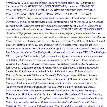
Prefabricadas ducto
,
camara telecom
,
camara telecomunicaciones
,
Camereta de
jonctionare FO
,
CAMERETE DE ACCES MODULARE
,
cameretta
,
CĂMINE DE
CANALIZARE
,
CAMINE DE VIZITARE
,
CAMINE DE VIZITARE DIN MATERIAL
PLASTIC PENTRU CANALIZARE
,
CAMINE PENTRU CABLURI ELECTRICE
SI TELECOMUNICATII
,
Camine petru retele de canalizare
,
Canalisation - Réseaux -
Ouvrages
,
CanalizaçãoSubterrânea de Redes Metálicas e Fibra Óptica
,
Capac inspectie
,
catchpit
,
CATV
,
Chambre composite
,
Chambre composite travaux publics
,
Chambre de
raccordement
,
Chambre de tirage - Réseaux secs
,
CHAMBRE DE VISITE MODULAIRE
,
chambres d’équipement pour eau potable
,
chambres préfabriquées telecom
,
Chambres
thermoplastiques pour réseaux télécoms enfouis
,
drawpit
,
Drawpit Chambers
,
Duct Access
Boxes
,
duct access chamber
,
duct access chambers
,
easypit
,
Ek Odalari
,
Ek Odasi
,
Elektrik
Bacaları
,
elektrik menhol
,
Elektrik Plastik Menholler
,
Energetyka – studnie kablowe
,
ferroviaires et autoroutières
,
fibre à la maison (FTTH)
,
Fibre to the Home (FTTH)
,
Grade
Level Boxes
,
Handhole
,
Handhole for Buried Network.
,
Handhole for FTTH
,
Handhole for
FTTP
,
Highway MCX chamber
,
hydrant chambers
,
hydrant chambers or meter chamber
installation
,
Infrastructures télécoms
,
Infrastrutture per Reti a Fibra Ottica
,
Joint box
,
Junction box
,
Junction chamber
,
Kábel akna
,
kábelakna
,
Kabelbronde
,
Kabelbrønn
,
Kabelbrunn
,
Kabelbrunnar
,
kabelbrunnar för fiber
,
Kabelkum
,
Kabelkum for optiske
fiberkabler
,
Kabelkummer
,
Kabelová šachta
,
kabelové komory
,
Kabelové šachty
,
Kabelschächte
,
Kabelschächte aus Kunststoff
,
Kabelzugschächte
,
Káblová komora
,
Káblové komory z plastu
,
Komorové Zekany
,
Kompozit Ek Odalar
,
Kompozit Ek Odası
,
Kunstoffschächte
,
Kunststoff-Schächte
,
Link box
,
low voltage disconnecting boxes
,
Manhole
,
meter chamber installation
,
Modula brøndkammer
,
Modular Ek Odası
,
Modular-Ek-Odalar
,
Moduláris Kábelaknák
,
Modüler Ek Odalar
,
Modulopbygget
Kabelbronde
,
Modułowa studnia kablowa
,
Muanyag Tiztitoakna
,
OSP access chamber
,
Outside plant access chamber
,
Pit
,
plastikowe studnie kablowe
,
Plastové káblové komory
,
Polietylenowe studnie kablowe
,
Polycarbonate Manholes
,
Polycarbonate Pull box
,
Polyvault
,
Pozzetti
,
pozzetti di distribuzione
,
Pozzetti modulari per infrastrutture di reti di