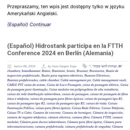
Przepraszamy, ten wpis jest dostępny tylko w języku
Amerykański Angielski.
(Español) Continuar
(Español) Hidrostank participa en la FTTH
Conference 2024 en Berlín (Alemania)
marca 06, 2024
by Juan Gazpio Irujo
"
,
"שוחות לתאי בקרה
,
AV
chambers
,
brøndkammer
,
Brønn
,
Brønnene
,
brunn
,
Brunnar
,
Brunnarna
,
Buzón de
inspección prefabricado
,
Buzón para registros eléctricos
,
Buzones Eléctricos
,
Buzones prefabricados
,
cable chamber
,
Cable management pit
,
Cable management vault
,
CABLE PIT
,
caixa de acesso
,
Caixa de Luz e Passagem
,
caixa de passagem elétrica
,
Caixa
de passagem para iluminação
,
Caixa modular em polipropileno de alta resistência
,
caixas da rede distribuição subterrânea
,
caixas de passagem
,
caixas de passagem de fibra
ótica e telefonia
,
caixas de passagem para fibras ópticas
,
caixas de passagens tipo R1
,
caixas de passagens tipo R2
,
caixas de passagens tipo R3
,
caixas de visita
,
Caixas
Iluminação Pública
,
caixas para fibras ópticas
,
Caixas Rede Elétrica
,
Caixas Telefonia
,
Caixas TV a Cabo
,
Camara de concreto
,
Camara de hormigon
,
Cámara de inspección
,
camara de registro telefonica
,
cámara eléctrica
,
camara fibra
,
Cámara FTTH
,
camara
modular
,
Cámara para ductos subterráneos
,
Cámara para fibra óptica
,
Cámara para
telecomunicaciones
,
camara prefabricada
,
cámara prefabricada de empalme
,
Cámara