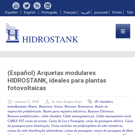
Español
|
English
|
Português
|
Français
|
العربية
|
русский
|
Polski
|
Türk
(Español) Arquetas modulares
HIDROSTANK, ideales para plantas
fotovoltaicas
czerwca 12, 2026
by Juan Gazpio Irujo
AV chambers
,
brøndkammer
,
Brønn
,
Brønnene
,
brunn
,
Brunnar
,
Brunnarna
,
Buzón de
inspección prefabricado
,
Buzón para registros eléctricos
,
Buzones Eléctricos
,
Buzones prefabricados
,
cable chamber
,
Cable management pit
,
Cable management vault
,
CABLE PIT
,
caixa de acesso
,
Caixa de Luz e Passagem
,
caixa de passagem elétrica
,
Caixa
de passagem para iluminação
,
Caixa modular em polipropileno de alta resistência
,
caixas da rede distribuição subterrânea
,
caixas de passagem
,
caixas de passagem de fibra