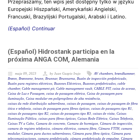
Przepraszamy, ten wpis jest dostępny tylko w języku
Europejski Hiszpański, Amerykański Angielski,
Francuski, Brazylijski Portugalski, Arabski i Latino.
(Español) Continuar
(Español) Hidrostank participa en la
próxima ANGA COM, Alemania
maja 09, 2023
by Juan Gazpio Irujo
AV chambers
,
brøndkammer
,
Brønn
,
Brønnene
,
brunn
,
Brunnar
,
Brunnarna
,
Buzón de inspección prefabricado
,
Buzón para registros eléctricos
,
Buzones Eléctricos
,
Buzones prefabricados
,
cable
chamber
,
Cable management pit
,
Cable management vault
,
CABLE PIT
,
caixa de acesso
,
Caixa de Luz e Passagem
,
caixa de passagem elétrica
,
Caixa de passagem para
iluminação
,
Caixa modular em polipropileno de alta resistência
,
caixas da rede distribuição subterrânea
,
caixas de passagem
,
caixas de passagem de fibra
ótica e telefonia
,
caixas de passagem para fibras ópticas
,
caixas de passagens tipo R1
,
caixas de passagens tipo R2
,
caixas de passagens tipo R3
,
caixas de visita
,
Caixas
Iluminação Pública
,
caixas para fibras ópticas
,
Caixas Rede Elétrica
,
Caixas Telefonia
,
Caixas TV a Cabo
,
Camara de concreto
,
Camara de hormigon
,
Cámara de inspección
,
camara de registro telefonica
,
cámara eléctrica
,
camara fibra
,
Cámara FTTH
,
camara
modular
,
Cámara para ductos subterráneos
,
Cámara para fibra óptica
,
Cámara para
telecomunicaciones
,
camara prefabricada
,
cámara prefabricada de empalme
,
Cámara