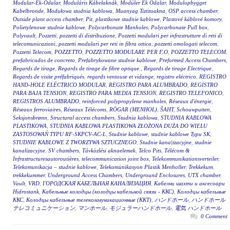
Modular-Ek-Odalar
,
Moduláris Kábelaknák
,
Modüler Ek Odalar
,
Modulopbygget
Kabelbronde
,
Modułowa studnia kablowa
,
Muanyag Tiztitoakna
,
OSP access chamber
,
Outside plant access chamber
,
Pit
,
plastikowe studnie kablowe
,
Plastové káblové komory
,
Polietylenowe studnie kablowe
,
Polycarbonate Manholes
,
Polycarbonate Pull box
,
Polyvault
,
Pozzetti
,
pozzetti di distribuzione
,
Pozzetti modulari per infrastrutture di reti di
telecomunicazioni
,
pozzetti modulari per reti in fibra ottica
,
pozzetti omologati telecom
,
Pozzetti Telecom
,
POZZETTO
,
POZZETTO MODULARE PER F.O
,
POZZETTO TELECOM
,
prefabricados de concreto
,
Prefabrykowane studnie kablowe
,
Preformed Access Chambers
,
Regards de tirage
,
Regards de tirage de fibre optique.
,
Regards de tirage Electrique
,
Regards de visite préfabriqués
,
regards ventouse et vidange
,
registro eléctrico
,
REGISTRO
HAND-HOLE ELÉCTRICO MODULAR
,
REGISTRO PARA ALUMBRADO
,
REGISTRO
PARA BAJA TENSION
,
REGISTRO PARA MEDIA TENSION
,
REGISTRO TELEFONICO
,
REGISTROS ALUMBRADO
,
reinforced polypropylene manholes
,
Réseaux d'énergie
,
Réseaux ferroviaires
,
Réseaux Télécoms
,
RÖGAR (MENHOL)
,
ŠAHT
,
Schouwputten
,
Seksjonsbrønn
,
Structural access chambers
,
Studnia kablowa
,
STUDNIA KABLOWA
PLASTIKOWA
,
STUDNIA KABLOWA PLASTIKOWA ZŁOŻONA DUŻA DO WIELU
ZASTOSOWAŃ TYPU RF-SKPCV-AC-L
,
Studnie kablowe
,
studnie kablowe Typu SK
,
STUDNIE KABLOWE Z TWORZYWA SZTUCZNEGO
,
Studnie kana|tzacyjne
,
studnie
kanalizacyjne
,
SV chambers
,
Távközlési aknaelemek
,
Telco Pits
,
Télécom &
Infrastructuresautoroutières
,
telecommunication joint box
,
Telekommunikationsverteiler
,
Telekomunikacja – studnie kablowe
,
Telekomünikasyon Plastik Menholler
,
Trekkekum
,
trekkekummer
,
Underground Access Chambers
,
Underground Enclosures
,
UTX chamber
,
Vault
,
VRD
,
ГОРОДСКАЯ КАБЕЛЬНАЯ КАНАЛИЗАЦИЯ
,
Кабелни шахти и аксесоари
Hidrostank
,
Кабельные колодцы (колодцы кабельной связи - ККС)
,
Колодцы кабельные
ККС
,
Колодцы кабельные телекоммуникационные (ККТ)
,
ハンドホール
,
ハンドホール
テレコミュニケーション
,
マンホール
,
モジュラーハンドホール
,
電気 ハンドホール
0 Comment