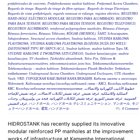
prefabricados de concreto
,
Prefabrykowane studnie kablowe
,
Preformed Access Chambers
,
Regards de tirage
,
Regards de tirage de fibre optique.
,
Regards de tirage Electrique
,
Regards de visite préfabriqués
,
regards ventouse et vidange
,
registro eléctrico
,
REGISTRO
HAND-HOLE ELÉCTRICO MODULAR
,
REGISTRO PARA ALUMBRADO
,
REGISTRO
PARA BAJA TENSION
,
REGISTRO PARA MEDIA TENSION
,
REGISTRO TELEFONICO
,
REGISTROS ALUMBRADO
,
reinforced polypropylene manholes
,
Réseaux d'énergie
,
Réseaux ferroviaires
,
Réseaux Télécoms
,
RÖGAR (MENHOL)
,
ŠAHT
,
Schouwputten
,
Seksjonsbrønn
,
Structural access chambers
,
Studnia kablowa
,
STUDNIA KABLOWA
PLASTIKOWA
,
STUDNIA KABLOWA PLASTIKOWA ZŁOŻONA DUŻA DO WIELU
ZASTOSOWAŃ TYPU RF-SKPCV-AC-L
,
Studnie kablowe
,
studnie kablowe Typu SK
,
STUDNIE KABLOWE Z TWORZYWA SZTUCZNEGO
,
Studnie kana|tzacyjne
,
studnie
kanalizacyjne
,
SV chambers
,
Távközlési aknaelemek
,
Telco Pits
,
Télécom &
Infrastructuresautoroutières
,
telecommunication joint box
,
Telekommunikationsverteiler
,
Telekomunikacja – studnie kablowe
,
Telekomünikasyon Plastik Menholler
,
Trekkekum
,
trekkekummer
,
Underground Access Chambers
,
Underground Enclosures
,
UTX chamber
,
Vault
,
VRD
,
ГОРОДСКАЯ КАБЕЛЬНАЯ КАНАЛИЗАЦИЯ
,
Кабелни шахти и аксесоари
Hidrostank
,
Кабельные колодцы (колодцы кабельной связи - ККС)
,
Колодцы кабельные
ККС
,
Колодцы кабельные телекоммуникационные
,
خطوط الأنابيب الكهربائية والاتصالات
غرفة تفتيش للإضاءة
,
غرفة تفتيش لكابلات الاتصالات
,
غرفة تفتيش
,
السلكية واللاسلكية
وحدات
,
فتحة من بوليبروبيلان
,
غرفة تفتيش للكابلات الكهربائية
,
غرفة تفتيش للتوزيع
,
العمومية
غرف التفتيش
,
ハンドホール
,
ハンドホール テレコミュニケーション
,
マンホール
,
モジ
ュラーハンドホール
,
電気 ハンドホール
0 Comment
HIDROSTANK has recently supplied its innovative
modular reinforced PP manholes at the improvement
works of infrastructure at Kamembe International