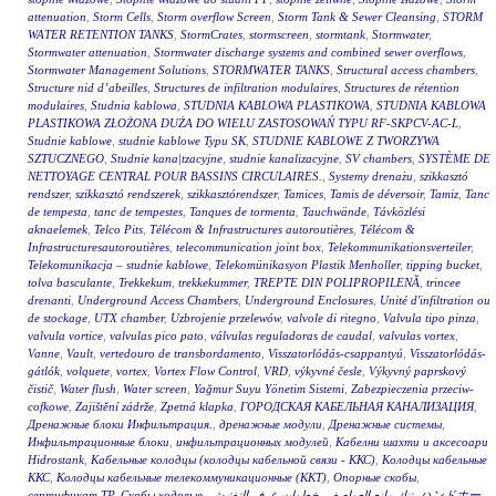
attenuation
,
Storm Cells
,
Storm overflow Screen
,
Storm Tank & Sewer Cleansing
,
STORM
WATER RETENTION TANKS
,
StormCrates
,
stormscreen
,
stormtank
,
Stormwater
,
Stormwater attenuation
,
Stormwater discharge systems and combined sewer overflows
,
Stormwater Management Solutions
,
STORMWATER TANKS
,
Structural access chambers
,
Structure nid d’abeilles
,
Structures de infiltration modulaires
,
Structures de rétention
modulaires
,
Studnia kablowa
,
STUDNIA KABLOWA PLASTIKOWA
,
STUDNIA KABLOWA
PLASTIKOWA ZŁOŻONA DUŻA DO WIELU ZASTOSOWAŃ TYPU RF-SKPCV-AC-L
,
Studnie kablowe
,
studnie kablowe Typu SK
,
STUDNIE KABLOWE Z TWORZYWA
SZTUCZNEGO
,
Studnie kana|tzacyjne
,
studnie kanalizacyjne
,
SV chambers
,
SYSTÈME DE
NETTOYAGE CENTRAL POUR BASSINS CIRCULAIRES.
,
Systemy drenażu
,
szikkasztó
rendszer
,
szikkasztó rendszerek
,
szikkasztórendszer
,
Tamices
,
Tamis de déversoir
,
Tamiz
,
Tanc
de tempesta
,
tanc de tempestes
,
Tanques de tormenta
,
Tauchwände
,
Távközlési
aknaelemek
,
Telco Pits
,
Télécom & Infrastructures autoroutières
,
Télécom &
Infrastructuresautoroutières
,
telecommunication joint box
,
Telekommunikationsverteiler
,
Telekomunikacja – studnie kablowe
,
Telekomünikasyon Plastik Menholler
,
tipping bucket
,
tolva basculante
,
Trekkekum
,
trekkekummer
,
TREPTE DIN POLIPROPILENĂ
,
trincee
drenanti
,
Underground Access Chambers
,
Underground Enclosures
,
Unité d'infiltration ou
de stockage
,
UTX chamber
,
Uzbrojenie przelewów
,
valvole di ritegno
,
Valvula tipo pinza
,
valvula vortice
,
valvulas pico pato
,
válvulas reguladoras de caudal
,
valvulas vortex
,
Vanne
,
Vault
,
vertedouro de transbordamento
,
Visszatorlódás-csappantyú
,
Visszatorlódás-
gátlók
,
volquete
,
vortex
,
Vortex Flow Control
,
VRD
,
výkyvné česle
,
Výkyvný paprskový
čistič
,
Water flush
,
Water screen
,
Yağmur Suyu Yönetim Sistemi
,
Zabezpieczenia przeciw-
cofkowe
,
Zajištění zádrže
,
Zpetná klapka
,
ГОРОДСКАЯ КАБЕЛЬНАЯ КАНАЛИЗАЦИЯ
,
Дренажные блоки Инфильтрация.
,
дренажные модули
,
Дренажные системы
,
Инфильтрационные блоки
,
инфильтрационных модулей
,
Кабелни шахти и аксесоари
Hidrostank
,
Кабельные колодцы (колодцы кабельной связи - ККС)
,
Колодцы кабельные
ККС
,
Колодцы кабельные телекоммуникационные (ККТ)
,
Опорные скобы
,
сертификат ТР
,
Скобы ходовые
,
خطوات غرف التفتيش
,
تنك مانع العواصف
,
ハンドホー