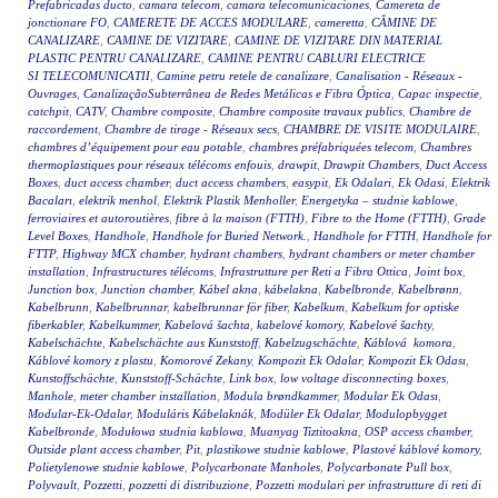
Prefabricadas ducto
,
camara telecom
,
camara telecomunicaciones
,
Camereta de
jonctionare FO
,
CAMERETE DE ACCES MODULARE
,
cameretta
,
CĂMINE DE
CANALIZARE
,
CAMINE DE VIZITARE
,
CAMINE DE VIZITARE DIN MATERIAL
PLASTIC PENTRU CANALIZARE
,
CAMINE PENTRU CABLURI ELECTRICE
SI TELECOMUNICATII
,
Camine petru retele de canalizare
,
Canalisation - Réseaux -
Ouvrages
,
CanalizaçãoSubterrânea de Redes Metálicas e Fibra Óptica
,
Capac inspectie
,
catchpit
,
CATV
,
Chambre composite
,
Chambre composite travaux publics
,
Chambre de
raccordement
,
Chambre de tirage - Réseaux secs
,
CHAMBRE DE VISITE MODULAIRE
,
chambres d’équipement pour eau potable
,
chambres préfabriquées telecom
,
Chambres
thermoplastiques pour réseaux télécoms enfouis
,
drawpit
,
Drawpit Chambers
,
Duct Access
Boxes
,
duct access chamber
,
duct access chambers
,
easypit
,
Ek Odalari
,
Ek Odasi
,
Elektrik
Bacaları
,
elektrik menhol
,
Elektrik Plastik Menholler
,
Energetyka – studnie kablowe
,
ferroviaires et autoroutières
,
fibre à la maison (FTTH)
,
Fibre to the Home (FTTH)
,
Grade
Level Boxes
,
Handhole
,
Handhole for Buried Network.
,
Handhole for FTTH
,
Handhole for
FTTP
,
Highway MCX chamber
,
hydrant chambers
,
hydrant chambers or meter chamber
installation
,
Infrastructures télécoms
,
Infrastrutture per Reti a Fibra Ottica
,
Joint box
,
Junction box
,
Junction chamber
,
Kábel akna
,
kábelakna
,
Kabelbronde
,
Kabelbrønn
,
Kabelbrunn
,
Kabelbrunnar
,
kabelbrunnar för fiber
,
Kabelkum
,
Kabelkum for optiske
fiberkabler
,
Kabelkummer
,
Kabelová šachta
,
kabelové komory
,
Kabelové šachty
,
Kabelschächte
,
Kabelschächte aus Kunststoff
,
Kabelzugschächte
,
Káblová komora
,
Káblové komory z plastu
,
Komorové Zekany
,
Kompozit Ek Odalar
,
Kompozit Ek Odası
,
Kunstoffschächte
,
Kunststoff-Schächte
,
Link box
,
low voltage disconnecting boxes
,
Manhole
,
meter chamber installation
,
Modula brøndkammer
,
Modular Ek Odası
,
Modular-Ek-Odalar
,
Moduláris Kábelaknák
,
Modüler Ek Odalar
,
Modulopbygget
Kabelbronde
,
Modułowa studnia kablowa
,
Muanyag Tiztitoakna
,
OSP access chamber
,
Outside plant access chamber
,
Pit
,
plastikowe studnie kablowe
,
Plastové káblové komory
,
Polietylenowe studnie kablowe
,
Polycarbonate Manholes
,
Polycarbonate Pull box
,
Polyvault
,
Pozzetti
,
pozzetti di distribuzione
,
Pozzetti modulari per infrastrutture di reti di