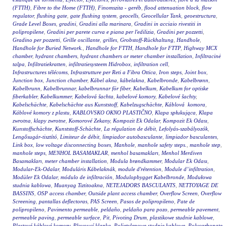
(FTTH)
,
Fibre to the Home (FTTH)
,
Finomszita - geréb
,
flood attenuation block
,
flow
regulator
,
flushing gate
,
gate flushing system
,
geocells
,
Geocellular Tank
,
geoestructura
,
Grade Level Boxes
,
gradini
,
Gradini alla marinara
,
Gradini in acciaio rivestiti in
polipropilene
,
Gradini per parete curva e piana per l'edilizia
,
Gradini per pozzetti
,
Gradino per pozzetti
,
Grille oscillante
,
grilles
,
Grobstoff-Rückhaltung
,
Handhole
,
Handhole for Buried Network.
,
Handhole for FTTH
,
Handhole for FTTP
,
Highway MCX
chamber
,
hydrant chambers
,
hydrant chambers or meter chamber installation
,
Infiltracinė
talpa
,
Infiltratiekratten
,
infiltratiesysteem Hidrobox
,
infiltration cell
,
Infrastructures télécoms
,
Infrastrutture per Reti a Fibra Ottica
,
Iron steps
,
Joint box
,
Junction box
,
Junction chamber
,
Kábel akna
,
kábelakna
,
Kabelbronde
,
Kabelbrønn
,
Kabelbrunn
,
Kabelbrunnar
,
kabelbrunnar för fiber
,
Kabelkum
,
Kabelkum for optiske
fiberkabler
,
Kabelkummer
,
Kabelová šachta
,
kabelové komory
,
Kabelové šachty
,
Kabelschächte
,
Kabelschächte aus Kunststoff
,
Kabelzugschächte
,
Káblová komora
,
Káblové komory z plastu
,
KABLOVSKO OKNO PLASTIČNO
,
Klapa spłukująca
,
Klapa
zwrotna
,
klapy zwrotne
,
Komorové Zekany
,
Kompozit Ek Odalar
,
Kompozit Ek Odası
,
Kunstoffschächte
,
Kunststoff-Schächte
,
La régulation de débit
,
Lefolyás-szabályozók
,
Lengősugár-tisztító
,
Limiteur de débit
,
limpiador autobasculante
,
limpiador basculantes
,
Link box
,
low voltage disconnecting boxes
,
Manhole
,
manhole safety steps.
,
manhole step
,
manhole steps
,
MENHOL BASAMAKLAR
,
menhol basamakları
,
Menhol Merdiven
Basamakları
,
meter chamber installation
,
Modula brøndkammer
,
Modular Ek Odası
,
Modular-Ek-Odalar
,
Moduláris Kábelaknák
,
module d'rétention
,
Module d’infiltration
,
Modüler Ek Odalar
,
módulo de infiltración
,
Modulopbygget Kabelbronde
,
Modułowa
studnia kablowa
,
Muanyag Tiztitoakna
,
NETEJADORS BASCULANTS
,
NETTOYAGE DE
BASSINS
,
OSP access chamber
,
Outside plant access chamber
,
Overflow Screen
,
Overflow
Screening
,
pantallas deflectoras
,
PAS Screen
,
Pasos de polipropileno
,
Pate de
polipropileno
,
Pavimento permeable
,
peldaño
,
peldaño para pozo
,
permeable pavement
,
permeable paving
,
permeable surface
,
Pit
,
Pivoting Drum
,
plastikowe studnie kablowe
,
Plastové káblové komory
,
Plovoucí klapka
,
Polietylenowe studnie kablowe
,
Polycarbonate