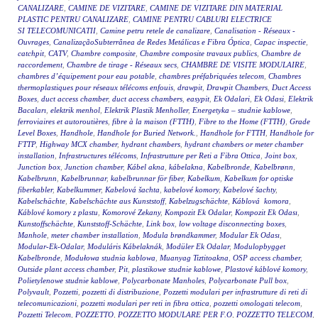
CANALIZARE
,
CAMINE DE VIZITARE
,
CAMINE DE VIZITARE DIN MATERIAL
PLASTIC PENTRU CANALIZARE
,
CAMINE PENTRU CABLURI ELECTRICE
SI TELECOMUNICATII
,
Camine petru retele de canalizare
,
Canalisation - Réseaux -
Ouvrages
,
CanalizaçãoSubterrânea de Redes Metálicas e Fibra Óptica
,
Capac inspectie
,
catchpit
,
CATV
,
Chambre composite
,
Chambre composite travaux publics
,
Chambre de
raccordement
,
Chambre de tirage - Réseaux secs
,
CHAMBRE DE VISITE MODULAIRE
,
chambres d’équipement pour eau potable
,
chambres préfabriquées telecom
,
Chambres
thermoplastiques pour réseaux télécoms enfouis
,
drawpit
,
Drawpit Chambers
,
Duct Access
Boxes
,
duct access chamber
,
duct access chambers
,
easypit
,
Ek Odalari
,
Ek Odasi
,
Elektrik
Bacaları
,
elektrik menhol
,
Elektrik Plastik Menholler
,
Energetyka – studnie kablowe
,
ferroviaires et autoroutières
,
fibre à la maison (FTTH)
,
Fibre to the Home (FTTH)
,
Grade
Level Boxes
,
Handhole
,
Handhole for Buried Network.
,
Handhole for FTTH
,
Handhole for
FTTP
,
Highway MCX chamber
,
hydrant chambers
,
hydrant chambers or meter chamber
installation
,
Infrastructures télécoms
,
Infrastrutture per Reti a Fibra Ottica
,
Joint box
,
Junction box
,
Junction chamber
,
Kábel akna
,
kábelakna
,
Kabelbronde
,
Kabelbrønn
,
Kabelbrunn
,
Kabelbrunnar
,
kabelbrunnar för fiber
,
Kabelkum
,
Kabelkum for optiske
fiberkabler
,
Kabelkummer
,
Kabelová šachta
,
kabelové komory
,
Kabelové šachty
,
Kabelschächte
,
Kabelschächte aus Kunststoff
,
Kabelzugschächte
,
Káblová komora
,
Káblové komory z plastu
,
Komorové Zekany
,
Kompozit Ek Odalar
,
Kompozit Ek Odası
,
Kunstoffschächte
,
Kunststoff-Schächte
,
Link box
,
low voltage disconnecting boxes
,
Manhole
,
meter chamber installation
,
Modula brøndkammer
,
Modular Ek Odası
,
Modular-Ek-Odalar
,
Moduláris Kábelaknák
,
Modüler Ek Odalar
,
Modulopbygget
Kabelbronde
,
Modułowa studnia kablowa
,
Muanyag Tiztitoakna
,
OSP access chamber
,
Outside plant access chamber
,
Pit
,
plastikowe studnie kablowe
,
Plastové káblové komory
,
Polietylenowe studnie kablowe
,
Polycarbonate Manholes
,
Polycarbonate Pull box
,
Polyvault
,
Pozzetti
,
pozzetti di distribuzione
,
Pozzetti modulari per infrastrutture di reti di
telecomunicazioni
,
pozzetti modulari per reti in fibra ottica
,
pozzetti omologati telecom
,
Pozzetti Telecom
,
POZZETTO
,
POZZETTO MODULARE PER F.O
,
POZZETTO TELECOM
,