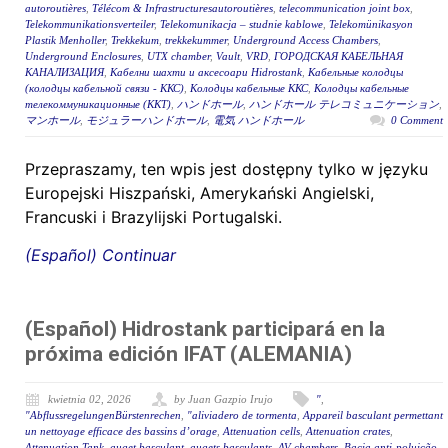
autoroutières
,
Télécom & Infrastructuresautoroutières
,
telecommunication joint box
,
Telekommunikationsverteiler
,
Telekomunikacja – studnie kablowe
,
Telekomünikasyon
Plastik Menholler
,
Trekkekum
,
trekkekummer
,
Underground Access Chambers
,
Underground Enclosures
,
UTX chamber
,
Vault
,
VRD
,
ГОРОДСКАЯ КАБЕЛЬНАЯ
КАНАЛИЗАЦИЯ
,
Кабелни шахти и аксесоари Hidrostank
,
Кабельные колодцы
(колодцы кабельной связи - ККС)
,
Колодцы кабельные ККС
,
Колодцы кабельные
телекоммуникационные (ККТ)
,
ハンドホール
,
ハンドホール テレコミュニケーション
,
マンホール
,
モジュラーハンドホール
,
電気 ハンドホール
0 Comment
Przepraszamy, ten wpis jest dostępny tylko w języku
Europejski Hiszpański, Amerykański Angielski,
Francuski i Brazylijski Portugalski.
(Español) Continuar
(Español) Hidrostank participará en la
próxima edición IFAT (ALEMANIA)
kwietnia 02, 2026
by Juan Gazpio Irujo
"
,
"AbflussregelungenBürstenrechen
,
"aliviadero de tormenta
,
Appareil basculant permettant
un nettoyage efficace des bassins d’orage
,
Attenuation cells
,
Attenuation crates
,
Attenuation Tank
,
auget basculant
,
augets basculants
,
AV chambers
,
Bacia anti-poluição
,