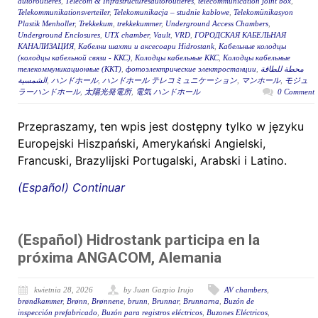
autoroutières
,
Télécom & Infrastructuresautoroutières
,
telecommunication joint box
,
Telekommunikationsverteiler
,
Telekomunikacja – studnie kablowe
,
Telekomünikasyon
Plastik Menholler
,
Trekkekum
,
trekkekummer
,
Underground Access Chambers
,
Underground Enclosures
,
UTX chamber
,
Vault
,
VRD
,
ГОРОДСКАЯ КАБЕЛЬНАЯ
КАНАЛИЗАЦИЯ
,
Кабелни шахти и аксесоари Hidrostank
,
Кабельные колодцы
(колодцы кабельной связи - ККС)
,
Колодцы кабельные ККС
,
Колодцы кабельные
телекоммуникационные (ККТ)
,
фотоэлектрические электростанции
,
محطة للطاقة
الشمسية
,
ハンドホール
,
ハンドホール テレコミュニケーション
,
マンホール
,
モジュ
ラーハンドホール
,
太陽光発電所
,
電気 ハンドホール
0 Comment
Przepraszamy, ten wpis jest dostępny tylko w języku
Europejski Hiszpański, Amerykański Angielski,
Francuski, Brazylijski Portugalski, Arabski i Latino.
(Español) Continuar
(Español) Hidrostank participa en la
próxima ANGACOM, Alemania
kwietnia 28, 2026
by Juan Gazpio Irujo
AV chambers
,
brøndkammer
,
Brønn
,
Brønnene
,
brunn
,
Brunnar
,
Brunnarna
,
Buzón de
inspección prefabricado
,
Buzón para registros eléctricos
,
Buzones Eléctricos
,