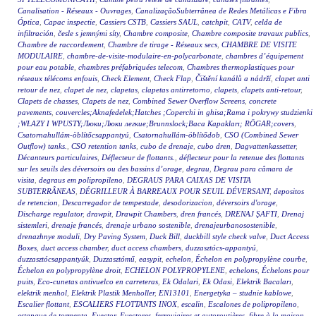
Canalisation - Réseaux - Ouvrages
,
CanalizaçãoSubterrânea de Redes Metálicas e Fibra
Óptica
,
Capac inspectie
,
Cassiers CSTB
,
Cassiers SAUL
,
catchpit
,
CATV
,
celda de
infiltración
,
česle s jemnými síty
,
Chambre composite
,
Chambre composite travaux publics
,
Chambre de raccordement
,
Chambre de tirage - Réseaux secs
,
CHAMBRE DE VISITE
MODULAIRE
,
chambre-de-visite-modulaire-en-polycarbonate
,
chambres d’équipement
pour eau potable
,
chambres préfabriquées telecom
,
Chambres thermoplastiques pour
réseaux télécoms enfouis
,
Check Element
,
Check Flap
,
Čištění kanálů a nádrží
,
clapet anti
retour de nez
,
clapet de nez
,
clapetas
,
clapetas antirretorno
,
clapets
,
clapets anti-retour
,
Clapets de chasses
,
Clapets de nez
,
Combined Sewer Overflow Screens
,
concrete
pavements
,
couvercles;Aknafedelek;Hatches ;Coperchi in ghisa;Rama i pokrywy studzienki
;WŁAZY I WPUSTY;Люки;Люки легкие;Brunnslock;Baca Kapakları; RÖGAR;covers
,
Csatornahullám-öblítőcsappantyú
,
Csatornahullám-öblítődob
,
CSO (Combined Sewer
Outflow) tanks.
,
CSO retention tanks
,
cubo de drenaje
,
cubo dren
,
Dagvattenkassetter
,
Décanteurs particulaires
,
Déflecteur de flottants.
,
déflecteur pour la retenue des flottants
sur les seuils des déversoirs ou des bassins d’orage
,
degrau
,
Degrau para câmara de
visita
,
degraus em polipropileno
,
DEGRAUS PARA CAIXAS DE VISITA
SUBTERRÂNEAS
,
DÉGRILLEUR À BARREAUX POUR SEUIL DÉVERSANT
,
depositos
de retencion
,
Descarregador de tempestade
,
desodorizacion
,
déversoirs d'orage
,
Discharge regulator
,
drawpit
,
Drawpit Chambers
,
dren francés
,
DRENAJ ŞAFTI
,
Drenaj
sistemleri
,
drenaje francés
,
drenaje urbano sostenible
,
drenajeurbanosostenible
,
drenazhnye moduli
,
Dry Paving System
,
Duck Bill
,
duckbill style check valve
,
Duct Access
Boxes
,
duct access chamber
,
duct access chambers
,
duzzasztócs-appantyú
,
duzzasztócsappantyúk
,
Duzzasztómű
,
easypit
,
echelon
,
Échelon en polypropylène courbe
,
Échelon en polypropylène droit
,
ECHELON POLYPROPYLENE
,
echelons
,
Échelons pour
puits
,
Eco-cunetas antivuelco en carreteras
,
Ek Odalari
,
Ek Odasi
,
Elektrik Bacaları
,
elektrik menhol
,
Elektrik Plastik Menholler
,
EN13101
,
Energetyka – studnie kablowe
,
Escalier flottant
,
ESCALIERS FLOTTANTS INOX
,
escalin
,
Escalones de polipropileno
,
estanque de tormenta
,
Eyector
,
Eyectores
,
ferroviaires et autoroutières
,
fibre à la maison