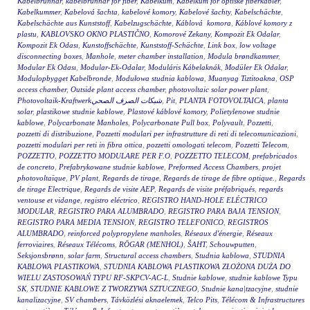
Kabelbrunnar
,
kabelbrunnar för fiber
,
Kabelkum
,
Kabelkum for optiske fiberkabler
,
Kabelkummer
,
Kabelová šachta
,
kabelové komory
,
Kabelové šachty
,
Kabelschächte
,
Kabelschächte aus Kunststoff
,
Kabelzugschächte
,
Káblová komora
,
Káblové komory z
plastu
,
KABLOVSKO OKNO PLASTIČNO
,
Komorové Zekany
,
Kompozit Ek Odalar
,
Kompozit Ek Odası
,
Kunstoffschächte
,
Kunststoff-Schächte
,
Link box
,
low voltage
disconnecting boxes
,
Manhole
,
meter chamber installation
,
Modula brøndkammer
,
Modular Ek Odası
,
Modular-Ek-Odalar
,
Moduláris Kábelaknák
,
Modüler Ek Odalar
,
Modulopbygget Kabelbronde
,
Modułowa studnia kablowa
,
Muanyag Tiztitoakna
,
OSP
access chamber
,
Outside plant access chamber
,
photovoltaic solar power plant
,
Photovoltaik-Kraftwerkشبكات الصرف الصحي
,
Pit
,
PLANTA FOTOVOLTAICA
,
planta
solar
,
plastikowe studnie kablowe
,
Plastové káblové komory
,
Polietylenowe studnie
kablowe
,
Polycarbonate Manholes
,
Polycarbonate Pull box
,
Polyvault
,
Pozzetti
,
pozzetti di distribuzione
,
Pozzetti modulari per infrastrutture di reti di telecomunicazioni
,
pozzetti modulari per reti in fibra ottica
,
pozzetti omologati telecom
,
Pozzetti Telecom
,
POZZETTO
,
POZZETTO MODULARE PER F.O
,
POZZETTO TELECOM
,
prefabricados
de concreto
,
Prefabrykowane studnie kablowe
,
Preformed Access Chambers
,
projet
photovoltaïque
,
PV plant
,
Regards de tirage
,
Regards de tirage de fibre optique.
,
Regards
de tirage Electrique
,
Regards de visite AEP
,
Regards de visite préfabriqués
,
regards
ventouse et vidange
,
registro eléctrico
,
REGISTRO HAND-HOLE ELÉCTRICO
MODULAR
,
REGISTRO PARA ALUMBRADO
,
REGISTRO PARA BAJA TENSION
,
REGISTRO PARA MEDIA TENSION
,
REGISTRO TELEFONICO
,
REGISTROS
ALUMBRADO
,
reinforced polypropylene manholes
,
Réseaux d'énergie
,
Réseaux
ferroviaires
,
Réseaux Télécoms
,
RÖGAR (MENHOL)
,
ŠAHT
,
Schouwputten
,
Seksjonsbrønn
,
solar farm
,
Structural access chambers
,
Studnia kablowa
,
STUDNIA
KABLOWA PLASTIKOWA
,
STUDNIA KABLOWA PLASTIKOWA ZŁOŻONA DUŻA DO
WIELU ZASTOSOWAŃ TYPU RF-SKPCV-AC-L
,
Studnie kablowe
,
studnie kablowe Typu
SK
,
STUDNIE KABLOWE Z TWORZYWA SZTUCZNEGO
,
Studnie kana|tzacyjne
,
studnie
kanalizacyjne
,
SV chambers
,
Távközlési aknaelemek
,
Telco Pits
,
Télécom & Infrastructures