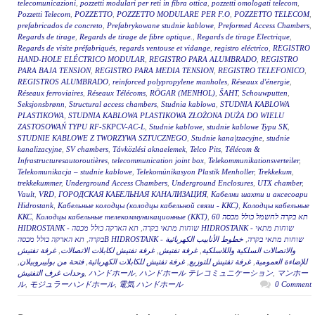
telecomunicazioni
,
pozzetti modulari per reti in fibra ottica
,
pozzetti omologati telecom
,
Pozzetti Telecom
,
POZZETTO
,
POZZETTO MODULARE PER F.O
,
POZZETTO TELECOM
,
prefabricados de concreto
,
Prefabrykowane studnie kablowe
,
Preformed Access Chambers
,
Regards de tirage
,
Regards de tirage de fibre optique.
,
Regards de tirage Electrique
,
Regards de visite préfabriqués
,
regards ventouse et vidange
,
registro eléctrico
,
REGISTRO
HAND-HOLE ELÉCTRICO MODULAR
,
REGISTRO PARA ALUMBRADO
,
REGISTRO
PARA BAJA TENSION
,
REGISTRO PARA MEDIA TENSION
,
REGISTRO TELEFONICO
,
REGISTROS ALUMBRADO
,
reinforced polypropylene manholes
,
Réseaux d'énergie
,
Réseaux ferroviaires
,
Réseaux Télécoms
,
RÖGAR (MENHOL)
,
ŠAHT
,
Schouwputten
,
Seksjonsbrønn
,
Structural access chambers
,
Studnia kablowa
,
STUDNIA KABLOWA
PLASTIKOWA
,
STUDNIA KABLOWA PLASTIKOWA ZŁOŻONA DUŻA DO WIELU
ZASTOSOWAŃ TYPU RF-SKPCV-AC-L
,
Studnie kablowe
,
studnie kablowe Typu SK
,
STUDNIE KABLOWE Z TWORZYWA SZTUCZNEGO
,
Studnie kana|tzacyjne
,
studnie
kanalizacyjne
,
SV chambers
,
Távközlési aknaelemek
,
Telco Pits
,
Télécom &
Infrastructuresautoroutières
,
telecommunication joint box
,
Telekommunikationsverteiler
,
Telekomunikacja – studnie kablowe
,
Telekomünikasyon Plastik Menholler
,
Trekkekum
,
trekkekummer
,
Underground Access Chambers
,
Underground Enclosures
,
UTX chamber
,
Vault
,
VRD
,
ГОРОДСКАЯ КАБЕЛЬНАЯ КАНАЛИЗАЦИЯ
,
Кабелни шахти и аксесоари
Hidrostank
,
Кабельные колодцы (колодцы кабельной связи - ККС)
,
Колодцы кабельные
ККС
,
Колодцы кабельные телекоммуникационные (ККТ)
,
תא בקרה לחשמל כולל מכסה 60
תא הארקה כולל מכסה HIDROSTANK - שוחות מתאי
,
HIDROSTANK - שוחות מתאי בקרה
,
בקרה
خطوط الأنابيب الكهربائية
,
תא הארקה כולל מכסהB HIDROSTANK - שוחות מתאי בקרה
غرفة تفتيش
,
غرفة تفتيش لكابلات الاتصالات
,
غرفة تفتيش
,
والاتصالات السلكية واللاسلكية
,
فتحة من بوليبروبيلان
,
غرفة تفتيش للكابلات الكهربائية
,
غرفة تفتيش للتوزيع
,
للإضاءة العمومية
وحدات غرف التفتيش
,
ハンドホール
,
ハンドホール テレコミュニケーション
,
マンホー
ル
,
モジュラーハンドホール
,
電気 ハンドホール
0 Comment