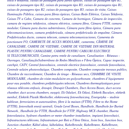
ótica e telefonia
,
caixas de passagem para fibras ópticas
,
caixas de passagem tipo R1
,
caixas de passagem tipo R2
,
caixas de passagem tipo R3
,
caixas de passagens tipo R1
,
caixas de passagens tipo R2
,
caixas de passagens tipo R3
,
caixas de visita
,
Caixas
Iluminação Pública
,
caixas para fibras ópticas
,
Caixas Rede Elétrica
,
Caixas Telefonia
,
Caixas TV a Cabo
,
Camara de concreto
,
Camara de hormigon
,
Cámara de inspección
,
camara de registro telefonica
,
cámara eléctrica
,
camara fibra
,
Cámara FTTH
,
camara
modular
,
Cámara para ductos subterráneos
,
Cámara para fibra óptica
,
Cámara para
telecomunicaciones
,
camara prefabricada
,
cámara prefabricada de empalme
,
Cámara
Prefabricadas ducto
,
camara telecom
,
camara telecomunicaciones
,
Camereta de
jonctionare FO
,
CAMERETE DE ACCES MODULARE
,
cameretta
,
CĂMINE DE
CANALIZARE
,
CAMINE DE VIZITARE
,
CAMINE DE VIZITARE DIN MATERIAL
PLASTIC PENTRU CANALIZARE
,
CAMINE PENTRU CABLURI ELECTRICE
SI TELECOMUNICATII
,
Camine petru retele de canalizare
,
Canalisation - Réseaux -
Ouvrages
,
CanalizaçãoSubterrânea de Redes Metálicas e Fibra Óptica
,
Capac inspectie
,
catchpit
,
CATV
,
Central fotovoltaica
,
centrale electrice fotovoltaice
,
centrale fotovoltaica
,
Centrale solaire photovoltaïque
,
Chambre composite
,
Chambre composite travaux publics
,
Chambre de raccordement
,
Chambre de tirage - Réseaux secs
,
CHAMBRE DE VISITE
MODULAIRE
,
chambre-de-visite-modulaire-en-polycarbonate
,
chambres d’équipement
pour eau potable
,
chambres préfabriquées telecom
,
Chambres thermoplastiques pour
réseaux télécoms enfouis
,
drawpit
,
Drawpit Chambers
,
Duct Access Boxes
,
duct access
chamber
,
duct access chambers
,
easypit
,
Ek Odalari
,
Ek Odasi
,
Elektrik Bacaları
,
elektrik
menhol
,
Elektrik Plastik Menholler
,
elektrownię fotowoltaiczną
,
Energetyka – studnie
kablowe
,
ferroviaires et autoroutières
,
fibre à la maison (FTTH)
,
Fibre to the Home
(FTTH)
,
fotovoltaik enerji santrali
,
Grade Level Boxes
,
Handhole
,
Handhole for Buried
Network.
,
Handhole for FTTH
,
Handhole for FTTP
,
Highway MCX chamber
,
Huerta
fotovolataica
,
hydrant chambers or meter chamber installation
,
impianti fotovoltaici
,
Infrastructures télécoms
,
Infrastrutture per Reti a Fibra Ottica
,
Joint box
,
Junction box
,
Junction chamber
,
Kábel akna
,
kábelakna
,
Kabelbronde
,
Kabelbrønn
,
Kabelbrunn
,