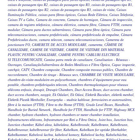
caixas de passagem tipo R2
,
caixas de passagem tipo R3
,
caixas de passagens tipo R1
,
caixas de passagens tipo R2
,
caixas de passagens tipo R3
,
caixas de visita
,
Caixas
Iluminação Pública
,
caixas para fibras ópticas
,
Caixas Rede Elétrica
,
Caixas Telefonia
,
Caixas TV a Cabo
,
Camara de concreto
,
Camara de hormigon
,
Cámara de inspección
,
camara de registro telefonica
,
cámara eléctrica
,
camara fibra
,
Cámara FTTH
,
camara
modular
,
Cámara para ductos subterráneos
,
Cámara para fibra óptica
,
Cámara para
telecomunicaciones
,
camara prefabricada
,
cámara prefabricada de empalme
,
Cámara
Prefabricadas ducto
,
camara telecom
,
camara telecomunicaciones
,
Camereta de
jonctionare FO
,
CAMERETE DE ACCES MODULARE
,
cameretta
,
CĂMINE DE
CANALIZARE
,
CAMINE DE VIZITARE
,
CAMINE DE VIZITARE DIN MATERIAL
PLASTIC PENTRU CANALIZARE
,
CAMINE PENTRU CABLURI ELECTRICE
SI TELECOMUNICATII
,
Camine petru retele de canalizare
,
Canalisation - Réseaux -
Ouvrages
,
CanalizaçãoSubterrânea de Redes Metálicas e Fibra Óptica
,
Capac inspectie
,
catchpit
,
CATV
,
Chambre composite
,
Chambre composite travaux publics
,
Chambre de
raccordement
,
Chambre de tirage - Réseaux secs
,
CHAMBRE DE VISITE MODULAIRE
,
chambre-de-visite-modulaire-en-polycarbonate
,
chambres d’équipement pour eau
potable
,
chambres préfabriquées telecom
,
Chambres thermoplastiques pour réseaux
télécoms enfouis
,
drawpit
,
Drawpit Chambers
,
Duct Access Boxes
,
duct access chamber
,
duct access chambers
,
easypit
,
Ek Odalari
,
Ek Odasi
,
Elektrik Bacaları
,
elektrik menhol
,
Elektrik Plastik Menholler
,
Energetyka – studnie kablowe
,
ferroviaires et autoroutières
,
fibre à la maison (FTTH)
,
Fibre to the Home (FTTH)
,
Grade Level Boxes
,
Handhole
,
Handhole for Buried Network.
,
Handhole for FTTH
,
Handhole for FTTP
,
Highway MCX
chamber
,
hydrant chambers
,
hydrant chambers or meter chamber installation
,
Infrastructures télécoms
,
Infrastrutture per Reti a Fibra Ottica
,
Joint box
,
Junction box
,
Junction chamber
,
Kábel akna
,
kábelakna
,
Kabelbronde
,
Kabelbrønn
,
Kabelbrunn
,
Kabelbrunnar
,
kabelbrunnar för fiber
,
Kabelkum
,
Kabelkum for optiske fiberkabler
,
Kabelkummer
,
Kabelová šachta
,
kabelové komory
,
Kabelové šachty
,
Kabelschächte
,
Kabelschächte aus Kunststoff
,
Kabelzugschächte
,
Káblová komora
,
Káblové komory z