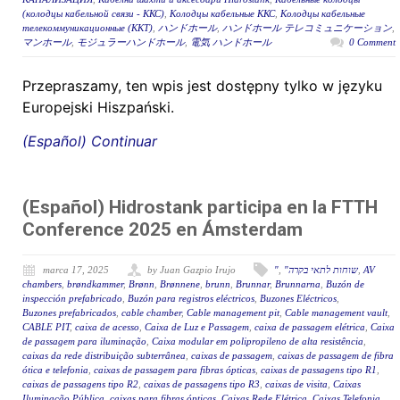
(колодцы кабельной связи - ККС)
,
Колодцы кабельные ККС
,
Колодцы кабельные
телекоммуникационные (ККТ)
,
ハンドホール
,
ハンドホール テレコミュニケーション
,
マンホール
,
モジュラーハンドホール
,
電気 ハンドホール
0 Comment
Przepraszamy, ten wpis jest dostępny tylko w języku
Europejski Hiszpański.
(Español) Continuar
(Español) Hidrostank participa en la FTTH
Conference 2025 en Ámsterdam
marca 17, 2025
by Juan Gazpio Irujo
"
,
"שוחות לתאי בקרה
,
AV
chambers
,
brøndkammer
,
Brønn
,
Brønnene
,
brunn
,
Brunnar
,
Brunnarna
,
Buzón de
inspección prefabricado
,
Buzón para registros eléctricos
,
Buzones Eléctricos
,
Buzones prefabricados
,
cable chamber
,
Cable management pit
,
Cable management vault
,
CABLE PIT
,
caixa de acesso
,
Caixa de Luz e Passagem
,
caixa de passagem elétrica
,
Caixa
de passagem para iluminação
,
Caixa modular em polipropileno de alta resistência
,
caixas da rede distribuição subterrânea
,
caixas de passagem
,
caixas de passagem de fibra
ótica e telefonia
,
caixas de passagem para fibras ópticas
,
caixas de passagens tipo R1
,
caixas de passagens tipo R2
,
caixas de passagens tipo R3
,
caixas de visita
,
Caixas
Iluminação Pública
,
caixas para fibras ópticas
,
Caixas Rede Elétrica
,
Caixas Telefonia
,