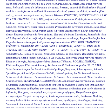
Manholes
,
Polycarbonate Pull box
,
POLYPROPYLEEN KLIMTREDEN
,
polypropylene
steps
,
Polyvault
,
pozo-de-infiltracion-de-aguas
,
Pozzetti
,
pozzetti di distribuzione
,
Pozzetti
modulari per infrastrutture di reti di telecomunicazioni
,
pozzetti modulari per reti in fibra
ottica
,
pozzetti omologati telecom
,
Pozzetti Telecom
,
POZZETTO
,
POZZETTO MODULARE
PER F.O
,
POZZETTO TELECOM
,
prefabricados de concreto
,
Prefabrykowane studnie
kablowe
,
Preformed Access Chambers
,
Přepadová čistící klapka
,
Přepadový čistící válec
naplněný
,
Přepadový čistící válec plovoucí
,
Protection des déversoirs d'orage
,
Rain block
,
Rainwater Harvesting
,
Récupération Eaux Pluviales
,
Récupération EEPP
,
Regards de
tirage
,
Regards de tirage de fibre optique.
,
Regards de tirage Electrique
,
Regards de visite
AEP
,
Regards de visite préfabriqués
,
regards ventouse et vidange
,
Regen-überlaufbecken
,
Regenbeckenausrüstungen Spülsysteme
,
registro eléctrico
,
REGISTRO HAND-HOLE
ELÉCTRICO MODULAR
,
REGISTRO PARA ALUMBRADO
,
REGISTRO PARA BAJA
TENSION
,
REGISTRO PARA MEDIA TENSION
,
REGISTRO TELEFONICO
,
REGISTROS
ALUMBRADO
,
Regulace odtoku
,
Regulacja odpływu ze zbiorników
,
Régulateur de débit
,
Régulateur de débit vortex
,
REGULATEUR VORTEX
,
reinforced polypropylene manholes
,
Réseaux d'énergie
,
Réseaux ferroviaires
,
Réseaux Télécoms
,
RÖGAR (MENHOL)
,
Rückstauklappe
,
Rückstausicherung
,
Rückstauventil
,
Šachtová stupadla
,
ŠAHT
,
SAUL
,
Schachtabdeckungen;Šachtové kanalizační poklopy;Tampons
,
Schouwputten
,
Schwall-
Spül-Klappe
,
Schwall-Spül-Trommel befüllt
,
Schwallspülung für Becken und Kanäle
,
Schwenk-Strahl-Reiniger
,
Schwimmklappe
,
Schwingrechen
,
Screening & Water Treatment
,
Seksjonsbrønn
,
SEPARADOR HIDRODINÁMICO
,
Séparateur hydrodynamique
,
sistemas
de limpieza autobasculantes
,
sistemas de limpieza basculantes
,
Sistemas de limpieza por
clapetas
,
Sistemas de limpieza por compuertas
,
Sistemas de limpieza por vacío
,
sisteme de
infiltratie
,
Sita gęste
,
sito wychyłowe
,
skrzynek rozsączających
,
Skrzynki retencyjno
- rozsączające
,
Skrzynki rozsączające
,
Soakaway attenuation units
,
Soakaway Modules
,
sokaway bobex
,
Spłukiwanie wychyłowe –ruchome
,
Spülkippen
,
Stauklappe
,
Steel Step
,
Steigbügel
,
steigelement
,
Steigelemente
,
stopnie podwójne powlekane
,
stopnie powlekane
,
stopnie włazowe
,
Stopnie włazowe do studni PP
,
stopnie żeliwne
,
Stopnie złazowe
,
Storm