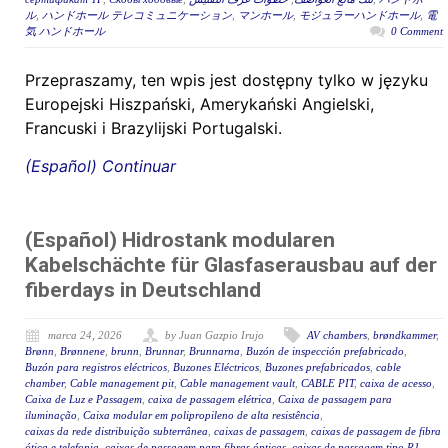
ル
,
ハンドホール テレコミュニケーション
,
マンホール
,
モジュラーハンドホール
,
電
気 ハンドホール
0 Comment
Przepraszamy, ten wpis jest dostępny tylko w języku
Europejski Hiszpański, Amerykański Angielski,
Francuski i Brazylijski Portugalski.
(Español) Continuar
(Español) Hidrostank modularen
Kabelschächte für Glasfaserausbau auf der
fiberdays in Deutschland
marca 24, 2026
by Juan Gazpio Irujo
AV chambers
,
brøndkammer
,
Brønn
,
Brønnene
,
brunn
,
Brunnar
,
Brunnarna
,
Buzón de inspección prefabricado
,
Buzón para registros eléctricos
,
Buzones Eléctricos
,
Buzones prefabricados
,
cable
chamber
,
Cable management pit
,
Cable management vault
,
CABLE PIT
,
caixa de acesso
,
Caixa de Luz e Passagem
,
caixa de passagem elétrica
,
Caixa de passagem para
iluminação
,
Caixa modular em polipropileno de alta resistência
,
caixas da rede distribuição subterrânea
,
caixas de passagem
,
caixas de passagem de fibra
ótica e telefonia
,
caixas de passagem para fibras ópticas
,
caixas de passagem tipo R1
,