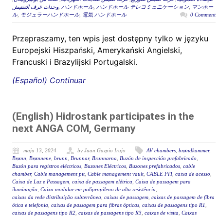
وحدات غرف التفتيش
,
ハンドホール
,
ハンドホール テレコミュニケーション
,
マンホー
ル
,
モジュラーハンドホール
,
電気 ハンドホール
0 Comment
Przepraszamy, ten wpis jest dostępny tylko w języku
Europejski Hiszpański, Amerykański Angielski,
Francuski i Brazylijski Portugalski.
(Español) Continuar
(English) Hidrostank participates in the
next ANGA COM, Germany
maja 13, 2024
by Juan Gazpio Irujo
AV chambers
,
brøndkammer
,
Brønn
,
Brønnene
,
brunn
,
Brunnar
,
Brunnarna
,
Buzón de inspección prefabricado
,
Buzón para registros eléctricos
,
Buzones Eléctricos
,
Buzones prefabricados
,
cable
chamber
,
Cable management pit
,
Cable management vault
,
CABLE PIT
,
caixa de acesso
,
Caixa de Luz e Passagem
,
caixa de passagem elétrica
,
Caixa de passagem para
iluminação
,
Caixa modular em polipropileno de alta resistência
,
caixas da rede distribuição subterrânea
,
caixas de passagem
,
caixas de passagem de fibra
ótica e telefonia
,
caixas de passagem para fibras ópticas
,
caixas de passagens tipo R1
,
caixas de passagens tipo R2
,
caixas de passagens tipo R3
,
caixas de visita
,
Caixas