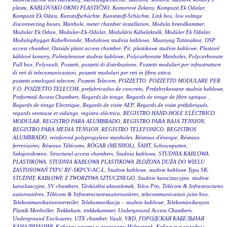
plastu
,
KABLOVSKO OKNO PLASTIČNO
,
Komorové Zekany
,
Kompozit Ek Odalar
,
Kompozit Ek Odası
,
Kunstoffschächte
,
Kunststoff-Schächte
,
Link box
,
low voltage
disconnecting boxes
,
Manhole
,
meter chamber installation
,
Modula brøndkammer
,
Modular Ek Odası
,
Modular-Ek-Odalar
,
Moduláris Kábelaknák
,
Modüler Ek Odalar
,
Modulopbygget Kabelbronde
,
Modułowa studnia kablowa
,
Muanyag Tiztitoakna
,
OSP
access chamber
,
Outside plant access chamber
,
Pit
,
plastikowe studnie kablowe
,
Plastové
káblové komory
,
Polietylenowe studnie kablowe
,
Polycarbonate Manholes
,
Polycarbonate
Pull box
,
Polyvault
,
Pozzetti
,
pozzetti di distribuzione
,
Pozzetti modulari per infrastrutture
di reti di telecomunicazioni
,
pozzetti modulari per reti in fibra ottica
,
pozzetti omologati telecom
,
Pozzetti Telecom
,
POZZETTO
,
POZZETTO MODULARE PER
F.O
,
POZZETTO TELECOM
,
prefabricados de concreto
,
Prefabrykowane studnie kablowe
,
Preformed Access Chambers
,
Regards de tirage
,
Regards de tirage de fibre optique.
,
Regards de tirage Electrique
,
Regards de visite AEP
,
Regards de visite préfabriqués
,
regards ventouse et vidange
,
registro eléctrico
,
REGISTRO HAND-HOLE ELÉCTRICO
MODULAR
,
REGISTRO PARA ALUMBRADO
,
REGISTRO PARA BAJA TENSION
,
REGISTRO PARA MEDIA TENSION
,
REGISTRO TELEFONICO
,
REGISTROS
ALUMBRADO
,
reinforced polypropylene manholes
,
Réseaux d'énergie
,
Réseaux
ferroviaires
,
Réseaux Télécoms
,
RÖGAR (MENHOL)
,
ŠAHT
,
Schouwputten
,
Seksjonsbrønn
,
Structural access chambers
,
Studnia kablowa
,
STUDNIA KABLOWA
PLASTIKOWA
,
STUDNIA KABLOWA PLASTIKOWA ZŁOŻONA DUŻA DO WIELU
ZASTOSOWAŃ TYPU RF-SKPCV-AC-L
,
Studnie kablowe
,
studnie kablowe Typu SK
,
STUDNIE KABLOWE Z TWORZYWA SZTUCZNEGO
,
Studnie kana|tzacyjne
,
studnie
kanalizacyjne
,
SV chambers
,
Távközlési aknaelemek
,
Telco Pits
,
Télécom & Infrastructures
autoroutières
,
Télécom & Infrastructuresautoroutières
,
telecommunication joint box
,
Telekommunikationsverteiler
,
Telekomunikacja – studnie kablowe
,
Telekomünikasyon
Plastik Menholler
,
Trekkekum
,
trekkekummer
,
Underground Access Chambers
,
Underground Enclosures
,
UTX chamber
,
Vault
,
VRD
,
ГОРОДСКАЯ КАБЕЛЬНАЯ
КАНАЛИЗАЦИЯ
,
Кабелни шахти и аксесоари Hidrostank
,
Кабельные колодцы