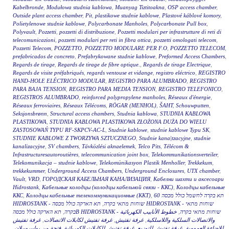
Kabelbronde
,
Modułowa studnia kablowa
,
Muanyag Tiztitoakna
,
OSP access chamber
,
Outside plant access chamber
,
Pit
,
plastikowe studnie kablowe
,
Plastové káblové komory
,
Polietylenowe studnie kablowe
,
Polycarbonate Manholes
,
Polycarbonate Pull box
,
Polyvault
,
Pozzetti
,
pozzetti di distribuzione
,
Pozzetti modulari per infrastrutture di reti di
telecomunicazioni
,
pozzetti modulari per reti in fibra ottica
,
pozzetti omologati telecom
,
Pozzetti Telecom
,
POZZETTO
,
POZZETTO MODULARE PER F.O
,
POZZETTO TELECOM
,
prefabricados de concreto
,
Prefabrykowane studnie kablowe
,
Preformed Access Chambers
,
Regards de tirage
,
Regards de tirage de fibre optique.
,
Regards de tirage Electrique
,
Regards de visite préfabriqués
,
regards ventouse et vidange
,
registro eléctrico
,
REGISTRO
HAND-HOLE ELÉCTRICO MODULAR
,
REGISTRO PARA ALUMBRADO
,
REGISTRO
PARA BAJA TENSION
,
REGISTRO PARA MEDIA TENSION
,
REGISTRO TELEFONICO
,
REGISTROS ALUMBRADO
,
reinforced polypropylene manholes
,
Réseaux d'énergie
,
Réseaux ferroviaires
,
Réseaux Télécoms
,
RÖGAR (MENHOL)
,
ŠAHT
,
Schouwputten
,
Seksjonsbrønn
,
Structural access chambers
,
Studnia kablowa
,
STUDNIA KABLOWA
PLASTIKOWA
,
STUDNIA KABLOWA PLASTIKOWA ZŁOŻONA DUŻA DO WIELU
ZASTOSOWAŃ TYPU RF-SKPCV-AC-L
,
Studnie kablowe
,
studnie kablowe Typu SK
,
STUDNIE KABLOWE Z TWORZYWA SZTUCZNEGO
,
Studnie kana|tzacyjne
,
studnie
kanalizacyjne
,
SV chambers
,
Távközlési aknaelemek
,
Telco Pits
,
Télécom &
Infrastructuresautoroutières
,
telecommunication joint box
,
Telekommunikationsverteiler
,
Telekomunikacja – studnie kablowe
,
Telekomünikasyon Plastik Menholler
,
Trekkekum
,
trekkekummer
,
Underground Access Chambers
,
Underground Enclosures
,
UTX chamber
,
Vault
,
VRD
,
ГОРОДСКАЯ КАБЕЛЬНАЯ КАНАЛИЗАЦИЯ
,
Кабелни шахти и аксесоари
Hidrostank
,
Кабельные колодцы (колодцы кабельной связи - ККС)
,
Колодцы кабельные
ККС
,
Колодцы кабельные телекоммуникационные (ККТ)
,
תא בקרה לחשמל כולל מכסה 60
תא הארקה כולל מכסה HIDROSTANK - שוחות מתאי
,
HIDROSTANK - שוחות מתאי בקרה
,
בקרה
خطوط الأنابيب الكهربائية
,
תא הארקה כולל מכסהB HIDROSTANK - שוחות מתאי בקרה
غرفة تفتيش
,
غرفة تفتيش لكابلات الاتصالات
,
غرفة تفتيش
,
والاتصالات السلكية واللاسلكية
,
فتحة من بوليبروبيلان
,
غرفة تفتيش للكابلات الكهربائية
,
غرفة تفتيش للتوزيع
,
للإضاءة العمومية