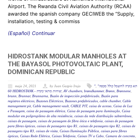
Airport. The Rwanda Civil Aviation Authority (RCAA)
awarded the spanish company GECIWEB the “Supply,
installation, testing & commiss
(Español) Continuar
HIDROSTANK MODULAR MANHOLES AT
THE BAYASOL PHOTOVOLTAIC PLANT,
DOMINICAN REPUBLIC
maja 24, 2021
by Juan Gazpio Irujo
"
,
"תא בקרה לחשמל כולל מכסה
60 HIDROSTANK - שוחות מתאי בקרה
,
AV chambers
,
brøndkammer
,
Brønn
,
Brønnene
,
brunn
,
Brunnar
,
Brunnarna
,
Buzón de inspección prefabricado
,
Buzón para
registros eléctricos
,
Buzones Eléctricos
,
Buzones prefabricados
,
cable chamber
,
Cable
management pit
,
Cable management vault
,
CABLE PIT
,
caixa de acesso
,
Caixa de Luz
e Passagem
,
caixa de passagem elétrica
,
Caixa de passagem para iluminação
,
Caixa
modular em polipropileno de alta resistência
,
caixas da rede distribuição subterrânea
,
caixas de passagem
,
caixas de passagem de fibra ótica e telefonia
,
caixas de passagem
para fibras ópticas
,
caixas de passagens tipo R1
,
caixas de passagens tipo R2
,
caixas de
passagens tipo R3
,
caixas de visita
,
Caixas Iluminação Pública
,
caixas para fibras
ópticas
,
Caixas Rede Elétrica
,
Caixas Telefonia
,
Caixas TV a Cabo
,
Camara de concreto
,