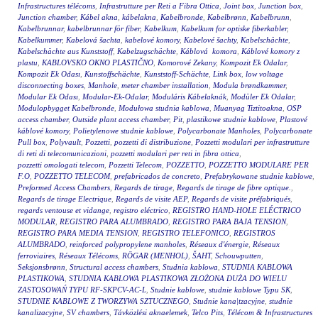
Infrastructures télécoms
,
Infrastrutture per Reti a Fibra Ottica
,
Joint box
,
Junction box
,
Junction chamber
,
Kábel akna
,
kábelakna
,
Kabelbronde
,
Kabelbrønn
,
Kabelbrunn
,
Kabelbrunnar
,
kabelbrunnar för fiber
,
Kabelkum
,
Kabelkum for optiske fiberkabler
,
Kabelkummer
,
Kabelová šachta
,
kabelové komory
,
Kabelové šachty
,
Kabelschächte
,
Kabelschächte aus Kunststoff
,
Kabelzugschächte
,
Káblová komora
,
Káblové komory z
plastu
,
KABLOVSKO OKNO PLASTIČNO
,
Komorové Zekany
,
Kompozit Ek Odalar
,
Kompozit Ek Odası
,
Kunstoffschächte
,
Kunststoff-Schächte
,
Link box
,
low voltage
disconnecting boxes
,
Manhole
,
meter chamber installation
,
Modula brøndkammer
,
Modular Ek Odası
,
Modular-Ek-Odalar
,
Moduláris Kábelaknák
,
Modüler Ek Odalar
,
Modulopbygget Kabelbronde
,
Modułowa studnia kablowa
,
Muanyag Tiztitoakna
,
OSP
access chamber
,
Outside plant access chamber
,
Pit
,
plastikowe studnie kablowe
,
Plastové
káblové komory
,
Polietylenowe studnie kablowe
,
Polycarbonate Manholes
,
Polycarbonate
Pull box
,
Polyvault
,
Pozzetti
,
pozzetti di distribuzione
,
Pozzetti modulari per infrastrutture
di reti di telecomunicazioni
,
pozzetti modulari per reti in fibra ottica
,
pozzetti omologati telecom
,
Pozzetti Telecom
,
POZZETTO
,
POZZETTO MODULARE PER
F.O
,
POZZETTO TELECOM
,
prefabricados de concreto
,
Prefabrykowane studnie kablowe
,
Preformed Access Chambers
,
Regards de tirage
,
Regards de tirage de fibre optique.
,
Regards de tirage Electrique
,
Regards de visite AEP
,
Regards de visite préfabriqués
,
regards ventouse et vidange
,
registro eléctrico
,
REGISTRO HAND-HOLE ELÉCTRICO
MODULAR
,
REGISTRO PARA ALUMBRADO
,
REGISTRO PARA BAJA TENSION
,
REGISTRO PARA MEDIA TENSION
,
REGISTRO TELEFONICO
,
REGISTROS
ALUMBRADO
,
reinforced polypropylene manholes
,
Réseaux d'énergie
,
Réseaux
ferroviaires
,
Réseaux Télécoms
,
RÖGAR (MENHOL)
,
ŠAHT
,
Schouwputten
,
Seksjonsbrønn
,
Structural access chambers
,
Studnia kablowa
,
STUDNIA KABLOWA
PLASTIKOWA
,
STUDNIA KABLOWA PLASTIKOWA ZŁOŻONA DUŻA DO WIELU
ZASTOSOWAŃ TYPU RF-SKPCV-AC-L
,
Studnie kablowe
,
studnie kablowe Typu SK
,
STUDNIE KABLOWE Z TWORZYWA SZTUCZNEGO
,
Studnie kana|tzacyjne
,
studnie
kanalizacyjne
,
SV chambers
,
Távközlési aknaelemek
,
Telco Pits
,
Télécom & Infrastructures