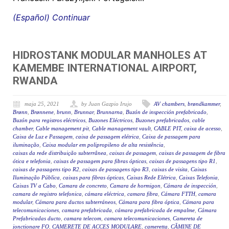
(Español) Continuar
HIDROSTANK MODULAR MANHOLES AT
KAMEMBE INTERNATIONAL AIRPORT,
RWANDA
maja 25, 2021
by Juan Gazpio Irujo
AV chambers
,
brøndkammer
,
Brønn
,
Brønnene
,
brunn
,
Brunnar
,
Brunnarna
,
Buzón de inspección prefabricado
,
Buzón para registros eléctricos
,
Buzones Eléctricos
,
Buzones prefabricados
,
cable
chamber
,
Cable management pit
,
Cable management vault
,
CABLE PIT
,
caixa de acesso
,
Caixa de Luz e Passagem
,
caixa de passagem elétrica
,
Caixa de passagem para
iluminação
,
Caixa modular em polipropileno de alta resistência
,
caixas da rede distribuição subterrânea
,
caixas de passagem
,
caixas de passagem de fibra
ótica e telefonia
,
caixas de passagem para fibras ópticas
,
caixas de passagens tipo R1
,
caixas de passagens tipo R2
,
caixas de passagens tipo R3
,
caixas de visita
,
Caixas
Iluminação Pública
,
caixas para fibras ópticas
,
Caixas Rede Elétrica
,
Caixas Telefonia
,
Caixas TV a Cabo
,
Camara de concreto
,
Camara de hormigon
,
Cámara de inspección
,
camara de registro telefonica
,
cámara eléctrica
,
camara fibra
,
Cámara FTTH
,
camara
modular
,
Cámara para ductos subterráneos
,
Cámara para fibra óptica
,
Cámara para
telecomunicaciones
,
camara prefabricada
,
cámara prefabricada de empalme
,
Cámara
Prefabricadas ducto
,
camara telecom
,
camara telecomunicaciones
,
Camereta de
jonctionare FO
,
CAMERETE DE ACCES MODULARE
,
cameretta
,
CĂMINE DE