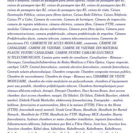
ótica e telefonia
,
caixas de passagem para fibras ópticas
,
caixas de passagem tipo R1
,
caixas de passagem tipo R2
,
caixas de passagem tipo R3
,
caixas de passagens tipo R1
,
caixas de passagens tipo R2
,
caixas de passagens tipo R3
,
caixas de visita
,
Caixas
Iluminação Pública
,
caixas para fibras ópticas
,
Caixas Rede Elétrica
,
Caixas Telefonia
,
Caixas TV a Cabo
,
Camara de concreto
,
Camara de hormigon
,
Cámara de inspección
,
camara de registro telefonica
,
cámara eléctrica
,
camara fibra
,
Cámara FTTH
,
camara
modular
,
Cámara para ductos subterráneos
,
Cámara para fibra óptica
,
Cámara para
telecomunicaciones
,
camara prefabricada
,
cámara prefabricada de empalme
,
Cámara
Prefabricadas ducto
,
camara telecom
,
camara telecomunicaciones
,
Camereta de
jonctionare FO
,
CAMERETE DE ACCES MODULARE
,
cameretta
,
CĂMINE DE
CANALIZARE
,
CAMINE DE VIZITARE
,
CAMINE DE VIZITARE DIN MATERIAL
PLASTIC PENTRU CANALIZARE
,
CAMINE PENTRU CABLURI ELECTRICE
SI TELECOMUNICATII
,
Camine petru retele de canalizare
,
Canalisation - Réseaux -
Ouvrages
,
CanalizaçãoSubterrânea de Redes Metálicas e Fibra Óptica
,
Capac inspectie
,
catchpit
,
CATV
,
Central fotovoltaica
,
centrale electrice fotovoltaice
,
centrale fotovoltaica
,
Centrale solaire photovoltaïque
,
Chambre composite
,
Chambre composite travaux publics
,
Chambre de raccordement
,
Chambre de tirage - Réseaux secs
,
CHAMBRE DE VISITE
MODULAIRE
,
chambre-de-visite-modulaire-en-polycarbonate
,
chambres d’équipement
pour eau potable
,
chambres préfabriquées telecom
,
Chambres thermoplastiques pour
réseaux télécoms enfouis
,
drawpit
,
Drawpit Chambers
,
Duct Access Boxes
,
duct access
chamber
,
duct access chambers
,
easypit
,
Ek Odalari
,
Ek Odasi
,
Elektrik Bacaları
,
elektrik
menhol
,
Elektrik Plastik Menholler
,
elektrownię fotowoltaiczną
,
Energetyka – studnie
kablowe
,
ferroviaires et autoroutières
,
fibre à la maison (FTTH)
,
Fibre to the Home
(FTTH)
,
fotovoltaik enerji santrali
,
Grade Level Boxes
,
Handhole
,
Handhole for Buried
Network.
,
Handhole for FTTH
,
Handhole for FTTP
,
Highway MCX chamber
,
Huerta
fotovolataica
,
hydrant chambers or meter chamber installation
,
impianti fotovoltaici
,
Infrastructures télécoms
,
Infrastrutture per Reti a Fibra Ottica
,
Joint box
,
Junction box
,
Junction chamber
,
Kábel akna
,
kábelakna
,
Kabelbronde
,
Kabelbrønn
,
Kabelbrunn
,