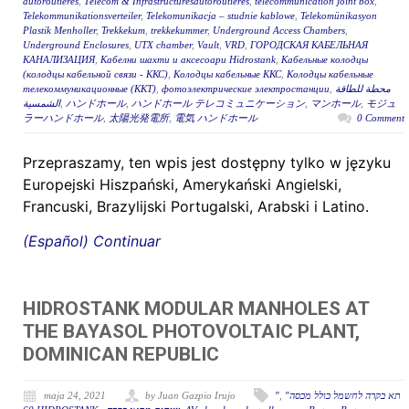
autoroutières
,
Télécom & Infrastructuresautoroutières
,
telecommunication joint box
,
Telekommunikationsverteiler
,
Telekomunikacja – studnie kablowe
,
Telekomünikasyon
Plastik Menholler
,
Trekkekum
,
trekkekummer
,
Underground Access Chambers
,
Underground Enclosures
,
UTX chamber
,
Vault
,
VRD
,
ГОРОДСКАЯ КАБЕЛЬНАЯ
КАНАЛИЗАЦИЯ
,
Кабелни шахти и аксесоари Hidrostank
,
Кабельные колодцы
(колодцы кабельной связи - ККС)
,
Колодцы кабельные ККС
,
Колодцы кабельные
телекоммуникационные (ККТ)
,
фотоэлектрические электростанции
,
محطة للطاقة
الشمسية
,
ハンドホール
,
ハンドホール テレコミュニケーション
,
マンホール
,
モジュ
ラーハンドホール
,
太陽光発電所
,
電気 ハンドホール
0 Comment
Przepraszamy, ten wpis jest dostępny tylko w języku
Europejski Hiszpański, Amerykański Angielski,
Francuski, Brazylijski Portugalski, Arabski i Latino.
(Español) Continuar
HIDROSTANK MODULAR MANHOLES AT
THE BAYASOL PHOTOVOLTAIC PLANT,
DOMINICAN REPUBLIC
maja 24, 2021
by Juan Gazpio Irujo
"
,
"תא בקרה לחשמל כולל מכסה