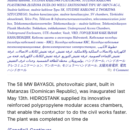
Studnia kablowa
,
STUDNIA KABLOWA PLASTIKOWA
,
STUDNIA KABLOWA
PLASTIKOWA ZŁOŻONA DUŻA DO WIELU ZASTOSOWAŃ TYPU RF-SKPCV-AC-L
,
Studnie kablowe
,
studnie kablowe Typu SK
,
STUDNIE KABLOWE Z TWORZYWA
SZTUCZNEGO
,
Studnie kana|tzacyjne
,
studnie kanalizacyjne
,
SV chambers
,
Távközlési
aknaelemek
,
Telco Pits
,
Télécom & Infrastructuresautoroutières
,
telecommunication joint
box
,
Telekommunikationsverteiler
,
Telekomunikacja – studnie kablowe
,
Telekomünikasyon
Plastik Menholler
,
Trekkekum
,
trekkekummer
,
Underground Access Chambers
,
Underground Enclosures
,
UTX chamber
,
Vault
,
VRD
,
ГОРОДСКАЯ КАБЕЛЬНАЯ
КАНАЛИЗАЦИЯ
,
Кабелни шахти и аксесоари Hidrostank
,
Кабельные колодцы
(колодцы кабельной связи - ККС)
,
Колодцы кабельные ККС
,
Колодцы кабельные
телекоммуникационные
,
фотоэлектрические электростанции
,
خطوط الأنابيب
غرفة
,
غرفة تفتيش لكابلات الاتصالات
,
غرفة تفتيش
,
الكهربائية والاتصالات السلكية واللاسلكية
فتحة من
,
غرفة تفتيش للكابلات الكهربائية
,
غرفة تفتيش للتوزيع
,
تفتيش للإضاءة العمومية
وحدات غرف التفتيش
,
محطة للطاقة الشمسية
,
بوليبروبيلان
,
ハンドホール
,
ハンドホール
テレコミュニケーション
,
マンホール
,
モジュラーハンドホール
,
太陽光発電所
,
電気
ハンドホール
0 Comment
The 58 MW BAYASOL photovoltaic plant, built in
Matanzas (Dominican Republic), was inaugurated last
May 13th. HIDROSTANK supplied its innovative
reinforced polypropylene modular access chambers,
that enable the contractor to do the civil works faster.
The plant was completed on time de