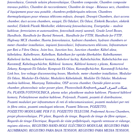
fotovoltaica
,
Centrale solaire photovoltaïque
,
Chambre composite
,
Chambre composite
travaux publics
,
Chambre de raccordement
,
Chambre de tirage - Réseaux secs
,
chambres
d’équipement pour eau potable
,
chambres préfabriquées telecom
,
Chambres
thermoplastiques pour réseaux télécoms enfouis
,
drawpit
,
Drawpit Chambers
,
duct access
chamber
,
duct access chambers
,
easypit
,
Ek Odalari
,
Ek Odasi
,
Elektrik Bacaları
,
elektrik
menhol
,
Elektrik Plastik Menholler
,
elektrownię fotowoltaiczną
,
Energetyka – studnie
kablowe
,
ferroviaires et autoroutières
,
fotovoltaik enerji santrali
,
Grade Level Boxes
,
Handhole
,
Handhole for Buried Network.
,
Handhole for FTTH
,
Handhole for FTTP
,
Highway MCX chamber
,
Huerta fotovolataica
,
hydrant chambers
,
hydrant chambers or
meter chamber installation
,
impianti fotovoltaici
,
Infrastructures télécoms
,
Infrastrutture
per Reti a Fibra Ottica
,
Joint box
,
Junction box
,
Junction chamber
,
Kábel akna
,
kábelakna
,
Kabelbrunn
,
Kabelkum
,
Kabelkum for optiske fiberkabler
,
Kabelkummer
,
Kabelová šachta
,
kabelové komory
,
Kabelové šachty
,
Kabelschächte
,
Kabelschächte aus
Kunststoff
,
Kabelzugschächte
,
Káblová komora
,
Káblové komory z plastu
,
Komorové
Zekany
,
Kompozit Ek Odalar
,
Kompozit Ek Odası
,
Kunstoffschächte
,
Kunststoff-Schächte
,
Link box
,
low voltage disconnecting boxes
,
Manhole
,
meter chamber installation
,
Modular
Ek Odası
,
Modular-Ek-Odalar
,
Moduláris Kábelaknák
,
Modüler Ek Odalar
,
Modułowa
studnia kablowa
,
Muanyag Tiztitoakna
,
OSP access chamber
,
Outside plant access
chamber
,
photovoltaic solar power plant
,
Photovoltaik-Kraftwerkشبكات الصرف الصحي
,
Pit
,
PLANTA FOTOVOLTAICA
,
planta solar
,
plastikowe studnie kablowe
,
Plastové káblové
komory
,
Polietylenowe studnie kablowe
,
Polyvault
,
Pozzetti
,
pozzetti di distribuzione
,
Pozzetti modulari per infrastrutture di reti di telecomunicazioni
,
pozzetti modulari per reti
in fibra ottica
,
pozzetti omologati telecom
,
Pozzetti Telecom
,
POZZETTO
,
POZZETTO MODULARE PER F.O
,
POZZETTO TELECOM
,
Preformed Access Chambers
,
projet photovoltaïque
,
PV plant
,
Regards de tirage
,
Regards de tirage de fibre optique.
,
Regards de tirage Electrique
,
Regards de visite préfabriqués
,
regards ventouse et vidange
,
registro eléctrico
,
REGISTRO HAND-HOLE ELÉCTRICO MODULAR
,
REGISTRO PARA
ALUMBRADO
,
REGISTRO PARA BAJA TENSION
,
REGISTRO PARA MEDIA TENSION
,