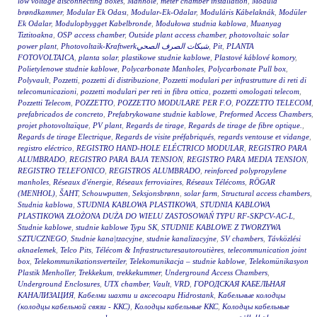
low voltage disconnecting boxes
,
Manhole
,
meter chamber installation
,
Modula
brøndkammer
,
Modular Ek Odası
,
Modular-Ek-Odalar
,
Moduláris Kábelaknák
,
Modüler
Ek Odalar
,
Modulopbygget Kabelbronde
,
Modułowa studnia kablowa
,
Muanyag
Tiztitoakna
,
OSP access chamber
,
Outside plant access chamber
,
photovoltaic solar
power plant
,
Photovoltaik-Kraftwerkشبكات الصرف الصحي
,
Pit
,
PLANTA
FOTOVOLTAICA
,
planta solar
,
plastikowe studnie kablowe
,
Plastové káblové komory
,
Polietylenowe studnie kablowe
,
Polycarbonate Manholes
,
Polycarbonate Pull box
,
Polyvault
,
Pozzetti
,
pozzetti di distribuzione
,
Pozzetti modulari per infrastrutture di reti di
telecomunicazioni
,
pozzetti modulari per reti in fibra ottica
,
pozzetti omologati telecom
,
Pozzetti Telecom
,
POZZETTO
,
POZZETTO MODULARE PER F.O
,
POZZETTO TELECOM
,
prefabricados de concreto
,
Prefabrykowane studnie kablowe
,
Preformed Access Chambers
,
projet photovoltaïque
,
PV plant
,
Regards de tirage
,
Regards de tirage de fibre optique.
,
Regards de tirage Electrique
,
Regards de visite préfabriqués
,
regards ventouse et vidange
,
registro eléctrico
,
REGISTRO HAND-HOLE ELÉCTRICO MODULAR
,
REGISTRO PARA
ALUMBRADO
,
REGISTRO PARA BAJA TENSION
,
REGISTRO PARA MEDIA TENSION
,
REGISTRO TELEFONICO
,
REGISTROS ALUMBRADO
,
reinforced polypropylene
manholes
,
Réseaux d'énergie
,
Réseaux ferroviaires
,
Réseaux Télécoms
,
RÖGAR
(MENHOL)
,
ŠAHT
,
Schouwputten
,
Seksjonsbrønn
,
solar farm
,
Structural access chambers
,
Studnia kablowa
,
STUDNIA KABLOWA PLASTIKOWA
,
STUDNIA KABLOWA
PLASTIKOWA ZŁOŻONA DUŻA DO WIELU ZASTOSOWAŃ TYPU RF-SKPCV-AC-L
,
Studnie kablowe
,
studnie kablowe Typu SK
,
STUDNIE KABLOWE Z TWORZYWA
SZTUCZNEGO
,
Studnie kana|tzacyjne
,
studnie kanalizacyjne
,
SV chambers
,
Távközlési
aknaelemek
,
Telco Pits
,
Télécom & Infrastructuresautoroutières
,
telecommunication joint
box
,
Telekommunikationsverteiler
,
Telekomunikacja – studnie kablowe
,
Telekomünikasyon
Plastik Menholler
,
Trekkekum
,
trekkekummer
,
Underground Access Chambers
,
Underground Enclosures
,
UTX chamber
,
Vault
,
VRD
,
ГОРОДСКАЯ КАБЕЛЬНАЯ
КАНАЛИЗАЦИЯ
,
Кабелни шахти и аксесоари Hidrostank
,
Кабельные колодцы
(колодцы кабельной связи - ККС)
,
Колодцы кабельные ККС
,
Колодцы кабельные