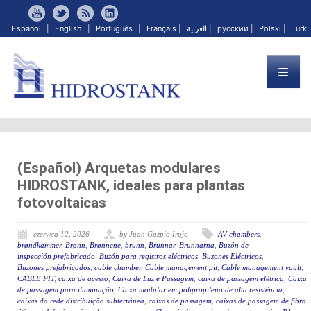
Español
|
English
|
Português
|
Français
|
العربية
|
русский
|
Polski
|
Türk
(Español) Arquetas modulares
HIDROSTANK, ideales para plantas
fotovoltaicas
czerwca 12, 2026
by Juan Gazpio Irujo
AV chambers
,
brøndkammer
,
Brønn
,
Brønnene
,
brunn
,
Brunnar
,
Brunnarna
,
Buzón de
inspección prefabricado
,
Buzón para registros eléctricos
,
Buzones Eléctricos
,
Buzones prefabricados
,
cable chamber
,
Cable management pit
,
Cable management vault
,
CABLE PIT
,
caixa de acesso
,
Caixa de Luz e Passagem
,
caixa de passagem elétrica
,
Caixa
de passagem para iluminação
,
Caixa modular em polipropileno de alta resistência
,
caixas da rede distribuição subterrânea
,
caixas de passagem
,
caixas de passagem de fibra