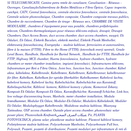
SI TELECOMUNICATII
,
Camine petru retele de canalizare
,
Canalisation - Réseaux -
Ouvrages
,
CanalizaçãoSubterrânea de Redes Metálicas e Fibra Óptica
,
Capac inspectie
,
catchpit
,
CATV
,
Central fotovoltaica
,
centrale electrice fotovoltaice
,
centrale fotovoltaica
,
Centrale solaire photovoltaïque
,
Chambre composite
,
Chambre composite travaux publics
,
Chambre de raccordement
,
Chambre de tirage - Réseaux secs
,
CHAMBRE DE VISITE
MODULAIRE
,
chambres d’équipement pour eau potable
,
chambres préfabriquées
telecom
,
Chambres thermoplastiques pour réseaux télécoms enfouis
,
drawpit
,
Drawpit
Chambers
,
Duct Access Boxes
,
duct access chamber
,
duct access chambers
,
easypit
,
Ek
Odalari
,
Ek Odasi
,
Elektrik Bacaları
,
elektrik menhol
,
Elektrik Plastik Menholler
,
elektrownię fotowoltaiczną
,
Energetyka – studnie kablowe
,
ferroviaires et autoroutières
,
fibre à la maison (FTTH)
,
Fibre to the Home (FTTH)
,
fotovoltaik enerji santrali
,
Grade
Level Boxes
,
Handhole
,
Handhole for Buried Network.
,
Handhole for FTTH
,
Handhole for
FTTP
,
Highway MCX chamber
,
Huerta fotovolataica
,
hydrant chambers
,
hydrant
chambers or meter chamber installation
,
impianti fotovoltaici
,
Infrastructures télécoms
,
Infrastrutture per Reti a Fibra Ottica
,
Joint box
,
Junction box
,
Junction chamber
,
Kábel
akna
,
kábelakna
,
Kabelbronde
,
Kabelbrønn
,
Kabelbrunn
,
Kabelbrunnar
,
kabelbrunnar
för fiber
,
Kabelkum
,
Kabelkum for optiske fiberkabler
,
Kabelkummer
,
Kabelová šachta
,
kabelové komory
,
Kabelové šachty
,
Kabelschächte
,
Kabelschächte aus Kunststoff
,
Kabelzugschächte
,
Káblová komora
,
Káblové komory z plastu
,
Komorové Zekany
,
Kompozit Ek Odalar
,
Kompozit Ek Odası
,
Kunstoffschächte
,
Kunststoff-Schächte
,
Link box
,
low voltage disconnecting boxes
,
Manhole
,
meter chamber installation
,
Modula
brøndkammer
,
Modular Ek Odası
,
Modular-Ek-Odalar
,
Moduláris Kábelaknák
,
Modüler
Ek Odalar
,
Modulopbygget Kabelbronde
,
Modułowa studnia kablowa
,
Muanyag
Tiztitoakna
,
OSP access chamber
,
Outside plant access chamber
,
photovoltaic solar
power plant
,
Photovoltaik-Kraftwerkشبكات الصرف الصحي
,
Pit
,
PLANTA
FOTOVOLTAICA
,
planta solar
,
plastikowe studnie kablowe
,
Plastové káblové komory
,
Polietylenowe studnie kablowe
,
Polycarbonate Manholes
,
Polycarbonate Pull box
,
Polyvault
,
Pozzetti
,
pozzetti di distribuzione
,
Pozzetti modulari per infrastrutture di reti di