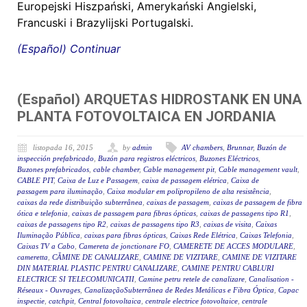
Europejski Hiszpański, Amerykański Angielski,
Francuski i Brazylijski Portugalski.
(Español) Continuar
(Español) ARQUETAS HIDROSTANK EN UNA
PLANTA FOTOVOLTAICA EN JORDANIA
listopada 16, 2015
by
admin
AV chambers
,
Brunnar
,
Buzón de
inspección prefabricado
,
Buzón para registros eléctricos
,
Buzones Eléctricos
,
Buzones prefabricados
,
cable chamber
,
Cable management pit
,
Cable management vault
,
CABLE PIT
,
Caixa de Luz e Passagem
,
caixa de passagem elétrica
,
Caixa de
passagem para iluminação
,
Caixa modular em polipropileno de alta resistência
,
caixas da rede distribuição subterrânea
,
caixas de passagem
,
caixas de passagem de fibra
ótica e telefonia
,
caixas de passagem para fibras ópticas
,
caixas de passagens tipo R1
,
caixas de passagens tipo R2
,
caixas de passagens tipo R3
,
caixas de visita
,
Caixas
Iluminação Pública
,
caixas para fibras ópticas
,
Caixas Rede Elétrica
,
Caixas Telefonia
,
Caixas TV a Cabo
,
Camereta de jonctionare FO
,
CAMERETE DE ACCES MODULARE
,
cameretta
,
CĂMINE DE CANALIZARE
,
CAMINE DE VIZITARE
,
CAMINE DE VIZITARE
DIN MATERIAL PLASTIC PENTRU CANALIZARE
,
CAMINE PENTRU CABLURI
ELECTRICE SI TELECOMUNICATII
,
Camine petru retele de canalizare
,
Canalisation -
Réseaux - Ouvrages
,
CanalizaçãoSubterrânea de Redes Metálicas e Fibra Óptica
,
Capac
inspectie
,
catchpit
,
Central fotovoltaica
,
centrale electrice fotovoltaice
,
centrale