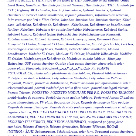
fibre à la maison (FTTH)
,
Fibre to the Home (FTTH)
,
fotovoltaik enerji santrali
,
Grade
Level Boxes
,
Handhole
,
Handhole for Buried Network.
,
Handhole for FTTH
,
Handhole for
FTTP
,
Highway MCX chamber
,
Huerta fotovolataica
,
hydrant chambers
,
hydrant
chambers or meter chamber installation
,
impianti fotovoltaici
,
Infrastructures télécoms
,
Infrastrutture per Reti a Fibra Ottica
,
Joint box
,
Junction box
,
Junction chamber
,
Kábel
akna
,
kábelakna
,
Kabelbronde
,
Kabelbrønn
,
Kabelbrunn
,
Kabelbrunnar
,
kabelbrunnar
för fiber
,
Kabelkum
,
Kabelkum for optiske fiberkabler
,
Kabelkummer
,
Kabelová šachta
,
kabelové komory
,
Kabelové šachty
,
Kabelschächte
,
Kabelschächte aus Kunststoff
,
Kabelzugschächte
,
Káblová komora
,
Káblové komory z plastu
,
Komorové Zekany
,
Kompozit Ek Odalar
,
Kompozit Ek Odası
,
Kunstoffschächte
,
Kunststoff-Schächte
,
Link box
,
low voltage disconnecting boxes
,
Manhole
,
meter chamber installation
,
Modula
brøndkammer
,
Modular Ek Odası
,
Modular-Ek-Odalar
,
Moduláris Kábelaknák
,
Modüler
Ek Odalar
,
Modulopbygget Kabelbronde
,
Modułowa studnia kablowa
,
Muanyag
Tiztitoakna
,
OSP access chamber
,
Outside plant access chamber
,
photovoltaic solar
power plant
,
Photovoltaik-Kraftwerkشبكات الصرف الصحي
,
Pit
,
PLANTA
FOTOVOLTAICA
,
planta solar
,
plastikowe studnie kablowe
,
Plastové káblové komory
,
Polietylenowe studnie kablowe
,
Polycarbonate Manholes
,
Polycarbonate Pull box
,
Polyvault
,
Pozzetti
,
pozzetti di distribuzione
,
Pozzetti modulari per infrastrutture di reti di
telecomunicazioni
,
pozzetti modulari per reti in fibra ottica
,
pozzetti omologati telecom
,
Pozzetti Telecom
,
POZZETTO
,
POZZETTO MODULARE PER F.O
,
POZZETTO TELECOM
,
prefabricados de concreto
,
Prefabrykowane studnie kablowe
,
Preformed Access Chambers
,
projet photovoltaïque
,
PV plant
,
Regards de tirage
,
Regards de tirage de fibre optique.
,
Regards de tirage Electrique
,
Regards de visite préfabriqués
,
regards ventouse et vidange
,
registro eléctrico
,
REGISTRO HAND-HOLE ELÉCTRICO MODULAR
,
REGISTRO PARA
ALUMBRADO
,
REGISTRO PARA BAJA TENSION
,
REGISTRO PARA MEDIA TENSION
,
REGISTRO TELEFONICO
,
REGISTROS ALUMBRADO
,
reinforced polypropylene
manholes
,
Réseaux d'énergie
,
Réseaux ferroviaires
,
Réseaux Télécoms
,
RÖGAR
(MENHOL)
,
ŠAHT
,
Schouwputten
,
Seksjonsbrønn
,
solar farm
,
Structural access chambers
,