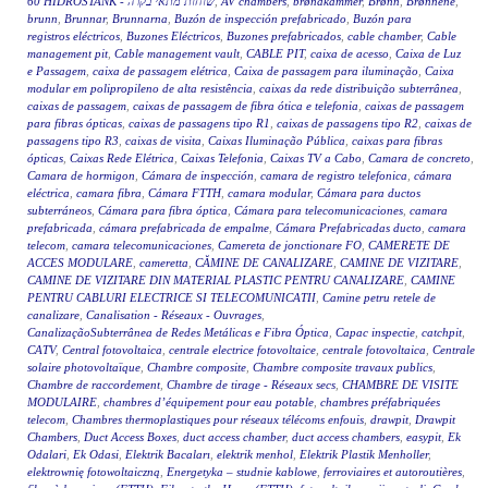
60 HIDROSTANK - שוחות מתאי בקרה
,
AV chambers
,
brøndkammer
,
Brønn
,
Brønnene
,
brunn
,
Brunnar
,
Brunnarna
,
Buzón de inspección prefabricado
,
Buzón para
registros eléctricos
,
Buzones Eléctricos
,
Buzones prefabricados
,
cable chamber
,
Cable
management pit
,
Cable management vault
,
CABLE PIT
,
caixa de acesso
,
Caixa de Luz
e Passagem
,
caixa de passagem elétrica
,
Caixa de passagem para iluminação
,
Caixa
modular em polipropileno de alta resistência
,
caixas da rede distribuição subterrânea
,
caixas de passagem
,
caixas de passagem de fibra ótica e telefonia
,
caixas de passagem
para fibras ópticas
,
caixas de passagens tipo R1
,
caixas de passagens tipo R2
,
caixas de
passagens tipo R3
,
caixas de visita
,
Caixas Iluminação Pública
,
caixas para fibras
ópticas
,
Caixas Rede Elétrica
,
Caixas Telefonia
,
Caixas TV a Cabo
,
Camara de concreto
,
Camara de hormigon
,
Cámara de inspección
,
camara de registro telefonica
,
cámara
eléctrica
,
camara fibra
,
Cámara FTTH
,
camara modular
,
Cámara para ductos
subterráneos
,
Cámara para fibra óptica
,
Cámara para telecomunicaciones
,
camara
prefabricada
,
cámara prefabricada de empalme
,
Cámara Prefabricadas ducto
,
camara
telecom
,
camara telecomunicaciones
,
Camereta de jonctionare FO
,
CAMERETE DE
ACCES MODULARE
,
cameretta
,
CĂMINE DE CANALIZARE
,
CAMINE DE VIZITARE
,
CAMINE DE VIZITARE DIN MATERIAL PLASTIC PENTRU CANALIZARE
,
CAMINE
PENTRU CABLURI ELECTRICE SI TELECOMUNICATII
,
Camine petru retele de
canalizare
,
Canalisation - Réseaux - Ouvrages
,
CanalizaçãoSubterrânea de Redes Metálicas e Fibra Óptica
,
Capac inspectie
,
catchpit
,
CATV
,
Central fotovoltaica
,
centrale electrice fotovoltaice
,
centrale fotovoltaica
,
Centrale
solaire photovoltaïque
,
Chambre composite
,
Chambre composite travaux publics
,
Chambre de raccordement
,
Chambre de tirage - Réseaux secs
,
CHAMBRE DE VISITE
MODULAIRE
,
chambres d’équipement pour eau potable
,
chambres préfabriquées
telecom
,
Chambres thermoplastiques pour réseaux télécoms enfouis
,
drawpit
,
Drawpit
Chambers
,
Duct Access Boxes
,
duct access chamber
,
duct access chambers
,
easypit
,
Ek
Odalari
,
Ek Odasi
,
Elektrik Bacaları
,
elektrik menhol
,
Elektrik Plastik Menholler
,
elektrownię fotowoltaiczną
,
Energetyka – studnie kablowe
,
ferroviaires et autoroutières
,