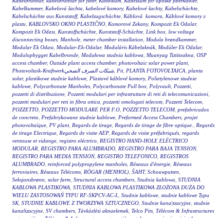
Kabelbrunnar
,
kabelbrunnar för fiber
,
Kabelkum
,
Kabelkum for optiske fiberkabler
,
Kabelkummer
,
Kabelová šachta
,
kabelové komory
,
Kabelové šachty
,
Kabelschächte
,
Kabelschächte aus Kunststoff
,
Kabelzugschächte
,
Káblová komora
,
Káblové komory z
plastu
,
KABLOVSKO OKNO PLASTIČNO
,
Komorové Zekany
,
Kompozit Ek Odalar
,
Kompozit Ek Odası
,
Kunstoffschächte
,
Kunststoff-Schächte
,
Link box
,
low voltage
disconnecting boxes
,
Manhole
,
meter chamber installation
,
Modula brøndkammer
,
Modular Ek Odası
,
Modular-Ek-Odalar
,
Moduláris Kábelaknák
,
Modüler Ek Odalar
,
Modulopbygget Kabelbronde
,
Modułowa studnia kablowa
,
Muanyag Tiztitoakna
,
OSP
access chamber
,
Outside plant access chamber
,
photovoltaic solar power plant
,
Photovoltaik-Kraftwerkشبكات الصرف الصحي
,
Pit
,
PLANTA FOTOVOLTAICA
,
planta
solar
,
plastikowe studnie kablowe
,
Plastové káblové komory
,
Polietylenowe studnie
kablowe
,
Polycarbonate Manholes
,
Polycarbonate Pull box
,
Polyvault
,
Pozzetti
,
pozzetti di distribuzione
,
Pozzetti modulari per infrastrutture di reti di telecomunicazioni
,
pozzetti modulari per reti in fibra ottica
,
pozzetti omologati telecom
,
Pozzetti Telecom
,
POZZETTO
,
POZZETTO MODULARE PER F.O
,
POZZETTO TELECOM
,
prefabricados
de concreto
,
Prefabrykowane studnie kablowe
,
Preformed Access Chambers
,
projet
photovoltaïque
,
PV plant
,
Regards de tirage
,
Regards de tirage de fibre optique.
,
Regards
de tirage Electrique
,
Regards de visite AEP
,
Regards de visite préfabriqués
,
regards
ventouse et vidange
,
registro eléctrico
,
REGISTRO HAND-HOLE ELÉCTRICO
MODULAR
,
REGISTRO PARA ALUMBRADO
,
REGISTRO PARA BAJA TENSION
,
REGISTRO PARA MEDIA TENSION
,
REGISTRO TELEFONICO
,
REGISTROS
ALUMBRADO
,
reinforced polypropylene manholes
,
Réseaux d'énergie
,
Réseaux
ferroviaires
,
Réseaux Télécoms
,
RÖGAR (MENHOL)
,
ŠAHT
,
Schouwputten
,
Seksjonsbrønn
,
solar farm
,
Structural access chambers
,
Studnia kablowa
,
STUDNIA
KABLOWA PLASTIKOWA
,
STUDNIA KABLOWA PLASTIKOWA ZŁOŻONA DUŻA DO
WIELU ZASTOSOWAŃ TYPU RF-SKPCV-AC-L
,
Studnie kablowe
,
studnie kablowe Typu
SK
,
STUDNIE KABLOWE Z TWORZYWA SZTUCZNEGO
,
Studnie kana|tzacyjne
,
studnie
kanalizacyjne
,
SV chambers
,
Távközlési aknaelemek
,
Telco Pits
,
Télécom & Infrastructures