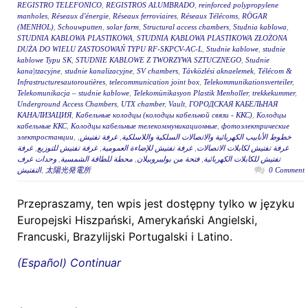
REGISTRO TELEFONICO
,
REGISTROS ALUMBRADO
,
reinforced polypropylene
manholes
,
Réseaux d'énergie
,
Réseaux ferroviaires
,
Réseaux Télécoms
,
RÖGAR
(MENHOL)
,
Schouwputten
,
solar farm
,
Structural access chambers
,
Studnia kablowa
,
STUDNIA KABLOWA PLASTIKOWA
,
STUDNIA KABLOWA PLASTIKOWA ZŁOŻONA
DUŻA DO WIELU ZASTOSOWAŃ TYPU RF-SKPCV-AC-L
,
Studnie kablowe
,
studnie
kablowe Typu SK
,
STUDNIE KABLOWE Z TWORZYWA SZTUCZNEGO
,
Studnie
kana|tzacyjne
,
studnie kanalizacyjne
,
SV chambers
,
Távközlési aknaelemek
,
Télécom &
Infrastructuresautoroutières
,
telecommunication joint box
,
Telekommunikationsverteiler
,
Telekomunikacja – studnie kablowe
,
Telekomünikasyon Plastik Menholler
,
trekkekummer
,
Underground Access Chambers
,
UTX chamber
,
Vault
,
ГОРОДСКАЯ КАБЕЛЬНАЯ
КАНАЛИЗАЦИЯ
,
Кабельные колодцы (колодцы кабельной связи - ККС)
,
Колодцы
кабельные ККС
,
Колодцы кабельные телекоммуникационные
,
фотоэлектрические
электростанции
,
,
غرفة تفتيش
,
خطوط الأنابيب الكهربائية والاتصالات السلكية واللاسلكية
غرفة
,
غرفة تفتيش للتوزيع
,
غرفة تفتيش للإضاءة العمومية
,
غرفة تفتيش لكابلات الاتصالات
وحدات غرف
,
محطة للطاقة الشمسية
,
فتحة من بوليبروبيلان
,
تفتيش للكابلات الكهربائية
التفتيش
,
太陽光発電所
0 Comment
Przepraszamy, ten wpis jest dostępny tylko w języku
Europejski Hiszpański, Amerykański Angielski,
Francuski, Brazylijski Portugalski i Latino.
(Español) Continuar