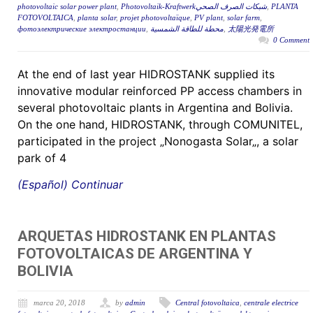
photovoltaic solar power plant
,
Photovoltaik-Kraftwerkشبكات الصرف الصحي
,
PLANTA
FOTOVOLTAICA
,
planta solar
,
projet photovoltaïque
,
PV plant
,
solar farm
,
фотоэлектрические электростанции
,
محطة للطاقة الشمسية
,
太陽光発電所
0 Comment
At the end of last year HIDROSTANK supplied its
innovative modular reinforced PP access chambers in
several photovoltaic plants in Argentina and Bolivia.
On the one hand, HIDROSTANK, through COMUNITEL,
participated in the project „Nonogasta Solar„, a solar
park of 4
(Español) Continuar
ARQUETAS HIDROSTANK EN PLANTAS
FOTOVOLTAICAS DE ARGENTINA Y
BOLIVIA
marca 20, 2018
by
admin
Central fotovoltaica
,
centrale electrice