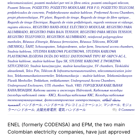
telecomunicazioni
,
pozzetti modulari per reti in fibra ottica
,
pozzetti omologati telecom
,
Pozzetti Telecom
,
POZZETTO
,
POZZETTO MODULARE PER F.O
,
POZZETTO TELECOM
,
prefabricados de concreto
,
Prefabrykowane studnie kablowe
,
Preformed Access Chambers
,
projet photovoltaïque
,
PV plant
,
Regards de tirage
,
Regards de tirage de fibre optique.
,
Regards de tirage Electrique
,
Regards de visite préfabriqués
,
regards ventouse et vidange
,
registro eléctrico
,
REGISTRO HAND-HOLE ELÉCTRICO MODULAR
,
REGISTRO PARA
ALUMBRADO
,
REGISTRO PARA BAJA TENSION
,
REGISTRO PARA MEDIA TENSION
,
REGISTRO TELEFONICO
,
REGISTROS ALUMBRADO
,
reinforced polypropylene
manholes
,
Réseaux d'énergie
,
Réseaux ferroviaires
,
Réseaux Télécoms
,
RÖGAR
(MENHOL)
,
ŠAHT
,
Schouwputten
,
Seksjonsbrønn
,
solar farm
,
Structural access chambers
,
Studnia kablowa
,
STUDNIA KABLOWA PLASTIKOWA
,
STUDNIA KABLOWA
PLASTIKOWA ZŁOŻONA DUŻA DO WIELU ZASTOSOWAŃ TYPU RF-SKPCV-AC-L
,
Studnie kablowe
,
studnie kablowe Typu SK
,
STUDNIE KABLOWE Z TWORZYWA
SZTUCZNEGO
,
Studnie kana|tzacyjne
,
studnie kanalizacyjne
,
SV chambers
,
Távközlési
aknaelemek
,
Telco Pits
,
Télécom & Infrastructuresautoroutières
,
telecommunication joint
box
,
Telekommunikationsverteiler
,
Telekomunikacja – studnie kablowe
,
Telekomünikasyon
Plastik Menholler
,
Trekkekum
,
trekkekummer
,
Underground Access Chambers
,
Underground Enclosures
,
UTX chamber
,
Vault
,
VRD
,
ГОРОДСКАЯ КАБЕЛЬНАЯ
КАНАЛИЗАЦИЯ
,
Кабелни шахти и аксесоари Hidrostank
,
Кабельные колодцы
(колодцы кабельной связи - ККС)
,
Колодцы кабельные ККС
,
Колодцы кабельные
телекоммуникационные
,
фотоэлектрические электростанции
,
محطة للطاقة
الشمسية
,
ハンドホール
,
ハンドホール テレコミュニケーション
,
マンホール
,
モジュ
ラーハンドホール
,
太陽光発電所
,
電気 ハンドホール
0 Comment
ENEL (formerly CODENSA) and EPM, the two main
Colombian electricity companies, have just approved