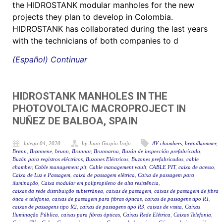
the HIDROSTANK modular manholes for the new
projects they plan to develop in Colombia.
HIDROSTANK has collaborated during the last years
with the technicians of both companies to d
(Español) Continuar
HIDROSTANK MANHOLES IN THE
PHOTOVOLTAIC MACROPROJECT IN
NUÑEZ DE BALBOA, SPAIN
lutego 04, 2020
by Juan Gazpio Irujo
AV chambers
,
brøndkammer
,
Brønn
,
Brønnene
,
brunn
,
Brunnar
,
Brunnarna
,
Buzón de inspección prefabricado
,
Buzón para registros eléctricos
,
Buzones Eléctricos
,
Buzones prefabricados
,
cable
chamber
,
Cable management pit
,
Cable management vault
,
CABLE PIT
,
caixa de acesso
,
Caixa de Luz e Passagem
,
caixa de passagem elétrica
,
Caixa de passagem para
iluminação
,
Caixa modular em polipropileno de alta resistência
,
caixas da rede distribuição subterrânea
,
caixas de passagem
,
caixas de passagem de fibra
ótica e telefonia
,
caixas de passagem para fibras ópticas
,
caixas de passagens tipo R1
,
caixas de passagens tipo R2
,
caixas de passagens tipo R3
,
caixas de visita
,
Caixas
Iluminação Pública
,
caixas para fibras ópticas
,
Caixas Rede Elétrica
,
Caixas Telefonia
,