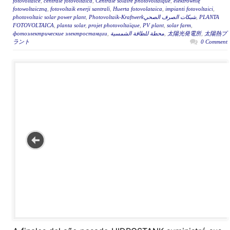
fotovoltaice
,
centrale fotovoltaica
,
Centrale solaire photovoltaïque
,
elektrownię
fotowoltaiczną
,
fotovoltaik enerji santrali
,
Huerta fotovolataica
,
impianti fotovoltaici
,
photovoltaic solar power plant
,
Photovoltaik-Kraftwerkشبكات الصرف الصحي
,
PLANTA
FOTOVOLTAICA
,
planta solar
,
projet photovoltaïque
,
PV plant
,
solar farm
,
фотоэлектрические электростанции
,
محطة للطاقة الشمسية
,
太陽光発電所
,
太陽熱プ
ラント
0 Comment