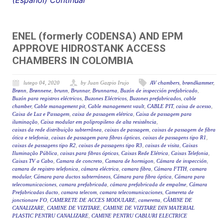
(Español) Continuar
ENEL (formerly CODENSA) AND EPM
APPROVE HIDROSTANK ACCESS
CHAMBERS IN COLOMBIA
lutego 04, 2020
by Juan Gazpio Irujo
AV chambers
,
brøndkammer
,
Brønn
,
Brønnene
,
brunn
,
Brunnar
,
Brunnarna
,
Buzón de inspección prefabricado
,
Buzón para registros eléctricos
,
Buzones Eléctricos
,
Buzones prefabricados
,
cable
chamber
,
Cable management pit
,
Cable management vault
,
CABLE PIT
,
caixa de acesso
,
Caixa de Luz e Passagem
,
caixa de passagem elétrica
,
Caixa de passagem para
iluminação
,
Caixa modular em polipropileno de alta resistência
,
caixas da rede distribuição subterrânea
,
caixas de passagem
,
caixas de passagem de fibra
ótica e telefonia
,
caixas de passagem para fibras ópticas
,
caixas de passagens tipo R1
,
caixas de passagens tipo R2
,
caixas de passagens tipo R3
,
caixas de visita
,
Caixas
Iluminação Pública
,
caixas para fibras ópticas
,
Caixas Rede Elétrica
,
Caixas Telefonia
,
Caixas TV a Cabo
,
Camara de concreto
,
Camara de hormigon
,
Cámara de inspección
,
camara de registro telefonica
,
cámara eléctrica
,
camara fibra
,
Cámara FTTH
,
camara
modular
,
Cámara para ductos subterráneos
,
Cámara para fibra óptica
,
Cámara para
telecomunicaciones
,
camara prefabricada
,
cámara prefabricada de empalme
,
Cámara
Prefabricadas ducto
,
camara telecom
,
camara telecomunicaciones
,
Camereta de
jonctionare FO
,
CAMERETE DE ACCES MODULARE
,
cameretta
,
CĂMINE DE
CANALIZARE
,
CAMINE DE VIZITARE
,
CAMINE DE VIZITARE DIN MATERIAL
PLASTIC PENTRU CANALIZARE
,
CAMINE PENTRU CABLURI ELECTRICE