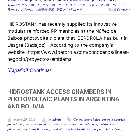
телекоммуникационные
,
фотоэлектрические электростанции
,
محطة للطاقة
الشمسية
,
ハンドホール
,
ハンドホール テレコミュニケーション
,
マンホール
,
モジュ
ラーハンドホール
,
太陽光発電所
,
電気 ハンドホール
0 Comment
HIDROSTANK has recently supplied its innovative
modular reinforced PP manholes at the Núñez de
Balboa photovoltaic plant that IBERDROLA has built in
Usagre (Badajoz) According to the company’s
website (https://www.iberdrola.com/conocenos/lineas-
negocio/proyectos-emblema
(Español) Continuar
HIDROSTANK ACCESS CHAMBERS IN
PHOTOVOLTAIC PLANTS IN ARGENTINA
AND BOLIVIA
marca 20, 2018
by
admin
Central fotovoltaica
,
centrale electrice
fotovoltaice
,
centrale fotovoltaica
,
Centrale solaire photovoltaïque
,
elektrownię
fotowoltaiczną
,
fotovoltaik enerji santrali
,
Huerta fotovolataica
,
impianti fotovoltaici
,