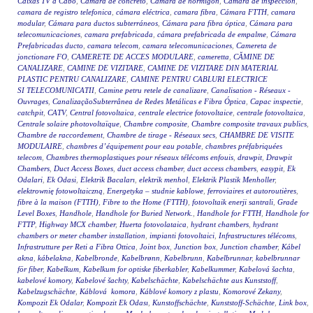
Caixas TV a Cabo
,
Camara de concreto
,
Camara de hormigon
,
Cámara de inspección
,
camara de registro telefonica
,
cámara eléctrica
,
camara fibra
,
Cámara FTTH
,
camara
modular
,
Cámara para ductos subterráneos
,
Cámara para fibra óptica
,
Cámara para
telecomunicaciones
,
camara prefabricada
,
cámara prefabricada de empalme
,
Cámara
Prefabricadas ducto
,
camara telecom
,
camara telecomunicaciones
,
Camereta de
jonctionare FO
,
CAMERETE DE ACCES MODULARE
,
cameretta
,
CĂMINE DE
CANALIZARE
,
CAMINE DE VIZITARE
,
CAMINE DE VIZITARE DIN MATERIAL
PLASTIC PENTRU CANALIZARE
,
CAMINE PENTRU CABLURI ELECTRICE
SI TELECOMUNICATII
,
Camine petru retele de canalizare
,
Canalisation - Réseaux -
Ouvrages
,
CanalizaçãoSubterrânea de Redes Metálicas e Fibra Óptica
,
Capac inspectie
,
catchpit
,
CATV
,
Central fotovoltaica
,
centrale electrice fotovoltaice
,
centrale fotovoltaica
,
Centrale solaire photovoltaïque
,
Chambre composite
,
Chambre composite travaux publics
,
Chambre de raccordement
,
Chambre de tirage - Réseaux secs
,
CHAMBRE DE VISITE
MODULAIRE
,
chambres d’équipement pour eau potable
,
chambres préfabriquées
telecom
,
Chambres thermoplastiques pour réseaux télécoms enfouis
,
drawpit
,
Drawpit
Chambers
,
Duct Access Boxes
,
duct access chamber
,
duct access chambers
,
easypit
,
Ek
Odalari
,
Ek Odasi
,
Elektrik Bacaları
,
elektrik menhol
,
Elektrik Plastik Menholler
,
elektrownię fotowoltaiczną
,
Energetyka – studnie kablowe
,
ferroviaires et autoroutières
,
fibre à la maison (FTTH)
,
Fibre to the Home (FTTH)
,
fotovoltaik enerji santrali
,
Grade
Level Boxes
,
Handhole
,
Handhole for Buried Network.
,
Handhole for FTTH
,
Handhole for
FTTP
,
Highway MCX chamber
,
Huerta fotovolataica
,
hydrant chambers
,
hydrant
chambers or meter chamber installation
,
impianti fotovoltaici
,
Infrastructures télécoms
,
Infrastrutture per Reti a Fibra Ottica
,
Joint box
,
Junction box
,
Junction chamber
,
Kábel
akna
,
kábelakna
,
Kabelbronde
,
Kabelbrønn
,
Kabelbrunn
,
Kabelbrunnar
,
kabelbrunnar
för fiber
,
Kabelkum
,
Kabelkum for optiske fiberkabler
,
Kabelkummer
,
Kabelová šachta
,
kabelové komory
,
Kabelové šachty
,
Kabelschächte
,
Kabelschächte aus Kunststoff
,
Kabelzugschächte
,
Káblová komora
,
Káblové komory z plastu
,
Komorové Zekany
,
Kompozit Ek Odalar
,
Kompozit Ek Odası
,
Kunstoffschächte
,
Kunststoff-Schächte
,
Link box
,