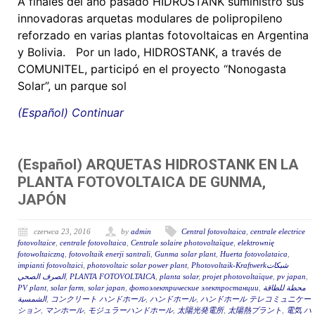
A finales del año pasado HIDROSTANK suministró sus
innovadoras arquetas modulares de polipropileno
reforzado en varias plantas fotovoltaicas en Argentina
y Bolivia. Por un lado, HIDROSTANK, a través de
COMUNITEL, participó en el proyecto “Nonogasta
Solar”, un parque sol
(Español) Continuar
(Español) ARQUETAS HIDROSTANK EN LA
PLANTA FOTOVOLTAICA DE GUNMA,
JAPÓN
czerwca 23, 2016
by
admin
Central fotovoltaica
,
centrale electrice
fotovoltaice
,
centrale fotovoltaica
,
Centrale solaire photovoltaïque
,
elektrownię
fotowoltaiczną
,
fotovoltaik enerji santrali
,
Gunma solar plant
,
Huerta fotovolataica
,
impianti fotovoltaici
,
photovoltaic solar power plant
,
Photovoltaik-Kraftwerkشبكات
الصرف الصحي
,
PLANTA FOTOVOLTAICA
,
planta solar
,
projet photovoltaïque
,
pv japan
,
PV plant
,
solar farm
,
solar japan
,
фотоэлектрические электростанции
,
محطة للطاقة
الشمسية
,
コンクリート ハンドホール
,
ハンドホール
,
ハンドホール テレコミュニケー
ション
,
マンホール
,
モジュラーハンドホール
,
太陽光発電所
,
太陽熱プラント
,
電気 ハ