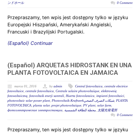
ンドホール
0 Comment
Przepraszamy, ten wpis jest dostępny tylko w języku
Europejski Hiszpański, Amerykański Angielski,
Francuski i Brazylijski Portugalski.
(Español) Continuar
(Español) ARQUETAS HIDROSTANK EN UNA
PLANTA FOTOVOLTAICA EN JAMAICA
marca 01, 2016
by
admin
Central fotovoltaica
,
centrale electrice
fotovoltaice
,
centrale fotovoltaica
,
Centrale solaire photovoltaïque
,
elektrownię
fotowoltaiczną
,
fotovoltaik enerji santrali
,
Huerta fotovolataica
,
impianti fotovoltaici
,
photovoltaic solar power plant
,
Photovoltaik-Kraftwerkشبكات الصرف الصحي
,
PLANTA
FOTOVOLTAICA
,
planta solar
,
projet photovoltaïque
,
PV plant
,
solar farm
,
фотоэлектрические электростанции
,
محطة للطاقة الشمسية
,
太陽光発電所
0 Comment
Przepraszamy, ten wpis jest dostępny tylko w języku