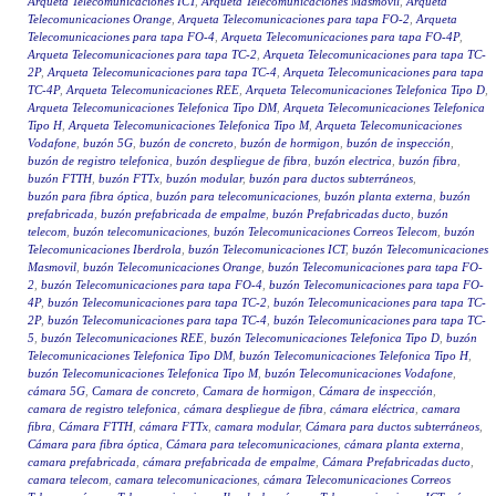
Arqueta Telecomunicaciones ICT
,
Arqueta Telecomunicaciones Masmovil
,
Arqueta
Telecomunicaciones Orange
,
Arqueta Telecomunicaciones para tapa FO-2
,
Arqueta
Telecomunicaciones para tapa FO-4
,
Arqueta Telecomunicaciones para tapa FO-4P
,
Arqueta Telecomunicaciones para tapa TC-2
,
Arqueta Telecomunicaciones para tapa TC-
2P
,
Arqueta Telecomunicaciones para tapa TC-4
,
Arqueta Telecomunicaciones para tapa
TC-4P
,
Arqueta Telecomunicaciones REE
,
Arqueta Telecomunicaciones Telefonica Tipo D
,
Arqueta Telecomunicaciones Telefonica Tipo DM
,
Arqueta Telecomunicaciones Telefonica
Tipo H
,
Arqueta Telecomunicaciones Telefonica Tipo M
,
Arqueta Telecomunicaciones
Vodafone
,
buzón 5G
,
buzón de concreto
,
buzón de hormigon
,
buzón de inspección
,
buzón de registro telefonica
,
buzón despliegue de fibra
,
buzón electrica
,
buzón fibra
,
buzón FTTH
,
buzón FTTx
,
buzón modular
,
buzón para ductos subterráneos
,
buzón para fibra óptica
,
buzón para telecomunicaciones
,
buzón planta externa
,
buzón
prefabricada
,
buzón prefabricada de empalme
,
buzón Prefabricadas ducto
,
buzón
telecom
,
buzón telecomunicaciones
,
buzón Telecomunicaciones Correos Telecom
,
buzón
Telecomunicaciones Iberdrola
,
buzón Telecomunicaciones ICT
,
buzón Telecomunicaciones
Masmovil
,
buzón Telecomunicaciones Orange
,
buzón Telecomunicaciones para tapa FO-
2
,
buzón Telecomunicaciones para tapa FO-4
,
buzón Telecomunicaciones para tapa FO-
4P
,
buzón Telecomunicaciones para tapa TC-2
,
buzón Telecomunicaciones para tapa TC-
2P
,
buzón Telecomunicaciones para tapa TC-4
,
buzón Telecomunicaciones para tapa TC-
5
,
buzón Telecomunicaciones REE
,
buzón Telecomunicaciones Telefonica Tipo D
,
buzón
Telecomunicaciones Telefonica Tipo DM
,
buzón Telecomunicaciones Telefonica Tipo H
,
buzón Telecomunicaciones Telefonica Tipo M
,
buzón Telecomunicaciones Vodafone
,
cámara 5G
,
Camara de concreto
,
Camara de hormigon
,
Cámara de inspección
,
camara de registro telefonica
,
cámara despliegue de fibra
,
cámara eléctrica
,
camara
fibra
,
Cámara FTTH
,
cámara FTTx
,
camara modular
,
Cámara para ductos subterráneos
,
Cámara para fibra óptica
,
Cámara para telecomunicaciones
,
cámara planta externa
,
camara prefabricada
,
cámara prefabricada de empalme
,
Cámara Prefabricadas ducto
,
camara telecom
,
camara telecomunicaciones
,
cámara Telecomunicaciones Correos