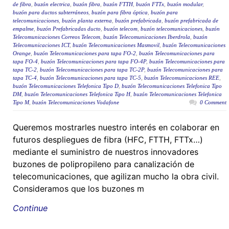
de fibra
,
buzón electrica
,
buzón fibra
,
buzón FTTH
,
buzón FTTx
,
buzón modular
,
buzón para ductos subterráneos
,
buzón para fibra óptica
,
buzón para
telecomunicaciones
,
buzón planta externa
,
buzón prefabricada
,
buzón prefabricada de
empalme
,
buzón Prefabricadas ducto
,
buzón telecom
,
buzón telecomunicaciones
,
buzón
Telecomunicaciones Correos Telecom
,
buzón Telecomunicaciones Iberdrola
,
buzón
Telecomunicaciones ICT
,
buzón Telecomunicaciones Masmovil
,
buzón Telecomunicaciones
Orange
,
buzón Telecomunicaciones para tapa FO-2
,
buzón Telecomunicaciones para
tapa FO-4
,
buzón Telecomunicaciones para tapa FO-4P
,
buzón Telecomunicaciones para
tapa TC-2
,
buzón Telecomunicaciones para tapa TC-2P
,
buzón Telecomunicaciones para
tapa TC-4
,
buzón Telecomunicaciones para tapa TC-5
,
buzón Telecomunicaciones REE
,
buzón Telecomunicaciones Telefonica Tipo D
,
buzón Telecomunicaciones Telefonica Tipo
DM
,
buzón Telecomunicaciones Telefonica Tipo H
,
buzón Telecomunicaciones Telefonica
Tipo M
,
buzón Telecomunicaciones Vodafone
0 Comment
Queremos mostrarles nuestro interés en colaborar en
futuros despliegues de fibra (HFC, FTTH, FTTx…)
mediante el suministro de nuestros innovadores
buzones de polipropileno para canalización de
telecomunicaciones, que agilizan mucho la obra civil.
Consideramos que los buzones m
Continue