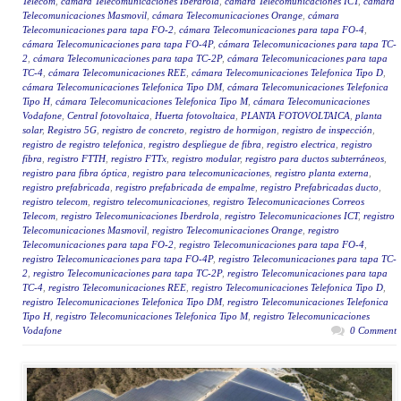
Telecom
,
cámara Telecomunicaciones Iberdrola
,
cámara Telecomunicaciones ICT
,
cámara
Telecomunicaciones Masmovil
,
cámara Telecomunicaciones Orange
,
cámara
Telecomunicaciones para tapa FO-2
,
cámara Telecomunicaciones para tapa FO-4
,
cámara Telecomunicaciones para tapa FO-4P
,
cámara Telecomunicaciones para tapa TC-
2
,
cámara Telecomunicaciones para tapa TC-2P
,
cámara Telecomunicaciones para tapa
TC-4
,
cámara Telecomunicaciones REE
,
cámara Telecomunicaciones Telefonica Tipo D
,
cámara Telecomunicaciones Telefonica Tipo DM
,
cámara Telecomunicaciones Telefonica
Tipo H
,
cámara Telecomunicaciones Telefonica Tipo M
,
cámara Telecomunicaciones
Vodafone
,
Central fotovoltaica
,
Huerta fotovoltaica
,
PLANTA FOTOVOLTAICA
,
planta
solar
,
Registro 5G
,
registro de concreto
,
registro de hormigon
,
registro de inspección
,
registro de registro telefonica
,
registro despliegue de fibra
,
registro electrica
,
registro
fibra
,
registro FTTH
,
registro FTTx
,
registro modular
,
registro para ductos subterráneos
,
registro para fibra óptica
,
registro para telecomunicaciones
,
registro planta externa
,
registro prefabricada
,
registro prefabricada de empalme
,
registro Prefabricadas ducto
,
registro telecom
,
registro telecomunicaciones
,
registro Telecomunicaciones Correos
Telecom
,
registro Telecomunicaciones Iberdrola
,
registro Telecomunicaciones ICT
,
registro
Telecomunicaciones Masmovil
,
registro Telecomunicaciones Orange
,
registro
Telecomunicaciones para tapa FO-2
,
registro Telecomunicaciones para tapa FO-4
,
registro Telecomunicaciones para tapa FO-4P
,
registro Telecomunicaciones para tapa TC-
2
,
registro Telecomunicaciones para tapa TC-2P
,
registro Telecomunicaciones para tapa
TC-4
,
registro Telecomunicaciones REE
,
registro Telecomunicaciones Telefonica Tipo D
,
registro Telecomunicaciones Telefonica Tipo DM
,
registro Telecomunicaciones Telefonica
Tipo H
,
registro Telecomunicaciones Telefonica Tipo M
,
registro Telecomunicaciones
Vodafone
0 Comment