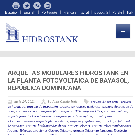
Español
|
English
|
Português
|
Français
|
العربية
|
русский
|
Polski
|
Türk
ARQUETAS MODULARES HIDROSTANK EN
LA PLANTA FOTOVOLTAICA DE BAYASOL,
REPÚBLICA DOMINICANA
maio 24, 2021
by Juan Gazpio Irujo
arqueta de concreto
,
arqueta
de hormigon
,
arqueta de inspección
,
arqueta de registro telefonica
,
arqueta despliegue de
fibra
,
arqueta electrica
,
arqueta fibra
,
arqueta FTTH
,
arqueta FTTx
,
arqueta modular
,
arqueta para ductos subterráneos
,
arqueta para fibra óptica
,
arqueta para
telecomunicaciones
,
arqueta planta externa
,
arqueta prefabricada
,
arqueta prefabricada
de empalme
,
arqueta Prefabricadas ducto
,
arqueta telecom
,
arqueta telecomunicaciones
,
Arqueta Telecomunicaciones Correos Telecom
,
Arqueta Telecomunicaciones Iberdrola
,