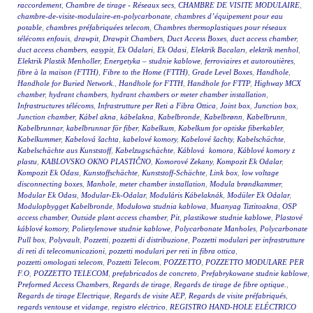
raccordement
,
Chambre de tirage - Réseaux secs
,
CHAMBRE DE VISITE MODULAIRE
,
chambre-de-visite-modulaire-en-polycarbonate
,
chambres d’équipement pour eau
potable
,
chambres préfabriquées telecom
,
Chambres thermoplastiques pour réseaux
télécoms enfouis
,
drawpit
,
Drawpit Chambers
,
Duct Access Boxes
,
duct access chamber
,
duct access chambers
,
easypit
,
Ek Odalari
,
Ek Odasi
,
Elektrik Bacaları
,
elektrik menhol
,
Elektrik Plastik Menholler
,
Energetyka – studnie kablowe
,
ferroviaires et autoroutières
,
fibre à la maison (FTTH)
,
Fibre to the Home (FTTH)
,
Grade Level Boxes
,
Handhole
,
Handhole for Buried Network.
,
Handhole for FTTH
,
Handhole for FTTP
,
Highway MCX
chamber
,
hydrant chambers
,
hydrant chambers or meter chamber installation
,
Infrastructures télécoms
,
Infrastrutture per Reti a Fibra Ottica
,
Joint box
,
Junction box
,
Junction chamber
,
Kábel akna
,
kábelakna
,
Kabelbronde
,
Kabelbrønn
,
Kabelbrunn
,
Kabelbrunnar
,
kabelbrunnar för fiber
,
Kabelkum
,
Kabelkum for optiske fiberkabler
,
Kabelkummer
,
Kabelová šachta
,
kabelové komory
,
Kabelové šachty
,
Kabelschächte
,
Kabelschächte aus Kunststoff
,
Kabelzugschächte
,
Káblová komora
,
Káblové komory z
plastu
,
KABLOVSKO OKNO PLASTIČNO
,
Komorové Zekany
,
Kompozit Ek Odalar
,
Kompozit Ek Odası
,
Kunstoffschächte
,
Kunststoff-Schächte
,
Link box
,
low voltage
disconnecting boxes
,
Manhole
,
meter chamber installation
,
Modula brøndkammer
,
Modular Ek Odası
,
Modular-Ek-Odalar
,
Moduláris Kábelaknák
,
Modüler Ek Odalar
,
Modulopbygget Kabelbronde
,
Modułowa studnia kablowa
,
Muanyag Tiztitoakna
,
OSP
access chamber
,
Outside plant access chamber
,
Pit
,
plastikowe studnie kablowe
,
Plastové
káblové komory
,
Polietylenowe studnie kablowe
,
Polycarbonate Manholes
,
Polycarbonate
Pull box
,
Polyvault
,
Pozzetti
,
pozzetti di distribuzione
,
Pozzetti modulari per infrastrutture
di reti di telecomunicazioni
,
pozzetti modulari per reti in fibra ottica
,
pozzetti omologati telecom
,
Pozzetti Telecom
,
POZZETTO
,
POZZETTO MODULARE PER
F.O
,
POZZETTO TELECOM
,
prefabricados de concreto
,
Prefabrykowane studnie kablowe
,
Preformed Access Chambers
,
Regards de tirage
,
Regards de tirage de fibre optique.
,
Regards de tirage Electrique
,
Regards de visite AEP
,
Regards de visite préfabriqués
,
regards ventouse et vidange
,
registro eléctrico
,
REGISTRO HAND-HOLE ELÉCTRICO