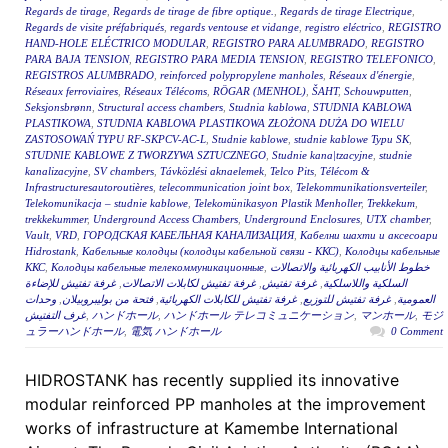
Regards de tirage
,
Regards de tirage de fibre optique.
,
Regards de tirage Electrique
,
Regards de visite préfabriqués
,
regards ventouse et vidange
,
registro eléctrico
,
REGISTRO
HAND-HOLE ELÉCTRICO MODULAR
,
REGISTRO PARA ALUMBRADO
,
REGISTRO
PARA BAJA TENSION
,
REGISTRO PARA MEDIA TENSION
,
REGISTRO TELEFONICO
,
REGISTROS ALUMBRADO
,
reinforced polypropylene manholes
,
Réseaux d'énergie
,
Réseaux ferroviaires
,
Réseaux Télécoms
,
RÖGAR (MENHOL)
,
ŠAHT
,
Schouwputten
,
Seksjonsbrønn
,
Structural access chambers
,
Studnia kablowa
,
STUDNIA KABLOWA
PLASTIKOWA
,
STUDNIA KABLOWA PLASTIKOWA ZŁOŻONA DUŻA DO WIELU
ZASTOSOWAŃ TYPU RF-SKPCV-AC-L
,
Studnie kablowe
,
studnie kablowe Typu SK
,
STUDNIE KABLOWE Z TWORZYWA SZTUCZNEGO
,
Studnie kana|tzacyjne
,
studnie
kanalizacyjne
,
SV chambers
,
Távközlési aknaelemek
,
Telco Pits
,
Télécom &
Infrastructuresautoroutières
,
telecommunication joint box
,
Telekommunikationsverteiler
,
Telekomunikacja – studnie kablowe
,
Telekomünikasyon Plastik Menholler
,
Trekkekum
,
trekkekummer
,
Underground Access Chambers
,
Underground Enclosures
,
UTX chamber
,
Vault
,
VRD
,
ГОРОДСКАЯ КАБЕЛЬНАЯ КАНАЛИЗАЦИЯ
,
Кабелни шахти и аксесоари
Hidrostank
,
Кабельные колодцы (колодцы кабельной связи - ККС)
,
Колодцы кабельные
ККС
,
Колодцы кабельные телекоммуникационные
,
خطوط الأنابيب الكهربائية والاتصالات
غرفة تفتيش للإضاءة
,
غرفة تفتيش لكابلات الاتصالات
,
غرفة تفتيش
,
السلكية واللاسلكية
وحدات
,
فتحة من بوليبروبيلان
,
غرفة تفتيش للكابلات الكهربائية
,
غرفة تفتيش للتوزيع
,
العمومية
غرف التفتيش
,
ハンドホール
,
ハンドホール テレコミュニケーション
,
マンホール
,
モジ
ュラーハンドホール
,
電気 ハンドホール
0 Comment
HIDROSTANK has recently supplied its innovative
modular reinforced PP manholes at the improvement
works of infrastructure at Kamembe International