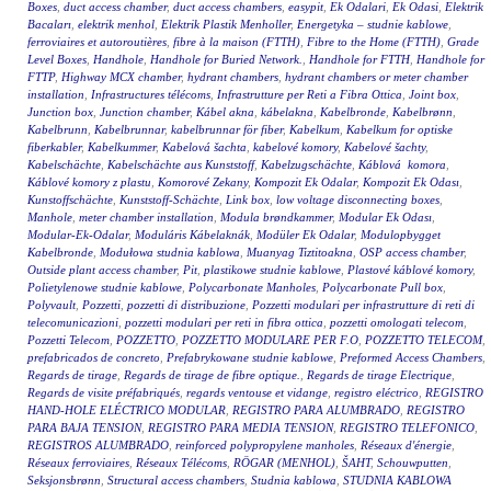
Boxes
,
duct access chamber
,
duct access chambers
,
easypit
,
Ek Odalari
,
Ek Odasi
,
Elektrik
Bacaları
,
elektrik menhol
,
Elektrik Plastik Menholler
,
Energetyka – studnie kablowe
,
ferroviaires et autoroutières
,
fibre à la maison (FTTH)
,
Fibre to the Home (FTTH)
,
Grade
Level Boxes
,
Handhole
,
Handhole for Buried Network.
,
Handhole for FTTH
,
Handhole for
FTTP
,
Highway MCX chamber
,
hydrant chambers
,
hydrant chambers or meter chamber
installation
,
Infrastructures télécoms
,
Infrastrutture per Reti a Fibra Ottica
,
Joint box
,
Junction box
,
Junction chamber
,
Kábel akna
,
kábelakna
,
Kabelbronde
,
Kabelbrønn
,
Kabelbrunn
,
Kabelbrunnar
,
kabelbrunnar för fiber
,
Kabelkum
,
Kabelkum for optiske
fiberkabler
,
Kabelkummer
,
Kabelová šachta
,
kabelové komory
,
Kabelové šachty
,
Kabelschächte
,
Kabelschächte aus Kunststoff
,
Kabelzugschächte
,
Káblová komora
,
Káblové komory z plastu
,
Komorové Zekany
,
Kompozit Ek Odalar
,
Kompozit Ek Odası
,
Kunstoffschächte
,
Kunststoff-Schächte
,
Link box
,
low voltage disconnecting boxes
,
Manhole
,
meter chamber installation
,
Modula brøndkammer
,
Modular Ek Odası
,
Modular-Ek-Odalar
,
Moduláris Kábelaknák
,
Modüler Ek Odalar
,
Modulopbygget
Kabelbronde
,
Modułowa studnia kablowa
,
Muanyag Tiztitoakna
,
OSP access chamber
,
Outside plant access chamber
,
Pit
,
plastikowe studnie kablowe
,
Plastové káblové komory
,
Polietylenowe studnie kablowe
,
Polycarbonate Manholes
,
Polycarbonate Pull box
,
Polyvault
,
Pozzetti
,
pozzetti di distribuzione
,
Pozzetti modulari per infrastrutture di reti di
telecomunicazioni
,
pozzetti modulari per reti in fibra ottica
,
pozzetti omologati telecom
,
Pozzetti Telecom
,
POZZETTO
,
POZZETTO MODULARE PER F.O
,
POZZETTO TELECOM
,
prefabricados de concreto
,
Prefabrykowane studnie kablowe
,
Preformed Access Chambers
,
Regards de tirage
,
Regards de tirage de fibre optique.
,
Regards de tirage Electrique
,
Regards de visite préfabriqués
,
regards ventouse et vidange
,
registro eléctrico
,
REGISTRO
HAND-HOLE ELÉCTRICO MODULAR
,
REGISTRO PARA ALUMBRADO
,
REGISTRO
PARA BAJA TENSION
,
REGISTRO PARA MEDIA TENSION
,
REGISTRO TELEFONICO
,
REGISTROS ALUMBRADO
,
reinforced polypropylene manholes
,
Réseaux d'énergie
,
Réseaux ferroviaires
,
Réseaux Télécoms
,
RÖGAR (MENHOL)
,
ŠAHT
,
Schouwputten
,
Seksjonsbrønn
,
Structural access chambers
,
Studnia kablowa
,
STUDNIA KABLOWA