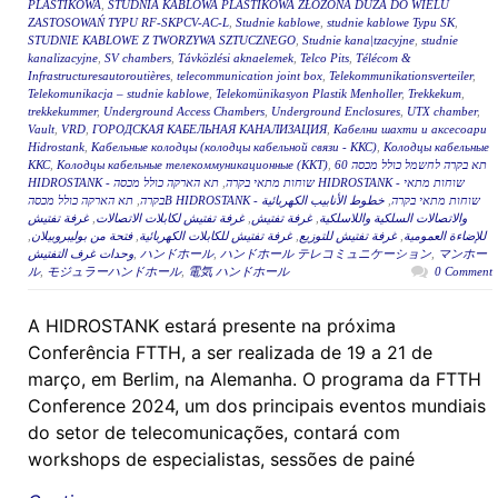
PLASTIKOWA
,
STUDNIA KABLOWA PLASTIKOWA ZŁOŻONA DUŻA DO WIELU
ZASTOSOWAŃ TYPU RF-SKPCV-AC-L
,
Studnie kablowe
,
studnie kablowe Typu SK
,
STUDNIE KABLOWE Z TWORZYWA SZTUCZNEGO
,
Studnie kana|tzacyjne
,
studnie
kanalizacyjne
,
SV chambers
,
Távközlési aknaelemek
,
Telco Pits
,
Télécom &
Infrastructuresautoroutières
,
telecommunication joint box
,
Telekommunikationsverteiler
,
Telekomunikacja – studnie kablowe
,
Telekomünikasyon Plastik Menholler
,
Trekkekum
,
trekkekummer
,
Underground Access Chambers
,
Underground Enclosures
,
UTX chamber
,
Vault
,
VRD
,
ГОРОДСКАЯ КАБЕЛЬНАЯ КАНАЛИЗАЦИЯ
,
Кабелни шахти и аксесоари
Hidrostank
,
Кабельные колодцы (колодцы кабельной связи - ККС)
,
Колодцы кабельные
ККС
,
Колодцы кабельные телекоммуникационные (ККТ)
,
תא בקרה לחשמל כולל מכסה 60
תא הארקה כולל מכסה HIDROSTANK - שוחות מתאי
,
HIDROSTANK - שוחות מתאי בקרה
,
בקרה
خطوط الأنابيب الكهربائية
,
תא הארקה כולל מכסהB HIDROSTANK - שוחות מתאי בקרה
غرفة تفتيش
,
غرفة تفتيش لكابلات الاتصالات
,
غرفة تفتيش
,
والاتصالات السلكية واللاسلكية
,
فتحة من بوليبروبيلان
,
غرفة تفتيش للكابلات الكهربائية
,
غرفة تفتيش للتوزيع
,
للإضاءة العمومية
وحدات غرف التفتيش
,
ハンドホール
,
ハンドホール テレコミュニケーション
,
マンホー
ル
,
モジュラーハンドホール
,
電気 ハンドホール
0 Comment
A HIDROSTANK estará presente na próxima
Conferência FTTH, a ser realizada de 19 a 21 de
março, em Berlim, na Alemanha. O programa da FTTH
Conference 2024, um dos principais eventos mundiais
do setor de telecomunicações, contará com
workshops de especialistas, sessões de painé