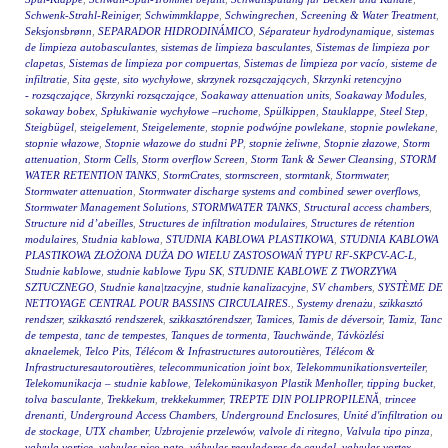
Schwenk-Strahl-Reiniger
,
Schwimmklappe
,
Schwingrechen
,
Screening & Water Treatment
,
Seksjonsbrønn
,
SEPARADOR HIDRODINÁMICO
,
Séparateur hydrodynamique
,
sistemas
de limpieza autobasculantes
,
sistemas de limpieza basculantes
,
Sistemas de limpieza por
clapetas
,
Sistemas de limpieza por compuertas
,
Sistemas de limpieza por vacío
,
sisteme de
infiltratie
,
Sita gęste
,
sito wychyłowe
,
skrzynek rozsączających
,
Skrzynki retencyjno
- rozsączające
,
Skrzynki rozsączające
,
Soakaway attenuation units
,
Soakaway Modules
,
sokaway bobex
,
Spłukiwanie wychyłowe –ruchome
,
Spülkippen
,
Stauklappe
,
Steel Step
,
Steigbügel
,
steigelement
,
Steigelemente
,
stopnie podwójne powlekane
,
stopnie powlekane
,
stopnie włazowe
,
Stopnie włazowe do studni PP
,
stopnie żeliwne
,
Stopnie złazowe
,
Storm
attenuation
,
Storm Cells
,
Storm overflow Screen
,
Storm Tank & Sewer Cleansing
,
STORM
WATER RETENTION TANKS
,
StormCrates
,
stormscreen
,
stormtank
,
Stormwater
,
Stormwater attenuation
,
Stormwater discharge systems and combined sewer overflows
,
Stormwater Management Solutions
,
STORMWATER TANKS
,
Structural access chambers
,
Structure nid d’abeilles
,
Structures de infiltration modulaires
,
Structures de rétention
modulaires
,
Studnia kablowa
,
STUDNIA KABLOWA PLASTIKOWA
,
STUDNIA KABLOWA
PLASTIKOWA ZŁOŻONA DUŻA DO WIELU ZASTOSOWAŃ TYPU RF-SKPCV-AC-L
,
Studnie kablowe
,
studnie kablowe Typu SK
,
STUDNIE KABLOWE Z TWORZYWA
SZTUCZNEGO
,
Studnie kana|tzacyjne
,
studnie kanalizacyjne
,
SV chambers
,
SYSTÈME DE
NETTOYAGE CENTRAL POUR BASSINS CIRCULAIRES.
,
Systemy drenażu
,
szikkasztó
rendszer
,
szikkasztó rendszerek
,
szikkasztórendszer
,
Tamices
,
Tamis de déversoir
,
Tamiz
,
Tanc
de tempesta
,
tanc de tempestes
,
Tanques de tormenta
,
Tauchwände
,
Távközlési
aknaelemek
,
Telco Pits
,
Télécom & Infrastructures autoroutières
,
Télécom &
Infrastructuresautoroutières
,
telecommunication joint box
,
Telekommunikationsverteiler
,
Telekomunikacja – studnie kablowe
,
Telekomünikasyon Plastik Menholler
,
tipping bucket
,
tolva basculante
,
Trekkekum
,
trekkekummer
,
TREPTE DIN POLIPROPILENĂ
,
trincee
drenanti
,
Underground Access Chambers
,
Underground Enclosures
,
Unité d'infiltration ou
de stockage
,
UTX chamber
,
Uzbrojenie przelewów
,
valvole di ritegno
,
Valvula tipo pinza
,
valvula vortice
,
valvulas pico pato
,
válvulas reguladoras de caudal
,
valvulas vortex
,