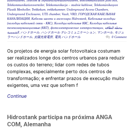
autoroutières
,
Télécom & Infrastructuresautoroutières
,
telecommunication joint box
,
Telekommunikationsverteiler
,
Telekomunikacja – studnie kablowe
,
Telekomünikasyon
Plastik Menholler
,
Trekkekum
,
trekkekummer
,
Underground Access Chambers
,
Underground Enclosures
,
UTX chamber
,
Vault
,
VRD
,
ГОРОДСКАЯ КАБЕЛЬНАЯ
КАНАЛИЗАЦИЯ
,
Кабелни шахти и аксесоари Hidrostank
,
Кабельные колодцы
(колодцы кабельной связи - ККС)
,
Колодцы кабельные ККС
,
Колодцы кабельные
телекоммуникационные (ККТ)
,
фотоэлектрические электростанции
,
محطة للطاقة
الشمسية
,
ハンドホール
,
ハンドホール テレコミュニケーション
,
マンホール
,
モジュ
ラーハンドホール
,
太陽光発電所
,
電気 ハンドホール
0 Comment
Os projetos de energia solar fotovoltaica costumam
ser realizados longe dos centros urbanos para reduzir
os custos do terreno; lidar com redes de tubos
complexas, especialmente perto dos centros de
transformação; e enfrentar prazos de execução muito
exigentes, uma vez que sofrem f
Continue
Hidrostank participa na próxima ANGA
COM, Alemanha