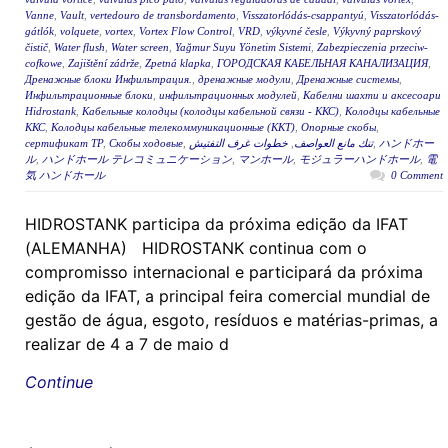
Vanne
,
Vault
,
vertedouro de transbordamento
,
Visszatorlódás-csappantyú
,
Visszatorlódás-
gátlók
,
volquete
,
vortex
,
Vortex Flow Control
,
VRD
,
výkyvné česle
,
Výkyvný paprskový
čistič
,
Water flush
,
Water screen
,
Yağmur Suyu Yönetim Sistemi
,
Zabezpieczenia przeciw-
cofkowe
,
Zajištění zádrže
,
Zpetná klapka
,
ГОРОДСКАЯ КАБЕЛЬНАЯ КАНАЛИЗАЦИЯ
,
Дренажные блоки Инфильтрация.
,
дренажные модули
,
Дренажные системы
,
Инфильтрационные блоки
,
инфильтрационных модулей
,
Кабелни шахти и аксесоари
Hidrostank
,
Кабельные колодцы (колодцы кабельной связи - ККС)
,
Колодцы кабельные
ККС
,
Колодцы кабельные телекоммуникационные (ККТ)
,
Опорные скобы
,
сертификат ТР
,
Скобы ходовые
,
خطوات غرف التفتيش
,
تنك مانع العواصف
,
ハンドホー
ル
,
ハンドホール テレコミュニケーション
,
マンホール
,
モジュラーハンドホール
,
電
気 ハンドホール
0 Comment
HIDROSTANK participa da próxima edição da IFAT
(ALEMANHA) HIDROSTANK continua com o
compromisso internacional e participará da próxima
edição da IFAT, a principal feira comercial mundial de
gestão de água, esgoto, resíduos e matérias-primas, a
realizar de 4 a 7 de maio d
Continue