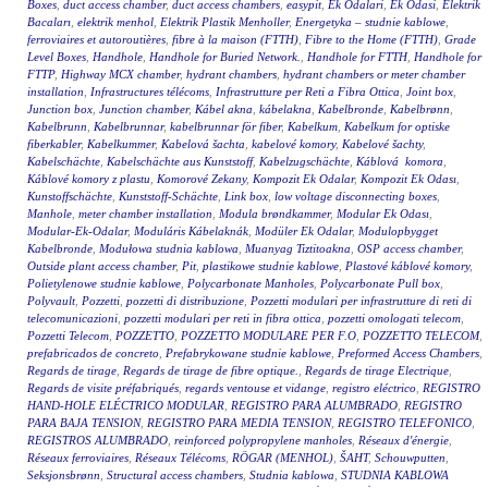
Boxes
,
duct access chamber
,
duct access chambers
,
easypit
,
Ek Odalari
,
Ek Odasi
,
Elektrik
Bacaları
,
elektrik menhol
,
Elektrik Plastik Menholler
,
Energetyka – studnie kablowe
,
ferroviaires et autoroutières
,
fibre à la maison (FTTH)
,
Fibre to the Home (FTTH)
,
Grade
Level Boxes
,
Handhole
,
Handhole for Buried Network.
,
Handhole for FTTH
,
Handhole for
FTTP
,
Highway MCX chamber
,
hydrant chambers
,
hydrant chambers or meter chamber
installation
,
Infrastructures télécoms
,
Infrastrutture per Reti a Fibra Ottica
,
Joint box
,
Junction box
,
Junction chamber
,
Kábel akna
,
kábelakna
,
Kabelbronde
,
Kabelbrønn
,
Kabelbrunn
,
Kabelbrunnar
,
kabelbrunnar för fiber
,
Kabelkum
,
Kabelkum for optiske
fiberkabler
,
Kabelkummer
,
Kabelová šachta
,
kabelové komory
,
Kabelové šachty
,
Kabelschächte
,
Kabelschächte aus Kunststoff
,
Kabelzugschächte
,
Káblová komora
,
Káblové komory z plastu
,
Komorové Zekany
,
Kompozit Ek Odalar
,
Kompozit Ek Odası
,
Kunstoffschächte
,
Kunststoff-Schächte
,
Link box
,
low voltage disconnecting boxes
,
Manhole
,
meter chamber installation
,
Modula brøndkammer
,
Modular Ek Odası
,
Modular-Ek-Odalar
,
Moduláris Kábelaknák
,
Modüler Ek Odalar
,
Modulopbygget
Kabelbronde
,
Modułowa studnia kablowa
,
Muanyag Tiztitoakna
,
OSP access chamber
,
Outside plant access chamber
,
Pit
,
plastikowe studnie kablowe
,
Plastové káblové komory
,
Polietylenowe studnie kablowe
,
Polycarbonate Manholes
,
Polycarbonate Pull box
,
Polyvault
,
Pozzetti
,
pozzetti di distribuzione
,
Pozzetti modulari per infrastrutture di reti di
telecomunicazioni
,
pozzetti modulari per reti in fibra ottica
,
pozzetti omologati telecom
,
Pozzetti Telecom
,
POZZETTO
,
POZZETTO MODULARE PER F.O
,
POZZETTO TELECOM
,
prefabricados de concreto
,
Prefabrykowane studnie kablowe
,
Preformed Access Chambers
,
Regards de tirage
,
Regards de tirage de fibre optique.
,
Regards de tirage Electrique
,
Regards de visite préfabriqués
,
regards ventouse et vidange
,
registro eléctrico
,
REGISTRO
HAND-HOLE ELÉCTRICO MODULAR
,
REGISTRO PARA ALUMBRADO
,
REGISTRO
PARA BAJA TENSION
,
REGISTRO PARA MEDIA TENSION
,
REGISTRO TELEFONICO
,
REGISTROS ALUMBRADO
,
reinforced polypropylene manholes
,
Réseaux d'énergie
,
Réseaux ferroviaires
,
Réseaux Télécoms
,
RÖGAR (MENHOL)
,
ŠAHT
,
Schouwputten
,
Seksjonsbrønn
,
Structural access chambers
,
Studnia kablowa
,
STUDNIA KABLOWA