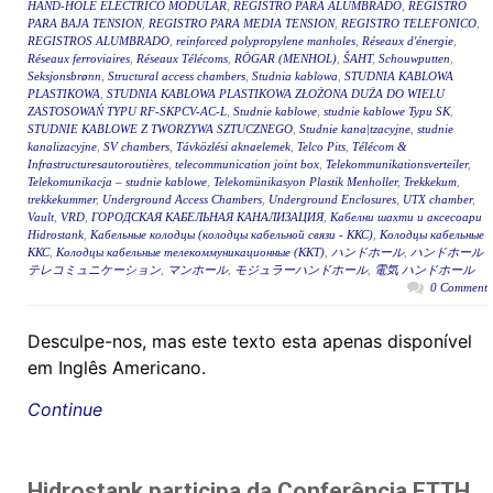
HAND-HOLE ELÉCTRICO MODULAR
,
REGISTRO PARA ALUMBRADO
,
REGISTRO
PARA BAJA TENSION
,
REGISTRO PARA MEDIA TENSION
,
REGISTRO TELEFONICO
,
REGISTROS ALUMBRADO
,
reinforced polypropylene manholes
,
Réseaux d'énergie
,
Réseaux ferroviaires
,
Réseaux Télécoms
,
RÖGAR (MENHOL)
,
ŠAHT
,
Schouwputten
,
Seksjonsbrønn
,
Structural access chambers
,
Studnia kablowa
,
STUDNIA KABLOWA
PLASTIKOWA
,
STUDNIA KABLOWA PLASTIKOWA ZŁOŻONA DUŻA DO WIELU
ZASTOSOWAŃ TYPU RF-SKPCV-AC-L
,
Studnie kablowe
,
studnie kablowe Typu SK
,
STUDNIE KABLOWE Z TWORZYWA SZTUCZNEGO
,
Studnie kana|tzacyjne
,
studnie
kanalizacyjne
,
SV chambers
,
Távközlési aknaelemek
,
Telco Pits
,
Télécom &
Infrastructuresautoroutières
,
telecommunication joint box
,
Telekommunikationsverteiler
,
Telekomunikacja – studnie kablowe
,
Telekomünikasyon Plastik Menholler
,
Trekkekum
,
trekkekummer
,
Underground Access Chambers
,
Underground Enclosures
,
UTX chamber
,
Vault
,
VRD
,
ГОРОДСКАЯ КАБЕЛЬНАЯ КАНАЛИЗАЦИЯ
,
Кабелни шахти и аксесоари
Hidrostank
,
Кабельные колодцы (колодцы кабельной связи - ККС)
,
Колодцы кабельные
ККС
,
Колодцы кабельные телекоммуникационные (ККТ)
,
ハンドホール
,
ハンドホール
テレコミュニケーション
,
マンホール
,
モジュラーハンドホール
,
電気 ハンドホール
0 Comment
Desculpe-nos, mas este texto esta apenas disponível
em Inglês Americano.
Continue
Hidrostank participa da Conferência FTTH