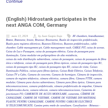
Continue
(English) Hidrostank participates in the
next ANGA COM, Germany
maio 13, 2024
by Juan Gazpio Irujo
AV chambers
,
brøndkammer
,
Brønn
,
Brønnene
,
brunn
,
Brunnar
,
Brunnarna
,
Buzón de inspección prefabricado
,
Buzón para registros eléctricos
,
Buzones Eléctricos
,
Buzones prefabricados
,
cable
chamber
,
Cable management pit
,
Cable management vault
,
CABLE PIT
,
caixa de acesso
,
Caixa de Luz e Passagem
,
caixa de passagem elétrica
,
Caixa de passagem para
iluminação
,
Caixa modular em polipropileno de alta resistência
,
caixas da rede distribuição subterrânea
,
caixas de passagem
,
caixas de passagem de fibra
ótica e telefonia
,
caixas de passagem para fibras ópticas
,
caixas de passagens tipo R1
,
caixas de passagens tipo R2
,
caixas de passagens tipo R3
,
caixas de visita
,
Caixas
Iluminação Pública
,
caixas para fibras ópticas
,
Caixas Rede Elétrica
,
Caixas Telefonia
,
Caixas TV a Cabo
,
Camara de concreto
,
Camara de hormigon
,
Cámara de inspección
,
camara de registro telefonica
,
cámara eléctrica
,
camara fibra
,
Cámara FTTH
,
camara
modular
,
Cámara para ductos subterráneos
,
Cámara para fibra óptica
,
Cámara para
telecomunicaciones
,
camara prefabricada
,
cámara prefabricada de empalme
,
Cámara
Prefabricadas ducto
,
camara telecom
,
camara telecomunicaciones
,
Camereta de
jonctionare FO
,
CAMERETE DE ACCES MODULARE
,
cameretta
,
CĂMINE DE
CANALIZARE
,
CAMINE DE VIZITARE
,
CAMINE DE VIZITARE DIN MATERIAL
PLASTIC PENTRU CANALIZARE
,
CAMINE PENTRU CABLURI ELECTRICE
SI TELECOMUNICATII
,
Camine petru retele de canalizare
,
Canalisation - Réseaux -