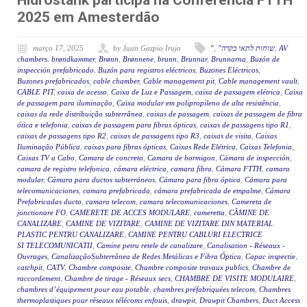
Hidrostank participa na Conferência FTTH
2025 em Amesterdão
março 17, 2025
by Juan Gazpio Irujo
"
,
"שוחות לתאי בקרה
,
AV
chambers
,
brøndkammer
,
Brønn
,
Brønnene
,
brunn
,
Brunnar
,
Brunnarna
,
Buzón de
inspección prefabricado
,
Buzón para registros eléctricos
,
Buzones Eléctricos
,
Buzones prefabricados
,
cable chamber
,
Cable management pit
,
Cable management vault
,
CABLE PIT
,
caixa de acesso
,
Caixa de Luz e Passagem
,
caixa de passagem elétrica
,
Caixa
de passagem para iluminação
,
Caixa modular em polipropileno de alta resistência
,
caixas da rede distribuição subterrânea
,
caixas de passagem
,
caixas de passagem de fibra
ótica e telefonia
,
caixas de passagem para fibras ópticas
,
caixas de passagens tipo R1
,
caixas de passagens tipo R2
,
caixas de passagens tipo R3
,
caixas de visita
,
Caixas
Iluminação Pública
,
caixas para fibras ópticas
,
Caixas Rede Elétrica
,
Caixas Telefonia
,
Caixas TV a Cabo
,
Camara de concreto
,
Camara de hormigon
,
Cámara de inspección
,
camara de registro telefonica
,
cámara eléctrica
,
camara fibra
,
Cámara FTTH
,
camara
modular
,
Cámara para ductos subterráneos
,
Cámara para fibra óptica
,
Cámara para
telecomunicaciones
,
camara prefabricada
,
cámara prefabricada de empalme
,
Cámara
Prefabricadas ducto
,
camara telecom
,
camara telecomunicaciones
,
Camereta de
jonctionare FO
,
CAMERETE DE ACCES MODULARE
,
cameretta
,
CĂMINE DE
CANALIZARE
,
CAMINE DE VIZITARE
,
CAMINE DE VIZITARE DIN MATERIAL
PLASTIC PENTRU CANALIZARE
,
CAMINE PENTRU CABLURI ELECTRICE
SI TELECOMUNICATII
,
Camine petru retele de canalizare
,
Canalisation - Réseaux -
Ouvrages
,
CanalizaçãoSubterrânea de Redes Metálicas e Fibra Óptica
,
Capac inspectie
,
catchpit
,
CATV
,
Chambre composite
,
Chambre composite travaux publics
,
Chambre de
raccordement
,
Chambre de tirage - Réseaux secs
,
CHAMBRE DE VISITE MODULAIRE
,
chambres d’équipement pour eau potable
,
chambres préfabriquées telecom
,
Chambres
thermoplastiques pour réseaux télécoms enfouis
,
drawpit
,
Drawpit Chambers
,
Duct Access