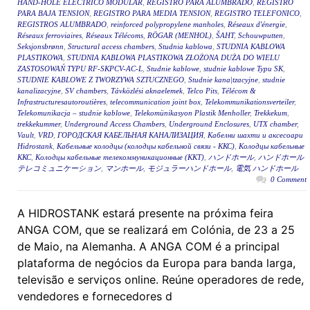
HAND-HOLE ELÉCTRICO MODULAR
,
REGISTRO PARA ALUMBRADO
,
REGISTRO
PARA BAJA TENSION
,
REGISTRO PARA MEDIA TENSION
,
REGISTRO TELEFONICO
,
REGISTROS ALUMBRADO
,
reinforced polypropylene manholes
,
Réseaux d'énergie
,
Réseaux ferroviaires
,
Réseaux Télécoms
,
RÖGAR (MENHOL)
,
ŠAHT
,
Schouwputten
,
Seksjonsbrønn
,
Structural access chambers
,
Studnia kablowa
,
STUDNIA KABLOWA
PLASTIKOWA
,
STUDNIA KABLOWA PLASTIKOWA ZŁOŻONA DUŻA DO WIELU
ZASTOSOWAŃ TYPU RF-SKPCV-AC-L
,
Studnie kablowe
,
studnie kablowe Typu SK
,
STUDNIE KABLOWE Z TWORZYWA SZTUCZNEGO
,
Studnie kana|tzacyjne
,
studnie
kanalizacyjne
,
SV chambers
,
Távközlési aknaelemek
,
Telco Pits
,
Télécom &
Infrastructuresautoroutières
,
telecommunication joint box
,
Telekommunikationsverteiler
,
Telekomunikacja – studnie kablowe
,
Telekomünikasyon Plastik Menholler
,
Trekkekum
,
trekkekummer
,
Underground Access Chambers
,
Underground Enclosures
,
UTX chamber
,
Vault
,
VRD
,
ГОРОДСКАЯ КАБЕЛЬНАЯ КАНАЛИЗАЦИЯ
,
Кабелни шахти и аксесоари
Hidrostank
,
Кабельные колодцы (колодцы кабельной связи - ККС)
,
Колодцы кабельные
ККС
,
Колодцы кабельные телекоммуникационные (ККТ)
,
ハンドホール
,
ハンドホール
テレコミュニケーション
,
マンホール
,
モジュラーハンドホール
,
電気 ハンドホール
0 Comment
A HIDROSTANK estará presente na próxima feira
ANGA COM, que se realizará em Colónia, de 23 a 25
de Maio, na Alemanha. A ANGA COM é a principal
plataforma de negócios da Europa para banda larga,
televisão e serviços online. Reúne operadores de rede,
vendedores e fornecedores d