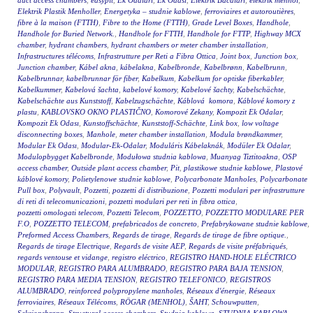
duct access chambers
,
easypit
,
Ek Odalari
,
Ek Odasi
,
Elektrik Bacaları
,
elektrik menhol
,
Elektrik Plastik Menholler
,
Energetyka – studnie kablowe
,
ferroviaires et autoroutières
,
fibre à la maison (FTTH)
,
Fibre to the Home (FTTH)
,
Grade Level Boxes
,
Handhole
,
Handhole for Buried Network.
,
Handhole for FTTH
,
Handhole for FTTP
,
Highway MCX
chamber
,
hydrant chambers
,
hydrant chambers or meter chamber installation
,
Infrastructures télécoms
,
Infrastrutture per Reti a Fibra Ottica
,
Joint box
,
Junction box
,
Junction chamber
,
Kábel akna
,
kábelakna
,
Kabelbronde
,
Kabelbrønn
,
Kabelbrunn
,
Kabelbrunnar
,
kabelbrunnar för fiber
,
Kabelkum
,
Kabelkum for optiske fiberkabler
,
Kabelkummer
,
Kabelová šachta
,
kabelové komory
,
Kabelové šachty
,
Kabelschächte
,
Kabelschächte aus Kunststoff
,
Kabelzugschächte
,
Káblová komora
,
Káblové komory z
plastu
,
KABLOVSKO OKNO PLASTIČNO
,
Komorové Zekany
,
Kompozit Ek Odalar
,
Kompozit Ek Odası
,
Kunstoffschächte
,
Kunststoff-Schächte
,
Link box
,
low voltage
disconnecting boxes
,
Manhole
,
meter chamber installation
,
Modula brøndkammer
,
Modular Ek Odası
,
Modular-Ek-Odalar
,
Moduláris Kábelaknák
,
Modüler Ek Odalar
,
Modulopbygget Kabelbronde
,
Modułowa studnia kablowa
,
Muanyag Tiztitoakna
,
OSP
access chamber
,
Outside plant access chamber
,
Pit
,
plastikowe studnie kablowe
,
Plastové
káblové komory
,
Polietylenowe studnie kablowe
,
Polycarbonate Manholes
,
Polycarbonate
Pull box
,
Polyvault
,
Pozzetti
,
pozzetti di distribuzione
,
Pozzetti modulari per infrastrutture
di reti di telecomunicazioni
,
pozzetti modulari per reti in fibra ottica
,
pozzetti omologati telecom
,
Pozzetti Telecom
,
POZZETTO
,
POZZETTO MODULARE PER
F.O
,
POZZETTO TELECOM
,
prefabricados de concreto
,
Prefabrykowane studnie kablowe
,
Preformed Access Chambers
,
Regards de tirage
,
Regards de tirage de fibre optique.
,
Regards de tirage Electrique
,
Regards de visite AEP
,
Regards de visite préfabriqués
,
regards ventouse et vidange
,
registro eléctrico
,
REGISTRO HAND-HOLE ELÉCTRICO
MODULAR
,
REGISTRO PARA ALUMBRADO
,
REGISTRO PARA BAJA TENSION
,
REGISTRO PARA MEDIA TENSION
,
REGISTRO TELEFONICO
,
REGISTROS
ALUMBRADO
,
reinforced polypropylene manholes
,
Réseaux d'énergie
,
Réseaux
ferroviaires
,
Réseaux Télécoms
,
RÖGAR (MENHOL)
,
ŠAHT
,
Schouwputten
,