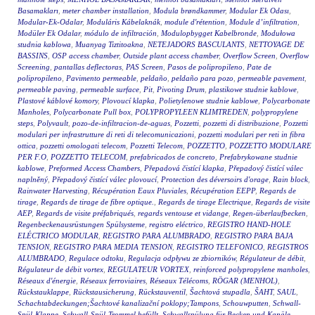
Basamakları
,
meter chamber installation
,
Modula brøndkammer
,
Modular Ek Odası
,
Modular-Ek-Odalar
,
Moduláris Kábelaknák
,
module d'rétention
,
Module d’infiltration
,
Modüler Ek Odalar
,
módulo de infiltración
,
Modulopbygget Kabelbronde
,
Modułowa
studnia kablowa
,
Muanyag Tiztitoakna
,
NETEJADORS BASCULANTS
,
NETTOYAGE DE
BASSINS
,
OSP access chamber
,
Outside plant access chamber
,
Overflow Screen
,
Overflow
Screening
,
pantallas deflectoras
,
PAS Screen
,
Pasos de polipropileno
,
Pate de
polipropileno
,
Pavimento permeable
,
peldaño
,
peldaño para pozo
,
permeable pavement
,
permeable paving
,
permeable surface
,
Pit
,
Pivoting Drum
,
plastikowe studnie kablowe
,
Plastové káblové komory
,
Plovoucí klapka
,
Polietylenowe studnie kablowe
,
Polycarbonate
Manholes
,
Polycarbonate Pull box
,
POLYPROPYLEEN KLIMTREDEN
,
polypropylene
steps
,
Polyvault
,
pozo-de-infiltracion-de-aguas
,
Pozzetti
,
pozzetti di distribuzione
,
Pozzetti
modulari per infrastrutture di reti di telecomunicazioni
,
pozzetti modulari per reti in fibra
ottica
,
pozzetti omologati telecom
,
Pozzetti Telecom
,
POZZETTO
,
POZZETTO MODULARE
PER F.O
,
POZZETTO TELECOM
,
prefabricados de concreto
,
Prefabrykowane studnie
kablowe
,
Preformed Access Chambers
,
Přepadová čistící klapka
,
Přepadový čistící válec
naplněný
,
Přepadový čistící válec plovoucí
,
Protection des déversoirs d'orage
,
Rain block
,
Rainwater Harvesting
,
Récupération Eaux Pluviales
,
Récupération EEPP
,
Regards de
tirage
,
Regards de tirage de fibre optique.
,
Regards de tirage Electrique
,
Regards de visite
AEP
,
Regards de visite préfabriqués
,
regards ventouse et vidange
,
Regen-überlaufbecken
,
Regenbeckenausrüstungen Spülsysteme
,
registro eléctrico
,
REGISTRO HAND-HOLE
ELÉCTRICO MODULAR
,
REGISTRO PARA ALUMBRADO
,
REGISTRO PARA BAJA
TENSION
,
REGISTRO PARA MEDIA TENSION
,
REGISTRO TELEFONICO
,
REGISTROS
ALUMBRADO
,
Regulace odtoku
,
Regulacja odpływu ze zbiorników
,
Régulateur de débit
,
Régulateur de débit vortex
,
REGULATEUR VORTEX
,
reinforced polypropylene manholes
,
Réseaux d'énergie
,
Réseaux ferroviaires
,
Réseaux Télécoms
,
RÖGAR (MENHOL)
,
Rückstauklappe
,
Rückstausicherung
,
Rückstauventil
,
Šachtová stupadla
,
ŠAHT
,
SAUL
,
Schachtabdeckungen;Šachtové kanalizační poklopy;Tampons
,
Schouwputten
,
Schwall-
Spül-Klappe
,
Schwall-Spül-Trommel befüllt
,
Schwallspülung für Becken und Kanäle
,