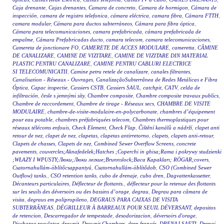
Caja drenante
,
Cajas drenantes
,
Camara de concreto
,
Camara de hormigon
,
Cámara de
inspección
,
camara de registro telefonica
,
cámara eléctrica
,
camara fibra
,
Cámara FTTH
,
camara modular
,
Cámara para ductos subterráneos
,
Cámara para fibra óptica
,
Cámara para telecomunicaciones
,
camara prefabricada
,
cámara prefabricada de
empalme
,
Cámara Prefabricadas ducto
,
camara telecom
,
camara telecomunicaciones
,
Camereta de jonctionare FO
,
CAMERETE DE ACCES MODULARE
,
cameretta
,
CĂMINE
DE CANALIZARE
,
CAMINE DE VIZITARE
,
CAMINE DE VIZITARE DIN MATERIAL
PLASTIC PENTRU CANALIZARE
,
CAMINE PENTRU CABLURI ELECTRICE
SI TELECOMUNICATII
,
Camine petru retele de canalizare
,
canales filtrantes
,
Canalisation - Réseaux - Ouvrages
,
CanalizaçãoSubterrânea de Redes Metálicas e Fibra
Óptica
,
Capac inspectie
,
Cassiers CSTB
,
Cassiers SAUL
,
catchpit
,
CATV
,
celda de
infiltración
,
česle s jemnými síty
,
Chambre composite
,
Chambre composite travaux publics
,
Chambre de raccordement
,
Chambre de tirage - Réseaux secs
,
CHAMBRE DE VISITE
MODULAIRE
,
chambre-de-visite-modulaire-en-polycarbonate
,
chambres d’équipement
pour eau potable
,
chambres préfabriquées telecom
,
Chambres thermoplastiques pour
réseaux télécoms enfouis
,
Check Element
,
Check Flap
,
Čištění kanálů a nádrží
,
clapet anti
retour de nez
,
clapet de nez
,
clapetas
,
clapetas antirretorno
,
clapets
,
clapets anti-retour
,
Clapets de chasses
,
Clapets de nez
,
Combined Sewer Overflow Screens
,
concrete
pavements
,
couvercles;Aknafedelek;Hatches ;Coperchi in ghisa;Rama i pokrywy studzienki
;WŁAZY I WPUSTY;Люки;Люки легкие;Brunnslock;Baca Kapakları; RÖGAR;covers
,
Csatornahullám-öblítőcsappantyú
,
Csatornahullám-öblítődob
,
CSO (Combined Sewer
Outflow) tanks.
,
CSO retention tanks
,
cubo de drenaje
,
cubo dren
,
Dagvattenkassetter
,
Décanteurs particulaires
,
Déflecteur de flottants.
,
déflecteur pour la retenue des flottants
sur les seuils des déversoirs ou des bassins d’orage
,
degrau
,
Degrau para câmara de
visita
,
degraus em polipropileno
,
DEGRAUS PARA CAIXAS DE VISITA
SUBTERRÂNEAS
,
DÉGRILLEUR À BARREAUX POUR SEUIL DÉVERSANT
,
depositos
de retencion
,
Descarregador de tempestade
,
desodorizacion
,
déversoirs d'orage
,
Discharge regulator
,
drawpit
,
Drawpit Chambers
,
dren francés
,
DRENAJ ŞAFTI
,
Drenaj