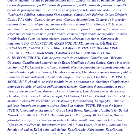
ótica e telefonia
,
caixas de passagem para fibras ópticas
,
caixas de passagem tipo R1
,
caixas de passagem tipo R2
,
caixas de passagem tipo R3
,
caixas de passagens tipo R1
,
caixas de passagens tipo R2
,
caixas de passagens tipo R3
,
caixas de visita
,
Caixas
Iluminação Pública
,
caixas para fibras ópticas
,
Caixas Rede Elétrica
,
Caixas Telefonia
,
Caixas TV a Cabo
,
Camara de concreto
,
Camara de hormigon
,
Cámara de inspección
,
camara de registro telefonica
,
cámara eléctrica
,
camara fibra
,
Cámara FTTH
,
camara
modular
,
Cámara para ductos subterráneos
,
Cámara para fibra óptica
,
Cámara para
telecomunicaciones
,
camara prefabricada
,
cámara prefabricada de empalme
,
Cámara
Prefabricadas ducto
,
camara telecom
,
camara telecomunicaciones
,
Camereta de
jonctionare FO
,
CAMERETE DE ACCES MODULARE
,
cameretta
,
CĂMINE DE
CANALIZARE
,
CAMINE DE VIZITARE
,
CAMINE DE VIZITARE DIN MATERIAL
PLASTIC PENTRU CANALIZARE
,
CAMINE PENTRU CABLURI ELECTRICE
SI TELECOMUNICATII
,
Camine petru retele de canalizare
,
Canalisation - Réseaux -
Ouvrages
,
CanalizaçãoSubterrânea de Redes Metálicas e Fibra Óptica
,
Capac inspectie
,
catchpit
,
CATV
,
Central fotovoltaica
,
centrale electrice fotovoltaice
,
centrale fotovoltaica
,
Centrale solaire photovoltaïque
,
Chambre composite
,
Chambre composite travaux publics
,
Chambre de raccordement
,
Chambre de tirage - Réseaux secs
,
CHAMBRE DE VISITE
MODULAIRE
,
chambre-de-visite-modulaire-en-polycarbonate
,
chambres d’équipement
pour eau potable
,
chambres préfabriquées telecom
,
Chambres thermoplastiques pour
réseaux télécoms enfouis
,
drawpit
,
Drawpit Chambers
,
Duct Access Boxes
,
duct access
chamber
,
duct access chambers
,
easypit
,
Ek Odalari
,
Ek Odasi
,
Elektrik Bacaları
,
elektrik
menhol
,
Elektrik Plastik Menholler
,
elektrownię fotowoltaiczną
,
Energetyka – studnie
kablowe
,
ferroviaires et autoroutières
,
fibre à la maison (FTTH)
,
Fibre to the Home
(FTTH)
,
fotovoltaik enerji santrali
,
Grade Level Boxes
,
Handhole
,
Handhole for Buried
Network.
,
Handhole for FTTH
,
Handhole for FTTP
,
Highway MCX chamber
,
Huerta
fotovolataica
,
hydrant chambers or meter chamber installation
,
impianti fotovoltaici
,
Infrastructures télécoms
,
Infrastrutture per Reti a Fibra Ottica
,
Joint box
,
Junction box
,
Junction chamber
,
Kábel akna
,
kábelakna
,
Kabelbronde
,
Kabelbrønn
,
Kabelbrunn
,