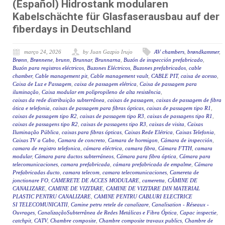
(Español) Hidrostank modularen
Kabelschächte für Glasfaserausbau auf der
fiberdays in Deutschland
março 24, 2026
by Juan Gazpio Irujo
AV chambers
,
brøndkammer
,
Brønn
,
Brønnene
,
brunn
,
Brunnar
,
Brunnarna
,
Buzón de inspección prefabricado
,
Buzón para registros eléctricos
,
Buzones Eléctricos
,
Buzones prefabricados
,
cable
chamber
,
Cable management pit
,
Cable management vault
,
CABLE PIT
,
caixa de acesso
,
Caixa de Luz e Passagem
,
caixa de passagem elétrica
,
Caixa de passagem para
iluminação
,
Caixa modular em polipropileno de alta resistência
,
caixas da rede distribuição subterrânea
,
caixas de passagem
,
caixas de passagem de fibra
ótica e telefonia
,
caixas de passagem para fibras ópticas
,
caixas de passagem tipo R1
,
caixas de passagem tipo R2
,
caixas de passagem tipo R3
,
caixas de passagens tipo R1
,
caixas de passagens tipo R2
,
caixas de passagens tipo R3
,
caixas de visita
,
Caixas
Iluminação Pública
,
caixas para fibras ópticas
,
Caixas Rede Elétrica
,
Caixas Telefonia
,
Caixas TV a Cabo
,
Camara de concreto
,
Camara de hormigon
,
Cámara de inspección
,
camara de registro telefonica
,
cámara eléctrica
,
camara fibra
,
Cámara FTTH
,
camara
modular
,
Cámara para ductos subterráneos
,
Cámara para fibra óptica
,
Cámara para
telecomunicaciones
,
camara prefabricada
,
cámara prefabricada de empalme
,
Cámara
Prefabricadas ducto
,
camara telecom
,
camara telecomunicaciones
,
Camereta de
jonctionare FO
,
CAMERETE DE ACCES MODULARE
,
cameretta
,
CĂMINE DE
CANALIZARE
,
CAMINE DE VIZITARE
,
CAMINE DE VIZITARE DIN MATERIAL
PLASTIC PENTRU CANALIZARE
,
CAMINE PENTRU CABLURI ELECTRICE
SI TELECOMUNICATII
,
Camine petru retele de canalizare
,
Canalisation - Réseaux -
Ouvrages
,
CanalizaçãoSubterrânea de Redes Metálicas e Fibra Óptica
,
Capac inspectie
,
catchpit
,
CATV
,
Chambre composite
,
Chambre composite travaux publics
,
Chambre de