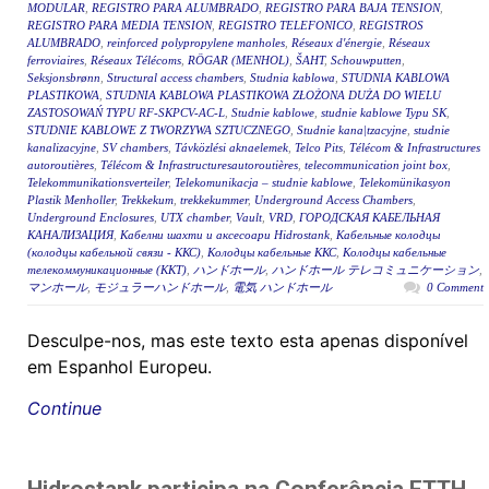
MODULAR
,
REGISTRO PARA ALUMBRADO
,
REGISTRO PARA BAJA TENSION
,
REGISTRO PARA MEDIA TENSION
,
REGISTRO TELEFONICO
,
REGISTROS
ALUMBRADO
,
reinforced polypropylene manholes
,
Réseaux d'énergie
,
Réseaux
ferroviaires
,
Réseaux Télécoms
,
RÖGAR (MENHOL)
,
ŠAHT
,
Schouwputten
,
Seksjonsbrønn
,
Structural access chambers
,
Studnia kablowa
,
STUDNIA KABLOWA
PLASTIKOWA
,
STUDNIA KABLOWA PLASTIKOWA ZŁOŻONA DUŻA DO WIELU
ZASTOSOWAŃ TYPU RF-SKPCV-AC-L
,
Studnie kablowe
,
studnie kablowe Typu SK
,
STUDNIE KABLOWE Z TWORZYWA SZTUCZNEGO
,
Studnie kana|tzacyjne
,
studnie
kanalizacyjne
,
SV chambers
,
Távközlési aknaelemek
,
Telco Pits
,
Télécom & Infrastructures
autoroutières
,
Télécom & Infrastructuresautoroutières
,
telecommunication joint box
,
Telekommunikationsverteiler
,
Telekomunikacja – studnie kablowe
,
Telekomünikasyon
Plastik Menholler
,
Trekkekum
,
trekkekummer
,
Underground Access Chambers
,
Underground Enclosures
,
UTX chamber
,
Vault
,
VRD
,
ГОРОДСКАЯ КАБЕЛЬНАЯ
КАНАЛИЗАЦИЯ
,
Кабелни шахти и аксесоари Hidrostank
,
Кабельные колодцы
(колодцы кабельной связи - ККС)
,
Колодцы кабельные ККС
,
Колодцы кабельные
телекоммуникационные (ККТ)
,
ハンドホール
,
ハンドホール テレコミュニケーション
,
マンホール
,
モジュラーハンドホール
,
電気 ハンドホール
0 Comment
Desculpe-nos, mas este texto esta apenas disponível
em Espanhol Europeu.
Continue