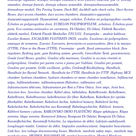
sistemleri
,
drenaje francés
,
drenaje urbano sostenible
,
drenajeurbanosostenible
,
drenazhnye moduli
,
Dry Paving System
,
Duck Bill
,
duckbill style check valve
,
Duct Access
Boxes
,
duct access chamber
,
duct access chambers
,
duzzasztócs-appantyú
,
duzzasztócsappantyúk
,
Duzzasztómű
,
easypit
,
echelon
,
Échelon en polypropylène courbe
,
Échelon en polypropylène droit
,
ECHELON POLYPROPYLENE
,
echelons
,
Échelons pour
puits
,
Eco-cunetas antivuelco en carreteras
,
Ek Odalari
,
Ek Odasi
,
Elektrik Bacaları
,
elektrik menhol
,
Elektrik Plastik Menholler
,
EN13101
,
Energetyka – studnie kablowe
,
Escalier flottant
,
ESCALIERS FLOTTANTS INOX
,
escalin
,
Escalones de polipropileno
,
estanque de tormenta
,
Eyector
,
Eyectores
,
ferroviaires et autoroutières
,
fibre à la maison
(FTTH)
,
Fibre to the Home (FTTH)
,
Finomszita - geréb
,
flood attenuation block
,
flow
regulator
,
flushing gate
,
gate flushing system
,
geocells
,
Geocellular Tank
,
geoestructura
,
Grade Level Boxes
,
gradini
,
Gradini alla marinara
,
Gradini in acciaio rivestiti in
polipropilene
,
Gradini per parete curva e piana per l'edilizia
,
Gradini per pozzetti
,
Gradino per pozzetti
,
Grille oscillante
,
grilles
,
Grobstoff-Rückhaltung
,
Handhole
,
Handhole for Buried Network.
,
Handhole for FTTH
,
Handhole for FTTP
,
Highway MCX
chamber
,
hydrant chambers
,
hydrant chambers or meter chamber installation
,
Infiltracinė
talpa
,
Infiltratiekratten
,
infiltratiesysteem Hidrobox
,
infiltration cell
,
Infrastructures télécoms
,
Infrastrutture per Reti a Fibra Ottica
,
Iron steps
,
Joint box
,
Junction box
,
Junction chamber
,
Kábel akna
,
kábelakna
,
Kabelbronde
,
Kabelbrønn
,
Kabelbrunn
,
Kabelbrunnar
,
kabelbrunnar för fiber
,
Kabelkum
,
Kabelkum for optiske
fiberkabler
,
Kabelkummer
,
Kabelová šachta
,
kabelové komory
,
Kabelové šachty
,
Kabelschächte
,
Kabelschächte aus Kunststoff
,
Kabelzugschächte
,
Káblová komora
,
Káblové komory z plastu
,
KABLOVSKO OKNO PLASTIČNO
,
Klapa spłukująca
,
Klapa
zwrotna
,
klapy zwrotne
,
Komorové Zekany
,
Kompozit Ek Odalar
,
Kompozit Ek Odası
,
Kunstoffschächte
,
Kunststoff-Schächte
,
La régulation de débit
,
Lefolyás-szabályozók
,
Lengősugár-tisztító
,
Limiteur de débit
,
limpiador autobasculante
,
limpiador basculantes
,
Link box
,
low voltage disconnecting boxes
,
Manhole
,
manhole safety steps.
,
manhole step
,
manhole steps
,
MENHOL BASAMAKLAR
,
menhol basamakları
,
Menhol Merdiven