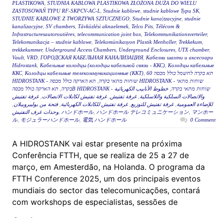
PLASTIKOWA
,
STUDNIA KABLOWA PLASTIKOWA ZŁOŻONA DUŻA DO WIELU
ZASTOSOWAŃ TYPU RF-SKPCV-AC-L
,
Studnie kablowe
,
studnie kablowe Typu SK
,
STUDNIE KABLOWE Z TWORZYWA SZTUCZNEGO
,
Studnie kana|tzacyjne
,
studnie
kanalizacyjne
,
SV chambers
,
Távközlési aknaelemek
,
Telco Pits
,
Télécom &
Infrastructuresautoroutières
,
telecommunication joint box
,
Telekommunikationsverteiler
,
Telekomunikacja – studnie kablowe
,
Telekomünikasyon Plastik Menholler
,
Trekkekum
,
trekkekummer
,
Underground Access Chambers
,
Underground Enclosures
,
UTX chamber
,
Vault
,
VRD
,
ГОРОДСКАЯ КАБЕЛЬНАЯ КАНАЛИЗАЦИЯ
,
Кабелни шахти и аксесоари
Hidrostank
,
Кабельные колодцы (колодцы кабельной связи - ККС)
,
Колодцы кабельные
ККС
,
Колодцы кабельные телекоммуникационные (ККТ)
,
תא בקרה לחשמל כולל מכסה 60
תא הארקה כולל מכסה HIDROSTANK - שוחות מתאי
,
HIDROSTANK - שוחות מתאי בקרה
,
בקרה
خطوط الأنابيب الكهربائية
,
תא הארקה כולל מכסהB HIDROSTANK - שוחות מתאי בקרה
غرفة تفتيش
,
غرفة تفتيش لكابلات الاتصالات
,
غرفة تفتيش
,
والاتصالات السلكية واللاسلكية
,
فتحة من بوليبروبيلان
,
غرفة تفتيش للكابلات الكهربائية
,
غرفة تفتيش للتوزيع
,
للإضاءة العمومية
وحدات غرف التفتيش
,
ハンドホール
,
ハンドホール テレコミュニケーション
,
マンホー
ル
,
モジュラーハンドホール
,
電気 ハンドホール
0 Comment
A HIDROSTANK vai estar presente na próxima
Conferência FTTH, que se realiza de 25 a 27 de
março, em Amesterdão, na Holanda. O programa da
FTTH Conference 2025, um dos principais eventos
mundiais do sector das telecomunicações, contará
com workshops de especialistas, sessões de