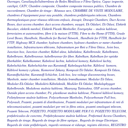
Ouvrages
,
CanalizaçãoSubterrânea de Redes Metálicas e Fibra Óptica
,
Capac inspectie
,
catchpit
,
CATV
,
Chambre composite
,
Chambre composite travaux publics
,
Chambre de
raccordement
,
Chambre de tirage - Réseaux secs
,
CHAMBRE DE VISITE MODULAIRE
,
chambres d’équipement pour eau potable
,
chambres préfabriquées telecom
,
Chambres
thermoplastiques pour réseaux télécoms enfouis
,
drawpit
,
Drawpit Chambers
,
Duct Access
Boxes
,
duct access chamber
,
duct access chambers
,
easypit
,
Ek Odalari
,
Ek Odasi
,
Elektrik
Bacaları
,
elektrik menhol
,
Elektrik Plastik Menholler
,
Energetyka – studnie kablowe
,
ferroviaires et autoroutières
,
fibre à la maison (FTTH)
,
Fibre to the Home (FTTH)
,
Grade
Level Boxes
,
Handhole
,
Handhole for Buried Network.
,
Handhole for FTTH
,
Handhole for
FTTP
,
Highway MCX chamber
,
hydrant chambers
,
hydrant chambers or meter chamber
installation
,
Infrastructures télécoms
,
Infrastrutture per Reti a Fibra Ottica
,
Joint box
,
Junction box
,
Junction chamber
,
Kábel akna
,
kábelakna
,
Kabelbronde
,
Kabelbrønn
,
Kabelbrunn
,
Kabelbrunnar
,
kabelbrunnar för fiber
,
Kabelkum
,
Kabelkum for optiske
fiberkabler
,
Kabelkummer
,
Kabelová šachta
,
kabelové komory
,
Kabelové šachty
,
Kabelschächte
,
Kabelschächte aus Kunststoff
,
Kabelzugschächte
,
Káblová komora
,
Káblové komory z plastu
,
Komorové Zekany
,
Kompozit Ek Odalar
,
Kompozit Ek Odası
,
Kunstoffschächte
,
Kunststoff-Schächte
,
Link box
,
low voltage disconnecting boxes
,
Manhole
,
meter chamber installation
,
Modula brøndkammer
,
Modular Ek Odası
,
Modular-Ek-Odalar
,
Moduláris Kábelaknák
,
Modüler Ek Odalar
,
Modulopbygget
Kabelbronde
,
Modułowa studnia kablowa
,
Muanyag Tiztitoakna
,
OSP access chamber
,
Outside plant access chamber
,
Pit
,
plastikowe studnie kablowe
,
Plastové káblové komory
,
Polietylenowe studnie kablowe
,
Polycarbonate Manholes
,
Polycarbonate Pull box
,
Polyvault
,
Pozzetti
,
pozzetti di distribuzione
,
Pozzetti modulari per infrastrutture di reti di
telecomunicazioni
,
pozzetti modulari per reti in fibra ottica
,
pozzetti omologati telecom
,
Pozzetti Telecom
,
POZZETTO
,
POZZETTO MODULARE PER F.O
,
POZZETTO TELECOM
,
prefabricados de concreto
,
Prefabrykowane studnie kablowe
,
Preformed Access Chambers
,
Regards de tirage
,
Regards de tirage de fibre optique.
,
Regards de tirage Electrique
,
Regards de visite préfabriqués
,
regards ventouse et vidange
,
registro eléctrico
,
REGISTRO