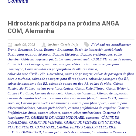
Continue
Hidrostank participa na próxima ANGA
COM, Alemanha
maio 09, 2023
by Juan Gazpio Irujo
AV chambers
,
brøndkammer
,
Brønn
,
Brønnene
,
brunn
,
Brunnar
,
Brunnarna
,
Buzón de inspección prefabricado
,
Buzón para registros eléctricos
,
Buzones Eléctricos
,
Buzones prefabricados
,
cable
chamber
,
Cable management pit
,
Cable management vault
,
CABLE PIT
,
caixa de acesso
,
Caixa de Luz e Passagem
,
caixa de passagem elétrica
,
Caixa de passagem para
iluminação
,
Caixa modular em polipropileno de alta resistência
,
caixas da rede distribuição subterrânea
,
caixas de passagem
,
caixas de passagem de fibra
ótica e telefonia
,
caixas de passagem para fibras ópticas
,
caixas de passagens tipo R1
,
caixas de passagens tipo R2
,
caixas de passagens tipo R3
,
caixas de visita
,
Caixas
Iluminação Pública
,
caixas para fibras ópticas
,
Caixas Rede Elétrica
,
Caixas Telefonia
,
Caixas TV a Cabo
,
Camara de concreto
,
Camara de hormigon
,
Cámara de inspección
,
camara de registro telefonica
,
cámara eléctrica
,
camara fibra
,
Cámara FTTH
,
camara
modular
,
Cámara para ductos subterráneos
,
Cámara para fibra óptica
,
Cámara para
telecomunicaciones
,
camara prefabricada
,
cámara prefabricada de empalme
,
Cámara
Prefabricadas ducto
,
camara telecom
,
camara telecomunicaciones
,
Camereta de
jonctionare FO
,
CAMERETE DE ACCES MODULARE
,
cameretta
,
CĂMINE DE
CANALIZARE
,
CAMINE DE VIZITARE
,
CAMINE DE VIZITARE DIN MATERIAL
PLASTIC PENTRU CANALIZARE
,
CAMINE PENTRU CABLURI ELECTRICE
SI TELECOMUNICATII
,
Camine petru retele de canalizare
,
Canalisation - Réseaux -