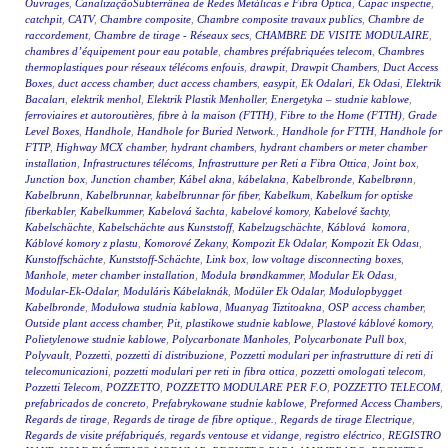
Ouvrages
,
CanalizaçãoSubterrânea de Redes Metálicas e Fibra Óptica
,
Capac inspectie
,
catchpit
,
CATV
,
Chambre composite
,
Chambre composite travaux publics
,
Chambre de
raccordement
,
Chambre de tirage - Réseaux secs
,
CHAMBRE DE VISITE MODULAIRE
,
chambres d’équipement pour eau potable
,
chambres préfabriquées telecom
,
Chambres
thermoplastiques pour réseaux télécoms enfouis
,
drawpit
,
Drawpit Chambers
,
Duct Access
Boxes
,
duct access chamber
,
duct access chambers
,
easypit
,
Ek Odalari
,
Ek Odasi
,
Elektrik
Bacaları
,
elektrik menhol
,
Elektrik Plastik Menholler
,
Energetyka – studnie kablowe
,
ferroviaires et autoroutières
,
fibre à la maison (FTTH)
,
Fibre to the Home (FTTH)
,
Grade
Level Boxes
,
Handhole
,
Handhole for Buried Network.
,
Handhole for FTTH
,
Handhole for
FTTP
,
Highway MCX chamber
,
hydrant chambers
,
hydrant chambers or meter chamber
installation
,
Infrastructures télécoms
,
Infrastrutture per Reti a Fibra Ottica
,
Joint box
,
Junction box
,
Junction chamber
,
Kábel akna
,
kábelakna
,
Kabelbronde
,
Kabelbrønn
,
Kabelbrunn
,
Kabelbrunnar
,
kabelbrunnar för fiber
,
Kabelkum
,
Kabelkum for optiske
fiberkabler
,
Kabelkummer
,
Kabelová šachta
,
kabelové komory
,
Kabelové šachty
,
Kabelschächte
,
Kabelschächte aus Kunststoff
,
Kabelzugschächte
,
Káblová komora
,
Káblové komory z plastu
,
Komorové Zekany
,
Kompozit Ek Odalar
,
Kompozit Ek Odası
,
Kunstoffschächte
,
Kunststoff-Schächte
,
Link box
,
low voltage disconnecting boxes
,
Manhole
,
meter chamber installation
,
Modula brøndkammer
,
Modular Ek Odası
,
Modular-Ek-Odalar
,
Moduláris Kábelaknák
,
Modüler Ek Odalar
,
Modulopbygget
Kabelbronde
,
Modułowa studnia kablowa
,
Muanyag Tiztitoakna
,
OSP access chamber
,
Outside plant access chamber
,
Pit
,
plastikowe studnie kablowe
,
Plastové káblové komory
,
Polietylenowe studnie kablowe
,
Polycarbonate Manholes
,
Polycarbonate Pull box
,
Polyvault
,
Pozzetti
,
pozzetti di distribuzione
,
Pozzetti modulari per infrastrutture di reti di
telecomunicazioni
,
pozzetti modulari per reti in fibra ottica
,
pozzetti omologati telecom
,
Pozzetti Telecom
,
POZZETTO
,
POZZETTO MODULARE PER F.O
,
POZZETTO TELECOM
,
prefabricados de concreto
,
Prefabrykowane studnie kablowe
,
Preformed Access Chambers
,
Regards de tirage
,
Regards de tirage de fibre optique.
,
Regards de tirage Electrique
,
Regards de visite préfabriqués
,
regards ventouse et vidange
,
registro eléctrico
,
REGISTRO