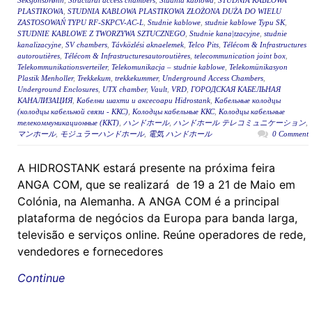
Seksjonsbrønn
,
Structural access chambers
,
Studnia kablowa
,
STUDNIA KABLOWA
PLASTIKOWA
,
STUDNIA KABLOWA PLASTIKOWA ZŁOŻONA DUŻA DO WIELU
ZASTOSOWAŃ TYPU RF-SKPCV-AC-L
,
Studnie kablowe
,
studnie kablowe Typu SK
,
STUDNIE KABLOWE Z TWORZYWA SZTUCZNEGO
,
Studnie kana|tzacyjne
,
studnie
kanalizacyjne
,
SV chambers
,
Távközlési aknaelemek
,
Telco Pits
,
Télécom & Infrastructures
autoroutières
,
Télécom & Infrastructuresautoroutières
,
telecommunication joint box
,
Telekommunikationsverteiler
,
Telekomunikacja – studnie kablowe
,
Telekomünikasyon
Plastik Menholler
,
Trekkekum
,
trekkekummer
,
Underground Access Chambers
,
Underground Enclosures
,
UTX chamber
,
Vault
,
VRD
,
ГОРОДСКАЯ КАБЕЛЬНАЯ
КАНАЛИЗАЦИЯ
,
Кабелни шахти и аксесоари Hidrostank
,
Кабельные колодцы
(колодцы кабельной связи - ККС)
,
Колодцы кабельные ККС
,
Колодцы кабельные
телекоммуникационные (ККТ)
,
ハンドホール
,
ハンドホール テレコミュニケーション
,
マンホール
,
モジュラーハンドホール
,
電気 ハンドホール
0 Comment
A HIDROSTANK estará presente na próxima feira
ANGA COM, que se realizará de 19 a 21 de Maio em
Colónia, na Alemanha. A ANGA COM é a principal
plataforma de negócios da Europa para banda larga,
televisão e serviços online. Reúne operadores de rede,
vendedores e fornecedores
Continue