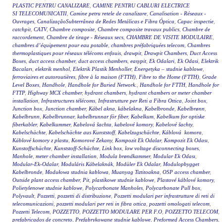
PLASTIC PENTRU CANALIZARE
,
CAMINE PENTRU CABLURI ELECTRICE
SI TELECOMUNICATII
,
Camine petru retele de canalizare
,
Canalisation - Réseaux -
Ouvrages
,
CanalizaçãoSubterrânea de Redes Metálicas e Fibra Óptica
,
Capac inspectie
,
catchpit
,
CATV
,
Chambre composite
,
Chambre composite travaux publics
,
Chambre de
raccordement
,
Chambre de tirage - Réseaux secs
,
CHAMBRE DE VISITE MODULAIRE
,
chambres d’équipement pour eau potable
,
chambres préfabriquées telecom
,
Chambres
thermoplastiques pour réseaux télécoms enfouis
,
drawpit
,
Drawpit Chambers
,
Duct Access
Boxes
,
duct access chamber
,
duct access chambers
,
easypit
,
Ek Odalari
,
Ek Odasi
,
Elektrik
Bacaları
,
elektrik menhol
,
Elektrik Plastik Menholler
,
Energetyka – studnie kablowe
,
ferroviaires et autoroutières
,
fibre à la maison (FTTH)
,
Fibre to the Home (FTTH)
,
Grade
Level Boxes
,
Handhole
,
Handhole for Buried Network.
,
Handhole for FTTH
,
Handhole for
FTTP
,
Highway MCX chamber
,
hydrant chambers
,
hydrant chambers or meter chamber
installation
,
Infrastructures télécoms
,
Infrastrutture per Reti a Fibra Ottica
,
Joint box
,
Junction box
,
Junction chamber
,
Kábel akna
,
kábelakna
,
Kabelbronde
,
Kabelbrønn
,
Kabelbrunn
,
Kabelbrunnar
,
kabelbrunnar för fiber
,
Kabelkum
,
Kabelkum for optiske
fiberkabler
,
Kabelkummer
,
Kabelová šachta
,
kabelové komory
,
Kabelové šachty
,
Kabelschächte
,
Kabelschächte aus Kunststoff
,
Kabelzugschächte
,
Káblová komora
,
Káblové komory z plastu
,
Komorové Zekany
,
Kompozit Ek Odalar
,
Kompozit Ek Odası
,
Kunstoffschächte
,
Kunststoff-Schächte
,
Link box
,
low voltage disconnecting boxes
,
Manhole
,
meter chamber installation
,
Modula brøndkammer
,
Modular Ek Odası
,
Modular-Ek-Odalar
,
Moduláris Kábelaknák
,
Modüler Ek Odalar
,
Modulopbygget
Kabelbronde
,
Modułowa studnia kablowa
,
Muanyag Tiztitoakna
,
OSP access chamber
,
Outside plant access chamber
,
Pit
,
plastikowe studnie kablowe
,
Plastové káblové komory
,
Polietylenowe studnie kablowe
,
Polycarbonate Manholes
,
Polycarbonate Pull box
,
Polyvault
,
Pozzetti
,
pozzetti di distribuzione
,
Pozzetti modulari per infrastrutture di reti di
telecomunicazioni
,
pozzetti modulari per reti in fibra ottica
,
pozzetti omologati telecom
,
Pozzetti Telecom
,
POZZETTO
,
POZZETTO MODULARE PER F.O
,
POZZETTO TELECOM
,
prefabricados de concreto
,
Prefabrykowane studnie kablowe
,
Preformed Access Chambers
,