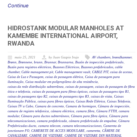
Continue
HIDROSTANK MODULAR MANHOLES AT
KAMEMBE INTERNATIONAL AIRPORT,
RWANDA
maio 25, 2021
by Juan Gazpio Irujo
AV chambers
,
brøndkammer
,
Brønn
,
Brønnene
,
brunn
,
Brunnar
,
Brunnarna
,
Buzón de inspección prefabricado
,
Buzón para registros eléctricos
,
Buzones Eléctricos
,
Buzones prefabricados
,
cable
chamber
,
Cable management pit
,
Cable management vault
,
CABLE PIT
,
caixa de acesso
,
Caixa de Luz e Passagem
,
caixa de passagem elétrica
,
Caixa de passagem para
iluminação
,
Caixa modular em polipropileno de alta resistência
,
caixas da rede distribuição subterrânea
,
caixas de passagem
,
caixas de passagem de fibra
ótica e telefonia
,
caixas de passagem para fibras ópticas
,
caixas de passagens tipo R1
,
caixas de passagens tipo R2
,
caixas de passagens tipo R3
,
caixas de visita
,
Caixas
Iluminação Pública
,
caixas para fibras ópticas
,
Caixas Rede Elétrica
,
Caixas Telefonia
,
Caixas TV a Cabo
,
Camara de concreto
,
Camara de hormigon
,
Cámara de inspección
,
camara de registro telefonica
,
cámara eléctrica
,
camara fibra
,
Cámara FTTH
,
camara
modular
,
Cámara para ductos subterráneos
,
Cámara para fibra óptica
,
Cámara para
telecomunicaciones
,
camara prefabricada
,
cámara prefabricada de empalme
,
Cámara
Prefabricadas ducto
,
camara telecom
,
camara telecomunicaciones
,
Camereta de
jonctionare FO
,
CAMERETE DE ACCES MODULARE
,
cameretta
,
CĂMINE DE
CANALIZARE
,
CAMINE DE VIZITARE
,
CAMINE DE VIZITARE DIN MATERIAL