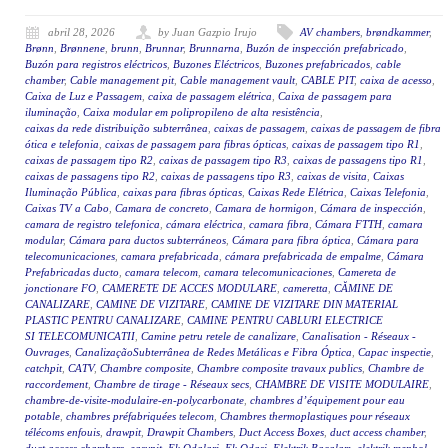
abril 28, 2026
by Juan Gazpio Irujo
AV chambers
,
brøndkammer
,
Brønn
,
Brønnene
,
brunn
,
Brunnar
,
Brunnarna
,
Buzón de inspección prefabricado
,
Buzón para registros eléctricos
,
Buzones Eléctricos
,
Buzones prefabricados
,
cable
chamber
,
Cable management pit
,
Cable management vault
,
CABLE PIT
,
caixa de acesso
,
Caixa de Luz e Passagem
,
caixa de passagem elétrica
,
Caixa de passagem para
iluminação
,
Caixa modular em polipropileno de alta resistência
,
caixas da rede distribuição subterrânea
,
caixas de passagem
,
caixas de passagem de fibra
ótica e telefonia
,
caixas de passagem para fibras ópticas
,
caixas de passagem tipo R1
,
caixas de passagem tipo R2
,
caixas de passagem tipo R3
,
caixas de passagens tipo R1
,
caixas de passagens tipo R2
,
caixas de passagens tipo R3
,
caixas de visita
,
Caixas
Iluminação Pública
,
caixas para fibras ópticas
,
Caixas Rede Elétrica
,
Caixas Telefonia
,
Caixas TV a Cabo
,
Camara de concreto
,
Camara de hormigon
,
Cámara de inspección
,
camara de registro telefonica
,
cámara eléctrica
,
camara fibra
,
Cámara FTTH
,
camara
modular
,
Cámara para ductos subterráneos
,
Cámara para fibra óptica
,
Cámara para
telecomunicaciones
,
camara prefabricada
,
cámara prefabricada de empalme
,
Cámara
Prefabricadas ducto
,
camara telecom
,
camara telecomunicaciones
,
Camereta de
jonctionare FO
,
CAMERETE DE ACCES MODULARE
,
cameretta
,
CĂMINE DE
CANALIZARE
,
CAMINE DE VIZITARE
,
CAMINE DE VIZITARE DIN MATERIAL
PLASTIC PENTRU CANALIZARE
,
CAMINE PENTRU CABLURI ELECTRICE
SI TELECOMUNICATII
,
Camine petru retele de canalizare
,
Canalisation - Réseaux -
Ouvrages
,
CanalizaçãoSubterrânea de Redes Metálicas e Fibra Óptica
,
Capac inspectie
,
catchpit
,
CATV
,
Chambre composite
,
Chambre composite travaux publics
,
Chambre de
raccordement
,
Chambre de tirage - Réseaux secs
,
CHAMBRE DE VISITE MODULAIRE
,
chambre-de-visite-modulaire-en-polycarbonate
,
chambres d’équipement pour eau
potable
,
chambres préfabriquées telecom
,
Chambres thermoplastiques pour réseaux
télécoms enfouis
,
drawpit
,
Drawpit Chambers
,
Duct Access Boxes
,
duct access chamber
,