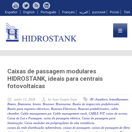
Español
|
English
|
Português
|
Français
|
العربية
|
русский
|
Polski
|
Türk
Caixas de passagem modulares
HIDROSTANK, ideais para centrais
fotovoltaicas
junho 12, 2026
by Juan Gazpio Irujo
AV chambers
,
brøndkammer
,
Brønn
,
Brønnene
,
brunn
,
Brunnar
,
Brunnarna
,
Buzón de inspección prefabricado
,
Buzón para registros eléctricos
,
Buzones Eléctricos
,
Buzones prefabricados
,
cable
chamber
,
Cable management pit
,
Cable management vault
,
CABLE PIT
,
caixa de acesso
,
Caixa de Luz e Passagem
,
caixa de passagem elétrica
,
Caixa de passagem para
iluminação
,
Caixa modular em polipropileno de alta resistência
,
caixas da rede distribuição subterrânea
,
caixas de passagem
,
caixas de passagem de fibra