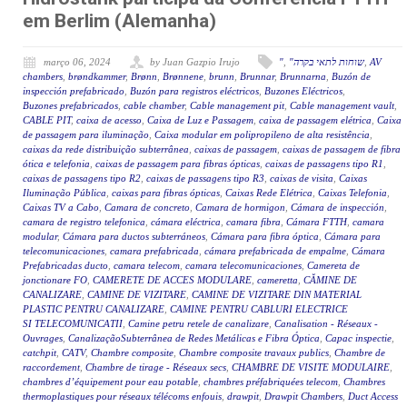
em Berlim (Alemanha)
março 06, 2024
by Juan Gazpio Irujo
"
,
"שוחות לתאי בקרה
,
AV
chambers
,
brøndkammer
,
Brønn
,
Brønnene
,
brunn
,
Brunnar
,
Brunnarna
,
Buzón de
inspección prefabricado
,
Buzón para registros eléctricos
,
Buzones Eléctricos
,
Buzones prefabricados
,
cable chamber
,
Cable management pit
,
Cable management vault
,
CABLE PIT
,
caixa de acesso
,
Caixa de Luz e Passagem
,
caixa de passagem elétrica
,
Caixa
de passagem para iluminação
,
Caixa modular em polipropileno de alta resistência
,
caixas da rede distribuição subterrânea
,
caixas de passagem
,
caixas de passagem de fibra
ótica e telefonia
,
caixas de passagem para fibras ópticas
,
caixas de passagens tipo R1
,
caixas de passagens tipo R2
,
caixas de passagens tipo R3
,
caixas de visita
,
Caixas
Iluminação Pública
,
caixas para fibras ópticas
,
Caixas Rede Elétrica
,
Caixas Telefonia
,
Caixas TV a Cabo
,
Camara de concreto
,
Camara de hormigon
,
Cámara de inspección
,
camara de registro telefonica
,
cámara eléctrica
,
camara fibra
,
Cámara FTTH
,
camara
modular
,
Cámara para ductos subterráneos
,
Cámara para fibra óptica
,
Cámara para
telecomunicaciones
,
camara prefabricada
,
cámara prefabricada de empalme
,
Cámara
Prefabricadas ducto
,
camara telecom
,
camara telecomunicaciones
,
Camereta de
jonctionare FO
,
CAMERETE DE ACCES MODULARE
,
cameretta
,
CĂMINE DE
CANALIZARE
,
CAMINE DE VIZITARE
,
CAMINE DE VIZITARE DIN MATERIAL
PLASTIC PENTRU CANALIZARE
,
CAMINE PENTRU CABLURI ELECTRICE
SI TELECOMUNICATII
,
Camine petru retele de canalizare
,
Canalisation - Réseaux -
Ouvrages
,
CanalizaçãoSubterrânea de Redes Metálicas e Fibra Óptica
,
Capac inspectie
,
catchpit
,
CATV
,
Chambre composite
,
Chambre composite travaux publics
,
Chambre de
raccordement
,
Chambre de tirage - Réseaux secs
,
CHAMBRE DE VISITE MODULAIRE
,
chambres d’équipement pour eau potable
,
chambres préfabriquées telecom
,
Chambres
thermoplastiques pour réseaux télécoms enfouis
,
drawpit
,
Drawpit Chambers
,
Duct Access