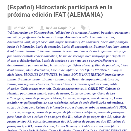
(Español) Hidrostank participará en la
próxima edición IFAT (ALEMANIA)
abril 02, 2026
by Juan Gazpio Irujo
"
,
"AbflussregelungenBürstenrechen
,
"aliviadero de tormenta
,
Appareil basculant permettant
un nettoyage efficace des bassins d’orage
,
Attenuation cells
,
Attenuation crates
,
Attenuation Tank
,
auget basculant
,
augets basculants
,
AV chambers
,
Bacia anti-poluição
,
bacia de infiltração
,
bacia de retenção
,
bacini di attenuazione
,
Balance Regulator
,
bassin
d’infiltration
,
bassin d’rétention
,
bassin de rétention
,
bassin de stockage avec nettoyage
par chasse centrale et désodorisation
,
bassin de stockage avec nettoyage par clapets de
chasse et désodorisation
,
bassin de stockage avec nettoyage par hydroéjecteurs et
désodorisation par voie sèche.
,
bassins d'orage
,
Bęben płuczący
,
Bloc de percolare
,
blocs
d’infiltration
,
blocs d’rétention
,
blocuri de infiltratie
,
BLOQUE DRENANTE
,
Bloques
alvéolaires
,
BLOQUES DRENANTES
,
bolones
,
BOX D’INFILTRATION
,
brøndkammer
,
Brønn
,
Brønnene
,
brunn
,
Brunnar
,
Brunnarna
,
Buzón de inspección prefabricado
,
Buzón para registros eléctricos
,
Buzones Eléctricos
,
Buzones prefabricados
,
cable
chamber
,
Cable management pit
,
Cable management vault
,
CABLE PIT
,
Caisson de
rétention pour bassin enterré
,
caixa de acesso
,
Caixa de drenatge
,
Caixa de Luz
e Passagem
,
caixa de passagem elétrica
,
Caixa de passagem para iluminação
,
Caixa
modular em polipropileno de alta resistência
,
caixas da rede distribuição subterrânea
,
caixas de drenagem
,
Caixas de infiltração para a drenagem urbana sustentável (SUDS)
,
caixas de passagem
,
caixas de passagem de fibra ótica e telefonia
,
caixas de passagem
para fibras ópticas
,
caixas de passagem tipo R1
,
caixas de passagem tipo R2
,
caixas de
passagem tipo R3
,
caixas de passagens tipo R1
,
caixas de passagens tipo R2
,
caixas de
passagens tipo R3
,
caixas de visita
,
Caixas Iluminação Pública
,
caixas para fibras
ópticas
,
Caixas Rede Elétrica
,
Caixas Telefonia
,
Caixas TV a Cabo
,
CAIXES DRENANTS
,