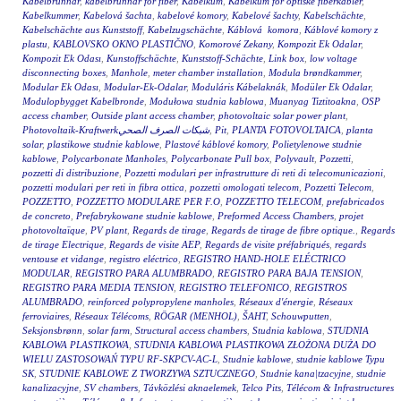
Kabelbrunnar
,
kabelbrunnar för fiber
,
Kabelkum
,
Kabelkum for optiske fiberkabler
,
Kabelkummer
,
Kabelová šachta
,
kabelové komory
,
Kabelové šachty
,
Kabelschächte
,
Kabelschächte aus Kunststoff
,
Kabelzugschächte
,
Káblová komora
,
Káblové komory z
plastu
,
KABLOVSKO OKNO PLASTIČNO
,
Komorové Zekany
,
Kompozit Ek Odalar
,
Kompozit Ek Odası
,
Kunstoffschächte
,
Kunststoff-Schächte
,
Link box
,
low voltage
disconnecting boxes
,
Manhole
,
meter chamber installation
,
Modula brøndkammer
,
Modular Ek Odası
,
Modular-Ek-Odalar
,
Moduláris Kábelaknák
,
Modüler Ek Odalar
,
Modulopbygget Kabelbronde
,
Modułowa studnia kablowa
,
Muanyag Tiztitoakna
,
OSP
access chamber
,
Outside plant access chamber
,
photovoltaic solar power plant
,
Photovoltaik-Kraftwerkشبكات الصرف الصحي
,
Pit
,
PLANTA FOTOVOLTAICA
,
planta
solar
,
plastikowe studnie kablowe
,
Plastové káblové komory
,
Polietylenowe studnie
kablowe
,
Polycarbonate Manholes
,
Polycarbonate Pull box
,
Polyvault
,
Pozzetti
,
pozzetti di distribuzione
,
Pozzetti modulari per infrastrutture di reti di telecomunicazioni
,
pozzetti modulari per reti in fibra ottica
,
pozzetti omologati telecom
,
Pozzetti Telecom
,
POZZETTO
,
POZZETTO MODULARE PER F.O
,
POZZETTO TELECOM
,
prefabricados
de concreto
,
Prefabrykowane studnie kablowe
,
Preformed Access Chambers
,
projet
photovoltaïque
,
PV plant
,
Regards de tirage
,
Regards de tirage de fibre optique.
,
Regards
de tirage Electrique
,
Regards de visite AEP
,
Regards de visite préfabriqués
,
regards
ventouse et vidange
,
registro eléctrico
,
REGISTRO HAND-HOLE ELÉCTRICO
MODULAR
,
REGISTRO PARA ALUMBRADO
,
REGISTRO PARA BAJA TENSION
,
REGISTRO PARA MEDIA TENSION
,
REGISTRO TELEFONICO
,
REGISTROS
ALUMBRADO
,
reinforced polypropylene manholes
,
Réseaux d'énergie
,
Réseaux
ferroviaires
,
Réseaux Télécoms
,
RÖGAR (MENHOL)
,
ŠAHT
,
Schouwputten
,
Seksjonsbrønn
,
solar farm
,
Structural access chambers
,
Studnia kablowa
,
STUDNIA
KABLOWA PLASTIKOWA
,
STUDNIA KABLOWA PLASTIKOWA ZŁOŻONA DUŻA DO
WIELU ZASTOSOWAŃ TYPU RF-SKPCV-AC-L
,
Studnie kablowe
,
studnie kablowe Typu
SK
,
STUDNIE KABLOWE Z TWORZYWA SZTUCZNEGO
,
Studnie kana|tzacyjne
,
studnie
kanalizacyjne
,
SV chambers
,
Távközlési aknaelemek
,
Telco Pits
,
Télécom & Infrastructures