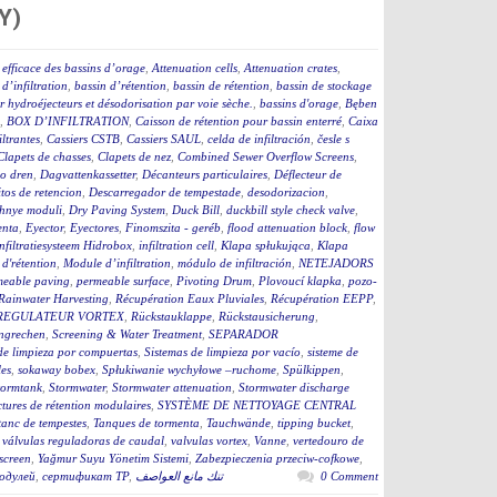
Y)
efficace des bassins d’orage
,
Attenuation cells
,
Attenuation crates
,
 d’infiltration
,
bassin d’rétention
,
bassin de rétention
,
bassin de stockage
 hydroéjecteurs et désodorisation par voie sèche.
,
bassins d'orage
,
Bęben
,
BOX D’INFILTRATION
,
Caisson de rétention pour bassin enterré
,
Caixa
iltrantes
,
Cassiers CSTB
,
Cassiers SAUL
,
celda de infiltración
,
česle s
Clapets de chasses
,
Clapets de nez
,
Combined Sewer Overflow Screens
,
o dren
,
Dagvattenkassetter
,
Décanteurs particulaires
,
Déflecteur de
tos de retencion
,
Descarregador de tempestade
,
desodorizacion
,
hnye moduli
,
Dry Paving System
,
Duck Bill
,
duckbill style check valve
,
enta
,
Eyector
,
Eyectores
,
Finomszita - geréb
,
flood attenuation block
,
flow
infiltratiesysteem Hidrobox
,
infiltration cell
,
Klapa spłukująca
,
Klapa
d'rétention
,
Module d’infiltration
,
módulo de infiltración
,
NETEJADORS
meable paving
,
permeable surface
,
Pivoting Drum
,
Plovoucí klapka
,
pozo-
Rainwater Harvesting
,
Récupération Eaux Pluviales
,
Récupération EEPP
,
REGULATEUR VORTEX
,
Rückstauklappe
,
Rückstausicherung
,
ngrechen
,
Screening & Water Treatment
,
SEPARADOR
de limpieza por compuertas
,
Sistemas de limpieza por vacío
,
sisteme de
es
,
sokaway bobex
,
Spłukiwanie wychyłowe –ruchome
,
Spülkippen
,
tormtank
,
Stormwater
,
Stormwater attenuation
,
Stormwater discharge
ctures de rétention modulaires
,
SYSTÈME DE NETTOYAGE CENTRAL
tanc de tempestes
,
Tanques de tormenta
,
Tauchwände
,
tipping bucket
,
,
válvulas reguladoras de caudal
,
valvulas vortex
,
Vanne
,
vertedouro de
screen
,
Yağmur Suyu Yönetim Sistemi
,
Zabezpieczenia przeciw-cofkowe
,
одулей
,
сертификат ТР
,
تنك مانع العواصف
0 Comment