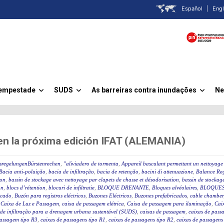
Español
|
Engl
Tempestade
SUDS
As barreiras contra inundações
Ne
»
»
»
 en la próxima edición IFAT (ALEMANIA)
ssregelungenBürstenrechen
,
"aliviadero de tormenta
,
Appareil basculant permettant un nettoyage 
Bacia anti-poluição
,
bacia de infiltração
,
bacia de retenção
,
bacini di attenuazione
,
Balance Reg
ion
,
bassin de stockage avec nettoyage par clapets de chasse et désodorisation
,
bassin de stockage
on
,
blocs d’rétention
,
blocuri de infiltratie
,
BLOQUE DRENANTE
,
Bloques alvéolaires
,
BLOQUES
icado
,
Buzón para registros eléctricos
,
Buzones Eléctricos
,
Buzones prefabricados
,
cable chamber
,
Caixa de Luz e Passagem
,
caixa de passagem elétrica
,
Caixa de passagem para iluminação
,
Caix
 de infiltração para a drenagem urbana sustentável (SUDS)
,
caixas de passagem
,
caixas de passa
passagem tipo R3
,
caixas de passagens tipo R1
,
caixas de passagens tipo R2
,
caixas de passagens