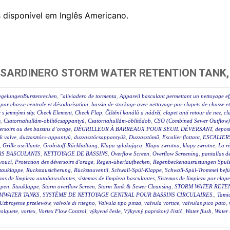
 disponível em Inglês Americano.
 SARDINERO STORM WATER RETENTION TANK,
regelungenBürstenrechen
,
"aliviadero de tormenta
,
Appareil basculant permettant un nettoyage ef
par chasse centrale et désodorisation
,
bassin de stockage avec nettoyage par clapets de chasse e
e s jemnými síty
,
Check Element
,
Check Flap
,
Čištění kanálů a nádrží
,
clapet anti retour de nez
,
cl
s
,
Csatornahullám-öblítőcsappantyú
,
Csatornahullám-öblítődob
,
CSO (Combined Sewer Outflow) 
éversoirs ou des bassins d’orage
,
DÉGRILLEUR À BARREAUX POUR SEUIL DÉVERSANT
,
deposi
ck valve
,
duzzasztócs-appantyú
,
duzzasztócsappantyúk
,
Duzzasztómű
,
Escalier flottant
,
ESCALIER
,
Grille oscillante
,
Grobstoff-Rückhaltung
,
Klapa spłukująca
,
Klapa zwrotna
,
klapy zwrotne
,
La r
RS BASCULANTS
,
NETTOYAGE DE BASSINS
,
Overflow Screen
,
Overflow Screening
,
pantallas de
voucí
,
Protection des déversoirs d'orage
,
Regen-überlaufbecken
,
Regenbeckenausrüstungen Spüls
tauklappe
,
Rückstausicherung
,
Rückstauventil
,
Schwall-Spül-Klappe
,
Schwall-Spül-Trommel befül
mas de limpieza autobasculantes
,
sistemas de limpieza basculantes
,
Sistemas de limpieza por clape
ppen
,
Stauklappe
,
Storm overflow Screen
,
Storm Tank & Sewer Cleansing
,
STORM WATER RETEN
MWATER TANKS
,
SYSTÈME DE NETTOYAGE CENTRAL POUR BASSINS CIRCULAIRES.
,
Tami
Uzbrojenie przelewów
,
valvole di ritegno
,
Valvula tipo pinza
,
valvula vortice
,
valvulas pico pato
,
volquete
,
vortex
,
Vortex Flow Control
,
výkyvné česle
,
Výkyvný paprskový čistič
,
Water flush
,
Water 