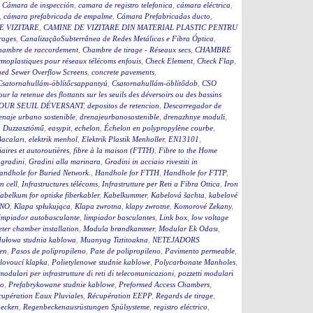
,
Cámara de inspección
,
camara de registro telefonica
,
cámara eléctrica
,
,
cámara prefabricada de empalme
,
Cámara Prefabricadas ducto
,
E VIZITARE
,
CAMINE DE VIZITARE DIN MATERIAL PLASTIC PENTRU
rages
,
CanalizaçãoSubterrânea de Redes Metálicas e Fibra Óptica
,
hambre de raccordement
,
Chambre de tirage - Réseaux secs
,
CHAMBRE
moplastiques pour réseaux télécoms enfouis
,
Check Element
,
Check Flap
,
ed Sewer Overflow Screens
,
concrete pavements
,
Csatornahullám-öblítőcsappantyú
,
Csatornahullám-öblítődob
,
CSO
our la retenue des flottants sur les seuils des déversoirs ou des bassins
OUR SEUIL DÉVERSANT
,
depositos de retencion
,
Descarregador de
enaje urbano sostenible
,
drenajeurbanosostenible
,
drenazhnye moduli
,
,
Duzzasztómű
,
easypit
,
echelon
,
Échelon en polypropylène courbe
,
Bacaları
,
elektrik menhol
,
Elektrik Plastik Menholler
,
EN13101
,
iaires et autoroutières
,
fibre à la maison (FTTH)
,
Fibre to the Home
,
gradini
,
Gradini alla marinara
,
Gradini in acciaio rivestiti in
andhole for Buried Network.
,
Handhole for FTTH
,
Handhole for FTTP
,
on cell
,
Infrastructures télécoms
,
Infrastrutture per Reti a Fibra Ottica
,
Iron
abelkum for optiske fiberkabler
,
Kabelkummer
,
Kabelová šachta
,
kabelové
ČNO
,
Klapa spłukująca
,
Klapa zwrotna
,
klapy zwrotne
,
Komorové Zekany
,
impiador autobasculante
,
limpiador basculantes
,
Link box
,
low voltage
ter chamber installation
,
Modula brøndkammer
,
Modular Ek Odası
,
ułowa studnia kablowa
,
Muanyag Tiztitoakna
,
NETEJADORS
en
,
Pasos de polipropileno
,
Pate de polipropileno
,
Pavimento permeable
,
lovoucí klapka
,
Polietylenowe studnie kablowe
,
Polycarbonate Manholes
,
 modulari per infrastrutture di reti di telecomunicazioni
,
pozzetti modulari
to
,
Prefabrykowane studnie kablowe
,
Preformed Access Chambers
,
upération Eaux Pluviales
,
Récupération EEPP
,
Regards de tirage
,
becken
,
Regenbeckenausrüstungen Spülsysteme
,
registro eléctrico
,