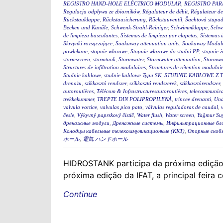
REGISTRO HAND-HOLE ELÉCTRICO MODULAR
,
REGISTRO PA
Regulacja odpływu ze zbiorników
,
Régulateur de débit
,
Régulateur de
Rückstauklappe
,
Rückstausicherung
,
Rückstauventil
,
Šachtová stupad
Becken und Kanäle
,
Schwenk-Strahl-Reiniger
,
Schwimmklappe
,
Schw
de limpieza basculantes
,
Sistemas de limpieza por clapetas
,
Sistemas 
Skrzynki rozsączające
,
Soakaway attenuation units
,
Soakaway Modul
powlekane
,
stopnie włazowe
,
Stopnie włazowe do studni PP
,
stopnie ż
stormscreen
,
stormtank
,
Stormwater
,
Stormwater attenuation
,
Stormwa
Structures de infiltration modulaires
,
Structures de rétention modulair
Studnie kablowe
,
studnie kablowe Typu SK
,
STUDNIE KABLOWE Z 
drenażu
,
szikkasztó rendszer
,
szikkasztó rendszerek
,
szikkasztórendszer
,
autoroutières
,
Télécom & Infrastructuresautoroutières
,
telecommunica
trekkekummer
,
TREPTE DIN POLIPROPILENĂ
,
trincee drenanti
,
Und
valvula vortice
,
valvulas pico pato
,
válvulas reguladoras de caudal
,
česle
,
Výkyvný paprskový čistič
,
Water flush
,
Water screen
,
Yağmur Suy
дренажные модули
,
Дренажные системы
,
Инфильтрационные бл
Колодцы кабельные телекоммуникационные (ККТ)
,
Опорные скоб
ホール
,
電気 ハンドホール
HIDROSTANK participa da próxima ediçã
próxima edição da IFAT, a principal feira 
Continue