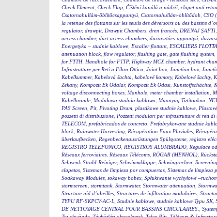
Check Element
,
Check Flap
,
Čištění kanálů a nádrží
,
clapet anti reto
Csatornahullám-öblítőcsappantyú
,
Csatornahullám-öblítődob
,
CSO (
la retenue des flottants sur les seuils des déversoirs ou des bassins d’
regulator
,
drawpit
,
Drawpit Chambers
,
dren francés
,
DRENAJ ŞAFTI
access chamber
,
duct access chambers
,
duzzasztócs-appantyú
,
duzzas
Energetyka – studnie kablowe
,
Escalier flottant
,
ESCALIERS FLOTTA
attenuation block
,
flow regulator
,
flushing gate
,
gate flushing system
,
for FTTH
,
Handhole for FTTP
,
Highway MCX chamber
,
hydrant cha
Infrastrutture per Reti a Fibra Ottica
,
Joint box
,
Junction box
,
Juncti
Kabelkummer
,
Kabelová šachta
,
kabelové komory
,
Kabelové šachty
,
K
Zekany
,
Kompozit Ek Odalar
,
Kompozit Ek Odası
,
Kunstoffschächte
,
K
voltage disconnecting boxes
,
Manhole
,
meter chamber installation
,
M
Kabelbronde
,
Modułowa studnia kablowa
,
Muanyag Tiztitoakna
,
NE
PAS Screen
,
Pit
,
Pivoting Drum
,
plastikowe studnie kablowe
,
Plastov
pozzetti di distribuzione
,
Pozzetti modulari per infrastrutture di reti d
TELECOM
,
prefabricados de concreto
,
Prefabrykowane studnie kabl
block
,
Rainwater Harvesting
,
Récupération Eaux Pluviales
,
Récupéra
überlaufbecken
,
Regenbeckenausrüstungen Spülsysteme
,
registro eléc
REGISTRO TELEFONICO
,
REGISTROS ALUMBRADO
,
Regulace o
Réseaux ferroviaires
,
Réseaux Télécoms
,
RÖGAR (MENHOL)
,
Rückst
Schwenk-Strahl-Reiniger
,
Schwimmklappe
,
Schwingrechen
,
Screening
clapetas
,
Sistemas de limpieza por compuertas
,
Sistemas de limpieza 
Soakaway Modules
,
sokaway bobex
,
Spłukiwanie wychyłowe –rucho
stormscreen
,
stormtank
,
Stormwater
,
Stormwater attenuation
,
Stormwa
Structure nid d’abeilles
,
Structures de infiltration modulaires
,
Structu
TYPU RF-SKPCV-AC-L
,
Studnie kablowe
,
studnie kablowe Typu SK
,
DE NETTOYAGE CENTRAL POUR BASSINS CIRCULAIRES.
,
System
Tauchwände
,
Távközlési aknaelemek
,
Telco Pits
,
Télécom & Infrastruc