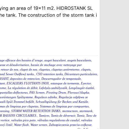
upying an area of 19×11 m2. HIDROSTANK SL
e tank. The construction of the storm tank i
age efficace des bassins d’orage
,
auget basculant
,
augets basculants
,
asse et désodorisation
,
bassin de stockage avec nettoyage par
i retour de nez
,
clapet de nez
,
clapetas
,
clapetas antirretorno
,
clapets
,
ed Sewer Outflow) tanks.
,
CSO retention tanks
,
Décanteurs particulaires
,
RSANT
,
depositos de retencion
,
Descarregador de tempestade
,
tant
,
ESCALIERS FLOTTANTS INOX
,
estanque de tormenta
,
Eyector
,
rotne
,
La régulation de débit
,
Lefolyás-szabályozók
,
Lengősugár-tisztító
,
pantallas deflectoras
,
PAS Screen
,
Pivoting Drum
,
Plovoucí klapka
,
usrüstungen Spülsysteme
,
Regulace odtoku
,
Regulacja odpływu ze
wall-Spül-Trommel befüllt
,
Schwallspülung für Becken und Kanäle
,
emas de limpieza por clapetas
,
Sistemas de limpieza por compuertas
,
eansing
,
STORM WATER RETENTION TANKS
,
stormscreen
,
stormtank
,
 BASSINS CIRCULAIRES.
,
Tamices
,
Tamis de déversoir
,
Tamiz
,
Tanc de
 vortice
,
valvulas pico pato
,
válvulas reguladoras de caudal
,
valvulas
ový čistič
,
Water flush
,
Water screen
,
Zabezpieczenia przeciw-cofkowe
,