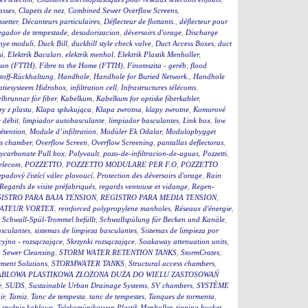
asses
,
Clapets de nez
,
Combined Sewer Overflow Screens
,
setter
,
Décanteurs particulaires
,
Déflecteur de flottants.
,
déflecteur pour
egador de tempestade
,
desodorizacion
,
déversoirs d'orage
,
Discharge
nye moduli
,
Duck Bill
,
duckbill style check valve
,
Duct Access Boxes
,
duct
i
,
Elektrik Bacaları
,
elektrik menhol
,
Elektrik Plastik Menholler
,
ison (FTTH)
,
Fibre to the Home (FTTH)
,
Finomszita - geréb
,
flood
toff-Rückhaltung
,
Handhole
,
Handhole for Buried Network.
,
Handhole
tratiesysteem Hidrobox
,
infiltration cell
,
Infrastructures télécoms
,
lbrunnar för fiber
,
Kabelkum
,
Kabelkum for optiske fiberkabler
,
y z plastu
,
Klapa spłukująca
,
Klapa zwrotna
,
klapy zwrotne
,
Komorové
 débit
,
limpiador autobasculante
,
limpiador basculantes
,
Link box
,
low
étention
,
Module d’infiltration
,
Modüler Ek Odalar
,
Modulopbygget
ss chamber
,
Overflow Screen
,
Overflow Screening
,
pantallas deflectoras
,
ycarbonate Pull box
,
Polyvault
,
pozo-de-infiltracion-de-aguas
,
Pozzetti
,
Telecom
,
POZZETTO
,
POZZETTO MODULARE PER F.O
,
POZZETTO
padový čistící válec plovoucí
,
Protection des déversoirs d'orage
,
Rain
Regards de visite préfabriqués
,
regards ventouse et vidange
,
Regen-
ISTRO PARA BAJA TENSION
,
REGISTRO PARA MEDIA TENSION
,
ATEUR VORTEX
,
reinforced polypropylene manholes
,
Réseaux d'énergie
,
,
Schwall-Spül-Trommel befüllt
,
Schwallspülung für Becken und Kanäle
,
asculantes
,
sistemas de limpieza basculantes
,
Sistemas de limpieza por
cyjno - rozsączające
,
Skrzynki rozsączające
,
Soakaway attenuation units
,
 Sewer Cleansing
,
STORM WATER RETENTION TANKS
,
StormCrates
,
ment Solutions
,
STORMWATER TANKS
,
Structural access chambers
,
ABLOWA PLASTIKOWA ZŁOŻONA DUŻA DO WIELU ZASTOSOWAŃ
e
,
SUDS
,
Sustainable Urban Drainage Systems
,
SV chambers
,
SYSTÈME
ir
,
Tamiz
,
Tanc de tempesta
,
tanc de tempestes
,
Tanques de tormenta
,
 studnie kablowe
,
Telekomünikasyon Plastik Menholler
,
tipping bucket
,