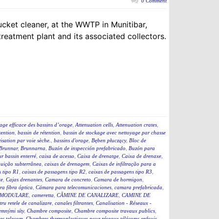
0 Comment
ucket cleaner, at the WWTP in Munitibar,
eatment plant and its associated collectors.
age efficace des bassins d’orage
,
Attenuation cells
,
Attenuation crates
,
tention
,
bassin de rétention
,
bassin de stockage avec nettoyage par chasse
isation par voie sèche.
,
bassins d'orage
,
Bęben płuczący
,
Bloc de
Brunnar
,
Brunnarna
,
Buzón de inspección prefabricado
,
Buzón para
r bassin enterré
,
caixa de acesso
,
Caixa de drenatge
,
Caixa de drenaxe
,
ibuição subterrânea
,
caixas de drenagem
,
Caixas de infiltração para a
s tipo R1
,
caixas de passagens tipo R2
,
caixas de passagens tipo R3
,
te
,
Cajas drenantes
,
Camara de concreto
,
Camara de hormigon
,
a fibra óptica
,
Cámara para telecomunicaciones
,
camara prefabricada
,
 MODULARE
,
cameretta
,
CĂMINE DE CANALIZARE
,
CAMINE DE
ru retele de canalizare
,
canales filtrantes
,
Canalisation - Réseaux -
jemnými síty
,
Chambre composite
,
Chambre composite travaux publics
,
es telecom
,
Chambres thermoplastiques pour réseaux télécoms enfouis
,