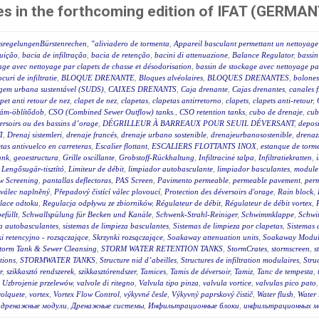
es in the forthcoming edition of IFAT (GERMAN
ssregelungenBürstenrechen
,
"aliviadero de tormenta
,
Appareil basculant permettant un nettoyage 
luição
,
bacia de infiltração
,
bacia de retenção
,
bacini di attenuazione
,
Balance Regulator
,
bassin
age avec nettoyage par clapets de chasse et désodorisation
,
bassin de stockage avec nettoyage par
ocuri de infiltratie
,
BLOQUE DRENANTE
,
Bloques alvéolaires
,
BLOQUES DRENANTES
,
bolones
agem urbana sustentável (SUDS)
,
CAIXES DRENANTS
,
Caja drenante
,
Cajas drenantes
,
canales f
pet anti retour de nez
,
clapet de nez
,
clapetas
,
clapetas antirretorno
,
clapets
,
clapets anti-retour
,
lám-öblítődob
,
CSO (Combined Sewer Outflow) tanks.
,
CSO retention tanks
,
cubo de drenaje
,
cub
éversoirs ou des bassins d’orage
,
DÉGRILLEUR À BARREAUX POUR SEUIL DÉVERSANT
,
deposi
I
,
Drenaj sistemleri
,
drenaje francés
,
drenaje urbano sostenible
,
drenajeurbanosostenible
,
drenaz
as antivuelco en carreteras
,
Escalier flottant
,
ESCALIERS FLOTTANTS INOX
,
estanque de torm
ank
,
geoestructura
,
Grille oscillante
,
Grobstoff-Rückhaltung
,
Infiltracinė talpa
,
Infiltratiekratten
,
,
Lengősugár-tisztító
,
Limiteur de débit
,
limpiador autobasculante
,
limpiador basculantes
,
module 
w Screening
,
pantallas deflectoras
,
PAS Screen
,
Pavimento permeable
,
permeable pavement
,
per
 válec naplněný
,
Přepadový čistící válec plovoucí
,
Protection des déversoirs d'orage
,
Rain block
,
lace odtoku
,
Regulacja odpływu ze zbiorników
,
Régulateur de débit
,
Régulateur de débit vortex
,
efüllt
,
Schwallspülung für Becken und Kanäle
,
Schwenk-Strahl-Reiniger
,
Schwimmklappe
,
Schwi
za autobasculantes
,
sistemas de limpieza basculantes
,
Sistemas de limpieza por clapetas
,
Sistemas 
i retencyjno - rozsączające
,
Skrzynki rozsączające
,
Soakaway attenuation units
,
Soakaway Modul
torm Tank & Sewer Cleansing
,
STORM WATER RETENTION TANKS
,
StormCrates
,
stormscreen
,
s
tions
,
STORMWATER TANKS
,
Structure nid d’abeilles
,
Structures de infiltration modulaires
,
Stru
r
,
szikkasztó rendszerek
,
szikkasztórendszer
,
Tamices
,
Tamis de déversoir
,
Tamiz
,
Tanc de tempesta
,
,
Uzbrojenie przelewów
,
valvole di ritegno
,
Valvula tipo pinza
,
valvula vortice
,
valvulas pico pato
volquete
,
vortex
,
Vortex Flow Control
,
výkyvné česle
,
Výkyvný paprskový čistič
,
Water flush
,
Water 
,
дренажные модули
,
Дренажные системы
,
Инфильтрационные блоки
,
инфильтрационных м