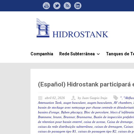
Companhia
Rede Subterrânea
Tanques de 
»
(Español) Hidrostank participará
abril 02, 2026
by Juan Gazpio Irujo
"
,
"Abflu
Attenuation Tank
,
auget basculant
,
augets basculants
,
AV chambers
,
bassin de stockage avec nettoyage par chasse centrale et désodorisat
bassins d'orage
,
Bęben płuczący
,
Bloc de percolare
,
blocs d’infiltrati
Brønnene
,
brunn
,
Brunnar
,
Brunnarna
,
Buzón de inspección prefabr
de rétention pour bassin enterré
,
caixa de acesso
,
Caixa de drenatge
caixas da rede distribuição subterrânea
,
caixas de drenagem
,
Caixas
caixas de passagem tipo R1
,
caixas de passagem tipo R2
,
caixas de 