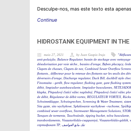
Desculpe-nos, mas este texto esta apenas
Continue
HIDROSTANK EQUIPMENT IN THE
maio 27, 2021
by Juan Gazpio Irujo
"Abfluss
anti-poluição
,
Balance Regulator
,
bassin de stockage avec nettoyage 
désodorisation par voie sèche.
,
bassins d'orage
,
Bęben płuczący
,
česl
Clapets de chasses
,
Clapets de nez
,
Combined Sewer Overflow Screen
flottants.
,
déflecteur pour la retenue des flottants sur les seuils des d
déversoirs d'orage
,
Discharge regulator
,
Duck Bill
,
duckbill style che
Finomszita - geréb
,
flow regulator
,
flushing gate
,
gate flushing system
débit
,
limpiador autobasculante
,
limpiador basculantes
,
NETEJADO
klapka
,
Přepadový čistící válec naplněný
,
Přepadový čistící válec plo
de débit
,
Régulateur de débit vortex
,
REGULATEUR VORTEX
,
Rücks
Schwimmklappe
,
Schwingrechen
,
Screening & Water Treatment
,
siste
Sita gęste
,
sito wychyłowe
,
Spłukiwanie wychyłowe –ruchome
,
Spülki
combined sewer overflows
,
Stormwater Management Solutions
,
STOR
Tanques de tormenta
,
Tauchwände
,
tipping bucket
,
tolva basculante
,
transbordamento
,
Visszatorlódás-csappantyú
,
Visszatorlódás-gátlók
,
сертификат ТР
,
تنك مانع العواصف