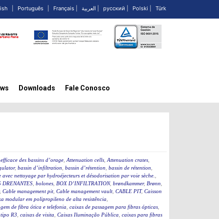
ish
|
Português
|
Français
|
العربية
|
русский
|
Polski
|
Türk
ws
Downloads
Fale Conosco
efficace des bassins d’orage
,
Attenuation cells
,
Attenuation crates
,
ulator
,
bassin d’infiltration
,
bassin d’rétention
,
bassin de rétention
,
 avec nettoyage par hydroéjecteurs et désodorisation par voie sèche.
,
 DRENANTES
,
bolones
,
BOX D’INFILTRATION
,
brøndkammer
,
Brønn
,
,
Cable management pit
,
Cable management vault
,
CABLE PIT
,
Caisson
a modular em polipropileno de alta resistência
,
gem de fibra ótica e telefonia
,
caixas de passagem para fibras ópticas
,
 tipo R3
,
caixas de visita
,
Caixas Iluminação Pública
,
caixas para fibras