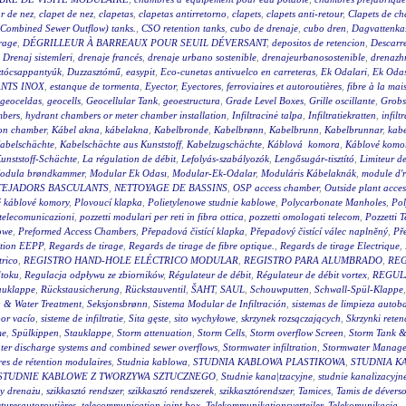
ur de nez
,
clapet de nez
,
clapetas
,
clapetas antirretorno
,
clapets
,
clapets anti-retour
,
Clapets de ch
Combined Sewer Outflow) tanks.
,
CSO retention tanks
,
cubo de drenaje
,
cubo dren
,
Dagvattenkas
orage
,
DÉGRILLEUR À BARREAUX POUR SEUIL DÉVERSANT
,
depositos de retencion
,
Descarr
,
Drenaj sistemleri
,
drenaje francés
,
drenaje urbano sostenible
,
drenajeurbanosostenible
,
drenazh
ztócsappantyúk
,
Duzzasztómű
,
easypit
,
Eco-cunetas antivuelco en carreteras
,
Ek Odalari
,
Ek Odas
NTS INOX
,
estanque de tormenta
,
Eyector
,
Eyectores
,
ferroviaires et autoroutières
,
fibre à la ma
geoceldas
,
geocells
,
Geocellular Tank
,
geoestructura
,
Grade Level Boxes
,
Grille oscillante
,
Grobs
mbers
,
hydrant chambers or meter chamber installation
,
Infiltracinė talpa
,
Infiltratiekratten
,
infil
on chamber
,
Kábel akna
,
kábelakna
,
Kabelbronde
,
Kabelbrønn
,
Kabelbrunn
,
Kabelbrunnar
,
kabe
abelschächte
,
Kabelschächte aus Kunststoff
,
Kabelzugschächte
,
Káblová komora
,
Káblové komor
unststoff-Schächte
,
La régulation de débit
,
Lefolyás-szabályozók
,
Lengősugár-tisztító
,
Limiteur de
odula brøndkammer
,
Modular Ek Odası
,
Modular-Ek-Odalar
,
Moduláris Kábelaknák
,
module d'r
TEJADORS BASCULANTS
,
NETTOYAGE DE BASSINS
,
OSP access chamber
,
Outside plant acce
é káblové komory
,
Plovoucí klapka
,
Polietylenowe studnie kablowe
,
Polycarbonate Manholes
,
Pol
i telecomunicazioni
,
pozzetti modulari per reti in fibra ottica
,
pozzetti omologati telecom
,
Pozzetti 
owe
,
Preformed Access Chambers
,
Přepadová čistící klapka
,
Přepadový čistící válec naplněný
,
Pře
tion EEPP
,
Regards de tirage
,
Regards de tirage de fibre optique.
,
Regards de tirage Electrique
,
trico
,
REGISTRO HAND-HOLE ELÉCTRICO MODULAR
,
REGISTRO PARA ALUMBRADO
,
REG
dtoku
,
Regulacja odpływu ze zbiorników
,
Régulateur de débit
,
Régulateur de débit vortex
,
REGUL
auklappe
,
Rückstausicherung
,
Rückstauventil
,
ŠAHT
,
SAUL
,
Schouwputten
,
Schwall-Spül-Klappe
 & Water Treatment
,
Seksjonsbrønn
,
Sistema Modular de Infiltración
,
sistemas de limpieza autob
por vacío
,
sisteme de infiltratie
,
Sita gęste
,
sito wychyłowe
,
skrzynek rozsączających
,
Skrzynki reten
me
,
Spülkippen
,
Stauklappe
,
Storm attenuation
,
Storm Cells
,
Storm overflow Screen
,
Storm Tank &
ter discharge systems and combined sewer overflows
,
Stormwater infiltration
,
Stormwater Manage
res de rétention modulaires
,
Studnia kablowa
,
STUDNIA KABLOWA PLASTIKOWA
,
STUDNIA K
STUDNIE KABLOWE Z TWORZYWA SZTUCZNEGO
,
Studnie kana|tzacyjne
,
studnie kanalizacyjn
y drenażu
,
szikkasztó rendszer
,
szikkasztó rendszerek
,
szikkasztórendszer
,
Tamices
,
Tamis de déverso
turesautoroutières
,
telecommunication joint box
,
Telekommunikationsverteiler
,
Telekomunikacja –