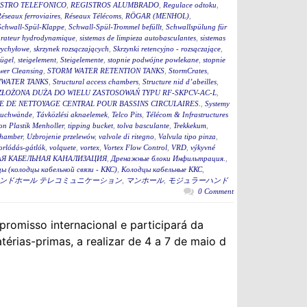
STRO TELEFONICO
,
REGISTROS ALUMBRADO
,
Regulace odtoku
,
éseaux ferroviaires
,
Réseaux Télécoms
,
RÖGAR (MENHOL)
,
Schwall-Spül-Klappe
,
Schwall-Spül-Trommel befüllt
,
Schwallspülung für
rateur hydrodynamique
,
sistemas de limpieza autobasculantes
,
sistemas
wychyłowe
,
skrzynek rozsączających
,
Skrzynki retencyjno - rozsączające
,
bügel
,
steigelement
,
Steigelemente
,
stopnie podwójne powlekane
,
stopnie
wer Cleansing
,
STORM WATER RETENTION TANKS
,
StormCrates
,
WATER TANKS
,
Structural access chambers
,
Structure nid d’abeilles
,
ZŁOŻONA DUŻA DO WIELU ZASTOSOWAŃ TYPU RF-SKPCV-AC-L
,
E DE NETTOYAGE CENTRAL POUR BASSINS CIRCULAIRES.
,
Systemy
auchwände
,
Távközlési aknaelemek
,
Telco Pits
,
Télécom & Infrastructures
n Plastik Menholler
,
tipping bucket
,
tolva basculante
,
Trekkekum
,
hamber
,
Uzbrojenie przelewów
,
valvole di ritegno
,
Valvula tipo pinza
,
torlódás-gátlók
,
volquete
,
vortex
,
Vortex Flow Control
,
VRD
,
výkyvné
Я КАБЕЛЬНАЯ КАНАЛИЗАЦИЯ
,
Дренажные блоки Инфильтрация.
,
ы (колодцы кабельной связи - ККС)
,
Колодцы кабельные ККС
,
ンドホール テレコミュニケーション
,
マンホール
,
モジュラーハンド
0 Comment
misso internacional e participará da
térias-primas, a realizar de 4 a 7 de maio d