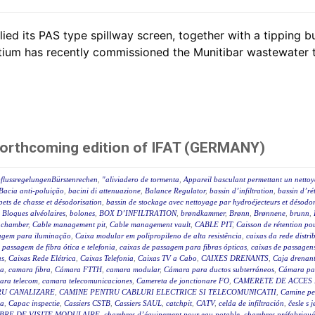
ed its PAS type spillway screen, together with a tipping b
ium has recently commissioned the Munitibar wastewater tr
forthcoming edition of IFAT (GERMANY)
flussregelungenBürstenrechen
,
"aliviadero de tormenta
,
Appareil basculant permettant un nettoy
Bacia anti-poluição
,
bacini di attenuazione
,
Balance Regulator
,
bassin d’infiltration
,
bassin d’ré
pets de chasse et désodorisation
,
bassin de stockage avec nettoyage par hydroéjecteurs et désodor
,
Bloques alvéolaires
,
bolones
,
BOX D’INFILTRATION
,
brøndkammer
,
Brønn
,
Brønnene
,
brunn
,
 chamber
,
Cable management pit
,
Cable management vault
,
CABLE PIT
,
Caisson de rétention pou
agem para iluminação
,
Caixa modular em polipropileno de alta resistência
,
caixas da rede distr
 passagem de fibra ótica e telefonia
,
caixas de passagem para fibras ópticas
,
caixas de passagen
as
,
Caixas Rede Elétrica
,
Caixas Telefonia
,
Caixas TV a Cabo
,
CAIXES DRENANTS
,
Caja drenan
ca
,
camara fibra
,
Cámara FTTH
,
camara modular
,
Cámara para ductos subterráneos
,
Cámara par
ara telecom
,
camara telecomunicaciones
,
Camereta de jonctionare FO
,
CAMERETE DE ACCES
RU CANALIZARE
,
CAMINE PENTRU CABLURI ELECTRICE SI TELECOMUNICATII
,
Camine pet
ca
,
Capac inspectie
,
Cassiers CSTB
,
Cassiers SAUL
,
catchpit
,
CATV
,
celda de infiltración
,
česle s 
BRE DE VISITE MODULAIRE
,
chambres d’équipement pour eau potable
,
chambres préfabriqué