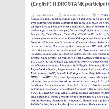
(English) HIDROSTANK participat
maio 10, 2024
by Juan Gazpio Irujo
"
,
"Abflu
Attenuation Tank
,
auget basculant
,
augets basculants
,
Bacia anti-po
avec nettoyage par chasse centrale et désodorisation
,
bassin de stock
płuczący
,
Bloc de percolare
,
blocs d’infiltration
,
blocs d’rétention
,
bl
de drenatge
,
caixas de drenagem
,
Caixas de infiltração para a dren
jemnými síty
,
Check Element
,
Check Flap
,
Čištění kanálů a nádrží
,
cla
concrete pavements
,
Csatornahullám-öblítőcsappantyú
,
Csatornahul
flottants.
,
déflecteur pour la retenue des flottants sur les seuils des d
déversoirs d'orage
,
Discharge regulator
,
dren francés
,
DRENAJ ŞAFT
duzzasztócs-appantyú
,
duzzasztócsappantyúk
,
Duzzasztómű
,
Eco-cunet
regulator
,
flushing gate
,
gate flushing system
,
geocells
,
Geocellular T
zwrotna
,
klapy zwrotne
,
La régulation de débit
,
Lefolyás-szabályozók
BASCULANTS
,
NETTOYAGE DE BASSINS
,
Overflow Screen
,
Overflo
de-infiltracion-de-aguas
,
Přepadová čistící klapka
,
Přepadový čistící
Regen-überlaufbecken
,
Regenbeckenausrüstungen Spülsysteme
,
Regu
Rückstauventil
,
SAUL
,
Schwall-Spül-Klappe
,
Schwall-Spül-Trommel b
HIDRODINÁMICO
,
Séparateur hydrodynamique
,
sistemas de limpie
infiltratie
,
Sita gęste
,
sito wychyłowe
,
skrzynek rozsączających
,
Skrzynk
Stauklappe
,
Storm attenuation
,
Storm Cells
,
Storm overflow Screen
,
S
systems and combined sewer overflows
,
Stormwater Management Solu
POUR BASSINS CIRCULAIRES.
,
Systemy drenażu
,
szikkasztó rendsze
tolva basculante
,
trincee drenanti
,
Unité d'infiltration ou de stockage
transbordamento
,
Visszatorlódás-csappantyú
,
Visszatorlódás-gátlók
,
Zajištění zádrže
,
Zpetná klapka
,
Дренажные блоки Инфильтрация.