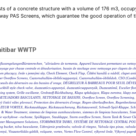
ts of a concrete structure with a volume of 176 m3, occ
lway PAS Screens, which guarantee the good operation of th
nitibar WWTP
flussregelungenBürstenrechen
,
"aliviadero de tormenta
,
Appareil basculant permettant un nettoy
toyage par chasse centrale et désodorisation
,
bassin de stockage avec nettoyage par clapets de ch
en płuczący
,
česle s jemnými síty
,
Check Element
,
Check Flap
,
Čištění kanálů a nádrží
,
clapet ant
r Overflow Screens
,
Csatornahullám-öblítőcsappantyú
,
Csatornahullám-öblítődob
,
CSO (Combin
s seuils des déversoirs ou des bassins d’orage
,
DÉGRILLEUR À BARREAUX POUR SEUIL DÉVE
uckbill style check valve
,
duzzasztócs-appantyú
,
duzzasztócsappantyúk
,
Duzzasztómű
,
Escalier flot
hing system
,
Grille oscillante
,
Grobstoff-Rückhaltung
,
Klapa spłukująca
,
Klapa zwrotna
,
klapy zw
NETEJADORS BASCULANTS
,
NETTOYAGE DE BASSINS
,
Overflow Screen
,
Overflow Screening
,
 čistící válec plovoucí
,
Protection des déversoirs d'orage
,
Regen-überlaufbecken
,
Regenbeckena
TEUR VORTEX
,
Rückstauklappe
,
Rückstausicherung
,
Rückstauventil
,
Schwall-Spül-Klappe
,
Sch
 & Water Treatment
,
sistemas de limpieza autobasculantes
,
sistemas de limpieza basculantes
,
Sist
ie wychyłowe –ruchome
,
Spülkippen
,
Stauklappe
,
Storm overflow Screen
,
Storm Tank & Sewer Cl
ater Management Solutions
,
STORMWATER TANKS
,
SYSTÈME DE NETTOYAGE CENTRAL POUR
ing bucket
,
tolva basculante
,
Uzbrojenie przelewów
,
valvole di ritegno
,
Valvula tipo pinza
,
valvula
antyú
,
Visszatorlódás-gátlók
,
volquete
,
vortex
,
Vortex Flow Control
,
výkyvné česle
,
Výkyvný paprsk