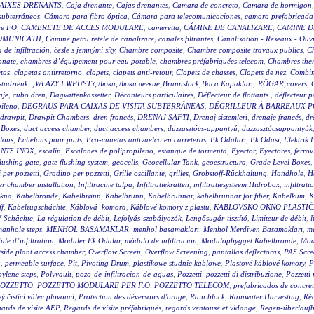
AIXES DRENANTS
,
Caja drenante
,
Cajas drenantes
,
Camara de concreto
,
Camara de hormigon
subterráneos
,
Cámara para fibra óptica
,
Cámara para telecomunicaciones
,
camara prefabricada
re FO
,
CAMERETE DE ACCES MODULARE
,
cameretta
,
CĂMINE DE CANALIZARE
,
CAMINE D
OMUNICATII
,
Camine petru retele de canalizare
,
canales filtrantes
,
Canalisation - Réseaux - Ouv
a de infiltración
,
česle s jemnými síty
,
Chambre composite
,
Chambre composite travaux publics
,
C
onate
,
chambres d’équipement pour eau potable
,
chambres préfabriquées telecom
,
Chambres ther
tas
,
clapetas antirretorno
,
clapets
,
clapets anti-retour
,
Clapets de chasses
,
Clapets de nez
,
Combin
wy studzienki ;WŁAZY I WPUSTY;Люки;Люки легкие;Brunnslock;Baca Kapakları; RÖGAR;covers
,
aje
,
cubo dren
,
Dagvattenkassetter
,
Décanteurs particulaires
,
Déflecteur de flottants.
,
déflecteur p
pileno
,
DEGRAUS PARA CAIXAS DE VISITA SUBTERRÂNEAS
,
DÉGRILLEUR À BARREAUX P
drawpit
,
Drawpit Chambers
,
dren francés
,
DRENAJ ŞAFTI
,
Drenaj sistemleri
,
drenaje francés
,
dr
 Boxes
,
duct access chamber
,
duct access chambers
,
duzzasztócs-appantyú
,
duzzasztócsappantyúk
lons
,
Échelons pour puits
,
Eco-cunetas antivuelco en carreteras
,
Ek Odalari
,
Ek Odasi
,
Elektrik 
NTS INOX
,
escalin
,
Escalones de polipropileno
,
estanque de tormenta
,
Eyector
,
Eyectores
,
ferrov
flushing gate
,
gate flushing system
,
geocells
,
Geocellular Tank
,
geoestructura
,
Grade Level Boxes
 per pozzetti
,
Gradino per pozzetti
,
Grille oscillante
,
grilles
,
Grobstoff-Rückhaltung
,
Handhole
,
H
r chamber installation
,
Infiltracinė talpa
,
Infiltratiekratten
,
infiltratiesysteem Hidrobox
,
infiltrati
akna
,
Kabelbronde
,
Kabelbrønn
,
Kabelbrunn
,
Kabelbrunnar
,
kabelbrunnar för fiber
,
Kabelkum
,
K
ff
,
Kabelzugschächte
,
Káblová komora
,
Káblové komory z plastu
,
KABLOVSKO OKNO PLASTI
f-Schächte
,
La régulation de débit
,
Lefolyás-szabályozók
,
Lengősugár-tisztító
,
Limiteur de débit
,
l
anhole steps
,
MENHOL BASAMAKLAR
,
menhol basamakları
,
Menhol Merdiven Basamakları
,
me
le d’infiltration
,
Modüler Ek Odalar
,
módulo de infiltración
,
Modulopbygget Kabelbronde
,
Mod
side plant access chamber
,
Overflow Screen
,
Overflow Screening
,
pantallas deflectoras
,
PAS Scre
g
,
permeable surface
,
Pit
,
Pivoting Drum
,
plastikowe studnie kablowe
,
Plastové káblové komory
,
P
ylene steps
,
Polyvault
,
pozo-de-infiltracion-de-aguas
,
Pozzetti
,
pozzetti di distribuzione
,
Pozzetti
OZZETTO
,
POZZETTO MODULARE PER F.O
,
POZZETTO TELECOM
,
prefabricados de concre
 čistící válec plovoucí
,
Protection des déversoirs d'orage
,
Rain block
,
Rainwater Harvesting
,
Réc
ards de visite AEP
,
Regards de visite préfabriqués
,
regards ventouse et vidange
,
Regen-überlauf