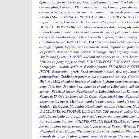
ópticas
,
Caixas Rede Elétrica
,
Caixas Telefonia
,
Caixas TV a Cabo
,
C
camara fibra
,
Cámara FTTH
,
camara modular
,
Cámara para ductos 
camara telecom
,
camara telecomunicaciones
,
Camereta de jonctiona
CANALIZARE
,
CAMINE PENTRU CABLURI ELECTRICE SI TELEC
Capac inspectie
,
Cassiers CSTB
,
Cassiers SAUL
,
catchpit
,
CATV
,
celd
DE VISITE MODULAIRE
,
chambre-de-visite-modulaire-en-polycarb
Čištění kanálů a nádrží
,
clapet anti retour de nez
,
clapet de nez
,
clape
couvercles;Aknafedelek;Hatches ;Coperchi in ghisa;Rama i pokry
(Combined Sewer Outflow) tanks.
,
CSO retention tanks
,
cubo de dren
d’orage
,
degrau
,
Degrau para câmara de visita
,
degraus em polipro
tempestade
,
desodorizacion
,
déversoirs d'orage
,
Discharge regulator
,
Dry Paving System
,
Duck Bill
,
duckbill style check valve
,
Duct Access
Échelon en polypropylène droit
,
ECHELON POLYPROPYLENE
,
eche
Energetyka – studnie kablowe
,
Escalier flottant
,
ESCALIERS FLOTTA
(FTTH)
,
Finomszita - geréb
,
flood attenuation block
,
flow regulator
,
polipropilene
,
Gradini per parete curva e piana per l'edilizia
,
Gradini
Highway MCX chamber
,
hydrant chambers
,
hydrant chambers or mete
steps
,
Joint box
,
Junction box
,
Junction chamber
,
Kábel akna
,
kábel
komory
,
Kabelové šachty
,
Kabelschächte
,
Kabelschächte aus Kunststo
Kompozit Ek Odalar
,
Kompozit Ek Odası
,
Kunstoffschächte
,
Kunststof
disconnecting boxes
,
Manhole
,
manhole safety steps.
,
manhole step
,
m
Modular-Ek-Odalar
,
Moduláris Kábelaknák
,
module d'rétention
,
Modu
BASCULANTS
,
NETTOYAGE DE BASSINS
,
OSP access chamber
,
Out
peldaño
,
peldaño para pozo
,
permeable pavement
,
permeable pavin
Polycarbonate Pull box
,
POLYPROPYLEEN KLIMTREDEN
,
polyprop
per reti in fibra ottica
,
pozzetti omologati telecom
,
Pozzetti Telecom
,
P
Přepadová čistící klapka
,
Přepadový čistící válec naplněný
,
Přepadový
Regards de tirage de fibre optique.
,
Regards de tirage Electrique
,
Reg