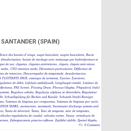
 SANTANDER (SPAIN)
ficace des bassins d’orage
,
auget basculant
,
augets basculants
,
Bacia
t désodorisation
,
bassin de stockage avec nettoyage par hydroéjecteurs et
apet de nez
,
clapetas
,
clapetas antirretorno
,
clapets
,
clapets anti-retour
,
tanks.
,
CSO retention tanks
,
Décanteurs particulaires
,
Déflecteur de
tos de retencion
,
Descarregador de tempestade
,
desodorizacion
,
S FLOTTANTS INOX
,
estanque de tormenta
,
Eyector
,
Eyectores
,
égulation de débit
,
Lefolyás-szabályozók
,
Lengősugár-tisztító
,
Limiteur de
flectoras
,
PAS Screen
,
Pivoting Drum
,
Plovoucí klapka
,
Přepadová čistící
ysteme
,
Regulace odtoku
,
Regulacja odpływu ze zbiorników
,
Régulateur
lt
,
Schwallspülung für Becken und Kanäle
,
Schwenk-Strahl-Reiniger
,
tas
,
Sistemas de limpieza por compuertas
,
Sistemas de limpieza por vacío
,
TION TANKS
,
stormscreen
,
stormtank
,
Stormwater discharge systems and
ces
,
Tamis de déversoir
,
Tamiz
,
Tanc de tempesta
,
tanc de tempestes
,
válvulas reguladoras de caudal
,
valvulas vortex
,
Vanne
,
vertedouro de
screen
,
Zabezpieczenia przeciw-cofkowe
,
Zajištění zádrže
,
Zpetná klapka
,
0 Comment