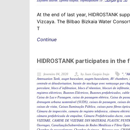
Zajištění zádrže
,
Zpetná klapka
,
сертификат ТР
,
تنك مانع العواصف
At the end of last year, HIDROSTANK suppli
Vizcaya. The Bilbao Bizkaia Water Consort
T
Continue
HIDROSTANK participates in the 
fevereiro 04, 2020
by Juan Gazpio Irujo
"
,
"Ab
Attenuation Tank
,
auget basculant
,
augets basculants
,
AV chambers
,
centrale et désodorisation
,
bassin de stockage avec nettoyage par cla
percolare
,
blocs d’infiltration
,
blocs d’rétention
,
blocuri de infiltratie
registros eléctricos
,
Buzones Eléctricos
,
Buzones prefabricados
,
cable
Caixa de Luz e Passagem
,
caixa de passagem elétrica
,
Caixa de pass
drenagem urbana sustentável (SUDS)
,
caixas de passagem
,
caixas de
caixas de visita
,
Caixas Iluminação Pública
,
caixas para fibras óptic
Cámara de inspección
,
camara de registro telefonica
,
cámara eléctri
cámara prefabricada de empalme
,
Cámara Prefabricadas ducto
,
cam
VIZITARE
,
CAMINE DE VIZITARE DIN MATERIAL PLASTIC PENT
Ouvrages
,
CanalizaçãoSubterrânea de Redes Metálicas e Fibra Ópti
Chambre de raccordement
,
Chambre de tirage - Réseaux secs
,
CHAM