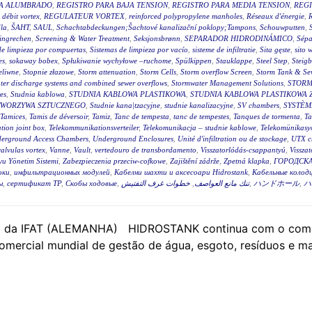
RA ALUMBRADO
,
REGISTRO PARA BAJA TENSION
,
REGISTRO PARA MEDIA TENSION
,
REGI
 débit vortex
,
REGULATEUR VORTEX
,
reinforced polypropylene manholes
,
Réseaux d'énergie
,
R
la
,
ŠAHT
,
SAUL
,
Schachtabdeckungen;Šachtové kanalizační poklopy;Tampons
,
Schouwputten
,
ingrechen
,
Screening & Water Treatment
,
Seksjonsbrønn
,
SEPARADOR HIDRODINÁMICO
,
Sépa
de limpieza por compuertas
,
Sistemas de limpieza por vacío
,
sisteme de infiltratie
,
Sita gęste
,
sito 
es
,
sokaway bobex
,
Spłukiwanie wychyłowe –ruchome
,
Spülkippen
,
Stauklappe
,
Steel Step
,
Steig
eliwne
,
Stopnie złazowe
,
Storm attenuation
,
Storm Cells
,
Storm overflow Screen
,
Storm Tank & Se
ter discharge systems and combined sewer overflows
,
Stormwater Management Solutions
,
STORM
es
,
Studnia kablowa
,
STUDNIA KABLOWA PLASTIKOWA
,
STUDNIA KABLOWA PLASTIKOWA 
TWORZYWA SZTUCZNEGO
,
Studnie kana|tzacyjne
,
studnie kanalizacyjne
,
SV chambers
,
SYSTÈM
Tamices
,
Tamis de déversoir
,
Tamiz
,
Tanc de tempesta
,
tanc de tempestes
,
Tanques de tormenta
,
T
tion joint box
,
Telekommunikationsverteiler
,
Telekomunikacja – studnie kablowe
,
Telekomünikasyo
erground Access Chambers
,
Underground Enclosures
,
Unité d'infiltration ou de stockage
,
UTX c
valvulas vortex
,
Vanne
,
Vault
,
vertedouro de transbordamento
,
Visszatorlódás-csappantyú
,
Vissza
u Yönetim Sistemi
,
Zabezpieczenia przeciw-cofkowe
,
Zajištění zádrže
,
Zpetná klapka
,
ГОРОДСКА
оки
,
инфильтрационных модулей
,
Кабелни шахти и аксесоари Hidrostank
,
Кабельные колодц
ы
,
сертификат ТР
,
Скобы ходовые
,
خطوات غرف التفتيش
,
تنك مانع العواصف
,
ハンドホール
,
ハ
o da IFAT (ALEMANHA) HIDROSTANK continua com o compro
comercial mundial de gestão de água, esgoto, resíduos e ma