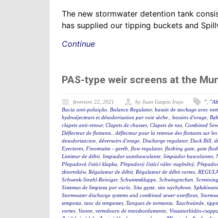
The new stormwater detention tank consis
has supplied our tipping buckets and Spil
Continue
PAS-type weir screens at the Mu
fevereiro 22, 2021
by Juan Gazpio Irujo
"
,
"Ab
Bacia anti-poluição
,
Balance Regulator
,
bassin de stockage avec net
hydroéjecteurs et désodorisation par voie sèche.
,
bassins d'orage
,
Bęb
clapets anti-retour
,
Clapets de chasses
,
Clapets de nez
,
Combined Sewe
Déflecteur de flottants.
,
déflecteur pour la retenue des flottants sur le
desodorizacion
,
déversoirs d'orage
,
Discharge regulator
,
Duck Bill
,
d
Eyectores
,
Finomszita - geréb
,
flow regulator
,
flushing gate
,
gate flus
Limiteur de débit
,
limpiador autobasculante
,
limpiador basculantes
,
Přepadová čistící klapka
,
Přepadový čistící válec naplněný
,
Přepadový
zbiorników
,
Régulateur de débit
,
Régulateur de débit vortex
,
REGULA
Schwenk-Strahl-Reiniger
,
Schwimmklappe
,
Schwingrechen
,
Screening
Sistemas de limpieza por vacío
,
Sita gęste
,
sito wychyłowe
,
Spłukiwan
Stormwater discharge systems and combined sewer overflows
,
Stormw
tempesta
,
tanc de tempestes
,
Tanques de tormenta
,
Tauchwände
,
tipp
vortex
,
Vanne
,
vertedouro de transbordamento
,
Visszatorlódás-csapp