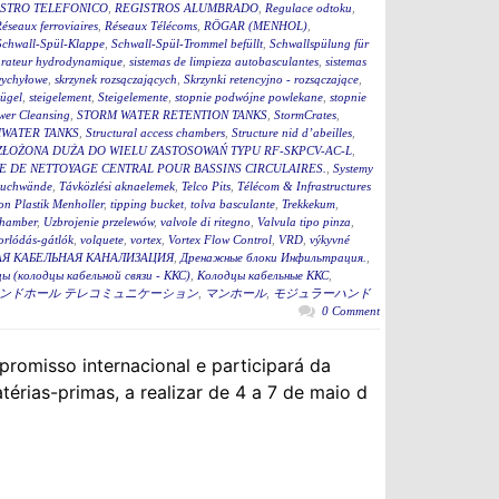
STRO TELEFONICO
,
REGISTROS ALUMBRADO
,
Regulace odtoku
,
éseaux ferroviaires
,
Réseaux Télécoms
,
RÖGAR (MENHOL)
,
Schwall-Spül-Klappe
,
Schwall-Spül-Trommel befüllt
,
Schwallspülung für
rateur hydrodynamique
,
sistemas de limpieza autobasculantes
,
sistemas
wychyłowe
,
skrzynek rozsączających
,
Skrzynki retencyjno - rozsączające
,
bügel
,
steigelement
,
Steigelemente
,
stopnie podwójne powlekane
,
stopnie
wer Cleansing
,
STORM WATER RETENTION TANKS
,
StormCrates
,
WATER TANKS
,
Structural access chambers
,
Structure nid d’abeilles
,
ZŁOŻONA DUŻA DO WIELU ZASTOSOWAŃ TYPU RF-SKPCV-AC-L
,
E DE NETTOYAGE CENTRAL POUR BASSINS CIRCULAIRES.
,
Systemy
auchwände
,
Távközlési aknaelemek
,
Telco Pits
,
Télécom & Infrastructures
n Plastik Menholler
,
tipping bucket
,
tolva basculante
,
Trekkekum
,
hamber
,
Uzbrojenie przelewów
,
valvole di ritegno
,
Valvula tipo pinza
,
torlódás-gátlók
,
volquete
,
vortex
,
Vortex Flow Control
,
VRD
,
výkyvné
Я КАБЕЛЬНАЯ КАНАЛИЗАЦИЯ
,
Дренажные блоки Инфильтрация.
,
ы (колодцы кабельной связи - ККС)
,
Колодцы кабельные ККС
,
ンドホール テレコミュニケーション
,
マンホール
,
モジュラーハンド
0 Comment
misso internacional e participará da
térias-primas, a realizar de 4 a 7 de maio d