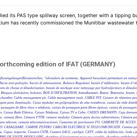
ed its PAS type spillway screen, together with a tipping b
ium has recently commissioned the Munitibar wastewater tr
forthcoming edition of IFAT (GERMANY)
flussregelungenBürstenrechen
,
"aliviadero de tormenta
,
Appareil basculant permettant un nettoy
Bacia anti-poluição
,
bacini di attenuazione
,
Balance Regulator
,
bassin d’infiltration
,
bassin d’ré
pets de chasse et désodorisation
,
bassin de stockage avec nettoyage par hydroéjecteurs et désodor
,
Bloques alvéolaires
,
bolones
,
BOX D’INFILTRATION
,
brøndkammer
,
Brønn
,
Brønnene
,
brunn
,
 chamber
,
Cable management pit
,
Cable management vault
,
CABLE PIT
,
Caisson de rétention pou
agem para iluminação
,
Caixa modular em polipropileno de alta resistência
,
caixas da rede distr
 passagem de fibra ótica e telefonia
,
caixas de passagem para fibras ópticas
,
caixas de passagen
as
,
Caixas Rede Elétrica
,
Caixas Telefonia
,
Caixas TV a Cabo
,
CAIXES DRENANTS
,
Caja drenan
ca
,
camara fibra
,
Cámara FTTH
,
camara modular
,
Cámara para ductos subterráneos
,
Cámara par
ara telecom
,
camara telecomunicaciones
,
Camereta de jonctionare FO
,
CAMERETE DE ACCES
RU CANALIZARE
,
CAMINE PENTRU CABLURI ELECTRICE SI TELECOMUNICATII
,
Camine pet
ca
,
Capac inspectie
,
Cassiers CSTB
,
Cassiers SAUL
,
catchpit
,
CATV
,
celda de infiltración
,
česle s 
BRE DE VISITE MODULAIRE
,
chambres d’équipement pour eau potable
,
chambres préfabriqué