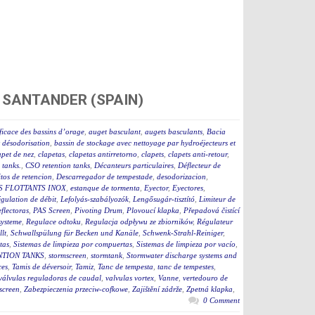
 SANTANDER (SPAIN)
ficace des bassins d’orage
,
auget basculant
,
augets basculants
,
Bacia
t désodorisation
,
bassin de stockage avec nettoyage par hydroéjecteurs et
apet de nez
,
clapetas
,
clapetas antirretorno
,
clapets
,
clapets anti-retour
,
tanks.
,
CSO retention tanks
,
Décanteurs particulaires
,
Déflecteur de
tos de retencion
,
Descarregador de tempestade
,
desodorizacion
,
S FLOTTANTS INOX
,
estanque de tormenta
,
Eyector
,
Eyectores
,
égulation de débit
,
Lefolyás-szabályozók
,
Lengősugár-tisztító
,
Limiteur de
flectoras
,
PAS Screen
,
Pivoting Drum
,
Plovoucí klapka
,
Přepadová čistící
ysteme
,
Regulace odtoku
,
Regulacja odpływu ze zbiorników
,
Régulateur
lt
,
Schwallspülung für Becken und Kanäle
,
Schwenk-Strahl-Reiniger
,
tas
,
Sistemas de limpieza por compuertas
,
Sistemas de limpieza por vacío
,
TION TANKS
,
stormscreen
,
stormtank
,
Stormwater discharge systems and
ces
,
Tamis de déversoir
,
Tamiz
,
Tanc de tempesta
,
tanc de tempestes
,
válvulas reguladoras de caudal
,
valvulas vortex
,
Vanne
,
vertedouro de
screen
,
Zabezpieczenia przeciw-cofkowe
,
Zajištění zádrže
,
Zpetná klapka
,
0 Comment