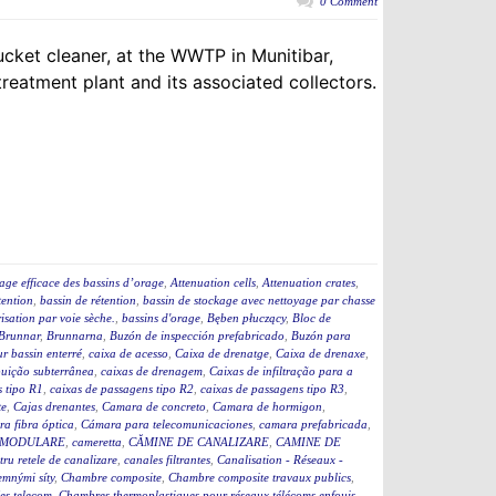
0 Comment
ucket cleaner, at the WWTP in Munitibar,
eatment plant and its associated collectors.
age efficace des bassins d’orage
,
Attenuation cells
,
Attenuation crates
,
tention
,
bassin de rétention
,
bassin de stockage avec nettoyage par chasse
isation par voie sèche.
,
bassins d'orage
,
Bęben płuczący
,
Bloc de
Brunnar
,
Brunnarna
,
Buzón de inspección prefabricado
,
Buzón para
r bassin enterré
,
caixa de acesso
,
Caixa de drenatge
,
Caixa de drenaxe
,
ibuição subterrânea
,
caixas de drenagem
,
Caixas de infiltração para a
s tipo R1
,
caixas de passagens tipo R2
,
caixas de passagens tipo R3
,
te
,
Cajas drenantes
,
Camara de concreto
,
Camara de hormigon
,
a fibra óptica
,
Cámara para telecomunicaciones
,
camara prefabricada
,
 MODULARE
,
cameretta
,
CĂMINE DE CANALIZARE
,
CAMINE DE
ru retele de canalizare
,
canales filtrantes
,
Canalisation - Réseaux -
jemnými síty
,
Chambre composite
,
Chambre composite travaux publics
,
es telecom
,
Chambres thermoplastiques pour réseaux télécoms enfouis
,