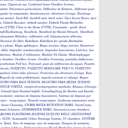
asses
,
Clapets de nez
,
Combined Sewer Overflow Screens
,
setter
,
Décanteurs particulaires
,
Déflecteur de flottants.
,
déflecteur pour
egador de tempestade
,
desodorizacion
,
déversoirs d'orage
,
Discharge
nye moduli
,
Duck Bill
,
duckbill style check valve
,
Duct Access Boxes
,
duct
i
,
Elektrik Bacaları
,
elektrik menhol
,
Elektrik Plastik Menholler
,
ison (FTTH)
,
Fibre to the Home (FTTH)
,
Finomszita - geréb
,
flood
toff-Rückhaltung
,
Handhole
,
Handhole for Buried Network.
,
Handhole
tratiesysteem Hidrobox
,
infiltration cell
,
Infrastructures télécoms
,
lbrunnar för fiber
,
Kabelkum
,
Kabelkum for optiske fiberkabler
,
y z plastu
,
Klapa spłukująca
,
Klapa zwrotna
,
klapy zwrotne
,
Komorové
 débit
,
limpiador autobasculante
,
limpiador basculantes
,
Link box
,
low
étention
,
Module d’infiltration
,
Modüler Ek Odalar
,
Modulopbygget
ss chamber
,
Overflow Screen
,
Overflow Screening
,
pantallas deflectoras
,
ycarbonate Pull box
,
Polyvault
,
pozo-de-infiltracion-de-aguas
,
Pozzetti
,
Telecom
,
POZZETTO
,
POZZETTO MODULARE PER F.O
,
POZZETTO
padový čistící válec plovoucí
,
Protection des déversoirs d'orage
,
Rain
Regards de visite préfabriqués
,
regards ventouse et vidange
,
Regen-
ISTRO PARA BAJA TENSION
,
REGISTRO PARA MEDIA TENSION
,
ATEUR VORTEX
,
reinforced polypropylene manholes
,
Réseaux d'énergie
,
,
Schwall-Spül-Trommel befüllt
,
Schwallspülung für Becken und Kanäle
,
asculantes
,
sistemas de limpieza basculantes
,
Sistemas de limpieza por
cyjno - rozsączające
,
Skrzynki rozsączające
,
Soakaway attenuation units
,
 Sewer Cleansing
,
STORM WATER RETENTION TANKS
,
StormCrates
,
ment Solutions
,
STORMWATER TANKS
,
Structural access chambers
,
ABLOWA PLASTIKOWA ZŁOŻONA DUŻA DO WIELU ZASTOSOWAŃ
e
,
SUDS
,
Sustainable Urban Drainage Systems
,
SV chambers
,
SYSTÈME
ir
,
Tamiz
,
Tanc de tempesta
,
tanc de tempestes
,
Tanques de tormenta
,
 studnie kablowe
,
Telekomünikasyon Plastik Menholler
,
tipping bucket
,