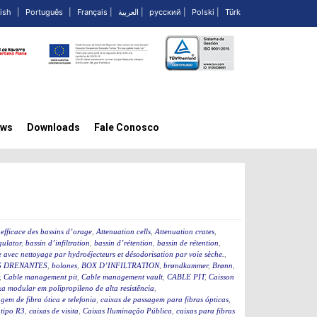
ish
|
Português
|
Français
|
العربية
|
русский
|
Polski
|
Türk
ws
Downloads
Fale Conosco
efficace des bassins d’orage
,
Attenuation cells
,
Attenuation crates
,
ulator
,
bassin d’infiltration
,
bassin d’rétention
,
bassin de rétention
,
 avec nettoyage par hydroéjecteurs et désodorisation par voie sèche.
,
 DRENANTES
,
bolones
,
BOX D’INFILTRATION
,
brøndkammer
,
Brønn
,
,
Cable management pit
,
Cable management vault
,
CABLE PIT
,
Caisson
a modular em polipropileno de alta resistência
,
gem de fibra ótica e telefonia
,
caixas de passagem para fibras ópticas
,
 tipo R3
,
caixas de visita
,
Caixas Iluminação Pública
,
caixas para fibras