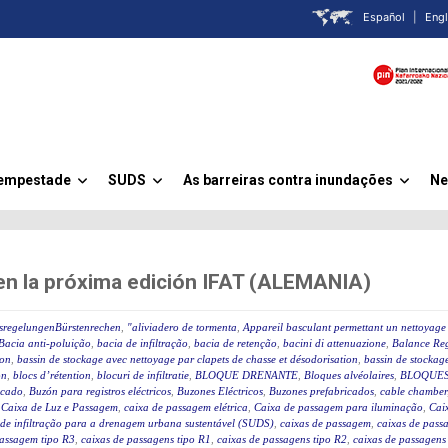
Español
|
Engl
Tempestade
SUDS
As barreiras contra inundações
Ne
»
»
»
 en la próxima edición IFAT (ALEMANIA)
ssregelungenBürstenrechen
,
"aliviadero de tormenta
,
Appareil basculant permettant un nettoyage 
Bacia anti-poluição
,
bacia de infiltração
,
bacia de retenção
,
bacini di attenuazione
,
Balance Reg
ion
,
bassin de stockage avec nettoyage par clapets de chasse et désodorisation
,
bassin de stockage
on
,
blocs d’rétention
,
blocuri de infiltratie
,
BLOQUE DRENANTE
,
Bloques alvéolaires
,
BLOQUES
icado
,
Buzón para registros eléctricos
,
Buzones Eléctricos
,
Buzones prefabricados
,
cable chamber
,
Caixa de Luz e Passagem
,
caixa de passagem elétrica
,
Caixa de passagem para iluminação
,
Caix
 de infiltração para a drenagem urbana sustentável (SUDS)
,
caixas de passagem
,
caixas de passa
passagem tipo R3
,
caixas de passagens tipo R1
,
caixas de passagens tipo R2
,
caixas de passagens