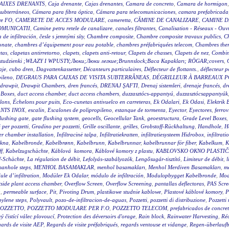
AIXES DRENANTS
,
Caja drenante
,
Cajas drenantes
,
Camara de concreto
,
Camara de hormigon
subterráneos
,
Cámara para fibra óptica
,
Cámara para telecomunicaciones
,
camara prefabricada
re FO
,
CAMERETE DE ACCES MODULARE
,
cameretta
,
CĂMINE DE CANALIZARE
,
CAMINE D
OMUNICATII
,
Camine petru retele de canalizare
,
canales filtrantes
,
Canalisation - Réseaux - Ouv
a de infiltración
,
česle s jemnými síty
,
Chambre composite
,
Chambre composite travaux publics
,
C
onate
,
chambres d’équipement pour eau potable
,
chambres préfabriquées telecom
,
Chambres ther
tas
,
clapetas antirretorno
,
clapets
,
clapets anti-retour
,
Clapets de chasses
,
Clapets de nez
,
Combin
wy studzienki ;WŁAZY I WPUSTY;Люки;Люки легкие;Brunnslock;Baca Kapakları; RÖGAR;covers
,
aje
,
cubo dren
,
Dagvattenkassetter
,
Décanteurs particulaires
,
Déflecteur de flottants.
,
déflecteur p
pileno
,
DEGRAUS PARA CAIXAS DE VISITA SUBTERRÂNEAS
,
DÉGRILLEUR À BARREAUX P
drawpit
,
Drawpit Chambers
,
dren francés
,
DRENAJ ŞAFTI
,
Drenaj sistemleri
,
drenaje francés
,
dr
 Boxes
,
duct access chamber
,
duct access chambers
,
duzzasztócs-appantyú
,
duzzasztócsappantyúk
lons
,
Échelons pour puits
,
Eco-cunetas antivuelco en carreteras
,
Ek Odalari
,
Ek Odasi
,
Elektrik 
NTS INOX
,
escalin
,
Escalones de polipropileno
,
estanque de tormenta
,
Eyector
,
Eyectores
,
ferrov
flushing gate
,
gate flushing system
,
geocells
,
Geocellular Tank
,
geoestructura
,
Grade Level Boxes
 per pozzetti
,
Gradino per pozzetti
,
Grille oscillante
,
grilles
,
Grobstoff-Rückhaltung
,
Handhole
,
H
r chamber installation
,
Infiltracinė talpa
,
Infiltratiekratten
,
infiltratiesysteem Hidrobox
,
infiltrati
akna
,
Kabelbronde
,
Kabelbrønn
,
Kabelbrunn
,
Kabelbrunnar
,
kabelbrunnar för fiber
,
Kabelkum
,
K
ff
,
Kabelzugschächte
,
Káblová komora
,
Káblové komory z plastu
,
KABLOVSKO OKNO PLASTI
f-Schächte
,
La régulation de débit
,
Lefolyás-szabályozók
,
Lengősugár-tisztító
,
Limiteur de débit
,
l
anhole steps
,
MENHOL BASAMAKLAR
,
menhol basamakları
,
Menhol Merdiven Basamakları
,
me
le d’infiltration
,
Modüler Ek Odalar
,
módulo de infiltración
,
Modulopbygget Kabelbronde
,
Mod
side plant access chamber
,
Overflow Screen
,
Overflow Screening
,
pantallas deflectoras
,
PAS Scre
g
,
permeable surface
,
Pit
,
Pivoting Drum
,
plastikowe studnie kablowe
,
Plastové káblové komory
,
P
ylene steps
,
Polyvault
,
pozo-de-infiltracion-de-aguas
,
Pozzetti
,
pozzetti di distribuzione
,
Pozzetti
OZZETTO
,
POZZETTO MODULARE PER F.O
,
POZZETTO TELECOM
,
prefabricados de concre
 čistící válec plovoucí
,
Protection des déversoirs d'orage
,
Rain block
,
Rainwater Harvesting
,
Réc
ards de visite AEP
,
Regards de visite préfabriqués
,
regards ventouse et vidange
,
Regen-überlauf