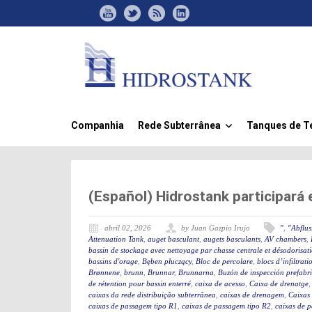
Companhia
Rede Subterrânea
Tanques de 
»
(Español) Hidrostank participará
abril 02, 2026
by Juan Gazpio Irujo
"
,
"Abflu
Attenuation Tank
,
auget basculant
,
augets basculants
,
AV chambers
,
bassin de stockage avec nettoyage par chasse centrale et désodorisat
bassins d'orage
,
Bęben płuczący
,
Bloc de percolare
,
blocs d’infiltrati
Brønnene
,
brunn
,
Brunnar
,
Brunnarna
,
Buzón de inspección prefabr
de rétention pour bassin enterré
,
caixa de acesso
,
Caixa de drenatge
caixas da rede distribuição subterrânea
,
caixas de drenagem
,
Caixas
caixas de passagem tipo R1
,
caixas de passagem tipo R2
,
caixas de 