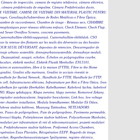
,
Cámara de inspección
,
camara de registro telefonica
,
cámara eléctrica
,
,
cámara prefabricada de empalme
,
Cámara Prefabricadas ducto
,
E VIZITARE
,
CAMINE DE VIZITARE DIN MATERIAL PLASTIC PENTRU
rages
,
CanalizaçãoSubterrânea de Redes Metálicas e Fibra Óptica
,
hambre de raccordement
,
Chambre de tirage - Réseaux secs
,
CHAMBRE
moplastiques pour réseaux télécoms enfouis
,
Check Element
,
Check Flap
,
ed Sewer Overflow Screens
,
concrete pavements
,
Csatornahullám-öblítőcsappantyú
,
Csatornahullám-öblítődob
,
CSO
our la retenue des flottants sur les seuils des déversoirs ou des bassins
OUR SEUIL DÉVERSANT
,
depositos de retencion
,
Descarregador de
enaje urbano sostenible
,
drenajeurbanosostenible
,
drenazhnye moduli
,
,
Duzzasztómű
,
easypit
,
echelon
,
Échelon en polypropylène courbe
,
Bacaları
,
elektrik menhol
,
Elektrik Plastik Menholler
,
EN13101
,
iaires et autoroutières
,
fibre à la maison (FTTH)
,
Fibre to the Home
,
gradini
,
Gradini alla marinara
,
Gradini in acciaio rivestiti in
andhole for Buried Network.
,
Handhole for FTTH
,
Handhole for FTTP
,
on cell
,
Infrastructures télécoms
,
Infrastrutture per Reti a Fibra Ottica
,
Iron
abelkum for optiske fiberkabler
,
Kabelkummer
,
Kabelová šachta
,
kabelové
ČNO
,
Klapa spłukująca
,
Klapa zwrotna
,
klapy zwrotne
,
Komorové Zekany
,
impiador autobasculante
,
limpiador basculantes
,
Link box
,
low voltage
ter chamber installation
,
Modula brøndkammer
,
Modular Ek Odası
,
ułowa studnia kablowa
,
Muanyag Tiztitoakna
,
NETEJADORS
en
,
Pasos de polipropileno
,
Pate de polipropileno
,
Pavimento permeable
,
lovoucí klapka
,
Polietylenowe studnie kablowe
,
Polycarbonate Manholes
,
 modulari per infrastrutture di reti di telecomunicazioni
,
pozzetti modulari
to
,
Prefabrykowane studnie kablowe
,
Preformed Access Chambers
,
upération Eaux Pluviales
,
Récupération EEPP
,
Regards de tirage
,
becken
,
Regenbeckenausrüstungen Spülsysteme
,
registro eléctrico
,