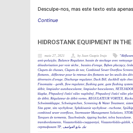
Desculpe-nos, mas este texto esta apenas
Continue
HIDROSTANK EQUIPMENT IN THE
maio 27, 2021
by Juan Gazpio Irujo
"Abfluss
anti-poluição
,
Balance Regulator
,
bassin de stockage avec nettoyage 
désodorisation par voie sèche.
,
bassins d'orage
,
Bęben płuczący
,
česl
Clapets de chasses
,
Clapets de nez
,
Combined Sewer Overflow Screen
flottants.
,
déflecteur pour la retenue des flottants sur les seuils des d
déversoirs d'orage
,
Discharge regulator
,
Duck Bill
,
duckbill style che
Finomszita - geréb
,
flow regulator
,
flushing gate
,
gate flushing system
débit
,
limpiador autobasculante
,
limpiador basculantes
,
NETEJADO
klapka
,
Přepadový čistící válec naplněný
,
Přepadový čistící válec plo
de débit
,
Régulateur de débit vortex
,
REGULATEUR VORTEX
,
Rücks
Schwimmklappe
,
Schwingrechen
,
Screening & Water Treatment
,
siste
Sita gęste
,
sito wychyłowe
,
Spłukiwanie wychyłowe –ruchome
,
Spülki
combined sewer overflows
,
Stormwater Management Solutions
,
STOR
Tanques de tormenta
,
Tauchwände
,
tipping bucket
,
tolva basculante
,
transbordamento
,
Visszatorlódás-csappantyú
,
Visszatorlódás-gátlók
,
сертификат ТР
,
تنك مانع العواصف