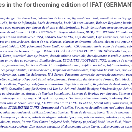
es in the forthcoming edition of IFAT (GERMAN
ssregelungenBürstenrechen
,
"aliviadero de tormenta
,
Appareil basculant permettant un nettoyage 
luição
,
bacia de infiltração
,
bacia de retenção
,
bacini di attenuazione
,
Balance Regulator
,
bassin
age avec nettoyage par clapets de chasse et désodorisation
,
bassin de stockage avec nettoyage par
ocuri de infiltratie
,
BLOQUE DRENANTE
,
Bloques alvéolaires
,
BLOQUES DRENANTES
,
bolones
agem urbana sustentável (SUDS)
,
CAIXES DRENANTS
,
Caja drenante
,
Cajas drenantes
,
canales f
pet anti retour de nez
,
clapet de nez
,
clapetas
,
clapetas antirretorno
,
clapets
,
clapets anti-retour
,
lám-öblítődob
,
CSO (Combined Sewer Outflow) tanks.
,
CSO retention tanks
,
cubo de drenaje
,
cub
éversoirs ou des bassins d’orage
,
DÉGRILLEUR À BARREAUX POUR SEUIL DÉVERSANT
,
deposi
I
,
Drenaj sistemleri
,
drenaje francés
,
drenaje urbano sostenible
,
drenajeurbanosostenible
,
drenaz
as antivuelco en carreteras
,
Escalier flottant
,
ESCALIERS FLOTTANTS INOX
,
estanque de torm
ank
,
geoestructura
,
Grille oscillante
,
Grobstoff-Rückhaltung
,
Infiltracinė talpa
,
Infiltratiekratten
,
,
Lengősugár-tisztító
,
Limiteur de débit
,
limpiador autobasculante
,
limpiador basculantes
,
module 
w Screening
,
pantallas deflectoras
,
PAS Screen
,
Pavimento permeable
,
permeable pavement
,
per
 válec naplněný
,
Přepadový čistící válec plovoucí
,
Protection des déversoirs d'orage
,
Rain block
,
lace odtoku
,
Regulacja odpływu ze zbiorników
,
Régulateur de débit
,
Régulateur de débit vortex
,
efüllt
,
Schwallspülung für Becken und Kanäle
,
Schwenk-Strahl-Reiniger
,
Schwimmklappe
,
Schwi
za autobasculantes
,
sistemas de limpieza basculantes
,
Sistemas de limpieza por clapetas
,
Sistemas 
i retencyjno - rozsączające
,
Skrzynki rozsączające
,
Soakaway attenuation units
,
Soakaway Modul
torm Tank & Sewer Cleansing
,
STORM WATER RETENTION TANKS
,
StormCrates
,
stormscreen
,
s
tions
,
STORMWATER TANKS
,
Structure nid d’abeilles
,
Structures de infiltration modulaires
,
Stru
r
,
szikkasztó rendszerek
,
szikkasztórendszer
,
Tamices
,
Tamis de déversoir
,
Tamiz
,
Tanc de tempesta
,
,
Uzbrojenie przelewów
,
valvole di ritegno
,
Valvula tipo pinza
,
valvula vortice
,
valvulas pico pato
volquete
,
vortex
,
Vortex Flow Control
,
výkyvné česle
,
Výkyvný paprskový čistič
,
Water flush
,
Water 
,
дренажные модули
,
Дренажные системы
,
Инфильтрационные блоки
,
инфильтрационных м