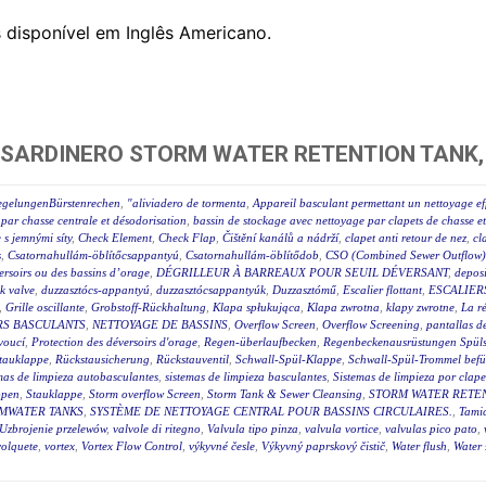
 disponível em Inglês Americano.
 SARDINERO STORM WATER RETENTION TANK,
regelungenBürstenrechen
,
"aliviadero de tormenta
,
Appareil basculant permettant un nettoyage ef
par chasse centrale et désodorisation
,
bassin de stockage avec nettoyage par clapets de chasse e
e s jemnými síty
,
Check Element
,
Check Flap
,
Čištění kanálů a nádrží
,
clapet anti retour de nez
,
cl
s
,
Csatornahullám-öblítőcsappantyú
,
Csatornahullám-öblítődob
,
CSO (Combined Sewer Outflow) 
éversoirs ou des bassins d’orage
,
DÉGRILLEUR À BARREAUX POUR SEUIL DÉVERSANT
,
deposi
ck valve
,
duzzasztócs-appantyú
,
duzzasztócsappantyúk
,
Duzzasztómű
,
Escalier flottant
,
ESCALIER
,
Grille oscillante
,
Grobstoff-Rückhaltung
,
Klapa spłukująca
,
Klapa zwrotna
,
klapy zwrotne
,
La r
RS BASCULANTS
,
NETTOYAGE DE BASSINS
,
Overflow Screen
,
Overflow Screening
,
pantallas de
voucí
,
Protection des déversoirs d'orage
,
Regen-überlaufbecken
,
Regenbeckenausrüstungen Spüls
tauklappe
,
Rückstausicherung
,
Rückstauventil
,
Schwall-Spül-Klappe
,
Schwall-Spül-Trommel befül
mas de limpieza autobasculantes
,
sistemas de limpieza basculantes
,
Sistemas de limpieza por clape
ppen
,
Stauklappe
,
Storm overflow Screen
,
Storm Tank & Sewer Cleansing
,
STORM WATER RETEN
MWATER TANKS
,
SYSTÈME DE NETTOYAGE CENTRAL POUR BASSINS CIRCULAIRES.
,
Tami
Uzbrojenie przelewów
,
valvole di ritegno
,
Valvula tipo pinza
,
valvula vortice
,
valvulas pico pato
,
volquete
,
vortex
,
Vortex Flow Control
,
výkyvné česle
,
Výkyvný paprskový čistič
,
Water flush
,
Water 