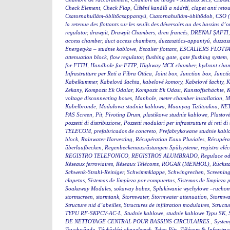
Check Element
,
Check Flap
,
Čištění kanálů a nádrží
,
clapet anti reto
Csatornahullám-öblítőcsappantyú
,
Csatornahullám-öblítődob
,
CSO (
la retenue des flottants sur les seuils des déversoirs ou des bassins d’
regulator
,
drawpit
,
Drawpit Chambers
,
dren francés
,
DRENAJ ŞAFTI
access chamber
,
duct access chambers
,
duzzasztócs-appantyú
,
duzzas
Energetyka – studnie kablowe
,
Escalier flottant
,
ESCALIERS FLOTTA
attenuation block
,
flow regulator
,
flushing gate
,
gate flushing system
,
for FTTH
,
Handhole for FTTP
,
Highway MCX chamber
,
hydrant cha
Infrastrutture per Reti a Fibra Ottica
,
Joint box
,
Junction box
,
Juncti
Kabelkummer
,
Kabelová šachta
,
kabelové komory
,
Kabelové šachty
,
K
Zekany
,
Kompozit Ek Odalar
,
Kompozit Ek Odası
,
Kunstoffschächte
,
K
voltage disconnecting boxes
,
Manhole
,
meter chamber installation
,
M
Kabelbronde
,
Modułowa studnia kablowa
,
Muanyag Tiztitoakna
,
NE
PAS Screen
,
Pit
,
Pivoting Drum
,
plastikowe studnie kablowe
,
Plastov
pozzetti di distribuzione
,
Pozzetti modulari per infrastrutture di reti d
TELECOM
,
prefabricados de concreto
,
Prefabrykowane studnie kabl
block
,
Rainwater Harvesting
,
Récupération Eaux Pluviales
,
Récupéra
überlaufbecken
,
Regenbeckenausrüstungen Spülsysteme
,
registro eléc
REGISTRO TELEFONICO
,
REGISTROS ALUMBRADO
,
Regulace o
Réseaux ferroviaires
,
Réseaux Télécoms
,
RÖGAR (MENHOL)
,
Rückst
Schwenk-Strahl-Reiniger
,
Schwimmklappe
,
Schwingrechen
,
Screening
clapetas
,
Sistemas de limpieza por compuertas
,
Sistemas de limpieza 
Soakaway Modules
,
sokaway bobex
,
Spłukiwanie wychyłowe –rucho
stormscreen
,
stormtank
,
Stormwater
,
Stormwater attenuation
,
Stormwa
Structure nid d’abeilles
,
Structures de infiltration modulaires
,
Structu
TYPU RF-SKPCV-AC-L
,
Studnie kablowe
,
studnie kablowe Typu SK
,
DE NETTOYAGE CENTRAL POUR BASSINS CIRCULAIRES.
,
System
Tauchwände
,
Távközlési aknaelemek
,
Telco Pits
,
Télécom & Infrastruc