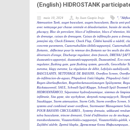
(English) HIDROSTANK participat
maio 10, 2024
by Juan Gazpio Irujo
"
,
"Abflu
Attenuation Tank
,
auget basculant
,
augets basculants
,
Bacia anti-po
avec nettoyage par chasse centrale et désodorisation
,
bassin de stock
płuczący
,
Bloc de percolare
,
blocs d’infiltration
,
blocs d’rétention
,
bl
de drenatge
,
caixas de drenagem
,
Caixas de infiltração para a dren
jemnými síty
,
Check Element
,
Check Flap
,
Čištění kanálů a nádrží
,
cla
concrete pavements
,
Csatornahullám-öblítőcsappantyú
,
Csatornahul
flottants.
,
déflecteur pour la retenue des flottants sur les seuils des d
déversoirs d'orage
,
Discharge regulator
,
dren francés
,
DRENAJ ŞAFT
duzzasztócs-appantyú
,
duzzasztócsappantyúk
,
Duzzasztómű
,
Eco-cunet
regulator
,
flushing gate
,
gate flushing system
,
geocells
,
Geocellular T
zwrotna
,
klapy zwrotne
,
La régulation de débit
,
Lefolyás-szabályozók
BASCULANTS
,
NETTOYAGE DE BASSINS
,
Overflow Screen
,
Overflo
de-infiltracion-de-aguas
,
Přepadová čistící klapka
,
Přepadový čistící
Regen-überlaufbecken
,
Regenbeckenausrüstungen Spülsysteme
,
Regu
Rückstauventil
,
SAUL
,
Schwall-Spül-Klappe
,
Schwall-Spül-Trommel b
HIDRODINÁMICO
,
Séparateur hydrodynamique
,
sistemas de limpie
infiltratie
,
Sita gęste
,
sito wychyłowe
,
skrzynek rozsączających
,
Skrzynk
Stauklappe
,
Storm attenuation
,
Storm Cells
,
Storm overflow Screen
,
S
systems and combined sewer overflows
,
Stormwater Management Solu
POUR BASSINS CIRCULAIRES.
,
Systemy drenażu
,
szikkasztó rendsze
tolva basculante
,
trincee drenanti
,
Unité d'infiltration ou de stockage
transbordamento
,
Visszatorlódás-csappantyú
,
Visszatorlódás-gátlók
,
Zajištění zádrže
,
Zpetná klapka
,
Дренажные блоки Инфильтрация.