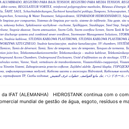
RA ALUMBRADO
,
REGISTRO PARA BAJA TENSION
,
REGISTRO PARA MEDIA TENSION
,
REGI
 débit vortex
,
REGULATEUR VORTEX
,
reinforced polypropylene manholes
,
Réseaux d'énergie
,
R
la
,
ŠAHT
,
SAUL
,
Schachtabdeckungen;Šachtové kanalizační poklopy;Tampons
,
Schouwputten
,
ingrechen
,
Screening & Water Treatment
,
Seksjonsbrønn
,
SEPARADOR HIDRODINÁMICO
,
Sépa
de limpieza por compuertas
,
Sistemas de limpieza por vacío
,
sisteme de infiltratie
,
Sita gęste
,
sito 
es
,
sokaway bobex
,
Spłukiwanie wychyłowe –ruchome
,
Spülkippen
,
Stauklappe
,
Steel Step
,
Steig
eliwne
,
Stopnie złazowe
,
Storm attenuation
,
Storm Cells
,
Storm overflow Screen
,
Storm Tank & Se
ter discharge systems and combined sewer overflows
,
Stormwater Management Solutions
,
STORM
es
,
Studnia kablowa
,
STUDNIA KABLOWA PLASTIKOWA
,
STUDNIA KABLOWA PLASTIKOWA 
TWORZYWA SZTUCZNEGO
,
Studnie kana|tzacyjne
,
studnie kanalizacyjne
,
SV chambers
,
SYSTÈM
Tamices
,
Tamis de déversoir
,
Tamiz
,
Tanc de tempesta
,
tanc de tempestes
,
Tanques de tormenta
,
T
tion joint box
,
Telekommunikationsverteiler
,
Telekomunikacja – studnie kablowe
,
Telekomünikasyo
erground Access Chambers
,
Underground Enclosures
,
Unité d'infiltration ou de stockage
,
UTX c
valvulas vortex
,
Vanne
,
Vault
,
vertedouro de transbordamento
,
Visszatorlódás-csappantyú
,
Vissza
u Yönetim Sistemi
,
Zabezpieczenia przeciw-cofkowe
,
Zajištění zádrže
,
Zpetná klapka
,
ГОРОДСКА
оки
,
инфильтрационных модулей
,
Кабелни шахти и аксесоари Hidrostank
,
Кабельные колодц
ы
,
сертификат ТР
,
Скобы ходовые
,
خطوات غرف التفتيش
,
تنك مانع العواصف
,
ハンドホール
,
ハ
o da IFAT (ALEMANHA) HIDROSTANK continua com o compro
comercial mundial de gestão de água, esgoto, resíduos e ma