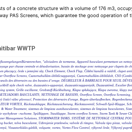
ts of a concrete structure with a volume of 176 m3, occ
lway PAS Screens, which guarantee the good operation of th
nitibar WWTP
flussregelungenBürstenrechen
,
"aliviadero de tormenta
,
Appareil basculant permettant un nettoy
toyage par chasse centrale et désodorisation
,
bassin de stockage avec nettoyage par clapets de ch
en płuczący
,
česle s jemnými síty
,
Check Element
,
Check Flap
,
Čištění kanálů a nádrží
,
clapet ant
r Overflow Screens
,
Csatornahullám-öblítőcsappantyú
,
Csatornahullám-öblítődob
,
CSO (Combin
s seuils des déversoirs ou des bassins d’orage
,
DÉGRILLEUR À BARREAUX POUR SEUIL DÉVE
uckbill style check valve
,
duzzasztócs-appantyú
,
duzzasztócsappantyúk
,
Duzzasztómű
,
Escalier flot
hing system
,
Grille oscillante
,
Grobstoff-Rückhaltung
,
Klapa spłukująca
,
Klapa zwrotna
,
klapy zw
NETEJADORS BASCULANTS
,
NETTOYAGE DE BASSINS
,
Overflow Screen
,
Overflow Screening
,
 čistící válec plovoucí
,
Protection des déversoirs d'orage
,
Regen-überlaufbecken
,
Regenbeckena
TEUR VORTEX
,
Rückstauklappe
,
Rückstausicherung
,
Rückstauventil
,
Schwall-Spül-Klappe
,
Sch
 & Water Treatment
,
sistemas de limpieza autobasculantes
,
sistemas de limpieza basculantes
,
Sist
ie wychyłowe –ruchome
,
Spülkippen
,
Stauklappe
,
Storm overflow Screen
,
Storm Tank & Sewer Cl
ater Management Solutions
,
STORMWATER TANKS
,
SYSTÈME DE NETTOYAGE CENTRAL POUR
ing bucket
,
tolva basculante
,
Uzbrojenie przelewów
,
valvole di ritegno
,
Valvula tipo pinza
,
valvula
antyú
,
Visszatorlódás-gátlók
,
volquete
,
vortex
,
Vortex Flow Control
,
výkyvné česle
,
Výkyvný paprsk