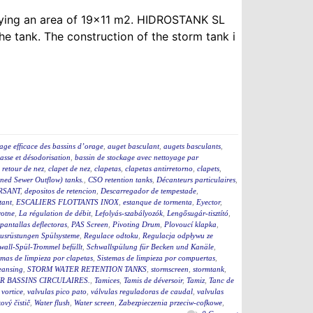
upying an area of 19×11 m2. HIDROSTANK SL
e tank. The construction of the storm tank i
age efficace des bassins d’orage
,
auget basculant
,
augets basculants
,
asse et désodorisation
,
bassin de stockage avec nettoyage par
i retour de nez
,
clapet de nez
,
clapetas
,
clapetas antirretorno
,
clapets
,
ed Sewer Outflow) tanks.
,
CSO retention tanks
,
Décanteurs particulaires
,
RSANT
,
depositos de retencion
,
Descarregador de tempestade
,
tant
,
ESCALIERS FLOTTANTS INOX
,
estanque de tormenta
,
Eyector
,
rotne
,
La régulation de débit
,
Lefolyás-szabályozók
,
Lengősugár-tisztító
,
pantallas deflectoras
,
PAS Screen
,
Pivoting Drum
,
Plovoucí klapka
,
usrüstungen Spülsysteme
,
Regulace odtoku
,
Regulacja odpływu ze
wall-Spül-Trommel befüllt
,
Schwallspülung für Becken und Kanäle
,
emas de limpieza por clapetas
,
Sistemas de limpieza por compuertas
,
eansing
,
STORM WATER RETENTION TANKS
,
stormscreen
,
stormtank
,
 BASSINS CIRCULAIRES.
,
Tamices
,
Tamis de déversoir
,
Tamiz
,
Tanc de
 vortice
,
valvulas pico pato
,
válvulas reguladoras de caudal
,
valvulas
ový čistič
,
Water flush
,
Water screen
,
Zabezpieczenia przeciw-cofkowe
,