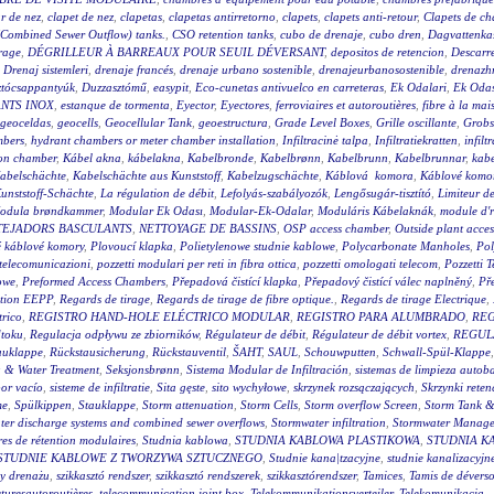
ur de nez
,
clapet de nez
,
clapetas
,
clapetas antirretorno
,
clapets
,
clapets anti-retour
,
Clapets de ch
Combined Sewer Outflow) tanks.
,
CSO retention tanks
,
cubo de drenaje
,
cubo dren
,
Dagvattenkas
orage
,
DÉGRILLEUR À BARREAUX POUR SEUIL DÉVERSANT
,
depositos de retencion
,
Descarr
,
Drenaj sistemleri
,
drenaje francés
,
drenaje urbano sostenible
,
drenajeurbanosostenible
,
drenazh
ztócsappantyúk
,
Duzzasztómű
,
easypit
,
Eco-cunetas antivuelco en carreteras
,
Ek Odalari
,
Ek Odas
NTS INOX
,
estanque de tormenta
,
Eyector
,
Eyectores
,
ferroviaires et autoroutières
,
fibre à la ma
geoceldas
,
geocells
,
Geocellular Tank
,
geoestructura
,
Grade Level Boxes
,
Grille oscillante
,
Grobs
mbers
,
hydrant chambers or meter chamber installation
,
Infiltracinė talpa
,
Infiltratiekratten
,
infil
on chamber
,
Kábel akna
,
kábelakna
,
Kabelbronde
,
Kabelbrønn
,
Kabelbrunn
,
Kabelbrunnar
,
kabe
abelschächte
,
Kabelschächte aus Kunststoff
,
Kabelzugschächte
,
Káblová komora
,
Káblové komor
unststoff-Schächte
,
La régulation de débit
,
Lefolyás-szabályozók
,
Lengősugár-tisztító
,
Limiteur de
odula brøndkammer
,
Modular Ek Odası
,
Modular-Ek-Odalar
,
Moduláris Kábelaknák
,
module d'r
TEJADORS BASCULANTS
,
NETTOYAGE DE BASSINS
,
OSP access chamber
,
Outside plant acce
é káblové komory
,
Plovoucí klapka
,
Polietylenowe studnie kablowe
,
Polycarbonate Manholes
,
Pol
i telecomunicazioni
,
pozzetti modulari per reti in fibra ottica
,
pozzetti omologati telecom
,
Pozzetti 
owe
,
Preformed Access Chambers
,
Přepadová čistící klapka
,
Přepadový čistící válec naplněný
,
Pře
tion EEPP
,
Regards de tirage
,
Regards de tirage de fibre optique.
,
Regards de tirage Electrique
,
trico
,
REGISTRO HAND-HOLE ELÉCTRICO MODULAR
,
REGISTRO PARA ALUMBRADO
,
REG
dtoku
,
Regulacja odpływu ze zbiorników
,
Régulateur de débit
,
Régulateur de débit vortex
,
REGUL
auklappe
,
Rückstausicherung
,
Rückstauventil
,
ŠAHT
,
SAUL
,
Schouwputten
,
Schwall-Spül-Klappe
 & Water Treatment
,
Seksjonsbrønn
,
Sistema Modular de Infiltración
,
sistemas de limpieza autob
por vacío
,
sisteme de infiltratie
,
Sita gęste
,
sito wychyłowe
,
skrzynek rozsączających
,
Skrzynki reten
me
,
Spülkippen
,
Stauklappe
,
Storm attenuation
,
Storm Cells
,
Storm overflow Screen
,
Storm Tank &
ter discharge systems and combined sewer overflows
,
Stormwater infiltration
,
Stormwater Manage
res de rétention modulaires
,
Studnia kablowa
,
STUDNIA KABLOWA PLASTIKOWA
,
STUDNIA K
STUDNIE KABLOWE Z TWORZYWA SZTUCZNEGO
,
Studnie kana|tzacyjne
,
studnie kanalizacyjn
y drenażu
,
szikkasztó rendszer
,
szikkasztó rendszerek
,
szikkasztórendszer
,
Tamices
,
Tamis de déverso
turesautoroutières
,
telecommunication joint box
,
Telekommunikationsverteiler
,
Telekomunikacja –