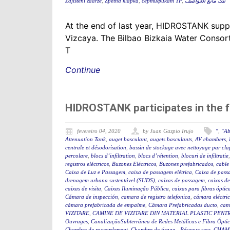
Zajištění zádrže
,
Zpetná klapka
,
сертификат ТР
,
تنك مانع العواصف
At the end of last year, HIDROSTANK suppli
Vizcaya. The Bilbao Bizkaia Water Consort
T
Continue
HIDROSTANK participates in the 
fevereiro 04, 2020
by Juan Gazpio Irujo
"
,
"Ab
Attenuation Tank
,
auget basculant
,
augets basculants
,
AV chambers
,
centrale et désodorisation
,
bassin de stockage avec nettoyage par cla
percolare
,
blocs d’infiltration
,
blocs d’rétention
,
blocuri de infiltratie
registros eléctricos
,
Buzones Eléctricos
,
Buzones prefabricados
,
cable
Caixa de Luz e Passagem
,
caixa de passagem elétrica
,
Caixa de pass
drenagem urbana sustentável (SUDS)
,
caixas de passagem
,
caixas de
caixas de visita
,
Caixas Iluminação Pública
,
caixas para fibras óptic
Cámara de inspección
,
camara de registro telefonica
,
cámara eléctri
cámara prefabricada de empalme
,
Cámara Prefabricadas ducto
,
cam
VIZITARE
,
CAMINE DE VIZITARE DIN MATERIAL PLASTIC PENT
Ouvrages
,
CanalizaçãoSubterrânea de Redes Metálicas e Fibra Ópti
Chambre de raccordement
,
Chambre de tirage - Réseaux secs
,
CHAM