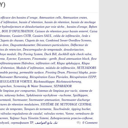
Y)
efficace des bassins d’orage
,
Attenuation cells
,
Attenuation crates
,
 d’infiltration
,
bassin d’rétention
,
bassin de rétention
,
bassin de stockage
 hydroéjecteurs et désodorisation par voie sèche.
,
bassins d'orage
,
Bęben
,
BOX D’INFILTRATION
,
Caisson de rétention pour bassin enterré
,
Caixa
iltrantes
,
Cassiers CSTB
,
Cassiers SAUL
,
celda de infiltración
,
česle s
Clapets de chasses
,
Clapets de nez
,
Combined Sewer Overflow Screens
,
o dren
,
Dagvattenkassetter
,
Décanteurs particulaires
,
Déflecteur de
tos de retencion
,
Descarregador de tempestade
,
desodorizacion
,
hnye moduli
,
Dry Paving System
,
Duck Bill
,
duckbill style check valve
,
enta
,
Eyector
,
Eyectores
,
Finomszita - geréb
,
flood attenuation block
,
flow
infiltratiesysteem Hidrobox
,
infiltration cell
,
Klapa spłukująca
,
Klapa
d'rétention
,
Module d’infiltration
,
módulo de infiltración
,
NETEJADORS
meable paving
,
permeable surface
,
Pivoting Drum
,
Plovoucí klapka
,
pozo-
Rainwater Harvesting
,
Récupération Eaux Pluviales
,
Récupération EEPP
,
REGULATEUR VORTEX
,
Rückstauklappe
,
Rückstausicherung
,
ngrechen
,
Screening & Water Treatment
,
SEPARADOR
de limpieza por compuertas
,
Sistemas de limpieza por vacío
,
sisteme de
es
,
sokaway bobex
,
Spłukiwanie wychyłowe –ruchome
,
Spülkippen
,
tormtank
,
Stormwater
,
Stormwater attenuation
,
Stormwater discharge
ctures de rétention modulaires
,
SYSTÈME DE NETTOYAGE CENTRAL
tanc de tempestes
,
Tanques de tormenta
,
Tauchwände
,
tipping bucket
,
,
válvulas reguladoras de caudal
,
valvulas vortex
,
Vanne
,
vertedouro de
screen
,
Yağmur Suyu Yönetim Sistemi
,
Zabezpieczenia przeciw-cofkowe
,
одулей
,
сертификат ТР
,
تنك مانع العواصف
0 Comment