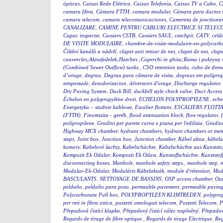
ópticas
,
Caixas Rede Elétrica
,
Caixas Telefonia
,
Caixas TV a Cabo
,
C
camara fibra
,
Cámara FTTH
,
camara modular
,
Cámara para ductos 
camara telecom
,
camara telecomunicaciones
,
Camereta de jonctiona
CANALIZARE
,
CAMINE PENTRU CABLURI ELECTRICE SI TELEC
Capac inspectie
,
Cassiers CSTB
,
Cassiers SAUL
,
catchpit
,
CATV
,
celd
DE VISITE MODULAIRE
,
chambre-de-visite-modulaire-en-polycarb
Čištění kanálů a nádrží
,
clapet anti retour de nez
,
clapet de nez
,
clape
couvercles;Aknafedelek;Hatches ;Coperchi in ghisa;Rama i pokry
(Combined Sewer Outflow) tanks.
,
CSO retention tanks
,
cubo de dren
d’orage
,
degrau
,
Degrau para câmara de visita
,
degraus em polipro
tempestade
,
desodorizacion
,
déversoirs d'orage
,
Discharge regulator
,
Dry Paving System
,
Duck Bill
,
duckbill style check valve
,
Duct Access
Échelon en polypropylène droit
,
ECHELON POLYPROPYLENE
,
eche
Energetyka – studnie kablowe
,
Escalier flottant
,
ESCALIERS FLOTTA
(FTTH)
,
Finomszita - geréb
,
flood attenuation block
,
flow regulator
,
polipropilene
,
Gradini per parete curva e piana per l'edilizia
,
Gradini
Highway MCX chamber
,
hydrant chambers
,
hydrant chambers or mete
steps
,
Joint box
,
Junction box
,
Junction chamber
,
Kábel akna
,
kábel
komory
,
Kabelové šachty
,
Kabelschächte
,
Kabelschächte aus Kunststo
Kompozit Ek Odalar
,
Kompozit Ek Odası
,
Kunstoffschächte
,
Kunststof
disconnecting boxes
,
Manhole
,
manhole safety steps.
,
manhole step
,
m
Modular-Ek-Odalar
,
Moduláris Kábelaknák
,
module d'rétention
,
Modu
BASCULANTS
,
NETTOYAGE DE BASSINS
,
OSP access chamber
,
Out
peldaño
,
peldaño para pozo
,
permeable pavement
,
permeable pavin
Polycarbonate Pull box
,
POLYPROPYLEEN KLIMTREDEN
,
polyprop
per reti in fibra ottica
,
pozzetti omologati telecom
,
Pozzetti Telecom
,
P
Přepadová čistící klapka
,
Přepadový čistící válec naplněný
,
Přepadový
Regards de tirage de fibre optique.
,
Regards de tirage Electrique
,
Reg