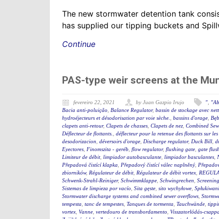
The new stormwater detention tank consis
has supplied our tipping buckets and Spil
Continue
PAS-type weir screens at the Mu
fevereiro 22, 2021
by Juan Gazpio Irujo
"
,
"Ab
Bacia anti-poluição
,
Balance Regulator
,
bassin de stockage avec net
hydroéjecteurs et désodorisation par voie sèche.
,
bassins d'orage
,
Bęb
clapets anti-retour
,
Clapets de chasses
,
Clapets de nez
,
Combined Sewe
Déflecteur de flottants.
,
déflecteur pour la retenue des flottants sur le
desodorizacion
,
déversoirs d'orage
,
Discharge regulator
,
Duck Bill
,
d
Eyectores
,
Finomszita - geréb
,
flow regulator
,
flushing gate
,
gate flus
Limiteur de débit
,
limpiador autobasculante
,
limpiador basculantes
,
Přepadová čistící klapka
,
Přepadový čistící válec naplněný
,
Přepadový
zbiorników
,
Régulateur de débit
,
Régulateur de débit vortex
,
REGULA
Schwenk-Strahl-Reiniger
,
Schwimmklappe
,
Schwingrechen
,
Screening
Sistemas de limpieza por vacío
,
Sita gęste
,
sito wychyłowe
,
Spłukiwan
Stormwater discharge systems and combined sewer overflows
,
Stormw
tempesta
,
tanc de tempestes
,
Tanques de tormenta
,
Tauchwände
,
tipp
vortex
,
Vanne
,
vertedouro de transbordamento
,
Visszatorlódás-csapp