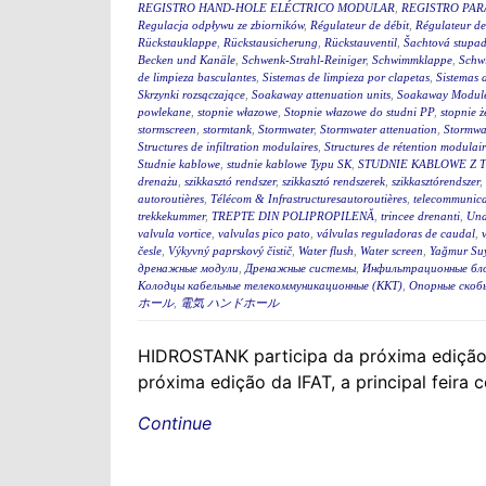
REGISTRO HAND-HOLE ELÉCTRICO MODULAR
,
REGISTRO PA
Regulacja odpływu ze zbiorników
,
Régulateur de débit
,
Régulateur de
Rückstauklappe
,
Rückstausicherung
,
Rückstauventil
,
Šachtová stupad
Becken und Kanäle
,
Schwenk-Strahl-Reiniger
,
Schwimmklappe
,
Schw
de limpieza basculantes
,
Sistemas de limpieza por clapetas
,
Sistemas 
Skrzynki rozsączające
,
Soakaway attenuation units
,
Soakaway Modul
powlekane
,
stopnie włazowe
,
Stopnie włazowe do studni PP
,
stopnie ż
stormscreen
,
stormtank
,
Stormwater
,
Stormwater attenuation
,
Stormwa
Structures de infiltration modulaires
,
Structures de rétention modulair
Studnie kablowe
,
studnie kablowe Typu SK
,
STUDNIE KABLOWE Z 
drenażu
,
szikkasztó rendszer
,
szikkasztó rendszerek
,
szikkasztórendszer
,
autoroutières
,
Télécom & Infrastructuresautoroutières
,
telecommunica
trekkekummer
,
TREPTE DIN POLIPROPILENĂ
,
trincee drenanti
,
Und
valvula vortice
,
valvulas pico pato
,
válvulas reguladoras de caudal
,
česle
,
Výkyvný paprskový čistič
,
Water flush
,
Water screen
,
Yağmur Suy
дренажные модули
,
Дренажные системы
,
Инфильтрационные бл
Колодцы кабельные телекоммуникационные (ККТ)
,
Опорные скоб
ホール
,
電気 ハンドホール
HIDROSTANK participa da próxima ediçã
próxima edição da IFAT, a principal feira 
Continue