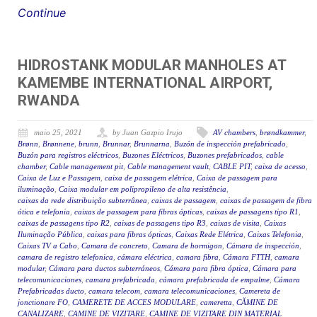
Continue
HIDROSTANK MODULAR MANHOLES AT
KAMEMBE INTERNATIONAL AIRPORT,
RWANDA
maio 25, 2021
by Juan Gazpio Irujo
AV chambers
,
brøndkammer
,
Brønn
,
Brønnene
,
brunn
,
Brunnar
,
Brunnarna
,
Buzón de inspección prefabricado
,
Buzón para registros eléctricos
,
Buzones Eléctricos
,
Buzones prefabricados
,
cable
chamber
,
Cable management pit
,
Cable management vault
,
CABLE PIT
,
caixa de acesso
,
Caixa de Luz e Passagem
,
caixa de passagem elétrica
,
Caixa de passagem para
iluminação
,
Caixa modular em polipropileno de alta resistência
,
caixas da rede distribuição subterrânea
,
caixas de passagem
,
caixas de passagem de fibra
ótica e telefonia
,
caixas de passagem para fibras ópticas
,
caixas de passagens tipo R1
,
caixas de passagens tipo R2
,
caixas de passagens tipo R3
,
caixas de visita
,
Caixas
Iluminação Pública
,
caixas para fibras ópticas
,
Caixas Rede Elétrica
,
Caixas Telefonia
,
Caixas TV a Cabo
,
Camara de concreto
,
Camara de hormigon
,
Cámara de inspección
,
camara de registro telefonica
,
cámara eléctrica
,
camara fibra
,
Cámara FTTH
,
camara
modular
,
Cámara para ductos subterráneos
,
Cámara para fibra óptica
,
Cámara para
telecomunicaciones
,
camara prefabricada
,
cámara prefabricada de empalme
,
Cámara
Prefabricadas ducto
,
camara telecom
,
camara telecomunicaciones
,
Camereta de
jonctionare FO
,
CAMERETE DE ACCES MODULARE
,
cameretta
,
CĂMINE DE
CANALIZARE
,
CAMINE DE VIZITARE
,
CAMINE DE VIZITARE DIN MATERIAL