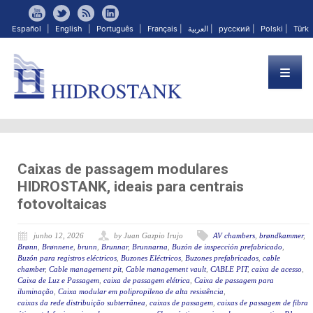
Español
|
English
|
Português
|
Français
|
العربية
|
русский
|
Polski
|
Türk
Caixas de passagem modulares
HIDROSTANK, ideais para centrais
fotovoltaicas
junho 12, 2026
by Juan Gazpio Irujo
AV chambers
,
brøndkammer
,
Brønn
,
Brønnene
,
brunn
,
Brunnar
,
Brunnarna
,
Buzón de inspección prefabricado
,
Buzón para registros eléctricos
,
Buzones Eléctricos
,
Buzones prefabricados
,
cable
chamber
,
Cable management pit
,
Cable management vault
,
CABLE PIT
,
caixa de acesso
,
Caixa de Luz e Passagem
,
caixa de passagem elétrica
,
Caixa de passagem para
iluminação
,
Caixa modular em polipropileno de alta resistência
,
caixas da rede distribuição subterrânea
,
caixas de passagem
,
caixas de passagem de fibra