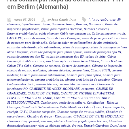
em Berlim (Alemanha)
março 06, 2024
by Juan Gazpio Irujo
"
,
"שוחות לתאי בקרה
,
AV
chambers
,
brøndkammer
,
Brønn
,
Brønnene
,
brunn
,
Brunnar
,
Brunnarna
,
Buzón de
inspección prefabricado
,
Buzón para registros eléctricos
,
Buzones Eléctricos
,
Buzones prefabricados
,
cable chamber
,
Cable management pit
,
Cable management vault
,
CABLE PIT
,
caixa de acesso
,
Caixa de Luz e Passagem
,
caixa de passagem elétrica
,
Caixa
de passagem para iluminação
,
Caixa modular em polipropileno de alta resistência
,
caixas da rede distribuição subterrânea
,
caixas de passagem
,
caixas de passagem de fibra
ótica e telefonia
,
caixas de passagem para fibras ópticas
,
caixas de passagens tipo R1
,
caixas de passagens tipo R2
,
caixas de passagens tipo R3
,
caixas de visita
,
Caixas
Iluminação Pública
,
caixas para fibras ópticas
,
Caixas Rede Elétrica
,
Caixas Telefonia
,
Caixas TV a Cabo
,
Camara de concreto
,
Camara de hormigon
,
Cámara de inspección
,
camara de registro telefonica
,
cámara eléctrica
,
camara fibra
,
Cámara FTTH
,
camara
modular
,
Cámara para ductos subterráneos
,
Cámara para fibra óptica
,
Cámara para
telecomunicaciones
,
camara prefabricada
,
cámara prefabricada de empalme
,
Cámara
Prefabricadas ducto
,
camara telecom
,
camara telecomunicaciones
,
Camereta de
jonctionare FO
,
CAMERETE DE ACCES MODULARE
,
cameretta
,
CĂMINE DE
CANALIZARE
,
CAMINE DE VIZITARE
,
CAMINE DE VIZITARE DIN MATERIAL
PLASTIC PENTRU CANALIZARE
,
CAMINE PENTRU CABLURI ELECTRICE
SI TELECOMUNICATII
,
Camine petru retele de canalizare
,
Canalisation - Réseaux -
Ouvrages
,
CanalizaçãoSubterrânea de Redes Metálicas e Fibra Óptica
,
Capac inspectie
,
catchpit
,
CATV
,
Chambre composite
,
Chambre composite travaux publics
,
Chambre de
raccordement
,
Chambre de tirage - Réseaux secs
,
CHAMBRE DE VISITE MODULAIRE
,
chambres d’équipement pour eau potable
,
chambres préfabriquées telecom
,
Chambres
thermoplastiques pour réseaux télécoms enfouis
,
drawpit
,
Drawpit Chambers
,
Duct Access