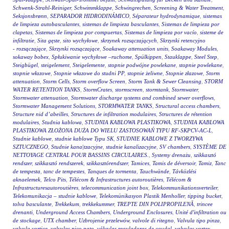
Schwenk-Strahl-Reiniger
,
Schwimmklappe
,
Schwingrechen
,
Screening & Water Treatment
,
Seksjonsbrønn
,
SEPARADOR HIDRODINÁMICO
,
Séparateur hydrodynamique
,
sistemas
de limpieza autobasculantes
,
sistemas de limpieza basculantes
,
Sistemas de limpieza por
clapetas
,
Sistemas de limpieza por compuertas
,
Sistemas de limpieza por vacío
,
sisteme de
infiltratie
,
Sita gęste
,
sito wychyłowe
,
skrzynek rozsączających
,
Skrzynki retencyjno
- rozsączające
,
Skrzynki rozsączające
,
Soakaway attenuation units
,
Soakaway Modules
,
sokaway bobex
,
Spłukiwanie wychyłowe –ruchome
,
Spülkippen
,
Stauklappe
,
Steel Step
,
Steigbügel
,
steigelement
,
Steigelemente
,
stopnie podwójne powlekane
,
stopnie powlekane
,
stopnie włazowe
,
Stopnie włazowe do studni PP
,
stopnie żeliwne
,
Stopnie złazowe
,
Storm
attenuation
,
Storm Cells
,
Storm overflow Screen
,
Storm Tank & Sewer Cleansing
,
STORM
WATER RETENTION TANKS
,
StormCrates
,
stormscreen
,
stormtank
,
Stormwater
,
Stormwater attenuation
,
Stormwater discharge systems and combined sewer overflows
,
Stormwater Management Solutions
,
STORMWATER TANKS
,
Structural access chambers
,
Structure nid d’abeilles
,
Structures de infiltration modulaires
,
Structures de rétention
modulaires
,
Studnia kablowa
,
STUDNIA KABLOWA PLASTIKOWA
,
STUDNIA KABLOWA
PLASTIKOWA ZŁOŻONA DUŻA DO WIELU ZASTOSOWAŃ TYPU RF-SKPCV-AC-L
,
Studnie kablowe
,
studnie kablowe Typu SK
,
STUDNIE KABLOWE Z TWORZYWA
SZTUCZNEGO
,
Studnie kana|tzacyjne
,
studnie kanalizacyjne
,
SV chambers
,
SYSTÈME DE
NETTOYAGE CENTRAL POUR BASSINS CIRCULAIRES.
,
Systemy drenażu
,
szikkasztó
rendszer
,
szikkasztó rendszerek
,
szikkasztórendszer
,
Tamices
,
Tamis de déversoir
,
Tamiz
,
Tanc
de tempesta
,
tanc de tempestes
,
Tanques de tormenta
,
Tauchwände
,
Távközlési
aknaelemek
,
Telco Pits
,
Télécom & Infrastructures autoroutières
,
Télécom &
Infrastructuresautoroutières
,
telecommunication joint box
,
Telekommunikationsverteiler
,
Telekomunikacja – studnie kablowe
,
Telekomünikasyon Plastik Menholler
,
tipping bucket
,
tolva basculante
,
Trekkekum
,
trekkekummer
,
TREPTE DIN POLIPROPILENĂ
,
trincee
drenanti
,
Underground Access Chambers
,
Underground Enclosures
,
Unité d'infiltration ou
de stockage
,
UTX chamber
,
Uzbrojenie przelewów
,
valvole di ritegno
,
Valvula tipo pinza
,
valvula vortice
,
valvulas pico pato
,
válvulas reguladoras de caudal
,
valvulas vortex
,