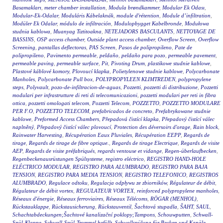
Basamakları
,
meter chamber installation
,
Modula brøndkammer
,
Modular Ek Odası
,
Modular-Ek-Odalar
,
Moduláris Kábelaknák
,
module d'rétention
,
Module d’infiltration
,
Modüler Ek Odalar
,
módulo de infiltración
,
Modulopbygget Kabelbronde
,
Modułowa
studnia kablowa
,
Muanyag Tiztitoakna
,
NETEJADORS BASCULANTS
,
NETTOYAGE DE
BASSINS
,
OSP access chamber
,
Outside plant access chamber
,
Overflow Screen
,
Overflow
Screening
,
pantallas deflectoras
,
PAS Screen
,
Pasos de polipropileno
,
Pate de
polipropileno
,
Pavimento permeable
,
peldaño
,
peldaño para pozo
,
permeable pavement
,
permeable paving
,
permeable surface
,
Pit
,
Pivoting Drum
,
plastikowe studnie kablowe
,
Plastové káblové komory
,
Plovoucí klapka
,
Polietylenowe studnie kablowe
,
Polycarbonate
Manholes
,
Polycarbonate Pull box
,
POLYPROPYLEEN KLIMTREDEN
,
polypropylene
steps
,
Polyvault
,
pozo-de-infiltracion-de-aguas
,
Pozzetti
,
pozzetti di distribuzione
,
Pozzetti
modulari per infrastrutture di reti di telecomunicazioni
,
pozzetti modulari per reti in fibra
ottica
,
pozzetti omologati telecom
,
Pozzetti Telecom
,
POZZETTO
,
POZZETTO MODULARE
PER F.O
,
POZZETTO TELECOM
,
prefabricados de concreto
,
Prefabrykowane studnie
kablowe
,
Preformed Access Chambers
,
Přepadová čistící klapka
,
Přepadový čistící válec
naplněný
,
Přepadový čistící válec plovoucí
,
Protection des déversoirs d'orage
,
Rain block
,
Rainwater Harvesting
,
Récupération Eaux Pluviales
,
Récupération EEPP
,
Regards de
tirage
,
Regards de tirage de fibre optique.
,
Regards de tirage Electrique
,
Regards de visite
AEP
,
Regards de visite préfabriqués
,
regards ventouse et vidange
,
Regen-überlaufbecken
,
Regenbeckenausrüstungen Spülsysteme
,
registro eléctrico
,
REGISTRO HAND-HOLE
ELÉCTRICO MODULAR
,
REGISTRO PARA ALUMBRADO
,
REGISTRO PARA BAJA
TENSION
,
REGISTRO PARA MEDIA TENSION
,
REGISTRO TELEFONICO
,
REGISTROS
ALUMBRADO
,
Regulace odtoku
,
Regulacja odpływu ze zbiorników
,
Régulateur de débit
,
Régulateur de débit vortex
,
REGULATEUR VORTEX
,
reinforced polypropylene manholes
,
Réseaux d'énergie
,
Réseaux ferroviaires
,
Réseaux Télécoms
,
RÖGAR (MENHOL)
,
Rückstauklappe
,
Rückstausicherung
,
Rückstauventil
,
Šachtová stupadla
,
ŠAHT
,
SAUL
,
Schachtabdeckungen;Šachtové kanalizační poklopy;Tampons
,
Schouwputten
,
Schwall-
Spül-Klappe
,
Schwall-Spül-Trommel befüllt
,
Schwallspülung für Becken und Kanäle
,