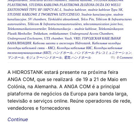
Seksjonsbrønn
,
Structural access chambers
,
Studnia kablowa
,
STUDNIA KABLOWA
PLASTIKOWA
,
STUDNIA KABLOWA PLASTIKOWA ZŁOŻONA DUŻA DO WIELU
ZASTOSOWAŃ TYPU RF-SKPCV-AC-L
,
Studnie kablowe
,
studnie kablowe Typu SK
,
STUDNIE KABLOWE Z TWORZYWA SZTUCZNEGO
,
Studnie kana|tzacyjne
,
studnie
kanalizacyjne
,
SV chambers
,
Távközlési aknaelemek
,
Telco Pits
,
Télécom & Infrastructures
autoroutières
,
Télécom & Infrastructuresautoroutières
,
telecommunication joint box
,
Telekommunikationsverteiler
,
Telekomunikacja – studnie kablowe
,
Telekomünikasyon
Plastik Menholler
,
Trekkekum
,
trekkekummer
,
Underground Access Chambers
,
Underground Enclosures
,
UTX chamber
,
Vault
,
VRD
,
ГОРОДСКАЯ КАБЕЛЬНАЯ
КАНАЛИЗАЦИЯ
,
Кабелни шахти и аксесоари Hidrostank
,
Кабельные колодцы
(колодцы кабельной связи - ККС)
,
Колодцы кабельные ККС
,
Колодцы кабельные
телекоммуникационные (ККТ)
,
ハンドホール
,
ハンドホール テレコミュニケーション
,
マンホール
,
モジュラーハンドホール
,
電気 ハンドホール
0 Comment
A HIDROSTANK estará presente na próxima feira
ANGA COM, que se realizará de 19 a 21 de Maio em
Colónia, na Alemanha. A ANGA COM é a principal
plataforma de negócios da Europa para banda larga,
televisão e serviços online. Reúne operadores de rede,
vendedores e fornecedores
Continue