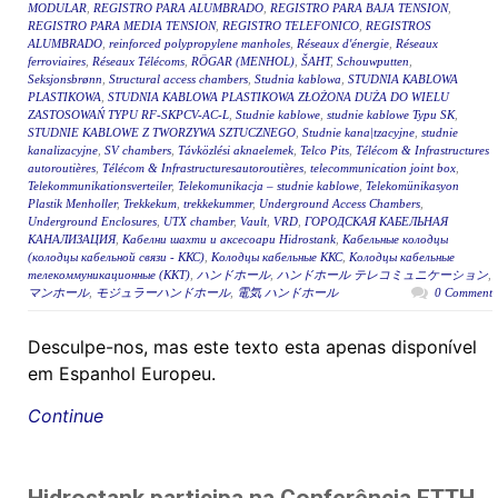
MODULAR
,
REGISTRO PARA ALUMBRADO
,
REGISTRO PARA BAJA TENSION
,
REGISTRO PARA MEDIA TENSION
,
REGISTRO TELEFONICO
,
REGISTROS
ALUMBRADO
,
reinforced polypropylene manholes
,
Réseaux d'énergie
,
Réseaux
ferroviaires
,
Réseaux Télécoms
,
RÖGAR (MENHOL)
,
ŠAHT
,
Schouwputten
,
Seksjonsbrønn
,
Structural access chambers
,
Studnia kablowa
,
STUDNIA KABLOWA
PLASTIKOWA
,
STUDNIA KABLOWA PLASTIKOWA ZŁOŻONA DUŻA DO WIELU
ZASTOSOWAŃ TYPU RF-SKPCV-AC-L
,
Studnie kablowe
,
studnie kablowe Typu SK
,
STUDNIE KABLOWE Z TWORZYWA SZTUCZNEGO
,
Studnie kana|tzacyjne
,
studnie
kanalizacyjne
,
SV chambers
,
Távközlési aknaelemek
,
Telco Pits
,
Télécom & Infrastructures
autoroutières
,
Télécom & Infrastructuresautoroutières
,
telecommunication joint box
,
Telekommunikationsverteiler
,
Telekomunikacja – studnie kablowe
,
Telekomünikasyon
Plastik Menholler
,
Trekkekum
,
trekkekummer
,
Underground Access Chambers
,
Underground Enclosures
,
UTX chamber
,
Vault
,
VRD
,
ГОРОДСКАЯ КАБЕЛЬНАЯ
КАНАЛИЗАЦИЯ
,
Кабелни шахти и аксесоари Hidrostank
,
Кабельные колодцы
(колодцы кабельной связи - ККС)
,
Колодцы кабельные ККС
,
Колодцы кабельные
телекоммуникационные (ККТ)
,
ハンドホール
,
ハンドホール テレコミュニケーション
,
マンホール
,
モジュラーハンドホール
,
電気 ハンドホール
0 Comment
Desculpe-nos, mas este texto esta apenas disponível
em Espanhol Europeu.
Continue