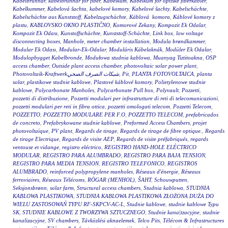
Kabelbrunnar
,
kabelbrunnar för fiber
,
Kabelkum
,
Kabelkum for optiske fiberkabler
,
Kabelkummer
,
Kabelová šachta
,
kabelové komory
,
Kabelové šachty
,
Kabelschächte
,
Kabelschächte aus Kunststoff
,
Kabelzugschächte
,
Káblová komora
,
Káblové komory z
plastu
,
KABLOVSKO OKNO PLASTIČNO
,
Komorové Zekany
,
Kompozit Ek Odalar
,
Kompozit Ek Odası
,
Kunstoffschächte
,
Kunststoff-Schächte
,
Link box
,
low voltage
disconnecting boxes
,
Manhole
,
meter chamber installation
,
Modula brøndkammer
,
Modular Ek Odası
,
Modular-Ek-Odalar
,
Moduláris Kábelaknák
,
Modüler Ek Odalar
,
Modulopbygget Kabelbronde
,
Modułowa studnia kablowa
,
Muanyag Tiztitoakna
,
OSP
access chamber
,
Outside plant access chamber
,
photovoltaic solar power plant
,
Photovoltaik-Kraftwerkشبكات الصرف الصحي
,
Pit
,
PLANTA FOTOVOLTAICA
,
planta
solar
,
plastikowe studnie kablowe
,
Plastové káblové komory
,
Polietylenowe studnie
kablowe
,
Polycarbonate Manholes
,
Polycarbonate Pull box
,
Polyvault
,
Pozzetti
,
pozzetti di distribuzione
,
Pozzetti modulari per infrastrutture di reti di telecomunicazioni
,
pozzetti modulari per reti in fibra ottica
,
pozzetti omologati telecom
,
Pozzetti Telecom
,
POZZETTO
,
POZZETTO MODULARE PER F.O
,
POZZETTO TELECOM
,
prefabricados
de concreto
,
Prefabrykowane studnie kablowe
,
Preformed Access Chambers
,
projet
photovoltaïque
,
PV plant
,
Regards de tirage
,
Regards de tirage de fibre optique.
,
Regards
de tirage Electrique
,
Regards de visite AEP
,
Regards de visite préfabriqués
,
regards
ventouse et vidange
,
registro eléctrico
,
REGISTRO HAND-HOLE ELÉCTRICO
MODULAR
,
REGISTRO PARA ALUMBRADO
,
REGISTRO PARA BAJA TENSION
,
REGISTRO PARA MEDIA TENSION
,
REGISTRO TELEFONICO
,
REGISTROS
ALUMBRADO
,
reinforced polypropylene manholes
,
Réseaux d'énergie
,
Réseaux
ferroviaires
,
Réseaux Télécoms
,
RÖGAR (MENHOL)
,
ŠAHT
,
Schouwputten
,
Seksjonsbrønn
,
solar farm
,
Structural access chambers
,
Studnia kablowa
,
STUDNIA
KABLOWA PLASTIKOWA
,
STUDNIA KABLOWA PLASTIKOWA ZŁOŻONA DUŻA DO
WIELU ZASTOSOWAŃ TYPU RF-SKPCV-AC-L
,
Studnie kablowe
,
studnie kablowe Typu
SK
,
STUDNIE KABLOWE Z TWORZYWA SZTUCZNEGO
,
Studnie kana|tzacyjne
,
studnie
kanalizacyjne
,
SV chambers
,
Távközlési aknaelemek
,
Telco Pits
,
Télécom & Infrastructures