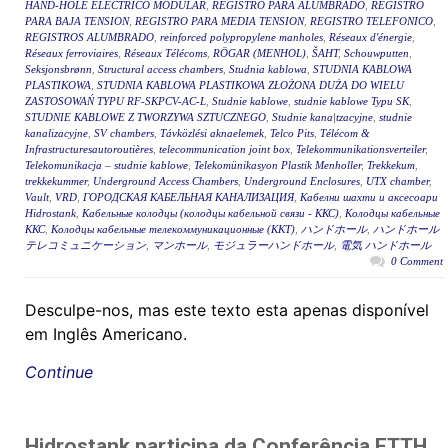
HAND-HOLE ELÉCTRICO MODULAR
,
REGISTRO PARA ALUMBRADO
,
REGISTRO
PARA BAJA TENSION
,
REGISTRO PARA MEDIA TENSION
,
REGISTRO TELEFONICO
,
REGISTROS ALUMBRADO
,
reinforced polypropylene manholes
,
Réseaux d'énergie
,
Réseaux ferroviaires
,
Réseaux Télécoms
,
RÖGAR (MENHOL)
,
ŠAHT
,
Schouwputten
,
Seksjonsbrønn
,
Structural access chambers
,
Studnia kablowa
,
STUDNIA KABLOWA
PLASTIKOWA
,
STUDNIA KABLOWA PLASTIKOWA ZŁOŻONA DUŻA DO WIELU
ZASTOSOWAŃ TYPU RF-SKPCV-AC-L
,
Studnie kablowe
,
studnie kablowe Typu SK
,
STUDNIE KABLOWE Z TWORZYWA SZTUCZNEGO
,
Studnie kana|tzacyjne
,
studnie
kanalizacyjne
,
SV chambers
,
Távközlési aknaelemek
,
Telco Pits
,
Télécom &
Infrastructuresautoroutières
,
telecommunication joint box
,
Telekommunikationsverteiler
,
Telekomunikacja – studnie kablowe
,
Telekomünikasyon Plastik Menholler
,
Trekkekum
,
trekkekummer
,
Underground Access Chambers
,
Underground Enclosures
,
UTX chamber
,
Vault
,
VRD
,
ГОРОДСКАЯ КАБЕЛЬНАЯ КАНАЛИЗАЦИЯ
,
Кабелни шахти и аксесоари
Hidrostank
,
Кабельные колодцы (колодцы кабельной связи - ККС)
,
Колодцы кабельные
ККС
,
Колодцы кабельные телекоммуникационные (ККТ)
,
ハンドホール
,
ハンドホール
テレコミュニケーション
,
マンホール
,
モジュラーハンドホール
,
電気 ハンドホール
0 Comment
Desculpe-nos, mas este texto esta apenas disponível
em Inglês Americano.
Continue
Hidrostank participa da Conferência FTTH