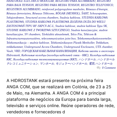
HAND-HOLE ELÉCTRICO MODULAR
,
REGISTRO PARA ALUMBRADO
,
REGISTRO
PARA BAJA TENSION
,
REGISTRO PARA MEDIA TENSION
,
REGISTRO TELEFONICO
,
REGISTROS ALUMBRADO
,
reinforced polypropylene manholes
,
Réseaux d'énergie
,
Réseaux ferroviaires
,
Réseaux Télécoms
,
RÖGAR (MENHOL)
,
ŠAHT
,
Schouwputten
,
Seksjonsbrønn
,
Structural access chambers
,
Studnia kablowa
,
STUDNIA KABLOWA
PLASTIKOWA
,
STUDNIA KABLOWA PLASTIKOWA ZŁOŻONA DUŻA DO WIELU
ZASTOSOWAŃ TYPU RF-SKPCV-AC-L
,
Studnie kablowe
,
studnie kablowe Typu SK
,
STUDNIE KABLOWE Z TWORZYWA SZTUCZNEGO
,
Studnie kana|tzacyjne
,
studnie
kanalizacyjne
,
SV chambers
,
Távközlési aknaelemek
,
Telco Pits
,
Télécom &
Infrastructuresautoroutières
,
telecommunication joint box
,
Telekommunikationsverteiler
,
Telekomunikacja – studnie kablowe
,
Telekomünikasyon Plastik Menholler
,
Trekkekum
,
trekkekummer
,
Underground Access Chambers
,
Underground Enclosures
,
UTX chamber
,
Vault
,
VRD
,
ГОРОДСКАЯ КАБЕЛЬНАЯ КАНАЛИЗАЦИЯ
,
Кабелни шахти и аксесоари
Hidrostank
,
Кабельные колодцы (колодцы кабельной связи - ККС)
,
Колодцы кабельные
ККС
,
Колодцы кабельные телекоммуникационные (ККТ)
,
ハンドホール
,
ハンドホール
テレコミュニケーション
,
マンホール
,
モジュラーハンドホール
,
電気 ハンドホール
0 Comment
A HIDROSTANK estará presente na próxima feira
ANGA COM, que se realizará em Colónia, de 23 a 25
de Maio, na Alemanha. A ANGA COM é a principal
plataforma de negócios da Europa para banda larga,
televisão e serviços online. Reúne operadores de rede,
vendedores e fornecedores d