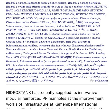
Regards de tirage
,
Regards de tirage de fibre optique.
,
Regards de tirage Electrique
,
Regards de visite préfabriqués
,
regards ventouse et vidange
,
registro eléctrico
,
REGISTRO
HAND-HOLE ELÉCTRICO MODULAR
,
REGISTRO PARA ALUMBRADO
,
REGISTRO
PARA BAJA TENSION
,
REGISTRO PARA MEDIA TENSION
,
REGISTRO TELEFONICO
,
REGISTROS ALUMBRADO
,
reinforced polypropylene manholes
,
Réseaux d'énergie
,
Réseaux ferroviaires
,
Réseaux Télécoms
,
RÖGAR (MENHOL)
,
ŠAHT
,
Schouwputten
,
Seksjonsbrønn
,
Structural access chambers
,
Studnia kablowa
,
STUDNIA KABLOWA
PLASTIKOWA
,
STUDNIA KABLOWA PLASTIKOWA ZŁOŻONA DUŻA DO WIELU
ZASTOSOWAŃ TYPU RF-SKPCV-AC-L
,
Studnie kablowe
,
studnie kablowe Typu SK
,
STUDNIE KABLOWE Z TWORZYWA SZTUCZNEGO
,
Studnie kana|tzacyjne
,
studnie
kanalizacyjne
,
SV chambers
,
Távközlési aknaelemek
,
Telco Pits
,
Télécom &
Infrastructuresautoroutières
,
telecommunication joint box
,
Telekommunikationsverteiler
,
Telekomunikacja – studnie kablowe
,
Telekomünikasyon Plastik Menholler
,
Trekkekum
,
trekkekummer
,
Underground Access Chambers
,
Underground Enclosures
,
UTX chamber
,
Vault
,
VRD
,
ГОРОДСКАЯ КАБЕЛЬНАЯ КАНАЛИЗАЦИЯ
,
Кабелни шахти и аксесоари
Hidrostank
,
Кабельные колодцы (колодцы кабельной связи - ККС)
,
Колодцы кабельные
ККС
,
Колодцы кабельные телекоммуникационные
,
خطوط الأنابيب الكهربائية والاتصالات
غرفة تفتيش للإضاءة
,
غرفة تفتيش لكابلات الاتصالات
,
غرفة تفتيش
,
السلكية واللاسلكية
وحدات
,
فتحة من بوليبروبيلان
,
غرفة تفتيش للكابلات الكهربائية
,
غرفة تفتيش للتوزيع
,
العمومية
غرف التفتيش
,
ハンドホール
,
ハンドホール テレコミュニケーション
,
マンホール
,
モジ
ュラーハンドホール
,
電気 ハンドホール
0 Comment
HIDROSTANK has recently supplied its innovative
modular reinforced PP manholes at the improvement
works of infrastructure at Kamembe International