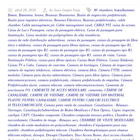
abril 28, 2026
by Juan Gazpio Irujo
AV chambers
,
brøndkammer
,
Brønn
,
Brønnene
,
brunn
,
Brunnar
,
Brunnarna
,
Buzón de inspección prefabricado
,
Buzón para registros eléctricos
,
Buzones Eléctricos
,
Buzones prefabricados
,
cable
chamber
,
Cable management pit
,
Cable management vault
,
CABLE PIT
,
caixa de acesso
,
Caixa de Luz e Passagem
,
caixa de passagem elétrica
,
Caixa de passagem para
iluminação
,
Caixa modular em polipropileno de alta resistência
,
caixas da rede distribuição subterrânea
,
caixas de passagem
,
caixas de passagem de fibra
ótica e telefonia
,
caixas de passagem para fibras ópticas
,
caixas de passagem tipo R1
,
caixas de passagem tipo R2
,
caixas de passagem tipo R3
,
caixas de passagens tipo R1
,
caixas de passagens tipo R2
,
caixas de passagens tipo R3
,
caixas de visita
,
Caixas
Iluminação Pública
,
caixas para fibras ópticas
,
Caixas Rede Elétrica
,
Caixas Telefonia
,
Caixas TV a Cabo
,
Camara de concreto
,
Camara de hormigon
,
Cámara de inspección
,
camara de registro telefonica
,
cámara eléctrica
,
camara fibra
,
Cámara FTTH
,
camara
modular
,
Cámara para ductos subterráneos
,
Cámara para fibra óptica
,
Cámara para
telecomunicaciones
,
camara prefabricada
,
cámara prefabricada de empalme
,
Cámara
Prefabricadas ducto
,
camara telecom
,
camara telecomunicaciones
,
Camereta de
jonctionare FO
,
CAMERETE DE ACCES MODULARE
,
cameretta
,
CĂMINE DE
CANALIZARE
,
CAMINE DE VIZITARE
,
CAMINE DE VIZITARE DIN MATERIAL
PLASTIC PENTRU CANALIZARE
,
CAMINE PENTRU CABLURI ELECTRICE
SI TELECOMUNICATII
,
Camine petru retele de canalizare
,
Canalisation - Réseaux -
Ouvrages
,
CanalizaçãoSubterrânea de Redes Metálicas e Fibra Óptica
,
Capac inspectie
,
catchpit
,
CATV
,
Chambre composite
,
Chambre composite travaux publics
,
Chambre de
raccordement
,
Chambre de tirage - Réseaux secs
,
CHAMBRE DE VISITE MODULAIRE
,
chambre-de-visite-modulaire-en-polycarbonate
,
chambres d’équipement pour eau
potable
,
chambres préfabriquées telecom
,
Chambres thermoplastiques pour réseaux
télécoms enfouis
,
drawpit
,
Drawpit Chambers
,
Duct Access Boxes
,
duct access chamber
,