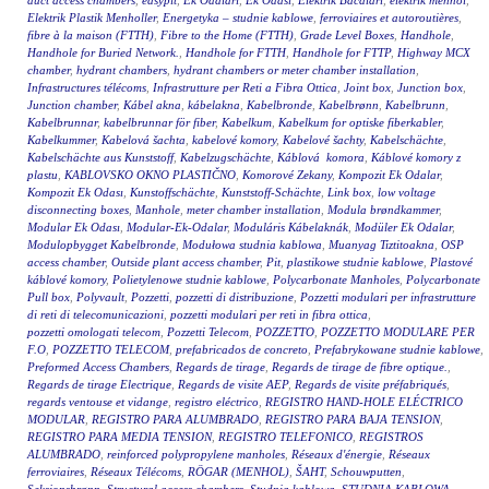
duct access chambers
,
easypit
,
Ek Odalari
,
Ek Odasi
,
Elektrik Bacaları
,
elektrik menhol
,
Elektrik Plastik Menholler
,
Energetyka – studnie kablowe
,
ferroviaires et autoroutières
,
fibre à la maison (FTTH)
,
Fibre to the Home (FTTH)
,
Grade Level Boxes
,
Handhole
,
Handhole for Buried Network.
,
Handhole for FTTH
,
Handhole for FTTP
,
Highway MCX
chamber
,
hydrant chambers
,
hydrant chambers or meter chamber installation
,
Infrastructures télécoms
,
Infrastrutture per Reti a Fibra Ottica
,
Joint box
,
Junction box
,
Junction chamber
,
Kábel akna
,
kábelakna
,
Kabelbronde
,
Kabelbrønn
,
Kabelbrunn
,
Kabelbrunnar
,
kabelbrunnar för fiber
,
Kabelkum
,
Kabelkum for optiske fiberkabler
,
Kabelkummer
,
Kabelová šachta
,
kabelové komory
,
Kabelové šachty
,
Kabelschächte
,
Kabelschächte aus Kunststoff
,
Kabelzugschächte
,
Káblová komora
,
Káblové komory z
plastu
,
KABLOVSKO OKNO PLASTIČNO
,
Komorové Zekany
,
Kompozit Ek Odalar
,
Kompozit Ek Odası
,
Kunstoffschächte
,
Kunststoff-Schächte
,
Link box
,
low voltage
disconnecting boxes
,
Manhole
,
meter chamber installation
,
Modula brøndkammer
,
Modular Ek Odası
,
Modular-Ek-Odalar
,
Moduláris Kábelaknák
,
Modüler Ek Odalar
,
Modulopbygget Kabelbronde
,
Modułowa studnia kablowa
,
Muanyag Tiztitoakna
,
OSP
access chamber
,
Outside plant access chamber
,
Pit
,
plastikowe studnie kablowe
,
Plastové
káblové komory
,
Polietylenowe studnie kablowe
,
Polycarbonate Manholes
,
Polycarbonate
Pull box
,
Polyvault
,
Pozzetti
,
pozzetti di distribuzione
,
Pozzetti modulari per infrastrutture
di reti di telecomunicazioni
,
pozzetti modulari per reti in fibra ottica
,
pozzetti omologati telecom
,
Pozzetti Telecom
,
POZZETTO
,
POZZETTO MODULARE PER
F.O
,
POZZETTO TELECOM
,
prefabricados de concreto
,
Prefabrykowane studnie kablowe
,
Preformed Access Chambers
,
Regards de tirage
,
Regards de tirage de fibre optique.
,
Regards de tirage Electrique
,
Regards de visite AEP
,
Regards de visite préfabriqués
,
regards ventouse et vidange
,
registro eléctrico
,
REGISTRO HAND-HOLE ELÉCTRICO
MODULAR
,
REGISTRO PARA ALUMBRADO
,
REGISTRO PARA BAJA TENSION
,
REGISTRO PARA MEDIA TENSION
,
REGISTRO TELEFONICO
,
REGISTROS
ALUMBRADO
,
reinforced polypropylene manholes
,
Réseaux d'énergie
,
Réseaux
ferroviaires
,
Réseaux Télécoms
,
RÖGAR (MENHOL)
,
ŠAHT
,
Schouwputten
,