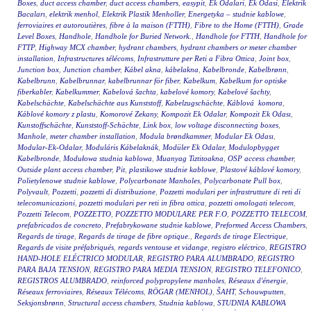
Boxes
,
duct access chamber
,
duct access chambers
,
easypit
,
Ek Odalari
,
Ek Odasi
,
Elektrik
Bacaları
,
elektrik menhol
,
Elektrik Plastik Menholler
,
Energetyka – studnie kablowe
,
ferroviaires et autoroutières
,
fibre à la maison (FTTH)
,
Fibre to the Home (FTTH)
,
Grade
Level Boxes
,
Handhole
,
Handhole for Buried Network.
,
Handhole for FTTH
,
Handhole for
FTTP
,
Highway MCX chamber
,
hydrant chambers
,
hydrant chambers or meter chamber
installation
,
Infrastructures télécoms
,
Infrastrutture per Reti a Fibra Ottica
,
Joint box
,
Junction box
,
Junction chamber
,
Kábel akna
,
kábelakna
,
Kabelbronde
,
Kabelbrønn
,
Kabelbrunn
,
Kabelbrunnar
,
kabelbrunnar för fiber
,
Kabelkum
,
Kabelkum for optiske
fiberkabler
,
Kabelkummer
,
Kabelová šachta
,
kabelové komory
,
Kabelové šachty
,
Kabelschächte
,
Kabelschächte aus Kunststoff
,
Kabelzugschächte
,
Káblová komora
,
Káblové komory z plastu
,
Komorové Zekany
,
Kompozit Ek Odalar
,
Kompozit Ek Odası
,
Kunstoffschächte
,
Kunststoff-Schächte
,
Link box
,
low voltage disconnecting boxes
,
Manhole
,
meter chamber installation
,
Modula brøndkammer
,
Modular Ek Odası
,
Modular-Ek-Odalar
,
Moduláris Kábelaknák
,
Modüler Ek Odalar
,
Modulopbygget
Kabelbronde
,
Modułowa studnia kablowa
,
Muanyag Tiztitoakna
,
OSP access chamber
,
Outside plant access chamber
,
Pit
,
plastikowe studnie kablowe
,
Plastové káblové komory
,
Polietylenowe studnie kablowe
,
Polycarbonate Manholes
,
Polycarbonate Pull box
,
Polyvault
,
Pozzetti
,
pozzetti di distribuzione
,
Pozzetti modulari per infrastrutture di reti di
telecomunicazioni
,
pozzetti modulari per reti in fibra ottica
,
pozzetti omologati telecom
,
Pozzetti Telecom
,
POZZETTO
,
POZZETTO MODULARE PER F.O
,
POZZETTO TELECOM
,
prefabricados de concreto
,
Prefabrykowane studnie kablowe
,
Preformed Access Chambers
,
Regards de tirage
,
Regards de tirage de fibre optique.
,
Regards de tirage Electrique
,
Regards de visite préfabriqués
,
regards ventouse et vidange
,
registro eléctrico
,
REGISTRO
HAND-HOLE ELÉCTRICO MODULAR
,
REGISTRO PARA ALUMBRADO
,
REGISTRO
PARA BAJA TENSION
,
REGISTRO PARA MEDIA TENSION
,
REGISTRO TELEFONICO
,
REGISTROS ALUMBRADO
,
reinforced polypropylene manholes
,
Réseaux d'énergie
,
Réseaux ferroviaires
,
Réseaux Télécoms
,
RÖGAR (MENHOL)
,
ŠAHT
,
Schouwputten
,
Seksjonsbrønn
,
Structural access chambers
,
Studnia kablowa
,
STUDNIA KABLOWA