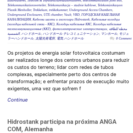
autoroutières
,
Télécom & Infrastructuresautoroutières
,
telecommunication joint box
,
Telekommunikationsverteiler
,
Telekomunikacja – studnie kablowe
,
Telekomünikasyon
Plastik Menholler
,
Trekkekum
,
trekkekummer
,
Underground Access Chambers
,
Underground Enclosures
,
UTX chamber
,
Vault
,
VRD
,
ГОРОДСКАЯ КАБЕЛЬНАЯ
КАНАЛИЗАЦИЯ
,
Кабелни шахти и аксесоари Hidrostank
,
Кабельные колодцы
(колодцы кабельной связи - ККС)
,
Колодцы кабельные ККС
,
Колодцы кабельные
телекоммуникационные (ККТ)
,
фотоэлектрические электростанции
,
محطة للطاقة
الشمسية
,
ハンドホール
,
ハンドホール テレコミュニケーション
,
マンホール
,
モジュ
ラーハンドホール
,
太陽光発電所
,
電気 ハンドホール
0 Comment
Os projetos de energia solar fotovoltaica costumam
ser realizados longe dos centros urbanos para reduzir
os custos do terreno; lidar com redes de tubos
complexas, especialmente perto dos centros de
transformação; e enfrentar prazos de execução muito
exigentes, uma vez que sofrem f
Continue
Hidrostank participa na próxima ANGA
COM, Alemanha