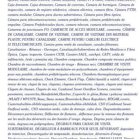
Caja drenante
,
Cajas drenantes
,
Camara de concreto
,
Camara de hormigon
,
Cámara de
inspección
,
camara de registro telefonica
,
cámara eléctrica
,
camara fibra
,
Cámara FTTH
,
camara modular
,
Cámara para ductos subterráneos
,
Cámara para fibra óptica
,
Cámara para telecomunicaciones
,
camara prefabricada
,
cámara prefabricada de
empalme
,
Cámara Prefabricadas ducto
,
camara telecom
,
camara telecomunicaciones
,
Camereta de jonctionare FO
,
CAMERETE DE ACCES MODULARE
,
cameretta
,
CĂMINE
DE CANALIZARE
,
CAMINE DE VIZITARE
,
CAMINE DE VIZITARE DIN MATERIAL
PLASTIC PENTRU CANALIZARE
,
CAMINE PENTRU CABLURI ELECTRICE
SI TELECOMUNICATII
,
Camine petru retele de canalizare
,
canales filtrantes
,
Canalisation - Réseaux - Ouvrages
,
CanalizaçãoSubterrânea de Redes Metálicas e Fibra
Óptica
,
Capac inspectie
,
Cassiers CSTB
,
Cassiers SAUL
,
catchpit
,
CATV
,
celda de
infiltración
,
česle s jemnými síty
,
Chambre composite
,
Chambre composite travaux publics
,
Chambre de raccordement
,
Chambre de tirage - Réseaux secs
,
CHAMBRE DE VISITE
MODULAIRE
,
chambre-de-visite-modulaire-en-polycarbonate
,
chambres d’équipement
pour eau potable
,
chambres préfabriquées telecom
,
Chambres thermoplastiques pour
réseaux télécoms enfouis
,
Check Element
,
Check Flap
,
Čištění kanálů a nádrží
,
clapet anti
retour de nez
,
clapet de nez
,
clapetas
,
clapetas antirretorno
,
clapets
,
clapets anti-retour
,
Clapets de chasses
,
Clapets de nez
,
Combined Sewer Overflow Screens
,
concrete
pavements
,
couvercles;Aknafedelek;Hatches ;Coperchi in ghisa;Rama i pokrywy studzienki
;WŁAZY I WPUSTY;Люки;Люки легкие;Brunnslock;Baca Kapakları; RÖGAR;covers
,
Csatornahullám-öblítőcsappantyú
,
Csatornahullám-öblítődob
,
CSO (Combined Sewer
Outflow) tanks.
,
CSO retention tanks
,
cubo de drenaje
,
cubo dren
,
Dagvattenkassetter
,
Décanteurs particulaires
,
Déflecteur de flottants.
,
déflecteur pour la retenue des flottants
sur les seuils des déversoirs ou des bassins d’orage
,
degrau
,
Degrau para câmara de
visita
,
degraus em polipropileno
,
DEGRAUS PARA CAIXAS DE VISITA
SUBTERRÂNEAS
,
DÉGRILLEUR À BARREAUX POUR SEUIL DÉVERSANT
,
depositos
de retencion
,
Descarregador de tempestade
,
desodorizacion
,
déversoirs d'orage
,
Discharge regulator
,
drawpit
,
Drawpit Chambers
,
dren francés
,
DRENAJ ŞAFTI
,
Drenaj