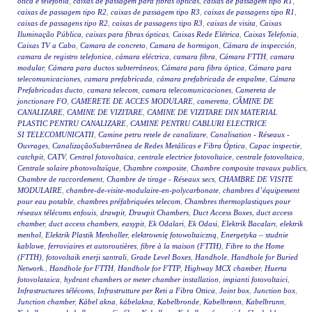
ótica e telefonia
,
caixas de passagem para fibras ópticas
,
caixas de passagem tipo R1
,
caixas de passagem tipo R2
,
caixas de passagem tipo R3
,
caixas de passagens tipo R1
,
caixas de passagens tipo R2
,
caixas de passagens tipo R3
,
caixas de visita
,
Caixas
Iluminação Pública
,
caixas para fibras ópticas
,
Caixas Rede Elétrica
,
Caixas Telefonia
,
Caixas TV a Cabo
,
Camara de concreto
,
Camara de hormigon
,
Cámara de inspección
,
camara de registro telefonica
,
cámara eléctrica
,
camara fibra
,
Cámara FTTH
,
camara
modular
,
Cámara para ductos subterráneos
,
Cámara para fibra óptica
,
Cámara para
telecomunicaciones
,
camara prefabricada
,
cámara prefabricada de empalme
,
Cámara
Prefabricadas ducto
,
camara telecom
,
camara telecomunicaciones
,
Camereta de
jonctionare FO
,
CAMERETE DE ACCES MODULARE
,
cameretta
,
CĂMINE DE
CANALIZARE
,
CAMINE DE VIZITARE
,
CAMINE DE VIZITARE DIN MATERIAL
PLASTIC PENTRU CANALIZARE
,
CAMINE PENTRU CABLURI ELECTRICE
SI TELECOMUNICATII
,
Camine petru retele de canalizare
,
Canalisation - Réseaux -
Ouvrages
,
CanalizaçãoSubterrânea de Redes Metálicas e Fibra Óptica
,
Capac inspectie
,
catchpit
,
CATV
,
Central fotovoltaica
,
centrale electrice fotovoltaice
,
centrale fotovoltaica
,
Centrale solaire photovoltaïque
,
Chambre composite
,
Chambre composite travaux publics
,
Chambre de raccordement
,
Chambre de tirage - Réseaux secs
,
CHAMBRE DE VISITE
MODULAIRE
,
chambre-de-visite-modulaire-en-polycarbonate
,
chambres d’équipement
pour eau potable
,
chambres préfabriquées telecom
,
Chambres thermoplastiques pour
réseaux télécoms enfouis
,
drawpit
,
Drawpit Chambers
,
Duct Access Boxes
,
duct access
chamber
,
duct access chambers
,
easypit
,
Ek Odalari
,
Ek Odasi
,
Elektrik Bacaları
,
elektrik
menhol
,
Elektrik Plastik Menholler
,
elektrownię fotowoltaiczną
,
Energetyka – studnie
kablowe
,
ferroviaires et autoroutières
,
fibre à la maison (FTTH)
,
Fibre to the Home
(FTTH)
,
fotovoltaik enerji santrali
,
Grade Level Boxes
,
Handhole
,
Handhole for Buried
Network.
,
Handhole for FTTH
,
Handhole for FTTP
,
Highway MCX chamber
,
Huerta
fotovolataica
,
hydrant chambers or meter chamber installation
,
impianti fotovoltaici
,
Infrastructures télécoms
,
Infrastrutture per Reti a Fibra Ottica
,
Joint box
,
Junction box
,
Junction chamber
,
Kábel akna
,
kábelakna
,
Kabelbronde
,
Kabelbrønn
,
Kabelbrunn
,