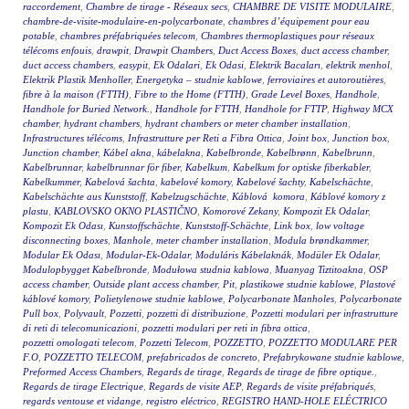
raccordement
,
Chambre de tirage - Réseaux secs
,
CHAMBRE DE VISITE MODULAIRE
,
chambre-de-visite-modulaire-en-polycarbonate
,
chambres d’équipement pour eau
potable
,
chambres préfabriquées telecom
,
Chambres thermoplastiques pour réseaux
télécoms enfouis
,
drawpit
,
Drawpit Chambers
,
Duct Access Boxes
,
duct access chamber
,
duct access chambers
,
easypit
,
Ek Odalari
,
Ek Odasi
,
Elektrik Bacaları
,
elektrik menhol
,
Elektrik Plastik Menholler
,
Energetyka – studnie kablowe
,
ferroviaires et autoroutières
,
fibre à la maison (FTTH)
,
Fibre to the Home (FTTH)
,
Grade Level Boxes
,
Handhole
,
Handhole for Buried Network.
,
Handhole for FTTH
,
Handhole for FTTP
,
Highway MCX
chamber
,
hydrant chambers
,
hydrant chambers or meter chamber installation
,
Infrastructures télécoms
,
Infrastrutture per Reti a Fibra Ottica
,
Joint box
,
Junction box
,
Junction chamber
,
Kábel akna
,
kábelakna
,
Kabelbronde
,
Kabelbrønn
,
Kabelbrunn
,
Kabelbrunnar
,
kabelbrunnar för fiber
,
Kabelkum
,
Kabelkum for optiske fiberkabler
,
Kabelkummer
,
Kabelová šachta
,
kabelové komory
,
Kabelové šachty
,
Kabelschächte
,
Kabelschächte aus Kunststoff
,
Kabelzugschächte
,
Káblová komora
,
Káblové komory z
plastu
,
KABLOVSKO OKNO PLASTIČNO
,
Komorové Zekany
,
Kompozit Ek Odalar
,
Kompozit Ek Odası
,
Kunstoffschächte
,
Kunststoff-Schächte
,
Link box
,
low voltage
disconnecting boxes
,
Manhole
,
meter chamber installation
,
Modula brøndkammer
,
Modular Ek Odası
,
Modular-Ek-Odalar
,
Moduláris Kábelaknák
,
Modüler Ek Odalar
,
Modulopbygget Kabelbronde
,
Modułowa studnia kablowa
,
Muanyag Tiztitoakna
,
OSP
access chamber
,
Outside plant access chamber
,
Pit
,
plastikowe studnie kablowe
,
Plastové
káblové komory
,
Polietylenowe studnie kablowe
,
Polycarbonate Manholes
,
Polycarbonate
Pull box
,
Polyvault
,
Pozzetti
,
pozzetti di distribuzione
,
Pozzetti modulari per infrastrutture
di reti di telecomunicazioni
,
pozzetti modulari per reti in fibra ottica
,
pozzetti omologati telecom
,
Pozzetti Telecom
,
POZZETTO
,
POZZETTO MODULARE PER
F.O
,
POZZETTO TELECOM
,
prefabricados de concreto
,
Prefabrykowane studnie kablowe
,
Preformed Access Chambers
,
Regards de tirage
,
Regards de tirage de fibre optique.
,
Regards de tirage Electrique
,
Regards de visite AEP
,
Regards de visite préfabriqués
,
regards ventouse et vidange
,
registro eléctrico
,
REGISTRO HAND-HOLE ELÉCTRICO