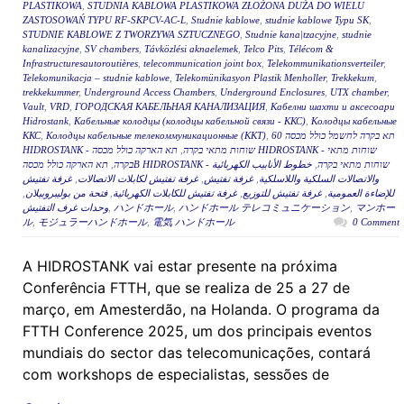
PLASTIKOWA
,
STUDNIA KABLOWA PLASTIKOWA ZŁOŻONA DUŻA DO WIELU
ZASTOSOWAŃ TYPU RF-SKPCV-AC-L
,
Studnie kablowe
,
studnie kablowe Typu SK
,
STUDNIE KABLOWE Z TWORZYWA SZTUCZNEGO
,
Studnie kana|tzacyjne
,
studnie
kanalizacyjne
,
SV chambers
,
Távközlési aknaelemek
,
Telco Pits
,
Télécom &
Infrastructuresautoroutières
,
telecommunication joint box
,
Telekommunikationsverteiler
,
Telekomunikacja – studnie kablowe
,
Telekomünikasyon Plastik Menholler
,
Trekkekum
,
trekkekummer
,
Underground Access Chambers
,
Underground Enclosures
,
UTX chamber
,
Vault
,
VRD
,
ГОРОДСКАЯ КАБЕЛЬНАЯ КАНАЛИЗАЦИЯ
,
Кабелни шахти и аксесоари
Hidrostank
,
Кабельные колодцы (колодцы кабельной связи - ККС)
,
Колодцы кабельные
ККС
,
Колодцы кабельные телекоммуникационные (ККТ)
,
תא בקרה לחשמל כולל מכסה 60
תא הארקה כולל מכסה HIDROSTANK - שוחות מתאי
,
HIDROSTANK - שוחות מתאי בקרה
,
בקרה
خطوط الأنابيب الكهربائية
,
תא הארקה כולל מכסהB HIDROSTANK - שוחות מתאי בקרה
غرفة تفتيش
,
غرفة تفتيش لكابلات الاتصالات
,
غرفة تفتيش
,
والاتصالات السلكية واللاسلكية
,
فتحة من بوليبروبيلان
,
غرفة تفتيش للكابلات الكهربائية
,
غرفة تفتيش للتوزيع
,
للإضاءة العمومية
وحدات غرف التفتيش
,
ハンドホール
,
ハンドホール テレコミュニケーション
,
マンホー
ル
,
モジュラーハンドホール
,
電気 ハンドホール
0 Comment
A HIDROSTANK vai estar presente na próxima
Conferência FTTH, que se realiza de 25 a 27 de
março, em Amesterdão, na Holanda. O programa da
FTTH Conference 2025, um dos principais eventos
mundiais do sector das telecomunicações, contará
com workshops de especialistas, sessões de