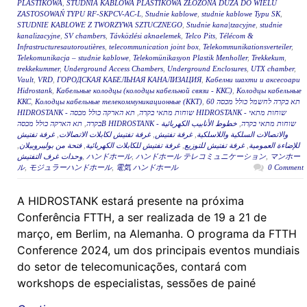
PLASTIKOWA
,
STUDNIA KABLOWA PLASTIKOWA ZŁOŻONA DUŻA DO WIELU
ZASTOSOWAŃ TYPU RF-SKPCV-AC-L
,
Studnie kablowe
,
studnie kablowe Typu SK
,
STUDNIE KABLOWE Z TWORZYWA SZTUCZNEGO
,
Studnie kana|tzacyjne
,
studnie
kanalizacyjne
,
SV chambers
,
Távközlési aknaelemek
,
Telco Pits
,
Télécom &
Infrastructuresautoroutières
,
telecommunication joint box
,
Telekommunikationsverteiler
,
Telekomunikacja – studnie kablowe
,
Telekomünikasyon Plastik Menholler
,
Trekkekum
,
trekkekummer
,
Underground Access Chambers
,
Underground Enclosures
,
UTX chamber
,
Vault
,
VRD
,
ГОРОДСКАЯ КАБЕЛЬНАЯ КАНАЛИЗАЦИЯ
,
Кабелни шахти и аксесоари
Hidrostank
,
Кабельные колодцы (колодцы кабельной связи - ККС)
,
Колодцы кабельные
ККС
,
Колодцы кабельные телекоммуникационные (ККТ)
,
תא בקרה לחשמל כולל מכסה 60
תא הארקה כולל מכסה HIDROSTANK - שוחות מתאי
,
HIDROSTANK - שוחות מתאי בקרה
,
בקרה
خطوط الأنابيب الكهربائية
,
תא הארקה כולל מכסהB HIDROSTANK - שוחות מתאי בקרה
غرفة تفتيش
,
غرفة تفتيش لكابلات الاتصالات
,
غرفة تفتيش
,
والاتصالات السلكية واللاسلكية
,
فتحة من بوليبروبيلان
,
غرفة تفتيش للكابلات الكهربائية
,
غرفة تفتيش للتوزيع
,
للإضاءة العمومية
وحدات غرف التفتيش
,
ハンドホール
,
ハンドホール テレコミュニケーション
,
マンホー
ル
,
モジュラーハンドホール
,
電気 ハンドホール
0 Comment
A HIDROSTANK estará presente na próxima
Conferência FTTH, a ser realizada de 19 a 21 de
março, em Berlim, na Alemanha. O programa da FTTH
Conference 2024, um dos principais eventos mundiais
do setor de telecomunicações, contará com
workshops de especialistas, sessões de painé