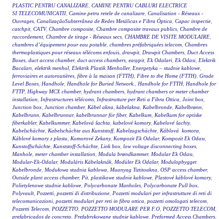
PLASTIC PENTRU CANALIZARE
,
CAMINE PENTRU CABLURI ELECTRICE
SI TELECOMUNICATII
,
Camine petru retele de canalizare
,
Canalisation - Réseaux -
Ouvrages
,
CanalizaçãoSubterrânea de Redes Metálicas e Fibra Óptica
,
Capac inspectie
,
catchpit
,
CATV
,
Chambre composite
,
Chambre composite travaux publics
,
Chambre de
raccordement
,
Chambre de tirage - Réseaux secs
,
CHAMBRE DE VISITE MODULAIRE
,
chambres d’équipement pour eau potable
,
chambres préfabriquées telecom
,
Chambres
thermoplastiques pour réseaux télécoms enfouis
,
drawpit
,
Drawpit Chambers
,
Duct Access
Boxes
,
duct access chamber
,
duct access chambers
,
easypit
,
Ek Odalari
,
Ek Odasi
,
Elektrik
Bacaları
,
elektrik menhol
,
Elektrik Plastik Menholler
,
Energetyka – studnie kablowe
,
ferroviaires et autoroutières
,
fibre à la maison (FTTH)
,
Fibre to the Home (FTTH)
,
Grade
Level Boxes
,
Handhole
,
Handhole for Buried Network.
,
Handhole for FTTH
,
Handhole for
FTTP
,
Highway MCX chamber
,
hydrant chambers
,
hydrant chambers or meter chamber
installation
,
Infrastructures télécoms
,
Infrastrutture per Reti a Fibra Ottica
,
Joint box
,
Junction box
,
Junction chamber
,
Kábel akna
,
kábelakna
,
Kabelbronde
,
Kabelbrønn
,
Kabelbrunn
,
Kabelbrunnar
,
kabelbrunnar för fiber
,
Kabelkum
,
Kabelkum for optiske
fiberkabler
,
Kabelkummer
,
Kabelová šachta
,
kabelové komory
,
Kabelové šachty
,
Kabelschächte
,
Kabelschächte aus Kunststoff
,
Kabelzugschächte
,
Káblová komora
,
Káblové komory z plastu
,
Komorové Zekany
,
Kompozit Ek Odalar
,
Kompozit Ek Odası
,
Kunstoffschächte
,
Kunststoff-Schächte
,
Link box
,
low voltage disconnecting boxes
,
Manhole
,
meter chamber installation
,
Modula brøndkammer
,
Modular Ek Odası
,
Modular-Ek-Odalar
,
Moduláris Kábelaknák
,
Modüler Ek Odalar
,
Modulopbygget
Kabelbronde
,
Modułowa studnia kablowa
,
Muanyag Tiztitoakna
,
OSP access chamber
,
Outside plant access chamber
,
Pit
,
plastikowe studnie kablowe
,
Plastové káblové komory
,
Polietylenowe studnie kablowe
,
Polycarbonate Manholes
,
Polycarbonate Pull box
,
Polyvault
,
Pozzetti
,
pozzetti di distribuzione
,
Pozzetti modulari per infrastrutture di reti di
telecomunicazioni
,
pozzetti modulari per reti in fibra ottica
,
pozzetti omologati telecom
,
Pozzetti Telecom
,
POZZETTO
,
POZZETTO MODULARE PER F.O
,
POZZETTO TELECOM
,
prefabricados de concreto
,
Prefabrykowane studnie kablowe
,
Preformed Access Chambers
,