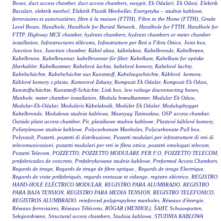
Boxes
,
duct access chamber
,
duct access chambers
,
easypit
,
Ek Odalari
,
Ek Odasi
,
Elektrik
Bacaları
,
elektrik menhol
,
Elektrik Plastik Menholler
,
Energetyka – studnie kablowe
,
ferroviaires et autoroutières
,
fibre à la maison (FTTH)
,
Fibre to the Home (FTTH)
,
Grade
Level Boxes
,
Handhole
,
Handhole for Buried Network.
,
Handhole for FTTH
,
Handhole for
FTTP
,
Highway MCX chamber
,
hydrant chambers
,
hydrant chambers or meter chamber
installation
,
Infrastructures télécoms
,
Infrastrutture per Reti a Fibra Ottica
,
Joint box
,
Junction box
,
Junction chamber
,
Kábel akna
,
kábelakna
,
Kabelbronde
,
Kabelbrønn
,
Kabelbrunn
,
Kabelbrunnar
,
kabelbrunnar för fiber
,
Kabelkum
,
Kabelkum for optiske
fiberkabler
,
Kabelkummer
,
Kabelová šachta
,
kabelové komory
,
Kabelové šachty
,
Kabelschächte
,
Kabelschächte aus Kunststoff
,
Kabelzugschächte
,
Káblová komora
,
Káblové komory z plastu
,
Komorové Zekany
,
Kompozit Ek Odalar
,
Kompozit Ek Odası
,
Kunstoffschächte
,
Kunststoff-Schächte
,
Link box
,
low voltage disconnecting boxes
,
Manhole
,
meter chamber installation
,
Modula brøndkammer
,
Modular Ek Odası
,
Modular-Ek-Odalar
,
Moduláris Kábelaknák
,
Modüler Ek Odalar
,
Modulopbygget
Kabelbronde
,
Modułowa studnia kablowa
,
Muanyag Tiztitoakna
,
OSP access chamber
,
Outside plant access chamber
,
Pit
,
plastikowe studnie kablowe
,
Plastové káblové komory
,
Polietylenowe studnie kablowe
,
Polycarbonate Manholes
,
Polycarbonate Pull box
,
Polyvault
,
Pozzetti
,
pozzetti di distribuzione
,
Pozzetti modulari per infrastrutture di reti di
telecomunicazioni
,
pozzetti modulari per reti in fibra ottica
,
pozzetti omologati telecom
,
Pozzetti Telecom
,
POZZETTO
,
POZZETTO MODULARE PER F.O
,
POZZETTO TELECOM
,
prefabricados de concreto
,
Prefabrykowane studnie kablowe
,
Preformed Access Chambers
,
Regards de tirage
,
Regards de tirage de fibre optique.
,
Regards de tirage Electrique
,
Regards de visite préfabriqués
,
regards ventouse et vidange
,
registro eléctrico
,
REGISTRO
HAND-HOLE ELÉCTRICO MODULAR
,
REGISTRO PARA ALUMBRADO
,
REGISTRO
PARA BAJA TENSION
,
REGISTRO PARA MEDIA TENSION
,
REGISTRO TELEFONICO
,
REGISTROS ALUMBRADO
,
reinforced polypropylene manholes
,
Réseaux d'énergie
,
Réseaux ferroviaires
,
Réseaux Télécoms
,
RÖGAR (MENHOL)
,
ŠAHT
,
Schouwputten
,
Seksjonsbrønn
,
Structural access chambers
,
Studnia kablowa
,
STUDNIA KABLOWA