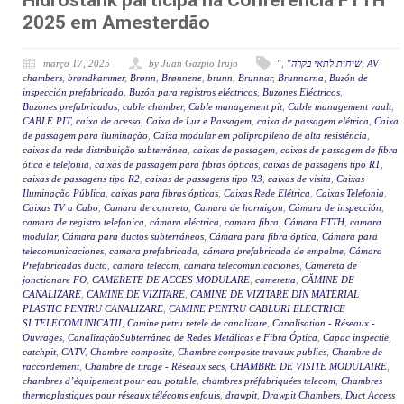
Hidrostank participa na Conferência FTTH
2025 em Amesterdão
março 17, 2025
by Juan Gazpio Irujo
"
,
"שוחות לתאי בקרה
,
AV
chambers
,
brøndkammer
,
Brønn
,
Brønnene
,
brunn
,
Brunnar
,
Brunnarna
,
Buzón de
inspección prefabricado
,
Buzón para registros eléctricos
,
Buzones Eléctricos
,
Buzones prefabricados
,
cable chamber
,
Cable management pit
,
Cable management vault
,
CABLE PIT
,
caixa de acesso
,
Caixa de Luz e Passagem
,
caixa de passagem elétrica
,
Caixa
de passagem para iluminação
,
Caixa modular em polipropileno de alta resistência
,
caixas da rede distribuição subterrânea
,
caixas de passagem
,
caixas de passagem de fibra
ótica e telefonia
,
caixas de passagem para fibras ópticas
,
caixas de passagens tipo R1
,
caixas de passagens tipo R2
,
caixas de passagens tipo R3
,
caixas de visita
,
Caixas
Iluminação Pública
,
caixas para fibras ópticas
,
Caixas Rede Elétrica
,
Caixas Telefonia
,
Caixas TV a Cabo
,
Camara de concreto
,
Camara de hormigon
,
Cámara de inspección
,
camara de registro telefonica
,
cámara eléctrica
,
camara fibra
,
Cámara FTTH
,
camara
modular
,
Cámara para ductos subterráneos
,
Cámara para fibra óptica
,
Cámara para
telecomunicaciones
,
camara prefabricada
,
cámara prefabricada de empalme
,
Cámara
Prefabricadas ducto
,
camara telecom
,
camara telecomunicaciones
,
Camereta de
jonctionare FO
,
CAMERETE DE ACCES MODULARE
,
cameretta
,
CĂMINE DE
CANALIZARE
,
CAMINE DE VIZITARE
,
CAMINE DE VIZITARE DIN MATERIAL
PLASTIC PENTRU CANALIZARE
,
CAMINE PENTRU CABLURI ELECTRICE
SI TELECOMUNICATII
,
Camine petru retele de canalizare
,
Canalisation - Réseaux -
Ouvrages
,
CanalizaçãoSubterrânea de Redes Metálicas e Fibra Óptica
,
Capac inspectie
,
catchpit
,
CATV
,
Chambre composite
,
Chambre composite travaux publics
,
Chambre de
raccordement
,
Chambre de tirage - Réseaux secs
,
CHAMBRE DE VISITE MODULAIRE
,
chambres d’équipement pour eau potable
,
chambres préfabriquées telecom
,
Chambres
thermoplastiques pour réseaux télécoms enfouis
,
drawpit
,
Drawpit Chambers
,
Duct Access