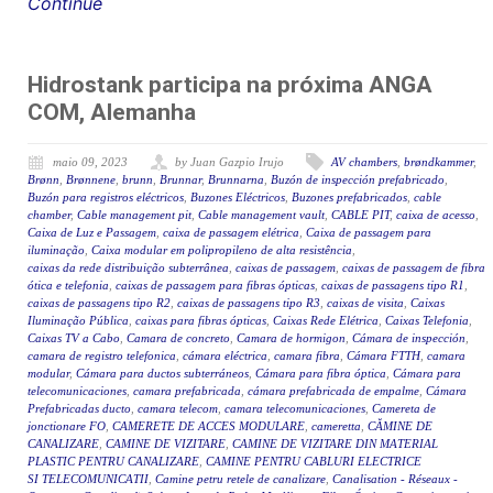
Continue
Hidrostank participa na próxima ANGA
COM, Alemanha
maio 09, 2023
by Juan Gazpio Irujo
AV chambers
,
brøndkammer
,
Brønn
,
Brønnene
,
brunn
,
Brunnar
,
Brunnarna
,
Buzón de inspección prefabricado
,
Buzón para registros eléctricos
,
Buzones Eléctricos
,
Buzones prefabricados
,
cable
chamber
,
Cable management pit
,
Cable management vault
,
CABLE PIT
,
caixa de acesso
,
Caixa de Luz e Passagem
,
caixa de passagem elétrica
,
Caixa de passagem para
iluminação
,
Caixa modular em polipropileno de alta resistência
,
caixas da rede distribuição subterrânea
,
caixas de passagem
,
caixas de passagem de fibra
ótica e telefonia
,
caixas de passagem para fibras ópticas
,
caixas de passagens tipo R1
,
caixas de passagens tipo R2
,
caixas de passagens tipo R3
,
caixas de visita
,
Caixas
Iluminação Pública
,
caixas para fibras ópticas
,
Caixas Rede Elétrica
,
Caixas Telefonia
,
Caixas TV a Cabo
,
Camara de concreto
,
Camara de hormigon
,
Cámara de inspección
,
camara de registro telefonica
,
cámara eléctrica
,
camara fibra
,
Cámara FTTH
,
camara
modular
,
Cámara para ductos subterráneos
,
Cámara para fibra óptica
,
Cámara para
telecomunicaciones
,
camara prefabricada
,
cámara prefabricada de empalme
,
Cámara
Prefabricadas ducto
,
camara telecom
,
camara telecomunicaciones
,
Camereta de
jonctionare FO
,
CAMERETE DE ACCES MODULARE
,
cameretta
,
CĂMINE DE
CANALIZARE
,
CAMINE DE VIZITARE
,
CAMINE DE VIZITARE DIN MATERIAL
PLASTIC PENTRU CANALIZARE
,
CAMINE PENTRU CABLURI ELECTRICE
SI TELECOMUNICATII
,
Camine petru retele de canalizare
,
Canalisation - Réseaux -