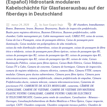
(Español) Hidrostank modularen
Kabelschächte für Glasfaserausbau auf der
fiberdays in Deutschland
março 24, 2026
by Juan Gazpio Irujo
AV chambers
,
brøndkammer
,
Brønn
,
Brønnene
,
brunn
,
Brunnar
,
Brunnarna
,
Buzón de inspección prefabricado
,
Buzón para registros eléctricos
,
Buzones Eléctricos
,
Buzones prefabricados
,
cable
chamber
,
Cable management pit
,
Cable management vault
,
CABLE PIT
,
caixa de acesso
,
Caixa de Luz e Passagem
,
caixa de passagem elétrica
,
Caixa de passagem para
iluminação
,
Caixa modular em polipropileno de alta resistência
,
caixas da rede distribuição subterrânea
,
caixas de passagem
,
caixas de passagem de fibra
ótica e telefonia
,
caixas de passagem para fibras ópticas
,
caixas de passagem tipo R1
,
caixas de passagem tipo R2
,
caixas de passagem tipo R3
,
caixas de passagens tipo R1
,
caixas de passagens tipo R2
,
caixas de passagens tipo R3
,
caixas de visita
,
Caixas
Iluminação Pública
,
caixas para fibras ópticas
,
Caixas Rede Elétrica
,
Caixas Telefonia
,
Caixas TV a Cabo
,
Camara de concreto
,
Camara de hormigon
,
Cámara de inspección
,
camara de registro telefonica
,
cámara eléctrica
,
camara fibra
,
Cámara FTTH
,
camara
modular
,
Cámara para ductos subterráneos
,
Cámara para fibra óptica
,
Cámara para
telecomunicaciones
,
camara prefabricada
,
cámara prefabricada de empalme
,
Cámara
Prefabricadas ducto
,
camara telecom
,
camara telecomunicaciones
,
Camereta de
jonctionare FO
,
CAMERETE DE ACCES MODULARE
,
cameretta
,
CĂMINE DE
CANALIZARE
,
CAMINE DE VIZITARE
,
CAMINE DE VIZITARE DIN MATERIAL
PLASTIC PENTRU CANALIZARE
,
CAMINE PENTRU CABLURI ELECTRICE
SI TELECOMUNICATII
,
Camine petru retele de canalizare
,
Canalisation - Réseaux -
Ouvrages
,
CanalizaçãoSubterrânea de Redes Metálicas e Fibra Óptica
,
Capac inspectie
,
catchpit
,
CATV
,
Chambre composite
,
Chambre composite travaux publics
,
Chambre de