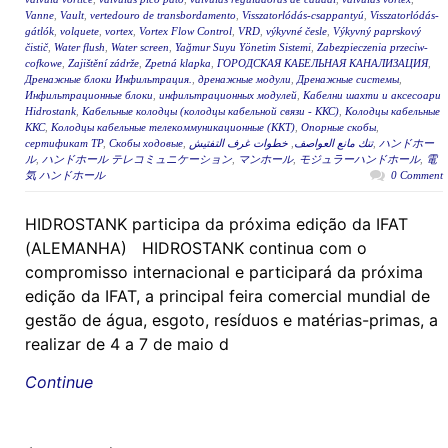
Vanne
,
Vault
,
vertedouro de transbordamento
,
Visszatorlódás-csappantyú
,
Visszatorlódás-
gátlók
,
volquete
,
vortex
,
Vortex Flow Control
,
VRD
,
výkyvné česle
,
Výkyvný paprskový
čistič
,
Water flush
,
Water screen
,
Yağmur Suyu Yönetim Sistemi
,
Zabezpieczenia przeciw-
cofkowe
,
Zajištění zádrže
,
Zpetná klapka
,
ГОРОДСКАЯ КАБЕЛЬНАЯ КАНАЛИЗАЦИЯ
,
Дренажные блоки Инфильтрация.
,
дренажные модули
,
Дренажные системы
,
Инфильтрационные блоки
,
инфильтрационных модулей
,
Кабелни шахти и аксесоари
Hidrostank
,
Кабельные колодцы (колодцы кабельной связи - ККС)
,
Колодцы кабельные
ККС
,
Колодцы кабельные телекоммуникационные (ККТ)
,
Опорные скобы
,
сертификат ТР
,
Скобы ходовые
,
خطوات غرف التفتيش
,
تنك مانع العواصف
,
ハンドホー
ル
,
ハンドホール テレコミュニケーション
,
マンホール
,
モジュラーハンドホール
,
電
気 ハンドホール
0 Comment
HIDROSTANK participa da próxima edição da IFAT
(ALEMANHA) HIDROSTANK continua com o
compromisso internacional e participará da próxima
edição da IFAT, a principal feira comercial mundial de
gestão de água, esgoto, resíduos e matérias-primas, a
realizar de 4 a 7 de maio d
Continue