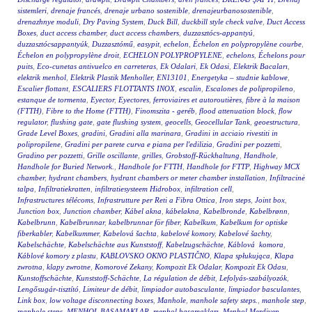
sistemleri
,
drenaje francés
,
drenaje urbano sostenible
,
drenajeurbanosostenible
,
drenazhnye moduli
,
Dry Paving System
,
Duck Bill
,
duckbill style check valve
,
Duct Access
Boxes
,
duct access chamber
,
duct access chambers
,
duzzasztócs-appantyú
,
duzzasztócsappantyúk
,
Duzzasztómű
,
easypit
,
echelon
,
Échelon en polypropylène courbe
,
Échelon en polypropylène droit
,
ECHELON POLYPROPYLENE
,
echelons
,
Échelons pour
puits
,
Eco-cunetas antivuelco en carreteras
,
Ek Odalari
,
Ek Odasi
,
Elektrik Bacaları
,
elektrik menhol
,
Elektrik Plastik Menholler
,
EN13101
,
Energetyka – studnie kablowe
,
Escalier flottant
,
ESCALIERS FLOTTANTS INOX
,
escalin
,
Escalones de polipropileno
,
estanque de tormenta
,
Eyector
,
Eyectores
,
ferroviaires et autoroutières
,
fibre à la maison
(FTTH)
,
Fibre to the Home (FTTH)
,
Finomszita - geréb
,
flood attenuation block
,
flow
regulator
,
flushing gate
,
gate flushing system
,
geocells
,
Geocellular Tank
,
geoestructura
,
Grade Level Boxes
,
gradini
,
Gradini alla marinara
,
Gradini in acciaio rivestiti in
polipropilene
,
Gradini per parete curva e piana per l'edilizia
,
Gradini per pozzetti
,
Gradino per pozzetti
,
Grille oscillante
,
grilles
,
Grobstoff-Rückhaltung
,
Handhole
,
Handhole for Buried Network.
,
Handhole for FTTH
,
Handhole for FTTP
,
Highway MCX
chamber
,
hydrant chambers
,
hydrant chambers or meter chamber installation
,
Infiltracinė
talpa
,
Infiltratiekratten
,
infiltratiesysteem Hidrobox
,
infiltration cell
,
Infrastructures télécoms
,
Infrastrutture per Reti a Fibra Ottica
,
Iron steps
,
Joint box
,
Junction box
,
Junction chamber
,
Kábel akna
,
kábelakna
,
Kabelbronde
,
Kabelbrønn
,
Kabelbrunn
,
Kabelbrunnar
,
kabelbrunnar för fiber
,
Kabelkum
,
Kabelkum for optiske
fiberkabler
,
Kabelkummer
,
Kabelová šachta
,
kabelové komory
,
Kabelové šachty
,
Kabelschächte
,
Kabelschächte aus Kunststoff
,
Kabelzugschächte
,
Káblová komora
,
Káblové komory z plastu
,
KABLOVSKO OKNO PLASTIČNO
,
Klapa spłukująca
,
Klapa
zwrotna
,
klapy zwrotne
,
Komorové Zekany
,
Kompozit Ek Odalar
,
Kompozit Ek Odası
,
Kunstoffschächte
,
Kunststoff-Schächte
,
La régulation de débit
,
Lefolyás-szabályozók
,
Lengősugár-tisztító
,
Limiteur de débit
,
limpiador autobasculante
,
limpiador basculantes
,
Link box
,
low voltage disconnecting boxes
,
Manhole
,
manhole safety steps.
,
manhole step
,
manhole steps
,
MENHOL BASAMAKLAR
,
menhol basamakları
,
Menhol Merdiven