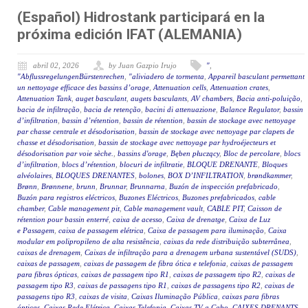
(Español) Hidrostank participará en la
próxima edición IFAT (ALEMANIA)
abril 02, 2026
by Juan Gazpio Irujo
"
,
"AbflussregelungenBürstenrechen
,
"aliviadero de tormenta
,
Appareil basculant permettant
un nettoyage efficace des bassins d’orage
,
Attenuation cells
,
Attenuation crates
,
Attenuation Tank
,
auget basculant
,
augets basculants
,
AV chambers
,
Bacia anti-poluição
,
bacia de infiltração
,
bacia de retenção
,
bacini di attenuazione
,
Balance Regulator
,
bassin
d’infiltration
,
bassin d’rétention
,
bassin de rétention
,
bassin de stockage avec nettoyage
par chasse centrale et désodorisation
,
bassin de stockage avec nettoyage par clapets de
chasse et désodorisation
,
bassin de stockage avec nettoyage par hydroéjecteurs et
désodorisation par voie sèche.
,
bassins d'orage
,
Bęben płuczący
,
Bloc de percolare
,
blocs
d’infiltration
,
blocs d’rétention
,
blocuri de infiltratie
,
BLOQUE DRENANTE
,
Bloques
alvéolaires
,
BLOQUES DRENANTES
,
bolones
,
BOX D’INFILTRATION
,
brøndkammer
,
Brønn
,
Brønnene
,
brunn
,
Brunnar
,
Brunnarna
,
Buzón de inspección prefabricado
,
Buzón para registros eléctricos
,
Buzones Eléctricos
,
Buzones prefabricados
,
cable
chamber
,
Cable management pit
,
Cable management vault
,
CABLE PIT
,
Caisson de
rétention pour bassin enterré
,
caixa de acesso
,
Caixa de drenatge
,
Caixa de Luz
e Passagem
,
caixa de passagem elétrica
,
Caixa de passagem para iluminação
,
Caixa
modular em polipropileno de alta resistência
,
caixas da rede distribuição subterrânea
,
caixas de drenagem
,
Caixas de infiltração para a drenagem urbana sustentável (SUDS)
,
caixas de passagem
,
caixas de passagem de fibra ótica e telefonia
,
caixas de passagem
para fibras ópticas
,
caixas de passagem tipo R1
,
caixas de passagem tipo R2
,
caixas de
passagem tipo R3
,
caixas de passagens tipo R1
,
caixas de passagens tipo R2
,
caixas de
passagens tipo R3
,
caixas de visita
,
Caixas Iluminação Pública
,
caixas para fibras
ópticas
,
Caixas Rede Elétrica
,
Caixas Telefonia
,
Caixas TV a Cabo
,
CAIXES DRENANTS
,