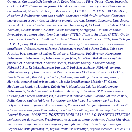
Ouvrages
,
CanalizaçãoSubterrânea de Redes Metálicas e Fibra Óptica
,
Capac inspectie
,
catchpit
,
CATV
,
Chambre composite
,
Chambre composite travaux publics
,
Chambre de
raccordement
,
Chambre de tirage - Réseaux secs
,
CHAMBRE DE VISITE MODULAIRE
,
chambres d’équipement pour eau potable
,
chambres préfabriquées telecom
,
Chambres
thermoplastiques pour réseaux télécoms enfouis
,
drawpit
,
Drawpit Chambers
,
Duct Access
Boxes
,
duct access chamber
,
duct access chambers
,
easypit
,
Ek Odalari
,
Ek Odasi
,
Elektrik
Bacaları
,
elektrik menhol
,
Elektrik Plastik Menholler
,
Energetyka – studnie kablowe
,
ferroviaires et autoroutières
,
fibre à la maison (FTTH)
,
Fibre to the Home (FTTH)
,
Grade
Level Boxes
,
Handhole
,
Handhole for Buried Network.
,
Handhole for FTTH
,
Handhole for
FTTP
,
Highway MCX chamber
,
hydrant chambers
,
hydrant chambers or meter chamber
installation
,
Infrastructures télécoms
,
Infrastrutture per Reti a Fibra Ottica
,
Joint box
,
Junction box
,
Junction chamber
,
Kábel akna
,
kábelakna
,
Kabelbronde
,
Kabelbrønn
,
Kabelbrunn
,
Kabelbrunnar
,
kabelbrunnar för fiber
,
Kabelkum
,
Kabelkum for optiske
fiberkabler
,
Kabelkummer
,
Kabelová šachta
,
kabelové komory
,
Kabelové šachty
,
Kabelschächte
,
Kabelschächte aus Kunststoff
,
Kabelzugschächte
,
Káblová komora
,
Káblové komory z plastu
,
Komorové Zekany
,
Kompozit Ek Odalar
,
Kompozit Ek Odası
,
Kunstoffschächte
,
Kunststoff-Schächte
,
Link box
,
low voltage disconnecting boxes
,
Manhole
,
meter chamber installation
,
Modula brøndkammer
,
Modular Ek Odası
,
Modular-Ek-Odalar
,
Moduláris Kábelaknák
,
Modüler Ek Odalar
,
Modulopbygget
Kabelbronde
,
Modułowa studnia kablowa
,
Muanyag Tiztitoakna
,
OSP access chamber
,
Outside plant access chamber
,
Pit
,
plastikowe studnie kablowe
,
Plastové káblové komory
,
Polietylenowe studnie kablowe
,
Polycarbonate Manholes
,
Polycarbonate Pull box
,
Polyvault
,
Pozzetti
,
pozzetti di distribuzione
,
Pozzetti modulari per infrastrutture di reti di
telecomunicazioni
,
pozzetti modulari per reti in fibra ottica
,
pozzetti omologati telecom
,
Pozzetti Telecom
,
POZZETTO
,
POZZETTO MODULARE PER F.O
,
POZZETTO TELECOM
,
prefabricados de concreto
,
Prefabrykowane studnie kablowe
,
Preformed Access Chambers
,
Regards de tirage
,
Regards de tirage de fibre optique.
,
Regards de tirage Electrique
,
Regards de visite préfabriqués
,
regards ventouse et vidange
,
registro eléctrico
,
REGISTRO