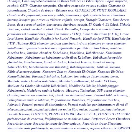
Ouvrages
,
CanalizaçãoSubterrânea de Redes Metálicas e Fibra Óptica
,
Capac inspectie
,
catchpit
,
CATV
,
Chambre composite
,
Chambre composite travaux publics
,
Chambre de
raccordement
,
Chambre de tirage - Réseaux secs
,
CHAMBRE DE VISITE MODULAIRE
,
chambres d’équipement pour eau potable
,
chambres préfabriquées telecom
,
Chambres
thermoplastiques pour réseaux télécoms enfouis
,
drawpit
,
Drawpit Chambers
,
Duct Access
Boxes
,
duct access chamber
,
duct access chambers
,
easypit
,
Ek Odalari
,
Ek Odasi
,
Elektrik
Bacaları
,
elektrik menhol
,
Elektrik Plastik Menholler
,
Energetyka – studnie kablowe
,
ferroviaires et autoroutières
,
fibre à la maison (FTTH)
,
Fibre to the Home (FTTH)
,
Grade
Level Boxes
,
Handhole
,
Handhole for Buried Network.
,
Handhole for FTTH
,
Handhole for
FTTP
,
Highway MCX chamber
,
hydrant chambers
,
hydrant chambers or meter chamber
installation
,
Infrastructures télécoms
,
Infrastrutture per Reti a Fibra Ottica
,
Joint box
,
Junction box
,
Junction chamber
,
Kábel akna
,
kábelakna
,
Kabelbronde
,
Kabelbrønn
,
Kabelbrunn
,
Kabelbrunnar
,
kabelbrunnar för fiber
,
Kabelkum
,
Kabelkum for optiske
fiberkabler
,
Kabelkummer
,
Kabelová šachta
,
kabelové komory
,
Kabelové šachty
,
Kabelschächte
,
Kabelschächte aus Kunststoff
,
Kabelzugschächte
,
Káblová komora
,
Káblové komory z plastu
,
Komorové Zekany
,
Kompozit Ek Odalar
,
Kompozit Ek Odası
,
Kunstoffschächte
,
Kunststoff-Schächte
,
Link box
,
low voltage disconnecting boxes
,
Manhole
,
meter chamber installation
,
Modula brøndkammer
,
Modular Ek Odası
,
Modular-Ek-Odalar
,
Moduláris Kábelaknák
,
Modüler Ek Odalar
,
Modulopbygget
Kabelbronde
,
Modułowa studnia kablowa
,
Muanyag Tiztitoakna
,
OSP access chamber
,
Outside plant access chamber
,
Pit
,
plastikowe studnie kablowe
,
Plastové káblové komory
,
Polietylenowe studnie kablowe
,
Polycarbonate Manholes
,
Polycarbonate Pull box
,
Polyvault
,
Pozzetti
,
pozzetti di distribuzione
,
Pozzetti modulari per infrastrutture di reti di
telecomunicazioni
,
pozzetti modulari per reti in fibra ottica
,
pozzetti omologati telecom
,
Pozzetti Telecom
,
POZZETTO
,
POZZETTO MODULARE PER F.O
,
POZZETTO TELECOM
,
prefabricados de concreto
,
Prefabrykowane studnie kablowe
,
Preformed Access Chambers
,
Regards de tirage
,
Regards de tirage de fibre optique.
,
Regards de tirage Electrique
,
Regards de visite préfabriqués
,
regards ventouse et vidange
,
registro eléctrico
,
REGISTRO