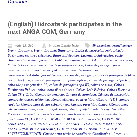
Continue
(English) Hidrostank participates in the
next ANGA COM, Germany
maio 13, 2024
by Juan Gazpio Irujo
AV chambers
,
brøndkammer
,
Brønn
,
Brønnene
,
brunn
,
Brunnar
,
Brunnarna
,
Buzón de inspección prefabricado
,
Buzón para registros eléctricos
,
Buzones Eléctricos
,
Buzones prefabricados
,
cable
chamber
,
Cable management pit
,
Cable management vault
,
CABLE PIT
,
caixa de acesso
,
Caixa de Luz e Passagem
,
caixa de passagem elétrica
,
Caixa de passagem para
iluminação
,
Caixa modular em polipropileno de alta resistência
,
caixas da rede distribuição subterrânea
,
caixas de passagem
,
caixas de passagem de fibra
ótica e telefonia
,
caixas de passagem para fibras ópticas
,
caixas de passagens tipo R1
,
caixas de passagens tipo R2
,
caixas de passagens tipo R3
,
caixas de visita
,
Caixas
Iluminação Pública
,
caixas para fibras ópticas
,
Caixas Rede Elétrica
,
Caixas Telefonia
,
Caixas TV a Cabo
,
Camara de concreto
,
Camara de hormigon
,
Cámara de inspección
,
camara de registro telefonica
,
cámara eléctrica
,
camara fibra
,
Cámara FTTH
,
camara
modular
,
Cámara para ductos subterráneos
,
Cámara para fibra óptica
,
Cámara para
telecomunicaciones
,
camara prefabricada
,
cámara prefabricada de empalme
,
Cámara
Prefabricadas ducto
,
camara telecom
,
camara telecomunicaciones
,
Camereta de
jonctionare FO
,
CAMERETE DE ACCES MODULARE
,
cameretta
,
CĂMINE DE
CANALIZARE
,
CAMINE DE VIZITARE
,
CAMINE DE VIZITARE DIN MATERIAL
PLASTIC PENTRU CANALIZARE
,
CAMINE PENTRU CABLURI ELECTRICE
SI TELECOMUNICATII
,
Camine petru retele de canalizare
,
Canalisation - Réseaux -