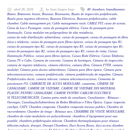
abril 28, 2026
by Juan Gazpio Irujo
AV chambers
,
brøndkammer
,
Brønn
,
Brønnene
,
brunn
,
Brunnar
,
Brunnarna
,
Buzón de inspección prefabricado
,
Buzón para registros eléctricos
,
Buzones Eléctricos
,
Buzones prefabricados
,
cable
chamber
,
Cable management pit
,
Cable management vault
,
CABLE PIT
,
caixa de acesso
,
Caixa de Luz e Passagem
,
caixa de passagem elétrica
,
Caixa de passagem para
iluminação
,
Caixa modular em polipropileno de alta resistência
,
caixas da rede distribuição subterrânea
,
caixas de passagem
,
caixas de passagem de fibra
ótica e telefonia
,
caixas de passagem para fibras ópticas
,
caixas de passagem tipo R1
,
caixas de passagem tipo R2
,
caixas de passagem tipo R3
,
caixas de passagens tipo R1
,
caixas de passagens tipo R2
,
caixas de passagens tipo R3
,
caixas de visita
,
Caixas
Iluminação Pública
,
caixas para fibras ópticas
,
Caixas Rede Elétrica
,
Caixas Telefonia
,
Caixas TV a Cabo
,
Camara de concreto
,
Camara de hormigon
,
Cámara de inspección
,
camara de registro telefonica
,
cámara eléctrica
,
camara fibra
,
Cámara FTTH
,
camara
modular
,
Cámara para ductos subterráneos
,
Cámara para fibra óptica
,
Cámara para
telecomunicaciones
,
camara prefabricada
,
cámara prefabricada de empalme
,
Cámara
Prefabricadas ducto
,
camara telecom
,
camara telecomunicaciones
,
Camereta de
jonctionare FO
,
CAMERETE DE ACCES MODULARE
,
cameretta
,
CĂMINE DE
CANALIZARE
,
CAMINE DE VIZITARE
,
CAMINE DE VIZITARE DIN MATERIAL
PLASTIC PENTRU CANALIZARE
,
CAMINE PENTRU CABLURI ELECTRICE
SI TELECOMUNICATII
,
Camine petru retele de canalizare
,
Canalisation - Réseaux -
Ouvrages
,
CanalizaçãoSubterrânea de Redes Metálicas e Fibra Óptica
,
Capac inspectie
,
catchpit
,
CATV
,
Chambre composite
,
Chambre composite travaux publics
,
Chambre de
raccordement
,
Chambre de tirage - Réseaux secs
,
CHAMBRE DE VISITE MODULAIRE
,
chambre-de-visite-modulaire-en-polycarbonate
,
chambres d’équipement pour eau
potable
,
chambres préfabriquées telecom
,
Chambres thermoplastiques pour réseaux
télécoms enfouis
,
drawpit
,
Drawpit Chambers
,
Duct Access Boxes
,
duct access chamber
,