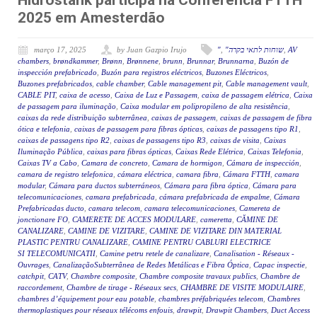
Hidrostank participa na Conferência FTTH
2025 em Amesterdão
março 17, 2025
by Juan Gazpio Irujo
"
,
"שוחות לתאי בקרה
,
AV
chambers
,
brøndkammer
,
Brønn
,
Brønnene
,
brunn
,
Brunnar
,
Brunnarna
,
Buzón de
inspección prefabricado
,
Buzón para registros eléctricos
,
Buzones Eléctricos
,
Buzones prefabricados
,
cable chamber
,
Cable management pit
,
Cable management vault
,
CABLE PIT
,
caixa de acesso
,
Caixa de Luz e Passagem
,
caixa de passagem elétrica
,
Caixa
de passagem para iluminação
,
Caixa modular em polipropileno de alta resistência
,
caixas da rede distribuição subterrânea
,
caixas de passagem
,
caixas de passagem de fibra
ótica e telefonia
,
caixas de passagem para fibras ópticas
,
caixas de passagens tipo R1
,
caixas de passagens tipo R2
,
caixas de passagens tipo R3
,
caixas de visita
,
Caixas
Iluminação Pública
,
caixas para fibras ópticas
,
Caixas Rede Elétrica
,
Caixas Telefonia
,
Caixas TV a Cabo
,
Camara de concreto
,
Camara de hormigon
,
Cámara de inspección
,
camara de registro telefonica
,
cámara eléctrica
,
camara fibra
,
Cámara FTTH
,
camara
modular
,
Cámara para ductos subterráneos
,
Cámara para fibra óptica
,
Cámara para
telecomunicaciones
,
camara prefabricada
,
cámara prefabricada de empalme
,
Cámara
Prefabricadas ducto
,
camara telecom
,
camara telecomunicaciones
,
Camereta de
jonctionare FO
,
CAMERETE DE ACCES MODULARE
,
cameretta
,
CĂMINE DE
CANALIZARE
,
CAMINE DE VIZITARE
,
CAMINE DE VIZITARE DIN MATERIAL
PLASTIC PENTRU CANALIZARE
,
CAMINE PENTRU CABLURI ELECTRICE
SI TELECOMUNICATII
,
Camine petru retele de canalizare
,
Canalisation - Réseaux -
Ouvrages
,
CanalizaçãoSubterrânea de Redes Metálicas e Fibra Óptica
,
Capac inspectie
,
catchpit
,
CATV
,
Chambre composite
,
Chambre composite travaux publics
,
Chambre de
raccordement
,
Chambre de tirage - Réseaux secs
,
CHAMBRE DE VISITE MODULAIRE
,
chambres d’équipement pour eau potable
,
chambres préfabriquées telecom
,
Chambres
thermoplastiques pour réseaux télécoms enfouis
,
drawpit
,
Drawpit Chambers
,
Duct Access