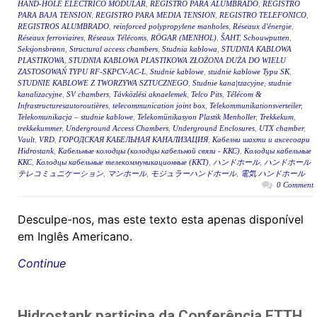
HAND-HOLE ELÉCTRICO MODULAR
,
REGISTRO PARA ALUMBRADO
,
REGISTRO
PARA BAJA TENSION
,
REGISTRO PARA MEDIA TENSION
,
REGISTRO TELEFONICO
,
REGISTROS ALUMBRADO
,
reinforced polypropylene manholes
,
Réseaux d'énergie
,
Réseaux ferroviaires
,
Réseaux Télécoms
,
RÖGAR (MENHOL)
,
ŠAHT
,
Schouwputten
,
Seksjonsbrønn
,
Structural access chambers
,
Studnia kablowa
,
STUDNIA KABLOWA
PLASTIKOWA
,
STUDNIA KABLOWA PLASTIKOWA ZŁOŻONA DUŻA DO WIELU
ZASTOSOWAŃ TYPU RF-SKPCV-AC-L
,
Studnie kablowe
,
studnie kablowe Typu SK
,
STUDNIE KABLOWE Z TWORZYWA SZTUCZNEGO
,
Studnie kana|tzacyjne
,
studnie
kanalizacyjne
,
SV chambers
,
Távközlési aknaelemek
,
Telco Pits
,
Télécom &
Infrastructuresautoroutières
,
telecommunication joint box
,
Telekommunikationsverteiler
,
Telekomunikacja – studnie kablowe
,
Telekomünikasyon Plastik Menholler
,
Trekkekum
,
trekkekummer
,
Underground Access Chambers
,
Underground Enclosures
,
UTX chamber
,
Vault
,
VRD
,
ГОРОДСКАЯ КАБЕЛЬНАЯ КАНАЛИЗАЦИЯ
,
Кабелни шахти и аксесоари
Hidrostank
,
Кабельные колодцы (колодцы кабельной связи - ККС)
,
Колодцы кабельные
ККС
,
Колодцы кабельные телекоммуникационные (ККТ)
,
ハンドホール
,
ハンドホール
テレコミュニケーション
,
マンホール
,
モジュラーハンドホール
,
電気 ハンドホール
0 Comment
Desculpe-nos, mas este texto esta apenas disponível
em Inglês Americano.
Continue
Hidrostank participa da Conferência FTTH