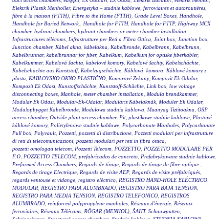
duct access chambers
,
easypit
,
Ek Odalari
,
Ek Odasi
,
Elektrik Bacaları
,
elektrik menhol
,
Elektrik Plastik Menholler
,
Energetyka – studnie kablowe
,
ferroviaires et autoroutières
,
fibre à la maison (FTTH)
,
Fibre to the Home (FTTH)
,
Grade Level Boxes
,
Handhole
,
Handhole for Buried Network.
,
Handhole for FTTH
,
Handhole for FTTP
,
Highway MCX
chamber
,
hydrant chambers
,
hydrant chambers or meter chamber installation
,
Infrastructures télécoms
,
Infrastrutture per Reti a Fibra Ottica
,
Joint box
,
Junction box
,
Junction chamber
,
Kábel akna
,
kábelakna
,
Kabelbronde
,
Kabelbrønn
,
Kabelbrunn
,
Kabelbrunnar
,
kabelbrunnar för fiber
,
Kabelkum
,
Kabelkum for optiske fiberkabler
,
Kabelkummer
,
Kabelová šachta
,
kabelové komory
,
Kabelové šachty
,
Kabelschächte
,
Kabelschächte aus Kunststoff
,
Kabelzugschächte
,
Káblová komora
,
Káblové komory z
plastu
,
KABLOVSKO OKNO PLASTIČNO
,
Komorové Zekany
,
Kompozit Ek Odalar
,
Kompozit Ek Odası
,
Kunstoffschächte
,
Kunststoff-Schächte
,
Link box
,
low voltage
disconnecting boxes
,
Manhole
,
meter chamber installation
,
Modula brøndkammer
,
Modular Ek Odası
,
Modular-Ek-Odalar
,
Moduláris Kábelaknák
,
Modüler Ek Odalar
,
Modulopbygget Kabelbronde
,
Modułowa studnia kablowa
,
Muanyag Tiztitoakna
,
OSP
access chamber
,
Outside plant access chamber
,
Pit
,
plastikowe studnie kablowe
,
Plastové
káblové komory
,
Polietylenowe studnie kablowe
,
Polycarbonate Manholes
,
Polycarbonate
Pull box
,
Polyvault
,
Pozzetti
,
pozzetti di distribuzione
,
Pozzetti modulari per infrastrutture
di reti di telecomunicazioni
,
pozzetti modulari per reti in fibra ottica
,
pozzetti omologati telecom
,
Pozzetti Telecom
,
POZZETTO
,
POZZETTO MODULARE PER
F.O
,
POZZETTO TELECOM
,
prefabricados de concreto
,
Prefabrykowane studnie kablowe
,
Preformed Access Chambers
,
Regards de tirage
,
Regards de tirage de fibre optique.
,
Regards de tirage Electrique
,
Regards de visite AEP
,
Regards de visite préfabriqués
,
regards ventouse et vidange
,
registro eléctrico
,
REGISTRO HAND-HOLE ELÉCTRICO
MODULAR
,
REGISTRO PARA ALUMBRADO
,
REGISTRO PARA BAJA TENSION
,
REGISTRO PARA MEDIA TENSION
,
REGISTRO TELEFONICO
,
REGISTROS
ALUMBRADO
,
reinforced polypropylene manholes
,
Réseaux d'énergie
,
Réseaux
ferroviaires
,
Réseaux Télécoms
,
RÖGAR (MENHOL)
,
ŠAHT
,
Schouwputten
,