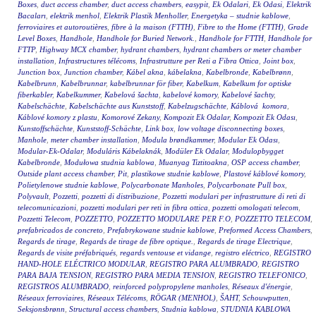
Boxes
,
duct access chamber
,
duct access chambers
,
easypit
,
Ek Odalari
,
Ek Odasi
,
Elektrik
Bacaları
,
elektrik menhol
,
Elektrik Plastik Menholler
,
Energetyka – studnie kablowe
,
ferroviaires et autoroutières
,
fibre à la maison (FTTH)
,
Fibre to the Home (FTTH)
,
Grade
Level Boxes
,
Handhole
,
Handhole for Buried Network.
,
Handhole for FTTH
,
Handhole for
FTTP
,
Highway MCX chamber
,
hydrant chambers
,
hydrant chambers or meter chamber
installation
,
Infrastructures télécoms
,
Infrastrutture per Reti a Fibra Ottica
,
Joint box
,
Junction box
,
Junction chamber
,
Kábel akna
,
kábelakna
,
Kabelbronde
,
Kabelbrønn
,
Kabelbrunn
,
Kabelbrunnar
,
kabelbrunnar för fiber
,
Kabelkum
,
Kabelkum for optiske
fiberkabler
,
Kabelkummer
,
Kabelová šachta
,
kabelové komory
,
Kabelové šachty
,
Kabelschächte
,
Kabelschächte aus Kunststoff
,
Kabelzugschächte
,
Káblová komora
,
Káblové komory z plastu
,
Komorové Zekany
,
Kompozit Ek Odalar
,
Kompozit Ek Odası
,
Kunstoffschächte
,
Kunststoff-Schächte
,
Link box
,
low voltage disconnecting boxes
,
Manhole
,
meter chamber installation
,
Modula brøndkammer
,
Modular Ek Odası
,
Modular-Ek-Odalar
,
Moduláris Kábelaknák
,
Modüler Ek Odalar
,
Modulopbygget
Kabelbronde
,
Modułowa studnia kablowa
,
Muanyag Tiztitoakna
,
OSP access chamber
,
Outside plant access chamber
,
Pit
,
plastikowe studnie kablowe
,
Plastové káblové komory
,
Polietylenowe studnie kablowe
,
Polycarbonate Manholes
,
Polycarbonate Pull box
,
Polyvault
,
Pozzetti
,
pozzetti di distribuzione
,
Pozzetti modulari per infrastrutture di reti di
telecomunicazioni
,
pozzetti modulari per reti in fibra ottica
,
pozzetti omologati telecom
,
Pozzetti Telecom
,
POZZETTO
,
POZZETTO MODULARE PER F.O
,
POZZETTO TELECOM
,
prefabricados de concreto
,
Prefabrykowane studnie kablowe
,
Preformed Access Chambers
,
Regards de tirage
,
Regards de tirage de fibre optique.
,
Regards de tirage Electrique
,
Regards de visite préfabriqués
,
regards ventouse et vidange
,
registro eléctrico
,
REGISTRO
HAND-HOLE ELÉCTRICO MODULAR
,
REGISTRO PARA ALUMBRADO
,
REGISTRO
PARA BAJA TENSION
,
REGISTRO PARA MEDIA TENSION
,
REGISTRO TELEFONICO
,
REGISTROS ALUMBRADO
,
reinforced polypropylene manholes
,
Réseaux d'énergie
,
Réseaux ferroviaires
,
Réseaux Télécoms
,
RÖGAR (MENHOL)
,
ŠAHT
,
Schouwputten
,
Seksjonsbrønn
,
Structural access chambers
,
Studnia kablowa
,
STUDNIA KABLOWA