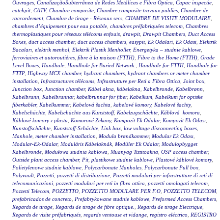
Ouvrages
,
CanalizaçãoSubterrânea de Redes Metálicas e Fibra Óptica
,
Capac inspectie
,
catchpit
,
CATV
,
Chambre composite
,
Chambre composite travaux publics
,
Chambre de
raccordement
,
Chambre de tirage - Réseaux secs
,
CHAMBRE DE VISITE MODULAIRE
,
chambres d’équipement pour eau potable
,
chambres préfabriquées telecom
,
Chambres
thermoplastiques pour réseaux télécoms enfouis
,
drawpit
,
Drawpit Chambers
,
Duct Access
Boxes
,
duct access chamber
,
duct access chambers
,
easypit
,
Ek Odalari
,
Ek Odasi
,
Elektrik
Bacaları
,
elektrik menhol
,
Elektrik Plastik Menholler
,
Energetyka – studnie kablowe
,
ferroviaires et autoroutières
,
fibre à la maison (FTTH)
,
Fibre to the Home (FTTH)
,
Grade
Level Boxes
,
Handhole
,
Handhole for Buried Network.
,
Handhole for FTTH
,
Handhole for
FTTP
,
Highway MCX chamber
,
hydrant chambers
,
hydrant chambers or meter chamber
installation
,
Infrastructures télécoms
,
Infrastrutture per Reti a Fibra Ottica
,
Joint box
,
Junction box
,
Junction chamber
,
Kábel akna
,
kábelakna
,
Kabelbronde
,
Kabelbrønn
,
Kabelbrunn
,
Kabelbrunnar
,
kabelbrunnar för fiber
,
Kabelkum
,
Kabelkum for optiske
fiberkabler
,
Kabelkummer
,
Kabelová šachta
,
kabelové komory
,
Kabelové šachty
,
Kabelschächte
,
Kabelschächte aus Kunststoff
,
Kabelzugschächte
,
Káblová komora
,
Káblové komory z plastu
,
Komorové Zekany
,
Kompozit Ek Odalar
,
Kompozit Ek Odası
,
Kunstoffschächte
,
Kunststoff-Schächte
,
Link box
,
low voltage disconnecting boxes
,
Manhole
,
meter chamber installation
,
Modula brøndkammer
,
Modular Ek Odası
,
Modular-Ek-Odalar
,
Moduláris Kábelaknák
,
Modüler Ek Odalar
,
Modulopbygget
Kabelbronde
,
Modułowa studnia kablowa
,
Muanyag Tiztitoakna
,
OSP access chamber
,
Outside plant access chamber
,
Pit
,
plastikowe studnie kablowe
,
Plastové káblové komory
,
Polietylenowe studnie kablowe
,
Polycarbonate Manholes
,
Polycarbonate Pull box
,
Polyvault
,
Pozzetti
,
pozzetti di distribuzione
,
Pozzetti modulari per infrastrutture di reti di
telecomunicazioni
,
pozzetti modulari per reti in fibra ottica
,
pozzetti omologati telecom
,
Pozzetti Telecom
,
POZZETTO
,
POZZETTO MODULARE PER F.O
,
POZZETTO TELECOM
,
prefabricados de concreto
,
Prefabrykowane studnie kablowe
,
Preformed Access Chambers
,
Regards de tirage
,
Regards de tirage de fibre optique.
,
Regards de tirage Electrique
,
Regards de visite préfabriqués
,
regards ventouse et vidange
,
registro eléctrico
,
REGISTRO