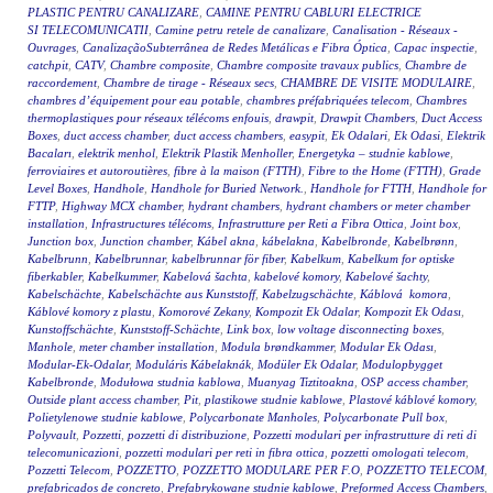
PLASTIC PENTRU CANALIZARE
,
CAMINE PENTRU CABLURI ELECTRICE
SI TELECOMUNICATII
,
Camine petru retele de canalizare
,
Canalisation - Réseaux -
Ouvrages
,
CanalizaçãoSubterrânea de Redes Metálicas e Fibra Óptica
,
Capac inspectie
,
catchpit
,
CATV
,
Chambre composite
,
Chambre composite travaux publics
,
Chambre de
raccordement
,
Chambre de tirage - Réseaux secs
,
CHAMBRE DE VISITE MODULAIRE
,
chambres d’équipement pour eau potable
,
chambres préfabriquées telecom
,
Chambres
thermoplastiques pour réseaux télécoms enfouis
,
drawpit
,
Drawpit Chambers
,
Duct Access
Boxes
,
duct access chamber
,
duct access chambers
,
easypit
,
Ek Odalari
,
Ek Odasi
,
Elektrik
Bacaları
,
elektrik menhol
,
Elektrik Plastik Menholler
,
Energetyka – studnie kablowe
,
ferroviaires et autoroutières
,
fibre à la maison (FTTH)
,
Fibre to the Home (FTTH)
,
Grade
Level Boxes
,
Handhole
,
Handhole for Buried Network.
,
Handhole for FTTH
,
Handhole for
FTTP
,
Highway MCX chamber
,
hydrant chambers
,
hydrant chambers or meter chamber
installation
,
Infrastructures télécoms
,
Infrastrutture per Reti a Fibra Ottica
,
Joint box
,
Junction box
,
Junction chamber
,
Kábel akna
,
kábelakna
,
Kabelbronde
,
Kabelbrønn
,
Kabelbrunn
,
Kabelbrunnar
,
kabelbrunnar för fiber
,
Kabelkum
,
Kabelkum for optiske
fiberkabler
,
Kabelkummer
,
Kabelová šachta
,
kabelové komory
,
Kabelové šachty
,
Kabelschächte
,
Kabelschächte aus Kunststoff
,
Kabelzugschächte
,
Káblová komora
,
Káblové komory z plastu
,
Komorové Zekany
,
Kompozit Ek Odalar
,
Kompozit Ek Odası
,
Kunstoffschächte
,
Kunststoff-Schächte
,
Link box
,
low voltage disconnecting boxes
,
Manhole
,
meter chamber installation
,
Modula brøndkammer
,
Modular Ek Odası
,
Modular-Ek-Odalar
,
Moduláris Kábelaknák
,
Modüler Ek Odalar
,
Modulopbygget
Kabelbronde
,
Modułowa studnia kablowa
,
Muanyag Tiztitoakna
,
OSP access chamber
,
Outside plant access chamber
,
Pit
,
plastikowe studnie kablowe
,
Plastové káblové komory
,
Polietylenowe studnie kablowe
,
Polycarbonate Manholes
,
Polycarbonate Pull box
,
Polyvault
,
Pozzetti
,
pozzetti di distribuzione
,
Pozzetti modulari per infrastrutture di reti di
telecomunicazioni
,
pozzetti modulari per reti in fibra ottica
,
pozzetti omologati telecom
,
Pozzetti Telecom
,
POZZETTO
,
POZZETTO MODULARE PER F.O
,
POZZETTO TELECOM
,
prefabricados de concreto
,
Prefabrykowane studnie kablowe
,
Preformed Access Chambers
,