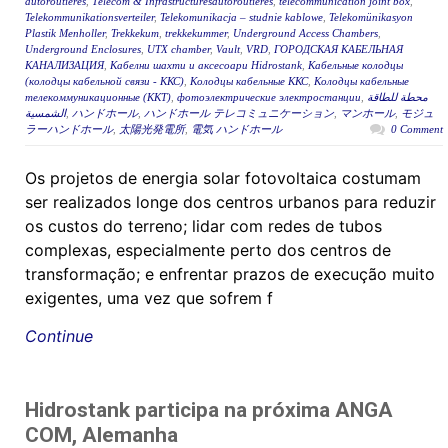
autoroutières
,
Télécom & Infrastructuresautoroutières
,
telecommunication joint box
,
Telekommunikationsverteiler
,
Telekomunikacja – studnie kablowe
,
Telekomünikasyon
Plastik Menholler
,
Trekkekum
,
trekkekummer
,
Underground Access Chambers
,
Underground Enclosures
,
UTX chamber
,
Vault
,
VRD
,
ГОРОДСКАЯ КАБЕЛЬНАЯ
КАНАЛИЗАЦИЯ
,
Кабелни шахти и аксесоари Hidrostank
,
Кабельные колодцы
(колодцы кабельной связи - ККС)
,
Колодцы кабельные ККС
,
Колодцы кабельные
телекоммуникационные (ККТ)
,
фотоэлектрические электростанции
,
محطة للطاقة
الشمسية
,
ハンドホール
,
ハンドホール テレコミュニケーション
,
マンホール
,
モジュ
ラーハンドホール
,
太陽光発電所
,
電気 ハンドホール
0 Comment
Os projetos de energia solar fotovoltaica costumam
ser realizados longe dos centros urbanos para reduzir
os custos do terreno; lidar com redes de tubos
complexas, especialmente perto dos centros de
transformação; e enfrentar prazos de execução muito
exigentes, uma vez que sofrem f
Continue
Hidrostank participa na próxima ANGA
COM, Alemanha