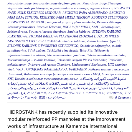
Regards de tirage
,
Regards de tirage de fibre optique.
,
Regards de tirage Electrique
,
Regards de visite préfabriqués
,
regards ventouse et vidange
,
registro eléctrico
,
REGISTRO
HAND-HOLE ELÉCTRICO MODULAR
,
REGISTRO PARA ALUMBRADO
,
REGISTRO
PARA BAJA TENSION
,
REGISTRO PARA MEDIA TENSION
,
REGISTRO TELEFONICO
,
REGISTROS ALUMBRADO
,
reinforced polypropylene manholes
,
Réseaux d'énergie
,
Réseaux ferroviaires
,
Réseaux Télécoms
,
RÖGAR (MENHOL)
,
ŠAHT
,
Schouwputten
,
Seksjonsbrønn
,
Structural access chambers
,
Studnia kablowa
,
STUDNIA KABLOWA
PLASTIKOWA
,
STUDNIA KABLOWA PLASTIKOWA ZŁOŻONA DUŻA DO WIELU
ZASTOSOWAŃ TYPU RF-SKPCV-AC-L
,
Studnie kablowe
,
studnie kablowe Typu SK
,
STUDNIE KABLOWE Z TWORZYWA SZTUCZNEGO
,
Studnie kana|tzacyjne
,
studnie
kanalizacyjne
,
SV chambers
,
Távközlési aknaelemek
,
Telco Pits
,
Télécom &
Infrastructuresautoroutières
,
telecommunication joint box
,
Telekommunikationsverteiler
,
Telekomunikacja – studnie kablowe
,
Telekomünikasyon Plastik Menholler
,
Trekkekum
,
trekkekummer
,
Underground Access Chambers
,
Underground Enclosures
,
UTX chamber
,
Vault
,
VRD
,
ГОРОДСКАЯ КАБЕЛЬНАЯ КАНАЛИЗАЦИЯ
,
Кабелни шахти и аксесоари
Hidrostank
,
Кабельные колодцы (колодцы кабельной связи - ККС)
,
Колодцы кабельные
ККС
,
Колодцы кабельные телекоммуникационные
,
خطوط الأنابيب الكهربائية والاتصالات
غرفة تفتيش للإضاءة
,
غرفة تفتيش لكابلات الاتصالات
,
غرفة تفتيش
,
السلكية واللاسلكية
وحدات
,
فتحة من بوليبروبيلان
,
غرفة تفتيش للكابلات الكهربائية
,
غرفة تفتيش للتوزيع
,
العمومية
غرف التفتيش
,
ハンドホール
,
ハンドホール テレコミュニケーション
,
マンホール
,
モジ
ュラーハンドホール
,
電気 ハンドホール
0 Comment
HIDROSTANK has recently supplied its innovative
modular reinforced PP manholes at the improvement
works of infrastructure at Kamembe International