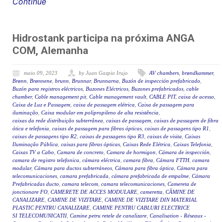
Continue
Hidrostank participa na próxima ANGA
COM, Alemanha
maio 09, 2023
by Juan Gazpio Irujo
AV chambers
,
brøndkammer
,
Brønn
,
Brønnene
,
brunn
,
Brunnar
,
Brunnarna
,
Buzón de inspección prefabricado
,
Buzón para registros eléctricos
,
Buzones Eléctricos
,
Buzones prefabricados
,
cable
chamber
,
Cable management pit
,
Cable management vault
,
CABLE PIT
,
caixa de acesso
,
Caixa de Luz e Passagem
,
caixa de passagem elétrica
,
Caixa de passagem para
iluminação
,
Caixa modular em polipropileno de alta resistência
,
caixas da rede distribuição subterrânea
,
caixas de passagem
,
caixas de passagem de fibra
ótica e telefonia
,
caixas de passagem para fibras ópticas
,
caixas de passagens tipo R1
,
caixas de passagens tipo R2
,
caixas de passagens tipo R3
,
caixas de visita
,
Caixas
Iluminação Pública
,
caixas para fibras ópticas
,
Caixas Rede Elétrica
,
Caixas Telefonia
,
Caixas TV a Cabo
,
Camara de concreto
,
Camara de hormigon
,
Cámara de inspección
,
camara de registro telefonica
,
cámara eléctrica
,
camara fibra
,
Cámara FTTH
,
camara
modular
,
Cámara para ductos subterráneos
,
Cámara para fibra óptica
,
Cámara para
telecomunicaciones
,
camara prefabricada
,
cámara prefabricada de empalme
,
Cámara
Prefabricadas ducto
,
camara telecom
,
camara telecomunicaciones
,
Camereta de
jonctionare FO
,
CAMERETE DE ACCES MODULARE
,
cameretta
,
CĂMINE DE
CANALIZARE
,
CAMINE DE VIZITARE
,
CAMINE DE VIZITARE DIN MATERIAL
PLASTIC PENTRU CANALIZARE
,
CAMINE PENTRU CABLURI ELECTRICE
SI TELECOMUNICATII
,
Camine petru retele de canalizare
,
Canalisation - Réseaux -