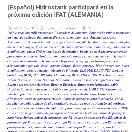
(Español) Hidrostank participará en la
próxima edición IFAT (ALEMANIA)
abril 02, 2026
by Juan Gazpio Irujo
"
,
"AbflussregelungenBürstenrechen
,
"aliviadero de tormenta
,
Appareil basculant permettant
un nettoyage efficace des bassins d’orage
,
Attenuation cells
,
Attenuation crates
,
Attenuation Tank
,
auget basculant
,
augets basculants
,
AV chambers
,
Bacia anti-poluição
,
bacia de infiltração
,
bacia de retenção
,
bacini di attenuazione
,
Balance Regulator
,
bassin
d’infiltration
,
bassin d’rétention
,
bassin de rétention
,
bassin de stockage avec nettoyage
par chasse centrale et désodorisation
,
bassin de stockage avec nettoyage par clapets de
chasse et désodorisation
,
bassin de stockage avec nettoyage par hydroéjecteurs et
désodorisation par voie sèche.
,
bassins d'orage
,
Bęben płuczący
,
Bloc de percolare
,
blocs
d’infiltration
,
blocs d’rétention
,
blocuri de infiltratie
,
BLOQUE DRENANTE
,
Bloques
alvéolaires
,
BLOQUES DRENANTES
,
bolones
,
BOX D’INFILTRATION
,
brøndkammer
,
Brønn
,
Brønnene
,
brunn
,
Brunnar
,
Brunnarna
,
Buzón de inspección prefabricado
,
Buzón para registros eléctricos
,
Buzones Eléctricos
,
Buzones prefabricados
,
cable
chamber
,
Cable management pit
,
Cable management vault
,
CABLE PIT
,
Caisson de
rétention pour bassin enterré
,
caixa de acesso
,
Caixa de drenatge
,
Caixa de Luz
e Passagem
,
caixa de passagem elétrica
,
Caixa de passagem para iluminação
,
Caixa
modular em polipropileno de alta resistência
,
caixas da rede distribuição subterrânea
,
caixas de drenagem
,
Caixas de infiltração para a drenagem urbana sustentável (SUDS)
,
caixas de passagem
,
caixas de passagem de fibra ótica e telefonia
,
caixas de passagem
para fibras ópticas
,
caixas de passagem tipo R1
,
caixas de passagem tipo R2
,
caixas de
passagem tipo R3
,
caixas de passagens tipo R1
,
caixas de passagens tipo R2
,
caixas de
passagens tipo R3
,
caixas de visita
,
Caixas Iluminação Pública
,
caixas para fibras
ópticas
,
Caixas Rede Elétrica
,
Caixas Telefonia
,
Caixas TV a Cabo
,
CAIXES DRENANTS
,