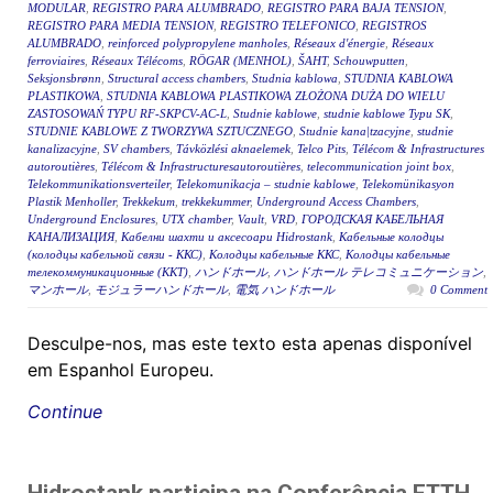
MODULAR
,
REGISTRO PARA ALUMBRADO
,
REGISTRO PARA BAJA TENSION
,
REGISTRO PARA MEDIA TENSION
,
REGISTRO TELEFONICO
,
REGISTROS
ALUMBRADO
,
reinforced polypropylene manholes
,
Réseaux d'énergie
,
Réseaux
ferroviaires
,
Réseaux Télécoms
,
RÖGAR (MENHOL)
,
ŠAHT
,
Schouwputten
,
Seksjonsbrønn
,
Structural access chambers
,
Studnia kablowa
,
STUDNIA KABLOWA
PLASTIKOWA
,
STUDNIA KABLOWA PLASTIKOWA ZŁOŻONA DUŻA DO WIELU
ZASTOSOWAŃ TYPU RF-SKPCV-AC-L
,
Studnie kablowe
,
studnie kablowe Typu SK
,
STUDNIE KABLOWE Z TWORZYWA SZTUCZNEGO
,
Studnie kana|tzacyjne
,
studnie
kanalizacyjne
,
SV chambers
,
Távközlési aknaelemek
,
Telco Pits
,
Télécom & Infrastructures
autoroutières
,
Télécom & Infrastructuresautoroutières
,
telecommunication joint box
,
Telekommunikationsverteiler
,
Telekomunikacja – studnie kablowe
,
Telekomünikasyon
Plastik Menholler
,
Trekkekum
,
trekkekummer
,
Underground Access Chambers
,
Underground Enclosures
,
UTX chamber
,
Vault
,
VRD
,
ГОРОДСКАЯ КАБЕЛЬНАЯ
КАНАЛИЗАЦИЯ
,
Кабелни шахти и аксесоари Hidrostank
,
Кабельные колодцы
(колодцы кабельной связи - ККС)
,
Колодцы кабельные ККС
,
Колодцы кабельные
телекоммуникационные (ККТ)
,
ハンドホール
,
ハンドホール テレコミュニケーション
,
マンホール
,
モジュラーハンドホール
,
電気 ハンドホール
0 Comment
Desculpe-nos, mas este texto esta apenas disponível
em Espanhol Europeu.
Continue