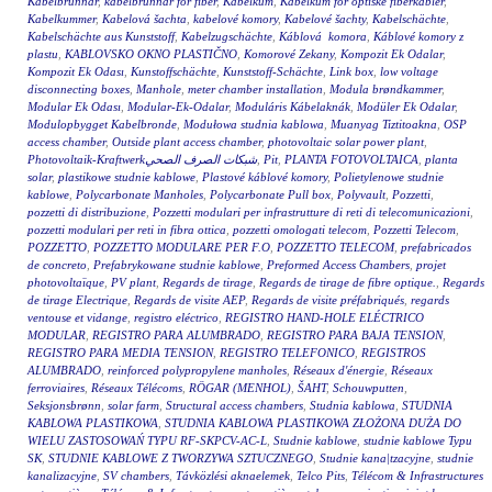
Kabelbrunnar
,
kabelbrunnar för fiber
,
Kabelkum
,
Kabelkum for optiske fiberkabler
,
Kabelkummer
,
Kabelová šachta
,
kabelové komory
,
Kabelové šachty
,
Kabelschächte
,
Kabelschächte aus Kunststoff
,
Kabelzugschächte
,
Káblová komora
,
Káblové komory z
plastu
,
KABLOVSKO OKNO PLASTIČNO
,
Komorové Zekany
,
Kompozit Ek Odalar
,
Kompozit Ek Odası
,
Kunstoffschächte
,
Kunststoff-Schächte
,
Link box
,
low voltage
disconnecting boxes
,
Manhole
,
meter chamber installation
,
Modula brøndkammer
,
Modular Ek Odası
,
Modular-Ek-Odalar
,
Moduláris Kábelaknák
,
Modüler Ek Odalar
,
Modulopbygget Kabelbronde
,
Modułowa studnia kablowa
,
Muanyag Tiztitoakna
,
OSP
access chamber
,
Outside plant access chamber
,
photovoltaic solar power plant
,
Photovoltaik-Kraftwerkشبكات الصرف الصحي
,
Pit
,
PLANTA FOTOVOLTAICA
,
planta
solar
,
plastikowe studnie kablowe
,
Plastové káblové komory
,
Polietylenowe studnie
kablowe
,
Polycarbonate Manholes
,
Polycarbonate Pull box
,
Polyvault
,
Pozzetti
,
pozzetti di distribuzione
,
Pozzetti modulari per infrastrutture di reti di telecomunicazioni
,
pozzetti modulari per reti in fibra ottica
,
pozzetti omologati telecom
,
Pozzetti Telecom
,
POZZETTO
,
POZZETTO MODULARE PER F.O
,
POZZETTO TELECOM
,
prefabricados
de concreto
,
Prefabrykowane studnie kablowe
,
Preformed Access Chambers
,
projet
photovoltaïque
,
PV plant
,
Regards de tirage
,
Regards de tirage de fibre optique.
,
Regards
de tirage Electrique
,
Regards de visite AEP
,
Regards de visite préfabriqués
,
regards
ventouse et vidange
,
registro eléctrico
,
REGISTRO HAND-HOLE ELÉCTRICO
MODULAR
,
REGISTRO PARA ALUMBRADO
,
REGISTRO PARA BAJA TENSION
,
REGISTRO PARA MEDIA TENSION
,
REGISTRO TELEFONICO
,
REGISTROS
ALUMBRADO
,
reinforced polypropylene manholes
,
Réseaux d'énergie
,
Réseaux
ferroviaires
,
Réseaux Télécoms
,
RÖGAR (MENHOL)
,
ŠAHT
,
Schouwputten
,
Seksjonsbrønn
,
solar farm
,
Structural access chambers
,
Studnia kablowa
,
STUDNIA
KABLOWA PLASTIKOWA
,
STUDNIA KABLOWA PLASTIKOWA ZŁOŻONA DUŻA DO
WIELU ZASTOSOWAŃ TYPU RF-SKPCV-AC-L
,
Studnie kablowe
,
studnie kablowe Typu
SK
,
STUDNIE KABLOWE Z TWORZYWA SZTUCZNEGO
,
Studnie kana|tzacyjne
,
studnie
kanalizacyjne
,
SV chambers
,
Távközlési aknaelemek
,
Telco Pits
,
Télécom & Infrastructures