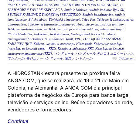
Seksjonsbrønn
,
Structural access chambers
,
Studnia kablowa
,
STUDNIA KABLOWA
PLASTIKOWA
,
STUDNIA KABLOWA PLASTIKOWA ZŁOŻONA DUŻA DO WIELU
ZASTOSOWAŃ TYPU RF-SKPCV-AC-L
,
Studnie kablowe
,
studnie kablowe Typu SK
,
STUDNIE KABLOWE Z TWORZYWA SZTUCZNEGO
,
Studnie kana|tzacyjne
,
studnie
kanalizacyjne
,
SV chambers
,
Távközlési aknaelemek
,
Telco Pits
,
Télécom & Infrastructures
autoroutières
,
Télécom & Infrastructuresautoroutières
,
telecommunication joint box
,
Telekommunikationsverteiler
,
Telekomunikacja – studnie kablowe
,
Telekomünikasyon
Plastik Menholler
,
Trekkekum
,
trekkekummer
,
Underground Access Chambers
,
Underground Enclosures
,
UTX chamber
,
Vault
,
VRD
,
ГОРОДСКАЯ КАБЕЛЬНАЯ
КАНАЛИЗАЦИЯ
,
Кабелни шахти и аксесоари Hidrostank
,
Кабельные колодцы
(колодцы кабельной связи - ККС)
,
Колодцы кабельные ККС
,
Колодцы кабельные
телекоммуникационные (ККТ)
,
ハンドホール
,
ハンドホール テレコミュニケーション
,
マンホール
,
モジュラーハンドホール
,
電気 ハンドホール
0 Comment
A HIDROSTANK estará presente na próxima feira
ANGA COM, que se realizará de 19 a 21 de Maio em
Colónia, na Alemanha. A ANGA COM é a principal
plataforma de negócios da Europa para banda larga,
televisão e serviços online. Reúne operadores de rede,
vendedores e fornecedores
Continue