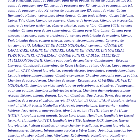
ótica e telefonia
,
caixas de passagem para fibras ópticas
,
caixas de passagem tipo R1
,
caixas de passagem tipo R2
,
caixas de passagem tipo R3
,
caixas de passagens tipo R1
,
caixas de passagens tipo R2
,
caixas de passagens tipo R3
,
caixas de visita
,
Caixas
Iluminação Pública
,
caixas para fibras ópticas
,
Caixas Rede Elétrica
,
Caixas Telefonia
,
Caixas TV a Cabo
,
Camara de concreto
,
Camara de hormigon
,
Cámara de inspección
,
camara de registro telefonica
,
cámara eléctrica
,
camara fibra
,
Cámara FTTH
,
camara
modular
,
Cámara para ductos subterráneos
,
Cámara para fibra óptica
,
Cámara para
telecomunicaciones
,
camara prefabricada
,
cámara prefabricada de empalme
,
Cámara
Prefabricadas ducto
,
camara telecom
,
camara telecomunicaciones
,
Camereta de
jonctionare FO
,
CAMERETE DE ACCES MODULARE
,
cameretta
,
CĂMINE DE
CANALIZARE
,
CAMINE DE VIZITARE
,
CAMINE DE VIZITARE DIN MATERIAL
PLASTIC PENTRU CANALIZARE
,
CAMINE PENTRU CABLURI ELECTRICE
SI TELECOMUNICATII
,
Camine petru retele de canalizare
,
Canalisation - Réseaux -
Ouvrages
,
CanalizaçãoSubterrânea de Redes Metálicas e Fibra Óptica
,
Capac inspectie
,
catchpit
,
CATV
,
Central fotovoltaica
,
centrale electrice fotovoltaice
,
centrale fotovoltaica
,
Centrale solaire photovoltaïque
,
Chambre composite
,
Chambre composite travaux publics
,
Chambre de raccordement
,
Chambre de tirage - Réseaux secs
,
CHAMBRE DE VISITE
MODULAIRE
,
chambre-de-visite-modulaire-en-polycarbonate
,
chambres d’équipement
pour eau potable
,
chambres préfabriquées telecom
,
Chambres thermoplastiques pour
réseaux télécoms enfouis
,
drawpit
,
Drawpit Chambers
,
Duct Access Boxes
,
duct access
chamber
,
duct access chambers
,
easypit
,
Ek Odalari
,
Ek Odasi
,
Elektrik Bacaları
,
elektrik
menhol
,
Elektrik Plastik Menholler
,
elektrownię fotowoltaiczną
,
Energetyka – studnie
kablowe
,
ferroviaires et autoroutières
,
fibre à la maison (FTTH)
,
Fibre to the Home
(FTTH)
,
fotovoltaik enerji santrali
,
Grade Level Boxes
,
Handhole
,
Handhole for Buried
Network.
,
Handhole for FTTH
,
Handhole for FTTP
,
Highway MCX chamber
,
Huerta
fotovolataica
,
hydrant chambers or meter chamber installation
,
impianti fotovoltaici
,
Infrastructures télécoms
,
Infrastrutture per Reti a Fibra Ottica
,
Joint box
,
Junction box
,
Junction chamber
,
Kábel akna
,
kábelakna
,
Kabelbronde
,
Kabelbrønn
,
Kabelbrunn
,