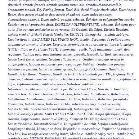
sistemleri
,
drenaje francés
,
drenaje urbano sostenible
,
drenajeurbanosostenible
,
drenazhnye moduli
,
Dry Paving System
,
Duck Bill
,
duckbill style check valve
,
Duct Access
Boxes
,
duct access chamber
,
duct access chambers
,
duzzasztócs-appantyú
,
duzzasztócsappantyúk
,
Duzzasztómű
,
easypit
,
echelon
,
Échelon en polypropylène courbe
,
Échelon en polypropylène droit
,
ECHELON POLYPROPYLENE
,
echelons
,
Échelons pour
puits
,
Eco-cunetas antivuelco en carreteras
,
Ek Odalari
,
Ek Odasi
,
Elektrik Bacaları
,
elektrik menhol
,
Elektrik Plastik Menholler
,
EN13101
,
Energetyka – studnie kablowe
,
Escalier flottant
,
ESCALIERS FLOTTANTS INOX
,
escalin
,
Escalones de polipropileno
,
estanque de tormenta
,
Eyector
,
Eyectores
,
ferroviaires et autoroutières
,
fibre à la maison
(FTTH)
,
Fibre to the Home (FTTH)
,
Finomszita - geréb
,
flood attenuation block
,
flow
regulator
,
flushing gate
,
gate flushing system
,
geocells
,
Geocellular Tank
,
geoestructura
,
Grade Level Boxes
,
gradini
,
Gradini alla marinara
,
Gradini in acciaio rivestiti in
polipropilene
,
Gradini per parete curva e piana per l'edilizia
,
Gradini per pozzetti
,
Gradino per pozzetti
,
Grille oscillante
,
grilles
,
Grobstoff-Rückhaltung
,
Handhole
,
Handhole for Buried Network.
,
Handhole for FTTH
,
Handhole for FTTP
,
Highway MCX
chamber
,
hydrant chambers
,
hydrant chambers or meter chamber installation
,
Infiltracinė
talpa
,
Infiltratiekratten
,
infiltratiesysteem Hidrobox
,
infiltration cell
,
Infrastructures télécoms
,
Infrastrutture per Reti a Fibra Ottica
,
Iron steps
,
Joint box
,
Junction box
,
Junction chamber
,
Kábel akna
,
kábelakna
,
Kabelbronde
,
Kabelbrønn
,
Kabelbrunn
,
Kabelbrunnar
,
kabelbrunnar för fiber
,
Kabelkum
,
Kabelkum for optiske
fiberkabler
,
Kabelkummer
,
Kabelová šachta
,
kabelové komory
,
Kabelové šachty
,
Kabelschächte
,
Kabelschächte aus Kunststoff
,
Kabelzugschächte
,
Káblová komora
,
Káblové komory z plastu
,
KABLOVSKO OKNO PLASTIČNO
,
Klapa spłukująca
,
Klapa
zwrotna
,
klapy zwrotne
,
Komorové Zekany
,
Kompozit Ek Odalar
,
Kompozit Ek Odası
,
Kunstoffschächte
,
Kunststoff-Schächte
,
La régulation de débit
,
Lefolyás-szabályozók
,
Lengősugár-tisztító
,
Limiteur de débit
,
limpiador autobasculante
,
limpiador basculantes
,
Link box
,
low voltage disconnecting boxes
,
Manhole
,
manhole safety steps.
,
manhole step
,
manhole steps
,
MENHOL BASAMAKLAR
,
menhol basamakları
,
Menhol Merdiven