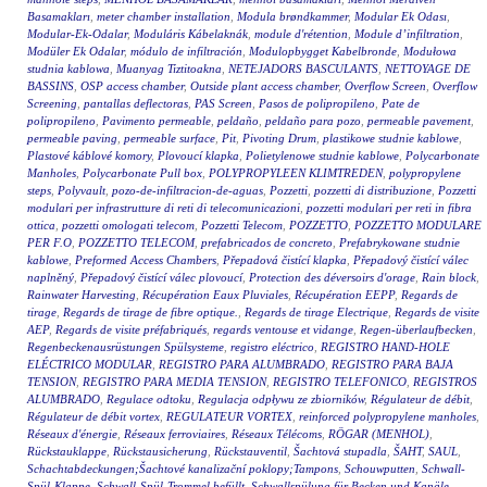
Basamakları
,
meter chamber installation
,
Modula brøndkammer
,
Modular Ek Odası
,
Modular-Ek-Odalar
,
Moduláris Kábelaknák
,
module d'rétention
,
Module d’infiltration
,
Modüler Ek Odalar
,
módulo de infiltración
,
Modulopbygget Kabelbronde
,
Modułowa
studnia kablowa
,
Muanyag Tiztitoakna
,
NETEJADORS BASCULANTS
,
NETTOYAGE DE
BASSINS
,
OSP access chamber
,
Outside plant access chamber
,
Overflow Screen
,
Overflow
Screening
,
pantallas deflectoras
,
PAS Screen
,
Pasos de polipropileno
,
Pate de
polipropileno
,
Pavimento permeable
,
peldaño
,
peldaño para pozo
,
permeable pavement
,
permeable paving
,
permeable surface
,
Pit
,
Pivoting Drum
,
plastikowe studnie kablowe
,
Plastové káblové komory
,
Plovoucí klapka
,
Polietylenowe studnie kablowe
,
Polycarbonate
Manholes
,
Polycarbonate Pull box
,
POLYPROPYLEEN KLIMTREDEN
,
polypropylene
steps
,
Polyvault
,
pozo-de-infiltracion-de-aguas
,
Pozzetti
,
pozzetti di distribuzione
,
Pozzetti
modulari per infrastrutture di reti di telecomunicazioni
,
pozzetti modulari per reti in fibra
ottica
,
pozzetti omologati telecom
,
Pozzetti Telecom
,
POZZETTO
,
POZZETTO MODULARE
PER F.O
,
POZZETTO TELECOM
,
prefabricados de concreto
,
Prefabrykowane studnie
kablowe
,
Preformed Access Chambers
,
Přepadová čistící klapka
,
Přepadový čistící válec
naplněný
,
Přepadový čistící válec plovoucí
,
Protection des déversoirs d'orage
,
Rain block
,
Rainwater Harvesting
,
Récupération Eaux Pluviales
,
Récupération EEPP
,
Regards de
tirage
,
Regards de tirage de fibre optique.
,
Regards de tirage Electrique
,
Regards de visite
AEP
,
Regards de visite préfabriqués
,
regards ventouse et vidange
,
Regen-überlaufbecken
,
Regenbeckenausrüstungen Spülsysteme
,
registro eléctrico
,
REGISTRO HAND-HOLE
ELÉCTRICO MODULAR
,
REGISTRO PARA ALUMBRADO
,
REGISTRO PARA BAJA
TENSION
,
REGISTRO PARA MEDIA TENSION
,
REGISTRO TELEFONICO
,
REGISTROS
ALUMBRADO
,
Regulace odtoku
,
Regulacja odpływu ze zbiorników
,
Régulateur de débit
,
Régulateur de débit vortex
,
REGULATEUR VORTEX
,
reinforced polypropylene manholes
,
Réseaux d'énergie
,
Réseaux ferroviaires
,
Réseaux Télécoms
,
RÖGAR (MENHOL)
,
Rückstauklappe
,
Rückstausicherung
,
Rückstauventil
,
Šachtová stupadla
,
ŠAHT
,
SAUL
,
Schachtabdeckungen;Šachtové kanalizační poklopy;Tampons
,
Schouwputten
,
Schwall-
Spül-Klappe
,
Schwall-Spül-Trommel befüllt
,
Schwallspülung für Becken und Kanäle
,