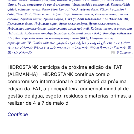
Vanne
,
Vault
,
vertedouro de transbordamento
,
Visszatorlódás-csappantyú
,
Visszatorlódás-
gátlók
,
volquete
,
vortex
,
Vortex Flow Control
,
VRD
,
výkyvné česle
,
Výkyvný paprskový
čistič
,
Water flush
,
Water screen
,
Yağmur Suyu Yönetim Sistemi
,
Zabezpieczenia przeciw-
cofkowe
,
Zajištění zádrže
,
Zpetná klapka
,
ГОРОДСКАЯ КАБЕЛЬНАЯ КАНАЛИЗАЦИЯ
,
Дренажные блоки Инфильтрация.
,
дренажные модули
,
Дренажные системы
,
Инфильтрационные блоки
,
инфильтрационных модулей
,
Кабелни шахти и аксесоари
Hidrostank
,
Кабельные колодцы (колодцы кабельной связи - ККС)
,
Колодцы кабельные
ККС
,
Колодцы кабельные телекоммуникационные (ККТ)
,
Опорные скобы
,
сертификат ТР
,
Скобы ходовые
,
خطوات غرف التفتيش
,
تنك مانع العواصف
,
ハンドホー
ル
,
ハンドホール テレコミュニケーション
,
マンホール
,
モジュラーハンドホール
,
電
気 ハンドホール
0 Comment
HIDROSTANK participa da próxima edição da IFAT
(ALEMANHA) HIDROSTANK continua com o
compromisso internacional e participará da próxima
edição da IFAT, a principal feira comercial mundial de
gestão de água, esgoto, resíduos e matérias-primas, a
realizar de 4 a 7 de maio d
Continue