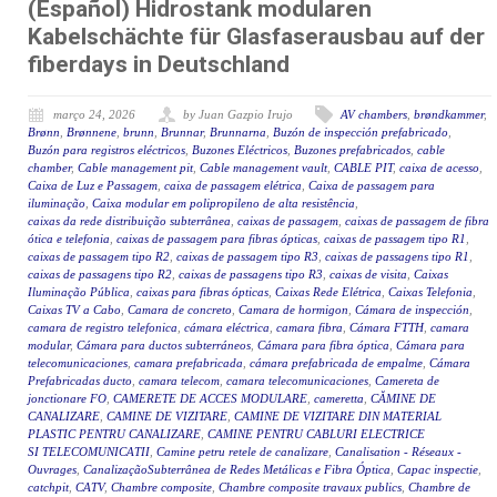
(Español) Hidrostank modularen
Kabelschächte für Glasfaserausbau auf der
fiberdays in Deutschland
março 24, 2026
by Juan Gazpio Irujo
AV chambers
,
brøndkammer
,
Brønn
,
Brønnene
,
brunn
,
Brunnar
,
Brunnarna
,
Buzón de inspección prefabricado
,
Buzón para registros eléctricos
,
Buzones Eléctricos
,
Buzones prefabricados
,
cable
chamber
,
Cable management pit
,
Cable management vault
,
CABLE PIT
,
caixa de acesso
,
Caixa de Luz e Passagem
,
caixa de passagem elétrica
,
Caixa de passagem para
iluminação
,
Caixa modular em polipropileno de alta resistência
,
caixas da rede distribuição subterrânea
,
caixas de passagem
,
caixas de passagem de fibra
ótica e telefonia
,
caixas de passagem para fibras ópticas
,
caixas de passagem tipo R1
,
caixas de passagem tipo R2
,
caixas de passagem tipo R3
,
caixas de passagens tipo R1
,
caixas de passagens tipo R2
,
caixas de passagens tipo R3
,
caixas de visita
,
Caixas
Iluminação Pública
,
caixas para fibras ópticas
,
Caixas Rede Elétrica
,
Caixas Telefonia
,
Caixas TV a Cabo
,
Camara de concreto
,
Camara de hormigon
,
Cámara de inspección
,
camara de registro telefonica
,
cámara eléctrica
,
camara fibra
,
Cámara FTTH
,
camara
modular
,
Cámara para ductos subterráneos
,
Cámara para fibra óptica
,
Cámara para
telecomunicaciones
,
camara prefabricada
,
cámara prefabricada de empalme
,
Cámara
Prefabricadas ducto
,
camara telecom
,
camara telecomunicaciones
,
Camereta de
jonctionare FO
,
CAMERETE DE ACCES MODULARE
,
cameretta
,
CĂMINE DE
CANALIZARE
,
CAMINE DE VIZITARE
,
CAMINE DE VIZITARE DIN MATERIAL
PLASTIC PENTRU CANALIZARE
,
CAMINE PENTRU CABLURI ELECTRICE
SI TELECOMUNICATII
,
Camine petru retele de canalizare
,
Canalisation - Réseaux -
Ouvrages
,
CanalizaçãoSubterrânea de Redes Metálicas e Fibra Óptica
,
Capac inspectie
,
catchpit
,
CATV
,
Chambre composite
,
Chambre composite travaux publics
,
Chambre de