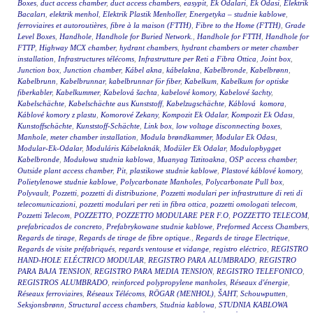
Boxes
,
duct access chamber
,
duct access chambers
,
easypit
,
Ek Odalari
,
Ek Odasi
,
Elektrik
Bacaları
,
elektrik menhol
,
Elektrik Plastik Menholler
,
Energetyka – studnie kablowe
,
ferroviaires et autoroutières
,
fibre à la maison (FTTH)
,
Fibre to the Home (FTTH)
,
Grade
Level Boxes
,
Handhole
,
Handhole for Buried Network.
,
Handhole for FTTH
,
Handhole for
FTTP
,
Highway MCX chamber
,
hydrant chambers
,
hydrant chambers or meter chamber
installation
,
Infrastructures télécoms
,
Infrastrutture per Reti a Fibra Ottica
,
Joint box
,
Junction box
,
Junction chamber
,
Kábel akna
,
kábelakna
,
Kabelbronde
,
Kabelbrønn
,
Kabelbrunn
,
Kabelbrunnar
,
kabelbrunnar för fiber
,
Kabelkum
,
Kabelkum for optiske
fiberkabler
,
Kabelkummer
,
Kabelová šachta
,
kabelové komory
,
Kabelové šachty
,
Kabelschächte
,
Kabelschächte aus Kunststoff
,
Kabelzugschächte
,
Káblová komora
,
Káblové komory z plastu
,
Komorové Zekany
,
Kompozit Ek Odalar
,
Kompozit Ek Odası
,
Kunstoffschächte
,
Kunststoff-Schächte
,
Link box
,
low voltage disconnecting boxes
,
Manhole
,
meter chamber installation
,
Modula brøndkammer
,
Modular Ek Odası
,
Modular-Ek-Odalar
,
Moduláris Kábelaknák
,
Modüler Ek Odalar
,
Modulopbygget
Kabelbronde
,
Modułowa studnia kablowa
,
Muanyag Tiztitoakna
,
OSP access chamber
,
Outside plant access chamber
,
Pit
,
plastikowe studnie kablowe
,
Plastové káblové komory
,
Polietylenowe studnie kablowe
,
Polycarbonate Manholes
,
Polycarbonate Pull box
,
Polyvault
,
Pozzetti
,
pozzetti di distribuzione
,
Pozzetti modulari per infrastrutture di reti di
telecomunicazioni
,
pozzetti modulari per reti in fibra ottica
,
pozzetti omologati telecom
,
Pozzetti Telecom
,
POZZETTO
,
POZZETTO MODULARE PER F.O
,
POZZETTO TELECOM
,
prefabricados de concreto
,
Prefabrykowane studnie kablowe
,
Preformed Access Chambers
,
Regards de tirage
,
Regards de tirage de fibre optique.
,
Regards de tirage Electrique
,
Regards de visite préfabriqués
,
regards ventouse et vidange
,
registro eléctrico
,
REGISTRO
HAND-HOLE ELÉCTRICO MODULAR
,
REGISTRO PARA ALUMBRADO
,
REGISTRO
PARA BAJA TENSION
,
REGISTRO PARA MEDIA TENSION
,
REGISTRO TELEFONICO
,
REGISTROS ALUMBRADO
,
reinforced polypropylene manholes
,
Réseaux d'énergie
,
Réseaux ferroviaires
,
Réseaux Télécoms
,
RÖGAR (MENHOL)
,
ŠAHT
,
Schouwputten
,
Seksjonsbrønn
,
Structural access chambers
,
Studnia kablowa
,
STUDNIA KABLOWA