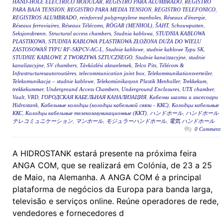
HAND-HOLE ELÉCTRICO MODULAR
,
REGISTRO PARA ALUMBRADO
,
REGISTRO
PARA BAJA TENSION
,
REGISTRO PARA MEDIA TENSION
,
REGISTRO TELEFONICO
,
REGISTROS ALUMBRADO
,
reinforced polypropylene manholes
,
Réseaux d'énergie
,
Réseaux ferroviaires
,
Réseaux Télécoms
,
RÖGAR (MENHOL)
,
ŠAHT
,
Schouwputten
,
Seksjonsbrønn
,
Structural access chambers
,
Studnia kablowa
,
STUDNIA KABLOWA
PLASTIKOWA
,
STUDNIA KABLOWA PLASTIKOWA ZŁOŻONA DUŻA DO WIELU
ZASTOSOWAŃ TYPU RF-SKPCV-AC-L
,
Studnie kablowe
,
studnie kablowe Typu SK
,
STUDNIE KABLOWE Z TWORZYWA SZTUCZNEGO
,
Studnie kana|tzacyjne
,
studnie
kanalizacyjne
,
SV chambers
,
Távközlési aknaelemek
,
Telco Pits
,
Télécom &
Infrastructuresautoroutières
,
telecommunication joint box
,
Telekommunikationsverteiler
,
Telekomunikacja – studnie kablowe
,
Telekomünikasyon Plastik Menholler
,
Trekkekum
,
trekkekummer
,
Underground Access Chambers
,
Underground Enclosures
,
UTX chamber
,
Vault
,
VRD
,
ГОРОДСКАЯ КАБЕЛЬНАЯ КАНАЛИЗАЦИЯ
,
Кабелни шахти и аксесоари
Hidrostank
,
Кабельные колодцы (колодцы кабельной связи - ККС)
,
Колодцы кабельные
ККС
,
Колодцы кабельные телекоммуникационные (ККТ)
,
ハンドホール
,
ハンドホール
テレコミュニケーション
,
マンホール
,
モジュラーハンドホール
,
電気 ハンドホール
0 Comment
A HIDROSTANK estará presente na próxima feira
ANGA COM, que se realizará em Colónia, de 23 a 25
de Maio, na Alemanha. A ANGA COM é a principal
plataforma de negócios da Europa para banda larga,
televisão e serviços online. Reúne operadores de rede,
vendedores e fornecedores d