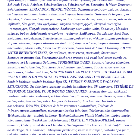
Schwenk-Strahl-Reiniger
,
Schwimmklappe
,
Schwingrechen
,
Screening & Water Treatment
,
Seksjonsbrønn
,
SEPARADOR HIDRODINÁMICO
,
Séparateur hydrodynamique
,
sistemas
de limpieza autobasculantes
,
sistemas de limpieza basculantes
,
Sistemas de limpieza por
clapetas
,
Sistemas de limpieza por compuertas
,
Sistemas de limpieza por vacío
,
sisteme de
infiltratie
,
Sita gęste
,
sito wychyłowe
,
skrzynek rozsączających
,
Skrzynki retencyjno
- rozsączające
,
Skrzynki rozsączające
,
Soakaway attenuation units
,
Soakaway Modules
,
sokaway bobex
,
Spłukiwanie wychyłowe –ruchome
,
Spülkippen
,
Stauklappe
,
Steel Step
,
Steigbügel
,
steigelement
,
Steigelemente
,
stopnie podwójne powlekane
,
stopnie powlekane
,
stopnie włazowe
,
Stopnie włazowe do studni PP
,
stopnie żeliwne
,
Stopnie złazowe
,
Storm
attenuation
,
Storm Cells
,
Storm overflow Screen
,
Storm Tank & Sewer Cleansing
,
STORM
WATER RETENTION TANKS
,
StormCrates
,
stormscreen
,
stormtank
,
Stormwater
,
Stormwater attenuation
,
Stormwater discharge systems and combined sewer overflows
,
Stormwater Management Solutions
,
STORMWATER TANKS
,
Structural access chambers
,
Structure nid d’abeilles
,
Structures de infiltration modulaires
,
Structures de rétention
modulaires
,
Studnia kablowa
,
STUDNIA KABLOWA PLASTIKOWA
,
STUDNIA KABLOWA
PLASTIKOWA ZŁOŻONA DUŻA DO WIELU ZASTOSOWAŃ TYPU RF-SKPCV-AC-L
,
Studnie kablowe
,
studnie kablowe Typu SK
,
STUDNIE KABLOWE Z TWORZYWA
SZTUCZNEGO
,
Studnie kana|tzacyjne
,
studnie kanalizacyjne
,
SV chambers
,
SYSTÈME DE
NETTOYAGE CENTRAL POUR BASSINS CIRCULAIRES.
,
Systemy drenażu
,
szikkasztó
rendszer
,
szikkasztó rendszerek
,
szikkasztórendszer
,
Tamices
,
Tamis de déversoir
,
Tamiz
,
Tanc
de tempesta
,
tanc de tempestes
,
Tanques de tormenta
,
Tauchwände
,
Távközlési
aknaelemek
,
Telco Pits
,
Télécom & Infrastructures autoroutières
,
Télécom &
Infrastructuresautoroutières
,
telecommunication joint box
,
Telekommunikationsverteiler
,
Telekomunikacja – studnie kablowe
,
Telekomünikasyon Plastik Menholler
,
tipping bucket
,
tolva basculante
,
Trekkekum
,
trekkekummer
,
TREPTE DIN POLIPROPILENĂ
,
trincee
drenanti
,
Underground Access Chambers
,
Underground Enclosures
,
Unité d'infiltration ou
de stockage
,
UTX chamber
,
Uzbrojenie przelewów
,
valvole di ritegno
,
Valvula tipo pinza
,
valvula vortice
,
valvulas pico pato
,
válvulas reguladoras de caudal
,
valvulas vortex
,