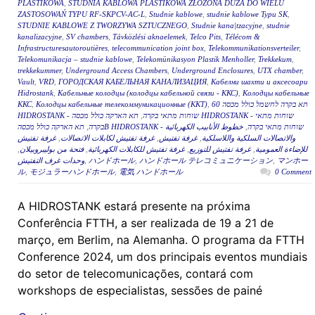
PLASTIKOWA
,
STUDNIA KABLOWA PLASTIKOWA ZŁOŻONA DUŻA DO WIELU
ZASTOSOWAŃ TYPU RF-SKPCV-AC-L
,
Studnie kablowe
,
studnie kablowe Typu SK
,
STUDNIE KABLOWE Z TWORZYWA SZTUCZNEGO
,
Studnie kana|tzacyjne
,
studnie
kanalizacyjne
,
SV chambers
,
Távközlési aknaelemek
,
Telco Pits
,
Télécom &
Infrastructuresautoroutières
,
telecommunication joint box
,
Telekommunikationsverteiler
,
Telekomunikacja – studnie kablowe
,
Telekomünikasyon Plastik Menholler
,
Trekkekum
,
trekkekummer
,
Underground Access Chambers
,
Underground Enclosures
,
UTX chamber
,
Vault
,
VRD
,
ГОРОДСКАЯ КАБЕЛЬНАЯ КАНАЛИЗАЦИЯ
,
Кабелни шахти и аксесоари
Hidrostank
,
Кабельные колодцы (колодцы кабельной связи - ККС)
,
Колодцы кабельные
ККС
,
Колодцы кабельные телекоммуникационные (ККТ)
,
תא בקרה לחשמל כולל מכסה 60
תא הארקה כולל מכסה HIDROSTANK - שוחות מתאי
,
HIDROSTANK - שוחות מתאי בקרה
,
בקרה
خطوط الأنابيب الكهربائية
,
תא הארקה כולל מכסהB HIDROSTANK - שוחות מתאי בקרה
غرفة تفتيش
,
غرفة تفتيش لكابلات الاتصالات
,
غرفة تفتيش
,
والاتصالات السلكية واللاسلكية
,
فتحة من بوليبروبيلان
,
غرفة تفتيش للكابلات الكهربائية
,
غرفة تفتيش للتوزيع
,
للإضاءة العمومية
وحدات غرف التفتيش
,
ハンドホール
,
ハンドホール テレコミュニケーション
,
マンホー
ル
,
モジュラーハンドホール
,
電気 ハンドホール
0 Comment
A HIDROSTANK estará presente na próxima
Conferência FTTH, a ser realizada de 19 a 21 de
março, em Berlim, na Alemanha. O programa da FTTH
Conference 2024, um dos principais eventos mundiais
do setor de telecomunicações, contará com
workshops de especialistas, sessões de painé