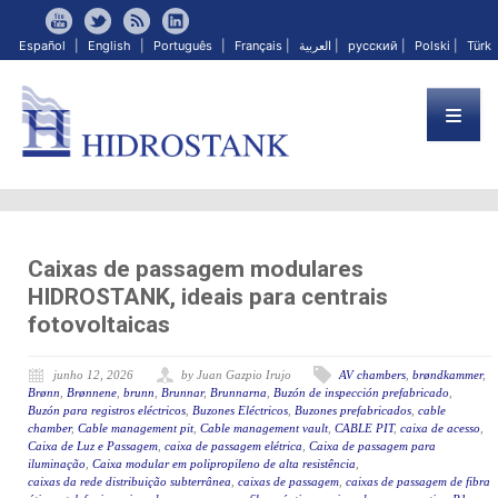
Español
|
English
|
Português
|
Français
|
العربية
|
русский
|
Polski
|
Türk
Caixas de passagem modulares
HIDROSTANK, ideais para centrais
fotovoltaicas
junho 12, 2026
by Juan Gazpio Irujo
AV chambers
,
brøndkammer
,
Brønn
,
Brønnene
,
brunn
,
Brunnar
,
Brunnarna
,
Buzón de inspección prefabricado
,
Buzón para registros eléctricos
,
Buzones Eléctricos
,
Buzones prefabricados
,
cable
chamber
,
Cable management pit
,
Cable management vault
,
CABLE PIT
,
caixa de acesso
,
Caixa de Luz e Passagem
,
caixa de passagem elétrica
,
Caixa de passagem para
iluminação
,
Caixa modular em polipropileno de alta resistência
,
caixas da rede distribuição subterrânea
,
caixas de passagem
,
caixas de passagem de fibra