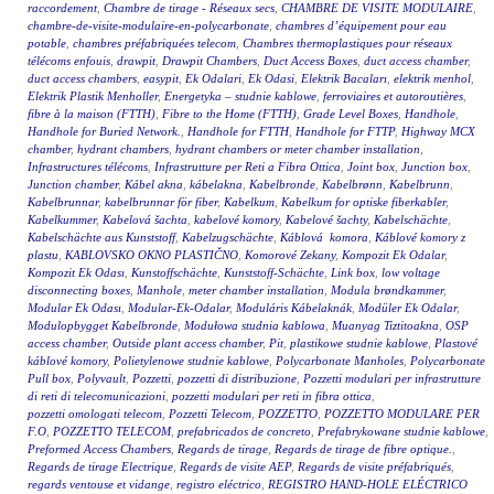
raccordement
,
Chambre de tirage - Réseaux secs
,
CHAMBRE DE VISITE MODULAIRE
,
chambre-de-visite-modulaire-en-polycarbonate
,
chambres d’équipement pour eau
potable
,
chambres préfabriquées telecom
,
Chambres thermoplastiques pour réseaux
télécoms enfouis
,
drawpit
,
Drawpit Chambers
,
Duct Access Boxes
,
duct access chamber
,
duct access chambers
,
easypit
,
Ek Odalari
,
Ek Odasi
,
Elektrik Bacaları
,
elektrik menhol
,
Elektrik Plastik Menholler
,
Energetyka – studnie kablowe
,
ferroviaires et autoroutières
,
fibre à la maison (FTTH)
,
Fibre to the Home (FTTH)
,
Grade Level Boxes
,
Handhole
,
Handhole for Buried Network.
,
Handhole for FTTH
,
Handhole for FTTP
,
Highway MCX
chamber
,
hydrant chambers
,
hydrant chambers or meter chamber installation
,
Infrastructures télécoms
,
Infrastrutture per Reti a Fibra Ottica
,
Joint box
,
Junction box
,
Junction chamber
,
Kábel akna
,
kábelakna
,
Kabelbronde
,
Kabelbrønn
,
Kabelbrunn
,
Kabelbrunnar
,
kabelbrunnar för fiber
,
Kabelkum
,
Kabelkum for optiske fiberkabler
,
Kabelkummer
,
Kabelová šachta
,
kabelové komory
,
Kabelové šachty
,
Kabelschächte
,
Kabelschächte aus Kunststoff
,
Kabelzugschächte
,
Káblová komora
,
Káblové komory z
plastu
,
KABLOVSKO OKNO PLASTIČNO
,
Komorové Zekany
,
Kompozit Ek Odalar
,
Kompozit Ek Odası
,
Kunstoffschächte
,
Kunststoff-Schächte
,
Link box
,
low voltage
disconnecting boxes
,
Manhole
,
meter chamber installation
,
Modula brøndkammer
,
Modular Ek Odası
,
Modular-Ek-Odalar
,
Moduláris Kábelaknák
,
Modüler Ek Odalar
,
Modulopbygget Kabelbronde
,
Modułowa studnia kablowa
,
Muanyag Tiztitoakna
,
OSP
access chamber
,
Outside plant access chamber
,
Pit
,
plastikowe studnie kablowe
,
Plastové
káblové komory
,
Polietylenowe studnie kablowe
,
Polycarbonate Manholes
,
Polycarbonate
Pull box
,
Polyvault
,
Pozzetti
,
pozzetti di distribuzione
,
Pozzetti modulari per infrastrutture
di reti di telecomunicazioni
,
pozzetti modulari per reti in fibra ottica
,
pozzetti omologati telecom
,
Pozzetti Telecom
,
POZZETTO
,
POZZETTO MODULARE PER
F.O
,
POZZETTO TELECOM
,
prefabricados de concreto
,
Prefabrykowane studnie kablowe
,
Preformed Access Chambers
,
Regards de tirage
,
Regards de tirage de fibre optique.
,
Regards de tirage Electrique
,
Regards de visite AEP
,
Regards de visite préfabriqués
,
regards ventouse et vidange
,
registro eléctrico
,
REGISTRO HAND-HOLE ELÉCTRICO