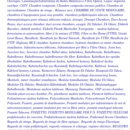
Ouvrages
,
CanalizaçãoSubterrânea de Redes Metálicas e Fibra Óptica
,
Capac inspectie
,
catchpit
,
CATV
,
Chambre composite
,
Chambre composite travaux publics
,
Chambre de
raccordement
,
Chambre de tirage - Réseaux secs
,
CHAMBRE DE VISITE MODULAIRE
,
chambres d’équipement pour eau potable
,
chambres préfabriquées telecom
,
Chambres
thermoplastiques pour réseaux télécoms enfouis
,
drawpit
,
Drawpit Chambers
,
Duct Access
Boxes
,
duct access chamber
,
duct access chambers
,
easypit
,
Ek Odalari
,
Ek Odasi
,
Elektrik
Bacaları
,
elektrik menhol
,
Elektrik Plastik Menholler
,
Energetyka – studnie kablowe
,
ferroviaires et autoroutières
,
fibre à la maison (FTTH)
,
Fibre to the Home (FTTH)
,
Grade
Level Boxes
,
Handhole
,
Handhole for Buried Network.
,
Handhole for FTTH
,
Handhole for
FTTP
,
Highway MCX chamber
,
hydrant chambers
,
hydrant chambers or meter chamber
installation
,
Infrastructures télécoms
,
Infrastrutture per Reti a Fibra Ottica
,
Joint box
,
Junction box
,
Junction chamber
,
Kábel akna
,
kábelakna
,
Kabelbronde
,
Kabelbrønn
,
Kabelbrunn
,
Kabelbrunnar
,
kabelbrunnar för fiber
,
Kabelkum
,
Kabelkum for optiske
fiberkabler
,
Kabelkummer
,
Kabelová šachta
,
kabelové komory
,
Kabelové šachty
,
Kabelschächte
,
Kabelschächte aus Kunststoff
,
Kabelzugschächte
,
Káblová komora
,
Káblové komory z plastu
,
Komorové Zekany
,
Kompozit Ek Odalar
,
Kompozit Ek Odası
,
Kunstoffschächte
,
Kunststoff-Schächte
,
Link box
,
low voltage disconnecting boxes
,
Manhole
,
meter chamber installation
,
Modula brøndkammer
,
Modular Ek Odası
,
Modular-Ek-Odalar
,
Moduláris Kábelaknák
,
Modüler Ek Odalar
,
Modulopbygget
Kabelbronde
,
Modułowa studnia kablowa
,
Muanyag Tiztitoakna
,
OSP access chamber
,
Outside plant access chamber
,
Pit
,
plastikowe studnie kablowe
,
Plastové káblové komory
,
Polietylenowe studnie kablowe
,
Polycarbonate Manholes
,
Polycarbonate Pull box
,
Polyvault
,
Pozzetti
,
pozzetti di distribuzione
,
Pozzetti modulari per infrastrutture di reti di
telecomunicazioni
,
pozzetti modulari per reti in fibra ottica
,
pozzetti omologati telecom
,
Pozzetti Telecom
,
POZZETTO
,
POZZETTO MODULARE PER F.O
,
POZZETTO TELECOM
,
prefabricados de concreto
,
Prefabrykowane studnie kablowe
,
Preformed Access Chambers
,
Regards de tirage
,
Regards de tirage de fibre optique.
,
Regards de tirage Electrique
,
Regards de visite préfabriqués
,
regards ventouse et vidange
,
registro eléctrico
,
REGISTRO