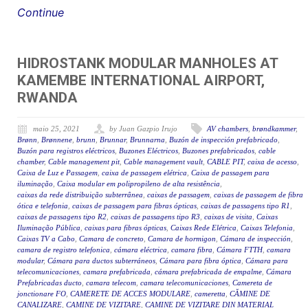
Continue
HIDROSTANK MODULAR MANHOLES AT
KAMEMBE INTERNATIONAL AIRPORT,
RWANDA
maio 25, 2021
by Juan Gazpio Irujo
AV chambers
,
brøndkammer
,
Brønn
,
Brønnene
,
brunn
,
Brunnar
,
Brunnarna
,
Buzón de inspección prefabricado
,
Buzón para registros eléctricos
,
Buzones Eléctricos
,
Buzones prefabricados
,
cable
chamber
,
Cable management pit
,
Cable management vault
,
CABLE PIT
,
caixa de acesso
,
Caixa de Luz e Passagem
,
caixa de passagem elétrica
,
Caixa de passagem para
iluminação
,
Caixa modular em polipropileno de alta resistência
,
caixas da rede distribuição subterrânea
,
caixas de passagem
,
caixas de passagem de fibra
ótica e telefonia
,
caixas de passagem para fibras ópticas
,
caixas de passagens tipo R1
,
caixas de passagens tipo R2
,
caixas de passagens tipo R3
,
caixas de visita
,
Caixas
Iluminação Pública
,
caixas para fibras ópticas
,
Caixas Rede Elétrica
,
Caixas Telefonia
,
Caixas TV a Cabo
,
Camara de concreto
,
Camara de hormigon
,
Cámara de inspección
,
camara de registro telefonica
,
cámara eléctrica
,
camara fibra
,
Cámara FTTH
,
camara
modular
,
Cámara para ductos subterráneos
,
Cámara para fibra óptica
,
Cámara para
telecomunicaciones
,
camara prefabricada
,
cámara prefabricada de empalme
,
Cámara
Prefabricadas ducto
,
camara telecom
,
camara telecomunicaciones
,
Camereta de
jonctionare FO
,
CAMERETE DE ACCES MODULARE
,
cameretta
,
CĂMINE DE
CANALIZARE
,
CAMINE DE VIZITARE
,
CAMINE DE VIZITARE DIN MATERIAL