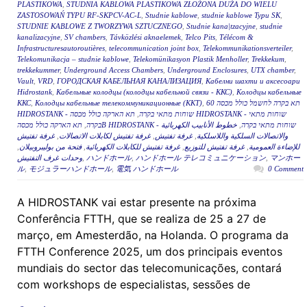
PLASTIKOWA
,
STUDNIA KABLOWA PLASTIKOWA ZŁOŻONA DUŻA DO WIELU
ZASTOSOWAŃ TYPU RF-SKPCV-AC-L
,
Studnie kablowe
,
studnie kablowe Typu SK
,
STUDNIE KABLOWE Z TWORZYWA SZTUCZNEGO
,
Studnie kana|tzacyjne
,
studnie
kanalizacyjne
,
SV chambers
,
Távközlési aknaelemek
,
Telco Pits
,
Télécom &
Infrastructuresautoroutières
,
telecommunication joint box
,
Telekommunikationsverteiler
,
Telekomunikacja – studnie kablowe
,
Telekomünikasyon Plastik Menholler
,
Trekkekum
,
trekkekummer
,
Underground Access Chambers
,
Underground Enclosures
,
UTX chamber
,
Vault
,
VRD
,
ГОРОДСКАЯ КАБЕЛЬНАЯ КАНАЛИЗАЦИЯ
,
Кабелни шахти и аксесоари
Hidrostank
,
Кабельные колодцы (колодцы кабельной связи - ККС)
,
Колодцы кабельные
ККС
,
Колодцы кабельные телекоммуникационные (ККТ)
,
תא בקרה לחשמל כולל מכסה 60
תא הארקה כולל מכסה HIDROSTANK - שוחות מתאי
,
HIDROSTANK - שוחות מתאי בקרה
,
בקרה
خطوط الأنابيب الكهربائية
,
תא הארקה כולל מכסהB HIDROSTANK - שוחות מתאי בקרה
غرفة تفتيش
,
غرفة تفتيش لكابلات الاتصالات
,
غرفة تفتيش
,
والاتصالات السلكية واللاسلكية
,
فتحة من بوليبروبيلان
,
غرفة تفتيش للكابلات الكهربائية
,
غرفة تفتيش للتوزيع
,
للإضاءة العمومية
وحدات غرف التفتيش
,
ハンドホール
,
ハンドホール テレコミュニケーション
,
マンホー
ル
,
モジュラーハンドホール
,
電気 ハンドホール
0 Comment
A HIDROSTANK vai estar presente na próxima
Conferência FTTH, que se realiza de 25 a 27 de
março, em Amesterdão, na Holanda. O programa da
FTTH Conference 2025, um dos principais eventos
mundiais do sector das telecomunicações, contará
com workshops de especialistas, sessões de