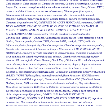
Caja drenante
,
Cajas drenantes
,
Camara de concreto
,
Camara de hormigon
,
Cámara de
inspección
,
camara de registro telefonica
,
cámara eléctrica
,
camara fibra
,
Cámara FTTH
,
camara modular
,
Cámara para ductos subterráneos
,
Cámara para fibra óptica
,
Cámara para telecomunicaciones
,
camara prefabricada
,
cámara prefabricada de
empalme
,
Cámara Prefabricadas ducto
,
camara telecom
,
camara telecomunicaciones
,
Camereta de jonctionare FO
,
CAMERETE DE ACCES MODULARE
,
cameretta
,
CĂMINE
DE CANALIZARE
,
CAMINE DE VIZITARE
,
CAMINE DE VIZITARE DIN MATERIAL
PLASTIC PENTRU CANALIZARE
,
CAMINE PENTRU CABLURI ELECTRICE
SI TELECOMUNICATII
,
Camine petru retele de canalizare
,
canales filtrantes
,
Canalisation - Réseaux - Ouvrages
,
CanalizaçãoSubterrânea de Redes Metálicas e Fibra
Óptica
,
Capac inspectie
,
Cassiers CSTB
,
Cassiers SAUL
,
catchpit
,
CATV
,
celda de
infiltración
,
česle s jemnými síty
,
Chambre composite
,
Chambre composite travaux publics
,
Chambre de raccordement
,
Chambre de tirage - Réseaux secs
,
CHAMBRE DE VISITE
MODULAIRE
,
chambre-de-visite-modulaire-en-polycarbonate
,
chambres d’équipement
pour eau potable
,
chambres préfabriquées telecom
,
Chambres thermoplastiques pour
réseaux télécoms enfouis
,
Check Element
,
Check Flap
,
Čištění kanálů a nádrží
,
clapet anti
retour de nez
,
clapet de nez
,
clapetas
,
clapetas antirretorno
,
clapets
,
clapets anti-retour
,
Clapets de chasses
,
Clapets de nez
,
Combined Sewer Overflow Screens
,
concrete
pavements
,
couvercles;Aknafedelek;Hatches ;Coperchi in ghisa;Rama i pokrywy studzienki
;WŁAZY I WPUSTY;Люки;Люки легкие;Brunnslock;Baca Kapakları; RÖGAR;covers
,
Csatornahullám-öblítőcsappantyú
,
Csatornahullám-öblítődob
,
CSO (Combined Sewer
Outflow) tanks.
,
CSO retention tanks
,
cubo de drenaje
,
cubo dren
,
Dagvattenkassetter
,
Décanteurs particulaires
,
Déflecteur de flottants.
,
déflecteur pour la retenue des flottants
sur les seuils des déversoirs ou des bassins d’orage
,
degrau
,
Degrau para câmara de
visita
,
degraus em polipropileno
,
DEGRAUS PARA CAIXAS DE VISITA
SUBTERRÂNEAS
,
DÉGRILLEUR À BARREAUX POUR SEUIL DÉVERSANT
,
depositos
de retencion
,
Descarregador de tempestade
,
desodorizacion
,
déversoirs d'orage
,
Discharge regulator
,
drawpit
,
Drawpit Chambers
,
dren francés
,
DRENAJ ŞAFTI
,
Drenaj