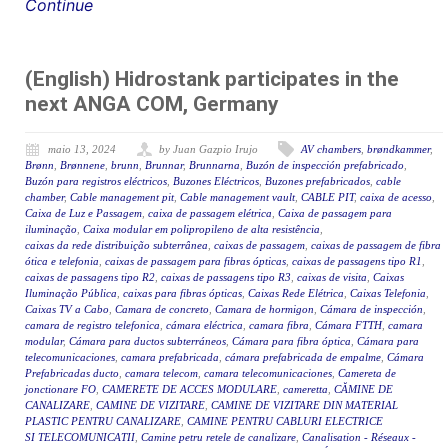
Continue
(English) Hidrostank participates in the
next ANGA COM, Germany
maio 13, 2024
by Juan Gazpio Irujo
AV chambers
,
brøndkammer
,
Brønn
,
Brønnene
,
brunn
,
Brunnar
,
Brunnarna
,
Buzón de inspección prefabricado
,
Buzón para registros eléctricos
,
Buzones Eléctricos
,
Buzones prefabricados
,
cable
chamber
,
Cable management pit
,
Cable management vault
,
CABLE PIT
,
caixa de acesso
,
Caixa de Luz e Passagem
,
caixa de passagem elétrica
,
Caixa de passagem para
iluminação
,
Caixa modular em polipropileno de alta resistência
,
caixas da rede distribuição subterrânea
,
caixas de passagem
,
caixas de passagem de fibra
ótica e telefonia
,
caixas de passagem para fibras ópticas
,
caixas de passagens tipo R1
,
caixas de passagens tipo R2
,
caixas de passagens tipo R3
,
caixas de visita
,
Caixas
Iluminação Pública
,
caixas para fibras ópticas
,
Caixas Rede Elétrica
,
Caixas Telefonia
,
Caixas TV a Cabo
,
Camara de concreto
,
Camara de hormigon
,
Cámara de inspección
,
camara de registro telefonica
,
cámara eléctrica
,
camara fibra
,
Cámara FTTH
,
camara
modular
,
Cámara para ductos subterráneos
,
Cámara para fibra óptica
,
Cámara para
telecomunicaciones
,
camara prefabricada
,
cámara prefabricada de empalme
,
Cámara
Prefabricadas ducto
,
camara telecom
,
camara telecomunicaciones
,
Camereta de
jonctionare FO
,
CAMERETE DE ACCES MODULARE
,
cameretta
,
CĂMINE DE
CANALIZARE
,
CAMINE DE VIZITARE
,
CAMINE DE VIZITARE DIN MATERIAL
PLASTIC PENTRU CANALIZARE
,
CAMINE PENTRU CABLURI ELECTRICE
SI TELECOMUNICATII
,
Camine petru retele de canalizare
,
Canalisation - Réseaux -