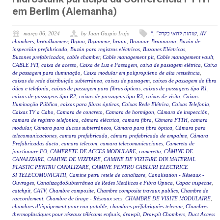
em Berlim (Alemanha)
março 06, 2024
by Juan Gazpio Irujo
"
,
"שוחות לתאי בקרה
,
AV
chambers
,
brøndkammer
,
Brønn
,
Brønnene
,
brunn
,
Brunnar
,
Brunnarna
,
Buzón de
inspección prefabricado
,
Buzón para registros eléctricos
,
Buzones Eléctricos
,
Buzones prefabricados
,
cable chamber
,
Cable management pit
,
Cable management vault
,
CABLE PIT
,
caixa de acesso
,
Caixa de Luz e Passagem
,
caixa de passagem elétrica
,
Caixa
de passagem para iluminação
,
Caixa modular em polipropileno de alta resistência
,
caixas da rede distribuição subterrânea
,
caixas de passagem
,
caixas de passagem de fibra
ótica e telefonia
,
caixas de passagem para fibras ópticas
,
caixas de passagens tipo R1
,
caixas de passagens tipo R2
,
caixas de passagens tipo R3
,
caixas de visita
,
Caixas
Iluminação Pública
,
caixas para fibras ópticas
,
Caixas Rede Elétrica
,
Caixas Telefonia
,
Caixas TV a Cabo
,
Camara de concreto
,
Camara de hormigon
,
Cámara de inspección
,
camara de registro telefonica
,
cámara eléctrica
,
camara fibra
,
Cámara FTTH
,
camara
modular
,
Cámara para ductos subterráneos
,
Cámara para fibra óptica
,
Cámara para
telecomunicaciones
,
camara prefabricada
,
cámara prefabricada de empalme
,
Cámara
Prefabricadas ducto
,
camara telecom
,
camara telecomunicaciones
,
Camereta de
jonctionare FO
,
CAMERETE DE ACCES MODULARE
,
cameretta
,
CĂMINE DE
CANALIZARE
,
CAMINE DE VIZITARE
,
CAMINE DE VIZITARE DIN MATERIAL
PLASTIC PENTRU CANALIZARE
,
CAMINE PENTRU CABLURI ELECTRICE
SI TELECOMUNICATII
,
Camine petru retele de canalizare
,
Canalisation - Réseaux -
Ouvrages
,
CanalizaçãoSubterrânea de Redes Metálicas e Fibra Óptica
,
Capac inspectie
,
catchpit
,
CATV
,
Chambre composite
,
Chambre composite travaux publics
,
Chambre de
raccordement
,
Chambre de tirage - Réseaux secs
,
CHAMBRE DE VISITE MODULAIRE
,
chambres d’équipement pour eau potable
,
chambres préfabriquées telecom
,
Chambres
thermoplastiques pour réseaux télécoms enfouis
,
drawpit
,
Drawpit Chambers
,
Duct Access