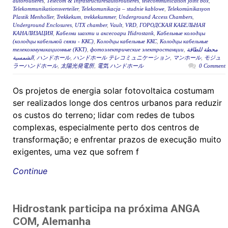
autoroutières
,
Télécom & Infrastructuresautoroutières
,
telecommunication joint box
,
Telekommunikationsverteiler
,
Telekomunikacja – studnie kablowe
,
Telekomünikasyon
Plastik Menholler
,
Trekkekum
,
trekkekummer
,
Underground Access Chambers
,
Underground Enclosures
,
UTX chamber
,
Vault
,
VRD
,
ГОРОДСКАЯ КАБЕЛЬНАЯ
КАНАЛИЗАЦИЯ
,
Кабелни шахти и аксесоари Hidrostank
,
Кабельные колодцы
(колодцы кабельной связи - ККС)
,
Колодцы кабельные ККС
,
Колодцы кабельные
телекоммуникационные (ККТ)
,
фотоэлектрические электростанции
,
محطة للطاقة
الشمسية
,
ハンドホール
,
ハンドホール テレコミュニケーション
,
マンホール
,
モジュ
ラーハンドホール
,
太陽光発電所
,
電気 ハンドホール
0 Comment
Os projetos de energia solar fotovoltaica costumam
ser realizados longe dos centros urbanos para reduzir
os custos do terreno; lidar com redes de tubos
complexas, especialmente perto dos centros de
transformação; e enfrentar prazos de execução muito
exigentes, uma vez que sofrem f
Continue
Hidrostank participa na próxima ANGA
COM, Alemanha