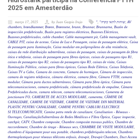
Hidrostank participa na Conferência FTTH
2025 em Amesterdão
março 17, 2025
by Juan Gazpio Irujo
"
,
"שוחות לתאי בקרה
,
AV
chambers
,
brøndkammer
,
Brønn
,
Brønnene
,
brunn
,
Brunnar
,
Brunnarna
,
Buzón de
inspección prefabricado
,
Buzón para registros eléctricos
,
Buzones Eléctricos
,
Buzones prefabricados
,
cable chamber
,
Cable management pit
,
Cable management vault
,
CABLE PIT
,
caixa de acesso
,
Caixa de Luz e Passagem
,
caixa de passagem elétrica
,
Caixa
de passagem para iluminação
,
Caixa modular em polipropileno de alta resistência
,
caixas da rede distribuição subterrânea
,
caixas de passagem
,
caixas de passagem de fibra
ótica e telefonia
,
caixas de passagem para fibras ópticas
,
caixas de passagens tipo R1
,
caixas de passagens tipo R2
,
caixas de passagens tipo R3
,
caixas de visita
,
Caixas
Iluminação Pública
,
caixas para fibras ópticas
,
Caixas Rede Elétrica
,
Caixas Telefonia
,
Caixas TV a Cabo
,
Camara de concreto
,
Camara de hormigon
,
Cámara de inspección
,
camara de registro telefonica
,
cámara eléctrica
,
camara fibra
,
Cámara FTTH
,
camara
modular
,
Cámara para ductos subterráneos
,
Cámara para fibra óptica
,
Cámara para
telecomunicaciones
,
camara prefabricada
,
cámara prefabricada de empalme
,
Cámara
Prefabricadas ducto
,
camara telecom
,
camara telecomunicaciones
,
Camereta de
jonctionare FO
,
CAMERETE DE ACCES MODULARE
,
cameretta
,
CĂMINE DE
CANALIZARE
,
CAMINE DE VIZITARE
,
CAMINE DE VIZITARE DIN MATERIAL
PLASTIC PENTRU CANALIZARE
,
CAMINE PENTRU CABLURI ELECTRICE
SI TELECOMUNICATII
,
Camine petru retele de canalizare
,
Canalisation - Réseaux -
Ouvrages
,
CanalizaçãoSubterrânea de Redes Metálicas e Fibra Óptica
,
Capac inspectie
,
catchpit
,
CATV
,
Chambre composite
,
Chambre composite travaux publics
,
Chambre de
raccordement
,
Chambre de tirage - Réseaux secs
,
CHAMBRE DE VISITE MODULAIRE
,
chambres d’équipement pour eau potable
,
chambres préfabriquées telecom
,
Chambres
thermoplastiques pour réseaux télécoms enfouis
,
drawpit
,
Drawpit Chambers
,
Duct Access