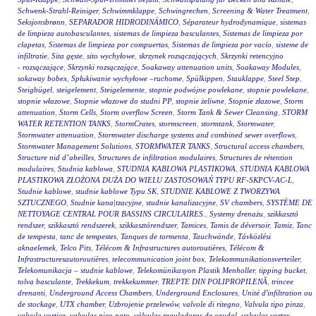
Schwenk-Strahl-Reiniger
,
Schwimmklappe
,
Schwingrechen
,
Screening & Water Treatment
,
Seksjonsbrønn
,
SEPARADOR HIDRODINÁMICO
,
Séparateur hydrodynamique
,
sistemas
de limpieza autobasculantes
,
sistemas de limpieza basculantes
,
Sistemas de limpieza por
clapetas
,
Sistemas de limpieza por compuertas
,
Sistemas de limpieza por vacío
,
sisteme de
infiltratie
,
Sita gęste
,
sito wychyłowe
,
skrzynek rozsączających
,
Skrzynki retencyjno
- rozsączające
,
Skrzynki rozsączające
,
Soakaway attenuation units
,
Soakaway Modules
,
sokaway bobex
,
Spłukiwanie wychyłowe –ruchome
,
Spülkippen
,
Stauklappe
,
Steel Step
,
Steigbügel
,
steigelement
,
Steigelemente
,
stopnie podwójne powlekane
,
stopnie powlekane
,
stopnie włazowe
,
Stopnie włazowe do studni PP
,
stopnie żeliwne
,
Stopnie złazowe
,
Storm
attenuation
,
Storm Cells
,
Storm overflow Screen
,
Storm Tank & Sewer Cleansing
,
STORM
WATER RETENTION TANKS
,
StormCrates
,
stormscreen
,
stormtank
,
Stormwater
,
Stormwater attenuation
,
Stormwater discharge systems and combined sewer overflows
,
Stormwater Management Solutions
,
STORMWATER TANKS
,
Structural access chambers
,
Structure nid d’abeilles
,
Structures de infiltration modulaires
,
Structures de rétention
modulaires
,
Studnia kablowa
,
STUDNIA KABLOWA PLASTIKOWA
,
STUDNIA KABLOWA
PLASTIKOWA ZŁOŻONA DUŻA DO WIELU ZASTOSOWAŃ TYPU RF-SKPCV-AC-L
,
Studnie kablowe
,
studnie kablowe Typu SK
,
STUDNIE KABLOWE Z TWORZYWA
SZTUCZNEGO
,
Studnie kana|tzacyjne
,
studnie kanalizacyjne
,
SV chambers
,
SYSTÈME DE
NETTOYAGE CENTRAL POUR BASSINS CIRCULAIRES.
,
Systemy drenażu
,
szikkasztó
rendszer
,
szikkasztó rendszerek
,
szikkasztórendszer
,
Tamices
,
Tamis de déversoir
,
Tamiz
,
Tanc
de tempesta
,
tanc de tempestes
,
Tanques de tormenta
,
Tauchwände
,
Távközlési
aknaelemek
,
Telco Pits
,
Télécom & Infrastructures autoroutières
,
Télécom &
Infrastructuresautoroutières
,
telecommunication joint box
,
Telekommunikationsverteiler
,
Telekomunikacja – studnie kablowe
,
Telekomünikasyon Plastik Menholler
,
tipping bucket
,
tolva basculante
,
Trekkekum
,
trekkekummer
,
TREPTE DIN POLIPROPILENĂ
,
trincee
drenanti
,
Underground Access Chambers
,
Underground Enclosures
,
Unité d'infiltration ou
de stockage
,
UTX chamber
,
Uzbrojenie przelewów
,
valvole di ritegno
,
Valvula tipo pinza
,
valvula vortice
,
valvulas pico pato
,
válvulas reguladoras de caudal
,
valvulas vortex
,