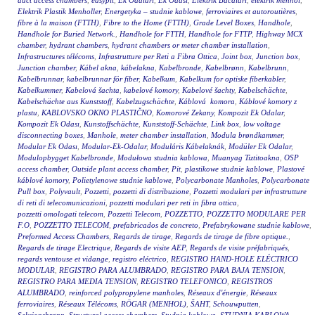
duct access chambers
,
easypit
,
Ek Odalari
,
Ek Odasi
,
Elektrik Bacaları
,
elektrik menhol
,
Elektrik Plastik Menholler
,
Energetyka – studnie kablowe
,
ferroviaires et autoroutières
,
fibre à la maison (FTTH)
,
Fibre to the Home (FTTH)
,
Grade Level Boxes
,
Handhole
,
Handhole for Buried Network.
,
Handhole for FTTH
,
Handhole for FTTP
,
Highway MCX
chamber
,
hydrant chambers
,
hydrant chambers or meter chamber installation
,
Infrastructures télécoms
,
Infrastrutture per Reti a Fibra Ottica
,
Joint box
,
Junction box
,
Junction chamber
,
Kábel akna
,
kábelakna
,
Kabelbronde
,
Kabelbrønn
,
Kabelbrunn
,
Kabelbrunnar
,
kabelbrunnar för fiber
,
Kabelkum
,
Kabelkum for optiske fiberkabler
,
Kabelkummer
,
Kabelová šachta
,
kabelové komory
,
Kabelové šachty
,
Kabelschächte
,
Kabelschächte aus Kunststoff
,
Kabelzugschächte
,
Káblová komora
,
Káblové komory z
plastu
,
KABLOVSKO OKNO PLASTIČNO
,
Komorové Zekany
,
Kompozit Ek Odalar
,
Kompozit Ek Odası
,
Kunstoffschächte
,
Kunststoff-Schächte
,
Link box
,
low voltage
disconnecting boxes
,
Manhole
,
meter chamber installation
,
Modula brøndkammer
,
Modular Ek Odası
,
Modular-Ek-Odalar
,
Moduláris Kábelaknák
,
Modüler Ek Odalar
,
Modulopbygget Kabelbronde
,
Modułowa studnia kablowa
,
Muanyag Tiztitoakna
,
OSP
access chamber
,
Outside plant access chamber
,
Pit
,
plastikowe studnie kablowe
,
Plastové
káblové komory
,
Polietylenowe studnie kablowe
,
Polycarbonate Manholes
,
Polycarbonate
Pull box
,
Polyvault
,
Pozzetti
,
pozzetti di distribuzione
,
Pozzetti modulari per infrastrutture
di reti di telecomunicazioni
,
pozzetti modulari per reti in fibra ottica
,
pozzetti omologati telecom
,
Pozzetti Telecom
,
POZZETTO
,
POZZETTO MODULARE PER
F.O
,
POZZETTO TELECOM
,
prefabricados de concreto
,
Prefabrykowane studnie kablowe
,
Preformed Access Chambers
,
Regards de tirage
,
Regards de tirage de fibre optique.
,
Regards de tirage Electrique
,
Regards de visite AEP
,
Regards de visite préfabriqués
,
regards ventouse et vidange
,
registro eléctrico
,
REGISTRO HAND-HOLE ELÉCTRICO
MODULAR
,
REGISTRO PARA ALUMBRADO
,
REGISTRO PARA BAJA TENSION
,
REGISTRO PARA MEDIA TENSION
,
REGISTRO TELEFONICO
,
REGISTROS
ALUMBRADO
,
reinforced polypropylene manholes
,
Réseaux d'énergie
,
Réseaux
ferroviaires
,
Réseaux Télécoms
,
RÖGAR (MENHOL)
,
ŠAHT
,
Schouwputten
,