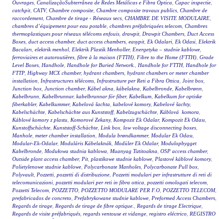
Ouvrages
,
CanalizaçãoSubterrânea de Redes Metálicas e Fibra Óptica
,
Capac inspectie
,
catchpit
,
CATV
,
Chambre composite
,
Chambre composite travaux publics
,
Chambre de
raccordement
,
Chambre de tirage - Réseaux secs
,
CHAMBRE DE VISITE MODULAIRE
,
chambres d’équipement pour eau potable
,
chambres préfabriquées telecom
,
Chambres
thermoplastiques pour réseaux télécoms enfouis
,
drawpit
,
Drawpit Chambers
,
Duct Access
Boxes
,
duct access chamber
,
duct access chambers
,
easypit
,
Ek Odalari
,
Ek Odasi
,
Elektrik
Bacaları
,
elektrik menhol
,
Elektrik Plastik Menholler
,
Energetyka – studnie kablowe
,
ferroviaires et autoroutières
,
fibre à la maison (FTTH)
,
Fibre to the Home (FTTH)
,
Grade
Level Boxes
,
Handhole
,
Handhole for Buried Network.
,
Handhole for FTTH
,
Handhole for
FTTP
,
Highway MCX chamber
,
hydrant chambers
,
hydrant chambers or meter chamber
installation
,
Infrastructures télécoms
,
Infrastrutture per Reti a Fibra Ottica
,
Joint box
,
Junction box
,
Junction chamber
,
Kábel akna
,
kábelakna
,
Kabelbronde
,
Kabelbrønn
,
Kabelbrunn
,
Kabelbrunnar
,
kabelbrunnar för fiber
,
Kabelkum
,
Kabelkum for optiske
fiberkabler
,
Kabelkummer
,
Kabelová šachta
,
kabelové komory
,
Kabelové šachty
,
Kabelschächte
,
Kabelschächte aus Kunststoff
,
Kabelzugschächte
,
Káblová komora
,
Káblové komory z plastu
,
Komorové Zekany
,
Kompozit Ek Odalar
,
Kompozit Ek Odası
,
Kunstoffschächte
,
Kunststoff-Schächte
,
Link box
,
low voltage disconnecting boxes
,
Manhole
,
meter chamber installation
,
Modula brøndkammer
,
Modular Ek Odası
,
Modular-Ek-Odalar
,
Moduláris Kábelaknák
,
Modüler Ek Odalar
,
Modulopbygget
Kabelbronde
,
Modułowa studnia kablowa
,
Muanyag Tiztitoakna
,
OSP access chamber
,
Outside plant access chamber
,
Pit
,
plastikowe studnie kablowe
,
Plastové káblové komory
,
Polietylenowe studnie kablowe
,
Polycarbonate Manholes
,
Polycarbonate Pull box
,
Polyvault
,
Pozzetti
,
pozzetti di distribuzione
,
Pozzetti modulari per infrastrutture di reti di
telecomunicazioni
,
pozzetti modulari per reti in fibra ottica
,
pozzetti omologati telecom
,
Pozzetti Telecom
,
POZZETTO
,
POZZETTO MODULARE PER F.O
,
POZZETTO TELECOM
,
prefabricados de concreto
,
Prefabrykowane studnie kablowe
,
Preformed Access Chambers
,
Regards de tirage
,
Regards de tirage de fibre optique.
,
Regards de tirage Electrique
,
Regards de visite préfabriqués
,
regards ventouse et vidange
,
registro eléctrico
,
REGISTRO