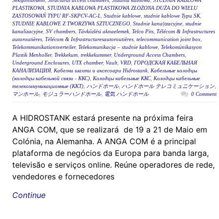
Seksjonsbrønn
,
Structural access chambers
,
Studnia kablowa
,
STUDNIA KABLOWA
PLASTIKOWA
,
STUDNIA KABLOWA PLASTIKOWA ZŁOŻONA DUŻA DO WIELU
ZASTOSOWAŃ TYPU RF-SKPCV-AC-L
,
Studnie kablowe
,
studnie kablowe Typu SK
,
STUDNIE KABLOWE Z TWORZYWA SZTUCZNEGO
,
Studnie kana|tzacyjne
,
studnie
kanalizacyjne
,
SV chambers
,
Távközlési aknaelemek
,
Telco Pits
,
Télécom & Infrastructures
autoroutières
,
Télécom & Infrastructuresautoroutières
,
telecommunication joint box
,
Telekommunikationsverteiler
,
Telekomunikacja – studnie kablowe
,
Telekomünikasyon
Plastik Menholler
,
Trekkekum
,
trekkekummer
,
Underground Access Chambers
,
Underground Enclosures
,
UTX chamber
,
Vault
,
VRD
,
ГОРОДСКАЯ КАБЕЛЬНАЯ
КАНАЛИЗАЦИЯ
,
Кабелни шахти и аксесоари Hidrostank
,
Кабельные колодцы
(колодцы кабельной связи - ККС)
,
Колодцы кабельные ККС
,
Колодцы кабельные
телекоммуникационные (ККТ)
,
ハンドホール
,
ハンドホール テレコミュニケーション
,
マンホール
,
モジュラーハンドホール
,
電気 ハンドホール
0 Comment
A HIDROSTANK estará presente na próxima feira
ANGA COM, que se realizará de 19 a 21 de Maio em
Colónia, na Alemanha. A ANGA COM é a principal
plataforma de negócios da Europa para banda larga,
televisão e serviços online. Reúne operadores de rede,
vendedores e fornecedores
Continue