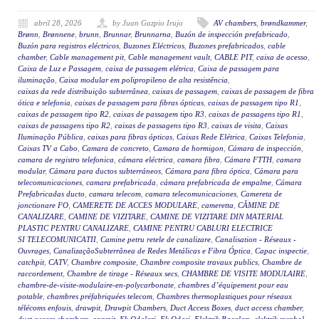
abril 28, 2026
by Juan Gazpio Irujo
AV chambers
,
brøndkammer
,
Brønn
,
Brønnene
,
brunn
,
Brunnar
,
Brunnarna
,
Buzón de inspección prefabricado
,
Buzón para registros eléctricos
,
Buzones Eléctricos
,
Buzones prefabricados
,
cable
chamber
,
Cable management pit
,
Cable management vault
,
CABLE PIT
,
caixa de acesso
,
Caixa de Luz e Passagem
,
caixa de passagem elétrica
,
Caixa de passagem para
iluminação
,
Caixa modular em polipropileno de alta resistência
,
caixas da rede distribuição subterrânea
,
caixas de passagem
,
caixas de passagem de fibra
ótica e telefonia
,
caixas de passagem para fibras ópticas
,
caixas de passagem tipo R1
,
caixas de passagem tipo R2
,
caixas de passagem tipo R3
,
caixas de passagens tipo R1
,
caixas de passagens tipo R2
,
caixas de passagens tipo R3
,
caixas de visita
,
Caixas
Iluminação Pública
,
caixas para fibras ópticas
,
Caixas Rede Elétrica
,
Caixas Telefonia
,
Caixas TV a Cabo
,
Camara de concreto
,
Camara de hormigon
,
Cámara de inspección
,
camara de registro telefonica
,
cámara eléctrica
,
camara fibra
,
Cámara FTTH
,
camara
modular
,
Cámara para ductos subterráneos
,
Cámara para fibra óptica
,
Cámara para
telecomunicaciones
,
camara prefabricada
,
cámara prefabricada de empalme
,
Cámara
Prefabricadas ducto
,
camara telecom
,
camara telecomunicaciones
,
Camereta de
jonctionare FO
,
CAMERETE DE ACCES MODULARE
,
cameretta
,
CĂMINE DE
CANALIZARE
,
CAMINE DE VIZITARE
,
CAMINE DE VIZITARE DIN MATERIAL
PLASTIC PENTRU CANALIZARE
,
CAMINE PENTRU CABLURI ELECTRICE
SI TELECOMUNICATII
,
Camine petru retele de canalizare
,
Canalisation - Réseaux -
Ouvrages
,
CanalizaçãoSubterrânea de Redes Metálicas e Fibra Óptica
,
Capac inspectie
,
catchpit
,
CATV
,
Chambre composite
,
Chambre composite travaux publics
,
Chambre de
raccordement
,
Chambre de tirage - Réseaux secs
,
CHAMBRE DE VISITE MODULAIRE
,
chambre-de-visite-modulaire-en-polycarbonate
,
chambres d’équipement pour eau
potable
,
chambres préfabriquées telecom
,
Chambres thermoplastiques pour réseaux
télécoms enfouis
,
drawpit
,
Drawpit Chambers
,
Duct Access Boxes
,
duct access chamber
,