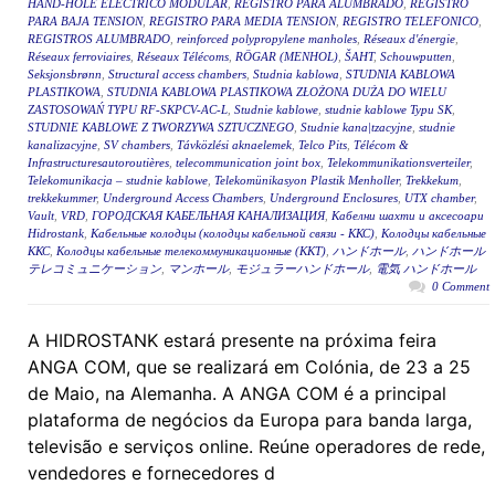
HAND-HOLE ELÉCTRICO MODULAR
,
REGISTRO PARA ALUMBRADO
,
REGISTRO
PARA BAJA TENSION
,
REGISTRO PARA MEDIA TENSION
,
REGISTRO TELEFONICO
,
REGISTROS ALUMBRADO
,
reinforced polypropylene manholes
,
Réseaux d'énergie
,
Réseaux ferroviaires
,
Réseaux Télécoms
,
RÖGAR (MENHOL)
,
ŠAHT
,
Schouwputten
,
Seksjonsbrønn
,
Structural access chambers
,
Studnia kablowa
,
STUDNIA KABLOWA
PLASTIKOWA
,
STUDNIA KABLOWA PLASTIKOWA ZŁOŻONA DUŻA DO WIELU
ZASTOSOWAŃ TYPU RF-SKPCV-AC-L
,
Studnie kablowe
,
studnie kablowe Typu SK
,
STUDNIE KABLOWE Z TWORZYWA SZTUCZNEGO
,
Studnie kana|tzacyjne
,
studnie
kanalizacyjne
,
SV chambers
,
Távközlési aknaelemek
,
Telco Pits
,
Télécom &
Infrastructuresautoroutières
,
telecommunication joint box
,
Telekommunikationsverteiler
,
Telekomunikacja – studnie kablowe
,
Telekomünikasyon Plastik Menholler
,
Trekkekum
,
trekkekummer
,
Underground Access Chambers
,
Underground Enclosures
,
UTX chamber
,
Vault
,
VRD
,
ГОРОДСКАЯ КАБЕЛЬНАЯ КАНАЛИЗАЦИЯ
,
Кабелни шахти и аксесоари
Hidrostank
,
Кабельные колодцы (колодцы кабельной связи - ККС)
,
Колодцы кабельные
ККС
,
Колодцы кабельные телекоммуникационные (ККТ)
,
ハンドホール
,
ハンドホール
テレコミュニケーション
,
マンホール
,
モジュラーハンドホール
,
電気 ハンドホール
0 Comment
A HIDROSTANK estará presente na próxima feira
ANGA COM, que se realizará em Colónia, de 23 a 25
de Maio, na Alemanha. A ANGA COM é a principal
plataforma de negócios da Europa para banda larga,
televisão e serviços online. Reúne operadores de rede,
vendedores e fornecedores d