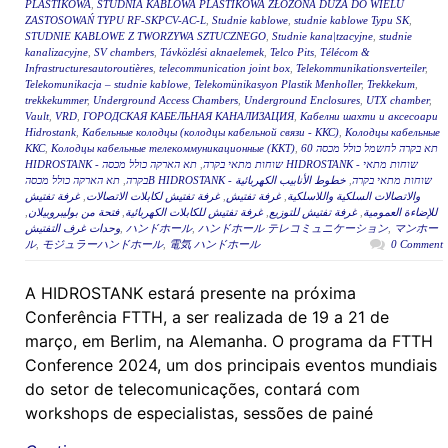
PLASTIKOWA
,
STUDNIA KABLOWA PLASTIKOWA ZŁOŻONA DUŻA DO WIELU
ZASTOSOWAŃ TYPU RF-SKPCV-AC-L
,
Studnie kablowe
,
studnie kablowe Typu SK
,
STUDNIE KABLOWE Z TWORZYWA SZTUCZNEGO
,
Studnie kana|tzacyjne
,
studnie
kanalizacyjne
,
SV chambers
,
Távközlési aknaelemek
,
Telco Pits
,
Télécom &
Infrastructuresautoroutières
,
telecommunication joint box
,
Telekommunikationsverteiler
,
Telekomunikacja – studnie kablowe
,
Telekomünikasyon Plastik Menholler
,
Trekkekum
,
trekkekummer
,
Underground Access Chambers
,
Underground Enclosures
,
UTX chamber
,
Vault
,
VRD
,
ГОРОДСКАЯ КАБЕЛЬНАЯ КАНАЛИЗАЦИЯ
,
Кабелни шахти и аксесоари
Hidrostank
,
Кабельные колодцы (колодцы кабельной связи - ККС)
,
Колодцы кабельные
ККС
,
Колодцы кабельные телекоммуникационные (ККТ)
,
תא בקרה לחשמל כולל מכסה 60
תא הארקה כולל מכסה HIDROSTANK - שוחות מתאי
,
HIDROSTANK - שוחות מתאי בקרה
,
בקרה
خطوط الأنابيب الكهربائية
,
תא הארקה כולל מכסהB HIDROSTANK - שוחות מתאי בקרה
غرفة تفتيش
,
غرفة تفتيش لكابلات الاتصالات
,
غرفة تفتيش
,
والاتصالات السلكية واللاسلكية
,
فتحة من بوليبروبيلان
,
غرفة تفتيش للكابلات الكهربائية
,
غرفة تفتيش للتوزيع
,
للإضاءة العمومية
وحدات غرف التفتيش
,
ハンドホール
,
ハンドホール テレコミュニケーション
,
マンホー
ル
,
モジュラーハンドホール
,
電気 ハンドホール
0 Comment
A HIDROSTANK estará presente na próxima
Conferência FTTH, a ser realizada de 19 a 21 de
março, em Berlim, na Alemanha. O programa da FTTH
Conference 2024, um dos principais eventos mundiais
do setor de telecomunicações, contará com
workshops de especialistas, sessões de painé