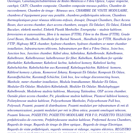
Ouvrages
,
CanalizaçãoSubterrânea de Redes Metálicas e Fibra Óptica
,
Capac inspectie
,
catchpit
,
CATV
,
Chambre composite
,
Chambre composite travaux publics
,
Chambre de
raccordement
,
Chambre de tirage - Réseaux secs
,
CHAMBRE DE VISITE MODULAIRE
,
chambres d’équipement pour eau potable
,
chambres préfabriquées telecom
,
Chambres
thermoplastiques pour réseaux télécoms enfouis
,
drawpit
,
Drawpit Chambers
,
Duct Access
Boxes
,
duct access chamber
,
duct access chambers
,
easypit
,
Ek Odalari
,
Ek Odasi
,
Elektrik
Bacaları
,
elektrik menhol
,
Elektrik Plastik Menholler
,
Energetyka – studnie kablowe
,
ferroviaires et autoroutières
,
fibre à la maison (FTTH)
,
Fibre to the Home (FTTH)
,
Grade
Level Boxes
,
Handhole
,
Handhole for Buried Network.
,
Handhole for FTTH
,
Handhole for
FTTP
,
Highway MCX chamber
,
hydrant chambers
,
hydrant chambers or meter chamber
installation
,
Infrastructures télécoms
,
Infrastrutture per Reti a Fibra Ottica
,
Joint box
,
Junction box
,
Junction chamber
,
Kábel akna
,
kábelakna
,
Kabelbronde
,
Kabelbrønn
,
Kabelbrunn
,
Kabelbrunnar
,
kabelbrunnar för fiber
,
Kabelkum
,
Kabelkum for optiske
fiberkabler
,
Kabelkummer
,
Kabelová šachta
,
kabelové komory
,
Kabelové šachty
,
Kabelschächte
,
Kabelschächte aus Kunststoff
,
Kabelzugschächte
,
Káblová komora
,
Káblové komory z plastu
,
Komorové Zekany
,
Kompozit Ek Odalar
,
Kompozit Ek Odası
,
Kunstoffschächte
,
Kunststoff-Schächte
,
Link box
,
low voltage disconnecting boxes
,
Manhole
,
meter chamber installation
,
Modula brøndkammer
,
Modular Ek Odası
,
Modular-Ek-Odalar
,
Moduláris Kábelaknák
,
Modüler Ek Odalar
,
Modulopbygget
Kabelbronde
,
Modułowa studnia kablowa
,
Muanyag Tiztitoakna
,
OSP access chamber
,
Outside plant access chamber
,
Pit
,
plastikowe studnie kablowe
,
Plastové káblové komory
,
Polietylenowe studnie kablowe
,
Polycarbonate Manholes
,
Polycarbonate Pull box
,
Polyvault
,
Pozzetti
,
pozzetti di distribuzione
,
Pozzetti modulari per infrastrutture di reti di
telecomunicazioni
,
pozzetti modulari per reti in fibra ottica
,
pozzetti omologati telecom
,
Pozzetti Telecom
,
POZZETTO
,
POZZETTO MODULARE PER F.O
,
POZZETTO TELECOM
,
prefabricados de concreto
,
Prefabrykowane studnie kablowe
,
Preformed Access Chambers
,
Regards de tirage
,
Regards de tirage de fibre optique.
,
Regards de tirage Electrique
,
Regards de visite préfabriqués
,
regards ventouse et vidange
,
registro eléctrico
,
REGISTRO