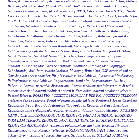
Boxes
,
duct access chamber
,
duct access chambers
,
easypit
,
Ek Odalari
,
Ek Odasi
,
Elektrik
Bacaları
,
elektrik menhol
,
Elektrik Plastik Menholler
,
Energetyka – studnie kablowe
,
ferroviaires et autoroutières
,
fibre à la maison (FTTH)
,
Fibre to the Home (FTTH)
,
Grade
Level Boxes
,
Handhole
,
Handhole for Buried Network.
,
Handhole for FTTH
,
Handhole for
FTTP
,
Highway MCX chamber
,
hydrant chambers
,
hydrant chambers or meter chamber
installation
,
Infrastructures télécoms
,
Infrastrutture per Reti a Fibra Ottica
,
Joint box
,
Junction box
,
Junction chamber
,
Kábel akna
,
kábelakna
,
Kabelbronde
,
Kabelbrønn
,
Kabelbrunn
,
Kabelbrunnar
,
kabelbrunnar för fiber
,
Kabelkum
,
Kabelkum for optiske
fiberkabler
,
Kabelkummer
,
Kabelová šachta
,
kabelové komory
,
Kabelové šachty
,
Kabelschächte
,
Kabelschächte aus Kunststoff
,
Kabelzugschächte
,
Káblová komora
,
Káblové komory z plastu
,
Komorové Zekany
,
Kompozit Ek Odalar
,
Kompozit Ek Odası
,
Kunstoffschächte
,
Kunststoff-Schächte
,
Link box
,
low voltage disconnecting boxes
,
Manhole
,
meter chamber installation
,
Modula brøndkammer
,
Modular Ek Odası
,
Modular-Ek-Odalar
,
Moduláris Kábelaknák
,
Modüler Ek Odalar
,
Modulopbygget
Kabelbronde
,
Modułowa studnia kablowa
,
Muanyag Tiztitoakna
,
OSP access chamber
,
Outside plant access chamber
,
Pit
,
plastikowe studnie kablowe
,
Plastové káblové komory
,
Polietylenowe studnie kablowe
,
Polycarbonate Manholes
,
Polycarbonate Pull box
,
Polyvault
,
Pozzetti
,
pozzetti di distribuzione
,
Pozzetti modulari per infrastrutture di reti di
telecomunicazioni
,
pozzetti modulari per reti in fibra ottica
,
pozzetti omologati telecom
,
Pozzetti Telecom
,
POZZETTO
,
POZZETTO MODULARE PER F.O
,
POZZETTO TELECOM
,
prefabricados de concreto
,
Prefabrykowane studnie kablowe
,
Preformed Access Chambers
,
Regards de tirage
,
Regards de tirage de fibre optique.
,
Regards de tirage Electrique
,
Regards de visite préfabriqués
,
regards ventouse et vidange
,
registro eléctrico
,
REGISTRO
HAND-HOLE ELÉCTRICO MODULAR
,
REGISTRO PARA ALUMBRADO
,
REGISTRO
PARA BAJA TENSION
,
REGISTRO PARA MEDIA TENSION
,
REGISTRO TELEFONICO
,
REGISTROS ALUMBRADO
,
reinforced polypropylene manholes
,
Réseaux d'énergie
,
Réseaux ferroviaires
,
Réseaux Télécoms
,
RÖGAR (MENHOL)
,
ŠAHT
,
Schouwputten
,
Seksjonsbrønn
,
Structural access chambers
,
Studnia kablowa
,
STUDNIA KABLOWA