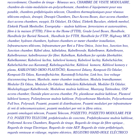
raccordement
,
Chambre de tirage - Réseaux secs
,
CHAMBRE DE VISITE MODULAIRE
,
chambre-de-visite-modulaire-en-polycarbonate
,
chambres d’équipement pour eau
potable
,
chambres préfabriquées telecom
,
Chambres thermoplastiques pour réseaux
télécoms enfouis
,
drawpit
,
Drawpit Chambers
,
Duct Access Boxes
,
duct access chamber
,
duct access chambers
,
easypit
,
Ek Odalari
,
Ek Odasi
,
Elektrik Bacaları
,
elektrik menhol
,
Elektrik Plastik Menholler
,
Energetyka – studnie kablowe
,
ferroviaires et autoroutières
,
fibre à la maison (FTTH)
,
Fibre to the Home (FTTH)
,
Grade Level Boxes
,
Handhole
,
Handhole for Buried Network.
,
Handhole for FTTH
,
Handhole for FTTP
,
Highway MCX
chamber
,
hydrant chambers
,
hydrant chambers or meter chamber installation
,
Infrastructures télécoms
,
Infrastrutture per Reti a Fibra Ottica
,
Joint box
,
Junction box
,
Junction chamber
,
Kábel akna
,
kábelakna
,
Kabelbronde
,
Kabelbrønn
,
Kabelbrunn
,
Kabelbrunnar
,
kabelbrunnar för fiber
,
Kabelkum
,
Kabelkum for optiske fiberkabler
,
Kabelkummer
,
Kabelová šachta
,
kabelové komory
,
Kabelové šachty
,
Kabelschächte
,
Kabelschächte aus Kunststoff
,
Kabelzugschächte
,
Káblová komora
,
Káblové komory z
plastu
,
KABLOVSKO OKNO PLASTIČNO
,
Komorové Zekany
,
Kompozit Ek Odalar
,
Kompozit Ek Odası
,
Kunstoffschächte
,
Kunststoff-Schächte
,
Link box
,
low voltage
disconnecting boxes
,
Manhole
,
meter chamber installation
,
Modula brøndkammer
,
Modular Ek Odası
,
Modular-Ek-Odalar
,
Moduláris Kábelaknák
,
Modüler Ek Odalar
,
Modulopbygget Kabelbronde
,
Modułowa studnia kablowa
,
Muanyag Tiztitoakna
,
OSP
access chamber
,
Outside plant access chamber
,
Pit
,
plastikowe studnie kablowe
,
Plastové
káblové komory
,
Polietylenowe studnie kablowe
,
Polycarbonate Manholes
,
Polycarbonate
Pull box
,
Polyvault
,
Pozzetti
,
pozzetti di distribuzione
,
Pozzetti modulari per infrastrutture
di reti di telecomunicazioni
,
pozzetti modulari per reti in fibra ottica
,
pozzetti omologati telecom
,
Pozzetti Telecom
,
POZZETTO
,
POZZETTO MODULARE PER
F.O
,
POZZETTO TELECOM
,
prefabricados de concreto
,
Prefabrykowane studnie kablowe
,
Preformed Access Chambers
,
Regards de tirage
,
Regards de tirage de fibre optique.
,
Regards de tirage Electrique
,
Regards de visite AEP
,
Regards de visite préfabriqués
,
regards ventouse et vidange
,
registro eléctrico
,
REGISTRO HAND-HOLE ELÉCTRICO