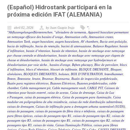
(Español) Hidrostank participará en la
próxima edición IFAT (ALEMANIA)
abril 02, 2026
by Juan Gazpio Irujo
"
,
"AbflussregelungenBürstenrechen
,
"aliviadero de tormenta
,
Appareil basculant permettant
un nettoyage efficace des bassins d’orage
,
Attenuation cells
,
Attenuation crates
,
Attenuation Tank
,
auget basculant
,
augets basculants
,
AV chambers
,
Bacia anti-poluição
,
bacia de infiltração
,
bacia de retenção
,
bacini di attenuazione
,
Balance Regulator
,
bassin
d’infiltration
,
bassin d’rétention
,
bassin de rétention
,
bassin de stockage avec nettoyage
par chasse centrale et désodorisation
,
bassin de stockage avec nettoyage par clapets de
chasse et désodorisation
,
bassin de stockage avec nettoyage par hydroéjecteurs et
désodorisation par voie sèche.
,
bassins d'orage
,
Bęben płuczący
,
Bloc de percolare
,
blocs
d’infiltration
,
blocs d’rétention
,
blocuri de infiltratie
,
BLOQUE DRENANTE
,
Bloques
alvéolaires
,
BLOQUES DRENANTES
,
bolones
,
BOX D’INFILTRATION
,
brøndkammer
,
Brønn
,
Brønnene
,
brunn
,
Brunnar
,
Brunnarna
,
Buzón de inspección prefabricado
,
Buzón para registros eléctricos
,
Buzones Eléctricos
,
Buzones prefabricados
,
cable
chamber
,
Cable management pit
,
Cable management vault
,
CABLE PIT
,
Caisson de
rétention pour bassin enterré
,
caixa de acesso
,
Caixa de drenatge
,
Caixa de Luz
e Passagem
,
caixa de passagem elétrica
,
Caixa de passagem para iluminação
,
Caixa
modular em polipropileno de alta resistência
,
caixas da rede distribuição subterrânea
,
caixas de drenagem
,
Caixas de infiltração para a drenagem urbana sustentável (SUDS)
,
caixas de passagem
,
caixas de passagem de fibra ótica e telefonia
,
caixas de passagem
para fibras ópticas
,
caixas de passagem tipo R1
,
caixas de passagem tipo R2
,
caixas de
passagem tipo R3
,
caixas de passagens tipo R1
,
caixas de passagens tipo R2
,
caixas de
passagens tipo R3
,
caixas de visita
,
Caixas Iluminação Pública
,
caixas para fibras
ópticas
,
Caixas Rede Elétrica
,
Caixas Telefonia
,
Caixas TV a Cabo
,
CAIXES DRENANTS
,