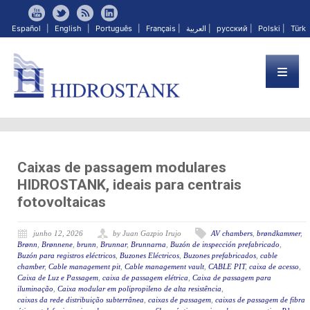
Español
|
English
|
Português
|
Français
|
العربية
|
русский
|
Polski
|
Türk
Caixas de passagem modulares
HIDROSTANK, ideais para centrais
fotovoltaicas
junho 12, 2026
by Juan Gazpio Irujo
AV chambers
,
brøndkammer
,
Brønn
,
Brønnene
,
brunn
,
Brunnar
,
Brunnarna
,
Buzón de inspección prefabricado
,
Buzón para registros eléctricos
,
Buzones Eléctricos
,
Buzones prefabricados
,
cable
chamber
,
Cable management pit
,
Cable management vault
,
CABLE PIT
,
caixa de acesso
,
Caixa de Luz e Passagem
,
caixa de passagem elétrica
,
Caixa de passagem para
iluminação
,
Caixa modular em polipropileno de alta resistência
,
caixas da rede distribuição subterrânea
,
caixas de passagem
,
caixas de passagem de fibra