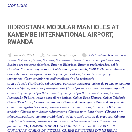
Continue
HIDROSTANK MODULAR MANHOLES AT
KAMEMBE INTERNATIONAL AIRPORT,
RWANDA
maio 25, 2021
by Juan Gazpio Irujo
AV chambers
,
brøndkammer
,
Brønn
,
Brønnene
,
brunn
,
Brunnar
,
Brunnarna
,
Buzón de inspección prefabricado
,
Buzón para registros eléctricos
,
Buzones Eléctricos
,
Buzones prefabricados
,
cable
chamber
,
Cable management pit
,
Cable management vault
,
CABLE PIT
,
caixa de acesso
,
Caixa de Luz e Passagem
,
caixa de passagem elétrica
,
Caixa de passagem para
iluminação
,
Caixa modular em polipropileno de alta resistência
,
caixas da rede distribuição subterrânea
,
caixas de passagem
,
caixas de passagem de fibra
ótica e telefonia
,
caixas de passagem para fibras ópticas
,
caixas de passagens tipo R1
,
caixas de passagens tipo R2
,
caixas de passagens tipo R3
,
caixas de visita
,
Caixas
Iluminação Pública
,
caixas para fibras ópticas
,
Caixas Rede Elétrica
,
Caixas Telefonia
,
Caixas TV a Cabo
,
Camara de concreto
,
Camara de hormigon
,
Cámara de inspección
,
camara de registro telefonica
,
cámara eléctrica
,
camara fibra
,
Cámara FTTH
,
camara
modular
,
Cámara para ductos subterráneos
,
Cámara para fibra óptica
,
Cámara para
telecomunicaciones
,
camara prefabricada
,
cámara prefabricada de empalme
,
Cámara
Prefabricadas ducto
,
camara telecom
,
camara telecomunicaciones
,
Camereta de
jonctionare FO
,
CAMERETE DE ACCES MODULARE
,
cameretta
,
CĂMINE DE
CANALIZARE
,
CAMINE DE VIZITARE
,
CAMINE DE VIZITARE DIN MATERIAL