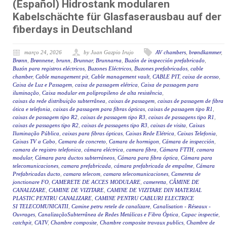
(Español) Hidrostank modularen
Kabelschächte für Glasfaserausbau auf der
fiberdays in Deutschland
março 24, 2026
by Juan Gazpio Irujo
AV chambers
,
brøndkammer
,
Brønn
,
Brønnene
,
brunn
,
Brunnar
,
Brunnarna
,
Buzón de inspección prefabricado
,
Buzón para registros eléctricos
,
Buzones Eléctricos
,
Buzones prefabricados
,
cable
chamber
,
Cable management pit
,
Cable management vault
,
CABLE PIT
,
caixa de acesso
,
Caixa de Luz e Passagem
,
caixa de passagem elétrica
,
Caixa de passagem para
iluminação
,
Caixa modular em polipropileno de alta resistência
,
caixas da rede distribuição subterrânea
,
caixas de passagem
,
caixas de passagem de fibra
ótica e telefonia
,
caixas de passagem para fibras ópticas
,
caixas de passagem tipo R1
,
caixas de passagem tipo R2
,
caixas de passagem tipo R3
,
caixas de passagens tipo R1
,
caixas de passagens tipo R2
,
caixas de passagens tipo R3
,
caixas de visita
,
Caixas
Iluminação Pública
,
caixas para fibras ópticas
,
Caixas Rede Elétrica
,
Caixas Telefonia
,
Caixas TV a Cabo
,
Camara de concreto
,
Camara de hormigon
,
Cámara de inspección
,
camara de registro telefonica
,
cámara eléctrica
,
camara fibra
,
Cámara FTTH
,
camara
modular
,
Cámara para ductos subterráneos
,
Cámara para fibra óptica
,
Cámara para
telecomunicaciones
,
camara prefabricada
,
cámara prefabricada de empalme
,
Cámara
Prefabricadas ducto
,
camara telecom
,
camara telecomunicaciones
,
Camereta de
jonctionare FO
,
CAMERETE DE ACCES MODULARE
,
cameretta
,
CĂMINE DE
CANALIZARE
,
CAMINE DE VIZITARE
,
CAMINE DE VIZITARE DIN MATERIAL
PLASTIC PENTRU CANALIZARE
,
CAMINE PENTRU CABLURI ELECTRICE
SI TELECOMUNICATII
,
Camine petru retele de canalizare
,
Canalisation - Réseaux -
Ouvrages
,
CanalizaçãoSubterrânea de Redes Metálicas e Fibra Óptica
,
Capac inspectie
,
catchpit
,
CATV
,
Chambre composite
,
Chambre composite travaux publics
,
Chambre de