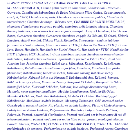
PLASTIC PENTRU CANALIZARE
,
CAMINE PENTRU CABLURI ELECTRICE
SI TELECOMUNICATII
,
Camine petru retele de canalizare
,
Canalisation - Réseaux -
Ouvrages
,
CanalizaçãoSubterrânea de Redes Metálicas e Fibra Óptica
,
Capac inspectie
,
catchpit
,
CATV
,
Chambre composite
,
Chambre composite travaux publics
,
Chambre de
raccordement
,
Chambre de tirage - Réseaux secs
,
CHAMBRE DE VISITE MODULAIRE
,
chambres d’équipement pour eau potable
,
chambres préfabriquées telecom
,
Chambres
thermoplastiques pour réseaux télécoms enfouis
,
drawpit
,
Drawpit Chambers
,
Duct Access
Boxes
,
duct access chamber
,
duct access chambers
,
easypit
,
Ek Odalari
,
Ek Odasi
,
Elektrik
Bacaları
,
elektrik menhol
,
Elektrik Plastik Menholler
,
Energetyka – studnie kablowe
,
ferroviaires et autoroutières
,
fibre à la maison (FTTH)
,
Fibre to the Home (FTTH)
,
Grade
Level Boxes
,
Handhole
,
Handhole for Buried Network.
,
Handhole for FTTH
,
Handhole for
FTTP
,
Highway MCX chamber
,
hydrant chambers
,
hydrant chambers or meter chamber
installation
,
Infrastructures télécoms
,
Infrastrutture per Reti a Fibra Ottica
,
Joint box
,
Junction box
,
Junction chamber
,
Kábel akna
,
kábelakna
,
Kabelbronde
,
Kabelbrønn
,
Kabelbrunn
,
Kabelbrunnar
,
kabelbrunnar för fiber
,
Kabelkum
,
Kabelkum for optiske
fiberkabler
,
Kabelkummer
,
Kabelová šachta
,
kabelové komory
,
Kabelové šachty
,
Kabelschächte
,
Kabelschächte aus Kunststoff
,
Kabelzugschächte
,
Káblová komora
,
Káblové komory z plastu
,
Komorové Zekany
,
Kompozit Ek Odalar
,
Kompozit Ek Odası
,
Kunstoffschächte
,
Kunststoff-Schächte
,
Link box
,
low voltage disconnecting boxes
,
Manhole
,
meter chamber installation
,
Modula brøndkammer
,
Modular Ek Odası
,
Modular-Ek-Odalar
,
Moduláris Kábelaknák
,
Modüler Ek Odalar
,
Modulopbygget
Kabelbronde
,
Modułowa studnia kablowa
,
Muanyag Tiztitoakna
,
OSP access chamber
,
Outside plant access chamber
,
Pit
,
plastikowe studnie kablowe
,
Plastové káblové komory
,
Polietylenowe studnie kablowe
,
Polycarbonate Manholes
,
Polycarbonate Pull box
,
Polyvault
,
Pozzetti
,
pozzetti di distribuzione
,
Pozzetti modulari per infrastrutture di reti di
telecomunicazioni
,
pozzetti modulari per reti in fibra ottica
,
pozzetti omologati telecom
,
Pozzetti Telecom
,
POZZETTO
,
POZZETTO MODULARE PER F.O
,
POZZETTO TELECOM
,
prefabricados de concreto
,
Prefabrykowane studnie kablowe
,
Preformed Access Chambers
,