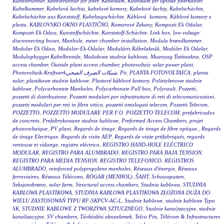
Kabelbrunnar
,
kabelbrunnar för fiber
,
Kabelkum
,
Kabelkum for optiske fiberkabler
,
Kabelkummer
,
Kabelová šachta
,
kabelové komory
,
Kabelové šachty
,
Kabelschächte
,
Kabelschächte aus Kunststoff
,
Kabelzugschächte
,
Káblová komora
,
Káblové komory z
plastu
,
KABLOVSKO OKNO PLASTIČNO
,
Komorové Zekany
,
Kompozit Ek Odalar
,
Kompozit Ek Odası
,
Kunstoffschächte
,
Kunststoff-Schächte
,
Link box
,
low voltage
disconnecting boxes
,
Manhole
,
meter chamber installation
,
Modula brøndkammer
,
Modular Ek Odası
,
Modular-Ek-Odalar
,
Moduláris Kábelaknák
,
Modüler Ek Odalar
,
Modulopbygget Kabelbronde
,
Modułowa studnia kablowa
,
Muanyag Tiztitoakna
,
OSP
access chamber
,
Outside plant access chamber
,
photovoltaic solar power plant
,
Photovoltaik-Kraftwerkشبكات الصرف الصحي
,
Pit
,
PLANTA FOTOVOLTAICA
,
planta
solar
,
plastikowe studnie kablowe
,
Plastové káblové komory
,
Polietylenowe studnie
kablowe
,
Polycarbonate Manholes
,
Polycarbonate Pull box
,
Polyvault
,
Pozzetti
,
pozzetti di distribuzione
,
Pozzetti modulari per infrastrutture di reti di telecomunicazioni
,
pozzetti modulari per reti in fibra ottica
,
pozzetti omologati telecom
,
Pozzetti Telecom
,
POZZETTO
,
POZZETTO MODULARE PER F.O
,
POZZETTO TELECOM
,
prefabricados
de concreto
,
Prefabrykowane studnie kablowe
,
Preformed Access Chambers
,
projet
photovoltaïque
,
PV plant
,
Regards de tirage
,
Regards de tirage de fibre optique.
,
Regards
de tirage Electrique
,
Regards de visite AEP
,
Regards de visite préfabriqués
,
regards
ventouse et vidange
,
registro eléctrico
,
REGISTRO HAND-HOLE ELÉCTRICO
MODULAR
,
REGISTRO PARA ALUMBRADO
,
REGISTRO PARA BAJA TENSION
,
REGISTRO PARA MEDIA TENSION
,
REGISTRO TELEFONICO
,
REGISTROS
ALUMBRADO
,
reinforced polypropylene manholes
,
Réseaux d'énergie
,
Réseaux
ferroviaires
,
Réseaux Télécoms
,
RÖGAR (MENHOL)
,
ŠAHT
,
Schouwputten
,
Seksjonsbrønn
,
solar farm
,
Structural access chambers
,
Studnia kablowa
,
STUDNIA
KABLOWA PLASTIKOWA
,
STUDNIA KABLOWA PLASTIKOWA ZŁOŻONA DUŻA DO
WIELU ZASTOSOWAŃ TYPU RF-SKPCV-AC-L
,
Studnie kablowe
,
studnie kablowe Typu
SK
,
STUDNIE KABLOWE Z TWORZYWA SZTUCZNEGO
,
Studnie kana|tzacyjne
,
studnie
kanalizacyjne
,
SV chambers
,
Távközlési aknaelemek
,
Telco Pits
,
Télécom & Infrastructures