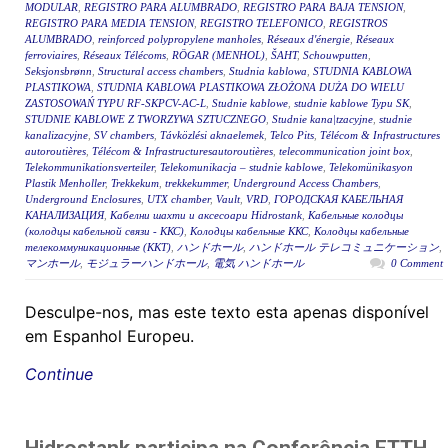
MODULAR
,
REGISTRO PARA ALUMBRADO
,
REGISTRO PARA BAJA TENSION
,
REGISTRO PARA MEDIA TENSION
,
REGISTRO TELEFONICO
,
REGISTROS
ALUMBRADO
,
reinforced polypropylene manholes
,
Réseaux d'énergie
,
Réseaux
ferroviaires
,
Réseaux Télécoms
,
RÖGAR (MENHOL)
,
ŠAHT
,
Schouwputten
,
Seksjonsbrønn
,
Structural access chambers
,
Studnia kablowa
,
STUDNIA KABLOWA
PLASTIKOWA
,
STUDNIA KABLOWA PLASTIKOWA ZŁOŻONA DUŻA DO WIELU
ZASTOSOWAŃ TYPU RF-SKPCV-AC-L
,
Studnie kablowe
,
studnie kablowe Typu SK
,
STUDNIE KABLOWE Z TWORZYWA SZTUCZNEGO
,
Studnie kana|tzacyjne
,
studnie
kanalizacyjne
,
SV chambers
,
Távközlési aknaelemek
,
Telco Pits
,
Télécom & Infrastructures
autoroutières
,
Télécom & Infrastructuresautoroutières
,
telecommunication joint box
,
Telekommunikationsverteiler
,
Telekomunikacja – studnie kablowe
,
Telekomünikasyon
Plastik Menholler
,
Trekkekum
,
trekkekummer
,
Underground Access Chambers
,
Underground Enclosures
,
UTX chamber
,
Vault
,
VRD
,
ГОРОДСКАЯ КАБЕЛЬНАЯ
КАНАЛИЗАЦИЯ
,
Кабелни шахти и аксесоари Hidrostank
,
Кабельные колодцы
(колодцы кабельной связи - ККС)
,
Колодцы кабельные ККС
,
Колодцы кабельные
телекоммуникационные (ККТ)
,
ハンドホール
,
ハンドホール テレコミュニケーション
,
マンホール
,
モジュラーハンドホール
,
電気 ハンドホール
0 Comment
Desculpe-nos, mas este texto esta apenas disponível
em Espanhol Europeu.
Continue