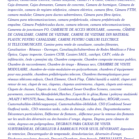
Caja drenante
,
Cajas drenantes
,
Camara de concreto
,
Camara de hormigon
,
Cámara de
inspección
,
camara de registro telefonica
,
cámara eléctrica
,
camara fibra
,
Cámara FTTH
,
camara modular
,
Cámara para ductos subterráneos
,
Cámara para fibra óptica
,
Cámara para telecomunicaciones
,
camara prefabricada
,
cámara prefabricada de
empalme
,
Cámara Prefabricadas ducto
,
camara telecom
,
camara telecomunicaciones
,
Camereta de jonctionare FO
,
CAMERETE DE ACCES MODULARE
,
cameretta
,
CĂMINE
DE CANALIZARE
,
CAMINE DE VIZITARE
,
CAMINE DE VIZITARE DIN MATERIAL
PLASTIC PENTRU CANALIZARE
,
CAMINE PENTRU CABLURI ELECTRICE
SI TELECOMUNICATII
,
Camine petru retele de canalizare
,
canales filtrantes
,
Canalisation - Réseaux - Ouvrages
,
CanalizaçãoSubterrânea de Redes Metálicas e Fibra
Óptica
,
Capac inspectie
,
Cassiers CSTB
,
Cassiers SAUL
,
catchpit
,
CATV
,
celda de
infiltración
,
česle s jemnými síty
,
Chambre composite
,
Chambre composite travaux publics
,
Chambre de raccordement
,
Chambre de tirage - Réseaux secs
,
CHAMBRE DE VISITE
MODULAIRE
,
chambre-de-visite-modulaire-en-polycarbonate
,
chambres d’équipement
pour eau potable
,
chambres préfabriquées telecom
,
Chambres thermoplastiques pour
réseaux télécoms enfouis
,
Check Element
,
Check Flap
,
Čištění kanálů a nádrží
,
clapet anti
retour de nez
,
clapet de nez
,
clapetas
,
clapetas antirretorno
,
clapets
,
clapets anti-retour
,
Clapets de chasses
,
Clapets de nez
,
Combined Sewer Overflow Screens
,
concrete
pavements
,
couvercles;Aknafedelek;Hatches ;Coperchi in ghisa;Rama i pokrywy studzienki
;WŁAZY I WPUSTY;Люки;Люки легкие;Brunnslock;Baca Kapakları; RÖGAR;covers
,
Csatornahullám-öblítőcsappantyú
,
Csatornahullám-öblítődob
,
CSO (Combined Sewer
Outflow) tanks.
,
CSO retention tanks
,
cubo de drenaje
,
cubo dren
,
Dagvattenkassetter
,
Décanteurs particulaires
,
Déflecteur de flottants.
,
déflecteur pour la retenue des flottants
sur les seuils des déversoirs ou des bassins d’orage
,
degrau
,
Degrau para câmara de
visita
,
degraus em polipropileno
,
DEGRAUS PARA CAIXAS DE VISITA
SUBTERRÂNEAS
,
DÉGRILLEUR À BARREAUX POUR SEUIL DÉVERSANT
,
depositos
de retencion
,
Descarregador de tempestade
,
desodorizacion
,
déversoirs d'orage
,
Discharge regulator
,
drawpit
,
Drawpit Chambers
,
dren francés
,
DRENAJ ŞAFTI
,
Drenaj