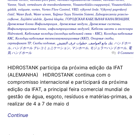
Vanne
,
Vault
,
vertedouro de transbordamento
,
Visszatorlódás-csappantyú
,
Visszatorlódás-
gátlók
,
volquete
,
vortex
,
Vortex Flow Control
,
VRD
,
výkyvné česle
,
Výkyvný paprskový
čistič
,
Water flush
,
Water screen
,
Yağmur Suyu Yönetim Sistemi
,
Zabezpieczenia przeciw-
cofkowe
,
Zajištění zádrže
,
Zpetná klapka
,
ГОРОДСКАЯ КАБЕЛЬНАЯ КАНАЛИЗАЦИЯ
,
Дренажные блоки Инфильтрация.
,
дренажные модули
,
Дренажные системы
,
Инфильтрационные блоки
,
инфильтрационных модулей
,
Кабелни шахти и аксесоари
Hidrostank
,
Кабельные колодцы (колодцы кабельной связи - ККС)
,
Колодцы кабельные
ККС
,
Колодцы кабельные телекоммуникационные (ККТ)
,
Опорные скобы
,
сертификат ТР
,
Скобы ходовые
,
خطوات غرف التفتيش
,
تنك مانع العواصف
,
ハンドホー
ル
,
ハンドホール テレコミュニケーション
,
マンホール
,
モジュラーハンドホール
,
電
気 ハンドホール
0 Comment
HIDROSTANK participa da próxima edição da IFAT
(ALEMANHA) HIDROSTANK continua com o
compromisso internacional e participará da próxima
edição da IFAT, a principal feira comercial mundial de
gestão de água, esgoto, resíduos e matérias-primas, a
realizar de 4 a 7 de maio d
Continue