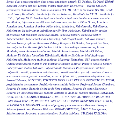
Boxes
,
duct access chamber
,
duct access chambers
,
easypit
,
Ek Odalari
,
Ek Odasi
,
Elektrik
Bacaları
,
elektrik menhol
,
Elektrik Plastik Menholler
,
Energetyka – studnie kablowe
,
ferroviaires et autoroutières
,
fibre à la maison (FTTH)
,
Fibre to the Home (FTTH)
,
Grade
Level Boxes
,
Handhole
,
Handhole for Buried Network.
,
Handhole for FTTH
,
Handhole for
FTTP
,
Highway MCX chamber
,
hydrant chambers
,
hydrant chambers or meter chamber
installation
,
Infrastructures télécoms
,
Infrastrutture per Reti a Fibra Ottica
,
Joint box
,
Junction box
,
Junction chamber
,
Kábel akna
,
kábelakna
,
Kabelbronde
,
Kabelbrønn
,
Kabelbrunn
,
Kabelbrunnar
,
kabelbrunnar för fiber
,
Kabelkum
,
Kabelkum for optiske
fiberkabler
,
Kabelkummer
,
Kabelová šachta
,
kabelové komory
,
Kabelové šachty
,
Kabelschächte
,
Kabelschächte aus Kunststoff
,
Kabelzugschächte
,
Káblová komora
,
Káblové komory z plastu
,
Komorové Zekany
,
Kompozit Ek Odalar
,
Kompozit Ek Odası
,
Kunstoffschächte
,
Kunststoff-Schächte
,
Link box
,
low voltage disconnecting boxes
,
Manhole
,
meter chamber installation
,
Modula brøndkammer
,
Modular Ek Odası
,
Modular-Ek-Odalar
,
Moduláris Kábelaknák
,
Modüler Ek Odalar
,
Modulopbygget
Kabelbronde
,
Modułowa studnia kablowa
,
Muanyag Tiztitoakna
,
OSP access chamber
,
Outside plant access chamber
,
Pit
,
plastikowe studnie kablowe
,
Plastové káblové komory
,
Polietylenowe studnie kablowe
,
Polycarbonate Manholes
,
Polycarbonate Pull box
,
Polyvault
,
Pozzetti
,
pozzetti di distribuzione
,
Pozzetti modulari per infrastrutture di reti di
telecomunicazioni
,
pozzetti modulari per reti in fibra ottica
,
pozzetti omologati telecom
,
Pozzetti Telecom
,
POZZETTO
,
POZZETTO MODULARE PER F.O
,
POZZETTO TELECOM
,
prefabricados de concreto
,
Prefabrykowane studnie kablowe
,
Preformed Access Chambers
,
Regards de tirage
,
Regards de tirage de fibre optique.
,
Regards de tirage Electrique
,
Regards de visite préfabriqués
,
regards ventouse et vidange
,
registro eléctrico
,
REGISTRO
HAND-HOLE ELÉCTRICO MODULAR
,
REGISTRO PARA ALUMBRADO
,
REGISTRO
PARA BAJA TENSION
,
REGISTRO PARA MEDIA TENSION
,
REGISTRO TELEFONICO
,
REGISTROS ALUMBRADO
,
reinforced polypropylene manholes
,
Réseaux d'énergie
,
Réseaux ferroviaires
,
Réseaux Télécoms
,
RÖGAR (MENHOL)
,
ŠAHT
,
Schouwputten
,
Seksjonsbrønn
,
Structural access chambers
,
Studnia kablowa
,
STUDNIA KABLOWA