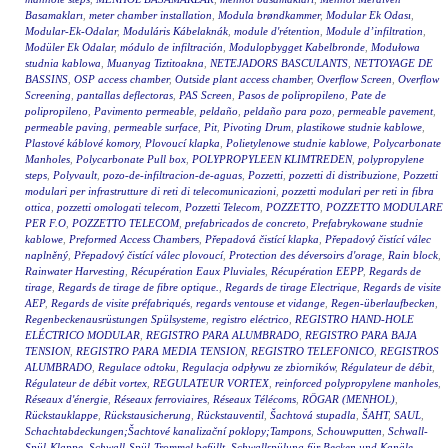
Basamakları
,
meter chamber installation
,
Modula brøndkammer
,
Modular Ek Odası
,
Modular-Ek-Odalar
,
Moduláris Kábelaknák
,
module d'rétention
,
Module d’infiltration
,
Modüler Ek Odalar
,
módulo de infiltración
,
Modulopbygget Kabelbronde
,
Modułowa
studnia kablowa
,
Muanyag Tiztitoakna
,
NETEJADORS BASCULANTS
,
NETTOYAGE DE
BASSINS
,
OSP access chamber
,
Outside plant access chamber
,
Overflow Screen
,
Overflow
Screening
,
pantallas deflectoras
,
PAS Screen
,
Pasos de polipropileno
,
Pate de
polipropileno
,
Pavimento permeable
,
peldaño
,
peldaño para pozo
,
permeable pavement
,
permeable paving
,
permeable surface
,
Pit
,
Pivoting Drum
,
plastikowe studnie kablowe
,
Plastové káblové komory
,
Plovoucí klapka
,
Polietylenowe studnie kablowe
,
Polycarbonate
Manholes
,
Polycarbonate Pull box
,
POLYPROPYLEEN KLIMTREDEN
,
polypropylene
steps
,
Polyvault
,
pozo-de-infiltracion-de-aguas
,
Pozzetti
,
pozzetti di distribuzione
,
Pozzetti
modulari per infrastrutture di reti di telecomunicazioni
,
pozzetti modulari per reti in fibra
ottica
,
pozzetti omologati telecom
,
Pozzetti Telecom
,
POZZETTO
,
POZZETTO MODULARE
PER F.O
,
POZZETTO TELECOM
,
prefabricados de concreto
,
Prefabrykowane studnie
kablowe
,
Preformed Access Chambers
,
Přepadová čistící klapka
,
Přepadový čistící válec
naplněný
,
Přepadový čistící válec plovoucí
,
Protection des déversoirs d'orage
,
Rain block
,
Rainwater Harvesting
,
Récupération Eaux Pluviales
,
Récupération EEPP
,
Regards de
tirage
,
Regards de tirage de fibre optique.
,
Regards de tirage Electrique
,
Regards de visite
AEP
,
Regards de visite préfabriqués
,
regards ventouse et vidange
,
Regen-überlaufbecken
,
Regenbeckenausrüstungen Spülsysteme
,
registro eléctrico
,
REGISTRO HAND-HOLE
ELÉCTRICO MODULAR
,
REGISTRO PARA ALUMBRADO
,
REGISTRO PARA BAJA
TENSION
,
REGISTRO PARA MEDIA TENSION
,
REGISTRO TELEFONICO
,
REGISTROS
ALUMBRADO
,
Regulace odtoku
,
Regulacja odpływu ze zbiorników
,
Régulateur de débit
,
Régulateur de débit vortex
,
REGULATEUR VORTEX
,
reinforced polypropylene manholes
,
Réseaux d'énergie
,
Réseaux ferroviaires
,
Réseaux Télécoms
,
RÖGAR (MENHOL)
,
Rückstauklappe
,
Rückstausicherung
,
Rückstauventil
,
Šachtová stupadla
,
ŠAHT
,
SAUL
,
Schachtabdeckungen;Šachtové kanalizační poklopy;Tampons
,
Schouwputten
,
Schwall-
Spül-Klappe
,
Schwall-Spül-Trommel befüllt
,
Schwallspülung für Becken und Kanäle
,