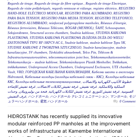
Regards de tirage
,
Regards de tirage de fibre optique.
,
Regards de tirage Electrique
,
Regards de visite préfabriqués
,
regards ventouse et vidange
,
registro eléctrico
,
REGISTRO
HAND-HOLE ELÉCTRICO MODULAR
,
REGISTRO PARA ALUMBRADO
,
REGISTRO
PARA BAJA TENSION
,
REGISTRO PARA MEDIA TENSION
,
REGISTRO TELEFONICO
,
REGISTROS ALUMBRADO
,
reinforced polypropylene manholes
,
Réseaux d'énergie
,
Réseaux ferroviaires
,
Réseaux Télécoms
,
RÖGAR (MENHOL)
,
ŠAHT
,
Schouwputten
,
Seksjonsbrønn
,
Structural access chambers
,
Studnia kablowa
,
STUDNIA KABLOWA
PLASTIKOWA
,
STUDNIA KABLOWA PLASTIKOWA ZŁOŻONA DUŻA DO WIELU
ZASTOSOWAŃ TYPU RF-SKPCV-AC-L
,
Studnie kablowe
,
studnie kablowe Typu SK
,
STUDNIE KABLOWE Z TWORZYWA SZTUCZNEGO
,
Studnie kana|tzacyjne
,
studnie
kanalizacyjne
,
SV chambers
,
Távközlési aknaelemek
,
Telco Pits
,
Télécom &
Infrastructuresautoroutières
,
telecommunication joint box
,
Telekommunikationsverteiler
,
Telekomunikacja – studnie kablowe
,
Telekomünikasyon Plastik Menholler
,
Trekkekum
,
trekkekummer
,
Underground Access Chambers
,
Underground Enclosures
,
UTX chamber
,
Vault
,
VRD
,
ГОРОДСКАЯ КАБЕЛЬНАЯ КАНАЛИЗАЦИЯ
,
Кабелни шахти и аксесоари
Hidrostank
,
Кабельные колодцы (колодцы кабельной связи - ККС)
,
Колодцы кабельные
ККС
,
Колодцы кабельные телекоммуникационные
,
خطوط الأنابيب الكهربائية والاتصالات
غرفة تفتيش للإضاءة
,
غرفة تفتيش لكابلات الاتصالات
,
غرفة تفتيش
,
السلكية واللاسلكية
وحدات
,
فتحة من بوليبروبيلان
,
غرفة تفتيش للكابلات الكهربائية
,
غرفة تفتيش للتوزيع
,
العمومية
غرف التفتيش
,
ハンドホール
,
ハンドホール テレコミュニケーション
,
マンホール
,
モジ
ュラーハンドホール
,
電気 ハンドホール
0 Comment
HIDROSTANK has recently supplied its innovative
modular reinforced PP manholes at the improvement
works of infrastructure at Kamembe International