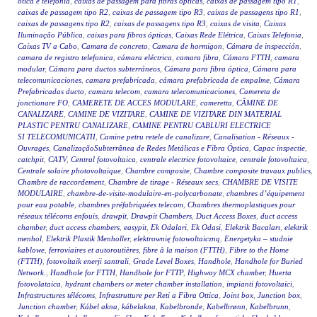
ótica e telefonia
,
caixas de passagem para fibras ópticas
,
caixas de passagem tipo R1
,
caixas de passagem tipo R2
,
caixas de passagem tipo R3
,
caixas de passagens tipo R1
,
caixas de passagens tipo R2
,
caixas de passagens tipo R3
,
caixas de visita
,
Caixas
Iluminação Pública
,
caixas para fibras ópticas
,
Caixas Rede Elétrica
,
Caixas Telefonia
,
Caixas TV a Cabo
,
Camara de concreto
,
Camara de hormigon
,
Cámara de inspección
,
camara de registro telefonica
,
cámara eléctrica
,
camara fibra
,
Cámara FTTH
,
camara
modular
,
Cámara para ductos subterráneos
,
Cámara para fibra óptica
,
Cámara para
telecomunicaciones
,
camara prefabricada
,
cámara prefabricada de empalme
,
Cámara
Prefabricadas ducto
,
camara telecom
,
camara telecomunicaciones
,
Camereta de
jonctionare FO
,
CAMERETE DE ACCES MODULARE
,
cameretta
,
CĂMINE DE
CANALIZARE
,
CAMINE DE VIZITARE
,
CAMINE DE VIZITARE DIN MATERIAL
PLASTIC PENTRU CANALIZARE
,
CAMINE PENTRU CABLURI ELECTRICE
SI TELECOMUNICATII
,
Camine petru retele de canalizare
,
Canalisation - Réseaux -
Ouvrages
,
CanalizaçãoSubterrânea de Redes Metálicas e Fibra Óptica
,
Capac inspectie
,
catchpit
,
CATV
,
Central fotovoltaica
,
centrale electrice fotovoltaice
,
centrale fotovoltaica
,
Centrale solaire photovoltaïque
,
Chambre composite
,
Chambre composite travaux publics
,
Chambre de raccordement
,
Chambre de tirage - Réseaux secs
,
CHAMBRE DE VISITE
MODULAIRE
,
chambre-de-visite-modulaire-en-polycarbonate
,
chambres d’équipement
pour eau potable
,
chambres préfabriquées telecom
,
Chambres thermoplastiques pour
réseaux télécoms enfouis
,
drawpit
,
Drawpit Chambers
,
Duct Access Boxes
,
duct access
chamber
,
duct access chambers
,
easypit
,
Ek Odalari
,
Ek Odasi
,
Elektrik Bacaları
,
elektrik
menhol
,
Elektrik Plastik Menholler
,
elektrownię fotowoltaiczną
,
Energetyka – studnie
kablowe
,
ferroviaires et autoroutières
,
fibre à la maison (FTTH)
,
Fibre to the Home
(FTTH)
,
fotovoltaik enerji santrali
,
Grade Level Boxes
,
Handhole
,
Handhole for Buried
Network.
,
Handhole for FTTH
,
Handhole for FTTP
,
Highway MCX chamber
,
Huerta
fotovolataica
,
hydrant chambers or meter chamber installation
,
impianti fotovoltaici
,
Infrastructures télécoms
,
Infrastrutture per Reti a Fibra Ottica
,
Joint box
,
Junction box
,
Junction chamber
,
Kábel akna
,
kábelakna
,
Kabelbronde
,
Kabelbrønn
,
Kabelbrunn
,