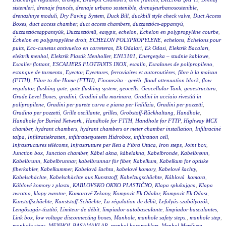
sistemleri
,
drenaje francés
,
drenaje urbano sostenible
,
drenajeurbanosostenible
,
drenazhnye moduli
,
Dry Paving System
,
Duck Bill
,
duckbill style check valve
,
Duct Access
Boxes
,
duct access chamber
,
duct access chambers
,
duzzasztócs-appantyú
,
duzzasztócsappantyúk
,
Duzzasztómű
,
easypit
,
echelon
,
Échelon en polypropylène courbe
,
Échelon en polypropylène droit
,
ECHELON POLYPROPYLENE
,
echelons
,
Échelons pour
puits
,
Eco-cunetas antivuelco en carreteras
,
Ek Odalari
,
Ek Odasi
,
Elektrik Bacaları
,
elektrik menhol
,
Elektrik Plastik Menholler
,
EN13101
,
Energetyka – studnie kablowe
,
Escalier flottant
,
ESCALIERS FLOTTANTS INOX
,
escalin
,
Escalones de polipropileno
,
estanque de tormenta
,
Eyector
,
Eyectores
,
ferroviaires et autoroutières
,
fibre à la maison
(FTTH)
,
Fibre to the Home (FTTH)
,
Finomszita - geréb
,
flood attenuation block
,
flow
regulator
,
flushing gate
,
gate flushing system
,
geocells
,
Geocellular Tank
,
geoestructura
,
Grade Level Boxes
,
gradini
,
Gradini alla marinara
,
Gradini in acciaio rivestiti in
polipropilene
,
Gradini per parete curva e piana per l'edilizia
,
Gradini per pozzetti
,
Gradino per pozzetti
,
Grille oscillante
,
grilles
,
Grobstoff-Rückhaltung
,
Handhole
,
Handhole for Buried Network.
,
Handhole for FTTH
,
Handhole for FTTP
,
Highway MCX
chamber
,
hydrant chambers
,
hydrant chambers or meter chamber installation
,
Infiltracinė
talpa
,
Infiltratiekratten
,
infiltratiesysteem Hidrobox
,
infiltration cell
,
Infrastructures télécoms
,
Infrastrutture per Reti a Fibra Ottica
,
Iron steps
,
Joint box
,
Junction box
,
Junction chamber
,
Kábel akna
,
kábelakna
,
Kabelbronde
,
Kabelbrønn
,
Kabelbrunn
,
Kabelbrunnar
,
kabelbrunnar för fiber
,
Kabelkum
,
Kabelkum for optiske
fiberkabler
,
Kabelkummer
,
Kabelová šachta
,
kabelové komory
,
Kabelové šachty
,
Kabelschächte
,
Kabelschächte aus Kunststoff
,
Kabelzugschächte
,
Káblová komora
,
Káblové komory z plastu
,
KABLOVSKO OKNO PLASTIČNO
,
Klapa spłukująca
,
Klapa
zwrotna
,
klapy zwrotne
,
Komorové Zekany
,
Kompozit Ek Odalar
,
Kompozit Ek Odası
,
Kunstoffschächte
,
Kunststoff-Schächte
,
La régulation de débit
,
Lefolyás-szabályozók
,
Lengősugár-tisztító
,
Limiteur de débit
,
limpiador autobasculante
,
limpiador basculantes
,
Link box
,
low voltage disconnecting boxes
,
Manhole
,
manhole safety steps.
,
manhole step
,
manhole steps
,
MENHOL BASAMAKLAR
,
menhol basamakları
,
Menhol Merdiven