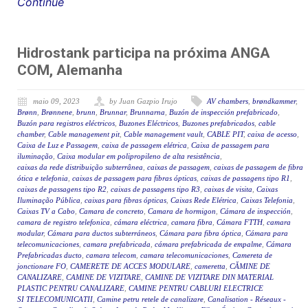
Continue
Hidrostank participa na próxima ANGA
COM, Alemanha
maio 09, 2023
by Juan Gazpio Irujo
AV chambers
,
brøndkammer
,
Brønn
,
Brønnene
,
brunn
,
Brunnar
,
Brunnarna
,
Buzón de inspección prefabricado
,
Buzón para registros eléctricos
,
Buzones Eléctricos
,
Buzones prefabricados
,
cable
chamber
,
Cable management pit
,
Cable management vault
,
CABLE PIT
,
caixa de acesso
,
Caixa de Luz e Passagem
,
caixa de passagem elétrica
,
Caixa de passagem para
iluminação
,
Caixa modular em polipropileno de alta resistência
,
caixas da rede distribuição subterrânea
,
caixas de passagem
,
caixas de passagem de fibra
ótica e telefonia
,
caixas de passagem para fibras ópticas
,
caixas de passagens tipo R1
,
caixas de passagens tipo R2
,
caixas de passagens tipo R3
,
caixas de visita
,
Caixas
Iluminação Pública
,
caixas para fibras ópticas
,
Caixas Rede Elétrica
,
Caixas Telefonia
,
Caixas TV a Cabo
,
Camara de concreto
,
Camara de hormigon
,
Cámara de inspección
,
camara de registro telefonica
,
cámara eléctrica
,
camara fibra
,
Cámara FTTH
,
camara
modular
,
Cámara para ductos subterráneos
,
Cámara para fibra óptica
,
Cámara para
telecomunicaciones
,
camara prefabricada
,
cámara prefabricada de empalme
,
Cámara
Prefabricadas ducto
,
camara telecom
,
camara telecomunicaciones
,
Camereta de
jonctionare FO
,
CAMERETE DE ACCES MODULARE
,
cameretta
,
CĂMINE DE
CANALIZARE
,
CAMINE DE VIZITARE
,
CAMINE DE VIZITARE DIN MATERIAL
PLASTIC PENTRU CANALIZARE
,
CAMINE PENTRU CABLURI ELECTRICE
SI TELECOMUNICATII
,
Camine petru retele de canalizare
,
Canalisation - Réseaux -