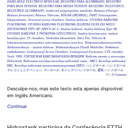
HAND-HOLE ELÉCTRICO MODULAR
,
REGISTRO PARA ALUMBRADO
,
REGISTRO
PARA BAJA TENSION
,
REGISTRO PARA MEDIA TENSION
,
REGISTRO TELEFONICO
,
REGISTROS ALUMBRADO
,
reinforced polypropylene manholes
,
Réseaux d'énergie
,
Réseaux ferroviaires
,
Réseaux Télécoms
,
RÖGAR (MENHOL)
,
ŠAHT
,
Schouwputten
,
Seksjonsbrønn
,
Structural access chambers
,
Studnia kablowa
,
STUDNIA KABLOWA
PLASTIKOWA
,
STUDNIA KABLOWA PLASTIKOWA ZŁOŻONA DUŻA DO WIELU
ZASTOSOWAŃ TYPU RF-SKPCV-AC-L
,
Studnie kablowe
,
studnie kablowe Typu SK
,
STUDNIE KABLOWE Z TWORZYWA SZTUCZNEGO
,
Studnie kana|tzacyjne
,
studnie
kanalizacyjne
,
SV chambers
,
Távközlési aknaelemek
,
Telco Pits
,
Télécom &
Infrastructuresautoroutières
,
telecommunication joint box
,
Telekommunikationsverteiler
,
Telekomunikacja – studnie kablowe
,
Telekomünikasyon Plastik Menholler
,
Trekkekum
,
trekkekummer
,
Underground Access Chambers
,
Underground Enclosures
,
UTX chamber
,
Vault
,
VRD
,
ГОРОДСКАЯ КАБЕЛЬНАЯ КАНАЛИЗАЦИЯ
,
Кабелни шахти и аксесоари
Hidrostank
,
Кабельные колодцы (колодцы кабельной связи - ККС)
,
Колодцы кабельные
ККС
,
Колодцы кабельные телекоммуникационные (ККТ)
,
ハンドホール
,
ハンドホール
テレコミュニケーション
,
マンホール
,
モジュラーハンドホール
,
電気 ハンドホール
0 Comment
Desculpe-nos, mas este texto esta apenas disponível
em Inglês Americano.
Continue
Hidrostank participa da Conferência FTTH