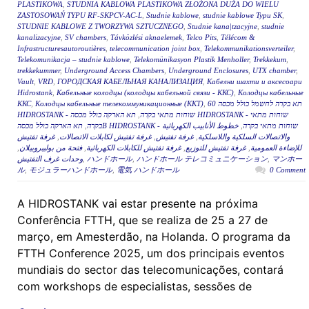
PLASTIKOWA
,
STUDNIA KABLOWA PLASTIKOWA ZŁOŻONA DUŻA DO WIELU
ZASTOSOWAŃ TYPU RF-SKPCV-AC-L
,
Studnie kablowe
,
studnie kablowe Typu SK
,
STUDNIE KABLOWE Z TWORZYWA SZTUCZNEGO
,
Studnie kana|tzacyjne
,
studnie
kanalizacyjne
,
SV chambers
,
Távközlési aknaelemek
,
Telco Pits
,
Télécom &
Infrastructuresautoroutières
,
telecommunication joint box
,
Telekommunikationsverteiler
,
Telekomunikacja – studnie kablowe
,
Telekomünikasyon Plastik Menholler
,
Trekkekum
,
trekkekummer
,
Underground Access Chambers
,
Underground Enclosures
,
UTX chamber
,
Vault
,
VRD
,
ГОРОДСКАЯ КАБЕЛЬНАЯ КАНАЛИЗАЦИЯ
,
Кабелни шахти и аксесоари
Hidrostank
,
Кабельные колодцы (колодцы кабельной связи - ККС)
,
Колодцы кабельные
ККС
,
Колодцы кабельные телекоммуникационные (ККТ)
,
תא בקרה לחשמל כולל מכסה 60
תא הארקה כולל מכסה HIDROSTANK - שוחות מתאי
,
HIDROSTANK - שוחות מתאי בקרה
,
בקרה
خطوط الأنابيب الكهربائية
,
תא הארקה כולל מכסהB HIDROSTANK - שוחות מתאי בקרה
غرفة تفتيش
,
غرفة تفتيش لكابلات الاتصالات
,
غرفة تفتيش
,
والاتصالات السلكية واللاسلكية
,
فتحة من بوليبروبيلان
,
غرفة تفتيش للكابلات الكهربائية
,
غرفة تفتيش للتوزيع
,
للإضاءة العمومية
وحدات غرف التفتيش
,
ハンドホール
,
ハンドホール テレコミュニケーション
,
マンホー
ル
,
モジュラーハンドホール
,
電気 ハンドホール
0 Comment
A HIDROSTANK vai estar presente na próxima
Conferência FTTH, que se realiza de 25 a 27 de
março, em Amesterdão, na Holanda. O programa da
FTTH Conference 2025, um dos principais eventos
mundiais do sector das telecomunicações, contará
com workshops de especialistas, sessões de