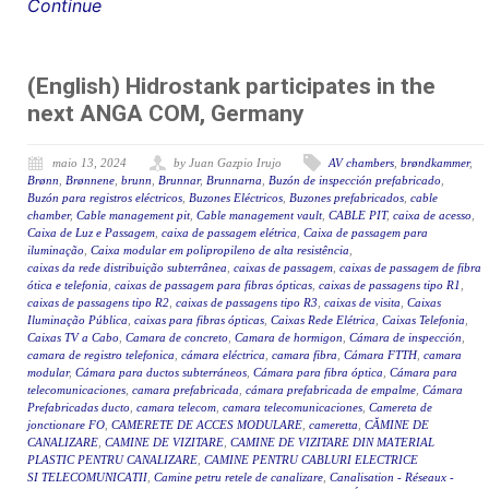
Continue
(English) Hidrostank participates in the
next ANGA COM, Germany
maio 13, 2024
by Juan Gazpio Irujo
AV chambers
,
brøndkammer
,
Brønn
,
Brønnene
,
brunn
,
Brunnar
,
Brunnarna
,
Buzón de inspección prefabricado
,
Buzón para registros eléctricos
,
Buzones Eléctricos
,
Buzones prefabricados
,
cable
chamber
,
Cable management pit
,
Cable management vault
,
CABLE PIT
,
caixa de acesso
,
Caixa de Luz e Passagem
,
caixa de passagem elétrica
,
Caixa de passagem para
iluminação
,
Caixa modular em polipropileno de alta resistência
,
caixas da rede distribuição subterrânea
,
caixas de passagem
,
caixas de passagem de fibra
ótica e telefonia
,
caixas de passagem para fibras ópticas
,
caixas de passagens tipo R1
,
caixas de passagens tipo R2
,
caixas de passagens tipo R3
,
caixas de visita
,
Caixas
Iluminação Pública
,
caixas para fibras ópticas
,
Caixas Rede Elétrica
,
Caixas Telefonia
,
Caixas TV a Cabo
,
Camara de concreto
,
Camara de hormigon
,
Cámara de inspección
,
camara de registro telefonica
,
cámara eléctrica
,
camara fibra
,
Cámara FTTH
,
camara
modular
,
Cámara para ductos subterráneos
,
Cámara para fibra óptica
,
Cámara para
telecomunicaciones
,
camara prefabricada
,
cámara prefabricada de empalme
,
Cámara
Prefabricadas ducto
,
camara telecom
,
camara telecomunicaciones
,
Camereta de
jonctionare FO
,
CAMERETE DE ACCES MODULARE
,
cameretta
,
CĂMINE DE
CANALIZARE
,
CAMINE DE VIZITARE
,
CAMINE DE VIZITARE DIN MATERIAL
PLASTIC PENTRU CANALIZARE
,
CAMINE PENTRU CABLURI ELECTRICE
SI TELECOMUNICATII
,
Camine petru retele de canalizare
,
Canalisation - Réseaux -