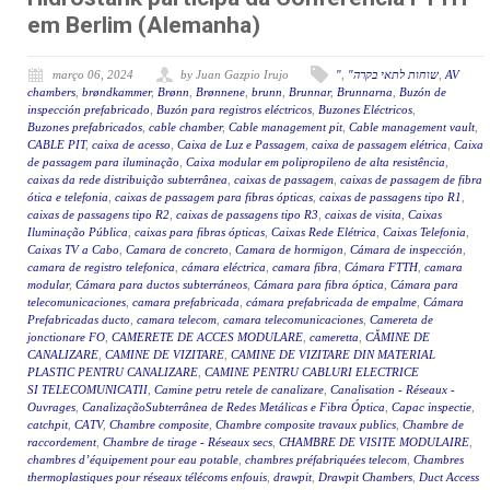
em Berlim (Alemanha)
março 06, 2024
by Juan Gazpio Irujo
"
,
"שוחות לתאי בקרה
,
AV
chambers
,
brøndkammer
,
Brønn
,
Brønnene
,
brunn
,
Brunnar
,
Brunnarna
,
Buzón de
inspección prefabricado
,
Buzón para registros eléctricos
,
Buzones Eléctricos
,
Buzones prefabricados
,
cable chamber
,
Cable management pit
,
Cable management vault
,
CABLE PIT
,
caixa de acesso
,
Caixa de Luz e Passagem
,
caixa de passagem elétrica
,
Caixa
de passagem para iluminação
,
Caixa modular em polipropileno de alta resistência
,
caixas da rede distribuição subterrânea
,
caixas de passagem
,
caixas de passagem de fibra
ótica e telefonia
,
caixas de passagem para fibras ópticas
,
caixas de passagens tipo R1
,
caixas de passagens tipo R2
,
caixas de passagens tipo R3
,
caixas de visita
,
Caixas
Iluminação Pública
,
caixas para fibras ópticas
,
Caixas Rede Elétrica
,
Caixas Telefonia
,
Caixas TV a Cabo
,
Camara de concreto
,
Camara de hormigon
,
Cámara de inspección
,
camara de registro telefonica
,
cámara eléctrica
,
camara fibra
,
Cámara FTTH
,
camara
modular
,
Cámara para ductos subterráneos
,
Cámara para fibra óptica
,
Cámara para
telecomunicaciones
,
camara prefabricada
,
cámara prefabricada de empalme
,
Cámara
Prefabricadas ducto
,
camara telecom
,
camara telecomunicaciones
,
Camereta de
jonctionare FO
,
CAMERETE DE ACCES MODULARE
,
cameretta
,
CĂMINE DE
CANALIZARE
,
CAMINE DE VIZITARE
,
CAMINE DE VIZITARE DIN MATERIAL
PLASTIC PENTRU CANALIZARE
,
CAMINE PENTRU CABLURI ELECTRICE
SI TELECOMUNICATII
,
Camine petru retele de canalizare
,
Canalisation - Réseaux -
Ouvrages
,
CanalizaçãoSubterrânea de Redes Metálicas e Fibra Óptica
,
Capac inspectie
,
catchpit
,
CATV
,
Chambre composite
,
Chambre composite travaux publics
,
Chambre de
raccordement
,
Chambre de tirage - Réseaux secs
,
CHAMBRE DE VISITE MODULAIRE
,
chambres d’équipement pour eau potable
,
chambres préfabriquées telecom
,
Chambres
thermoplastiques pour réseaux télécoms enfouis
,
drawpit
,
Drawpit Chambers
,
Duct Access