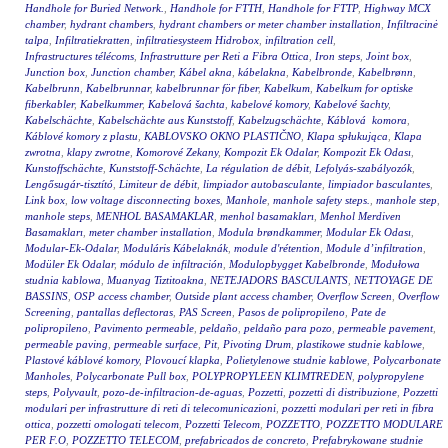
Handhole for Buried Network.
,
Handhole for FTTH
,
Handhole for FTTP
,
Highway MCX
chamber
,
hydrant chambers
,
hydrant chambers or meter chamber installation
,
Infiltracinė
talpa
,
Infiltratiekratten
,
infiltratiesysteem Hidrobox
,
infiltration cell
,
Infrastructures télécoms
,
Infrastrutture per Reti a Fibra Ottica
,
Iron steps
,
Joint box
,
Junction box
,
Junction chamber
,
Kábel akna
,
kábelakna
,
Kabelbronde
,
Kabelbrønn
,
Kabelbrunn
,
Kabelbrunnar
,
kabelbrunnar för fiber
,
Kabelkum
,
Kabelkum for optiske
fiberkabler
,
Kabelkummer
,
Kabelová šachta
,
kabelové komory
,
Kabelové šachty
,
Kabelschächte
,
Kabelschächte aus Kunststoff
,
Kabelzugschächte
,
Káblová komora
,
Káblové komory z plastu
,
KABLOVSKO OKNO PLASTIČNO
,
Klapa spłukująca
,
Klapa
zwrotna
,
klapy zwrotne
,
Komorové Zekany
,
Kompozit Ek Odalar
,
Kompozit Ek Odası
,
Kunstoffschächte
,
Kunststoff-Schächte
,
La régulation de débit
,
Lefolyás-szabályozók
,
Lengősugár-tisztító
,
Limiteur de débit
,
limpiador autobasculante
,
limpiador basculantes
,
Link box
,
low voltage disconnecting boxes
,
Manhole
,
manhole safety steps.
,
manhole step
,
manhole steps
,
MENHOL BASAMAKLAR
,
menhol basamakları
,
Menhol Merdiven
Basamakları
,
meter chamber installation
,
Modula brøndkammer
,
Modular Ek Odası
,
Modular-Ek-Odalar
,
Moduláris Kábelaknák
,
module d'rétention
,
Module d’infiltration
,
Modüler Ek Odalar
,
módulo de infiltración
,
Modulopbygget Kabelbronde
,
Modułowa
studnia kablowa
,
Muanyag Tiztitoakna
,
NETEJADORS BASCULANTS
,
NETTOYAGE DE
BASSINS
,
OSP access chamber
,
Outside plant access chamber
,
Overflow Screen
,
Overflow
Screening
,
pantallas deflectoras
,
PAS Screen
,
Pasos de polipropileno
,
Pate de
polipropileno
,
Pavimento permeable
,
peldaño
,
peldaño para pozo
,
permeable pavement
,
permeable paving
,
permeable surface
,
Pit
,
Pivoting Drum
,
plastikowe studnie kablowe
,
Plastové káblové komory
,
Plovoucí klapka
,
Polietylenowe studnie kablowe
,
Polycarbonate
Manholes
,
Polycarbonate Pull box
,
POLYPROPYLEEN KLIMTREDEN
,
polypropylene
steps
,
Polyvault
,
pozo-de-infiltracion-de-aguas
,
Pozzetti
,
pozzetti di distribuzione
,
Pozzetti
modulari per infrastrutture di reti di telecomunicazioni
,
pozzetti modulari per reti in fibra
ottica
,
pozzetti omologati telecom
,
Pozzetti Telecom
,
POZZETTO
,
POZZETTO MODULARE
PER F.O
,
POZZETTO TELECOM
,
prefabricados de concreto
,
Prefabrykowane studnie