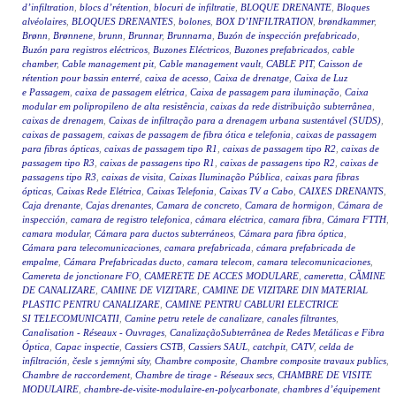
d’infiltration
,
blocs d’rétention
,
blocuri de infiltratie
,
BLOQUE DRENANTE
,
Bloques
alvéolaires
,
BLOQUES DRENANTES
,
bolones
,
BOX D’INFILTRATION
,
brøndkammer
,
Brønn
,
Brønnene
,
brunn
,
Brunnar
,
Brunnarna
,
Buzón de inspección prefabricado
,
Buzón para registros eléctricos
,
Buzones Eléctricos
,
Buzones prefabricados
,
cable
chamber
,
Cable management pit
,
Cable management vault
,
CABLE PIT
,
Caisson de
rétention pour bassin enterré
,
caixa de acesso
,
Caixa de drenatge
,
Caixa de Luz
e Passagem
,
caixa de passagem elétrica
,
Caixa de passagem para iluminação
,
Caixa
modular em polipropileno de alta resistência
,
caixas da rede distribuição subterrânea
,
caixas de drenagem
,
Caixas de infiltração para a drenagem urbana sustentável (SUDS)
,
caixas de passagem
,
caixas de passagem de fibra ótica e telefonia
,
caixas de passagem
para fibras ópticas
,
caixas de passagem tipo R1
,
caixas de passagem tipo R2
,
caixas de
passagem tipo R3
,
caixas de passagens tipo R1
,
caixas de passagens tipo R2
,
caixas de
passagens tipo R3
,
caixas de visita
,
Caixas Iluminação Pública
,
caixas para fibras
ópticas
,
Caixas Rede Elétrica
,
Caixas Telefonia
,
Caixas TV a Cabo
,
CAIXES DRENANTS
,
Caja drenante
,
Cajas drenantes
,
Camara de concreto
,
Camara de hormigon
,
Cámara de
inspección
,
camara de registro telefonica
,
cámara eléctrica
,
camara fibra
,
Cámara FTTH
,
camara modular
,
Cámara para ductos subterráneos
,
Cámara para fibra óptica
,
Cámara para telecomunicaciones
,
camara prefabricada
,
cámara prefabricada de
empalme
,
Cámara Prefabricadas ducto
,
camara telecom
,
camara telecomunicaciones
,
Camereta de jonctionare FO
,
CAMERETE DE ACCES MODULARE
,
cameretta
,
CĂMINE
DE CANALIZARE
,
CAMINE DE VIZITARE
,
CAMINE DE VIZITARE DIN MATERIAL
PLASTIC PENTRU CANALIZARE
,
CAMINE PENTRU CABLURI ELECTRICE
SI TELECOMUNICATII
,
Camine petru retele de canalizare
,
canales filtrantes
,
Canalisation - Réseaux - Ouvrages
,
CanalizaçãoSubterrânea de Redes Metálicas e Fibra
Óptica
,
Capac inspectie
,
Cassiers CSTB
,
Cassiers SAUL
,
catchpit
,
CATV
,
celda de
infiltración
,
česle s jemnými síty
,
Chambre composite
,
Chambre composite travaux publics
,
Chambre de raccordement
,
Chambre de tirage - Réseaux secs
,
CHAMBRE DE VISITE
MODULAIRE
,
chambre-de-visite-modulaire-en-polycarbonate
,
chambres d’équipement