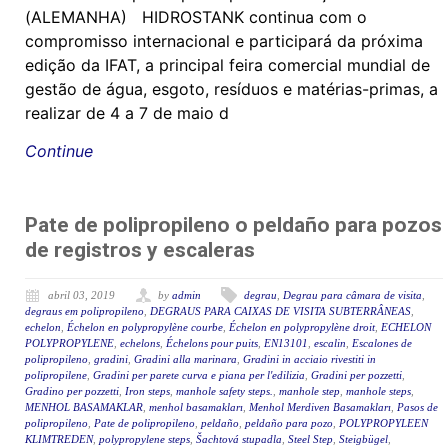
(ALEMANHA) HIDROSTANK continua com o
compromisso internacional e participará da próxima
edição da IFAT, a principal feira comercial mundial de
gestão de água, esgoto, resíduos e matérias-primas, a
realizar de 4 a 7 de maio d
Continue
Pate de polipropileno o peldaño para pozos
de registros y escaleras
abril 03, 2019
by
admin
degrau
,
Degrau para câmara de visita
,
degraus em polipropileno
,
DEGRAUS PARA CAIXAS DE VISITA SUBTERRÂNEAS
,
echelon
,
Échelon en polypropylène courbe
,
Échelon en polypropylène droit
,
ECHELON
POLYPROPYLENE
,
echelons
,
Échelons pour puits
,
EN13101
,
escalin
,
Escalones de
polipropileno
,
gradini
,
Gradini alla marinara
,
Gradini in acciaio rivestiti in
polipropilene
,
Gradini per parete curva e piana per l'edilizia
,
Gradini per pozzetti
,
Gradino per pozzetti
,
Iron steps
,
manhole safety steps.
,
manhole step
,
manhole steps
,
MENHOL BASAMAKLAR
,
menhol basamakları
,
Menhol Merdiven Basamakları
,
Pasos de
polipropileno
,
Pate de polipropileno
,
peldaño
,
peldaño para pozo
,
POLYPROPYLEEN
KLIMTREDEN
,
polypropylene steps
,
Šachtová stupadla
,
Steel Step
,
Steigbügel
,