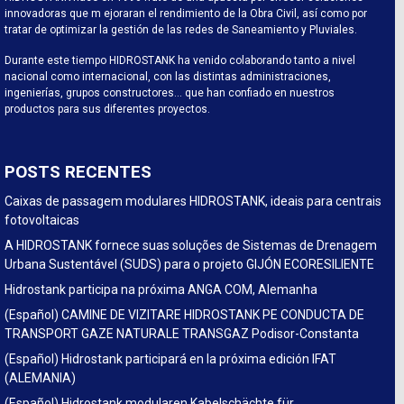
innovadoras que m ejoraran el rendimiento de la Obra Civil, así como por
tratar de optimizar la gestión de las redes de Saneamiento y Pluviales.
Durante este tiempo HIDROSTANK ha venido colaborando tanto a nivel
nacional como internacional, con las distintas administraciones,
ingenierías, grupos constructores… que han confiado en nuestros
productos para sus diferentes proyectos.
POSTS RECENTES
Caixas de passagem modulares HIDROSTANK, ideais para centrais
fotovoltaicas
A HIDROSTANK fornece suas soluções de Sistemas de Drenagem
Urbana Sustentável (SUDS) para o projeto GIJÓN ECORESILIENTE
Hidrostank participa na próxima ANGA COM, Alemanha
(Español) CAMINE DE VIZITARE HIDROSTANK PE CONDUCTA DE
TRANSPORT GAZE NATURALE TRANSGAZ Podisor-Constanta
(Español) Hidrostank participará en la próxima edición IFAT
(ALEMANIA)
(Español) Hidrostank modularen Kabelschächte für