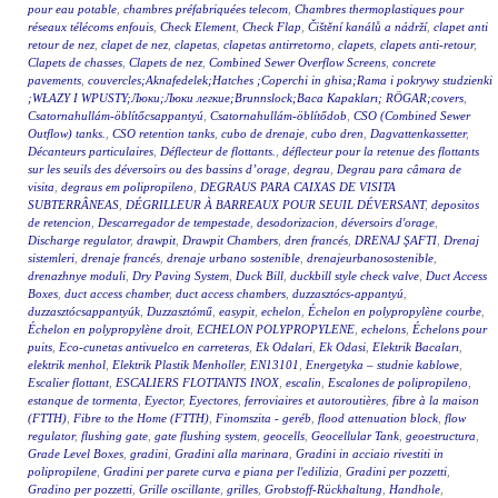
pour eau potable
,
chambres préfabriquées telecom
,
Chambres thermoplastiques pour
réseaux télécoms enfouis
,
Check Element
,
Check Flap
,
Čištění kanálů a nádrží
,
clapet anti
retour de nez
,
clapet de nez
,
clapetas
,
clapetas antirretorno
,
clapets
,
clapets anti-retour
,
Clapets de chasses
,
Clapets de nez
,
Combined Sewer Overflow Screens
,
concrete
pavements
,
couvercles;Aknafedelek;Hatches ;Coperchi in ghisa;Rama i pokrywy studzienki
;WŁAZY I WPUSTY;Люки;Люки легкие;Brunnslock;Baca Kapakları; RÖGAR;covers
,
Csatornahullám-öblítőcsappantyú
,
Csatornahullám-öblítődob
,
CSO (Combined Sewer
Outflow) tanks.
,
CSO retention tanks
,
cubo de drenaje
,
cubo dren
,
Dagvattenkassetter
,
Décanteurs particulaires
,
Déflecteur de flottants.
,
déflecteur pour la retenue des flottants
sur les seuils des déversoirs ou des bassins d’orage
,
degrau
,
Degrau para câmara de
visita
,
degraus em polipropileno
,
DEGRAUS PARA CAIXAS DE VISITA
SUBTERRÂNEAS
,
DÉGRILLEUR À BARREAUX POUR SEUIL DÉVERSANT
,
depositos
de retencion
,
Descarregador de tempestade
,
desodorizacion
,
déversoirs d'orage
,
Discharge regulator
,
drawpit
,
Drawpit Chambers
,
dren francés
,
DRENAJ ŞAFTI
,
Drenaj
sistemleri
,
drenaje francés
,
drenaje urbano sostenible
,
drenajeurbanosostenible
,
drenazhnye moduli
,
Dry Paving System
,
Duck Bill
,
duckbill style check valve
,
Duct Access
Boxes
,
duct access chamber
,
duct access chambers
,
duzzasztócs-appantyú
,
duzzasztócsappantyúk
,
Duzzasztómű
,
easypit
,
echelon
,
Échelon en polypropylène courbe
,
Échelon en polypropylène droit
,
ECHELON POLYPROPYLENE
,
echelons
,
Échelons pour
puits
,
Eco-cunetas antivuelco en carreteras
,
Ek Odalari
,
Ek Odasi
,
Elektrik Bacaları
,
elektrik menhol
,
Elektrik Plastik Menholler
,
EN13101
,
Energetyka – studnie kablowe
,
Escalier flottant
,
ESCALIERS FLOTTANTS INOX
,
escalin
,
Escalones de polipropileno
,
estanque de tormenta
,
Eyector
,
Eyectores
,
ferroviaires et autoroutières
,
fibre à la maison
(FTTH)
,
Fibre to the Home (FTTH)
,
Finomszita - geréb
,
flood attenuation block
,
flow
regulator
,
flushing gate
,
gate flushing system
,
geocells
,
Geocellular Tank
,
geoestructura
,
Grade Level Boxes
,
gradini
,
Gradini alla marinara
,
Gradini in acciaio rivestiti in
polipropilene
,
Gradini per parete curva e piana per l'edilizia
,
Gradini per pozzetti
,
Gradino per pozzetti
,
Grille oscillante
,
grilles
,
Grobstoff-Rückhaltung
,
Handhole
,