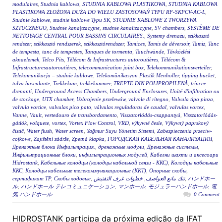
modulaires
,
Studnia kablowa
,
STUDNIA KABLOWA PLASTIKOWA
,
STUDNIA KABLOWA
PLASTIKOWA ZŁOŻONA DUŻA DO WIELU ZASTOSOWAŃ TYPU RF-SKPCV-AC-L
,
Studnie kablowe
,
studnie kablowe Typu SK
,
STUDNIE KABLOWE Z TWORZYWA
SZTUCZNEGO
,
Studnie kana|tzacyjne
,
studnie kanalizacyjne
,
SV chambers
,
SYSTÈME DE
NETTOYAGE CENTRAL POUR BASSINS CIRCULAIRES.
,
Systemy drenażu
,
szikkasztó
rendszer
,
szikkasztó rendszerek
,
szikkasztórendszer
,
Tamices
,
Tamis de déversoir
,
Tamiz
,
Tanc
de tempesta
,
tanc de tempestes
,
Tanques de tormenta
,
Tauchwände
,
Távközlési
aknaelemek
,
Telco Pits
,
Télécom & Infrastructures autoroutières
,
Télécom &
Infrastructuresautoroutières
,
telecommunication joint box
,
Telekommunikationsverteiler
,
Telekomunikacja – studnie kablowe
,
Telekomünikasyon Plastik Menholler
,
tipping bucket
,
tolva basculante
,
Trekkekum
,
trekkekummer
,
TREPTE DIN POLIPROPILENĂ
,
trincee
drenanti
,
Underground Access Chambers
,
Underground Enclosures
,
Unité d'infiltration ou
de stockage
,
UTX chamber
,
Uzbrojenie przelewów
,
valvole di ritegno
,
Valvula tipo pinza
,
valvula vortice
,
valvulas pico pato
,
válvulas reguladoras de caudal
,
valvulas vortex
,
Vanne
,
Vault
,
vertedouro de transbordamento
,
Visszatorlódás-csappantyú
,
Visszatorlódás-
gátlók
,
volquete
,
vortex
,
Vortex Flow Control
,
VRD
,
výkyvné česle
,
Výkyvný paprskový
čistič
,
Water flush
,
Water screen
,
Yağmur Suyu Yönetim Sistemi
,
Zabezpieczenia przeciw-
cofkowe
,
Zajištění zádrže
,
Zpetná klapka
,
ГОРОДСКАЯ КАБЕЛЬНАЯ КАНАЛИЗАЦИЯ
,
Дренажные блоки Инфильтрация.
,
дренажные модули
,
Дренажные системы
,
Инфильтрационные блоки
,
инфильтрационных модулей
,
Кабелни шахти и аксесоари
Hidrostank
,
Кабельные колодцы (колодцы кабельной связи - ККС)
,
Колодцы кабельные
ККС
,
Колодцы кабельные телекоммуникационные (ККТ)
,
Опорные скобы
,
сертификат ТР
,
Скобы ходовые
,
خطوات غرف التفتيش
,
تنك مانع العواصف
,
ハンドホー
ル
,
ハンドホール テレコミュニケーション
,
マンホール
,
モジュラーハンドホール
,
電
気 ハンドホール
0 Comment
HIDROSTANK participa da próxima edição da IFAT