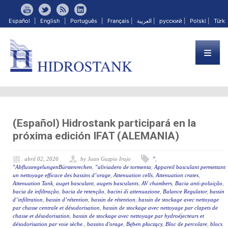
Español
|
English
|
Português
|
Français
|
العربية
|
русский
|
Polski
|
Türk
(Español) Hidrostank participará en la
próxima edición IFAT (ALEMANIA)
abril 02, 2026
by Juan Gazpio Irujo
"
,
"AbflussregelungenBürstenrechen
,
"aliviadero de tormenta
,
Appareil basculant permettant
un nettoyage efficace des bassins d’orage
,
Attenuation cells
,
Attenuation crates
,
Attenuation Tank
,
auget basculant
,
augets basculants
,
AV chambers
,
Bacia anti-poluição
,
bacia de infiltração
,
bacia de retenção
,
bacini di attenuazione
,
Balance Regulator
,
bassin
d’infiltration
,
bassin d’rétention
,
bassin de rétention
,
bassin de stockage avec nettoyage
par chasse centrale et désodorisation
,
bassin de stockage avec nettoyage par clapets de
chasse et désodorisation
,
bassin de stockage avec nettoyage par hydroéjecteurs et
désodorisation par voie sèche.
,
bassins d'orage
,
Bęben płuczący
,
Bloc de percolare
,
blocs