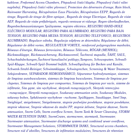
kablowe
,
Preformed Access Chambers
,
Přepadová čistící klapka
,
Přepadový čistící válec
naplněný
,
Přepadový čistící válec plovoucí
,
Protection des déversoirs d'orage
,
Rain block
,
Rainwater Harvesting
,
Récupération Eaux Pluviales
,
Récupération EEPP
,
Regards de
tirage
,
Regards de tirage de fibre optique.
,
Regards de tirage Electrique
,
Regards de visite
AEP
,
Regards de visite préfabriqués
,
regards ventouse et vidange
,
Regen-überlaufbecken
,
Regenbeckenausrüstungen Spülsysteme
,
registro eléctrico
,
REGISTRO HAND-HOLE
ELÉCTRICO MODULAR
,
REGISTRO PARA ALUMBRADO
,
REGISTRO PARA BAJA
TENSION
,
REGISTRO PARA MEDIA TENSION
,
REGISTRO TELEFONICO
,
REGISTROS
ALUMBRADO
,
Regulace odtoku
,
Regulacja odpływu ze zbiorników
,
Régulateur de débit
,
Régulateur de débit vortex
,
REGULATEUR VORTEX
,
reinforced polypropylene manholes
,
Réseaux d'énergie
,
Réseaux ferroviaires
,
Réseaux Télécoms
,
RÖGAR (MENHOL)
,
Rückstauklappe
,
Rückstausicherung
,
Rückstauventil
,
Šachtová stupadla
,
ŠAHT
,
SAUL
,
Schachtabdeckungen;Šachtové kanalizační poklopy;Tampons
,
Schouwputten
,
Schwall-
Spül-Klappe
,
Schwall-Spül-Trommel befüllt
,
Schwallspülung für Becken und Kanäle
,
Schwenk-Strahl-Reiniger
,
Schwimmklappe
,
Schwingrechen
,
Screening & Water Treatment
,
Seksjonsbrønn
,
SEPARADOR HIDRODINÁMICO
,
Séparateur hydrodynamique
,
sistemas
de limpieza autobasculantes
,
sistemas de limpieza basculantes
,
Sistemas de limpieza por
clapetas
,
Sistemas de limpieza por compuertas
,
Sistemas de limpieza por vacío
,
sisteme de
infiltratie
,
Sita gęste
,
sito wychyłowe
,
skrzynek rozsączających
,
Skrzynki retencyjno
- rozsączające
,
Skrzynki rozsączające
,
Soakaway attenuation units
,
Soakaway Modules
,
sokaway bobex
,
Spłukiwanie wychyłowe –ruchome
,
Spülkippen
,
Stauklappe
,
Steel Step
,
Steigbügel
,
steigelement
,
Steigelemente
,
stopnie podwójne powlekane
,
stopnie powlekane
,
stopnie włazowe
,
Stopnie włazowe do studni PP
,
stopnie żeliwne
,
Stopnie złazowe
,
Storm
attenuation
,
Storm Cells
,
Storm overflow Screen
,
Storm Tank & Sewer Cleansing
,
STORM
WATER RETENTION TANKS
,
StormCrates
,
stormscreen
,
stormtank
,
Stormwater
,
Stormwater attenuation
,
Stormwater discharge systems and combined sewer overflows
,
Stormwater Management Solutions
,
STORMWATER TANKS
,
Structural access chambers
,
Structure nid d’abeilles
,
Structures de infiltration modulaires
,
Structures de rétention