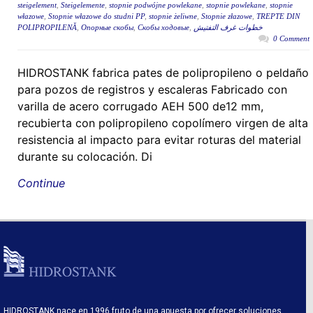
steigelement
,
Steigelemente
,
stopnie podwójne powlekane
,
stopnie powlekane
,
stopnie
włazowe
,
Stopnie włazowe do studni PP
,
stopnie żeliwne
,
Stopnie złazowe
,
TREPTE DIN
POLIPROPILENĂ
,
Опорные скобы
,
Скобы ходовые
,
خطوات غرف التفتيش
0 Comment
HIDROSTANK fabrica pates de polipropileno o peldaño
para pozos de registros y escaleras Fabricado con
varilla de acero corrugado AEH 500 de12 mm,
recubierta con polipropileno copolímero virgen de alta
resistencia al impacto para evitar roturas del material
durante su colocación. Di
Continue
HIDROSTANK nace en 1996 fruto de una apuesta por ofrecer soluciones