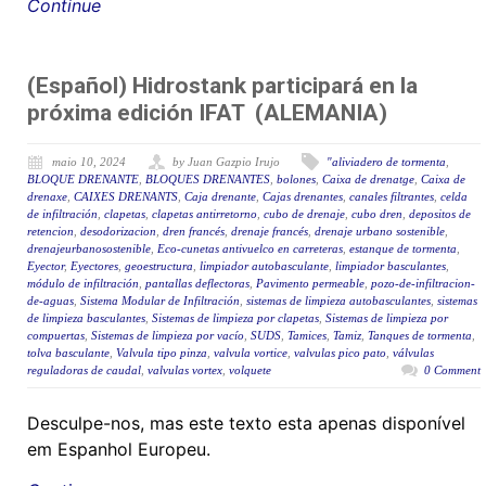
Continue
(Español) Hidrostank participará en la
próxima edición IFAT (ALEMANIA)
maio 10, 2024
by Juan Gazpio Irujo
"aliviadero de tormenta
,
BLOQUE DRENANTE
,
BLOQUES DRENANTES
,
bolones
,
Caixa de drenatge
,
Caixa de
drenaxe
,
CAIXES DRENANTS
,
Caja drenante
,
Cajas drenantes
,
canales filtrantes
,
celda
de infiltración
,
clapetas
,
clapetas antirretorno
,
cubo de drenaje
,
cubo dren
,
depositos de
retencion
,
desodorizacion
,
dren francés
,
drenaje francés
,
drenaje urbano sostenible
,
drenajeurbanosostenible
,
Eco-cunetas antivuelco en carreteras
,
estanque de tormenta
,
Eyector
,
Eyectores
,
geoestructura
,
limpiador autobasculante
,
limpiador basculantes
,
módulo de infiltración
,
pantallas deflectoras
,
Pavimento permeable
,
pozo-de-infiltracion-
de-aguas
,
Sistema Modular de Infiltración
,
sistemas de limpieza autobasculantes
,
sistemas
de limpieza basculantes
,
Sistemas de limpieza por clapetas
,
Sistemas de limpieza por
compuertas
,
Sistemas de limpieza por vacío
,
SUDS
,
Tamices
,
Tamiz
,
Tanques de tormenta
,
tolva basculante
,
Valvula tipo pinza
,
valvula vortice
,
valvulas pico pato
,
válvulas
reguladoras de caudal
,
valvulas vortex
,
volquete
0 Comment
Desculpe-nos, mas este texto esta apenas disponível
em Espanhol Europeu.