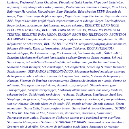
kablowe
,
Preformed Access Chambers
,
Přepadová čistící klapka
,
Přepadový čistící válec
naplněný
,
Přepadový čistící válec plovoucí
,
Protection des déversoirs d'orage
,
Rain block
,
Rainwater Harvesting
,
Récupération Eaux Pluviales
,
Récupération EEPP
,
Regards de
tirage
,
Regards de tirage de fibre optique.
,
Regards de tirage Electrique
,
Regards de visite
AEP
,
Regards de visite préfabriqués
,
regards ventouse et vidange
,
Regen-überlaufbecken
,
Regenbeckenausrüstungen Spülsysteme
,
registro eléctrico
,
REGISTRO HAND-HOLE
ELÉCTRICO MODULAR
,
REGISTRO PARA ALUMBRADO
,
REGISTRO PARA BAJA
TENSION
,
REGISTRO PARA MEDIA TENSION
,
REGISTRO TELEFONICO
,
REGISTROS
ALUMBRADO
,
Regulace odtoku
,
Regulacja odpływu ze zbiorników
,
Régulateur de débit
,
Régulateur de débit vortex
,
REGULATEUR VORTEX
,
reinforced polypropylene manholes
,
Réseaux d'énergie
,
Réseaux ferroviaires
,
Réseaux Télécoms
,
RÖGAR (MENHOL)
,
Rückstauklappe
,
Rückstausicherung
,
Rückstauventil
,
Šachtová stupadla
,
ŠAHT
,
SAUL
,
Schachtabdeckungen;Šachtové kanalizační poklopy;Tampons
,
Schouwputten
,
Schwall-
Spül-Klappe
,
Schwall-Spül-Trommel befüllt
,
Schwallspülung für Becken und Kanäle
,
Schwenk-Strahl-Reiniger
,
Schwimmklappe
,
Schwingrechen
,
Screening & Water Treatment
,
Seksjonsbrønn
,
SEPARADOR HIDRODINÁMICO
,
Séparateur hydrodynamique
,
sistemas
de limpieza autobasculantes
,
sistemas de limpieza basculantes
,
Sistemas de limpieza por
clapetas
,
Sistemas de limpieza por compuertas
,
Sistemas de limpieza por vacío
,
sisteme de
infiltratie
,
Sita gęste
,
sito wychyłowe
,
skrzynek rozsączających
,
Skrzynki retencyjno
- rozsączające
,
Skrzynki rozsączające
,
Soakaway attenuation units
,
Soakaway Modules
,
sokaway bobex
,
Spłukiwanie wychyłowe –ruchome
,
Spülkippen
,
Stauklappe
,
Steel Step
,
Steigbügel
,
steigelement
,
Steigelemente
,
stopnie podwójne powlekane
,
stopnie powlekane
,
stopnie włazowe
,
Stopnie włazowe do studni PP
,
stopnie żeliwne
,
Stopnie złazowe
,
Storm
attenuation
,
Storm Cells
,
Storm overflow Screen
,
Storm Tank & Sewer Cleansing
,
STORM
WATER RETENTION TANKS
,
StormCrates
,
stormscreen
,
stormtank
,
Stormwater
,
Stormwater attenuation
,
Stormwater discharge systems and combined sewer overflows
,
Stormwater Management Solutions
,
STORMWATER TANKS
,
Structural access chambers
,
Structure nid d’abeilles
,
Structures de infiltration modulaires
,
Structures de rétention