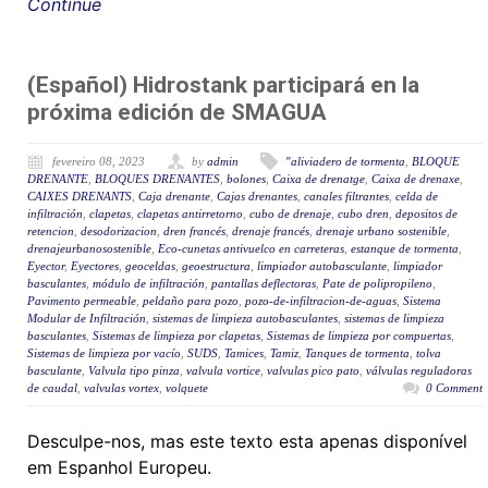
Continue
(Español) Hidrostank participará en la
próxima edición de SMAGUA
fevereiro 08, 2023
by
admin
"aliviadero de tormenta
,
BLOQUE
DRENANTE
,
BLOQUES DRENANTES
,
bolones
,
Caixa de drenatge
,
Caixa de drenaxe
,
CAIXES DRENANTS
,
Caja drenante
,
Cajas drenantes
,
canales filtrantes
,
celda de
infiltración
,
clapetas
,
clapetas antirretorno
,
cubo de drenaje
,
cubo dren
,
depositos de
retencion
,
desodorizacion
,
dren francés
,
drenaje francés
,
drenaje urbano sostenible
,
drenajeurbanosostenible
,
Eco-cunetas antivuelco en carreteras
,
estanque de tormenta
,
Eyector
,
Eyectores
,
geoceldas
,
geoestructura
,
limpiador autobasculante
,
limpiador
basculantes
,
módulo de infiltración
,
pantallas deflectoras
,
Pate de polipropileno
,
Pavimento permeable
,
peldaño para pozo
,
pozo-de-infiltracion-de-aguas
,
Sistema
Modular de Infiltración
,
sistemas de limpieza autobasculantes
,
sistemas de limpieza
basculantes
,
Sistemas de limpieza por clapetas
,
Sistemas de limpieza por compuertas
,
Sistemas de limpieza por vacío
,
SUDS
,
Tamices
,
Tamiz
,
Tanques de tormenta
,
tolva
basculante
,
Valvula tipo pinza
,
valvula vortice
,
valvulas pico pato
,
válvulas reguladoras
de caudal
,
valvulas vortex
,
volquete
0 Comment
Desculpe-nos, mas este texto esta apenas disponível
em Espanhol Europeu.