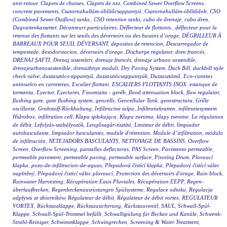
anti-retour
,
Clapets de chasses
,
Clapets de nez
,
Combined Sewer Overflow Screens
,
concrete pavements
,
Csatornahullám-öblítőcsappantyú
,
Csatornahullám-öblítődob
,
CSO
(Combined Sewer Outflow) tanks.
,
CSO retention tanks
,
cubo de drenaje
,
cubo dren
,
Dagvattenkassetter
,
Décanteurs particulaires
,
Déflecteur de flottants.
,
déflecteur pour la
retenue des flottants sur les seuils des déversoirs ou des bassins d’orage
,
DÉGRILLEUR À
BARREAUX POUR SEUIL DÉVERSANT
,
depositos de retencion
,
Descarregador de
tempestade
,
desodorizacion
,
déversoirs d'orage
,
Discharge regulator
,
dren francés
,
DRENAJ ŞAFTI
,
Drenaj sistemleri
,
drenaje francés
,
drenaje urbano sostenible
,
drenajeurbanosostenible
,
drenazhnye moduli
,
Dry Paving System
,
Duck Bill
,
duckbill style
check valve
,
duzzasztócs-appantyú
,
duzzasztócsappantyúk
,
Duzzasztómű
,
Eco-cunetas
antivuelco en carreteras
,
Escalier flottant
,
ESCALIERS FLOTTANTS INOX
,
estanque de
tormenta
,
Eyector
,
Eyectores
,
Finomszita - geréb
,
flood attenuation block
,
flow regulator
,
flushing gate
,
gate flushing system
,
geocells
,
Geocellular Tank
,
geoestructura
,
Grille
oscillante
,
Grobstoff-Rückhaltung
,
Infiltracinė talpa
,
Infiltratiekratten
,
infiltratiesysteem
Hidrobox
,
infiltration cell
,
Klapa spłukująca
,
Klapa zwrotna
,
klapy zwrotne
,
La régulation
de débit
,
Lefolyás-szabályozók
,
Lengősugár-tisztító
,
Limiteur de débit
,
limpiador
autobasculante
,
limpiador basculantes
,
module d'rétention
,
Module d’infiltration
,
módulo
de infiltración
,
NETEJADORS BASCULANTS
,
NETTOYAGE DE BASSINS
,
Overflow
Screen
,
Overflow Screening
,
pantallas deflectoras
,
PAS Screen
,
Pavimento permeable
,
permeable pavement
,
permeable paving
,
permeable surface
,
Pivoting Drum
,
Plovoucí
klapka
,
pozo-de-infiltracion-de-aguas
,
Přepadová čistící klapka
,
Přepadový čistící válec
naplněný
,
Přepadový čistící válec plovoucí
,
Protection des déversoirs d'orage
,
Rain block
,
Rainwater Harvesting
,
Récupération Eaux Pluviales
,
Récupération EEPP
,
Regen-
überlaufbecken
,
Regenbeckenausrüstungen Spülsysteme
,
Regulace odtoku
,
Regulacja
odpływu ze zbiorników
,
Régulateur de débit
,
Régulateur de débit vortex
,
REGULATEUR
VORTEX
,
Rückstauklappe
,
Rückstausicherung
,
Rückstauventil
,
SAUL
,
Schwall-Spül-
Klappe
,
Schwall-Spül-Trommel befüllt
,
Schwallspülung für Becken und Kanäle
,
Schwenk-
Strahl-Reiniger
,
Schwimmklappe
,
Schwingrechen
,
Screening & Water Treatment
,