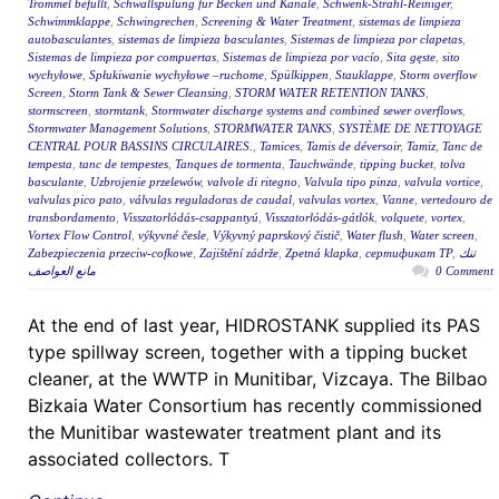
Trommel befüllt
,
Schwallspülung für Becken und Kanäle
,
Schwenk-Strahl-Reiniger
,
Schwimmklappe
,
Schwingrechen
,
Screening & Water Treatment
,
sistemas de limpieza
autobasculantes
,
sistemas de limpieza basculantes
,
Sistemas de limpieza por clapetas
,
Sistemas de limpieza por compuertas
,
Sistemas de limpieza por vacío
,
Sita gęste
,
sito
wychyłowe
,
Spłukiwanie wychyłowe –ruchome
,
Spülkippen
,
Stauklappe
,
Storm overflow
Screen
,
Storm Tank & Sewer Cleansing
,
STORM WATER RETENTION TANKS
,
stormscreen
,
stormtank
,
Stormwater discharge systems and combined sewer overflows
,
Stormwater Management Solutions
,
STORMWATER TANKS
,
SYSTÈME DE NETTOYAGE
CENTRAL POUR BASSINS CIRCULAIRES.
,
Tamices
,
Tamis de déversoir
,
Tamiz
,
Tanc de
tempesta
,
tanc de tempestes
,
Tanques de tormenta
,
Tauchwände
,
tipping bucket
,
tolva
basculante
,
Uzbrojenie przelewów
,
valvole di ritegno
,
Valvula tipo pinza
,
valvula vortice
,
valvulas pico pato
,
válvulas reguladoras de caudal
,
valvulas vortex
,
Vanne
,
vertedouro de
transbordamento
,
Visszatorlódás-csappantyú
,
Visszatorlódás-gátlók
,
volquete
,
vortex
,
Vortex Flow Control
,
výkyvné česle
,
Výkyvný paprskový čistič
,
Water flush
,
Water screen
,
Zabezpieczenia przeciw-cofkowe
,
Zajištění zádrže
,
Zpetná klapka
,
сертификат ТР
,
تنك
مانع العواصف
0 Comment
At the end of last year, HIDROSTANK supplied its PAS
type spillway screen, together with a tipping bucket
cleaner, at the WWTP in Munitibar, Vizcaya. The Bilbao
Bizkaia Water Consortium has recently commissioned
the Munitibar wastewater treatment plant and its
associated collectors. T