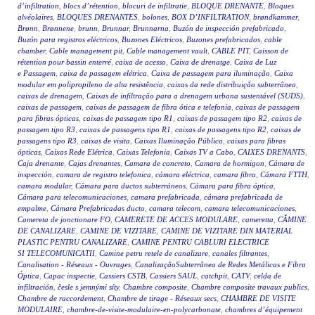
d’infiltration
,
blocs d’rétention
,
blocuri de infiltratie
,
BLOQUE DRENANTE
,
Bloques
alvéolaires
,
BLOQUES DRENANTES
,
bolones
,
BOX D’INFILTRATION
,
brøndkammer
,
Brønn
,
Brønnene
,
brunn
,
Brunnar
,
Brunnarna
,
Buzón de inspección prefabricado
,
Buzón para registros eléctricos
,
Buzones Eléctricos
,
Buzones prefabricados
,
cable
chamber
,
Cable management pit
,
Cable management vault
,
CABLE PIT
,
Caisson de
rétention pour bassin enterré
,
caixa de acesso
,
Caixa de drenatge
,
Caixa de Luz
e Passagem
,
caixa de passagem elétrica
,
Caixa de passagem para iluminação
,
Caixa
modular em polipropileno de alta resistência
,
caixas da rede distribuição subterrânea
,
caixas de drenagem
,
Caixas de infiltração para a drenagem urbana sustentável (SUDS)
,
caixas de passagem
,
caixas de passagem de fibra ótica e telefonia
,
caixas de passagem
para fibras ópticas
,
caixas de passagem tipo R1
,
caixas de passagem tipo R2
,
caixas de
passagem tipo R3
,
caixas de passagens tipo R1
,
caixas de passagens tipo R2
,
caixas de
passagens tipo R3
,
caixas de visita
,
Caixas Iluminação Pública
,
caixas para fibras
ópticas
,
Caixas Rede Elétrica
,
Caixas Telefonia
,
Caixas TV a Cabo
,
CAIXES DRENANTS
,
Caja drenante
,
Cajas drenantes
,
Camara de concreto
,
Camara de hormigon
,
Cámara de
inspección
,
camara de registro telefonica
,
cámara eléctrica
,
camara fibra
,
Cámara FTTH
,
camara modular
,
Cámara para ductos subterráneos
,
Cámara para fibra óptica
,
Cámara para telecomunicaciones
,
camara prefabricada
,
cámara prefabricada de
empalme
,
Cámara Prefabricadas ducto
,
camara telecom
,
camara telecomunicaciones
,
Camereta de jonctionare FO
,
CAMERETE DE ACCES MODULARE
,
cameretta
,
CĂMINE
DE CANALIZARE
,
CAMINE DE VIZITARE
,
CAMINE DE VIZITARE DIN MATERIAL
PLASTIC PENTRU CANALIZARE
,
CAMINE PENTRU CABLURI ELECTRICE
SI TELECOMUNICATII
,
Camine petru retele de canalizare
,
canales filtrantes
,
Canalisation - Réseaux - Ouvrages
,
CanalizaçãoSubterrânea de Redes Metálicas e Fibra
Óptica
,
Capac inspectie
,
Cassiers CSTB
,
Cassiers SAUL
,
catchpit
,
CATV
,
celda de
infiltración
,
česle s jemnými síty
,
Chambre composite
,
Chambre composite travaux publics
,
Chambre de raccordement
,
Chambre de tirage - Réseaux secs
,
CHAMBRE DE VISITE
MODULAIRE
,
chambre-de-visite-modulaire-en-polycarbonate
,
chambres d’équipement