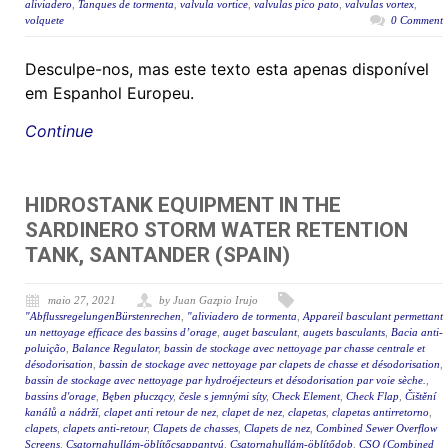
aliviadero
,
Tanques de tormenta
,
valvula vortice
,
valvulas pico pato
,
valvulas vortex
,
volquete
0 Comment
Desculpe-nos, mas este texto esta apenas disponível
em Espanhol Europeu.
Continue
HIDROSTANK EQUIPMENT IN THE
SARDINERO STORM WATER RETENTION
TANK, SANTANDER (SPAIN)
maio 27, 2021
by Juan Gazpio Irujo
"AbflussregelungenBürstenrechen
,
"aliviadero de tormenta
,
Appareil basculant permettant
un nettoyage efficace des bassins d’orage
,
auget basculant
,
augets basculants
,
Bacia anti-
poluição
,
Balance Regulator
,
bassin de stockage avec nettoyage par chasse centrale et
désodorisation
,
bassin de stockage avec nettoyage par clapets de chasse et désodorisation
,
bassin de stockage avec nettoyage par hydroéjecteurs et désodorisation par voie sèche.
,
bassins d'orage
,
Bęben płuczący
,
česle s jemnými síty
,
Check Element
,
Check Flap
,
Čištění
kanálů a nádrží
,
clapet anti retour de nez
,
clapet de nez
,
clapetas
,
clapetas antirretorno
,
clapets
,
clapets anti-retour
,
Clapets de chasses
,
Clapets de nez
,
Combined Sewer Overflow
Screens
,
Csatornahullám-öblítőcsappantyú
,
Csatornahullám-öblítődob
,
CSO (Combined