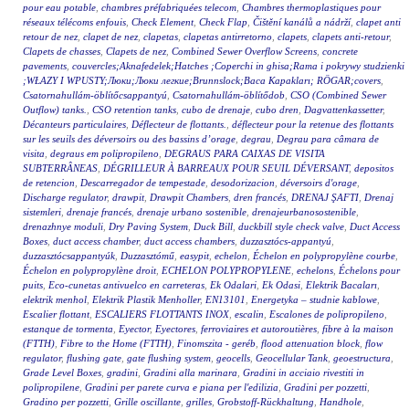
pour eau potable
,
chambres préfabriquées telecom
,
Chambres thermoplastiques pour
réseaux télécoms enfouis
,
Check Element
,
Check Flap
,
Čištění kanálů a nádrží
,
clapet anti
retour de nez
,
clapet de nez
,
clapetas
,
clapetas antirretorno
,
clapets
,
clapets anti-retour
,
Clapets de chasses
,
Clapets de nez
,
Combined Sewer Overflow Screens
,
concrete
pavements
,
couvercles;Aknafedelek;Hatches ;Coperchi in ghisa;Rama i pokrywy studzienki
;WŁAZY I WPUSTY;Люки;Люки легкие;Brunnslock;Baca Kapakları; RÖGAR;covers
,
Csatornahullám-öblítőcsappantyú
,
Csatornahullám-öblítődob
,
CSO (Combined Sewer
Outflow) tanks.
,
CSO retention tanks
,
cubo de drenaje
,
cubo dren
,
Dagvattenkassetter
,
Décanteurs particulaires
,
Déflecteur de flottants.
,
déflecteur pour la retenue des flottants
sur les seuils des déversoirs ou des bassins d’orage
,
degrau
,
Degrau para câmara de
visita
,
degraus em polipropileno
,
DEGRAUS PARA CAIXAS DE VISITA
SUBTERRÂNEAS
,
DÉGRILLEUR À BARREAUX POUR SEUIL DÉVERSANT
,
depositos
de retencion
,
Descarregador de tempestade
,
desodorizacion
,
déversoirs d'orage
,
Discharge regulator
,
drawpit
,
Drawpit Chambers
,
dren francés
,
DRENAJ ŞAFTI
,
Drenaj
sistemleri
,
drenaje francés
,
drenaje urbano sostenible
,
drenajeurbanosostenible
,
drenazhnye moduli
,
Dry Paving System
,
Duck Bill
,
duckbill style check valve
,
Duct Access
Boxes
,
duct access chamber
,
duct access chambers
,
duzzasztócs-appantyú
,
duzzasztócsappantyúk
,
Duzzasztómű
,
easypit
,
echelon
,
Échelon en polypropylène courbe
,
Échelon en polypropylène droit
,
ECHELON POLYPROPYLENE
,
echelons
,
Échelons pour
puits
,
Eco-cunetas antivuelco en carreteras
,
Ek Odalari
,
Ek Odasi
,
Elektrik Bacaları
,
elektrik menhol
,
Elektrik Plastik Menholler
,
EN13101
,
Energetyka – studnie kablowe
,
Escalier flottant
,
ESCALIERS FLOTTANTS INOX
,
escalin
,
Escalones de polipropileno
,
estanque de tormenta
,
Eyector
,
Eyectores
,
ferroviaires et autoroutières
,
fibre à la maison
(FTTH)
,
Fibre to the Home (FTTH)
,
Finomszita - geréb
,
flood attenuation block
,
flow
regulator
,
flushing gate
,
gate flushing system
,
geocells
,
Geocellular Tank
,
geoestructura
,
Grade Level Boxes
,
gradini
,
Gradini alla marinara
,
Gradini in acciaio rivestiti in
polipropilene
,
Gradini per parete curva e piana per l'edilizia
,
Gradini per pozzetti
,
Gradino per pozzetti
,
Grille oscillante
,
grilles
,
Grobstoff-Rückhaltung
,
Handhole
,