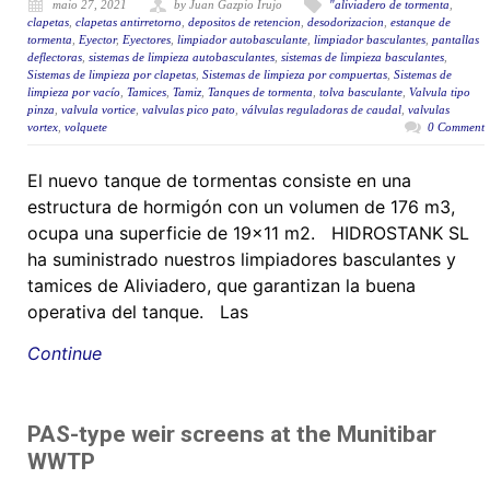
maio 27, 2021
by Juan Gazpio Irujo
"aliviadero de tormenta
,
clapetas
,
clapetas antirretorno
,
depositos de retencion
,
desodorizacion
,
estanque de
tormenta
,
Eyector
,
Eyectores
,
limpiador autobasculante
,
limpiador basculantes
,
pantallas
deflectoras
,
sistemas de limpieza autobasculantes
,
sistemas de limpieza basculantes
,
Sistemas de limpieza por clapetas
,
Sistemas de limpieza por compuertas
,
Sistemas de
limpieza por vacío
,
Tamices
,
Tamiz
,
Tanques de tormenta
,
tolva basculante
,
Valvula tipo
pinza
,
valvula vortice
,
valvulas pico pato
,
válvulas reguladoras de caudal
,
valvulas
vortex
,
volquete
0 Comment
El nuevo tanque de tormentas consiste en una
estructura de hormigón con un volumen de 176 m3,
ocupa una superficie de 19×11 m2. HIDROSTANK SL
ha suministrado nuestros limpiadores basculantes y
tamices de Aliviadero, que garantizan la buena
operativa del tanque. Las
Continue
PAS-type weir screens at the Munitibar
WWTP