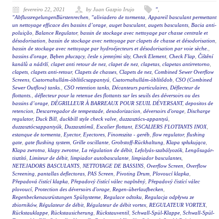
fevereiro 22, 2021
by Juan Gazpio Irujo
"
,
"AbflussregelungenBürstenrechen
,
"aliviadero de tormenta
,
Appareil basculant permettant
un nettoyage efficace des bassins d’orage
,
auget basculant
,
augets basculants
,
Bacia anti-
poluição
,
Balance Regulator
,
bassin de stockage avec nettoyage par chasse centrale et
désodorisation
,
bassin de stockage avec nettoyage par clapets de chasse et désodorisation
,
bassin de stockage avec nettoyage par hydroéjecteurs et désodorisation par voie sèche.
,
bassins d'orage
,
Bęben płuczący
,
česle s jemnými síty
,
Check Element
,
Check Flap
,
Čištění
kanálů a nádrží
,
clapet anti retour de nez
,
clapet de nez
,
clapetas
,
clapetas antirretorno
,
clapets
,
clapets anti-retour
,
Clapets de chasses
,
Clapets de nez
,
Combined Sewer Overflow
Screens
,
Csatornahullám-öblítőcsappantyú
,
Csatornahullám-öblítődob
,
CSO (Combined
Sewer Outflow) tanks.
,
CSO retention tanks
,
Décanteurs particulaires
,
Déflecteur de
flottants.
,
déflecteur pour la retenue des flottants sur les seuils des déversoirs ou des
bassins d’orage
,
DÉGRILLEUR À BARREAUX POUR SEUIL DÉVERSANT
,
depositos de
retencion
,
Descarregador de tempestade
,
desodorizacion
,
déversoirs d'orage
,
Discharge
regulator
,
Duck Bill
,
duckbill style check valve
,
duzzasztócs-appantyú
,
duzzasztócsappantyúk
,
Duzzasztómű
,
Escalier flottant
,
ESCALIERS FLOTTANTS INOX
,
estanque de tormenta
,
Eyector
,
Eyectores
,
Finomszita - geréb
,
flow regulator
,
flushing
gate
,
gate flushing system
,
Grille oscillante
,
Grobstoff-Rückhaltung
,
Klapa spłukująca
,
Klapa zwrotna
,
klapy zwrotne
,
La régulation de débit
,
Lefolyás-szabályozók
,
Lengősugár-
tisztító
,
Limiteur de débit
,
limpiador autobasculante
,
limpiador basculantes
,
NETEJADORS BASCULANTS
,
NETTOYAGE DE BASSINS
,
Overflow Screen
,
Overflow
Screening
,
pantallas deflectoras
,
PAS Screen
,
Pivoting Drum
,
Plovoucí klapka
,
Přepadová čistící klapka
,
Přepadový čistící válec naplněný
,
Přepadový čistící válec
plovoucí
,
Protection des déversoirs d'orage
,
Regen-überlaufbecken
,
Regenbeckenausrüstungen Spülsysteme
,
Regulace odtoku
,
Regulacja odpływu ze
zbiorników
,
Régulateur de débit
,
Régulateur de débit vortex
,
REGULATEUR VORTEX
,
Rückstauklappe
,
Rückstausicherung
,
Rückstauventil
,
Schwall-Spül-Klappe
,
Schwall-Spül-