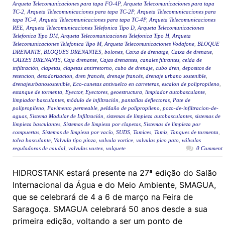
Arqueta Telecomunicaciones para tapa FO-4P
,
Arqueta Telecomunicaciones para tapa
TC-2
,
Arqueta Telecomunicaciones para tapa TC-2P
,
Arqueta Telecomunicaciones para
tapa TC-4
,
Arqueta Telecomunicaciones para tapa TC-4P
,
Arqueta Telecomunicaciones
REE
,
Arqueta Telecomunicaciones Telefonica Tipo D
,
Arqueta Telecomunicaciones
Telefonica Tipo DM
,
Arqueta Telecomunicaciones Telefonica Tipo H
,
Arqueta
Telecomunicaciones Telefonica Tipo M
,
Arqueta Telecomunicaciones Vodafone
,
BLOQUE
DRENANTE
,
BLOQUES DRENANTES
,
bolones
,
Caixa de drenatge
,
Caixa de drenaxe
,
CAIXES DRENANTS
,
Caja drenante
,
Cajas drenantes
,
canales filtrantes
,
celda de
infiltración
,
clapetas
,
clapetas antirretorno
,
cubo de drenaje
,
cubo dren
,
depositos de
retencion
,
desodorizacion
,
dren francés
,
drenaje francés
,
drenaje urbano sostenible
,
drenajeurbanosostenible
,
Eco-cunetas antivuelco en carreteras
,
escalon de polipropileno
,
estanque de tormenta
,
Eyector
,
Eyectores
,
geoestructura
,
limpiador autobasculante
,
limpiador basculantes
,
módulo de infiltración
,
pantallas deflectoras
,
Pate de
polipropileno
,
Pavimento permeable
,
peldaño de polipropileno
,
pozo-de-infiltracion-de-
aguas
,
Sistema Modular de Infiltración
,
sistemas de limpieza autobasculantes
,
sistemas de
limpieza basculantes
,
Sistemas de limpieza por clapetas
,
Sistemas de limpieza por
compuertas
,
Sistemas de limpieza por vacío
,
SUDS
,
Tamices
,
Tamiz
,
Tanques de tormenta
,
tolva basculante
,
Valvula tipo pinza
,
valvula vortice
,
valvulas pico pato
,
válvulas
reguladoras de caudal
,
valvulas vortex
,
volquete
0 Comment
HIDROSTANK estará presente na 27ª edição do Salão
Internacional da Água e do Meio Ambiente, SMAGUA,
que se celebrará de 4 a 6 de março na Feira de
Saragoça. SMAGUA celebrará 50 anos desde a sua
primeira edição, voltando a ser um ponto de