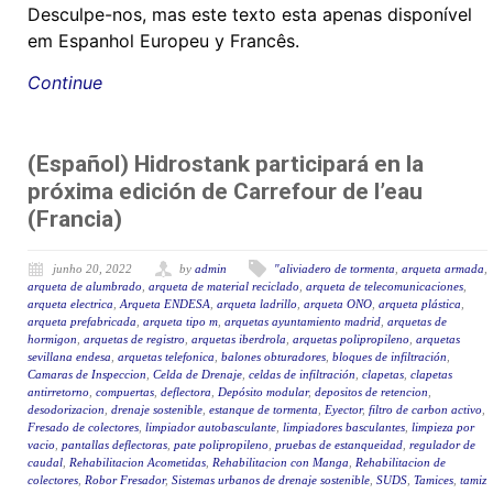
Desculpe-nos, mas este texto esta apenas disponível
em Espanhol Europeu y Francês.
Continue
(Español) Hidrostank participará en la
próxima edición de Carrefour de l’eau
(Francia)
junho 20, 2022
by
admin
"aliviadero de tormenta
,
arqueta armada
,
arqueta de alumbrado
,
arqueta de material reciclado
,
arqueta de telecomunicaciones
,
arqueta electrica
,
Arqueta ENDESA
,
arqueta ladrillo
,
arqueta ONO
,
arqueta plástica
,
arqueta prefabricada
,
arqueta tipo m
,
arquetas ayuntamiento madrid
,
arquetas de
hormigon
,
arquetas de registro
,
arquetas iberdrola
,
arquetas polipropileno
,
arquetas
sevillana endesa
,
arquetas telefonica
,
balones obturadores
,
bloques de infiltración
,
Camaras de Inspeccion
,
Celda de Drenaje
,
celdas de infiltración
,
clapetas
,
clapetas
antirretorno
,
compuertas
,
deflectora
,
Depósito modular
,
depositos de retencion
,
desodorizacion
,
drenaje sostenible
,
estanque de tormenta
,
Eyector
,
filtro de carbon activo
,
Fresado de colectores
,
limpiador autobasculante
,
limpiadores basculantes
,
limpieza por
vacio
,
pantallas deflectoras
,
pate polipropileno
,
pruebas de estanqueidad
,
regulador de
caudal
,
Rehabilitacion Acometidas
,
Rehabilitacion con Manga
,
Rehabilitacion de
colectores
,
Robor Fresador
,
Sistemas urbanos de drenaje sostenible
,
SUDS
,
Tamices
,
tamiz