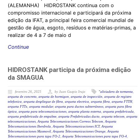
(ALEMANHA) HIDROSTANK continua com o
compromisso internacional e participará da próxima
edição da IFAT, a principal feira comercial mundial de
gestão de água, esgoto, resíduos e matérias-primas, a
realizar de 4 a 7 de maio d
Continue
HIDROSTANK participa da próxima edição
da SMAGUA
fevereiro 26, 2025
by Juan Gazpio Irujo
"aliviadero de tormenta
,
arqueta de concreto
,
arqueta de hormigon
,
arqueta de inspección
,
arqueta de registro
telefonica
,
arqueta despliegue de fibra
,
arqueta electrica
,
arqueta fibra
,
arqueta FTTH
,
arqueta FTTx
,
arqueta modular
,
arqueta para ductos subterráneos
,
arqueta para fibra
óptica
,
arqueta para telecomunicaciones
,
arqueta planta externa
,
arqueta prefabricada
,
arqueta prefabricada de empalme
,
arqueta Prefabricadas ducto
,
arqueta telecom
,
arqueta
telecomunicaciones
,
Arqueta Telecomunicaciones Correos Telecom
,
Arqueta
Telecomunicaciones Iberdrola
,
Arqueta Telecomunicaciones ICT
,
Arqueta
Telecomunicaciones Masmovil
,
Arqueta Telecomunicaciones Orange
,
Arqueta
Telecomunicaciones para tapa FO-2
,
Arqueta Telecomunicaciones para tapa FO-4
,