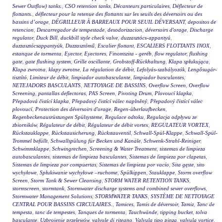
Sewer Outflow) tanks.
,
CSO retention tanks
,
Décanteurs particulaires
,
Déflecteur de
flottants.
,
déflecteur pour la retenue des flottants sur les seuils des déversoirs ou des
bassins d’orage
,
DÉGRILLEUR À BARREAUX POUR SEUIL DÉVERSANT
,
depositos de
retencion
,
Descarregador de tempestade
,
desodorizacion
,
déversoirs d'orage
,
Discharge
regulator
,
Duck Bill
,
duckbill style check valve
,
duzzasztócs-appantyú
,
duzzasztócsappantyúk
,
Duzzasztómű
,
Escalier flottant
,
ESCALIERS FLOTTANTS INOX
,
estanque de tormenta
,
Eyector
,
Eyectores
,
Finomszita - geréb
,
flow regulator
,
flushing
gate
,
gate flushing system
,
Grille oscillante
,
Grobstoff-Rückhaltung
,
Klapa spłukująca
,
Klapa zwrotna
,
klapy zwrotne
,
La régulation de débit
,
Lefolyás-szabályozók
,
Lengősugár-
tisztító
,
Limiteur de débit
,
limpiador autobasculante
,
limpiador basculantes
,
NETEJADORS BASCULANTS
,
NETTOYAGE DE BASSINS
,
Overflow Screen
,
Overflow
Screening
,
pantallas deflectoras
,
PAS Screen
,
Pivoting Drum
,
Plovoucí klapka
,
Přepadová čistící klapka
,
Přepadový čistící válec naplněný
,
Přepadový čistící válec
plovoucí
,
Protection des déversoirs d'orage
,
Regen-überlaufbecken
,
Regenbeckenausrüstungen Spülsysteme
,
Regulace odtoku
,
Regulacja odpływu ze
zbiorników
,
Régulateur de débit
,
Régulateur de débit vortex
,
REGULATEUR VORTEX
,
Rückstauklappe
,
Rückstausicherung
,
Rückstauventil
,
Schwall-Spül-Klappe
,
Schwall-Spül-
Trommel befüllt
,
Schwallspülung für Becken und Kanäle
,
Schwenk-Strahl-Reiniger
,
Schwimmklappe
,
Schwingrechen
,
Screening & Water Treatment
,
sistemas de limpieza
autobasculantes
,
sistemas de limpieza basculantes
,
Sistemas de limpieza por clapetas
,
Sistemas de limpieza por compuertas
,
Sistemas de limpieza por vacío
,
Sita gęste
,
sito
wychyłowe
,
Spłukiwanie wychyłowe –ruchome
,
Spülkippen
,
Stauklappe
,
Storm overflow
Screen
,
Storm Tank & Sewer Cleansing
,
STORM WATER RETENTION TANKS
,
stormscreen
,
stormtank
,
Stormwater discharge systems and combined sewer overflows
,
Stormwater Management Solutions
,
STORMWATER TANKS
,
SYSTÈME DE NETTOYAGE
CENTRAL POUR BASSINS CIRCULAIRES.
,
Tamices
,
Tamis de déversoir
,
Tamiz
,
Tanc de
tempesta
,
tanc de tempestes
,
Tanques de tormenta
,
Tauchwände
,
tipping bucket
,
tolva
basculante
,
Uzbrojenie przelewów
,
valvole di ritegno
,
Valvula tipo pinza
,
valvula vortice
,