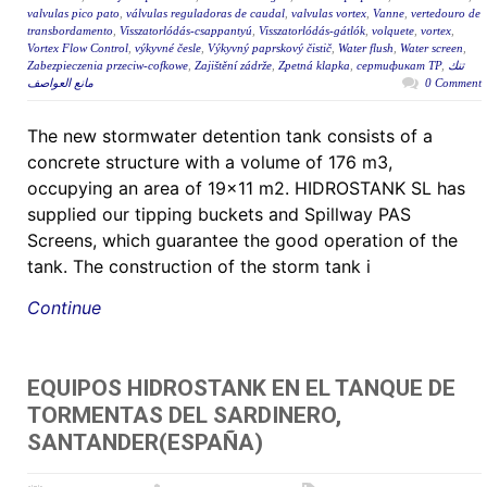
valvulas pico pato
,
válvulas reguladoras de caudal
,
valvulas vortex
,
Vanne
,
vertedouro de
transbordamento
,
Visszatorlódás-csappantyú
,
Visszatorlódás-gátlók
,
volquete
,
vortex
,
Vortex Flow Control
,
výkyvné česle
,
Výkyvný paprskový čistič
,
Water flush
,
Water screen
,
Zabezpieczenia przeciw-cofkowe
,
Zajištění zádrže
,
Zpetná klapka
,
сертификат ТР
,
تنك
مانع العواصف
0 Comment
The new stormwater detention tank consists of a
concrete structure with a volume of 176 m3,
occupying an area of 19×11 m2. HIDROSTANK SL has
supplied our tipping buckets and Spillway PAS
Screens, which guarantee the good operation of the
tank. The construction of the storm tank i
Continue
EQUIPOS HIDROSTANK EN EL TANQUE DE
TORMENTAS DEL SARDINERO,
SANTANDER(ESPAÑA)