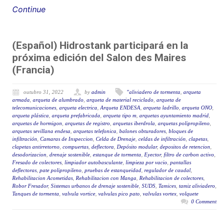
Continue
(Español) Hidrostank participará en la
próxima edición del Salon des Maires
(Francia)
outubro 31, 2022
by
admin
"aliviadero de tormenta
,
arqueta
armada
,
arqueta de alumbrado
,
arqueta de material reciclado
,
arqueta de
telecomunicaciones
,
arqueta electrica
,
Arqueta ENDESA
,
arqueta ladrillo
,
arqueta ONO
,
arqueta plástica
,
arqueta prefabricada
,
arqueta tipo m
,
arquetas ayuntamiento madrid
,
arquetas de hormigon
,
arquetas de registro
,
arquetas iberdrola
,
arquetas polipropileno
,
arquetas sevillana endesa
,
arquetas telefonica
,
balones obturadores
,
bloques de
infiltración
,
Camaras de Inspeccion
,
Celda de Drenaje
,
celdas de infiltración
,
clapetas
,
clapetas antirretorno
,
compuertas
,
deflectora
,
Depósito modular
,
depositos de retencion
,
desodorizacion
,
drenaje sostenible
,
estanque de tormenta
,
Eyector
,
filtro de carbon activo
,
Fresado de colectores
,
limpiador autobasculante
,
limpieza por vacio
,
pantallas
deflectoras
,
pate polipropileno
,
pruebas de estanqueidad
,
regulador de caudal
,
Rehabilitacion Acometidas
,
Rehabilitacion con Manga
,
Rehabilitacion de colectores
,
Robor Fresador
,
Sistemas urbanos de drenaje sostenible
,
SUDS
,
Tamices
,
tamiz aliviadero
,
Tanques de tormenta
,
valvula vortice
,
valvulas pico pato
,
valvulas vortex
,
volquete
0 Comment