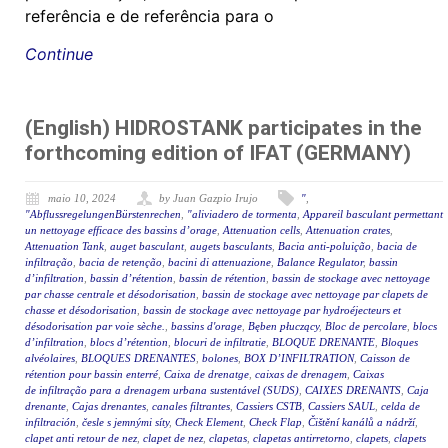
referência e de referência para o
Continue
(English) HIDROSTANK participates in the
forthcoming edition of IFAT (GERMANY)
maio 10, 2024
by Juan Gazpio Irujo
"
,
"AbflussregelungenBürstenrechen
,
"aliviadero de tormenta
,
Appareil basculant permettant
un nettoyage efficace des bassins d’orage
,
Attenuation cells
,
Attenuation crates
,
Attenuation Tank
,
auget basculant
,
augets basculants
,
Bacia anti-poluição
,
bacia de
infiltração
,
bacia de retenção
,
bacini di attenuazione
,
Balance Regulator
,
bassin
d’infiltration
,
bassin d’rétention
,
bassin de rétention
,
bassin de stockage avec nettoyage
par chasse centrale et désodorisation
,
bassin de stockage avec nettoyage par clapets de
chasse et désodorisation
,
bassin de stockage avec nettoyage par hydroéjecteurs et
désodorisation par voie sèche.
,
bassins d'orage
,
Bęben płuczący
,
Bloc de percolare
,
blocs
d’infiltration
,
blocs d’rétention
,
blocuri de infiltratie
,
BLOQUE DRENANTE
,
Bloques
alvéolaires
,
BLOQUES DRENANTES
,
bolones
,
BOX D’INFILTRATION
,
Caisson de
rétention pour bassin enterré
,
Caixa de drenatge
,
caixas de drenagem
,
Caixas
de infiltração para a drenagem urbana sustentável (SUDS)
,
CAIXES DRENANTS
,
Caja
drenante
,
Cajas drenantes
,
canales filtrantes
,
Cassiers CSTB
,
Cassiers SAUL
,
celda de
infiltración
,
česle s jemnými síty
,
Check Element
,
Check Flap
,
Čištění kanálů a nádrží
,
clapet anti retour de nez
,
clapet de nez
,
clapetas
,
clapetas antirretorno
,
clapets
,
clapets