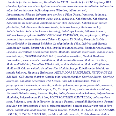
Handhole for Buried Network.
,
Handhole for FTTH
,
Handhole for FTTP
,
Highway MCX
chamber
,
hydrant chambers
,
hydrant chambers or meter chamber installation
,
Infiltracinė
talpa
,
Infiltratiekratten
,
infiltratiesysteem Hidrobox
,
infiltration cell
,
Infrastructures télécoms
,
Infrastrutture per Reti a Fibra Ottica
,
Iron steps
,
Joint box
,
Junction box
,
Junction chamber
,
Kábel akna
,
kábelakna
,
Kabelbronde
,
Kabelbrønn
,
Kabelbrunn
,
Kabelbrunnar
,
kabelbrunnar för fiber
,
Kabelkum
,
Kabelkum for optiske
fiberkabler
,
Kabelkummer
,
Kabelová šachta
,
kabelové komory
,
Kabelové šachty
,
Kabelschächte
,
Kabelschächte aus Kunststoff
,
Kabelzugschächte
,
Káblová komora
,
Káblové komory z plastu
,
KABLOVSKO OKNO PLASTIČNO
,
Klapa spłukująca
,
Klapa
zwrotna
,
klapy zwrotne
,
Komorové Zekany
,
Kompozit Ek Odalar
,
Kompozit Ek Odası
,
Kunstoffschächte
,
Kunststoff-Schächte
,
La régulation de débit
,
Lefolyás-szabályozók
,
Lengősugár-tisztító
,
Limiteur de débit
,
limpiador autobasculante
,
limpiador basculantes
,
Link box
,
low voltage disconnecting boxes
,
Manhole
,
manhole safety steps.
,
manhole step
,
manhole steps
,
MENHOL BASAMAKLAR
,
menhol basamakları
,
Menhol Merdiven
Basamakları
,
meter chamber installation
,
Modula brøndkammer
,
Modular Ek Odası
,
Modular-Ek-Odalar
,
Moduláris Kábelaknák
,
module d'rétention
,
Module d’infiltration
,
Modüler Ek Odalar
,
módulo de infiltración
,
Modulopbygget Kabelbronde
,
Modułowa
studnia kablowa
,
Muanyag Tiztitoakna
,
NETEJADORS BASCULANTS
,
NETTOYAGE DE
BASSINS
,
OSP access chamber
,
Outside plant access chamber
,
Overflow Screen
,
Overflow
Screening
,
pantallas deflectoras
,
PAS Screen
,
Pasos de polipropileno
,
Pate de
polipropileno
,
Pavimento permeable
,
peldaño
,
peldaño para pozo
,
permeable pavement
,
permeable paving
,
permeable surface
,
Pit
,
Pivoting Drum
,
plastikowe studnie kablowe
,
Plastové káblové komory
,
Plovoucí klapka
,
Polietylenowe studnie kablowe
,
Polycarbonate
Manholes
,
Polycarbonate Pull box
,
POLYPROPYLEEN KLIMTREDEN
,
polypropylene
steps
,
Polyvault
,
pozo-de-infiltracion-de-aguas
,
Pozzetti
,
pozzetti di distribuzione
,
Pozzetti
modulari per infrastrutture di reti di telecomunicazioni
,
pozzetti modulari per reti in fibra
ottica
,
pozzetti omologati telecom
,
Pozzetti Telecom
,
POZZETTO
,
POZZETTO MODULARE
PER F.O
,
POZZETTO TELECOM
,
prefabricados de concreto
,
Prefabrykowane studnie