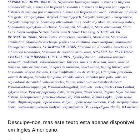
SEPARADOR HIDRODINÁMICO
,
Séparateur hydrodynamique
,
sistemas de limpieza
autobasculantes
,
sistemas de limpieza basculantes
,
Sistemas de limpieza por clapetas
,
Sistemas de limpieza por compuertas
,
Sistemas de limpieza por vacío
,
sisteme de infiltratie
,
Sita gęste
,
sito wychyłowe
,
skrzynek rozsączających
,
Skrzynki retencyjno - rozsączające
,
Skrzynki rozsączające
,
Soakaway attenuation units
,
Soakaway Modules
,
sokaway bobex
,
Spłukiwanie wychyłowe –ruchome
,
Spülkippen
,
Stauklappe
,
Storm attenuation
,
Storm
Cells
,
Storm overflow Screen
,
Storm Tank & Sewer Cleansing
,
STORM WATER
RETENTION TANKS
,
StormCrates
,
stormscreen
,
stormtank
,
Stormwater
,
Stormwater
attenuation
,
Stormwater discharge systems and combined sewer overflows
,
Stormwater
Management Solutions
,
STORMWATER TANKS
,
Structure nid d’abeilles
,
Structures de
infiltration modulaires
,
Structures de rétention modulaires
,
SYSTÈME DE NETTOYAGE
CENTRAL POUR BASSINS CIRCULAIRES.
,
Systemy drenażu
,
szikkasztó rendszer
,
szikkasztó rendszerek
,
szikkasztórendszer
,
Tamices
,
Tamis de déversoir
,
Tamiz
,
Tanc de
tempesta
,
tanc de tempestes
,
Tanques de tormenta
,
Tauchwände
,
tipping bucket
,
tolva
basculante
,
trincee drenanti
,
Unité d'infiltration ou de stockage
,
Uzbrojenie przelewów
,
valvole di ritegno
,
Valvula tipo pinza
,
valvula vortice
,
valvulas pico pato
,
válvulas
reguladoras de caudal
,
valvulas vortex
,
Vanne
,
vertedouro de transbordamento
,
Visszatorlódás-csappantyú
,
Visszatorlódás-gátlók
,
volquete
,
vortex
,
Vortex Flow Control
,
výkyvné česle
,
Výkyvný paprskový čistič
,
Water flush
,
Water screen
,
Yağmur Suyu Yönetim
Sistemi
,
Zabezpieczenia przeciw-cofkowe
,
Zajištění zádrže
,
Zpetná klapka
,
Дренажные
блоки Инфильтрация.
,
дренажные модули
,
Дренажные системы
,
Инфильтрационные
блоки
,
инфильтрационных модулей
,
сертификат ТР
,
تنك مانع العواصف
0 Comment
Desculpe-nos, mas este texto esta apenas disponível
em Inglês Americano.