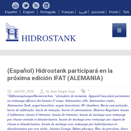
Español
|
English
|
Português
|
Français
|
العربية
|
русский
|
Polski
|
Türk
(Español) Hidrostank participará en la
próxima edición IFAT (ALEMANIA)
abril 02, 2026
by Juan Gazpio Irujo
"
,
"AbflussregelungenBürstenrechen
,
"aliviadero de tormenta
,
Appareil basculant permettant
un nettoyage efficace des bassins d’orage
,
Attenuation cells
,
Attenuation crates
,
Attenuation Tank
,
auget basculant
,
augets basculants
,
AV chambers
,
Bacia anti-poluição
,
bacia de infiltração
,
bacia de retenção
,
bacini di attenuazione
,
Balance Regulator
,
bassin
d’infiltration
,
bassin d’rétention
,
bassin de rétention
,
bassin de stockage avec nettoyage
par chasse centrale et désodorisation
,
bassin de stockage avec nettoyage par clapets de
chasse et désodorisation
,
bassin de stockage avec nettoyage par hydroéjecteurs et
désodorisation par voie sèche.
,
bassins d'orage
,
Bęben płuczący
,
Bloc de percolare
,
blocs