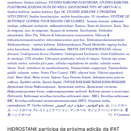
modulaires
,
Studnia kablowa
,
STUDNIA KABLOWA PLASTIKOWA
,
STUDNIA KABLOWA
PLASTIKOWA ZŁOŻONA DUŻA DO WIELU ZASTOSOWAŃ TYPU RF-SKPCV-AC-L
,
Studnie kablowe
,
studnie kablowe Typu SK
,
STUDNIE KABLOWE Z TWORZYWA
SZTUCZNEGO
,
Studnie kana|tzacyjne
,
studnie kanalizacyjne
,
SV chambers
,
SYSTÈME DE
NETTOYAGE CENTRAL POUR BASSINS CIRCULAIRES.
,
Systemy drenażu
,
szikkasztó
rendszer
,
szikkasztó rendszerek
,
szikkasztórendszer
,
Tamices
,
Tamis de déversoir
,
Tamiz
,
Tanc
de tempesta
,
tanc de tempestes
,
Tanques de tormenta
,
Tauchwände
,
Távközlési
aknaelemek
,
Telco Pits
,
Télécom & Infrastructures autoroutières
,
Télécom &
Infrastructuresautoroutières
,
telecommunication joint box
,
Telekommunikationsverteiler
,
Telekomunikacja – studnie kablowe
,
Telekomünikasyon Plastik Menholler
,
tipping bucket
,
tolva basculante
,
Trekkekum
,
trekkekummer
,
TREPTE DIN POLIPROPILENĂ
,
trincee
drenanti
,
Underground Access Chambers
,
Underground Enclosures
,
Unité d'infiltration ou
de stockage
,
UTX chamber
,
Uzbrojenie przelewów
,
valvole di ritegno
,
Valvula tipo pinza
,
valvula vortice
,
valvulas pico pato
,
válvulas reguladoras de caudal
,
valvulas vortex
,
Vanne
,
Vault
,
vertedouro de transbordamento
,
Visszatorlódás-csappantyú
,
Visszatorlódás-
gátlók
,
volquete
,
vortex
,
Vortex Flow Control
,
VRD
,
výkyvné česle
,
Výkyvný paprskový
čistič
,
Water flush
,
Water screen
,
Yağmur Suyu Yönetim Sistemi
,
Zabezpieczenia przeciw-
cofkowe
,
Zajištění zádrže
,
Zpetná klapka
,
ГОРОДСКАЯ КАБЕЛЬНАЯ КАНАЛИЗАЦИЯ
,
Дренажные блоки Инфильтрация.
,
дренажные модули
,
Дренажные системы
,
Инфильтрационные блоки
,
инфильтрационных модулей
,
Кабелни шахти и аксесоари
Hidrostank
,
Кабельные колодцы (колодцы кабельной связи - ККС)
,
Колодцы кабельные
ККС
,
Колодцы кабельные телекоммуникационные (ККТ)
,
Опорные скобы
,
сертификат ТР
,
Скобы ходовые
,
خطوات غرف التفتيش
,
تنك مانع العواصف
,
ハンドホー
ル
,
ハンドホール テレコミュニケーション
,
マンホール
,
モジュラーハンドホール
,
電
気 ハンドホール
0 Comment
HIDROSTANK participa da próxima edição da IFAT