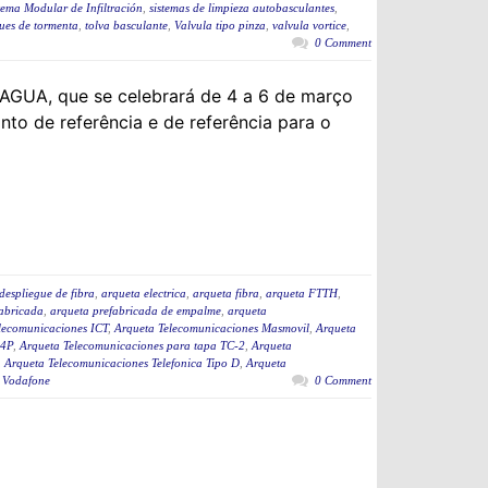
tema Modular de Infiltración
,
sistemas de limpieza autobasculantes
,
ues de tormenta
,
tolva basculante
,
Valvula tipo pinza
,
valvula vortice
,
0 Comment
AGUA, que se celebrará de 4 a 6 de março
to de referência e de referência para o
despliegue de fibra
,
arqueta electrica
,
arqueta fibra
,
arqueta FTTH
,
fabricada
,
arqueta prefabricada de empalme
,
arqueta
lecomunicaciones ICT
,
Arqueta Telecomunicaciones Masmovil
,
Arqueta
-4P
,
Arqueta Telecomunicaciones para tapa TC-2
,
Arqueta
,
Arqueta Telecomunicaciones Telefonica Tipo D
,
Arqueta
 Vodafone
0 Comment