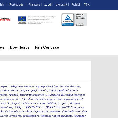
ish
|
Português
|
Français
|
العربية
|
русский
|
Polski
|
Türk
ws
Downloads
Fale Conosco
 registro telefonica
,
arqueta despliegue de fibra
,
arqueta electrica
,
a planta externa
,
arqueta prefabricada
,
arqueta prefabricada de
rdrola
,
Arqueta Telecomunicaciones ICT
,
Arqueta Telecomunicaciones
ones para tapa FO-4P
,
Arqueta Telecomunicaciones para tapa TC-2
,
ones REE
,
Arqueta Telecomunicaciones Telefonica Tipo D
,
Arqueta
 Vodafone
,
BLOQUE DRENANTE
,
BLOQUES DRENANTES
,
bolones
,
ubo de drenaje
,
cubo dren
,
depositos de retencion
,
desodorizacion
,
dren
Eyector
,
Eyectores
,
geoestructura
,
limpiador autobasculante
,
limpiador