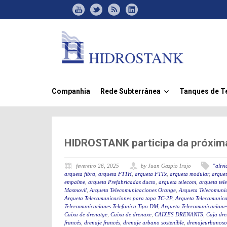
Companhia
Rede Subterrânea
Tanques de 
»
HIDROSTANK participa da próxi
fevereiro 26, 2025
by Juan Gazpio Irujo
"aliv
arqueta fibra
,
arqueta FTTH
,
arqueta FTTx
,
arqueta modular
,
arquet
empalme
,
arqueta Prefabricadas ducto
,
arqueta telecom
,
arqueta tel
Masmovil
,
Arqueta Telecomunicaciones Orange
,
Arqueta Telecomuni
Arqueta Telecomunicaciones para tapa TC-2P
,
Arqueta Telecomunica
Telecomunicaciones Telefonica Tipo DM
,
Arqueta Telecomunicaciones
Caixa de drenatge
,
Caixa de drenaxe
,
CAIXES DRENANTS
,
Caja dre
francés
,
drenaje francés
,
drenaje urbano sostenible
,
drenajeurbanoso