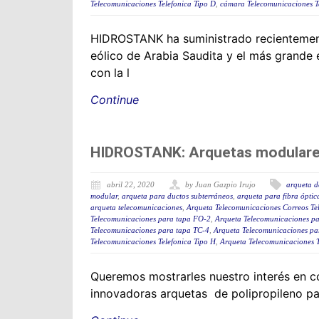
Telecomunicaciones Telefonica Tipo D
,
cámara Telecomunicaciones T
HIDROSTANK ha suministrado recientement
eólico de Arabia Saudita y el más grande 
con la l
Continue
HIDROSTANK: Arquetas modulare
abril 22, 2020
by Juan Gazpio Irujo
arqueta 
modular
,
arqueta para ductos subterráneos
,
arqueta para fibra óptic
arqueta telecomunicaciones
,
Arqueta Telecomunicaciones Correos Te
Telecomunicaciones para tapa FO-2
,
Arqueta Telecomunicaciones p
Telecomunicaciones para tapa TC-4
,
Arqueta Telecomunicaciones pa
Telecomunicaciones Telefonica Tipo H
,
Arqueta Telecomunicaciones T
Queremos mostrarles nuestro interés en c
innovadoras arquetas de polipropileno par