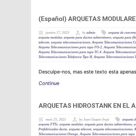
(Español) ARQUETAS MODULARE
janeiro 17, 2023
by
admin
arqueta de concret
arqueta modular
,
arqueta para ductos subterráneos
,
arqueta para fib
telecom
,
arqueta telecomunicaciones
,
Arqueta Telecomunicaciones C
Arqueta Telecomunicaciones para tapa FO-2
,
Arqueta Telecomunica
Arqueta Telecomunicaciones para tapa TC-4
,
Arqueta Telecomunicac
Telecomunicaciones Telefonica Tipo H
,
Arqueta Telecomunicaciones T
Desculpe-nos, mas este texto esta apena
Continue
ARQUETAS HIDROSTANK EN EL 
maio 25, 2021
by Juan Gazpio Irujo
arqueta d
arqueta FTTx
,
arqueta modular
,
arqueta para ductos subterráneos
,
a
Prefabricadas ducto
,
arqueta telecom
,
arqueta telecomunicaciones
,
A
Telecomunicaciones Orange
,
Arqueta Telecomunicaciones para tapa