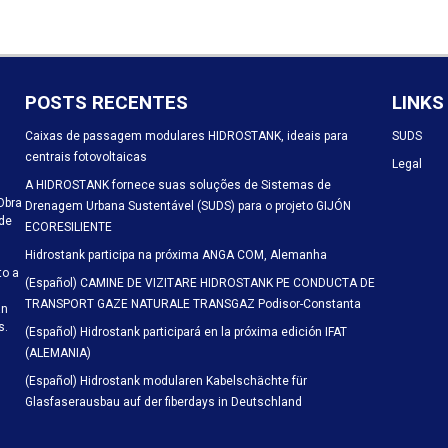
POSTS RECENTES
LINKS
Caixas de passagem modulares HIDROSTANK, ideais para
SUDS
centrais fotovoltaicas
Legal
A HIDROSTANK fornece suas soluções de Sistemas de
Obra
Drenagem Urbana Sustentável (SUDS) para o projeto GIJÓN
 de
ECORESILIENTE
Hidrostank participa na próxima ANGA COM, Alemanha
to a
(Español) CAMINE DE VIZITARE HIDROSTANK PE CONDUCTA DE
TRANSPORT GAZE NATURALE TRANSGAZ Podisor-Constanta
an
s.
(Español) Hidrostank participará en la próxima edición IFAT
(ALEMANIA)
(Español) Hidrostank modularen Kabelschächte für
Glasfaserausbau auf der fiberdays in Deutschland