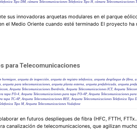
elefonica Tipo DM
,
cámara Telecomunicaciones Telefonica Tipo H
,
cámara Telecomunicaciones T
e sus innovadoras arquetas modulares en el parque eólico
en el Medio Oriente cuando esté terminado El proyecto ha 
s para Telecomunicaciones
de hormigon
,
arqueta de inspección
,
arqueta de registro telefonica
,
arqueta despliegue de fibra
,
a
a
,
arqueta para telecomunicaciones
,
arqueta planta externa
,
arqueta prefabricada
,
arqueta pref
lecom
,
Arqueta Telecomunicaciones Iberdrola
,
Arqueta Telecomunicaciones ICT
,
Arqueta Teleco
ara tapa FO-4
,
Arqueta Telecomunicaciones para tapa FO-4P
,
Arqueta Telecomunicaciones para
ra tapa TC-4P
,
Arqueta Telecomunicaciones REE
,
Arqueta Telecomunicaciones Telefonica Tipo 
elefonica Tipo M
,
Arqueta Telecomunicaciones Vodafone
olaborar en futuros despliegues de fibra (HFC, FTTH, FTTx…
a canalización de telecomunicaciones, que agilizan mucho 