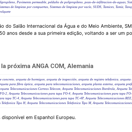
lipropileno
,
Pavimento permeable
,
peldaño de polipropileno
,
pozo-de-infiltracion-de-aguas
,
Sis
istemas de limpieza por compuertas
,
Sistemas de limpieza por vacío
,
SUDS
,
Tamices
,
Tamiz
,
Tanq
volquete
o do Salão Internacional da Água e do Meio Ambiente, SM
0 anos desde a sua primeira edição, voltando a ser um pon
en la próxima ANGA COM, Alemania
e concreto
,
arqueta de hormigon
,
arqueta de inspección
,
arqueta de registro telefonica
,
arqueta 
rqueta para fibra óptica
,
arqueta para telecomunicaciones
,
arqueta planta externa
,
arqueta pre
rqueta Telecomunicaciones Correos Telecom
,
Arqueta Telecomunicaciones Iberdrola
,
Arqueta Te
 FO-2
,
Arqueta Telecomunicaciones para tapa FO-4
,
Arqueta Telecomunicaciones para tapa FO
ara tapa TC-4
,
Arqueta Telecomunicaciones para tapa TC-4P
,
Arqueta Telecomunicaciones REE
 Telefonica Tipo H
,
Arqueta Telecomunicaciones Telefonica Tipo M
,
Arqueta Telecomunicaciones
s disponível em Espanhol Europeu.