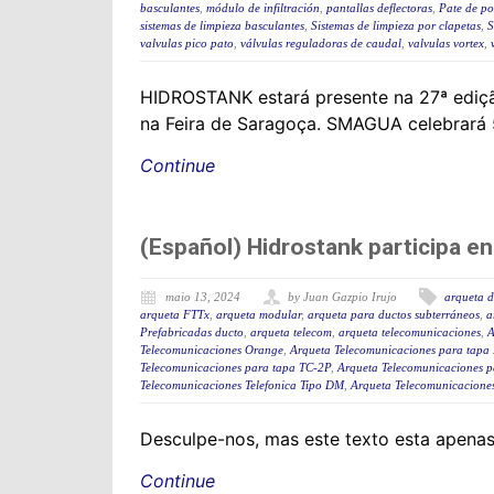
basculantes
,
módulo de infiltración
,
pantallas deflectoras
,
Pate de po
sistemas de limpieza basculantes
,
Sistemas de limpieza por clapetas
,
S
valvulas pico pato
,
válvulas reguladoras de caudal
,
valvulas vortex
,
HIDROSTANK estará presente na 27ª ediçã
na Feira de Saragoça. SMAGUA celebrará 5
Continue
(Español) Hidrostank participa 
maio 13, 2024
by Juan Gazpio Irujo
arqueta d
arqueta FTTx
,
arqueta modular
,
arqueta para ductos subterráneos
,
a
Prefabricadas ducto
,
arqueta telecom
,
arqueta telecomunicaciones
,
A
Telecomunicaciones Orange
,
Arqueta Telecomunicaciones para tapa
Telecomunicaciones para tapa TC-2P
,
Arqueta Telecomunicaciones p
Telecomunicaciones Telefonica Tipo DM
,
Arqueta Telecomunicaciones
Desculpe-nos, mas este texto esta apena
Continue