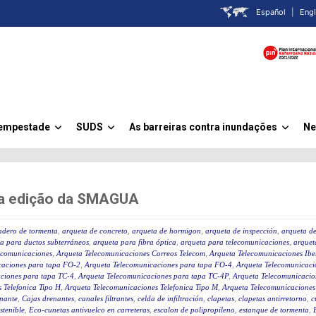
Español
|
Engl
Tempestade
SUDS
As barreiras contra inundações
Ne
»
»
»
ma edição da SMAGUA
iadero de tormenta
,
arqueta de concreto
,
arqueta de hormigon
,
arqueta de inspección
,
arqueta de
a para ductos subterráneos
,
arqueta para fibra óptica
,
arqueta para telecomunicaciones
,
arquet
ecomunicaciones
,
Arqueta Telecomunicaciones Correos Telecom
,
Arqueta Telecomunicaciones Ibe
caciones para tapa FO-2
,
Arqueta Telecomunicaciones para tapa FO-4
,
Arqueta Telecomunicaci
ciones para tapa TC-4
,
Arqueta Telecomunicaciones para tapa TC-4P
,
Arqueta Telecomunicaci
 Telefonica Tipo H
,
Arqueta Telecomunicaciones Telefonica Tipo M
,
Arqueta Telecomunicaciones
nante
,
Cajas drenantes
,
canales filtrantes
,
celda de infiltración
,
clapetas
,
clapetas antirretorno
,
c
stenible
,
Eco-cunetas antivuelco en carreteras
,
escalon de polipropileno
,
estanque de tormenta
,