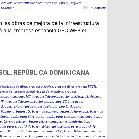
,
Arqueta Telecomunicaciones Telefonica Tipo D
,
Arqueta
 Vodafone
0 Comment
as obras de mejora de la infraestructura
có a la empresa española GECIWEB el
SOL, REPÚBLICA DOMINICANA
despliegue de fibra
,
arqueta electrica
,
arqueta fibra
,
arqueta FTTH
,
fabricada
,
arqueta prefabricada de empalme
,
arqueta
lecomunicaciones ICT
,
Arqueta Telecomunicaciones Masmovil
,
Arqueta
-4P
,
Arqueta Telecomunicaciones para tapa TC-2
,
Arqueta
,
Arqueta Telecomunicaciones Telefonica Tipo D
,
Arqueta
 Vodafone
,
buzón 5G
,
buzón de concreto
,
buzón de hormigon
,
buzón de
ráneos
,
buzón para fibra óptica
,
buzón para telecomunicaciones
,
buzón
es Correos Telecom
,
buzón Telecomunicaciones Iberdrola
,
buzón
ones para tapa FO-4
,
buzón Telecomunicaciones para tapa FO-4P
,
 tapa TC-5
,
buzón Telecomunicaciones REE
,
buzón Telecomunicaciones
Telecomunicaciones Vodafone
,
cámara 5G
,
Camara de concreto
,
Camara