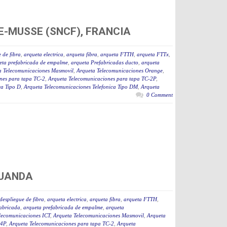
E-MUSSE (SNCF), FRANCIA
 de fibra
,
arqueta electrica
,
arqueta fibra
,
arqueta FTTH
,
arqueta FTTx
,
eta prefabricada de empalme
,
arqueta Prefabricadas ducto
,
arqueta
a Telecomunicaciones Masmovil
,
Arqueta Telecomunicaciones Orange
,
nes para tapa TC-2
,
Arqueta Telecomunicaciones para tapa TC-2P
,
ca Tipo D
,
Arqueta Telecomunicaciones Telefonica Tipo DM
,
Arqueta
0 Comment
RUANDA
despliegue de fibra
,
arqueta electrica
,
arqueta fibra
,
arqueta FTTH
,
fabricada
,
arqueta prefabricada de empalme
,
arqueta
lecomunicaciones ICT
,
Arqueta Telecomunicaciones Masmovil
,
Arqueta
-4P
,
Arqueta Telecomunicaciones para tapa TC-2
,
Arqueta