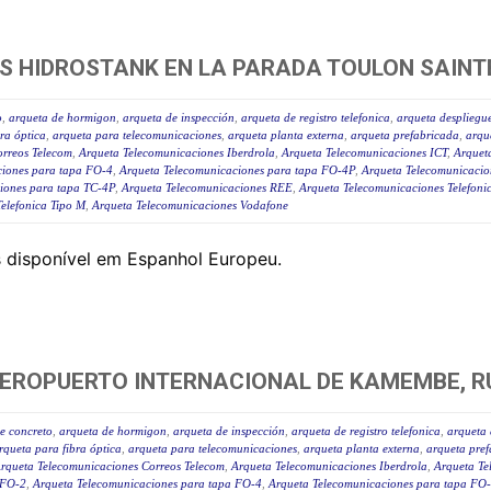
S HIDROSTANK EN LA PARADA TOULON SAINT
o
,
arqueta de hormigon
,
arqueta de inspección
,
arqueta de registro telefonica
,
arqueta despliegue
ra óptica
,
arqueta para telecomunicaciones
,
arqueta planta externa
,
arqueta prefabricada
,
arqu
orreos Telecom
,
Arqueta Telecomunicaciones Iberdrola
,
Arqueta Telecomunicaciones ICT
,
Arquet
ciones para tapa FO-4
,
Arqueta Telecomunicaciones para tapa FO-4P
,
Arqueta Telecomunicacio
iones para tapa TC-4P
,
Arqueta Telecomunicaciones REE
,
Arqueta Telecomunicaciones Telefoni
elefonica Tipo M
,
Arqueta Telecomunicaciones Vodafone
s disponível em Espanhol Europeu.
AEROPUERTO INTERNACIONAL DE KAMEMBE, 
e concreto
,
arqueta de hormigon
,
arqueta de inspección
,
arqueta de registro telefonica
,
arqueta 
rqueta para fibra óptica
,
arqueta para telecomunicaciones
,
arqueta planta externa
,
arqueta pre
rqueta Telecomunicaciones Correos Telecom
,
Arqueta Telecomunicaciones Iberdrola
,
Arqueta Te
 FO-2
,
Arqueta Telecomunicaciones para tapa FO-4
,
Arqueta Telecomunicaciones para tapa FO