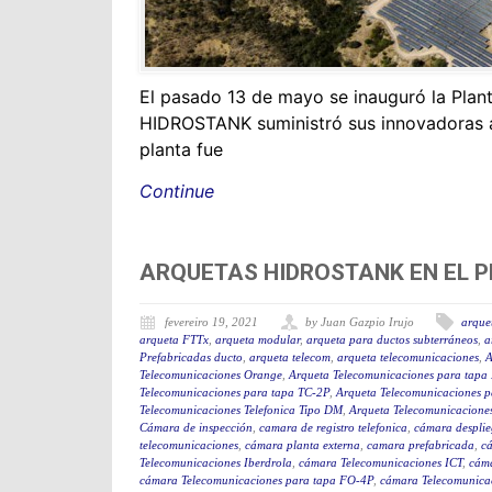
El pasado 13 de mayo se inauguró la Plan
HIDROSTANK suministró sus innovadoras arq
planta fue
Continue
ARQUETAS HIDROSTANK EN EL P
fevereiro 19, 2021
by Juan Gazpio Irujo
arque
arqueta FTTx
,
arqueta modular
,
arqueta para ductos subterráneos
,
a
Prefabricadas ducto
,
arqueta telecom
,
arqueta telecomunicaciones
,
A
Telecomunicaciones Orange
,
Arqueta Telecomunicaciones para tapa
Telecomunicaciones para tapa TC-2P
,
Arqueta Telecomunicaciones p
Telecomunicaciones Telefonica Tipo DM
,
Arqueta Telecomunicaciones
Cámara de inspección
,
camara de registro telefonica
,
cámara desplie
telecomunicaciones
,
cámara planta externa
,
camara prefabricada
,
c
Telecomunicaciones Iberdrola
,
cámara Telecomunicaciones ICT
,
cáma
cámara Telecomunicaciones para tapa FO-4P
,
cámara Telecomunica