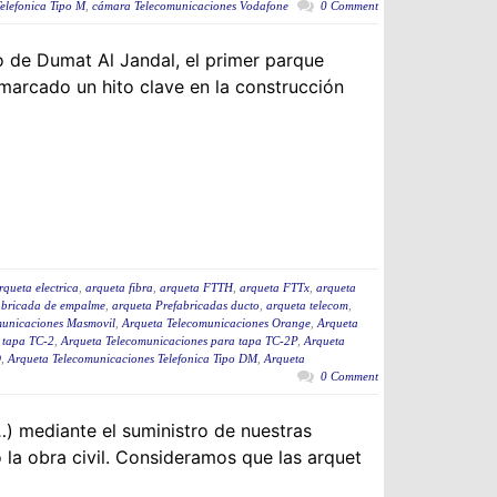
elefonica Tipo M
,
cámara Telecomunicaciones Vodafone
0 Comment
 de Dumat Al Jandal, el primer parque
marcado un hito clave en la construcción
rqueta electrica
,
arqueta fibra
,
arqueta FTTH
,
arqueta FTTx
,
arqueta
abricada de empalme
,
arqueta Prefabricadas ducto
,
arqueta telecom
,
municaciones Masmovil
,
Arqueta Telecomunicaciones Orange
,
Arqueta
 tapa TC-2
,
Arqueta Telecomunicaciones para tapa TC-2P
,
Arqueta
D
,
Arqueta Telecomunicaciones Telefonica Tipo DM
,
Arqueta
0 Comment
) mediante el suministro de nuestras
la obra civil. Consideramos que las arquet