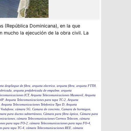
s (República Dominicana), en la que
mucho la ejecución de la obra civil. La
eta despliegue de fibra
,
arqueta electrica
,
arqueta fibra
,
arqueta FTTH
,
fabricada
,
arqueta prefabricada de empalme
,
arqueta
lecomunicaciones ICT
,
Arqueta Telecomunicaciones Masmovil
,
Arqueta
-4P
,
Arqueta Telecomunicaciones para tapa TC-2
,
Arqueta
,
Arqueta Telecomunicaciones Telefonica Tipo D
,
Arqueta
 Vodafone
,
cámara 5G
,
Camara de concreto
,
Camara de hormigon
,
mara para ductos subterráneos
,
Cámara para fibra óptica
,
Cámara para
nicaciones
,
cámara Telecomunicaciones Correos Telecom
,
cámara
ones para tapa FO-2
,
cámara Telecomunicaciones para tapa FO-4
,
es para tapa TC-4
,
cámara Telecomunicaciones REE
,
cámara