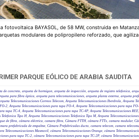
ta fotovoltaica BAYASOL, de 58 MW, construida en Matanza
uetas modulares de polipropileno reforzado, que agilizan 
RIMER PARQUE EÓLICO DE ARABIA SAUDITA
ta de concreto
,
arqueta de hormigon
,
arqueta de inspección
,
arqueta de registro telefonica
,
arqu
rqueta para fibra óptica
,
arqueta para telecomunicaciones
,
arqueta planta externa
,
arqueta pre
rqueta Telecomunicaciones Correos Telecom
,
Arqueta Telecomunicaciones Iberdrola
,
Arqueta Te
 FO-2
,
Arqueta Telecomunicaciones para tapa FO-4
,
Arqueta Telecomunicaciones para tapa FO
ara tapa TC-4
,
Arqueta Telecomunicaciones para tapa TC-4P
,
Arqueta Telecomunicaciones REE
 Telefonica Tipo H
,
Arqueta Telecomunicaciones Telefonica Tipo M
,
Arqueta Telecomunicaciones
gue de fibra
,
cámara eléctrica
,
camara fibra
,
Cámara FTTH
,
cámara FTTx
,
camara modular
,
Cá
ámara prefabricada de empalme
,
Cámara Prefabricadas ducto
,
camara telecom
,
camara telecomu
ra Telecomunicaciones Masmovil
,
cámara Telecomunicaciones Orange
,
cámara Telecomunicaci
ciones para tapa TC-2
,
cámara Telecomunicaciones para tapa TC-2P
,
cámara Telecomunicacion