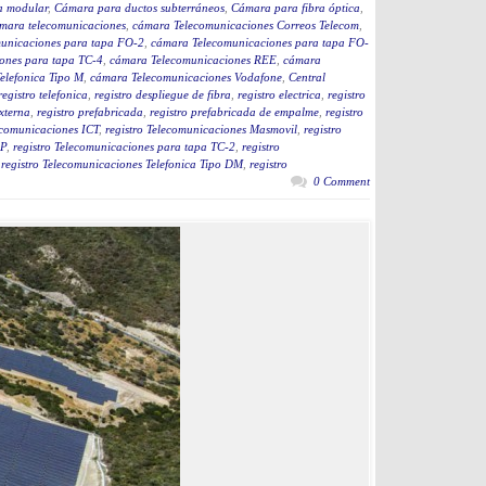
a modular
,
Cámara para ductos subterráneos
,
Cámara para fibra óptica
,
mara telecomunicaciones
,
cámara Telecomunicaciones Correos Telecom
,
unicaciones para tapa FO-2
,
cámara Telecomunicaciones para tapa FO-
ones para tapa TC-4
,
cámara Telecomunicaciones REE
,
cámara
elefonica Tipo M
,
cámara Telecomunicaciones Vodafone
,
Central
registro telefonica
,
registro despliegue de fibra
,
registro electrica
,
registro
externa
,
registro prefabricada
,
registro prefabricada de empalme
,
registro
ecomunicaciones ICT
,
registro Telecomunicaciones Masmovil
,
registro
4P
,
registro Telecomunicaciones para tapa TC-2
,
registro
,
registro Telecomunicaciones Telefonica Tipo DM
,
registro
0 Comment