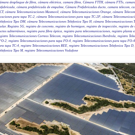
ámara despliegue de fibra
,
cámara eléctrica
,
camara fibra
,
Cámara FTTH
,
cámara FTTx
,
camar
efabricada
,
cámara prefabricada de empalme
,
Cámara Prefabricadas ducto
,
camara telecom
,
ca
ICT
,
cámara Telecomunicaciones Masmovil
,
cámara Telecomunicaciones Orange
,
cámara Telecom
caciones para tapa TC-2
,
cámara Telecomunicaciones para tapa TC-2P
,
cámara Telecomunicaci
elefonica Tipo DM
,
cámara Telecomunicaciones Telefonica Tipo H
,
cámara Telecomunicaciones T
solar
,
Registro 5G
,
registro de concreto
,
registro de hormigon
,
registro de inspección
,
registro de 
uctos subterráneos
,
registro para fibra óptica
,
registro para telecomunicaciones
,
registro planta 
egistro Telecomunicaciones Correos Telecom
,
registro Telecomunicaciones Iberdrola
,
registro Tel
 FO-2
,
registro Telecomunicaciones para tapa FO-4
,
registro Telecomunicaciones para tapa FO-
ara tapa TC-4
,
registro Telecomunicaciones REE
,
registro Telecomunicaciones Telefonica Tipo D
elefonica Tipo M
,
registro Telecomunicaciones Vodafone