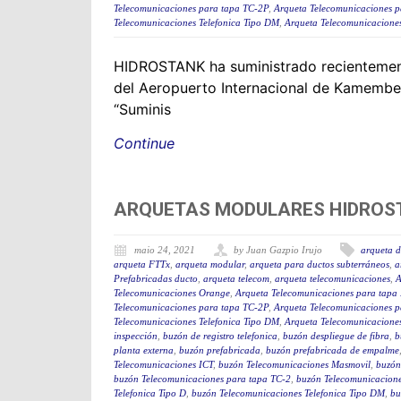
Telecomunicaciones para tapa TC-2P
,
Arqueta Telecomunicaciones p
Telecomunicaciones Telefonica Tipo DM
,
Arqueta Telecomunicaciones
HIDROSTANK ha suministrado recientemente
del Aeropuerto Internacional de Kamembe
“Suminis
Continue
ARQUETAS MODULARES HIDROST
maio 24, 2021
by Juan Gazpio Irujo
arqueta d
arqueta FTTx
,
arqueta modular
,
arqueta para ductos subterráneos
,
a
Prefabricadas ducto
,
arqueta telecom
,
arqueta telecomunicaciones
,
A
Telecomunicaciones Orange
,
Arqueta Telecomunicaciones para tapa
Telecomunicaciones para tapa TC-2P
,
Arqueta Telecomunicaciones p
Telecomunicaciones Telefonica Tipo DM
,
Arqueta Telecomunicaciones
inspección
,
buzón de registro telefonica
,
buzón despliegue de fibra
,
b
planta externa
,
buzón prefabricada
,
buzón prefabricada de empalme
Telecomunicaciones ICT
,
buzón Telecomunicaciones Masmovil
,
buzón
buzón Telecomunicaciones para tapa TC-2
,
buzón Telecomunicacion
Telefonica Tipo D
,
buzón Telecomunicaciones Telefonica Tipo DM
,
bu