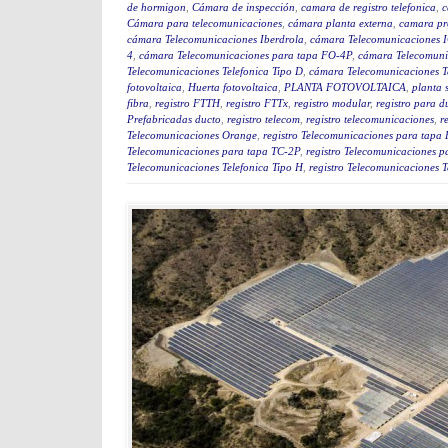
de hormigon
,
Cámara de inspección
,
camara de registro telefonica
,
c
Cámara para telecomunicaciones
,
cámara planta externa
,
camara pr
cámara Telecomunicaciones Iberdrola
,
cámara Telecomunicaciones 
4
,
cámara Telecomunicaciones para tapa FO-4P
,
cámara Telecomuni
Telecomunicaciones Telefonica Tipo D
,
cámara Telecomunicaciones T
fotovoltaica
,
Huerta fotovoltaica
,
PLANTA FOTOVOLTAICA
,
planta 
fibra
,
registro FTTH
,
registro FTTx
,
registro modular
,
registro para d
Prefabricadas ducto
,
registro telecom
,
registro telecomunicaciones
,
r
Telecomunicaciones Orange
,
registro Telecomunicaciones para tapa
Telecomunicaciones para tapa TC-2P
,
registro Telecomunicaciones p
Telecomunicaciones Telefonica Tipo H
,
registro Telecomunicaciones T