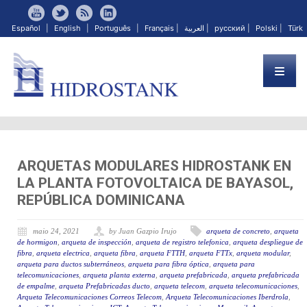
Español
|
English
|
Português
|
Français
|
العربية
|
русский
|
Polski
|
Türk
ARQUETAS MODULARES HIDROSTANK EN
LA PLANTA FOTOVOLTAICA DE BAYASOL,
REPÚBLICA DOMINICANA
maio 24, 2021
by Juan Gazpio Irujo
arqueta de concreto
,
arqueta
de hormigon
,
arqueta de inspección
,
arqueta de registro telefonica
,
arqueta despliegue de
fibra
,
arqueta electrica
,
arqueta fibra
,
arqueta FTTH
,
arqueta FTTx
,
arqueta modular
,
arqueta para ductos subterráneos
,
arqueta para fibra óptica
,
arqueta para
telecomunicaciones
,
arqueta planta externa
,
arqueta prefabricada
,
arqueta prefabricada
de empalme
,
arqueta Prefabricadas ducto
,
arqueta telecom
,
arqueta telecomunicaciones
,
Arqueta Telecomunicaciones Correos Telecom
,
Arqueta Telecomunicaciones Iberdrola
,