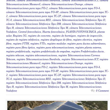
Telecom
,
cámara Telecomunicaciones Iberdrola
,
cámara Telecomunicaciones ICT
,
cámara
Telecomunicaciones Masmovil
,
cámara Telecomunicaciones Orange
,
cámara
Telecomunicaciones para tapa FO-2
,
cámara Telecomunicaciones para tapa FO-4
,
cámara Telecomunicaciones para tapa FO-4P
,
cámara Telecomunicaciones para tapa TC-
2
,
cámara Telecomunicaciones para tapa TC-2P
,
cámara Telecomunicaciones para tapa
TC-4
,
cámara Telecomunicaciones REE
,
cámara Telecomunicaciones Telefonica Tipo D
,
cámara Telecomunicaciones Telefonica Tipo DM
,
cámara Telecomunicaciones Telefonica
Tipo H
,
cámara Telecomunicaciones Telefonica Tipo M
,
cámara Telecomunicaciones
Vodafone
,
Central fotovoltaica
,
Huerta fotovoltaica
,
PLANTA FOTOVOLTAICA
,
planta
solar
,
Registro 5G
,
registro de concreto
,
registro de hormigon
,
registro de inspección
,
registro de registro telefonica
,
registro despliegue de fibra
,
registro electrica
,
registro
fibra
,
registro FTTH
,
registro FTTx
,
registro modular
,
registro para ductos subterráneos
,
registro para fibra óptica
,
registro para telecomunicaciones
,
registro planta externa
,
registro prefabricada
,
registro prefabricada de empalme
,
registro Prefabricadas ducto
,
registro telecom
,
registro telecomunicaciones
,
registro Telecomunicaciones Correos
Telecom
,
registro Telecomunicaciones Iberdrola
,
registro Telecomunicaciones ICT
,
registro
Telecomunicaciones Masmovil
,
registro Telecomunicaciones Orange
,
registro
Telecomunicaciones para tapa FO-2
,
registro Telecomunicaciones para tapa FO-4
,
registro Telecomunicaciones para tapa FO-4P
,
registro Telecomunicaciones para tapa TC-
2
,
registro Telecomunicaciones para tapa TC-2P
,
registro Telecomunicaciones para tapa
TC-4
,
registro Telecomunicaciones REE
,
registro Telecomunicaciones Telefonica Tipo D
,
registro Telecomunicaciones Telefonica Tipo DM
,
registro Telecomunicaciones Telefonica
Tipo H
,
registro Telecomunicaciones Telefonica Tipo M
,
registro Telecomunicaciones
Vodafone
0 Comment