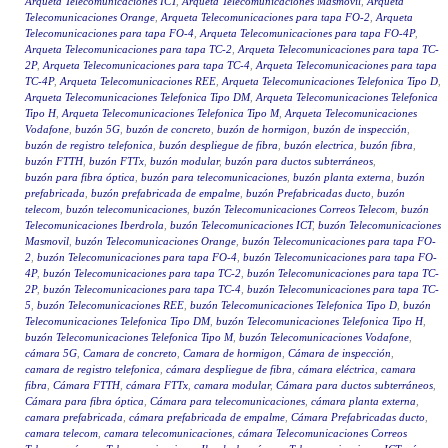
Arqueta Telecomunicaciones ICT
,
Arqueta Telecomunicaciones Masmovil
,
Arqueta
Telecomunicaciones Orange
,
Arqueta Telecomunicaciones para tapa FO-2
,
Arqueta
Telecomunicaciones para tapa FO-4
,
Arqueta Telecomunicaciones para tapa FO-4P
,
Arqueta Telecomunicaciones para tapa TC-2
,
Arqueta Telecomunicaciones para tapa TC-
2P
,
Arqueta Telecomunicaciones para tapa TC-4
,
Arqueta Telecomunicaciones para tapa
TC-4P
,
Arqueta Telecomunicaciones REE
,
Arqueta Telecomunicaciones Telefonica Tipo D
,
Arqueta Telecomunicaciones Telefonica Tipo DM
,
Arqueta Telecomunicaciones Telefonica
Tipo H
,
Arqueta Telecomunicaciones Telefonica Tipo M
,
Arqueta Telecomunicaciones
Vodafone
,
buzón 5G
,
buzón de concreto
,
buzón de hormigon
,
buzón de inspección
,
buzón de registro telefonica
,
buzón despliegue de fibra
,
buzón electrica
,
buzón fibra
,
buzón FTTH
,
buzón FTTx
,
buzón modular
,
buzón para ductos subterráneos
,
buzón para fibra óptica
,
buzón para telecomunicaciones
,
buzón planta externa
,
buzón
prefabricada
,
buzón prefabricada de empalme
,
buzón Prefabricadas ducto
,
buzón
telecom
,
buzón telecomunicaciones
,
buzón Telecomunicaciones Correos Telecom
,
buzón
Telecomunicaciones Iberdrola
,
buzón Telecomunicaciones ICT
,
buzón Telecomunicaciones
Masmovil
,
buzón Telecomunicaciones Orange
,
buzón Telecomunicaciones para tapa FO-
2
,
buzón Telecomunicaciones para tapa FO-4
,
buzón Telecomunicaciones para tapa FO-
4P
,
buzón Telecomunicaciones para tapa TC-2
,
buzón Telecomunicaciones para tapa TC-
2P
,
buzón Telecomunicaciones para tapa TC-4
,
buzón Telecomunicaciones para tapa TC-
5
,
buzón Telecomunicaciones REE
,
buzón Telecomunicaciones Telefonica Tipo D
,
buzón
Telecomunicaciones Telefonica Tipo DM
,
buzón Telecomunicaciones Telefonica Tipo H
,
buzón Telecomunicaciones Telefonica Tipo M
,
buzón Telecomunicaciones Vodafone
,
cámara 5G
,
Camara de concreto
,
Camara de hormigon
,
Cámara de inspección
,
camara de registro telefonica
,
cámara despliegue de fibra
,
cámara eléctrica
,
camara
fibra
,
Cámara FTTH
,
cámara FTTx
,
camara modular
,
Cámara para ductos subterráneos
,
Cámara para fibra óptica
,
Cámara para telecomunicaciones
,
cámara planta externa
,
camara prefabricada
,
cámara prefabricada de empalme
,
Cámara Prefabricadas ducto
,
camara telecom
,
camara telecomunicaciones
,
cámara Telecomunicaciones Correos