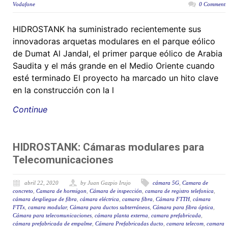
Vodafone
0 Comment
HIDROSTANK ha suministrado recientemente sus
innovadoras arquetas modulares en el parque eólico
de Dumat Al Jandal, el primer parque eólico de Arabia
Saudita y el más grande en el Medio Oriente cuando
esté terminado El proyecto ha marcado un hito clave
en la construcción con la l
Continue
HIDROSTANK: Cámaras modulares para
Telecomunicaciones
abril 22, 2020
by Juan Gazpio Irujo
cámara 5G
,
Camara de
concreto
,
Camara de hormigon
,
Cámara de inspección
,
camara de registro telefonica
,
cámara despliegue de fibra
,
cámara eléctrica
,
camara fibra
,
Cámara FTTH
,
cámara
FTTx
,
camara modular
,
Cámara para ductos subterráneos
,
Cámara para fibra óptica
,
Cámara para telecomunicaciones
,
cámara planta externa
,
camara prefabricada
,
cámara prefabricada de empalme
,
Cámara Prefabricadas ducto
,
camara telecom
,
camara