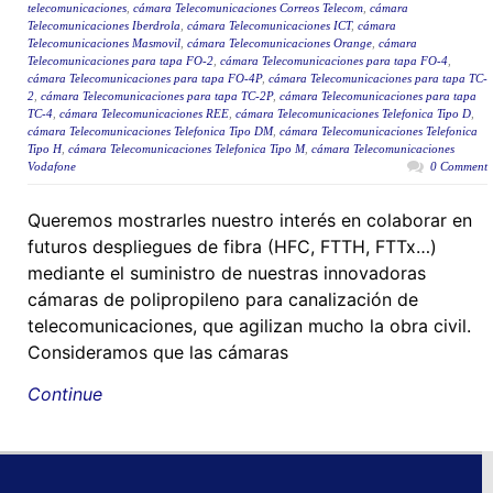
telecomunicaciones
,
cámara Telecomunicaciones Correos Telecom
,
cámara
Telecomunicaciones Iberdrola
,
cámara Telecomunicaciones ICT
,
cámara
Telecomunicaciones Masmovil
,
cámara Telecomunicaciones Orange
,
cámara
Telecomunicaciones para tapa FO-2
,
cámara Telecomunicaciones para tapa FO-4
,
cámara Telecomunicaciones para tapa FO-4P
,
cámara Telecomunicaciones para tapa TC-
2
,
cámara Telecomunicaciones para tapa TC-2P
,
cámara Telecomunicaciones para tapa
TC-4
,
cámara Telecomunicaciones REE
,
cámara Telecomunicaciones Telefonica Tipo D
,
cámara Telecomunicaciones Telefonica Tipo DM
,
cámara Telecomunicaciones Telefonica
Tipo H
,
cámara Telecomunicaciones Telefonica Tipo M
,
cámara Telecomunicaciones
Vodafone
0 Comment
Queremos mostrarles nuestro interés en colaborar en
futuros despliegues de fibra (HFC, FTTH, FTTx…)
mediante el suministro de nuestras innovadoras
cámaras de polipropileno para canalización de
telecomunicaciones, que agilizan mucho la obra civil.
Consideramos que las cámaras
Continue