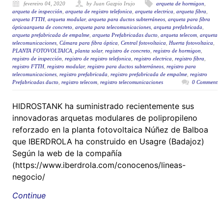
fevereiro 04, 2020
by Juan Gazpio Irujo
arqueta de hormigon
,
arqueta de inspección
,
arqueta de registro telefonica
,
arqueta electrica
,
arqueta fibra
,
arqueta FTTH
,
arqueta modular
,
arqueta para ductos subterráneos
,
arqueta para fibra
ópticaarqueta de concreto
,
arqueta para telecomunicaciones
,
arqueta prefabricada
,
arqueta prefabricada de empalme
,
arqueta Prefabricadas ducto
,
arqueta telecom
,
arqueta
telecomunicaciones
,
Cámara para fibra óptica
,
Central fotovoltaica
,
Huerta fotovoltaica
,
PLANTA FOTOVOLTAICA
,
planta solar
,
registro de concreto
,
registro de hormigon
,
registro de inspección
,
registro de registro telefonica
,
registro electrica
,
registro fibra
,
registro FTTH
,
registro modular
,
registro para ductos subterráneos
,
registro para
telecomunicaciones
,
registro prefabricada
,
registro prefabricada de empalme
,
registro
Prefabricadas ducto
,
registro telecom
,
registro telecomunicaciones
0 Comment
HIDROSTANK ha suministrado recientemente sus
innovadoras arquetas modulares de polipropileno
reforzado en la planta fotovoltaica Núñez de Balboa
que IBERDROLA ha construido en Usagre (Badajoz)
Según la web de la compañía
(https://www.iberdrola.com/conocenos/lineas-
negocio/
Continue