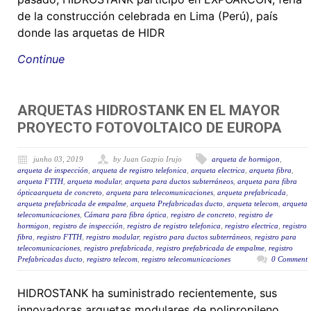
de la construcción celebrada en Lima (Perú), país
donde las arquetas de HIDR
Continue
ARQUETAS HIDROSTANK EN EL MAYOR
PROYECTO FOTOVOLTAICO DE EUROPA
junho 03, 2019
by Juan Gazpio Irujo
arqueta de hormigon
,
arqueta de inspección
,
arqueta de registro telefonica
,
arqueta electrica
,
arqueta fibra
,
arqueta FTTH
,
arqueta modular
,
arqueta para ductos subterráneos
,
arqueta para fibra
ópticaarqueta de concreto
,
arqueta para telecomunicaciones
,
arqueta prefabricada
,
arqueta prefabricada de empalme
,
arqueta Prefabricadas ducto
,
arqueta telecom
,
arqueta
telecomunicaciones
,
Cámara para fibra óptica
,
registro de concreto
,
registro de
hormigon
,
registro de inspección
,
registro de registro telefonica
,
registro electrica
,
registro
fibra
,
registro FTTH
,
registro modular
,
registro para ductos subterráneos
,
registro para
telecomunicaciones
,
registro prefabricada
,
registro prefabricada de empalme
,
registro
Prefabricadas ducto
,
registro telecom
,
registro telecomunicaciones
0 Comment
HIDROSTANK ha suministrado recientemente, sus
innovadoras arquetas modulares de polipropileno