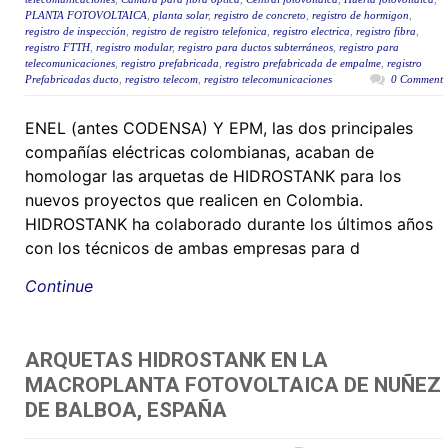
PLANTA FOTOVOLTAICA
,
planta solar
,
registro de concreto
,
registro de hormigon
,
registro de inspección
,
registro de registro telefonica
,
registro electrica
,
registro fibra
,
registro FTTH
,
registro modular
,
registro para ductos subterráneos
,
registro para
telecomunicaciones
,
registro prefabricada
,
registro prefabricada de empalme
,
registro
Prefabricadas ducto
,
registro telecom
,
registro telecomunicaciones
0 Comment
ENEL (antes CODENSA) Y EPM, las dos principales
compañías eléctricas colombianas, acaban de
homologar las arquetas de HIDROSTANK para los
nuevos proyectos que realicen en Colombia.
HIDROSTANK ha colaborado durante los últimos años
con los técnicos de ambas empresas para d
Continue
ARQUETAS HIDROSTANK EN LA
MACROPLANTA FOTOVOLTAICA DE NUÑEZ
DE BALBOA, ESPAÑA