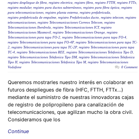
registro despliegue de fibra
,
registro electrica
,
registro fibra
,
registro FTTH
,
registro FTTx
,
registro modular
,
registro para ductos subterráneos
,
registro para fibra óptica
,
registro
para telecomunicaciones
,
registro planta externa
,
registro prefabricada
,
registro prefabricada de empalme
,
registro Prefabricadas ducto
,
registro telecom
,
registro
telecomunicaciones
,
registro Telecomunicaciones Correos Telecom
,
registro
Telecomunicaciones Iberdrola
,
registro Telecomunicaciones ICT
,
registro
Telecomunicaciones Masmovil
,
registro Telecomunicaciones Orange
,
registro
Telecomunicaciones para tapa FO-2
,
registro Telecomunicaciones para tapa FO-4
,
registro Telecomunicaciones para tapa FO-4P
,
registro Telecomunicaciones para tapa TC-
2
,
registro Telecomunicaciones para tapa TC-2P
,
registro Telecomunicaciones para tapa
TC-4
,
registro Telecomunicaciones REE
,
registro Telecomunicaciones Telefonica Tipo D
,
registro Telecomunicaciones Telefonica Tipo DM
,
registro Telecomunicaciones Telefonica
Tipo H
,
registro Telecomunicaciones Telefonica Tipo M
,
registro Telecomunicaciones
Vodafone
0 Comment
Queremos mostrarles nuestro interés en colaborar en
futuros despliegues de fibra (HFC, FTTH, FTTx…)
mediante el suministro de nuestras innovadoras cajas
de registro de polipropileno para canalización de
telecomunicaciones, que agilizan mucho la obra civil.
Consideramos que los
Continue