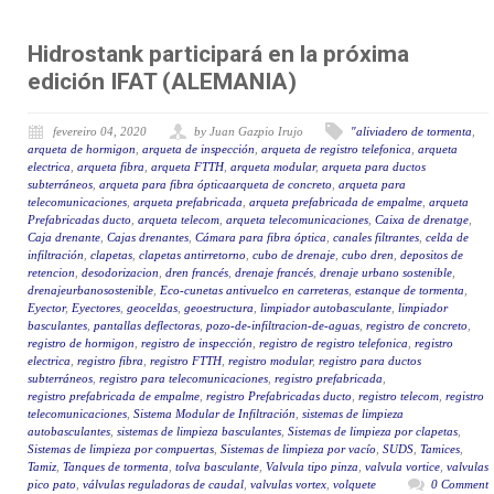
Hidrostank participará en la próxima
edición IFAT (ALEMANIA)
fevereiro 04, 2020
by Juan Gazpio Irujo
"aliviadero de tormenta
,
arqueta de hormigon
,
arqueta de inspección
,
arqueta de registro telefonica
,
arqueta
electrica
,
arqueta fibra
,
arqueta FTTH
,
arqueta modular
,
arqueta para ductos
subterráneos
,
arqueta para fibra ópticaarqueta de concreto
,
arqueta para
telecomunicaciones
,
arqueta prefabricada
,
arqueta prefabricada de empalme
,
arqueta
Prefabricadas ducto
,
arqueta telecom
,
arqueta telecomunicaciones
,
Caixa de drenatge
,
Caja drenante
,
Cajas drenantes
,
Cámara para fibra óptica
,
canales filtrantes
,
celda de
infiltración
,
clapetas
,
clapetas antirretorno
,
cubo de drenaje
,
cubo dren
,
depositos de
retencion
,
desodorizacion
,
dren francés
,
drenaje francés
,
drenaje urbano sostenible
,
drenajeurbanosostenible
,
Eco-cunetas antivuelco en carreteras
,
estanque de tormenta
,
Eyector
,
Eyectores
,
geoceldas
,
geoestructura
,
limpiador autobasculante
,
limpiador
basculantes
,
pantallas deflectoras
,
pozo-de-infiltracion-de-aguas
,
registro de concreto
,
registro de hormigon
,
registro de inspección
,
registro de registro telefonica
,
registro
electrica
,
registro fibra
,
registro FTTH
,
registro modular
,
registro para ductos
subterráneos
,
registro para telecomunicaciones
,
registro prefabricada
,
registro prefabricada de empalme
,
registro Prefabricadas ducto
,
registro telecom
,
registro
telecomunicaciones
,
Sistema Modular de Infiltración
,
sistemas de limpieza
autobasculantes
,
sistemas de limpieza basculantes
,
Sistemas de limpieza por clapetas
,
Sistemas de limpieza por compuertas
,
Sistemas de limpieza por vacío
,
SUDS
,
Tamices
,
Tamiz
,
Tanques de tormenta
,
tolva basculante
,
Valvula tipo pinza
,
valvula vortice
,
valvulas
pico pato
,
válvulas reguladoras de caudal
,
valvulas vortex
,
volquete
0 Comment