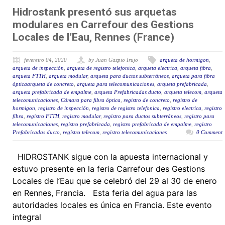
Hidrostank presentó sus arquetas
modulares en Carrefour des Gestions
Locales de l’Eau, Rennes (France)
fevereiro 04, 2020
by Juan Gazpio Irujo
arqueta de hormigon
,
arqueta de inspección
,
arqueta de registro telefonica
,
arqueta electrica
,
arqueta fibra
,
arqueta FTTH
,
arqueta modular
,
arqueta para ductos subterráneos
,
arqueta para fibra
ópticaarqueta de concreto
,
arqueta para telecomunicaciones
,
arqueta prefabricada
,
arqueta prefabricada de empalme
,
arqueta Prefabricadas ducto
,
arqueta telecom
,
arqueta
telecomunicaciones
,
Cámara para fibra óptica
,
registro de concreto
,
registro de
hormigon
,
registro de inspección
,
registro de registro telefonica
,
registro electrica
,
registro
fibra
,
registro FTTH
,
registro modular
,
registro para ductos subterráneos
,
registro para
telecomunicaciones
,
registro prefabricada
,
registro prefabricada de empalme
,
registro
Prefabricadas ducto
,
registro telecom
,
registro telecomunicaciones
0 Comment
HIDROSTANK sigue con la apuesta internacional y
estuvo presente en la feria Carrefour des Gestions
Locales de l’Eau que se celebró del 29 al 30 de enero
en Rennes, Francia. Esta feria del agua para las
autoridades locales es única en Francia. Este evento
integral