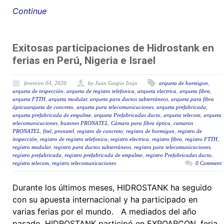
Continue
Exitosas participaciones de Hidrostank en
ferias en Perú, Nigeria e Israel
fevereiro 04, 2020
by Juan Gazpio Irujo
arqueta de hormigon
,
arqueta de inspección
,
arqueta de registro telefonica
,
arqueta electrica
,
arqueta fibra
,
arqueta FTTH
,
arqueta modular
,
arqueta para ductos subterráneos
,
arqueta para fibra
ópticaarqueta de concreto
,
arqueta para telecomunicaciones
,
arqueta prefabricada
,
arqueta prefabricada de empalme
,
arqueta Prefabricadas ducto
,
arqueta telecom
,
arqueta
telecomunicaciones
,
buzones PRONATEL
,
Cámara para fibra óptica
,
camaras
PRONATEL
,
fitel
,
pronatel
,
registro de concreto
,
registro de hormigon
,
registro de
inspección
,
registro de registro telefonica
,
registro electrica
,
registro fibra
,
registro FTTH
,
registro modular
,
registro para ductos subterráneos
,
registro para telecomunicaciones
,
registro prefabricada
,
registro prefabricada de empalme
,
registro Prefabricadas ducto
,
registro telecom
,
registro telecomunicaciones
0 Comment
Durante los últimos meses, HIDROSTANK ha seguido
con su apuesta internacional y ha participado en
varias ferias por el mundo. A mediados del año
pasado, HIDROSTANK participó en EXPOARCON, feria