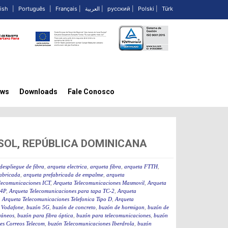
ish
|
Português
|
Français
|
العربية
|
русский
|
Polski
|
Türk
ws
Downloads
Fale Conosco
SOL, REPÚBLICA DOMINICANA
despliegue de fibra
,
arqueta electrica
,
arqueta fibra
,
arqueta FTTH
,
fabricada
,
arqueta prefabricada de empalme
,
arqueta
lecomunicaciones ICT
,
Arqueta Telecomunicaciones Masmovil
,
Arqueta
-4P
,
Arqueta Telecomunicaciones para tapa TC-2
,
Arqueta
,
Arqueta Telecomunicaciones Telefonica Tipo D
,
Arqueta
 Vodafone
,
buzón 5G
,
buzón de concreto
,
buzón de hormigon
,
buzón de
ráneos
,
buzón para fibra óptica
,
buzón para telecomunicaciones
,
buzón
es Correos Telecom
,
buzón Telecomunicaciones Iberdrola
,
buzón