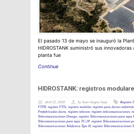
El pasado 13 de mayo se inauguró la Plan
HIDROSTANK suministró sus innovadoras arq
planta fue
Continue
HIDROSTANK: registros modulare
abril 22, 2020
by Juan Gazpio Irujo
Registro 
FTTH
,
registro FTTx
,
registro modular
,
registro para ductos subterrá
Prefabricadas ducto
,
registro telecom
,
registro telecomunicaciones
,
r
Telecomunicaciones Orange
,
registro Telecomunicaciones para tapa
Telecomunicaciones para tapa TC-2P
,
registro Telecomunicaciones p
Telecomunicaciones Telefonica Tipo H
,
registro Telecomunicaciones T