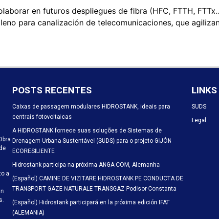
olaborar en futuros despliegues de fibra (HFC, FTTH, FTTx…
ileno para canalización de telecomunicaciones, que agiliza
POSTS RECENTES
LINKS
Caixas de passagem modulares HIDROSTANK, ideais para
SUDS
centrais fotovoltaicas
Legal
A HIDROSTANK fornece suas soluções de Sistemas de
Obra
Drenagem Urbana Sustentável (SUDS) para o projeto GIJÓN
 de
ECORESILIENTE
Hidrostank participa na próxima ANGA COM, Alemanha
to a
(Español) CAMINE DE VIZITARE HIDROSTANK PE CONDUCTA DE
TRANSPORT GAZE NATURALE TRANSGAZ Podisor-Constanta
an
s.
(Español) Hidrostank participará en la próxima edición IFAT
(ALEMANIA)