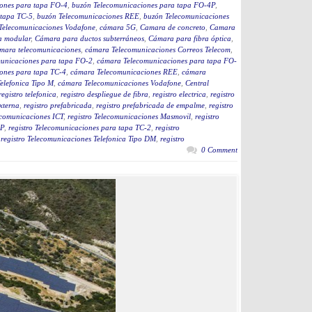
ones para tapa FO-4
,
buzón Telecomunicaciones para tapa FO-4P
,
 tapa TC-5
,
buzón Telecomunicaciones REE
,
buzón Telecomunicaciones
Telecomunicaciones Vodafone
,
cámara 5G
,
Camara de concreto
,
Camara
a modular
,
Cámara para ductos subterráneos
,
Cámara para fibra óptica
,
mara telecomunicaciones
,
cámara Telecomunicaciones Correos Telecom
,
unicaciones para tapa FO-2
,
cámara Telecomunicaciones para tapa FO-
ones para tapa TC-4
,
cámara Telecomunicaciones REE
,
cámara
elefonica Tipo M
,
cámara Telecomunicaciones Vodafone
,
Central
registro telefonica
,
registro despliegue de fibra
,
registro electrica
,
registro
externa
,
registro prefabricada
,
registro prefabricada de empalme
,
registro
ecomunicaciones ICT
,
registro Telecomunicaciones Masmovil
,
registro
4P
,
registro Telecomunicaciones para tapa TC-2
,
registro
,
registro Telecomunicaciones Telefonica Tipo DM
,
registro
0 Comment