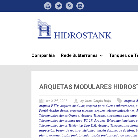
Companhia
Rede Subterrânea
Tanques de 
»
ARQUETAS MODULARES HIDROST
maio 24, 2021
by Juan Gazpio Irujo
arqueta d
arqueta FTTx
,
arqueta modular
,
arqueta para ductos subterráneos
,
a
Prefabricadas ducto
,
arqueta telecom
,
arqueta telecomunicaciones
,
A
Telecomunicaciones Orange
,
Arqueta Telecomunicaciones para tapa
Telecomunicaciones para tapa TC-2P
,
Arqueta Telecomunicaciones p
Telecomunicaciones Telefonica Tipo DM
,
Arqueta Telecomunicaciones
inspección
,
buzón de registro telefonica
,
buzón despliegue de fibra
,
b
planta externa
,
buzón prefabricada
,
buzón prefabricada de empalme