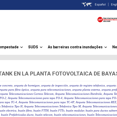
Español
|
Engl
Tempestade
SUDS
As barreiras contra inundações
Ne
»
»
»
ANK EN LA PLANTA FOTOVOLTAICA DE BAYA
e concreto
,
arqueta de hormigon
,
arqueta de inspección
,
arqueta de registro telefonica
,
arqueta 
rqueta para fibra óptica
,
arqueta para telecomunicaciones
,
arqueta planta externa
,
arqueta pre
rqueta Telecomunicaciones Correos Telecom
,
Arqueta Telecomunicaciones Iberdrola
,
Arqueta Te
 FO-2
,
Arqueta Telecomunicaciones para tapa FO-4
,
Arqueta Telecomunicaciones para tapa FO
ara tapa TC-4
,
Arqueta Telecomunicaciones para tapa TC-4P
,
Arqueta Telecomunicaciones REE
 Telefonica Tipo H
,
Arqueta Telecomunicaciones Telefonica Tipo M
,
Arqueta Telecomunicaciones
uzón electrica
,
buzón fibra
,
buzón FTTH
,
buzón FTTx
,
buzón modular
,
buzón para ductos subter
,
buzón Prefabricadas ducto
,
buzón telecom
,
buzón telecomunicaciones
,
buzón Telecomunicacion