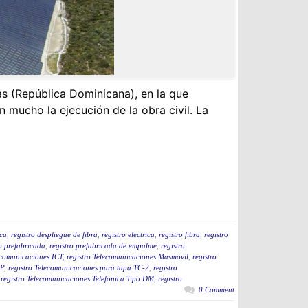
s (República Dominicana), en la que
mucho la ejecución de la obra civil. La
ica
,
registro despliegue de fibra
,
registro electrica
,
registro fibra
,
registro
ro prefabricada
,
registro prefabricada de empalme
,
registro
ecomunicaciones ICT
,
registro Telecomunicaciones Masmovil
,
registro
4P
,
registro Telecomunicaciones para tapa TC-2
,
registro
,
registro Telecomunicaciones Telefonica Tipo DM
,
registro
0 Comment