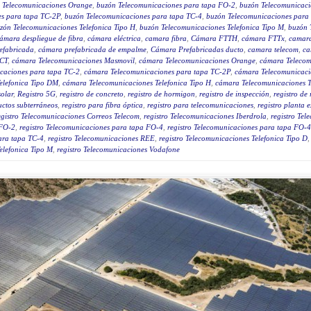
 Telecomunicaciones Orange
,
buzón Telecomunicaciones para tapa FO-2
,
buzón Telecomunicaci
es para tapa TC-2P
,
buzón Telecomunicaciones para tapa TC-4
,
buzón Telecomunicaciones para
zón Telecomunicaciones Telefonica Tipo H
,
buzón Telecomunicaciones Telefonica Tipo M
,
buzón 
ámara despliegue de fibra
,
cámara eléctrica
,
camara fibra
,
Cámara FTTH
,
cámara FTTx
,
camar
efabricada
,
cámara prefabricada de empalme
,
Cámara Prefabricadas ducto
,
camara telecom
,
ca
ICT
,
cámara Telecomunicaciones Masmovil
,
cámara Telecomunicaciones Orange
,
cámara Telecom
caciones para tapa TC-2
,
cámara Telecomunicaciones para tapa TC-2P
,
cámara Telecomunicaci
elefonica Tipo DM
,
cámara Telecomunicaciones Telefonica Tipo H
,
cámara Telecomunicaciones T
solar
,
Registro 5G
,
registro de concreto
,
registro de hormigon
,
registro de inspección
,
registro de 
uctos subterráneos
,
registro para fibra óptica
,
registro para telecomunicaciones
,
registro planta 
egistro Telecomunicaciones Correos Telecom
,
registro Telecomunicaciones Iberdrola
,
registro Tel
 FO-2
,
registro Telecomunicaciones para tapa FO-4
,
registro Telecomunicaciones para tapa FO-
ara tapa TC-4
,
registro Telecomunicaciones REE
,
registro Telecomunicaciones Telefonica Tipo D
elefonica Tipo M
,
registro Telecomunicaciones Vodafone