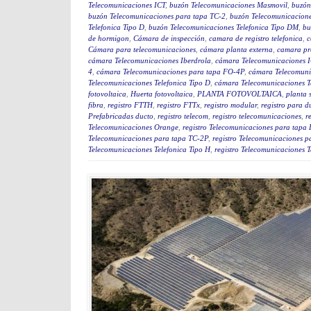
Telecomunicaciones ICT
,
buzón Telecomunicaciones Masmovil
,
buzón
buzón Telecomunicaciones para tapa TC-2
,
buzón Telecomunicacion
Telefonica Tipo D
,
buzón Telecomunicaciones Telefonica Tipo DM
,
bu
de hormigon
,
Cámara de inspección
,
camara de registro telefonica
,
c
Cámara para telecomunicaciones
,
cámara planta externa
,
camara pr
cámara Telecomunicaciones Iberdrola
,
cámara Telecomunicaciones 
4
,
cámara Telecomunicaciones para tapa FO-4P
,
cámara Telecomuni
Telecomunicaciones Telefonica Tipo D
,
cámara Telecomunicaciones T
fotovoltaica
,
Huerta fotovoltaica
,
PLANTA FOTOVOLTAICA
,
planta 
fibra
,
registro FTTH
,
registro FTTx
,
registro modular
,
registro para d
Prefabricadas ducto
,
registro telecom
,
registro telecomunicaciones
,
r
Telecomunicaciones Orange
,
registro Telecomunicaciones para tapa
Telecomunicaciones para tapa TC-2P
,
registro Telecomunicaciones p
Telecomunicaciones Telefonica Tipo H
,
registro Telecomunicaciones T