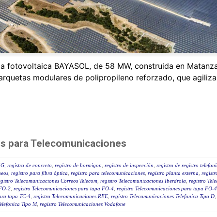
ta fotovoltaica BAYASOL, de 58 MW, construida en Matanza
uetas modulares de polipropileno reforzado, que agilizan 
s para Telecomunicaciones
5G
,
registro de concreto
,
registro de hormigon
,
registro de inspección
,
registro de registro telefon
neos
,
registro para fibra óptica
,
registro para telecomunicaciones
,
registro planta externa
,
regist
egistro Telecomunicaciones Correos Telecom
,
registro Telecomunicaciones Iberdrola
,
registro Tel
 FO-2
,
registro Telecomunicaciones para tapa FO-4
,
registro Telecomunicaciones para tapa FO-
ara tapa TC-4
,
registro Telecomunicaciones REE
,
registro Telecomunicaciones Telefonica Tipo D
elefonica Tipo M
,
registro Telecomunicaciones Vodafone