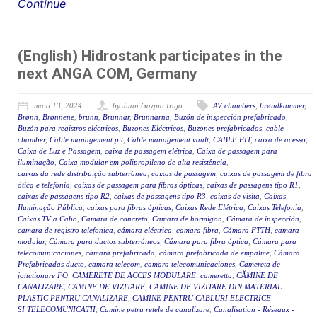
Continue
(English) Hidrostank participates in the
next ANGA COM, Germany
maio 13, 2024
by Juan Gazpio Irujo
AV chambers
,
brøndkammer
,
Brønn
,
Brønnene
,
brunn
,
Brunnar
,
Brunnarna
,
Buzón de inspección prefabricado
,
Buzón para registros eléctricos
,
Buzones Eléctricos
,
Buzones prefabricados
,
cable
chamber
,
Cable management pit
,
Cable management vault
,
CABLE PIT
,
caixa de acesso
,
Caixa de Luz e Passagem
,
caixa de passagem elétrica
,
Caixa de passagem para
iluminação
,
Caixa modular em polipropileno de alta resistência
,
caixas da rede distribuição subterrânea
,
caixas de passagem
,
caixas de passagem de fibra
ótica e telefonia
,
caixas de passagem para fibras ópticas
,
caixas de passagens tipo R1
,
caixas de passagens tipo R2
,
caixas de passagens tipo R3
,
caixas de visita
,
Caixas
Iluminação Pública
,
caixas para fibras ópticas
,
Caixas Rede Elétrica
,
Caixas Telefonia
,
Caixas TV a Cabo
,
Camara de concreto
,
Camara de hormigon
,
Cámara de inspección
,
camara de registro telefonica
,
cámara eléctrica
,
camara fibra
,
Cámara FTTH
,
camara
modular
,
Cámara para ductos subterráneos
,
Cámara para fibra óptica
,
Cámara para
telecomunicaciones
,
camara prefabricada
,
cámara prefabricada de empalme
,
Cámara
Prefabricadas ducto
,
camara telecom
,
camara telecomunicaciones
,
Camereta de
jonctionare FO
,
CAMERETE DE ACCES MODULARE
,
cameretta
,
CĂMINE DE
CANALIZARE
,
CAMINE DE VIZITARE
,
CAMINE DE VIZITARE DIN MATERIAL
PLASTIC PENTRU CANALIZARE
,
CAMINE PENTRU CABLURI ELECTRICE
SI TELECOMUNICATII
,
Camine petru retele de canalizare
,
Canalisation - Réseaux -