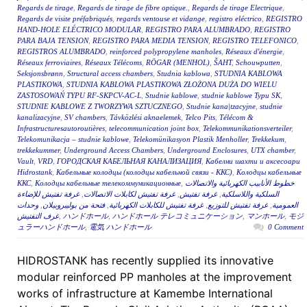
Regards de tirage
,
Regards de tirage de fibre optique.
,
Regards de tirage Electrique
,
Regards de visite préfabriqués
,
regards ventouse et vidange
,
registro eléctrico
,
REGISTRO
HAND-HOLE ELÉCTRICO MODULAR
,
REGISTRO PARA ALUMBRADO
,
REGISTRO
PARA BAJA TENSION
,
REGISTRO PARA MEDIA TENSION
,
REGISTRO TELEFONICO
,
REGISTROS ALUMBRADO
,
reinforced polypropylene manholes
,
Réseaux d'énergie
,
Réseaux ferroviaires
,
Réseaux Télécoms
,
RÖGAR (MENHOL)
,
ŠAHT
,
Schouwputten
,
Seksjonsbrønn
,
Structural access chambers
,
Studnia kablowa
,
STUDNIA KABLOWA
PLASTIKOWA
,
STUDNIA KABLOWA PLASTIKOWA ZŁOŻONA DUŻA DO WIELU
ZASTOSOWAŃ TYPU RF-SKPCV-AC-L
,
Studnie kablowe
,
studnie kablowe Typu SK
,
STUDNIE KABLOWE Z TWORZYWA SZTUCZNEGO
,
Studnie kana|tzacyjne
,
studnie
kanalizacyjne
,
SV chambers
,
Távközlési aknaelemek
,
Telco Pits
,
Télécom &
Infrastructuresautoroutières
,
telecommunication joint box
,
Telekommunikationsverteiler
,
Telekomunikacja – studnie kablowe
,
Telekomünikasyon Plastik Menholler
,
Trekkekum
,
trekkekummer
,
Underground Access Chambers
,
Underground Enclosures
,
UTX chamber
,
Vault
,
VRD
,
ГОРОДСКАЯ КАБЕЛЬНАЯ КАНАЛИЗАЦИЯ
,
Кабелни шахти и аксесоари
Hidrostank
,
Кабельные колодцы (колодцы кабельной связи - ККС)
,
Колодцы кабельные
ККС
,
Колодцы кабельные телекоммуникационные
,
خطوط الأنابيب الكهربائية والاتصالات
غرفة تفتيش للإضاءة
,
غرفة تفتيش لكابلات الاتصالات
,
غرفة تفتيش
,
السلكية واللاسلكية
وحدات
,
فتحة من بوليبروبيلان
,
غرفة تفتيش للكابلات الكهربائية
,
غرفة تفتيش للتوزيع
,
العمومية
غرف التفتيش
,
ハンドホール
,
ハンドホール テレコミュニケーション
,
マンホール
,
モジ
ュラーハンドホール
,
電気 ハンドホール
0 Comment
HIDROSTANK has recently supplied its innovative
modular reinforced PP manholes at the improvement
works of infrastructure at Kamembe International