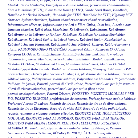
duct access chambers
,
easypit
,
Ek Odalari
,
Ek Odasi
,
Elektrik Bacaları
,
elektrik menhol
,
Elektrik Plastik Menholler
,
Energetyka – studnie kablowe
,
ferroviaires et autoroutières
,
fibre à la maison (FTTH)
,
Fibre to the Home (FTTH)
,
Grade Level Boxes
,
Handhole
,
Handhole for Buried Network.
,
Handhole for FTTH
,
Handhole for FTTP
,
Highway MCX
chamber
,
hydrant chambers
,
hydrant chambers or meter chamber installation
,
Infrastructures télécoms
,
Infrastrutture per Reti a Fibra Ottica
,
Joint box
,
Junction box
,
Junction chamber
,
Kábel akna
,
kábelakna
,
Kabelbronde
,
Kabelbrønn
,
Kabelbrunn
,
Kabelbrunnar
,
kabelbrunnar för fiber
,
Kabelkum
,
Kabelkum for optiske fiberkabler
,
Kabelkummer
,
Kabelová šachta
,
kabelové komory
,
Kabelové šachty
,
Kabelschächte
,
Kabelschächte aus Kunststoff
,
Kabelzugschächte
,
Káblová komora
,
Káblové komory z
plastu
,
KABLOVSKO OKNO PLASTIČNO
,
Komorové Zekany
,
Kompozit Ek Odalar
,
Kompozit Ek Odası
,
Kunstoffschächte
,
Kunststoff-Schächte
,
Link box
,
low voltage
disconnecting boxes
,
Manhole
,
meter chamber installation
,
Modula brøndkammer
,
Modular Ek Odası
,
Modular-Ek-Odalar
,
Moduláris Kábelaknák
,
Modüler Ek Odalar
,
Modulopbygget Kabelbronde
,
Modułowa studnia kablowa
,
Muanyag Tiztitoakna
,
OSP
access chamber
,
Outside plant access chamber
,
Pit
,
plastikowe studnie kablowe
,
Plastové
káblové komory
,
Polietylenowe studnie kablowe
,
Polycarbonate Manholes
,
Polycarbonate
Pull box
,
Polyvault
,
Pozzetti
,
pozzetti di distribuzione
,
Pozzetti modulari per infrastrutture
di reti di telecomunicazioni
,
pozzetti modulari per reti in fibra ottica
,
pozzetti omologati telecom
,
Pozzetti Telecom
,
POZZETTO
,
POZZETTO MODULARE PER
F.O
,
POZZETTO TELECOM
,
prefabricados de concreto
,
Prefabrykowane studnie kablowe
,
Preformed Access Chambers
,
Regards de tirage
,
Regards de tirage de fibre optique.
,
Regards de tirage Electrique
,
Regards de visite AEP
,
Regards de visite préfabriqués
,
regards ventouse et vidange
,
registro eléctrico
,
REGISTRO HAND-HOLE ELÉCTRICO
MODULAR
,
REGISTRO PARA ALUMBRADO
,
REGISTRO PARA BAJA TENSION
,
REGISTRO PARA MEDIA TENSION
,
REGISTRO TELEFONICO
,
REGISTROS
ALUMBRADO
,
reinforced polypropylene manholes
,
Réseaux d'énergie
,
Réseaux
ferroviaires
,
Réseaux Télécoms
,
RÖGAR (MENHOL)
,
ŠAHT
,
Schouwputten
,