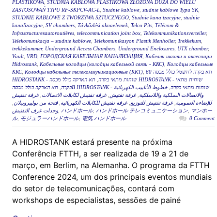
PLASTIKOWA
,
STUDNIA KABLOWA PLASTIKOWA ZŁOŻONA DUŻA DO WIELU
ZASTOSOWAŃ TYPU RF-SKPCV-AC-L
,
Studnie kablowe
,
studnie kablowe Typu SK
,
STUDNIE KABLOWE Z TWORZYWA SZTUCZNEGO
,
Studnie kana|tzacyjne
,
studnie
kanalizacyjne
,
SV chambers
,
Távközlési aknaelemek
,
Telco Pits
,
Télécom &
Infrastructuresautoroutières
,
telecommunication joint box
,
Telekommunikationsverteiler
,
Telekomunikacja – studnie kablowe
,
Telekomünikasyon Plastik Menholler
,
Trekkekum
,
trekkekummer
,
Underground Access Chambers
,
Underground Enclosures
,
UTX chamber
,
Vault
,
VRD
,
ГОРОДСКАЯ КАБЕЛЬНАЯ КАНАЛИЗАЦИЯ
,
Кабелни шахти и аксесоари
Hidrostank
,
Кабельные колодцы (колодцы кабельной связи - ККС)
,
Колодцы кабельные
ККС
,
Колодцы кабельные телекоммуникационные (ККТ)
,
תא בקרה לחשמל כולל מכסה 60
תא הארקה כולל מכסה HIDROSTANK - שוחות מתאי
,
HIDROSTANK - שוחות מתאי בקרה
,
בקרה
خطوط الأنابيب الكهربائية
,
תא הארקה כולל מכסהB HIDROSTANK - שוחות מתאי בקרה
غرفة تفتيش
,
غرفة تفتيش لكابلات الاتصالات
,
غرفة تفتيش
,
والاتصالات السلكية واللاسلكية
,
فتحة من بوليبروبيلان
,
غرفة تفتيش للكابلات الكهربائية
,
غرفة تفتيش للتوزيع
,
للإضاءة العمومية
وحدات غرف التفتيش
,
ハンドホール
,
ハンドホール テレコミュニケーション
,
マンホー
ル
,
モジュラーハンドホール
,
電気 ハンドホール
0 Comment
A HIDROSTANK estará presente na próxima
Conferência FTTH, a ser realizada de 19 a 21 de
março, em Berlim, na Alemanha. O programa da FTTH
Conference 2024, um dos principais eventos mundiais
do setor de telecomunicações, contará com
workshops de especialistas, sessões de painé