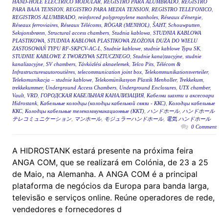
HAND-HOLE ELÉCTRICO MODULAR
,
REGISTRO PARA ALUMBRADO
,
REGISTRO
PARA BAJA TENSION
,
REGISTRO PARA MEDIA TENSION
,
REGISTRO TELEFONICO
,
REGISTROS ALUMBRADO
,
reinforced polypropylene manholes
,
Réseaux d'énergie
,
Réseaux ferroviaires
,
Réseaux Télécoms
,
RÖGAR (MENHOL)
,
ŠAHT
,
Schouwputten
,
Seksjonsbrønn
,
Structural access chambers
,
Studnia kablowa
,
STUDNIA KABLOWA
PLASTIKOWA
,
STUDNIA KABLOWA PLASTIKOWA ZŁOŻONA DUŻA DO WIELU
ZASTOSOWAŃ TYPU RF-SKPCV-AC-L
,
Studnie kablowe
,
studnie kablowe Typu SK
,
STUDNIE KABLOWE Z TWORZYWA SZTUCZNEGO
,
Studnie kana|tzacyjne
,
studnie
kanalizacyjne
,
SV chambers
,
Távközlési aknaelemek
,
Telco Pits
,
Télécom &
Infrastructuresautoroutières
,
telecommunication joint box
,
Telekommunikationsverteiler
,
Telekomunikacja – studnie kablowe
,
Telekomünikasyon Plastik Menholler
,
Trekkekum
,
trekkekummer
,
Underground Access Chambers
,
Underground Enclosures
,
UTX chamber
,
Vault
,
VRD
,
ГОРОДСКАЯ КАБЕЛЬНАЯ КАНАЛИЗАЦИЯ
,
Кабелни шахти и аксесоари
Hidrostank
,
Кабельные колодцы (колодцы кабельной связи - ККС)
,
Колодцы кабельные
ККС
,
Колодцы кабельные телекоммуникационные (ККТ)
,
ハンドホール
,
ハンドホール
テレコミュニケーション
,
マンホール
,
モジュラーハンドホール
,
電気 ハンドホール
0 Comment
A HIDROSTANK estará presente na próxima feira
ANGA COM, que se realizará em Colónia, de 23 a 25
de Maio, na Alemanha. A ANGA COM é a principal
plataforma de negócios da Europa para banda larga,
televisão e serviços online. Reúne operadores de rede,
vendedores e fornecedores d