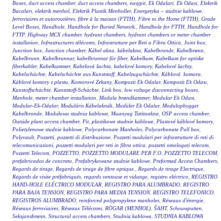
Boxes
,
duct access chamber
,
duct access chambers
,
easypit
,
Ek Odalari
,
Ek Odasi
,
Elektrik
Bacaları
,
elektrik menhol
,
Elektrik Plastik Menholler
,
Energetyka – studnie kablowe
,
ferroviaires et autoroutières
,
fibre à la maison (FTTH)
,
Fibre to the Home (FTTH)
,
Grade
Level Boxes
,
Handhole
,
Handhole for Buried Network.
,
Handhole for FTTH
,
Handhole for
FTTP
,
Highway MCX chamber
,
hydrant chambers
,
hydrant chambers or meter chamber
installation
,
Infrastructures télécoms
,
Infrastrutture per Reti a Fibra Ottica
,
Joint box
,
Junction box
,
Junction chamber
,
Kábel akna
,
kábelakna
,
Kabelbronde
,
Kabelbrønn
,
Kabelbrunn
,
Kabelbrunnar
,
kabelbrunnar för fiber
,
Kabelkum
,
Kabelkum for optiske
fiberkabler
,
Kabelkummer
,
Kabelová šachta
,
kabelové komory
,
Kabelové šachty
,
Kabelschächte
,
Kabelschächte aus Kunststoff
,
Kabelzugschächte
,
Káblová komora
,
Káblové komory z plastu
,
Komorové Zekany
,
Kompozit Ek Odalar
,
Kompozit Ek Odası
,
Kunstoffschächte
,
Kunststoff-Schächte
,
Link box
,
low voltage disconnecting boxes
,
Manhole
,
meter chamber installation
,
Modula brøndkammer
,
Modular Ek Odası
,
Modular-Ek-Odalar
,
Moduláris Kábelaknák
,
Modüler Ek Odalar
,
Modulopbygget
Kabelbronde
,
Modułowa studnia kablowa
,
Muanyag Tiztitoakna
,
OSP access chamber
,
Outside plant access chamber
,
Pit
,
plastikowe studnie kablowe
,
Plastové káblové komory
,
Polietylenowe studnie kablowe
,
Polycarbonate Manholes
,
Polycarbonate Pull box
,
Polyvault
,
Pozzetti
,
pozzetti di distribuzione
,
Pozzetti modulari per infrastrutture di reti di
telecomunicazioni
,
pozzetti modulari per reti in fibra ottica
,
pozzetti omologati telecom
,
Pozzetti Telecom
,
POZZETTO
,
POZZETTO MODULARE PER F.O
,
POZZETTO TELECOM
,
prefabricados de concreto
,
Prefabrykowane studnie kablowe
,
Preformed Access Chambers
,
Regards de tirage
,
Regards de tirage de fibre optique.
,
Regards de tirage Electrique
,
Regards de visite préfabriqués
,
regards ventouse et vidange
,
registro eléctrico
,
REGISTRO
HAND-HOLE ELÉCTRICO MODULAR
,
REGISTRO PARA ALUMBRADO
,
REGISTRO
PARA BAJA TENSION
,
REGISTRO PARA MEDIA TENSION
,
REGISTRO TELEFONICO
,
REGISTROS ALUMBRADO
,
reinforced polypropylene manholes
,
Réseaux d'énergie
,
Réseaux ferroviaires
,
Réseaux Télécoms
,
RÖGAR (MENHOL)
,
ŠAHT
,
Schouwputten
,
Seksjonsbrønn
,
Structural access chambers
,
Studnia kablowa
,
STUDNIA KABLOWA