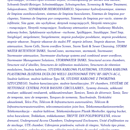
Schwenk-Strahl-Reiniger
,
Schwimmklappe
,
Schwingrechen
,
Screening & Water Treatment
,
Seksjonsbrønn
,
SEPARADOR HIDRODINÁMICO
,
Séparateur hydrodynamique
,
sistemas
de limpieza autobasculantes
,
sistemas de limpieza basculantes
,
Sistemas de limpieza por
clapetas
,
Sistemas de limpieza por compuertas
,
Sistemas de limpieza por vacío
,
sisteme de
infiltratie
,
Sita gęste
,
sito wychyłowe
,
skrzynek rozsączających
,
Skrzynki retencyjno
- rozsączające
,
Skrzynki rozsączające
,
Soakaway attenuation units
,
Soakaway Modules
,
sokaway bobex
,
Spłukiwanie wychyłowe –ruchome
,
Spülkippen
,
Stauklappe
,
Steel Step
,
Steigbügel
,
steigelement
,
Steigelemente
,
stopnie podwójne powlekane
,
stopnie powlekane
,
stopnie włazowe
,
Stopnie włazowe do studni PP
,
stopnie żeliwne
,
Stopnie złazowe
,
Storm
attenuation
,
Storm Cells
,
Storm overflow Screen
,
Storm Tank & Sewer Cleansing
,
STORM
WATER RETENTION TANKS
,
StormCrates
,
stormscreen
,
stormtank
,
Stormwater
,
Stormwater attenuation
,
Stormwater discharge systems and combined sewer overflows
,
Stormwater Management Solutions
,
STORMWATER TANKS
,
Structural access chambers
,
Structure nid d’abeilles
,
Structures de infiltration modulaires
,
Structures de rétention
modulaires
,
Studnia kablowa
,
STUDNIA KABLOWA PLASTIKOWA
,
STUDNIA KABLOWA
PLASTIKOWA ZŁOŻONA DUŻA DO WIELU ZASTOSOWAŃ TYPU RF-SKPCV-AC-L
,
Studnie kablowe
,
studnie kablowe Typu SK
,
STUDNIE KABLOWE Z TWORZYWA
SZTUCZNEGO
,
Studnie kana|tzacyjne
,
studnie kanalizacyjne
,
SV chambers
,
SYSTÈME DE
NETTOYAGE CENTRAL POUR BASSINS CIRCULAIRES.
,
Systemy drenażu
,
szikkasztó
rendszer
,
szikkasztó rendszerek
,
szikkasztórendszer
,
Tamices
,
Tamis de déversoir
,
Tamiz
,
Tanc
de tempesta
,
tanc de tempestes
,
Tanques de tormenta
,
Tauchwände
,
Távközlési
aknaelemek
,
Telco Pits
,
Télécom & Infrastructures autoroutières
,
Télécom &
Infrastructuresautoroutières
,
telecommunication joint box
,
Telekommunikationsverteiler
,
Telekomunikacja – studnie kablowe
,
Telekomünikasyon Plastik Menholler
,
tipping bucket
,
tolva basculante
,
Trekkekum
,
trekkekummer
,
TREPTE DIN POLIPROPILENĂ
,
trincee
drenanti
,
Underground Access Chambers
,
Underground Enclosures
,
Unité d'infiltration ou
de stockage
,
UTX chamber
,
Uzbrojenie przelewów
,
valvole di ritegno
,
Valvula tipo pinza
,
valvula vortice
,
valvulas pico pato
,
válvulas reguladoras de caudal
,
valvulas vortex
,