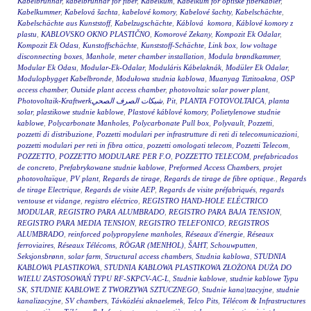
Kabelbrunnar
,
kabelbrunnar för fiber
,
Kabelkum
,
Kabelkum for optiske fiberkabler
,
Kabelkummer
,
Kabelová šachta
,
kabelové komory
,
Kabelové šachty
,
Kabelschächte
,
Kabelschächte aus Kunststoff
,
Kabelzugschächte
,
Káblová komora
,
Káblové komory z
plastu
,
KABLOVSKO OKNO PLASTIČNO
,
Komorové Zekany
,
Kompozit Ek Odalar
,
Kompozit Ek Odası
,
Kunstoffschächte
,
Kunststoff-Schächte
,
Link box
,
low voltage
disconnecting boxes
,
Manhole
,
meter chamber installation
,
Modula brøndkammer
,
Modular Ek Odası
,
Modular-Ek-Odalar
,
Moduláris Kábelaknák
,
Modüler Ek Odalar
,
Modulopbygget Kabelbronde
,
Modułowa studnia kablowa
,
Muanyag Tiztitoakna
,
OSP
access chamber
,
Outside plant access chamber
,
photovoltaic solar power plant
,
Photovoltaik-Kraftwerkشبكات الصرف الصحي
,
Pit
,
PLANTA FOTOVOLTAICA
,
planta
solar
,
plastikowe studnie kablowe
,
Plastové káblové komory
,
Polietylenowe studnie
kablowe
,
Polycarbonate Manholes
,
Polycarbonate Pull box
,
Polyvault
,
Pozzetti
,
pozzetti di distribuzione
,
Pozzetti modulari per infrastrutture di reti di telecomunicazioni
,
pozzetti modulari per reti in fibra ottica
,
pozzetti omologati telecom
,
Pozzetti Telecom
,
POZZETTO
,
POZZETTO MODULARE PER F.O
,
POZZETTO TELECOM
,
prefabricados
de concreto
,
Prefabrykowane studnie kablowe
,
Preformed Access Chambers
,
projet
photovoltaïque
,
PV plant
,
Regards de tirage
,
Regards de tirage de fibre optique.
,
Regards
de tirage Electrique
,
Regards de visite AEP
,
Regards de visite préfabriqués
,
regards
ventouse et vidange
,
registro eléctrico
,
REGISTRO HAND-HOLE ELÉCTRICO
MODULAR
,
REGISTRO PARA ALUMBRADO
,
REGISTRO PARA BAJA TENSION
,
REGISTRO PARA MEDIA TENSION
,
REGISTRO TELEFONICO
,
REGISTROS
ALUMBRADO
,
reinforced polypropylene manholes
,
Réseaux d'énergie
,
Réseaux
ferroviaires
,
Réseaux Télécoms
,
RÖGAR (MENHOL)
,
ŠAHT
,
Schouwputten
,
Seksjonsbrønn
,
solar farm
,
Structural access chambers
,
Studnia kablowa
,
STUDNIA
KABLOWA PLASTIKOWA
,
STUDNIA KABLOWA PLASTIKOWA ZŁOŻONA DUŻA DO
WIELU ZASTOSOWAŃ TYPU RF-SKPCV-AC-L
,
Studnie kablowe
,
studnie kablowe Typu
SK
,
STUDNIE KABLOWE Z TWORZYWA SZTUCZNEGO
,
Studnie kana|tzacyjne
,
studnie
kanalizacyjne
,
SV chambers
,
Távközlési aknaelemek
,
Telco Pits
,
Télécom & Infrastructures