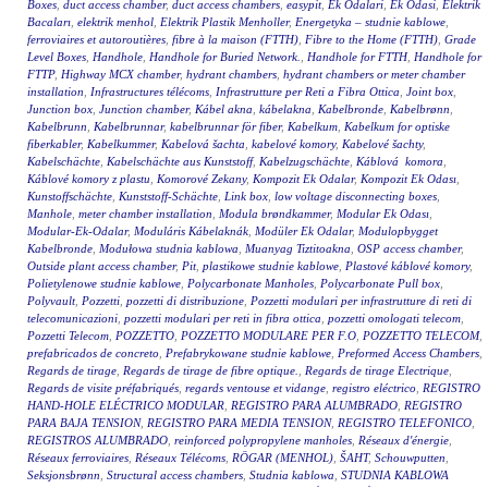
Boxes
,
duct access chamber
,
duct access chambers
,
easypit
,
Ek Odalari
,
Ek Odasi
,
Elektrik
Bacaları
,
elektrik menhol
,
Elektrik Plastik Menholler
,
Energetyka – studnie kablowe
,
ferroviaires et autoroutières
,
fibre à la maison (FTTH)
,
Fibre to the Home (FTTH)
,
Grade
Level Boxes
,
Handhole
,
Handhole for Buried Network.
,
Handhole for FTTH
,
Handhole for
FTTP
,
Highway MCX chamber
,
hydrant chambers
,
hydrant chambers or meter chamber
installation
,
Infrastructures télécoms
,
Infrastrutture per Reti a Fibra Ottica
,
Joint box
,
Junction box
,
Junction chamber
,
Kábel akna
,
kábelakna
,
Kabelbronde
,
Kabelbrønn
,
Kabelbrunn
,
Kabelbrunnar
,
kabelbrunnar för fiber
,
Kabelkum
,
Kabelkum for optiske
fiberkabler
,
Kabelkummer
,
Kabelová šachta
,
kabelové komory
,
Kabelové šachty
,
Kabelschächte
,
Kabelschächte aus Kunststoff
,
Kabelzugschächte
,
Káblová komora
,
Káblové komory z plastu
,
Komorové Zekany
,
Kompozit Ek Odalar
,
Kompozit Ek Odası
,
Kunstoffschächte
,
Kunststoff-Schächte
,
Link box
,
low voltage disconnecting boxes
,
Manhole
,
meter chamber installation
,
Modula brøndkammer
,
Modular Ek Odası
,
Modular-Ek-Odalar
,
Moduláris Kábelaknák
,
Modüler Ek Odalar
,
Modulopbygget
Kabelbronde
,
Modułowa studnia kablowa
,
Muanyag Tiztitoakna
,
OSP access chamber
,
Outside plant access chamber
,
Pit
,
plastikowe studnie kablowe
,
Plastové káblové komory
,
Polietylenowe studnie kablowe
,
Polycarbonate Manholes
,
Polycarbonate Pull box
,
Polyvault
,
Pozzetti
,
pozzetti di distribuzione
,
Pozzetti modulari per infrastrutture di reti di
telecomunicazioni
,
pozzetti modulari per reti in fibra ottica
,
pozzetti omologati telecom
,
Pozzetti Telecom
,
POZZETTO
,
POZZETTO MODULARE PER F.O
,
POZZETTO TELECOM
,
prefabricados de concreto
,
Prefabrykowane studnie kablowe
,
Preformed Access Chambers
,
Regards de tirage
,
Regards de tirage de fibre optique.
,
Regards de tirage Electrique
,
Regards de visite préfabriqués
,
regards ventouse et vidange
,
registro eléctrico
,
REGISTRO
HAND-HOLE ELÉCTRICO MODULAR
,
REGISTRO PARA ALUMBRADO
,
REGISTRO
PARA BAJA TENSION
,
REGISTRO PARA MEDIA TENSION
,
REGISTRO TELEFONICO
,
REGISTROS ALUMBRADO
,
reinforced polypropylene manholes
,
Réseaux d'énergie
,
Réseaux ferroviaires
,
Réseaux Télécoms
,
RÖGAR (MENHOL)
,
ŠAHT
,
Schouwputten
,
Seksjonsbrønn
,
Structural access chambers
,
Studnia kablowa
,
STUDNIA KABLOWA