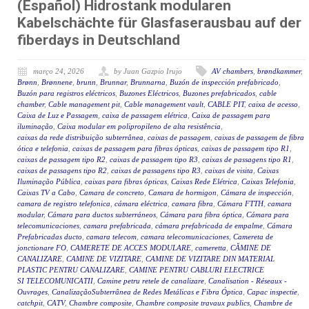
(Español) Hidrostank modularen
Kabelschächte für Glasfaserausbau auf der
fiberdays in Deutschland
março 24, 2026
by Juan Gazpio Irujo
AV chambers
,
brøndkammer
,
Brønn
,
Brønnene
,
brunn
,
Brunnar
,
Brunnarna
,
Buzón de inspección prefabricado
,
Buzón para registros eléctricos
,
Buzones Eléctricos
,
Buzones prefabricados
,
cable
chamber
,
Cable management pit
,
Cable management vault
,
CABLE PIT
,
caixa de acesso
,
Caixa de Luz e Passagem
,
caixa de passagem elétrica
,
Caixa de passagem para
iluminação
,
Caixa modular em polipropileno de alta resistência
,
caixas da rede distribuição subterrânea
,
caixas de passagem
,
caixas de passagem de fibra
ótica e telefonia
,
caixas de passagem para fibras ópticas
,
caixas de passagem tipo R1
,
caixas de passagem tipo R2
,
caixas de passagem tipo R3
,
caixas de passagens tipo R1
,
caixas de passagens tipo R2
,
caixas de passagens tipo R3
,
caixas de visita
,
Caixas
Iluminação Pública
,
caixas para fibras ópticas
,
Caixas Rede Elétrica
,
Caixas Telefonia
,
Caixas TV a Cabo
,
Camara de concreto
,
Camara de hormigon
,
Cámara de inspección
,
camara de registro telefonica
,
cámara eléctrica
,
camara fibra
,
Cámara FTTH
,
camara
modular
,
Cámara para ductos subterráneos
,
Cámara para fibra óptica
,
Cámara para
telecomunicaciones
,
camara prefabricada
,
cámara prefabricada de empalme
,
Cámara
Prefabricadas ducto
,
camara telecom
,
camara telecomunicaciones
,
Camereta de
jonctionare FO
,
CAMERETE DE ACCES MODULARE
,
cameretta
,
CĂMINE DE
CANALIZARE
,
CAMINE DE VIZITARE
,
CAMINE DE VIZITARE DIN MATERIAL
PLASTIC PENTRU CANALIZARE
,
CAMINE PENTRU CABLURI ELECTRICE
SI TELECOMUNICATII
,
Camine petru retele de canalizare
,
Canalisation - Réseaux -
Ouvrages
,
CanalizaçãoSubterrânea de Redes Metálicas e Fibra Óptica
,
Capac inspectie
,
catchpit
,
CATV
,
Chambre composite
,
Chambre composite travaux publics
,
Chambre de