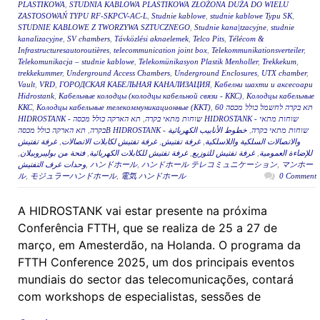
PLASTIKOWA
,
STUDNIA KABLOWA PLASTIKOWA ZŁOŻONA DUŻA DO WIELU
ZASTOSOWAŃ TYPU RF-SKPCV-AC-L
,
Studnie kablowe
,
studnie kablowe Typu SK
,
STUDNIE KABLOWE Z TWORZYWA SZTUCZNEGO
,
Studnie kana|tzacyjne
,
studnie
kanalizacyjne
,
SV chambers
,
Távközlési aknaelemek
,
Telco Pits
,
Télécom &
Infrastructuresautoroutières
,
telecommunication joint box
,
Telekommunikationsverteiler
,
Telekomunikacja – studnie kablowe
,
Telekomünikasyon Plastik Menholler
,
Trekkekum
,
trekkekummer
,
Underground Access Chambers
,
Underground Enclosures
,
UTX chamber
,
Vault
,
VRD
,
ГОРОДСКАЯ КАБЕЛЬНАЯ КАНАЛИЗАЦИЯ
,
Кабелни шахти и аксесоари
Hidrostank
,
Кабельные колодцы (колодцы кабельной связи - ККС)
,
Колодцы кабельные
ККС
,
Колодцы кабельные телекоммуникационные (ККТ)
,
תא בקרה לחשמל כולל מכסה 60
תא הארקה כולל מכסה HIDROSTANK - שוחות מתאי
,
HIDROSTANK - שוחות מתאי בקרה
,
בקרה
خطوط الأنابيب الكهربائية
,
תא הארקה כולל מכסהB HIDROSTANK - שוחות מתאי בקרה
غرفة تفتيش
,
غرفة تفتيش لكابلات الاتصالات
,
غرفة تفتيش
,
والاتصالات السلكية واللاسلكية
,
فتحة من بوليبروبيلان
,
غرفة تفتيش للكابلات الكهربائية
,
غرفة تفتيش للتوزيع
,
للإضاءة العمومية
وحدات غرف التفتيش
,
ハンドホール
,
ハンドホール テレコミュニケーション
,
マンホー
ル
,
モジュラーハンドホール
,
電気 ハンドホール
0 Comment
A HIDROSTANK vai estar presente na próxima
Conferência FTTH, que se realiza de 25 a 27 de
março, em Amesterdão, na Holanda. O programa da
FTTH Conference 2025, um dos principais eventos
mundiais do sector das telecomunicações, contará
com workshops de especialistas, sessões de