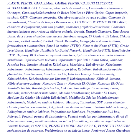
PLASTIC PENTRU CANALIZARE
,
CAMINE PENTRU CABLURI ELECTRICE
SI TELECOMUNICATII
,
Camine petru retele de canalizare
,
Canalisation - Réseaux -
Ouvrages
,
CanalizaçãoSubterrânea de Redes Metálicas e Fibra Óptica
,
Capac inspectie
,
catchpit
,
CATV
,
Chambre composite
,
Chambre composite travaux publics
,
Chambre de
raccordement
,
Chambre de tirage - Réseaux secs
,
CHAMBRE DE VISITE MODULAIRE
,
chambres d’équipement pour eau potable
,
chambres préfabriquées telecom
,
Chambres
thermoplastiques pour réseaux télécoms enfouis
,
drawpit
,
Drawpit Chambers
,
Duct Access
Boxes
,
duct access chamber
,
duct access chambers
,
easypit
,
Ek Odalari
,
Ek Odasi
,
Elektrik
Bacaları
,
elektrik menhol
,
Elektrik Plastik Menholler
,
Energetyka – studnie kablowe
,
ferroviaires et autoroutières
,
fibre à la maison (FTTH)
,
Fibre to the Home (FTTH)
,
Grade
Level Boxes
,
Handhole
,
Handhole for Buried Network.
,
Handhole for FTTH
,
Handhole for
FTTP
,
Highway MCX chamber
,
hydrant chambers
,
hydrant chambers or meter chamber
installation
,
Infrastructures télécoms
,
Infrastrutture per Reti a Fibra Ottica
,
Joint box
,
Junction box
,
Junction chamber
,
Kábel akna
,
kábelakna
,
Kabelbronde
,
Kabelbrønn
,
Kabelbrunn
,
Kabelbrunnar
,
kabelbrunnar för fiber
,
Kabelkum
,
Kabelkum for optiske
fiberkabler
,
Kabelkummer
,
Kabelová šachta
,
kabelové komory
,
Kabelové šachty
,
Kabelschächte
,
Kabelschächte aus Kunststoff
,
Kabelzugschächte
,
Káblová komora
,
Káblové komory z plastu
,
Komorové Zekany
,
Kompozit Ek Odalar
,
Kompozit Ek Odası
,
Kunstoffschächte
,
Kunststoff-Schächte
,
Link box
,
low voltage disconnecting boxes
,
Manhole
,
meter chamber installation
,
Modula brøndkammer
,
Modular Ek Odası
,
Modular-Ek-Odalar
,
Moduláris Kábelaknák
,
Modüler Ek Odalar
,
Modulopbygget
Kabelbronde
,
Modułowa studnia kablowa
,
Muanyag Tiztitoakna
,
OSP access chamber
,
Outside plant access chamber
,
Pit
,
plastikowe studnie kablowe
,
Plastové káblové komory
,
Polietylenowe studnie kablowe
,
Polycarbonate Manholes
,
Polycarbonate Pull box
,
Polyvault
,
Pozzetti
,
pozzetti di distribuzione
,
Pozzetti modulari per infrastrutture di reti di
telecomunicazioni
,
pozzetti modulari per reti in fibra ottica
,
pozzetti omologati telecom
,
Pozzetti Telecom
,
POZZETTO
,
POZZETTO MODULARE PER F.O
,
POZZETTO TELECOM
,
prefabricados de concreto
,
Prefabrykowane studnie kablowe
,
Preformed Access Chambers
,