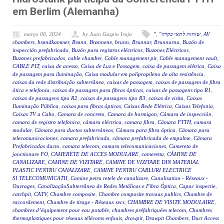
em Berlim (Alemanha)
março 06, 2024
by Juan Gazpio Irujo
"
,
"שוחות לתאי בקרה
,
AV
chambers
,
brøndkammer
,
Brønn
,
Brønnene
,
brunn
,
Brunnar
,
Brunnarna
,
Buzón de
inspección prefabricado
,
Buzón para registros eléctricos
,
Buzones Eléctricos
,
Buzones prefabricados
,
cable chamber
,
Cable management pit
,
Cable management vault
,
CABLE PIT
,
caixa de acesso
,
Caixa de Luz e Passagem
,
caixa de passagem elétrica
,
Caixa
de passagem para iluminação
,
Caixa modular em polipropileno de alta resistência
,
caixas da rede distribuição subterrânea
,
caixas de passagem
,
caixas de passagem de fibra
ótica e telefonia
,
caixas de passagem para fibras ópticas
,
caixas de passagens tipo R1
,
caixas de passagens tipo R2
,
caixas de passagens tipo R3
,
caixas de visita
,
Caixas
Iluminação Pública
,
caixas para fibras ópticas
,
Caixas Rede Elétrica
,
Caixas Telefonia
,
Caixas TV a Cabo
,
Camara de concreto
,
Camara de hormigon
,
Cámara de inspección
,
camara de registro telefonica
,
cámara eléctrica
,
camara fibra
,
Cámara FTTH
,
camara
modular
,
Cámara para ductos subterráneos
,
Cámara para fibra óptica
,
Cámara para
telecomunicaciones
,
camara prefabricada
,
cámara prefabricada de empalme
,
Cámara
Prefabricadas ducto
,
camara telecom
,
camara telecomunicaciones
,
Camereta de
jonctionare FO
,
CAMERETE DE ACCES MODULARE
,
cameretta
,
CĂMINE DE
CANALIZARE
,
CAMINE DE VIZITARE
,
CAMINE DE VIZITARE DIN MATERIAL
PLASTIC PENTRU CANALIZARE
,
CAMINE PENTRU CABLURI ELECTRICE
SI TELECOMUNICATII
,
Camine petru retele de canalizare
,
Canalisation - Réseaux -
Ouvrages
,
CanalizaçãoSubterrânea de Redes Metálicas e Fibra Óptica
,
Capac inspectie
,
catchpit
,
CATV
,
Chambre composite
,
Chambre composite travaux publics
,
Chambre de
raccordement
,
Chambre de tirage - Réseaux secs
,
CHAMBRE DE VISITE MODULAIRE
,
chambres d’équipement pour eau potable
,
chambres préfabriquées telecom
,
Chambres
thermoplastiques pour réseaux télécoms enfouis
,
drawpit
,
Drawpit Chambers
,
Duct Access