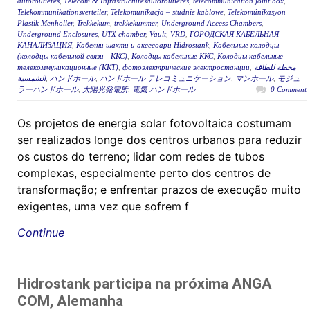
autoroutières
,
Télécom & Infrastructuresautoroutières
,
telecommunication joint box
,
Telekommunikationsverteiler
,
Telekomunikacja – studnie kablowe
,
Telekomünikasyon
Plastik Menholler
,
Trekkekum
,
trekkekummer
,
Underground Access Chambers
,
Underground Enclosures
,
UTX chamber
,
Vault
,
VRD
,
ГОРОДСКАЯ КАБЕЛЬНАЯ
КАНАЛИЗАЦИЯ
,
Кабелни шахти и аксесоари Hidrostank
,
Кабельные колодцы
(колодцы кабельной связи - ККС)
,
Колодцы кабельные ККС
,
Колодцы кабельные
телекоммуникационные (ККТ)
,
фотоэлектрические электростанции
,
محطة للطاقة
الشمسية
,
ハンドホール
,
ハンドホール テレコミュニケーション
,
マンホール
,
モジュ
ラーハンドホール
,
太陽光発電所
,
電気 ハンドホール
0 Comment
Os projetos de energia solar fotovoltaica costumam
ser realizados longe dos centros urbanos para reduzir
os custos do terreno; lidar com redes de tubos
complexas, especialmente perto dos centros de
transformação; e enfrentar prazos de execução muito
exigentes, uma vez que sofrem f
Continue
Hidrostank participa na próxima ANGA
COM, Alemanha