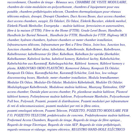
raccordement
,
Chambre de tirage - Réseaux secs
,
CHAMBRE DE VISITE MODULAIRE
,
chambre-de-visite-modulaire-en-polycarbonate
,
chambres d’équipement pour eau
potable
,
chambres préfabriquées telecom
,
Chambres thermoplastiques pour réseaux
télécoms enfouis
,
drawpit
,
Drawpit Chambers
,
Duct Access Boxes
,
duct access chamber
,
duct access chambers
,
easypit
,
Ek Odalari
,
Ek Odasi
,
Elektrik Bacaları
,
elektrik menhol
,
Elektrik Plastik Menholler
,
Energetyka – studnie kablowe
,
ferroviaires et autoroutières
,
fibre à la maison (FTTH)
,
Fibre to the Home (FTTH)
,
Grade Level Boxes
,
Handhole
,
Handhole for Buried Network.
,
Handhole for FTTH
,
Handhole for FTTP
,
Highway MCX
chamber
,
hydrant chambers
,
hydrant chambers or meter chamber installation
,
Infrastructures télécoms
,
Infrastrutture per Reti a Fibra Ottica
,
Joint box
,
Junction box
,
Junction chamber
,
Kábel akna
,
kábelakna
,
Kabelbronde
,
Kabelbrønn
,
Kabelbrunn
,
Kabelbrunnar
,
kabelbrunnar för fiber
,
Kabelkum
,
Kabelkum for optiske fiberkabler
,
Kabelkummer
,
Kabelová šachta
,
kabelové komory
,
Kabelové šachty
,
Kabelschächte
,
Kabelschächte aus Kunststoff
,
Kabelzugschächte
,
Káblová komora
,
Káblové komory z
plastu
,
KABLOVSKO OKNO PLASTIČNO
,
Komorové Zekany
,
Kompozit Ek Odalar
,
Kompozit Ek Odası
,
Kunstoffschächte
,
Kunststoff-Schächte
,
Link box
,
low voltage
disconnecting boxes
,
Manhole
,
meter chamber installation
,
Modula brøndkammer
,
Modular Ek Odası
,
Modular-Ek-Odalar
,
Moduláris Kábelaknák
,
Modüler Ek Odalar
,
Modulopbygget Kabelbronde
,
Modułowa studnia kablowa
,
Muanyag Tiztitoakna
,
OSP
access chamber
,
Outside plant access chamber
,
Pit
,
plastikowe studnie kablowe
,
Plastové
káblové komory
,
Polietylenowe studnie kablowe
,
Polycarbonate Manholes
,
Polycarbonate
Pull box
,
Polyvault
,
Pozzetti
,
pozzetti di distribuzione
,
Pozzetti modulari per infrastrutture
di reti di telecomunicazioni
,
pozzetti modulari per reti in fibra ottica
,
pozzetti omologati telecom
,
Pozzetti Telecom
,
POZZETTO
,
POZZETTO MODULARE PER
F.O
,
POZZETTO TELECOM
,
prefabricados de concreto
,
Prefabrykowane studnie kablowe
,
Preformed Access Chambers
,
Regards de tirage
,
Regards de tirage de fibre optique.
,
Regards de tirage Electrique
,
Regards de visite AEP
,
Regards de visite préfabriqués
,
regards ventouse et vidange
,
registro eléctrico
,
REGISTRO HAND-HOLE ELÉCTRICO