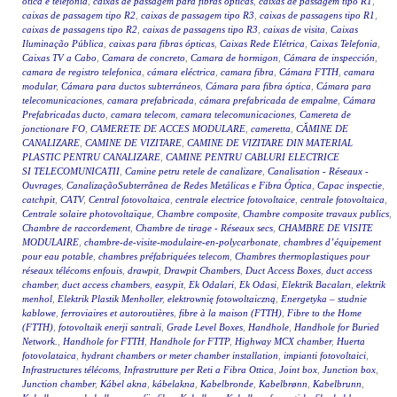
ótica e telefonia
,
caixas de passagem para fibras ópticas
,
caixas de passagem tipo R1
,
caixas de passagem tipo R2
,
caixas de passagem tipo R3
,
caixas de passagens tipo R1
,
caixas de passagens tipo R2
,
caixas de passagens tipo R3
,
caixas de visita
,
Caixas
Iluminação Pública
,
caixas para fibras ópticas
,
Caixas Rede Elétrica
,
Caixas Telefonia
,
Caixas TV a Cabo
,
Camara de concreto
,
Camara de hormigon
,
Cámara de inspección
,
camara de registro telefonica
,
cámara eléctrica
,
camara fibra
,
Cámara FTTH
,
camara
modular
,
Cámara para ductos subterráneos
,
Cámara para fibra óptica
,
Cámara para
telecomunicaciones
,
camara prefabricada
,
cámara prefabricada de empalme
,
Cámara
Prefabricadas ducto
,
camara telecom
,
camara telecomunicaciones
,
Camereta de
jonctionare FO
,
CAMERETE DE ACCES MODULARE
,
cameretta
,
CĂMINE DE
CANALIZARE
,
CAMINE DE VIZITARE
,
CAMINE DE VIZITARE DIN MATERIAL
PLASTIC PENTRU CANALIZARE
,
CAMINE PENTRU CABLURI ELECTRICE
SI TELECOMUNICATII
,
Camine petru retele de canalizare
,
Canalisation - Réseaux -
Ouvrages
,
CanalizaçãoSubterrânea de Redes Metálicas e Fibra Óptica
,
Capac inspectie
,
catchpit
,
CATV
,
Central fotovoltaica
,
centrale electrice fotovoltaice
,
centrale fotovoltaica
,
Centrale solaire photovoltaïque
,
Chambre composite
,
Chambre composite travaux publics
,
Chambre de raccordement
,
Chambre de tirage - Réseaux secs
,
CHAMBRE DE VISITE
MODULAIRE
,
chambre-de-visite-modulaire-en-polycarbonate
,
chambres d’équipement
pour eau potable
,
chambres préfabriquées telecom
,
Chambres thermoplastiques pour
réseaux télécoms enfouis
,
drawpit
,
Drawpit Chambers
,
Duct Access Boxes
,
duct access
chamber
,
duct access chambers
,
easypit
,
Ek Odalari
,
Ek Odasi
,
Elektrik Bacaları
,
elektrik
menhol
,
Elektrik Plastik Menholler
,
elektrownię fotowoltaiczną
,
Energetyka – studnie
kablowe
,
ferroviaires et autoroutières
,
fibre à la maison (FTTH)
,
Fibre to the Home
(FTTH)
,
fotovoltaik enerji santrali
,
Grade Level Boxes
,
Handhole
,
Handhole for Buried
Network.
,
Handhole for FTTH
,
Handhole for FTTP
,
Highway MCX chamber
,
Huerta
fotovolataica
,
hydrant chambers or meter chamber installation
,
impianti fotovoltaici
,
Infrastructures télécoms
,
Infrastrutture per Reti a Fibra Ottica
,
Joint box
,
Junction box
,
Junction chamber
,
Kábel akna
,
kábelakna
,
Kabelbronde
,
Kabelbrønn
,
Kabelbrunn
,