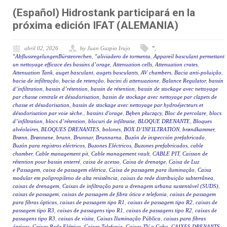
(Español) Hidrostank participará en la
próxima edición IFAT (ALEMANIA)
abril 02, 2026
by Juan Gazpio Irujo
"
,
"AbflussregelungenBürstenrechen
,
"aliviadero de tormenta
,
Appareil basculant permettant
un nettoyage efficace des bassins d’orage
,
Attenuation cells
,
Attenuation crates
,
Attenuation Tank
,
auget basculant
,
augets basculants
,
AV chambers
,
Bacia anti-poluição
,
bacia de infiltração
,
bacia de retenção
,
bacini di attenuazione
,
Balance Regulator
,
bassin
d’infiltration
,
bassin d’rétention
,
bassin de rétention
,
bassin de stockage avec nettoyage
par chasse centrale et désodorisation
,
bassin de stockage avec nettoyage par clapets de
chasse et désodorisation
,
bassin de stockage avec nettoyage par hydroéjecteurs et
désodorisation par voie sèche.
,
bassins d'orage
,
Bęben płuczący
,
Bloc de percolare
,
blocs
d’infiltration
,
blocs d’rétention
,
blocuri de infiltratie
,
BLOQUE DRENANTE
,
Bloques
alvéolaires
,
BLOQUES DRENANTES
,
bolones
,
BOX D’INFILTRATION
,
brøndkammer
,
Brønn
,
Brønnene
,
brunn
,
Brunnar
,
Brunnarna
,
Buzón de inspección prefabricado
,
Buzón para registros eléctricos
,
Buzones Eléctricos
,
Buzones prefabricados
,
cable
chamber
,
Cable management pit
,
Cable management vault
,
CABLE PIT
,
Caisson de
rétention pour bassin enterré
,
caixa de acesso
,
Caixa de drenatge
,
Caixa de Luz
e Passagem
,
caixa de passagem elétrica
,
Caixa de passagem para iluminação
,
Caixa
modular em polipropileno de alta resistência
,
caixas da rede distribuição subterrânea
,
caixas de drenagem
,
Caixas de infiltração para a drenagem urbana sustentável (SUDS)
,
caixas de passagem
,
caixas de passagem de fibra ótica e telefonia
,
caixas de passagem
para fibras ópticas
,
caixas de passagem tipo R1
,
caixas de passagem tipo R2
,
caixas de
passagem tipo R3
,
caixas de passagens tipo R1
,
caixas de passagens tipo R2
,
caixas de
passagens tipo R3
,
caixas de visita
,
Caixas Iluminação Pública
,
caixas para fibras
ópticas
,
Caixas Rede Elétrica
,
Caixas Telefonia
,
Caixas TV a Cabo
,
CAIXES DRENANTS
,