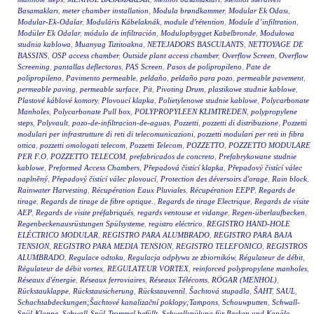
Basamakları
,
meter chamber installation
,
Modula brøndkammer
,
Modular Ek Odası
,
Modular-Ek-Odalar
,
Moduláris Kábelaknák
,
module d'rétention
,
Module d’infiltration
,
Modüler Ek Odalar
,
módulo de infiltración
,
Modulopbygget Kabelbronde
,
Modułowa
studnia kablowa
,
Muanyag Tiztitoakna
,
NETEJADORS BASCULANTS
,
NETTOYAGE DE
BASSINS
,
OSP access chamber
,
Outside plant access chamber
,
Overflow Screen
,
Overflow
Screening
,
pantallas deflectoras
,
PAS Screen
,
Pasos de polipropileno
,
Pate de
polipropileno
,
Pavimento permeable
,
peldaño
,
peldaño para pozo
,
permeable pavement
,
permeable paving
,
permeable surface
,
Pit
,
Pivoting Drum
,
plastikowe studnie kablowe
,
Plastové káblové komory
,
Plovoucí klapka
,
Polietylenowe studnie kablowe
,
Polycarbonate
Manholes
,
Polycarbonate Pull box
,
POLYPROPYLEEN KLIMTREDEN
,
polypropylene
steps
,
Polyvault
,
pozo-de-infiltracion-de-aguas
,
Pozzetti
,
pozzetti di distribuzione
,
Pozzetti
modulari per infrastrutture di reti di telecomunicazioni
,
pozzetti modulari per reti in fibra
ottica
,
pozzetti omologati telecom
,
Pozzetti Telecom
,
POZZETTO
,
POZZETTO MODULARE
PER F.O
,
POZZETTO TELECOM
,
prefabricados de concreto
,
Prefabrykowane studnie
kablowe
,
Preformed Access Chambers
,
Přepadová čistící klapka
,
Přepadový čistící válec
naplněný
,
Přepadový čistící válec plovoucí
,
Protection des déversoirs d'orage
,
Rain block
,
Rainwater Harvesting
,
Récupération Eaux Pluviales
,
Récupération EEPP
,
Regards de
tirage
,
Regards de tirage de fibre optique.
,
Regards de tirage Electrique
,
Regards de visite
AEP
,
Regards de visite préfabriqués
,
regards ventouse et vidange
,
Regen-überlaufbecken
,
Regenbeckenausrüstungen Spülsysteme
,
registro eléctrico
,
REGISTRO HAND-HOLE
ELÉCTRICO MODULAR
,
REGISTRO PARA ALUMBRADO
,
REGISTRO PARA BAJA
TENSION
,
REGISTRO PARA MEDIA TENSION
,
REGISTRO TELEFONICO
,
REGISTROS
ALUMBRADO
,
Regulace odtoku
,
Regulacja odpływu ze zbiorników
,
Régulateur de débit
,
Régulateur de débit vortex
,
REGULATEUR VORTEX
,
reinforced polypropylene manholes
,
Réseaux d'énergie
,
Réseaux ferroviaires
,
Réseaux Télécoms
,
RÖGAR (MENHOL)
,
Rückstauklappe
,
Rückstausicherung
,
Rückstauventil
,
Šachtová stupadla
,
ŠAHT
,
SAUL
,
Schachtabdeckungen;Šachtové kanalizační poklopy;Tampons
,
Schouwputten
,
Schwall-
Spül-Klappe
,
Schwall-Spül-Trommel befüllt
,
Schwallspülung für Becken und Kanäle
,