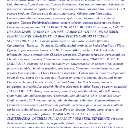
Caja drenante
,
Cajas drenantes
,
Camara de concreto
,
Camara de hormigon
,
Cámara de
inspección
,
camara de registro telefonica
,
cámara eléctrica
,
camara fibra
,
Cámara FTTH
,
camara modular
,
Cámara para ductos subterráneos
,
Cámara para fibra óptica
,
Cámara para telecomunicaciones
,
camara prefabricada
,
cámara prefabricada de
empalme
,
Cámara Prefabricadas ducto
,
camara telecom
,
camara telecomunicaciones
,
Camereta de jonctionare FO
,
CAMERETE DE ACCES MODULARE
,
cameretta
,
CĂMINE
DE CANALIZARE
,
CAMINE DE VIZITARE
,
CAMINE DE VIZITARE DIN MATERIAL
PLASTIC PENTRU CANALIZARE
,
CAMINE PENTRU CABLURI ELECTRICE
SI TELECOMUNICATII
,
Camine petru retele de canalizare
,
canales filtrantes
,
Canalisation - Réseaux - Ouvrages
,
CanalizaçãoSubterrânea de Redes Metálicas e Fibra
Óptica
,
Capac inspectie
,
Cassiers CSTB
,
Cassiers SAUL
,
catchpit
,
CATV
,
celda de
infiltración
,
česle s jemnými síty
,
Chambre composite
,
Chambre composite travaux publics
,
Chambre de raccordement
,
Chambre de tirage - Réseaux secs
,
CHAMBRE DE VISITE
MODULAIRE
,
chambre-de-visite-modulaire-en-polycarbonate
,
chambres d’équipement
pour eau potable
,
chambres préfabriquées telecom
,
Chambres thermoplastiques pour
réseaux télécoms enfouis
,
Check Element
,
Check Flap
,
Čištění kanálů a nádrží
,
clapet anti
retour de nez
,
clapet de nez
,
clapetas
,
clapetas antirretorno
,
clapets
,
clapets anti-retour
,
Clapets de chasses
,
Clapets de nez
,
Combined Sewer Overflow Screens
,
concrete
pavements
,
couvercles;Aknafedelek;Hatches ;Coperchi in ghisa;Rama i pokrywy studzienki
;WŁAZY I WPUSTY;Люки;Люки легкие;Brunnslock;Baca Kapakları; RÖGAR;covers
,
Csatornahullám-öblítőcsappantyú
,
Csatornahullám-öblítődob
,
CSO (Combined Sewer
Outflow) tanks.
,
CSO retention tanks
,
cubo de drenaje
,
cubo dren
,
Dagvattenkassetter
,
Décanteurs particulaires
,
Déflecteur de flottants.
,
déflecteur pour la retenue des flottants
sur les seuils des déversoirs ou des bassins d’orage
,
degrau
,
Degrau para câmara de
visita
,
degraus em polipropileno
,
DEGRAUS PARA CAIXAS DE VISITA
SUBTERRÂNEAS
,
DÉGRILLEUR À BARREAUX POUR SEUIL DÉVERSANT
,
depositos
de retencion
,
Descarregador de tempestade
,
desodorizacion
,
déversoirs d'orage
,
Discharge regulator
,
drawpit
,
Drawpit Chambers
,
dren francés
,
DRENAJ ŞAFTI
,
Drenaj