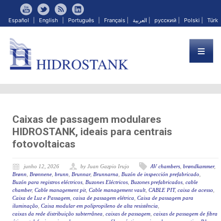
Español
|
English
|
Português
|
Français
|
العربية
|
русский
|
Polski
|
Türk
Caixas de passagem modulares
HIDROSTANK, ideais para centrais
fotovoltaicas
junho 12, 2026
by Juan Gazpio Irujo
AV chambers
,
brøndkammer
,
Brønn
,
Brønnene
,
brunn
,
Brunnar
,
Brunnarna
,
Buzón de inspección prefabricado
,
Buzón para registros eléctricos
,
Buzones Eléctricos
,
Buzones prefabricados
,
cable
chamber
,
Cable management pit
,
Cable management vault
,
CABLE PIT
,
caixa de acesso
,
Caixa de Luz e Passagem
,
caixa de passagem elétrica
,
Caixa de passagem para
iluminação
,
Caixa modular em polipropileno de alta resistência
,
caixas da rede distribuição subterrânea
,
caixas de passagem
,
caixas de passagem de fibra