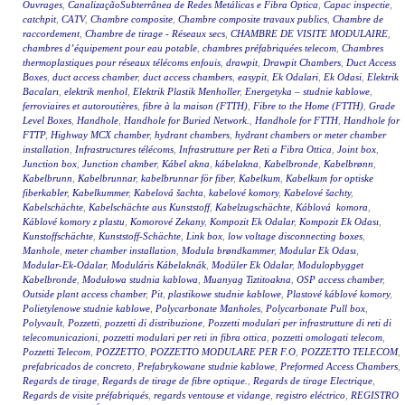
Ouvrages
,
CanalizaçãoSubterrânea de Redes Metálicas e Fibra Óptica
,
Capac inspectie
,
catchpit
,
CATV
,
Chambre composite
,
Chambre composite travaux publics
,
Chambre de
raccordement
,
Chambre de tirage - Réseaux secs
,
CHAMBRE DE VISITE MODULAIRE
,
chambres d’équipement pour eau potable
,
chambres préfabriquées telecom
,
Chambres
thermoplastiques pour réseaux télécoms enfouis
,
drawpit
,
Drawpit Chambers
,
Duct Access
Boxes
,
duct access chamber
,
duct access chambers
,
easypit
,
Ek Odalari
,
Ek Odasi
,
Elektrik
Bacaları
,
elektrik menhol
,
Elektrik Plastik Menholler
,
Energetyka – studnie kablowe
,
ferroviaires et autoroutières
,
fibre à la maison (FTTH)
,
Fibre to the Home (FTTH)
,
Grade
Level Boxes
,
Handhole
,
Handhole for Buried Network.
,
Handhole for FTTH
,
Handhole for
FTTP
,
Highway MCX chamber
,
hydrant chambers
,
hydrant chambers or meter chamber
installation
,
Infrastructures télécoms
,
Infrastrutture per Reti a Fibra Ottica
,
Joint box
,
Junction box
,
Junction chamber
,
Kábel akna
,
kábelakna
,
Kabelbronde
,
Kabelbrønn
,
Kabelbrunn
,
Kabelbrunnar
,
kabelbrunnar för fiber
,
Kabelkum
,
Kabelkum for optiske
fiberkabler
,
Kabelkummer
,
Kabelová šachta
,
kabelové komory
,
Kabelové šachty
,
Kabelschächte
,
Kabelschächte aus Kunststoff
,
Kabelzugschächte
,
Káblová komora
,
Káblové komory z plastu
,
Komorové Zekany
,
Kompozit Ek Odalar
,
Kompozit Ek Odası
,
Kunstoffschächte
,
Kunststoff-Schächte
,
Link box
,
low voltage disconnecting boxes
,
Manhole
,
meter chamber installation
,
Modula brøndkammer
,
Modular Ek Odası
,
Modular-Ek-Odalar
,
Moduláris Kábelaknák
,
Modüler Ek Odalar
,
Modulopbygget
Kabelbronde
,
Modułowa studnia kablowa
,
Muanyag Tiztitoakna
,
OSP access chamber
,
Outside plant access chamber
,
Pit
,
plastikowe studnie kablowe
,
Plastové káblové komory
,
Polietylenowe studnie kablowe
,
Polycarbonate Manholes
,
Polycarbonate Pull box
,
Polyvault
,
Pozzetti
,
pozzetti di distribuzione
,
Pozzetti modulari per infrastrutture di reti di
telecomunicazioni
,
pozzetti modulari per reti in fibra ottica
,
pozzetti omologati telecom
,
Pozzetti Telecom
,
POZZETTO
,
POZZETTO MODULARE PER F.O
,
POZZETTO TELECOM
,
prefabricados de concreto
,
Prefabrykowane studnie kablowe
,
Preformed Access Chambers
,
Regards de tirage
,
Regards de tirage de fibre optique.
,
Regards de tirage Electrique
,
Regards de visite préfabriqués
,
regards ventouse et vidange
,
registro eléctrico
,
REGISTRO