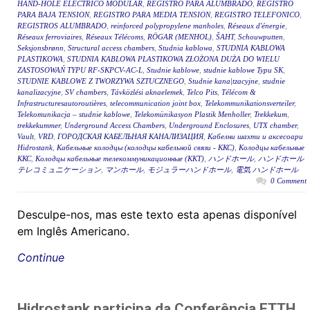
HAND-HOLE ELÉCTRICO MODULAR
,
REGISTRO PARA ALUMBRADO
,
REGISTRO
PARA BAJA TENSION
,
REGISTRO PARA MEDIA TENSION
,
REGISTRO TELEFONICO
,
REGISTROS ALUMBRADO
,
reinforced polypropylene manholes
,
Réseaux d'énergie
,
Réseaux ferroviaires
,
Réseaux Télécoms
,
RÖGAR (MENHOL)
,
ŠAHT
,
Schouwputten
,
Seksjonsbrønn
,
Structural access chambers
,
Studnia kablowa
,
STUDNIA KABLOWA
PLASTIKOWA
,
STUDNIA KABLOWA PLASTIKOWA ZŁOŻONA DUŻA DO WIELU
ZASTOSOWAŃ TYPU RF-SKPCV-AC-L
,
Studnie kablowe
,
studnie kablowe Typu SK
,
STUDNIE KABLOWE Z TWORZYWA SZTUCZNEGO
,
Studnie kana|tzacyjne
,
studnie
kanalizacyjne
,
SV chambers
,
Távközlési aknaelemek
,
Telco Pits
,
Télécom &
Infrastructuresautoroutières
,
telecommunication joint box
,
Telekommunikationsverteiler
,
Telekomunikacja – studnie kablowe
,
Telekomünikasyon Plastik Menholler
,
Trekkekum
,
trekkekummer
,
Underground Access Chambers
,
Underground Enclosures
,
UTX chamber
,
Vault
,
VRD
,
ГОРОДСКАЯ КАБЕЛЬНАЯ КАНАЛИЗАЦИЯ
,
Кабелни шахти и аксесоари
Hidrostank
,
Кабельные колодцы (колодцы кабельной связи - ККС)
,
Колодцы кабельные
ККС
,
Колодцы кабельные телекоммуникационные (ККТ)
,
ハンドホール
,
ハンドホール
テレコミュニケーション
,
マンホール
,
モジュラーハンドホール
,
電気 ハンドホール
0 Comment
Desculpe-nos, mas este texto esta apenas disponível
em Inglês Americano.
Continue
Hidrostank participa da Conferência FTTH