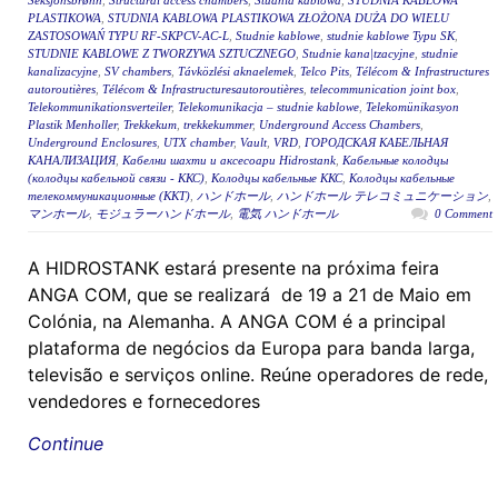
Seksjonsbrønn
,
Structural access chambers
,
Studnia kablowa
,
STUDNIA KABLOWA
PLASTIKOWA
,
STUDNIA KABLOWA PLASTIKOWA ZŁOŻONA DUŻA DO WIELU
ZASTOSOWAŃ TYPU RF-SKPCV-AC-L
,
Studnie kablowe
,
studnie kablowe Typu SK
,
STUDNIE KABLOWE Z TWORZYWA SZTUCZNEGO
,
Studnie kana|tzacyjne
,
studnie
kanalizacyjne
,
SV chambers
,
Távközlési aknaelemek
,
Telco Pits
,
Télécom & Infrastructures
autoroutières
,
Télécom & Infrastructuresautoroutières
,
telecommunication joint box
,
Telekommunikationsverteiler
,
Telekomunikacja – studnie kablowe
,
Telekomünikasyon
Plastik Menholler
,
Trekkekum
,
trekkekummer
,
Underground Access Chambers
,
Underground Enclosures
,
UTX chamber
,
Vault
,
VRD
,
ГОРОДСКАЯ КАБЕЛЬНАЯ
КАНАЛИЗАЦИЯ
,
Кабелни шахти и аксесоари Hidrostank
,
Кабельные колодцы
(колодцы кабельной связи - ККС)
,
Колодцы кабельные ККС
,
Колодцы кабельные
телекоммуникационные (ККТ)
,
ハンドホール
,
ハンドホール テレコミュニケーション
,
マンホール
,
モジュラーハンドホール
,
電気 ハンドホール
0 Comment
A HIDROSTANK estará presente na próxima feira
ANGA COM, que se realizará de 19 a 21 de Maio em
Colónia, na Alemanha. A ANGA COM é a principal
plataforma de negócios da Europa para banda larga,
televisão e serviços online. Reúne operadores de rede,
vendedores e fornecedores
Continue