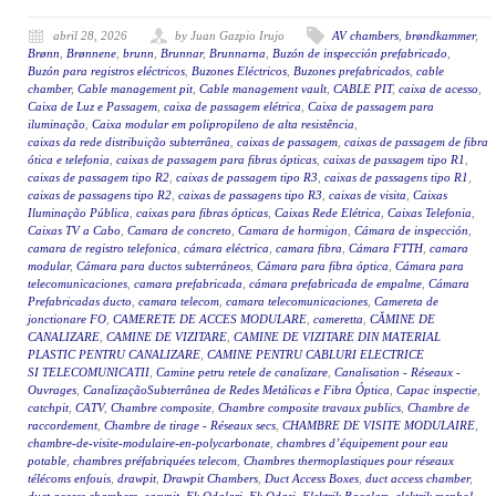
abril 28, 2026
by Juan Gazpio Irujo
AV chambers
,
brøndkammer
,
Brønn
,
Brønnene
,
brunn
,
Brunnar
,
Brunnarna
,
Buzón de inspección prefabricado
,
Buzón para registros eléctricos
,
Buzones Eléctricos
,
Buzones prefabricados
,
cable
chamber
,
Cable management pit
,
Cable management vault
,
CABLE PIT
,
caixa de acesso
,
Caixa de Luz e Passagem
,
caixa de passagem elétrica
,
Caixa de passagem para
iluminação
,
Caixa modular em polipropileno de alta resistência
,
caixas da rede distribuição subterrânea
,
caixas de passagem
,
caixas de passagem de fibra
ótica e telefonia
,
caixas de passagem para fibras ópticas
,
caixas de passagem tipo R1
,
caixas de passagem tipo R2
,
caixas de passagem tipo R3
,
caixas de passagens tipo R1
,
caixas de passagens tipo R2
,
caixas de passagens tipo R3
,
caixas de visita
,
Caixas
Iluminação Pública
,
caixas para fibras ópticas
,
Caixas Rede Elétrica
,
Caixas Telefonia
,
Caixas TV a Cabo
,
Camara de concreto
,
Camara de hormigon
,
Cámara de inspección
,
camara de registro telefonica
,
cámara eléctrica
,
camara fibra
,
Cámara FTTH
,
camara
modular
,
Cámara para ductos subterráneos
,
Cámara para fibra óptica
,
Cámara para
telecomunicaciones
,
camara prefabricada
,
cámara prefabricada de empalme
,
Cámara
Prefabricadas ducto
,
camara telecom
,
camara telecomunicaciones
,
Camereta de
jonctionare FO
,
CAMERETE DE ACCES MODULARE
,
cameretta
,
CĂMINE DE
CANALIZARE
,
CAMINE DE VIZITARE
,
CAMINE DE VIZITARE DIN MATERIAL
PLASTIC PENTRU CANALIZARE
,
CAMINE PENTRU CABLURI ELECTRICE
SI TELECOMUNICATII
,
Camine petru retele de canalizare
,
Canalisation - Réseaux -
Ouvrages
,
CanalizaçãoSubterrânea de Redes Metálicas e Fibra Óptica
,
Capac inspectie
,
catchpit
,
CATV
,
Chambre composite
,
Chambre composite travaux publics
,
Chambre de
raccordement
,
Chambre de tirage - Réseaux secs
,
CHAMBRE DE VISITE MODULAIRE
,
chambre-de-visite-modulaire-en-polycarbonate
,
chambres d’équipement pour eau
potable
,
chambres préfabriquées telecom
,
Chambres thermoplastiques pour réseaux
télécoms enfouis
,
drawpit
,
Drawpit Chambers
,
Duct Access Boxes
,
duct access chamber
,