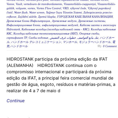
Vanne
,
Vault
,
vertedouro de transbordamento
,
Visszatorlódás-csappantyú
,
Visszatorlódás-
gátlók
,
volquete
,
vortex
,
Vortex Flow Control
,
VRD
,
výkyvné česle
,
Výkyvný paprskový
čistič
,
Water flush
,
Water screen
,
Yağmur Suyu Yönetim Sistemi
,
Zabezpieczenia przeciw-
cofkowe
,
Zajištění zádrže
,
Zpetná klapka
,
ГОРОДСКАЯ КАБЕЛЬНАЯ КАНАЛИЗАЦИЯ
,
Дренажные блоки Инфильтрация.
,
дренажные модули
,
Дренажные системы
,
Инфильтрационные блоки
,
инфильтрационных модулей
,
Кабелни шахти и аксесоари
Hidrostank
,
Кабельные колодцы (колодцы кабельной связи - ККС)
,
Колодцы кабельные
ККС
,
Колодцы кабельные телекоммуникационные (ККТ)
,
Опорные скобы
,
сертификат ТР
,
Скобы ходовые
,
خطوات غرف التفتيش
,
تنك مانع العواصف
,
ハンドホー
ル
,
ハンドホール テレコミュニケーション
,
マンホール
,
モジュラーハンドホール
,
電
気 ハンドホール
0 Comment
HIDROSTANK participa da próxima edição da IFAT
(ALEMANHA) HIDROSTANK continua com o
compromisso internacional e participará da próxima
edição da IFAT, a principal feira comercial mundial de
gestão de água, esgoto, resíduos e matérias-primas, a
realizar de 4 a 7 de maio d
Continue