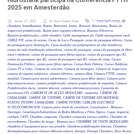
Hidrostank participa na Conferência FTTH
2025 em Amesterdão
março 17, 2025
by Juan Gazpio Irujo
"
,
"שוחות לתאי בקרה
,
AV
chambers
,
brøndkammer
,
Brønn
,
Brønnene
,
brunn
,
Brunnar
,
Brunnarna
,
Buzón de
inspección prefabricado
,
Buzón para registros eléctricos
,
Buzones Eléctricos
,
Buzones prefabricados
,
cable chamber
,
Cable management pit
,
Cable management vault
,
CABLE PIT
,
caixa de acesso
,
Caixa de Luz e Passagem
,
caixa de passagem elétrica
,
Caixa
de passagem para iluminação
,
Caixa modular em polipropileno de alta resistência
,
caixas da rede distribuição subterrânea
,
caixas de passagem
,
caixas de passagem de fibra
ótica e telefonia
,
caixas de passagem para fibras ópticas
,
caixas de passagens tipo R1
,
caixas de passagens tipo R2
,
caixas de passagens tipo R3
,
caixas de visita
,
Caixas
Iluminação Pública
,
caixas para fibras ópticas
,
Caixas Rede Elétrica
,
Caixas Telefonia
,
Caixas TV a Cabo
,
Camara de concreto
,
Camara de hormigon
,
Cámara de inspección
,
camara de registro telefonica
,
cámara eléctrica
,
camara fibra
,
Cámara FTTH
,
camara
modular
,
Cámara para ductos subterráneos
,
Cámara para fibra óptica
,
Cámara para
telecomunicaciones
,
camara prefabricada
,
cámara prefabricada de empalme
,
Cámara
Prefabricadas ducto
,
camara telecom
,
camara telecomunicaciones
,
Camereta de
jonctionare FO
,
CAMERETE DE ACCES MODULARE
,
cameretta
,
CĂMINE DE
CANALIZARE
,
CAMINE DE VIZITARE
,
CAMINE DE VIZITARE DIN MATERIAL
PLASTIC PENTRU CANALIZARE
,
CAMINE PENTRU CABLURI ELECTRICE
SI TELECOMUNICATII
,
Camine petru retele de canalizare
,
Canalisation - Réseaux -
Ouvrages
,
CanalizaçãoSubterrânea de Redes Metálicas e Fibra Óptica
,
Capac inspectie
,
catchpit
,
CATV
,
Chambre composite
,
Chambre composite travaux publics
,
Chambre de
raccordement
,
Chambre de tirage - Réseaux secs
,
CHAMBRE DE VISITE MODULAIRE
,
chambres d’équipement pour eau potable
,
chambres préfabriquées telecom
,
Chambres
thermoplastiques pour réseaux télécoms enfouis
,
drawpit
,
Drawpit Chambers
,
Duct Access