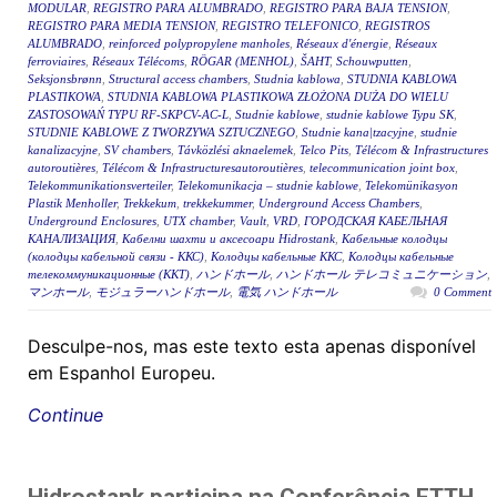
MODULAR
,
REGISTRO PARA ALUMBRADO
,
REGISTRO PARA BAJA TENSION
,
REGISTRO PARA MEDIA TENSION
,
REGISTRO TELEFONICO
,
REGISTROS
ALUMBRADO
,
reinforced polypropylene manholes
,
Réseaux d'énergie
,
Réseaux
ferroviaires
,
Réseaux Télécoms
,
RÖGAR (MENHOL)
,
ŠAHT
,
Schouwputten
,
Seksjonsbrønn
,
Structural access chambers
,
Studnia kablowa
,
STUDNIA KABLOWA
PLASTIKOWA
,
STUDNIA KABLOWA PLASTIKOWA ZŁOŻONA DUŻA DO WIELU
ZASTOSOWAŃ TYPU RF-SKPCV-AC-L
,
Studnie kablowe
,
studnie kablowe Typu SK
,
STUDNIE KABLOWE Z TWORZYWA SZTUCZNEGO
,
Studnie kana|tzacyjne
,
studnie
kanalizacyjne
,
SV chambers
,
Távközlési aknaelemek
,
Telco Pits
,
Télécom & Infrastructures
autoroutières
,
Télécom & Infrastructuresautoroutières
,
telecommunication joint box
,
Telekommunikationsverteiler
,
Telekomunikacja – studnie kablowe
,
Telekomünikasyon
Plastik Menholler
,
Trekkekum
,
trekkekummer
,
Underground Access Chambers
,
Underground Enclosures
,
UTX chamber
,
Vault
,
VRD
,
ГОРОДСКАЯ КАБЕЛЬНАЯ
КАНАЛИЗАЦИЯ
,
Кабелни шахти и аксесоари Hidrostank
,
Кабельные колодцы
(колодцы кабельной связи - ККС)
,
Колодцы кабельные ККС
,
Колодцы кабельные
телекоммуникационные (ККТ)
,
ハンドホール
,
ハンドホール テレコミュニケーション
,
マンホール
,
モジュラーハンドホール
,
電気 ハンドホール
0 Comment
Desculpe-nos, mas este texto esta apenas disponível
em Espanhol Europeu.
Continue