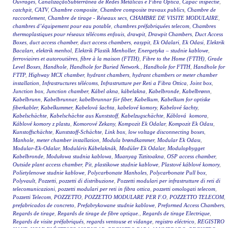
Ouvrages
,
CanalizaçãoSubterrânea de Redes Metálicas e Fibra Óptica
,
Capac inspectie
,
catchpit
,
CATV
,
Chambre composite
,
Chambre composite travaux publics
,
Chambre de
raccordement
,
Chambre de tirage - Réseaux secs
,
CHAMBRE DE VISITE MODULAIRE
,
chambres d’équipement pour eau potable
,
chambres préfabriquées telecom
,
Chambres
thermoplastiques pour réseaux télécoms enfouis
,
drawpit
,
Drawpit Chambers
,
Duct Access
Boxes
,
duct access chamber
,
duct access chambers
,
easypit
,
Ek Odalari
,
Ek Odasi
,
Elektrik
Bacaları
,
elektrik menhol
,
Elektrik Plastik Menholler
,
Energetyka – studnie kablowe
,
ferroviaires et autoroutières
,
fibre à la maison (FTTH)
,
Fibre to the Home (FTTH)
,
Grade
Level Boxes
,
Handhole
,
Handhole for Buried Network.
,
Handhole for FTTH
,
Handhole for
FTTP
,
Highway MCX chamber
,
hydrant chambers
,
hydrant chambers or meter chamber
installation
,
Infrastructures télécoms
,
Infrastrutture per Reti a Fibra Ottica
,
Joint box
,
Junction box
,
Junction chamber
,
Kábel akna
,
kábelakna
,
Kabelbronde
,
Kabelbrønn
,
Kabelbrunn
,
Kabelbrunnar
,
kabelbrunnar för fiber
,
Kabelkum
,
Kabelkum for optiske
fiberkabler
,
Kabelkummer
,
Kabelová šachta
,
kabelové komory
,
Kabelové šachty
,
Kabelschächte
,
Kabelschächte aus Kunststoff
,
Kabelzugschächte
,
Káblová komora
,
Káblové komory z plastu
,
Komorové Zekany
,
Kompozit Ek Odalar
,
Kompozit Ek Odası
,
Kunstoffschächte
,
Kunststoff-Schächte
,
Link box
,
low voltage disconnecting boxes
,
Manhole
,
meter chamber installation
,
Modula brøndkammer
,
Modular Ek Odası
,
Modular-Ek-Odalar
,
Moduláris Kábelaknák
,
Modüler Ek Odalar
,
Modulopbygget
Kabelbronde
,
Modułowa studnia kablowa
,
Muanyag Tiztitoakna
,
OSP access chamber
,
Outside plant access chamber
,
Pit
,
plastikowe studnie kablowe
,
Plastové káblové komory
,
Polietylenowe studnie kablowe
,
Polycarbonate Manholes
,
Polycarbonate Pull box
,
Polyvault
,
Pozzetti
,
pozzetti di distribuzione
,
Pozzetti modulari per infrastrutture di reti di
telecomunicazioni
,
pozzetti modulari per reti in fibra ottica
,
pozzetti omologati telecom
,
Pozzetti Telecom
,
POZZETTO
,
POZZETTO MODULARE PER F.O
,
POZZETTO TELECOM
,
prefabricados de concreto
,
Prefabrykowane studnie kablowe
,
Preformed Access Chambers
,
Regards de tirage
,
Regards de tirage de fibre optique.
,
Regards de tirage Electrique
,
Regards de visite préfabriqués
,
regards ventouse et vidange
,
registro eléctrico
,
REGISTRO