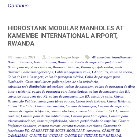
Continue
HIDROSTANK MODULAR MANHOLES AT
KAMEMBE INTERNATIONAL AIRPORT,
RWANDA
maio 25, 2021
by Juan Gazpio Irujo
AV chambers
,
brøndkammer
,
Brønn
,
Brønnene
,
brunn
,
Brunnar
,
Brunnarna
,
Buzón de inspección prefabricado
,
Buzón para registros eléctricos
,
Buzones Eléctricos
,
Buzones prefabricados
,
cable
chamber
,
Cable management pit
,
Cable management vault
,
CABLE PIT
,
caixa de acesso
,
Caixa de Luz e Passagem
,
caixa de passagem elétrica
,
Caixa de passagem para
iluminação
,
Caixa modular em polipropileno de alta resistência
,
caixas da rede distribuição subterrânea
,
caixas de passagem
,
caixas de passagem de fibra
ótica e telefonia
,
caixas de passagem para fibras ópticas
,
caixas de passagens tipo R1
,
caixas de passagens tipo R2
,
caixas de passagens tipo R3
,
caixas de visita
,
Caixas
Iluminação Pública
,
caixas para fibras ópticas
,
Caixas Rede Elétrica
,
Caixas Telefonia
,
Caixas TV a Cabo
,
Camara de concreto
,
Camara de hormigon
,
Cámara de inspección
,
camara de registro telefonica
,
cámara eléctrica
,
camara fibra
,
Cámara FTTH
,
camara
modular
,
Cámara para ductos subterráneos
,
Cámara para fibra óptica
,
Cámara para
telecomunicaciones
,
camara prefabricada
,
cámara prefabricada de empalme
,
Cámara
Prefabricadas ducto
,
camara telecom
,
camara telecomunicaciones
,
Camereta de
jonctionare FO
,
CAMERETE DE ACCES MODULARE
,
cameretta
,
CĂMINE DE
CANALIZARE
,
CAMINE DE VIZITARE
,
CAMINE DE VIZITARE DIN MATERIAL