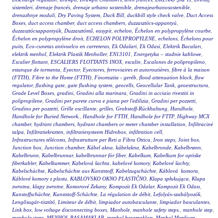
sistemleri
,
drenaje francés
,
drenaje urbano sostenible
,
drenajeurbanosostenible
,
drenazhnye moduli
,
Dry Paving System
,
Duck Bill
,
duckbill style check valve
,
Duct Access
Boxes
,
duct access chamber
,
duct access chambers
,
duzzasztócs-appantyú
,
duzzasztócsappantyúk
,
Duzzasztómű
,
easypit
,
echelon
,
Échelon en polypropylène courbe
,
Échelon en polypropylène droit
,
ECHELON POLYPROPYLENE
,
echelons
,
Échelons pour
puits
,
Eco-cunetas antivuelco en carreteras
,
Ek Odalari
,
Ek Odasi
,
Elektrik Bacaları
,
elektrik menhol
,
Elektrik Plastik Menholler
,
EN13101
,
Energetyka – studnie kablowe
,
Escalier flottant
,
ESCALIERS FLOTTANTS INOX
,
escalin
,
Escalones de polipropileno
,
estanque de tormenta
,
Eyector
,
Eyectores
,
ferroviaires et autoroutières
,
fibre à la maison
(FTTH)
,
Fibre to the Home (FTTH)
,
Finomszita - geréb
,
flood attenuation block
,
flow
regulator
,
flushing gate
,
gate flushing system
,
geocells
,
Geocellular Tank
,
geoestructura
,
Grade Level Boxes
,
gradini
,
Gradini alla marinara
,
Gradini in acciaio rivestiti in
polipropilene
,
Gradini per parete curva e piana per l'edilizia
,
Gradini per pozzetti
,
Gradino per pozzetti
,
Grille oscillante
,
grilles
,
Grobstoff-Rückhaltung
,
Handhole
,
Handhole for Buried Network.
,
Handhole for FTTH
,
Handhole for FTTP
,
Highway MCX
chamber
,
hydrant chambers
,
hydrant chambers or meter chamber installation
,
Infiltracinė
talpa
,
Infiltratiekratten
,
infiltratiesysteem Hidrobox
,
infiltration cell
,
Infrastructures télécoms
,
Infrastrutture per Reti a Fibra Ottica
,
Iron steps
,
Joint box
,
Junction box
,
Junction chamber
,
Kábel akna
,
kábelakna
,
Kabelbronde
,
Kabelbrønn
,
Kabelbrunn
,
Kabelbrunnar
,
kabelbrunnar för fiber
,
Kabelkum
,
Kabelkum for optiske
fiberkabler
,
Kabelkummer
,
Kabelová šachta
,
kabelové komory
,
Kabelové šachty
,
Kabelschächte
,
Kabelschächte aus Kunststoff
,
Kabelzugschächte
,
Káblová komora
,
Káblové komory z plastu
,
KABLOVSKO OKNO PLASTIČNO
,
Klapa spłukująca
,
Klapa
zwrotna
,
klapy zwrotne
,
Komorové Zekany
,
Kompozit Ek Odalar
,
Kompozit Ek Odası
,
Kunstoffschächte
,
Kunststoff-Schächte
,
La régulation de débit
,
Lefolyás-szabályozók
,
Lengősugár-tisztító
,
Limiteur de débit
,
limpiador autobasculante
,
limpiador basculantes
,
Link box
,
low voltage disconnecting boxes
,
Manhole
,
manhole safety steps.
,
manhole step
,
manhole steps
,
MENHOL BASAMAKLAR
,
menhol basamakları
,
Menhol Merdiven