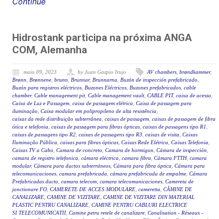
Continue
Hidrostank participa na próxima ANGA
COM, Alemanha
maio 09, 2023
by Juan Gazpio Irujo
AV chambers
,
brøndkammer
,
Brønn
,
Brønnene
,
brunn
,
Brunnar
,
Brunnarna
,
Buzón de inspección prefabricado
,
Buzón para registros eléctricos
,
Buzones Eléctricos
,
Buzones prefabricados
,
cable
chamber
,
Cable management pit
,
Cable management vault
,
CABLE PIT
,
caixa de acesso
,
Caixa de Luz e Passagem
,
caixa de passagem elétrica
,
Caixa de passagem para
iluminação
,
Caixa modular em polipropileno de alta resistência
,
caixas da rede distribuição subterrânea
,
caixas de passagem
,
caixas de passagem de fibra
ótica e telefonia
,
caixas de passagem para fibras ópticas
,
caixas de passagens tipo R1
,
caixas de passagens tipo R2
,
caixas de passagens tipo R3
,
caixas de visita
,
Caixas
Iluminação Pública
,
caixas para fibras ópticas
,
Caixas Rede Elétrica
,
Caixas Telefonia
,
Caixas TV a Cabo
,
Camara de concreto
,
Camara de hormigon
,
Cámara de inspección
,
camara de registro telefonica
,
cámara eléctrica
,
camara fibra
,
Cámara FTTH
,
camara
modular
,
Cámara para ductos subterráneos
,
Cámara para fibra óptica
,
Cámara para
telecomunicaciones
,
camara prefabricada
,
cámara prefabricada de empalme
,
Cámara
Prefabricadas ducto
,
camara telecom
,
camara telecomunicaciones
,
Camereta de
jonctionare FO
,
CAMERETE DE ACCES MODULARE
,
cameretta
,
CĂMINE DE
CANALIZARE
,
CAMINE DE VIZITARE
,
CAMINE DE VIZITARE DIN MATERIAL
PLASTIC PENTRU CANALIZARE
,
CAMINE PENTRU CABLURI ELECTRICE
SI TELECOMUNICATII
,
Camine petru retele de canalizare
,
Canalisation - Réseaux -