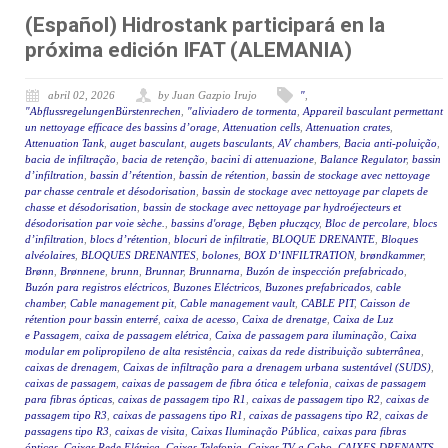
(Español) Hidrostank participará en la
próxima edición IFAT (ALEMANIA)
abril 02, 2026
by Juan Gazpio Irujo
"
,
"AbflussregelungenBürstenrechen
,
"aliviadero de tormenta
,
Appareil basculant permettant
un nettoyage efficace des bassins d’orage
,
Attenuation cells
,
Attenuation crates
,
Attenuation Tank
,
auget basculant
,
augets basculants
,
AV chambers
,
Bacia anti-poluição
,
bacia de infiltração
,
bacia de retenção
,
bacini di attenuazione
,
Balance Regulator
,
bassin
d’infiltration
,
bassin d’rétention
,
bassin de rétention
,
bassin de stockage avec nettoyage
par chasse centrale et désodorisation
,
bassin de stockage avec nettoyage par clapets de
chasse et désodorisation
,
bassin de stockage avec nettoyage par hydroéjecteurs et
désodorisation par voie sèche.
,
bassins d'orage
,
Bęben płuczący
,
Bloc de percolare
,
blocs
d’infiltration
,
blocs d’rétention
,
blocuri de infiltratie
,
BLOQUE DRENANTE
,
Bloques
alvéolaires
,
BLOQUES DRENANTES
,
bolones
,
BOX D’INFILTRATION
,
brøndkammer
,
Brønn
,
Brønnene
,
brunn
,
Brunnar
,
Brunnarna
,
Buzón de inspección prefabricado
,
Buzón para registros eléctricos
,
Buzones Eléctricos
,
Buzones prefabricados
,
cable
chamber
,
Cable management pit
,
Cable management vault
,
CABLE PIT
,
Caisson de
rétention pour bassin enterré
,
caixa de acesso
,
Caixa de drenatge
,
Caixa de Luz
e Passagem
,
caixa de passagem elétrica
,
Caixa de passagem para iluminação
,
Caixa
modular em polipropileno de alta resistência
,
caixas da rede distribuição subterrânea
,
caixas de drenagem
,
Caixas de infiltração para a drenagem urbana sustentável (SUDS)
,
caixas de passagem
,
caixas de passagem de fibra ótica e telefonia
,
caixas de passagem
para fibras ópticas
,
caixas de passagem tipo R1
,
caixas de passagem tipo R2
,
caixas de
passagem tipo R3
,
caixas de passagens tipo R1
,
caixas de passagens tipo R2
,
caixas de
passagens tipo R3
,
caixas de visita
,
Caixas Iluminação Pública
,
caixas para fibras
ópticas
,
Caixas Rede Elétrica
,
Caixas Telefonia
,
Caixas TV a Cabo
,
CAIXES DRENANTS
,