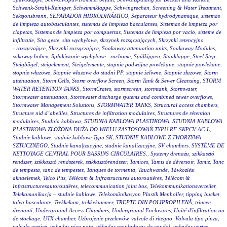
Schwenk-Strahl-Reiniger
,
Schwimmklappe
,
Schwingrechen
,
Screening & Water Treatment
,
Seksjonsbrønn
,
SEPARADOR HIDRODINÁMICO
,
Séparateur hydrodynamique
,
sistemas
de limpieza autobasculantes
,
sistemas de limpieza basculantes
,
Sistemas de limpieza por
clapetas
,
Sistemas de limpieza por compuertas
,
Sistemas de limpieza por vacío
,
sisteme de
infiltratie
,
Sita gęste
,
sito wychyłowe
,
skrzynek rozsączających
,
Skrzynki retencyjno
- rozsączające
,
Skrzynki rozsączające
,
Soakaway attenuation units
,
Soakaway Modules
,
sokaway bobex
,
Spłukiwanie wychyłowe –ruchome
,
Spülkippen
,
Stauklappe
,
Steel Step
,
Steigbügel
,
steigelement
,
Steigelemente
,
stopnie podwójne powlekane
,
stopnie powlekane
,
stopnie włazowe
,
Stopnie włazowe do studni PP
,
stopnie żeliwne
,
Stopnie złazowe
,
Storm
attenuation
,
Storm Cells
,
Storm overflow Screen
,
Storm Tank & Sewer Cleansing
,
STORM
WATER RETENTION TANKS
,
StormCrates
,
stormscreen
,
stormtank
,
Stormwater
,
Stormwater attenuation
,
Stormwater discharge systems and combined sewer overflows
,
Stormwater Management Solutions
,
STORMWATER TANKS
,
Structural access chambers
,
Structure nid d’abeilles
,
Structures de infiltration modulaires
,
Structures de rétention
modulaires
,
Studnia kablowa
,
STUDNIA KABLOWA PLASTIKOWA
,
STUDNIA KABLOWA
PLASTIKOWA ZŁOŻONA DUŻA DO WIELU ZASTOSOWAŃ TYPU RF-SKPCV-AC-L
,
Studnie kablowe
,
studnie kablowe Typu SK
,
STUDNIE KABLOWE Z TWORZYWA
SZTUCZNEGO
,
Studnie kana|tzacyjne
,
studnie kanalizacyjne
,
SV chambers
,
SYSTÈME DE
NETTOYAGE CENTRAL POUR BASSINS CIRCULAIRES.
,
Systemy drenażu
,
szikkasztó
rendszer
,
szikkasztó rendszerek
,
szikkasztórendszer
,
Tamices
,
Tamis de déversoir
,
Tamiz
,
Tanc
de tempesta
,
tanc de tempestes
,
Tanques de tormenta
,
Tauchwände
,
Távközlési
aknaelemek
,
Telco Pits
,
Télécom & Infrastructures autoroutières
,
Télécom &
Infrastructuresautoroutières
,
telecommunication joint box
,
Telekommunikationsverteiler
,
Telekomunikacja – studnie kablowe
,
Telekomünikasyon Plastik Menholler
,
tipping bucket
,
tolva basculante
,
Trekkekum
,
trekkekummer
,
TREPTE DIN POLIPROPILENĂ
,
trincee
drenanti
,
Underground Access Chambers
,
Underground Enclosures
,
Unité d'infiltration ou
de stockage
,
UTX chamber
,
Uzbrojenie przelewów
,
valvole di ritegno
,
Valvula tipo pinza
,
valvula vortice
,
valvulas pico pato
,
válvulas reguladoras de caudal
,
valvulas vortex
,