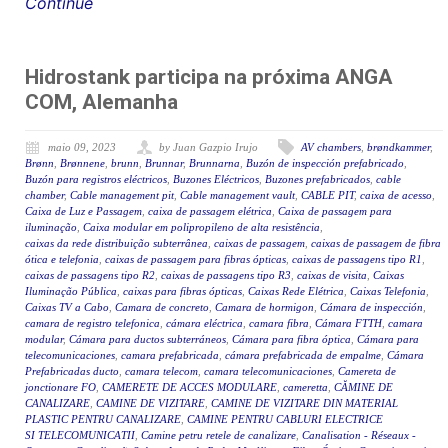
Continue
Hidrostank participa na próxima ANGA
COM, Alemanha
maio 09, 2023
by Juan Gazpio Irujo
AV chambers
,
brøndkammer
,
Brønn
,
Brønnene
,
brunn
,
Brunnar
,
Brunnarna
,
Buzón de inspección prefabricado
,
Buzón para registros eléctricos
,
Buzones Eléctricos
,
Buzones prefabricados
,
cable
chamber
,
Cable management pit
,
Cable management vault
,
CABLE PIT
,
caixa de acesso
,
Caixa de Luz e Passagem
,
caixa de passagem elétrica
,
Caixa de passagem para
iluminação
,
Caixa modular em polipropileno de alta resistência
,
caixas da rede distribuição subterrânea
,
caixas de passagem
,
caixas de passagem de fibra
ótica e telefonia
,
caixas de passagem para fibras ópticas
,
caixas de passagens tipo R1
,
caixas de passagens tipo R2
,
caixas de passagens tipo R3
,
caixas de visita
,
Caixas
Iluminação Pública
,
caixas para fibras ópticas
,
Caixas Rede Elétrica
,
Caixas Telefonia
,
Caixas TV a Cabo
,
Camara de concreto
,
Camara de hormigon
,
Cámara de inspección
,
camara de registro telefonica
,
cámara eléctrica
,
camara fibra
,
Cámara FTTH
,
camara
modular
,
Cámara para ductos subterráneos
,
Cámara para fibra óptica
,
Cámara para
telecomunicaciones
,
camara prefabricada
,
cámara prefabricada de empalme
,
Cámara
Prefabricadas ducto
,
camara telecom
,
camara telecomunicaciones
,
Camereta de
jonctionare FO
,
CAMERETE DE ACCES MODULARE
,
cameretta
,
CĂMINE DE
CANALIZARE
,
CAMINE DE VIZITARE
,
CAMINE DE VIZITARE DIN MATERIAL
PLASTIC PENTRU CANALIZARE
,
CAMINE PENTRU CABLURI ELECTRICE
SI TELECOMUNICATII
,
Camine petru retele de canalizare
,
Canalisation - Réseaux -