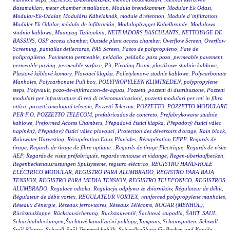
Basamakları
,
meter chamber installation
,
Modula brøndkammer
,
Modular Ek Odası
,
Modular-Ek-Odalar
,
Moduláris Kábelaknák
,
module d'rétention
,
Module d’infiltration
,
Modüler Ek Odalar
,
módulo de infiltración
,
Modulopbygget Kabelbronde
,
Modułowa
studnia kablowa
,
Muanyag Tiztitoakna
,
NETEJADORS BASCULANTS
,
NETTOYAGE DE
BASSINS
,
OSP access chamber
,
Outside plant access chamber
,
Overflow Screen
,
Overflow
Screening
,
pantallas deflectoras
,
PAS Screen
,
Pasos de polipropileno
,
Pate de
polipropileno
,
Pavimento permeable
,
peldaño
,
peldaño para pozo
,
permeable pavement
,
permeable paving
,
permeable surface
,
Pit
,
Pivoting Drum
,
plastikowe studnie kablowe
,
Plastové káblové komory
,
Plovoucí klapka
,
Polietylenowe studnie kablowe
,
Polycarbonate
Manholes
,
Polycarbonate Pull box
,
POLYPROPYLEEN KLIMTREDEN
,
polypropylene
steps
,
Polyvault
,
pozo-de-infiltracion-de-aguas
,
Pozzetti
,
pozzetti di distribuzione
,
Pozzetti
modulari per infrastrutture di reti di telecomunicazioni
,
pozzetti modulari per reti in fibra
ottica
,
pozzetti omologati telecom
,
Pozzetti Telecom
,
POZZETTO
,
POZZETTO MODULARE
PER F.O
,
POZZETTO TELECOM
,
prefabricados de concreto
,
Prefabrykowane studnie
kablowe
,
Preformed Access Chambers
,
Přepadová čistící klapka
,
Přepadový čistící válec
naplněný
,
Přepadový čistící válec plovoucí
,
Protection des déversoirs d'orage
,
Rain block
,
Rainwater Harvesting
,
Récupération Eaux Pluviales
,
Récupération EEPP
,
Regards de
tirage
,
Regards de tirage de fibre optique.
,
Regards de tirage Electrique
,
Regards de visite
AEP
,
Regards de visite préfabriqués
,
regards ventouse et vidange
,
Regen-überlaufbecken
,
Regenbeckenausrüstungen Spülsysteme
,
registro eléctrico
,
REGISTRO HAND-HOLE
ELÉCTRICO MODULAR
,
REGISTRO PARA ALUMBRADO
,
REGISTRO PARA BAJA
TENSION
,
REGISTRO PARA MEDIA TENSION
,
REGISTRO TELEFONICO
,
REGISTROS
ALUMBRADO
,
Regulace odtoku
,
Regulacja odpływu ze zbiorników
,
Régulateur de débit
,
Régulateur de débit vortex
,
REGULATEUR VORTEX
,
reinforced polypropylene manholes
,
Réseaux d'énergie
,
Réseaux ferroviaires
,
Réseaux Télécoms
,
RÖGAR (MENHOL)
,
Rückstauklappe
,
Rückstausicherung
,
Rückstauventil
,
Šachtová stupadla
,
ŠAHT
,
SAUL
,
Schachtabdeckungen;Šachtové kanalizační poklopy;Tampons
,
Schouwputten
,
Schwall-
Spül-Klappe
,
Schwall-Spül-Trommel befüllt
,
Schwallspülung für Becken und Kanäle
,