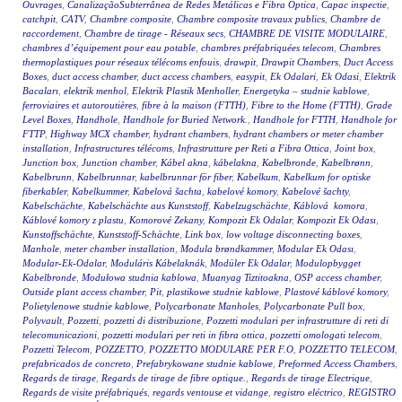
Ouvrages
,
CanalizaçãoSubterrânea de Redes Metálicas e Fibra Óptica
,
Capac inspectie
,
catchpit
,
CATV
,
Chambre composite
,
Chambre composite travaux publics
,
Chambre de
raccordement
,
Chambre de tirage - Réseaux secs
,
CHAMBRE DE VISITE MODULAIRE
,
chambres d’équipement pour eau potable
,
chambres préfabriquées telecom
,
Chambres
thermoplastiques pour réseaux télécoms enfouis
,
drawpit
,
Drawpit Chambers
,
Duct Access
Boxes
,
duct access chamber
,
duct access chambers
,
easypit
,
Ek Odalari
,
Ek Odasi
,
Elektrik
Bacaları
,
elektrik menhol
,
Elektrik Plastik Menholler
,
Energetyka – studnie kablowe
,
ferroviaires et autoroutières
,
fibre à la maison (FTTH)
,
Fibre to the Home (FTTH)
,
Grade
Level Boxes
,
Handhole
,
Handhole for Buried Network.
,
Handhole for FTTH
,
Handhole for
FTTP
,
Highway MCX chamber
,
hydrant chambers
,
hydrant chambers or meter chamber
installation
,
Infrastructures télécoms
,
Infrastrutture per Reti a Fibra Ottica
,
Joint box
,
Junction box
,
Junction chamber
,
Kábel akna
,
kábelakna
,
Kabelbronde
,
Kabelbrønn
,
Kabelbrunn
,
Kabelbrunnar
,
kabelbrunnar för fiber
,
Kabelkum
,
Kabelkum for optiske
fiberkabler
,
Kabelkummer
,
Kabelová šachta
,
kabelové komory
,
Kabelové šachty
,
Kabelschächte
,
Kabelschächte aus Kunststoff
,
Kabelzugschächte
,
Káblová komora
,
Káblové komory z plastu
,
Komorové Zekany
,
Kompozit Ek Odalar
,
Kompozit Ek Odası
,
Kunstoffschächte
,
Kunststoff-Schächte
,
Link box
,
low voltage disconnecting boxes
,
Manhole
,
meter chamber installation
,
Modula brøndkammer
,
Modular Ek Odası
,
Modular-Ek-Odalar
,
Moduláris Kábelaknák
,
Modüler Ek Odalar
,
Modulopbygget
Kabelbronde
,
Modułowa studnia kablowa
,
Muanyag Tiztitoakna
,
OSP access chamber
,
Outside plant access chamber
,
Pit
,
plastikowe studnie kablowe
,
Plastové káblové komory
,
Polietylenowe studnie kablowe
,
Polycarbonate Manholes
,
Polycarbonate Pull box
,
Polyvault
,
Pozzetti
,
pozzetti di distribuzione
,
Pozzetti modulari per infrastrutture di reti di
telecomunicazioni
,
pozzetti modulari per reti in fibra ottica
,
pozzetti omologati telecom
,
Pozzetti Telecom
,
POZZETTO
,
POZZETTO MODULARE PER F.O
,
POZZETTO TELECOM
,
prefabricados de concreto
,
Prefabrykowane studnie kablowe
,
Preformed Access Chambers
,
Regards de tirage
,
Regards de tirage de fibre optique.
,
Regards de tirage Electrique
,
Regards de visite préfabriqués
,
regards ventouse et vidange
,
registro eléctrico
,
REGISTRO