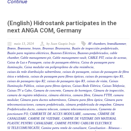
Continue
(English) Hidrostank participates in the
next ANGA COM, Germany
maio 13, 2024
by Juan Gazpio Irujo
AV chambers
,
brøndkammer
,
Brønn
,
Brønnene
,
brunn
,
Brunnar
,
Brunnarna
,
Buzón de inspección prefabricado
,
Buzón para registros eléctricos
,
Buzones Eléctricos
,
Buzones prefabricados
,
cable
chamber
,
Cable management pit
,
Cable management vault
,
CABLE PIT
,
caixa de acesso
,
Caixa de Luz e Passagem
,
caixa de passagem elétrica
,
Caixa de passagem para
iluminação
,
Caixa modular em polipropileno de alta resistência
,
caixas da rede distribuição subterrânea
,
caixas de passagem
,
caixas de passagem de fibra
ótica e telefonia
,
caixas de passagem para fibras ópticas
,
caixas de passagens tipo R1
,
caixas de passagens tipo R2
,
caixas de passagens tipo R3
,
caixas de visita
,
Caixas
Iluminação Pública
,
caixas para fibras ópticas
,
Caixas Rede Elétrica
,
Caixas Telefonia
,
Caixas TV a Cabo
,
Camara de concreto
,
Camara de hormigon
,
Cámara de inspección
,
camara de registro telefonica
,
cámara eléctrica
,
camara fibra
,
Cámara FTTH
,
camara
modular
,
Cámara para ductos subterráneos
,
Cámara para fibra óptica
,
Cámara para
telecomunicaciones
,
camara prefabricada
,
cámara prefabricada de empalme
,
Cámara
Prefabricadas ducto
,
camara telecom
,
camara telecomunicaciones
,
Camereta de
jonctionare FO
,
CAMERETE DE ACCES MODULARE
,
cameretta
,
CĂMINE DE
CANALIZARE
,
CAMINE DE VIZITARE
,
CAMINE DE VIZITARE DIN MATERIAL
PLASTIC PENTRU CANALIZARE
,
CAMINE PENTRU CABLURI ELECTRICE
SI TELECOMUNICATII
,
Camine petru retele de canalizare
,
Canalisation - Réseaux -