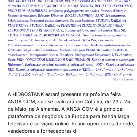
HAND-HOLE ELÉCTRICO MODULAR
,
REGISTRO PARA ALUMBRADO
,
REGISTRO
PARA BAJA TENSION
,
REGISTRO PARA MEDIA TENSION
,
REGISTRO TELEFONICO
,
REGISTROS ALUMBRADO
,
reinforced polypropylene manholes
,
Réseaux d'énergie
,
Réseaux ferroviaires
,
Réseaux Télécoms
,
RÖGAR (MENHOL)
,
ŠAHT
,
Schouwputten
,
Seksjonsbrønn
,
Structural access chambers
,
Studnia kablowa
,
STUDNIA KABLOWA
PLASTIKOWA
,
STUDNIA KABLOWA PLASTIKOWA ZŁOŻONA DUŻA DO WIELU
ZASTOSOWAŃ TYPU RF-SKPCV-AC-L
,
Studnie kablowe
,
studnie kablowe Typu SK
,
STUDNIE KABLOWE Z TWORZYWA SZTUCZNEGO
,
Studnie kana|tzacyjne
,
studnie
kanalizacyjne
,
SV chambers
,
Távközlési aknaelemek
,
Telco Pits
,
Télécom &
Infrastructuresautoroutières
,
telecommunication joint box
,
Telekommunikationsverteiler
,
Telekomunikacja – studnie kablowe
,
Telekomünikasyon Plastik Menholler
,
Trekkekum
,
trekkekummer
,
Underground Access Chambers
,
Underground Enclosures
,
UTX chamber
,
Vault
,
VRD
,
ГОРОДСКАЯ КАБЕЛЬНАЯ КАНАЛИЗАЦИЯ
,
Кабелни шахти и аксесоари
Hidrostank
,
Кабельные колодцы (колодцы кабельной связи - ККС)
,
Колодцы кабельные
ККС
,
Колодцы кабельные телекоммуникационные (ККТ)
,
ハンドホール
,
ハンドホール
テレコミュニケーション
,
マンホール
,
モジュラーハンドホール
,
電気 ハンドホール
0 Comment
A HIDROSTANK estará presente na próxima feira
ANGA COM, que se realizará em Colónia, de 23 a 25
de Maio, na Alemanha. A ANGA COM é a principal
plataforma de negócios da Europa para banda larga,
televisão e serviços online. Reúne operadores de rede,
vendedores e fornecedores d