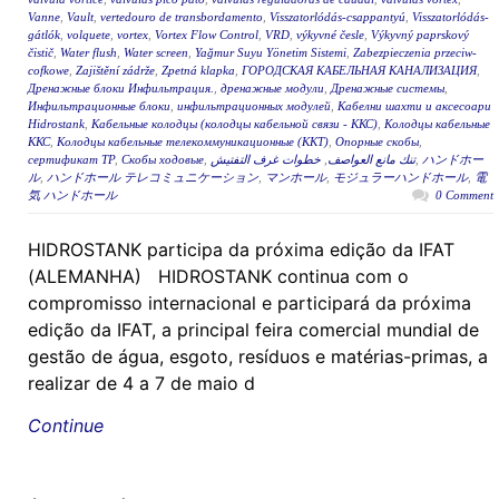
Vanne
,
Vault
,
vertedouro de transbordamento
,
Visszatorlódás-csappantyú
,
Visszatorlódás-
gátlók
,
volquete
,
vortex
,
Vortex Flow Control
,
VRD
,
výkyvné česle
,
Výkyvný paprskový
čistič
,
Water flush
,
Water screen
,
Yağmur Suyu Yönetim Sistemi
,
Zabezpieczenia przeciw-
cofkowe
,
Zajištění zádrže
,
Zpetná klapka
,
ГОРОДСКАЯ КАБЕЛЬНАЯ КАНАЛИЗАЦИЯ
,
Дренажные блоки Инфильтрация.
,
дренажные модули
,
Дренажные системы
,
Инфильтрационные блоки
,
инфильтрационных модулей
,
Кабелни шахти и аксесоари
Hidrostank
,
Кабельные колодцы (колодцы кабельной связи - ККС)
,
Колодцы кабельные
ККС
,
Колодцы кабельные телекоммуникационные (ККТ)
,
Опорные скобы
,
сертификат ТР
,
Скобы ходовые
,
خطوات غرف التفتيش
,
تنك مانع العواصف
,
ハンドホー
ル
,
ハンドホール テレコミュニケーション
,
マンホール
,
モジュラーハンドホール
,
電
気 ハンドホール
0 Comment
HIDROSTANK participa da próxima edição da IFAT
(ALEMANHA) HIDROSTANK continua com o
compromisso internacional e participará da próxima
edição da IFAT, a principal feira comercial mundial de
gestão de água, esgoto, resíduos e matérias-primas, a
realizar de 4 a 7 de maio d
Continue