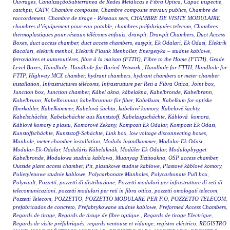
Ouvrages
,
CanalizaçãoSubterrânea de Redes Metálicas e Fibra Óptica
,
Capac inspectie
,
catchpit
,
CATV
,
Chambre composite
,
Chambre composite travaux publics
,
Chambre de
raccordement
,
Chambre de tirage - Réseaux secs
,
CHAMBRE DE VISITE MODULAIRE
,
chambres d’équipement pour eau potable
,
chambres préfabriquées telecom
,
Chambres
thermoplastiques pour réseaux télécoms enfouis
,
drawpit
,
Drawpit Chambers
,
Duct Access
Boxes
,
duct access chamber
,
duct access chambers
,
easypit
,
Ek Odalari
,
Ek Odasi
,
Elektrik
Bacaları
,
elektrik menhol
,
Elektrik Plastik Menholler
,
Energetyka – studnie kablowe
,
ferroviaires et autoroutières
,
fibre à la maison (FTTH)
,
Fibre to the Home (FTTH)
,
Grade
Level Boxes
,
Handhole
,
Handhole for Buried Network.
,
Handhole for FTTH
,
Handhole for
FTTP
,
Highway MCX chamber
,
hydrant chambers
,
hydrant chambers or meter chamber
installation
,
Infrastructures télécoms
,
Infrastrutture per Reti a Fibra Ottica
,
Joint box
,
Junction box
,
Junction chamber
,
Kábel akna
,
kábelakna
,
Kabelbronde
,
Kabelbrønn
,
Kabelbrunn
,
Kabelbrunnar
,
kabelbrunnar för fiber
,
Kabelkum
,
Kabelkum for optiske
fiberkabler
,
Kabelkummer
,
Kabelová šachta
,
kabelové komory
,
Kabelové šachty
,
Kabelschächte
,
Kabelschächte aus Kunststoff
,
Kabelzugschächte
,
Káblová komora
,
Káblové komory z plastu
,
Komorové Zekany
,
Kompozit Ek Odalar
,
Kompozit Ek Odası
,
Kunstoffschächte
,
Kunststoff-Schächte
,
Link box
,
low voltage disconnecting boxes
,
Manhole
,
meter chamber installation
,
Modula brøndkammer
,
Modular Ek Odası
,
Modular-Ek-Odalar
,
Moduláris Kábelaknák
,
Modüler Ek Odalar
,
Modulopbygget
Kabelbronde
,
Modułowa studnia kablowa
,
Muanyag Tiztitoakna
,
OSP access chamber
,
Outside plant access chamber
,
Pit
,
plastikowe studnie kablowe
,
Plastové káblové komory
,
Polietylenowe studnie kablowe
,
Polycarbonate Manholes
,
Polycarbonate Pull box
,
Polyvault
,
Pozzetti
,
pozzetti di distribuzione
,
Pozzetti modulari per infrastrutture di reti di
telecomunicazioni
,
pozzetti modulari per reti in fibra ottica
,
pozzetti omologati telecom
,
Pozzetti Telecom
,
POZZETTO
,
POZZETTO MODULARE PER F.O
,
POZZETTO TELECOM
,
prefabricados de concreto
,
Prefabrykowane studnie kablowe
,
Preformed Access Chambers
,
Regards de tirage
,
Regards de tirage de fibre optique.
,
Regards de tirage Electrique
,
Regards de visite préfabriqués
,
regards ventouse et vidange
,
registro eléctrico
,
REGISTRO