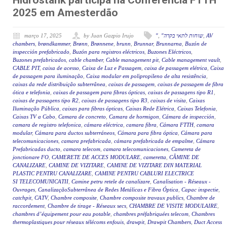
Hidrostank participa na Conferência FTTH
2025 em Amesterdão
março 17, 2025
by Juan Gazpio Irujo
"
,
"שוחות לתאי בקרה
,
AV
chambers
,
brøndkammer
,
Brønn
,
Brønnene
,
brunn
,
Brunnar
,
Brunnarna
,
Buzón de
inspección prefabricado
,
Buzón para registros eléctricos
,
Buzones Eléctricos
,
Buzones prefabricados
,
cable chamber
,
Cable management pit
,
Cable management vault
,
CABLE PIT
,
caixa de acesso
,
Caixa de Luz e Passagem
,
caixa de passagem elétrica
,
Caixa
de passagem para iluminação
,
Caixa modular em polipropileno de alta resistência
,
caixas da rede distribuição subterrânea
,
caixas de passagem
,
caixas de passagem de fibra
ótica e telefonia
,
caixas de passagem para fibras ópticas
,
caixas de passagens tipo R1
,
caixas de passagens tipo R2
,
caixas de passagens tipo R3
,
caixas de visita
,
Caixas
Iluminação Pública
,
caixas para fibras ópticas
,
Caixas Rede Elétrica
,
Caixas Telefonia
,
Caixas TV a Cabo
,
Camara de concreto
,
Camara de hormigon
,
Cámara de inspección
,
camara de registro telefonica
,
cámara eléctrica
,
camara fibra
,
Cámara FTTH
,
camara
modular
,
Cámara para ductos subterráneos
,
Cámara para fibra óptica
,
Cámara para
telecomunicaciones
,
camara prefabricada
,
cámara prefabricada de empalme
,
Cámara
Prefabricadas ducto
,
camara telecom
,
camara telecomunicaciones
,
Camereta de
jonctionare FO
,
CAMERETE DE ACCES MODULARE
,
cameretta
,
CĂMINE DE
CANALIZARE
,
CAMINE DE VIZITARE
,
CAMINE DE VIZITARE DIN MATERIAL
PLASTIC PENTRU CANALIZARE
,
CAMINE PENTRU CABLURI ELECTRICE
SI TELECOMUNICATII
,
Camine petru retele de canalizare
,
Canalisation - Réseaux -
Ouvrages
,
CanalizaçãoSubterrânea de Redes Metálicas e Fibra Óptica
,
Capac inspectie
,
catchpit
,
CATV
,
Chambre composite
,
Chambre composite travaux publics
,
Chambre de
raccordement
,
Chambre de tirage - Réseaux secs
,
CHAMBRE DE VISITE MODULAIRE
,
chambres d’équipement pour eau potable
,
chambres préfabriquées telecom
,
Chambres
thermoplastiques pour réseaux télécoms enfouis
,
drawpit
,
Drawpit Chambers
,
Duct Access