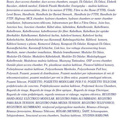
Boxes
,
duct access chamber
,
duct access chambers
,
easypit
,
Ek Odalari
,
Ek Odasi
,
Elektrik
Bacaları
,
elektrik menhol
,
Elektrik Plastik Menholler
,
Energetyka – studnie kablowe
,
ferroviaires et autoroutières
,
fibre à la maison (FTTH)
,
Fibre to the Home (FTTH)
,
Grade
Level Boxes
,
Handhole
,
Handhole for Buried Network.
,
Handhole for FTTH
,
Handhole for
FTTP
,
Highway MCX chamber
,
hydrant chambers
,
hydrant chambers or meter chamber
installation
,
Infrastructures télécoms
,
Infrastrutture per Reti a Fibra Ottica
,
Joint box
,
Junction box
,
Junction chamber
,
Kábel akna
,
kábelakna
,
Kabelbronde
,
Kabelbrønn
,
Kabelbrunn
,
Kabelbrunnar
,
kabelbrunnar för fiber
,
Kabelkum
,
Kabelkum for optiske
fiberkabler
,
Kabelkummer
,
Kabelová šachta
,
kabelové komory
,
Kabelové šachty
,
Kabelschächte
,
Kabelschächte aus Kunststoff
,
Kabelzugschächte
,
Káblová komora
,
Káblové komory z plastu
,
Komorové Zekany
,
Kompozit Ek Odalar
,
Kompozit Ek Odası
,
Kunstoffschächte
,
Kunststoff-Schächte
,
Link box
,
low voltage disconnecting boxes
,
Manhole
,
meter chamber installation
,
Modula brøndkammer
,
Modular Ek Odası
,
Modular-Ek-Odalar
,
Moduláris Kábelaknák
,
Modüler Ek Odalar
,
Modulopbygget
Kabelbronde
,
Modułowa studnia kablowa
,
Muanyag Tiztitoakna
,
OSP access chamber
,
Outside plant access chamber
,
Pit
,
plastikowe studnie kablowe
,
Plastové káblové komory
,
Polietylenowe studnie kablowe
,
Polycarbonate Manholes
,
Polycarbonate Pull box
,
Polyvault
,
Pozzetti
,
pozzetti di distribuzione
,
Pozzetti modulari per infrastrutture di reti di
telecomunicazioni
,
pozzetti modulari per reti in fibra ottica
,
pozzetti omologati telecom
,
Pozzetti Telecom
,
POZZETTO
,
POZZETTO MODULARE PER F.O
,
POZZETTO TELECOM
,
prefabricados de concreto
,
Prefabrykowane studnie kablowe
,
Preformed Access Chambers
,
Regards de tirage
,
Regards de tirage de fibre optique.
,
Regards de tirage Electrique
,
Regards de visite préfabriqués
,
regards ventouse et vidange
,
registro eléctrico
,
REGISTRO
HAND-HOLE ELÉCTRICO MODULAR
,
REGISTRO PARA ALUMBRADO
,
REGISTRO
PARA BAJA TENSION
,
REGISTRO PARA MEDIA TENSION
,
REGISTRO TELEFONICO
,
REGISTROS ALUMBRADO
,
reinforced polypropylene manholes
,
Réseaux d'énergie
,
Réseaux ferroviaires
,
Réseaux Télécoms
,
RÖGAR (MENHOL)
,
ŠAHT
,
Schouwputten
,
Seksjonsbrønn
,
Structural access chambers
,
Studnia kablowa
,
STUDNIA KABLOWA