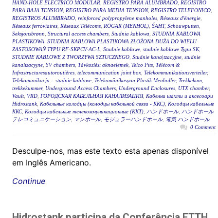
HAND-HOLE ELÉCTRICO MODULAR
,
REGISTRO PARA ALUMBRADO
,
REGISTRO
PARA BAJA TENSION
,
REGISTRO PARA MEDIA TENSION
,
REGISTRO TELEFONICO
,
REGISTROS ALUMBRADO
,
reinforced polypropylene manholes
,
Réseaux d'énergie
,
Réseaux ferroviaires
,
Réseaux Télécoms
,
RÖGAR (MENHOL)
,
ŠAHT
,
Schouwputten
,
Seksjonsbrønn
,
Structural access chambers
,
Studnia kablowa
,
STUDNIA KABLOWA
PLASTIKOWA
,
STUDNIA KABLOWA PLASTIKOWA ZŁOŻONA DUŻA DO WIELU
ZASTOSOWAŃ TYPU RF-SKPCV-AC-L
,
Studnie kablowe
,
studnie kablowe Typu SK
,
STUDNIE KABLOWE Z TWORZYWA SZTUCZNEGO
,
Studnie kana|tzacyjne
,
studnie
kanalizacyjne
,
SV chambers
,
Távközlési aknaelemek
,
Telco Pits
,
Télécom &
Infrastructuresautoroutières
,
telecommunication joint box
,
Telekommunikationsverteiler
,
Telekomunikacja – studnie kablowe
,
Telekomünikasyon Plastik Menholler
,
Trekkekum
,
trekkekummer
,
Underground Access Chambers
,
Underground Enclosures
,
UTX chamber
,
Vault
,
VRD
,
ГОРОДСКАЯ КАБЕЛЬНАЯ КАНАЛИЗАЦИЯ
,
Кабелни шахти и аксесоари
Hidrostank
,
Кабельные колодцы (колодцы кабельной связи - ККС)
,
Колодцы кабельные
ККС
,
Колодцы кабельные телекоммуникационные (ККТ)
,
ハンドホール
,
ハンドホール
テレコミュニケーション
,
マンホール
,
モジュラーハンドホール
,
電気 ハンドホール
0 Comment
Desculpe-nos, mas este texto esta apenas disponível
em Inglês Americano.
Continue
Hidrostank participa da Conferência FTTH