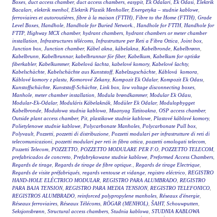
Boxes
,
duct access chamber
,
duct access chambers
,
easypit
,
Ek Odalari
,
Ek Odasi
,
Elektrik
Bacaları
,
elektrik menhol
,
Elektrik Plastik Menholler
,
Energetyka – studnie kablowe
,
ferroviaires et autoroutières
,
fibre à la maison (FTTH)
,
Fibre to the Home (FTTH)
,
Grade
Level Boxes
,
Handhole
,
Handhole for Buried Network.
,
Handhole for FTTH
,
Handhole for
FTTP
,
Highway MCX chamber
,
hydrant chambers
,
hydrant chambers or meter chamber
installation
,
Infrastructures télécoms
,
Infrastrutture per Reti a Fibra Ottica
,
Joint box
,
Junction box
,
Junction chamber
,
Kábel akna
,
kábelakna
,
Kabelbronde
,
Kabelbrønn
,
Kabelbrunn
,
Kabelbrunnar
,
kabelbrunnar för fiber
,
Kabelkum
,
Kabelkum for optiske
fiberkabler
,
Kabelkummer
,
Kabelová šachta
,
kabelové komory
,
Kabelové šachty
,
Kabelschächte
,
Kabelschächte aus Kunststoff
,
Kabelzugschächte
,
Káblová komora
,
Káblové komory z plastu
,
Komorové Zekany
,
Kompozit Ek Odalar
,
Kompozit Ek Odası
,
Kunstoffschächte
,
Kunststoff-Schächte
,
Link box
,
low voltage disconnecting boxes
,
Manhole
,
meter chamber installation
,
Modula brøndkammer
,
Modular Ek Odası
,
Modular-Ek-Odalar
,
Moduláris Kábelaknák
,
Modüler Ek Odalar
,
Modulopbygget
Kabelbronde
,
Modułowa studnia kablowa
,
Muanyag Tiztitoakna
,
OSP access chamber
,
Outside plant access chamber
,
Pit
,
plastikowe studnie kablowe
,
Plastové káblové komory
,
Polietylenowe studnie kablowe
,
Polycarbonate Manholes
,
Polycarbonate Pull box
,
Polyvault
,
Pozzetti
,
pozzetti di distribuzione
,
Pozzetti modulari per infrastrutture di reti di
telecomunicazioni
,
pozzetti modulari per reti in fibra ottica
,
pozzetti omologati telecom
,
Pozzetti Telecom
,
POZZETTO
,
POZZETTO MODULARE PER F.O
,
POZZETTO TELECOM
,
prefabricados de concreto
,
Prefabrykowane studnie kablowe
,
Preformed Access Chambers
,
Regards de tirage
,
Regards de tirage de fibre optique.
,
Regards de tirage Electrique
,
Regards de visite préfabriqués
,
regards ventouse et vidange
,
registro eléctrico
,
REGISTRO
HAND-HOLE ELÉCTRICO MODULAR
,
REGISTRO PARA ALUMBRADO
,
REGISTRO
PARA BAJA TENSION
,
REGISTRO PARA MEDIA TENSION
,
REGISTRO TELEFONICO
,
REGISTROS ALUMBRADO
,
reinforced polypropylene manholes
,
Réseaux d'énergie
,
Réseaux ferroviaires
,
Réseaux Télécoms
,
RÖGAR (MENHOL)
,
ŠAHT
,
Schouwputten
,
Seksjonsbrønn
,
Structural access chambers
,
Studnia kablowa
,
STUDNIA KABLOWA