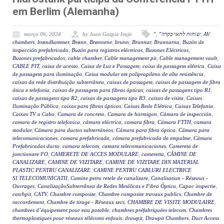
em Berlim (Alemanha)
março 06, 2024
by Juan Gazpio Irujo
"
,
"שוחות לתאי בקרה
,
AV
chambers
,
brøndkammer
,
Brønn
,
Brønnene
,
brunn
,
Brunnar
,
Brunnarna
,
Buzón de
inspección prefabricado
,
Buzón para registros eléctricos
,
Buzones Eléctricos
,
Buzones prefabricados
,
cable chamber
,
Cable management pit
,
Cable management vault
,
CABLE PIT
,
caixa de acesso
,
Caixa de Luz e Passagem
,
caixa de passagem elétrica
,
Caixa
de passagem para iluminação
,
Caixa modular em polipropileno de alta resistência
,
caixas da rede distribuição subterrânea
,
caixas de passagem
,
caixas de passagem de fibra
ótica e telefonia
,
caixas de passagem para fibras ópticas
,
caixas de passagens tipo R1
,
caixas de passagens tipo R2
,
caixas de passagens tipo R3
,
caixas de visita
,
Caixas
Iluminação Pública
,
caixas para fibras ópticas
,
Caixas Rede Elétrica
,
Caixas Telefonia
,
Caixas TV a Cabo
,
Camara de concreto
,
Camara de hormigon
,
Cámara de inspección
,
camara de registro telefonica
,
cámara eléctrica
,
camara fibra
,
Cámara FTTH
,
camara
modular
,
Cámara para ductos subterráneos
,
Cámara para fibra óptica
,
Cámara para
telecomunicaciones
,
camara prefabricada
,
cámara prefabricada de empalme
,
Cámara
Prefabricadas ducto
,
camara telecom
,
camara telecomunicaciones
,
Camereta de
jonctionare FO
,
CAMERETE DE ACCES MODULARE
,
cameretta
,
CĂMINE DE
CANALIZARE
,
CAMINE DE VIZITARE
,
CAMINE DE VIZITARE DIN MATERIAL
PLASTIC PENTRU CANALIZARE
,
CAMINE PENTRU CABLURI ELECTRICE
SI TELECOMUNICATII
,
Camine petru retele de canalizare
,
Canalisation - Réseaux -
Ouvrages
,
CanalizaçãoSubterrânea de Redes Metálicas e Fibra Óptica
,
Capac inspectie
,
catchpit
,
CATV
,
Chambre composite
,
Chambre composite travaux publics
,
Chambre de
raccordement
,
Chambre de tirage - Réseaux secs
,
CHAMBRE DE VISITE MODULAIRE
,
chambres d’équipement pour eau potable
,
chambres préfabriquées telecom
,
Chambres
thermoplastiques pour réseaux télécoms enfouis
,
drawpit
,
Drawpit Chambers
,
Duct Access