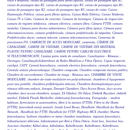
ótica e telefonia
,
caixas de passagem para fibras ópticas
,
caixas de passagem tipo R1
,
caixas de passagem tipo R2
,
caixas de passagem tipo R3
,
caixas de passagens tipo R1
,
caixas de passagens tipo R2
,
caixas de passagens tipo R3
,
caixas de visita
,
Caixas
Iluminação Pública
,
caixas para fibras ópticas
,
Caixas Rede Elétrica
,
Caixas Telefonia
,
Caixas TV a Cabo
,
Camara de concreto
,
Camara de hormigon
,
Cámara de inspección
,
camara de registro telefonica
,
cámara eléctrica
,
camara fibra
,
Cámara FTTH
,
camara
modular
,
Cámara para ductos subterráneos
,
Cámara para fibra óptica
,
Cámara para
telecomunicaciones
,
camara prefabricada
,
cámara prefabricada de empalme
,
Cámara
Prefabricadas ducto
,
camara telecom
,
camara telecomunicaciones
,
Camereta de
jonctionare FO
,
CAMERETE DE ACCES MODULARE
,
cameretta
,
CĂMINE DE
CANALIZARE
,
CAMINE DE VIZITARE
,
CAMINE DE VIZITARE DIN MATERIAL
PLASTIC PENTRU CANALIZARE
,
CAMINE PENTRU CABLURI ELECTRICE
SI TELECOMUNICATII
,
Camine petru retele de canalizare
,
Canalisation - Réseaux -
Ouvrages
,
CanalizaçãoSubterrânea de Redes Metálicas e Fibra Óptica
,
Capac inspectie
,
catchpit
,
CATV
,
Central fotovoltaica
,
centrale electrice fotovoltaice
,
centrale fotovoltaica
,
Centrale solaire photovoltaïque
,
Chambre composite
,
Chambre composite travaux publics
,
Chambre de raccordement
,
Chambre de tirage - Réseaux secs
,
CHAMBRE DE VISITE
MODULAIRE
,
chambre-de-visite-modulaire-en-polycarbonate
,
chambres d’équipement
pour eau potable
,
chambres préfabriquées telecom
,
Chambres thermoplastiques pour
réseaux télécoms enfouis
,
drawpit
,
Drawpit Chambers
,
Duct Access Boxes
,
duct access
chamber
,
duct access chambers
,
easypit
,
Ek Odalari
,
Ek Odasi
,
Elektrik Bacaları
,
elektrik
menhol
,
Elektrik Plastik Menholler
,
elektrownię fotowoltaiczną
,
Energetyka – studnie
kablowe
,
ferroviaires et autoroutières
,
fibre à la maison (FTTH)
,
Fibre to the Home
(FTTH)
,
fotovoltaik enerji santrali
,
Grade Level Boxes
,
Handhole
,
Handhole for Buried
Network.
,
Handhole for FTTH
,
Handhole for FTTP
,
Highway MCX chamber
,
Huerta
fotovolataica
,
hydrant chambers or meter chamber installation
,
impianti fotovoltaici
,
Infrastructures télécoms
,
Infrastrutture per Reti a Fibra Ottica
,
Joint box
,
Junction box
,
Junction chamber
,
Kábel akna
,
kábelakna
,
Kabelbronde
,
Kabelbrønn
,
Kabelbrunn
,