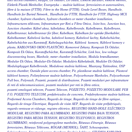
duct access chambers
,
easypit
,
Ek Odalari
,
Ek Odasi
,
Elektrik Bacaları
,
elektrik menhol
,
Elektrik Plastik Menholler
,
Energetyka – studnie kablowe
,
ferroviaires et autoroutières
,
fibre à la maison (FTTH)
,
Fibre to the Home (FTTH)
,
Grade Level Boxes
,
Handhole
,
Handhole for Buried Network.
,
Handhole for FTTH
,
Handhole for FTTP
,
Highway MCX
chamber
,
hydrant chambers
,
hydrant chambers or meter chamber installation
,
Infrastructures télécoms
,
Infrastrutture per Reti a Fibra Ottica
,
Joint box
,
Junction box
,
Junction chamber
,
Kábel akna
,
kábelakna
,
Kabelbronde
,
Kabelbrønn
,
Kabelbrunn
,
Kabelbrunnar
,
kabelbrunnar för fiber
,
Kabelkum
,
Kabelkum for optiske fiberkabler
,
Kabelkummer
,
Kabelová šachta
,
kabelové komory
,
Kabelové šachty
,
Kabelschächte
,
Kabelschächte aus Kunststoff
,
Kabelzugschächte
,
Káblová komora
,
Káblové komory z
plastu
,
KABLOVSKO OKNO PLASTIČNO
,
Komorové Zekany
,
Kompozit Ek Odalar
,
Kompozit Ek Odası
,
Kunstoffschächte
,
Kunststoff-Schächte
,
Link box
,
low voltage
disconnecting boxes
,
Manhole
,
meter chamber installation
,
Modula brøndkammer
,
Modular Ek Odası
,
Modular-Ek-Odalar
,
Moduláris Kábelaknák
,
Modüler Ek Odalar
,
Modulopbygget Kabelbronde
,
Modułowa studnia kablowa
,
Muanyag Tiztitoakna
,
OSP
access chamber
,
Outside plant access chamber
,
Pit
,
plastikowe studnie kablowe
,
Plastové
káblové komory
,
Polietylenowe studnie kablowe
,
Polycarbonate Manholes
,
Polycarbonate
Pull box
,
Polyvault
,
Pozzetti
,
pozzetti di distribuzione
,
Pozzetti modulari per infrastrutture
di reti di telecomunicazioni
,
pozzetti modulari per reti in fibra ottica
,
pozzetti omologati telecom
,
Pozzetti Telecom
,
POZZETTO
,
POZZETTO MODULARE PER
F.O
,
POZZETTO TELECOM
,
prefabricados de concreto
,
Prefabrykowane studnie kablowe
,
Preformed Access Chambers
,
Regards de tirage
,
Regards de tirage de fibre optique.
,
Regards de tirage Electrique
,
Regards de visite AEP
,
Regards de visite préfabriqués
,
regards ventouse et vidange
,
registro eléctrico
,
REGISTRO HAND-HOLE ELÉCTRICO
MODULAR
,
REGISTRO PARA ALUMBRADO
,
REGISTRO PARA BAJA TENSION
,
REGISTRO PARA MEDIA TENSION
,
REGISTRO TELEFONICO
,
REGISTROS
ALUMBRADO
,
reinforced polypropylene manholes
,
Réseaux d'énergie
,
Réseaux
ferroviaires
,
Réseaux Télécoms
,
RÖGAR (MENHOL)
,
ŠAHT
,
Schouwputten
,