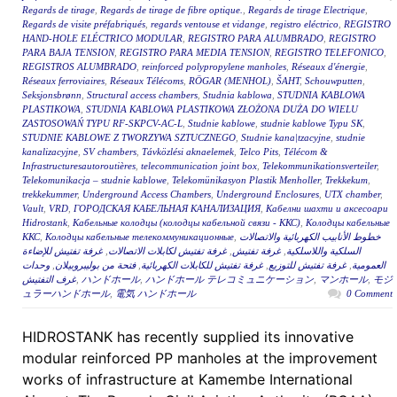
Regards de tirage
,
Regards de tirage de fibre optique.
,
Regards de tirage Electrique
,
Regards de visite préfabriqués
,
regards ventouse et vidange
,
registro eléctrico
,
REGISTRO
HAND-HOLE ELÉCTRICO MODULAR
,
REGISTRO PARA ALUMBRADO
,
REGISTRO
PARA BAJA TENSION
,
REGISTRO PARA MEDIA TENSION
,
REGISTRO TELEFONICO
,
REGISTROS ALUMBRADO
,
reinforced polypropylene manholes
,
Réseaux d'énergie
,
Réseaux ferroviaires
,
Réseaux Télécoms
,
RÖGAR (MENHOL)
,
ŠAHT
,
Schouwputten
,
Seksjonsbrønn
,
Structural access chambers
,
Studnia kablowa
,
STUDNIA KABLOWA
PLASTIKOWA
,
STUDNIA KABLOWA PLASTIKOWA ZŁOŻONA DUŻA DO WIELU
ZASTOSOWAŃ TYPU RF-SKPCV-AC-L
,
Studnie kablowe
,
studnie kablowe Typu SK
,
STUDNIE KABLOWE Z TWORZYWA SZTUCZNEGO
,
Studnie kana|tzacyjne
,
studnie
kanalizacyjne
,
SV chambers
,
Távközlési aknaelemek
,
Telco Pits
,
Télécom &
Infrastructuresautoroutières
,
telecommunication joint box
,
Telekommunikationsverteiler
,
Telekomunikacja – studnie kablowe
,
Telekomünikasyon Plastik Menholler
,
Trekkekum
,
trekkekummer
,
Underground Access Chambers
,
Underground Enclosures
,
UTX chamber
,
Vault
,
VRD
,
ГОРОДСКАЯ КАБЕЛЬНАЯ КАНАЛИЗАЦИЯ
,
Кабелни шахти и аксесоари
Hidrostank
,
Кабельные колодцы (колодцы кабельной связи - ККС)
,
Колодцы кабельные
ККС
,
Колодцы кабельные телекоммуникационные
,
خطوط الأنابيب الكهربائية والاتصالات
غرفة تفتيش للإضاءة
,
غرفة تفتيش لكابلات الاتصالات
,
غرفة تفتيش
,
السلكية واللاسلكية
وحدات
,
فتحة من بوليبروبيلان
,
غرفة تفتيش للكابلات الكهربائية
,
غرفة تفتيش للتوزيع
,
العمومية
غرف التفتيش
,
ハンドホール
,
ハンドホール テレコミュニケーション
,
マンホール
,
モジ
ュラーハンドホール
,
電気 ハンドホール
0 Comment
HIDROSTANK has recently supplied its innovative
modular reinforced PP manholes at the improvement
works of infrastructure at Kamembe International