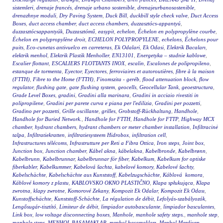
sistemleri
,
drenaje francés
,
drenaje urbano sostenible
,
drenajeurbanosostenible
,
drenazhnye moduli
,
Dry Paving System
,
Duck Bill
,
duckbill style check valve
,
Duct Access
Boxes
,
duct access chamber
,
duct access chambers
,
duzzasztócs-appantyú
,
duzzasztócsappantyúk
,
Duzzasztómű
,
easypit
,
echelon
,
Échelon en polypropylène courbe
,
Échelon en polypropylène droit
,
ECHELON POLYPROPYLENE
,
echelons
,
Échelons pour
puits
,
Eco-cunetas antivuelco en carreteras
,
Ek Odalari
,
Ek Odasi
,
Elektrik Bacaları
,
elektrik menhol
,
Elektrik Plastik Menholler
,
EN13101
,
Energetyka – studnie kablowe
,
Escalier flottant
,
ESCALIERS FLOTTANTS INOX
,
escalin
,
Escalones de polipropileno
,
estanque de tormenta
,
Eyector
,
Eyectores
,
ferroviaires et autoroutières
,
fibre à la maison
(FTTH)
,
Fibre to the Home (FTTH)
,
Finomszita - geréb
,
flood attenuation block
,
flow
regulator
,
flushing gate
,
gate flushing system
,
geocells
,
Geocellular Tank
,
geoestructura
,
Grade Level Boxes
,
gradini
,
Gradini alla marinara
,
Gradini in acciaio rivestiti in
polipropilene
,
Gradini per parete curva e piana per l'edilizia
,
Gradini per pozzetti
,
Gradino per pozzetti
,
Grille oscillante
,
grilles
,
Grobstoff-Rückhaltung
,
Handhole
,
Handhole for Buried Network.
,
Handhole for FTTH
,
Handhole for FTTP
,
Highway MCX
chamber
,
hydrant chambers
,
hydrant chambers or meter chamber installation
,
Infiltracinė
talpa
,
Infiltratiekratten
,
infiltratiesysteem Hidrobox
,
infiltration cell
,
Infrastructures télécoms
,
Infrastrutture per Reti a Fibra Ottica
,
Iron steps
,
Joint box
,
Junction box
,
Junction chamber
,
Kábel akna
,
kábelakna
,
Kabelbronde
,
Kabelbrønn
,
Kabelbrunn
,
Kabelbrunnar
,
kabelbrunnar för fiber
,
Kabelkum
,
Kabelkum for optiske
fiberkabler
,
Kabelkummer
,
Kabelová šachta
,
kabelové komory
,
Kabelové šachty
,
Kabelschächte
,
Kabelschächte aus Kunststoff
,
Kabelzugschächte
,
Káblová komora
,
Káblové komory z plastu
,
KABLOVSKO OKNO PLASTIČNO
,
Klapa spłukująca
,
Klapa
zwrotna
,
klapy zwrotne
,
Komorové Zekany
,
Kompozit Ek Odalar
,
Kompozit Ek Odası
,
Kunstoffschächte
,
Kunststoff-Schächte
,
La régulation de débit
,
Lefolyás-szabályozók
,
Lengősugár-tisztító
,
Limiteur de débit
,
limpiador autobasculante
,
limpiador basculantes
,
Link box
,
low voltage disconnecting boxes
,
Manhole
,
manhole safety steps.
,
manhole step
,
manhole steps
,
MENHOL BASAMAKLAR
,
menhol basamakları
,
Menhol Merdiven