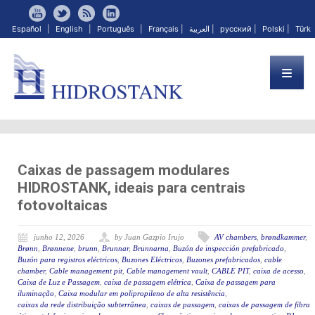
Español
|
English
|
Português
|
Français
|
العربية
|
русский
|
Polski
|
Türk
Caixas de passagem modulares
HIDROSTANK, ideais para centrais
fotovoltaicas
junho 12, 2026
by Juan Gazpio Irujo
AV chambers
,
brøndkammer
,
Brønn
,
Brønnene
,
brunn
,
Brunnar
,
Brunnarna
,
Buzón de inspección prefabricado
,
Buzón para registros eléctricos
,
Buzones Eléctricos
,
Buzones prefabricados
,
cable
chamber
,
Cable management pit
,
Cable management vault
,
CABLE PIT
,
caixa de acesso
,
Caixa de Luz e Passagem
,
caixa de passagem elétrica
,
Caixa de passagem para
iluminação
,
Caixa modular em polipropileno de alta resistência
,
caixas da rede distribuição subterrânea
,
caixas de passagem
,
caixas de passagem de fibra