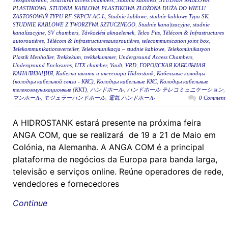
Seksjonsbrønn
,
Structural access chambers
,
Studnia kablowa
,
STUDNIA KABLOWA
PLASTIKOWA
,
STUDNIA KABLOWA PLASTIKOWA ZŁOŻONA DUŻA DO WIELU
ZASTOSOWAŃ TYPU RF-SKPCV-AC-L
,
Studnie kablowe
,
studnie kablowe Typu SK
,
STUDNIE KABLOWE Z TWORZYWA SZTUCZNEGO
,
Studnie kana|tzacyjne
,
studnie
kanalizacyjne
,
SV chambers
,
Távközlési aknaelemek
,
Telco Pits
,
Télécom & Infrastructures
autoroutières
,
Télécom & Infrastructuresautoroutières
,
telecommunication joint box
,
Telekommunikationsverteiler
,
Telekomunikacja – studnie kablowe
,
Telekomünikasyon
Plastik Menholler
,
Trekkekum
,
trekkekummer
,
Underground Access Chambers
,
Underground Enclosures
,
UTX chamber
,
Vault
,
VRD
,
ГОРОДСКАЯ КАБЕЛЬНАЯ
КАНАЛИЗАЦИЯ
,
Кабелни шахти и аксесоари Hidrostank
,
Кабельные колодцы
(колодцы кабельной связи - ККС)
,
Колодцы кабельные ККС
,
Колодцы кабельные
телекоммуникационные (ККТ)
,
ハンドホール
,
ハンドホール テレコミュニケーション
,
マンホール
,
モジュラーハンドホール
,
電気 ハンドホール
0 Comment
A HIDROSTANK estará presente na próxima feira
ANGA COM, que se realizará de 19 a 21 de Maio em
Colónia, na Alemanha. A ANGA COM é a principal
plataforma de negócios da Europa para banda larga,
televisão e serviços online. Reúne operadores de rede,
vendedores e fornecedores
Continue