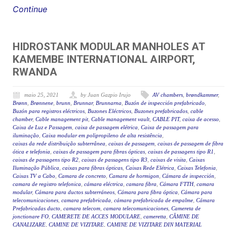
Continue
HIDROSTANK MODULAR MANHOLES AT
KAMEMBE INTERNATIONAL AIRPORT,
RWANDA
maio 25, 2021
by Juan Gazpio Irujo
AV chambers
,
brøndkammer
,
Brønn
,
Brønnene
,
brunn
,
Brunnar
,
Brunnarna
,
Buzón de inspección prefabricado
,
Buzón para registros eléctricos
,
Buzones Eléctricos
,
Buzones prefabricados
,
cable
chamber
,
Cable management pit
,
Cable management vault
,
CABLE PIT
,
caixa de acesso
,
Caixa de Luz e Passagem
,
caixa de passagem elétrica
,
Caixa de passagem para
iluminação
,
Caixa modular em polipropileno de alta resistência
,
caixas da rede distribuição subterrânea
,
caixas de passagem
,
caixas de passagem de fibra
ótica e telefonia
,
caixas de passagem para fibras ópticas
,
caixas de passagens tipo R1
,
caixas de passagens tipo R2
,
caixas de passagens tipo R3
,
caixas de visita
,
Caixas
Iluminação Pública
,
caixas para fibras ópticas
,
Caixas Rede Elétrica
,
Caixas Telefonia
,
Caixas TV a Cabo
,
Camara de concreto
,
Camara de hormigon
,
Cámara de inspección
,
camara de registro telefonica
,
cámara eléctrica
,
camara fibra
,
Cámara FTTH
,
camara
modular
,
Cámara para ductos subterráneos
,
Cámara para fibra óptica
,
Cámara para
telecomunicaciones
,
camara prefabricada
,
cámara prefabricada de empalme
,
Cámara
Prefabricadas ducto
,
camara telecom
,
camara telecomunicaciones
,
Camereta de
jonctionare FO
,
CAMERETE DE ACCES MODULARE
,
cameretta
,
CĂMINE DE
CANALIZARE
,
CAMINE DE VIZITARE
,
CAMINE DE VIZITARE DIN MATERIAL