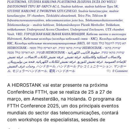
PLASTIKOWA
,
STUDNIA KABLOWA PLASTIKOWA ZŁOŻONA DUŻA DO WIELU
ZASTOSOWAŃ TYPU RF-SKPCV-AC-L
,
Studnie kablowe
,
studnie kablowe Typu SK
,
STUDNIE KABLOWE Z TWORZYWA SZTUCZNEGO
,
Studnie kana|tzacyjne
,
studnie
kanalizacyjne
,
SV chambers
,
Távközlési aknaelemek
,
Telco Pits
,
Télécom &
Infrastructuresautoroutières
,
telecommunication joint box
,
Telekommunikationsverteiler
,
Telekomunikacja – studnie kablowe
,
Telekomünikasyon Plastik Menholler
,
Trekkekum
,
trekkekummer
,
Underground Access Chambers
,
Underground Enclosures
,
UTX chamber
,
Vault
,
VRD
,
ГОРОДСКАЯ КАБЕЛЬНАЯ КАНАЛИЗАЦИЯ
,
Кабелни шахти и аксесоари
Hidrostank
,
Кабельные колодцы (колодцы кабельной связи - ККС)
,
Колодцы кабельные
ККС
,
Колодцы кабельные телекоммуникационные (ККТ)
,
תא בקרה לחשמל כולל מכסה 60
תא הארקה כולל מכסה HIDROSTANK - שוחות מתאי
,
HIDROSTANK - שוחות מתאי בקרה
,
בקרה
خطوط الأنابيب الكهربائية
,
תא הארקה כולל מכסהB HIDROSTANK - שוחות מתאי בקרה
غرفة تفتيش
,
غرفة تفتيش لكابلات الاتصالات
,
غرفة تفتيش
,
والاتصالات السلكية واللاسلكية
,
فتحة من بوليبروبيلان
,
غرفة تفتيش للكابلات الكهربائية
,
غرفة تفتيش للتوزيع
,
للإضاءة العمومية
وحدات غرف التفتيش
,
ハンドホール
,
ハンドホール テレコミュニケーション
,
マンホー
ル
,
モジュラーハンドホール
,
電気 ハンドホール
0 Comment
A HIDROSTANK vai estar presente na próxima
Conferência FTTH, que se realiza de 25 a 27 de
março, em Amesterdão, na Holanda. O programa da
FTTH Conference 2025, um dos principais eventos
mundiais do sector das telecomunicações, contará
com workshops de especialistas, sessões de