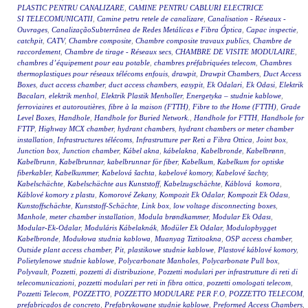
PLASTIC PENTRU CANALIZARE
,
CAMINE PENTRU CABLURI ELECTRICE
SI TELECOMUNICATII
,
Camine petru retele de canalizare
,
Canalisation - Réseaux -
Ouvrages
,
CanalizaçãoSubterrânea de Redes Metálicas e Fibra Óptica
,
Capac inspectie
,
catchpit
,
CATV
,
Chambre composite
,
Chambre composite travaux publics
,
Chambre de
raccordement
,
Chambre de tirage - Réseaux secs
,
CHAMBRE DE VISITE MODULAIRE
,
chambres d’équipement pour eau potable
,
chambres préfabriquées telecom
,
Chambres
thermoplastiques pour réseaux télécoms enfouis
,
drawpit
,
Drawpit Chambers
,
Duct Access
Boxes
,
duct access chamber
,
duct access chambers
,
easypit
,
Ek Odalari
,
Ek Odasi
,
Elektrik
Bacaları
,
elektrik menhol
,
Elektrik Plastik Menholler
,
Energetyka – studnie kablowe
,
ferroviaires et autoroutières
,
fibre à la maison (FTTH)
,
Fibre to the Home (FTTH)
,
Grade
Level Boxes
,
Handhole
,
Handhole for Buried Network.
,
Handhole for FTTH
,
Handhole for
FTTP
,
Highway MCX chamber
,
hydrant chambers
,
hydrant chambers or meter chamber
installation
,
Infrastructures télécoms
,
Infrastrutture per Reti a Fibra Ottica
,
Joint box
,
Junction box
,
Junction chamber
,
Kábel akna
,
kábelakna
,
Kabelbronde
,
Kabelbrønn
,
Kabelbrunn
,
Kabelbrunnar
,
kabelbrunnar för fiber
,
Kabelkum
,
Kabelkum for optiske
fiberkabler
,
Kabelkummer
,
Kabelová šachta
,
kabelové komory
,
Kabelové šachty
,
Kabelschächte
,
Kabelschächte aus Kunststoff
,
Kabelzugschächte
,
Káblová komora
,
Káblové komory z plastu
,
Komorové Zekany
,
Kompozit Ek Odalar
,
Kompozit Ek Odası
,
Kunstoffschächte
,
Kunststoff-Schächte
,
Link box
,
low voltage disconnecting boxes
,
Manhole
,
meter chamber installation
,
Modula brøndkammer
,
Modular Ek Odası
,
Modular-Ek-Odalar
,
Moduláris Kábelaknák
,
Modüler Ek Odalar
,
Modulopbygget
Kabelbronde
,
Modułowa studnia kablowa
,
Muanyag Tiztitoakna
,
OSP access chamber
,
Outside plant access chamber
,
Pit
,
plastikowe studnie kablowe
,
Plastové káblové komory
,
Polietylenowe studnie kablowe
,
Polycarbonate Manholes
,
Polycarbonate Pull box
,
Polyvault
,
Pozzetti
,
pozzetti di distribuzione
,
Pozzetti modulari per infrastrutture di reti di
telecomunicazioni
,
pozzetti modulari per reti in fibra ottica
,
pozzetti omologati telecom
,
Pozzetti Telecom
,
POZZETTO
,
POZZETTO MODULARE PER F.O
,
POZZETTO TELECOM
,
prefabricados de concreto
,
Prefabrykowane studnie kablowe
,
Preformed Access Chambers
,