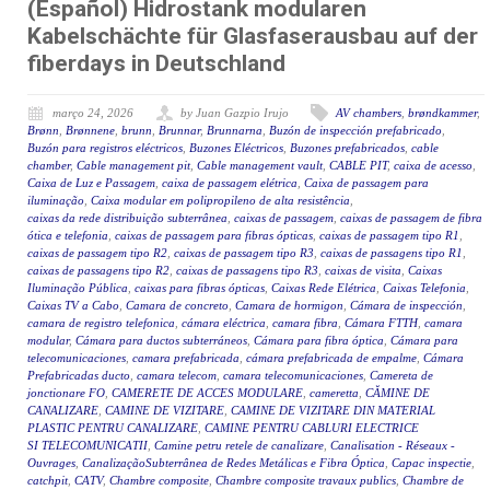
(Español) Hidrostank modularen
Kabelschächte für Glasfaserausbau auf der
fiberdays in Deutschland
março 24, 2026
by Juan Gazpio Irujo
AV chambers
,
brøndkammer
,
Brønn
,
Brønnene
,
brunn
,
Brunnar
,
Brunnarna
,
Buzón de inspección prefabricado
,
Buzón para registros eléctricos
,
Buzones Eléctricos
,
Buzones prefabricados
,
cable
chamber
,
Cable management pit
,
Cable management vault
,
CABLE PIT
,
caixa de acesso
,
Caixa de Luz e Passagem
,
caixa de passagem elétrica
,
Caixa de passagem para
iluminação
,
Caixa modular em polipropileno de alta resistência
,
caixas da rede distribuição subterrânea
,
caixas de passagem
,
caixas de passagem de fibra
ótica e telefonia
,
caixas de passagem para fibras ópticas
,
caixas de passagem tipo R1
,
caixas de passagem tipo R2
,
caixas de passagem tipo R3
,
caixas de passagens tipo R1
,
caixas de passagens tipo R2
,
caixas de passagens tipo R3
,
caixas de visita
,
Caixas
Iluminação Pública
,
caixas para fibras ópticas
,
Caixas Rede Elétrica
,
Caixas Telefonia
,
Caixas TV a Cabo
,
Camara de concreto
,
Camara de hormigon
,
Cámara de inspección
,
camara de registro telefonica
,
cámara eléctrica
,
camara fibra
,
Cámara FTTH
,
camara
modular
,
Cámara para ductos subterráneos
,
Cámara para fibra óptica
,
Cámara para
telecomunicaciones
,
camara prefabricada
,
cámara prefabricada de empalme
,
Cámara
Prefabricadas ducto
,
camara telecom
,
camara telecomunicaciones
,
Camereta de
jonctionare FO
,
CAMERETE DE ACCES MODULARE
,
cameretta
,
CĂMINE DE
CANALIZARE
,
CAMINE DE VIZITARE
,
CAMINE DE VIZITARE DIN MATERIAL
PLASTIC PENTRU CANALIZARE
,
CAMINE PENTRU CABLURI ELECTRICE
SI TELECOMUNICATII
,
Camine petru retele de canalizare
,
Canalisation - Réseaux -
Ouvrages
,
CanalizaçãoSubterrânea de Redes Metálicas e Fibra Óptica
,
Capac inspectie
,
catchpit
,
CATV
,
Chambre composite
,
Chambre composite travaux publics
,
Chambre de