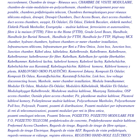
raccordement
,
Chambre de tirage - Réseaux secs
,
CHAMBRE DE VISITE MODULAIRE
,
chambre-de-visite-modulaire-en-polycarbonate
,
chambres d’équipement pour eau
potable
,
chambres préfabriquées telecom
,
Chambres thermoplastiques pour réseaux
télécoms enfouis
,
drawpit
,
Drawpit Chambers
,
Duct Access Boxes
,
duct access chamber
,
duct access chambers
,
easypit
,
Ek Odalari
,
Ek Odasi
,
Elektrik Bacaları
,
elektrik menhol
,
Elektrik Plastik Menholler
,
Energetyka – studnie kablowe
,
ferroviaires et autoroutières
,
fibre à la maison (FTTH)
,
Fibre to the Home (FTTH)
,
Grade Level Boxes
,
Handhole
,
Handhole for Buried Network.
,
Handhole for FTTH
,
Handhole for FTTP
,
Highway MCX
chamber
,
hydrant chambers
,
hydrant chambers or meter chamber installation
,
Infrastructures télécoms
,
Infrastrutture per Reti a Fibra Ottica
,
Joint box
,
Junction box
,
Junction chamber
,
Kábel akna
,
kábelakna
,
Kabelbronde
,
Kabelbrønn
,
Kabelbrunn
,
Kabelbrunnar
,
kabelbrunnar för fiber
,
Kabelkum
,
Kabelkum for optiske fiberkabler
,
Kabelkummer
,
Kabelová šachta
,
kabelové komory
,
Kabelové šachty
,
Kabelschächte
,
Kabelschächte aus Kunststoff
,
Kabelzugschächte
,
Káblová komora
,
Káblové komory z
plastu
,
KABLOVSKO OKNO PLASTIČNO
,
Komorové Zekany
,
Kompozit Ek Odalar
,
Kompozit Ek Odası
,
Kunstoffschächte
,
Kunststoff-Schächte
,
Link box
,
low voltage
disconnecting boxes
,
Manhole
,
meter chamber installation
,
Modula brøndkammer
,
Modular Ek Odası
,
Modular-Ek-Odalar
,
Moduláris Kábelaknák
,
Modüler Ek Odalar
,
Modulopbygget Kabelbronde
,
Modułowa studnia kablowa
,
Muanyag Tiztitoakna
,
OSP
access chamber
,
Outside plant access chamber
,
Pit
,
plastikowe studnie kablowe
,
Plastové
káblové komory
,
Polietylenowe studnie kablowe
,
Polycarbonate Manholes
,
Polycarbonate
Pull box
,
Polyvault
,
Pozzetti
,
pozzetti di distribuzione
,
Pozzetti modulari per infrastrutture
di reti di telecomunicazioni
,
pozzetti modulari per reti in fibra ottica
,
pozzetti omologati telecom
,
Pozzetti Telecom
,
POZZETTO
,
POZZETTO MODULARE PER
F.O
,
POZZETTO TELECOM
,
prefabricados de concreto
,
Prefabrykowane studnie kablowe
,
Preformed Access Chambers
,
Regards de tirage
,
Regards de tirage de fibre optique.
,
Regards de tirage Electrique
,
Regards de visite AEP
,
Regards de visite préfabriqués
,
regards ventouse et vidange
,
registro eléctrico
,
REGISTRO HAND-HOLE ELÉCTRICO