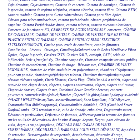
Caja drenante
,
Cajas drenantes
,
Camara de concreto
,
Camara de hormigon
,
Cámara de
inspección
,
camara de registro telefonica
,
cámara eléctrica
,
camara fibra
,
Cámara FTTH
,
camara modular
,
Cámara para ductos subterráneos
,
Cámara para fibra óptica
,
Cámara para telecomunicaciones
,
camara prefabricada
,
cámara prefabricada de
empalme
,
Cámara Prefabricadas ducto
,
camara telecom
,
camara telecomunicaciones
,
Camereta de jonctionare FO
,
CAMERETE DE ACCES MODULARE
,
cameretta
,
CĂMINE
DE CANALIZARE
,
CAMINE DE VIZITARE
,
CAMINE DE VIZITARE DIN MATERIAL
PLASTIC PENTRU CANALIZARE
,
CAMINE PENTRU CABLURI ELECTRICE
SI TELECOMUNICATII
,
Camine petru retele de canalizare
,
canales filtrantes
,
Canalisation - Réseaux - Ouvrages
,
CanalizaçãoSubterrânea de Redes Metálicas e Fibra
Óptica
,
Capac inspectie
,
Cassiers CSTB
,
Cassiers SAUL
,
catchpit
,
CATV
,
celda de
infiltración
,
česle s jemnými síty
,
Chambre composite
,
Chambre composite travaux publics
,
Chambre de raccordement
,
Chambre de tirage - Réseaux secs
,
CHAMBRE DE VISITE
MODULAIRE
,
chambre-de-visite-modulaire-en-polycarbonate
,
chambres d’équipement
pour eau potable
,
chambres préfabriquées telecom
,
Chambres thermoplastiques pour
réseaux télécoms enfouis
,
Check Element
,
Check Flap
,
Čištění kanálů a nádrží
,
clapet anti
retour de nez
,
clapet de nez
,
clapetas
,
clapetas antirretorno
,
clapets
,
clapets anti-retour
,
Clapets de chasses
,
Clapets de nez
,
Combined Sewer Overflow Screens
,
concrete
pavements
,
couvercles;Aknafedelek;Hatches ;Coperchi in ghisa;Rama i pokrywy studzienki
;WŁAZY I WPUSTY;Люки;Люки легкие;Brunnslock;Baca Kapakları; RÖGAR;covers
,
Csatornahullám-öblítőcsappantyú
,
Csatornahullám-öblítődob
,
CSO (Combined Sewer
Outflow) tanks.
,
CSO retention tanks
,
cubo de drenaje
,
cubo dren
,
Dagvattenkassetter
,
Décanteurs particulaires
,
Déflecteur de flottants.
,
déflecteur pour la retenue des flottants
sur les seuils des déversoirs ou des bassins d’orage
,
degrau
,
Degrau para câmara de
visita
,
degraus em polipropileno
,
DEGRAUS PARA CAIXAS DE VISITA
SUBTERRÂNEAS
,
DÉGRILLEUR À BARREAUX POUR SEUIL DÉVERSANT
,
depositos
de retencion
,
Descarregador de tempestade
,
desodorizacion
,
déversoirs d'orage
,
Discharge regulator
,
drawpit
,
Drawpit Chambers
,
dren francés
,
DRENAJ ŞAFTI
,
Drenaj