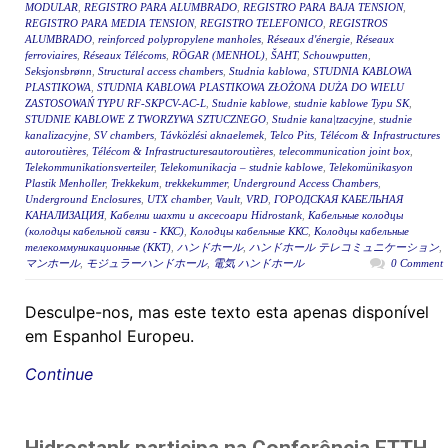
MODULAR
,
REGISTRO PARA ALUMBRADO
,
REGISTRO PARA BAJA TENSION
,
REGISTRO PARA MEDIA TENSION
,
REGISTRO TELEFONICO
,
REGISTROS
ALUMBRADO
,
reinforced polypropylene manholes
,
Réseaux d'énergie
,
Réseaux
ferroviaires
,
Réseaux Télécoms
,
RÖGAR (MENHOL)
,
ŠAHT
,
Schouwputten
,
Seksjonsbrønn
,
Structural access chambers
,
Studnia kablowa
,
STUDNIA KABLOWA
PLASTIKOWA
,
STUDNIA KABLOWA PLASTIKOWA ZŁOŻONA DUŻA DO WIELU
ZASTOSOWAŃ TYPU RF-SKPCV-AC-L
,
Studnie kablowe
,
studnie kablowe Typu SK
,
STUDNIE KABLOWE Z TWORZYWA SZTUCZNEGO
,
Studnie kana|tzacyjne
,
studnie
kanalizacyjne
,
SV chambers
,
Távközlési aknaelemek
,
Telco Pits
,
Télécom & Infrastructures
autoroutières
,
Télécom & Infrastructuresautoroutières
,
telecommunication joint box
,
Telekommunikationsverteiler
,
Telekomunikacja – studnie kablowe
,
Telekomünikasyon
Plastik Menholler
,
Trekkekum
,
trekkekummer
,
Underground Access Chambers
,
Underground Enclosures
,
UTX chamber
,
Vault
,
VRD
,
ГОРОДСКАЯ КАБЕЛЬНАЯ
КАНАЛИЗАЦИЯ
,
Кабелни шахти и аксесоари Hidrostank
,
Кабельные колодцы
(колодцы кабельной связи - ККС)
,
Колодцы кабельные ККС
,
Колодцы кабельные
телекоммуникационные (ККТ)
,
ハンドホール
,
ハンドホール テレコミュニケーション
,
マンホール
,
モジュラーハンドホール
,
電気 ハンドホール
0 Comment
Desculpe-nos, mas este texto esta apenas disponível
em Espanhol Europeu.
Continue