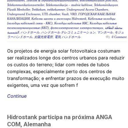
autoroutières
,
Télécom & Infrastructuresautoroutières
,
telecommunication joint box
,
Telekommunikationsverteiler
,
Telekomunikacja – studnie kablowe
,
Telekomünikasyon
Plastik Menholler
,
Trekkekum
,
trekkekummer
,
Underground Access Chambers
,
Underground Enclosures
,
UTX chamber
,
Vault
,
VRD
,
ГОРОДСКАЯ КАБЕЛЬНАЯ
КАНАЛИЗАЦИЯ
,
Кабелни шахти и аксесоари Hidrostank
,
Кабельные колодцы
(колодцы кабельной связи - ККС)
,
Колодцы кабельные ККС
,
Колодцы кабельные
телекоммуникационные (ККТ)
,
фотоэлектрические электростанции
,
محطة للطاقة
الشمسية
,
ハンドホール
,
ハンドホール テレコミュニケーション
,
マンホール
,
モジュ
ラーハンドホール
,
太陽光発電所
,
電気 ハンドホール
0 Comment
Os projetos de energia solar fotovoltaica costumam
ser realizados longe dos centros urbanos para reduzir
os custos do terreno; lidar com redes de tubos
complexas, especialmente perto dos centros de
transformação; e enfrentar prazos de execução muito
exigentes, uma vez que sofrem f
Continue
Hidrostank participa na próxima ANGA
COM, Alemanha