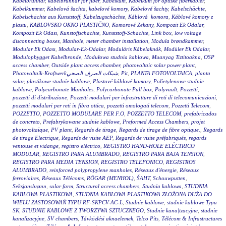
Kabelbrunnar
,
kabelbrunnar för fiber
,
Kabelkum
,
Kabelkum for optiske fiberkabler
,
Kabelkummer
,
Kabelová šachta
,
kabelové komory
,
Kabelové šachty
,
Kabelschächte
,
Kabelschächte aus Kunststoff
,
Kabelzugschächte
,
Káblová komora
,
Káblové komory z
plastu
,
KABLOVSKO OKNO PLASTIČNO
,
Komorové Zekany
,
Kompozit Ek Odalar
,
Kompozit Ek Odası
,
Kunstoffschächte
,
Kunststoff-Schächte
,
Link box
,
low voltage
disconnecting boxes
,
Manhole
,
meter chamber installation
,
Modula brøndkammer
,
Modular Ek Odası
,
Modular-Ek-Odalar
,
Moduláris Kábelaknák
,
Modüler Ek Odalar
,
Modulopbygget Kabelbronde
,
Modułowa studnia kablowa
,
Muanyag Tiztitoakna
,
OSP
access chamber
,
Outside plant access chamber
,
photovoltaic solar power plant
,
Photovoltaik-Kraftwerkشبكات الصرف الصحي
,
Pit
,
PLANTA FOTOVOLTAICA
,
planta
solar
,
plastikowe studnie kablowe
,
Plastové káblové komory
,
Polietylenowe studnie
kablowe
,
Polycarbonate Manholes
,
Polycarbonate Pull box
,
Polyvault
,
Pozzetti
,
pozzetti di distribuzione
,
Pozzetti modulari per infrastrutture di reti di telecomunicazioni
,
pozzetti modulari per reti in fibra ottica
,
pozzetti omologati telecom
,
Pozzetti Telecom
,
POZZETTO
,
POZZETTO MODULARE PER F.O
,
POZZETTO TELECOM
,
prefabricados
de concreto
,
Prefabrykowane studnie kablowe
,
Preformed Access Chambers
,
projet
photovoltaïque
,
PV plant
,
Regards de tirage
,
Regards de tirage de fibre optique.
,
Regards
de tirage Electrique
,
Regards de visite AEP
,
Regards de visite préfabriqués
,
regards
ventouse et vidange
,
registro eléctrico
,
REGISTRO HAND-HOLE ELÉCTRICO
MODULAR
,
REGISTRO PARA ALUMBRADO
,
REGISTRO PARA BAJA TENSION
,
REGISTRO PARA MEDIA TENSION
,
REGISTRO TELEFONICO
,
REGISTROS
ALUMBRADO
,
reinforced polypropylene manholes
,
Réseaux d'énergie
,
Réseaux
ferroviaires
,
Réseaux Télécoms
,
RÖGAR (MENHOL)
,
ŠAHT
,
Schouwputten
,
Seksjonsbrønn
,
solar farm
,
Structural access chambers
,
Studnia kablowa
,
STUDNIA
KABLOWA PLASTIKOWA
,
STUDNIA KABLOWA PLASTIKOWA ZŁOŻONA DUŻA DO
WIELU ZASTOSOWAŃ TYPU RF-SKPCV-AC-L
,
Studnie kablowe
,
studnie kablowe Typu
SK
,
STUDNIE KABLOWE Z TWORZYWA SZTUCZNEGO
,
Studnie kana|tzacyjne
,
studnie
kanalizacyjne
,
SV chambers
,
Távközlési aknaelemek
,
Telco Pits
,
Télécom & Infrastructures