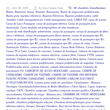
abril 28, 2026
by Juan Gazpio Irujo
AV chambers
,
brøndkammer
,
Brønn
,
Brønnene
,
brunn
,
Brunnar
,
Brunnarna
,
Buzón de inspección prefabricado
,
Buzón para registros eléctricos
,
Buzones Eléctricos
,
Buzones prefabricados
,
cable
chamber
,
Cable management pit
,
Cable management vault
,
CABLE PIT
,
caixa de acesso
,
Caixa de Luz e Passagem
,
caixa de passagem elétrica
,
Caixa de passagem para
iluminação
,
Caixa modular em polipropileno de alta resistência
,
caixas da rede distribuição subterrânea
,
caixas de passagem
,
caixas de passagem de fibra
ótica e telefonia
,
caixas de passagem para fibras ópticas
,
caixas de passagem tipo R1
,
caixas de passagem tipo R2
,
caixas de passagem tipo R3
,
caixas de passagens tipo R1
,
caixas de passagens tipo R2
,
caixas de passagens tipo R3
,
caixas de visita
,
Caixas
Iluminação Pública
,
caixas para fibras ópticas
,
Caixas Rede Elétrica
,
Caixas Telefonia
,
Caixas TV a Cabo
,
Camara de concreto
,
Camara de hormigon
,
Cámara de inspección
,
camara de registro telefonica
,
cámara eléctrica
,
camara fibra
,
Cámara FTTH
,
camara
modular
,
Cámara para ductos subterráneos
,
Cámara para fibra óptica
,
Cámara para
telecomunicaciones
,
camara prefabricada
,
cámara prefabricada de empalme
,
Cámara
Prefabricadas ducto
,
camara telecom
,
camara telecomunicaciones
,
Camereta de
jonctionare FO
,
CAMERETE DE ACCES MODULARE
,
cameretta
,
CĂMINE DE
CANALIZARE
,
CAMINE DE VIZITARE
,
CAMINE DE VIZITARE DIN MATERIAL
PLASTIC PENTRU CANALIZARE
,
CAMINE PENTRU CABLURI ELECTRICE
SI TELECOMUNICATII
,
Camine petru retele de canalizare
,
Canalisation - Réseaux -
Ouvrages
,
CanalizaçãoSubterrânea de Redes Metálicas e Fibra Óptica
,
Capac inspectie
,
catchpit
,
CATV
,
Chambre composite
,
Chambre composite travaux publics
,
Chambre de
raccordement
,
Chambre de tirage - Réseaux secs
,
CHAMBRE DE VISITE MODULAIRE
,
chambre-de-visite-modulaire-en-polycarbonate
,
chambres d’équipement pour eau
potable
,
chambres préfabriquées telecom
,
Chambres thermoplastiques pour réseaux
télécoms enfouis
,
drawpit
,
Drawpit Chambers
,
Duct Access Boxes
,
duct access chamber
,