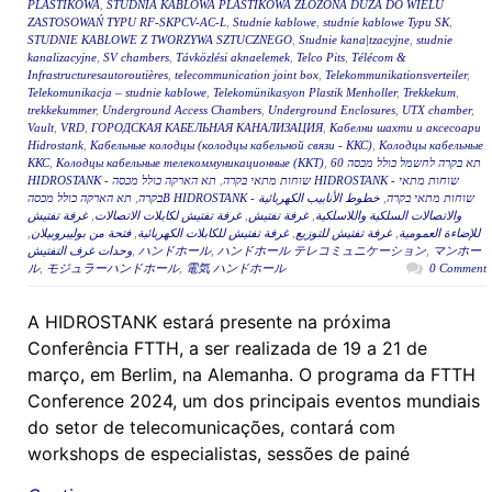
PLASTIKOWA
,
STUDNIA KABLOWA PLASTIKOWA ZŁOŻONA DUŻA DO WIELU
ZASTOSOWAŃ TYPU RF-SKPCV-AC-L
,
Studnie kablowe
,
studnie kablowe Typu SK
,
STUDNIE KABLOWE Z TWORZYWA SZTUCZNEGO
,
Studnie kana|tzacyjne
,
studnie
kanalizacyjne
,
SV chambers
,
Távközlési aknaelemek
,
Telco Pits
,
Télécom &
Infrastructuresautoroutières
,
telecommunication joint box
,
Telekommunikationsverteiler
,
Telekomunikacja – studnie kablowe
,
Telekomünikasyon Plastik Menholler
,
Trekkekum
,
trekkekummer
,
Underground Access Chambers
,
Underground Enclosures
,
UTX chamber
,
Vault
,
VRD
,
ГОРОДСКАЯ КАБЕЛЬНАЯ КАНАЛИЗАЦИЯ
,
Кабелни шахти и аксесоари
Hidrostank
,
Кабельные колодцы (колодцы кабельной связи - ККС)
,
Колодцы кабельные
ККС
,
Колодцы кабельные телекоммуникационные (ККТ)
,
תא בקרה לחשמל כולל מכסה 60
תא הארקה כולל מכסה HIDROSTANK - שוחות מתאי
,
HIDROSTANK - שוחות מתאי בקרה
,
בקרה
خطوط الأنابيب الكهربائية
,
תא הארקה כולל מכסהB HIDROSTANK - שוחות מתאי בקרה
غرفة تفتيش
,
غرفة تفتيش لكابلات الاتصالات
,
غرفة تفتيش
,
والاتصالات السلكية واللاسلكية
,
فتحة من بوليبروبيلان
,
غرفة تفتيش للكابلات الكهربائية
,
غرفة تفتيش للتوزيع
,
للإضاءة العمومية
وحدات غرف التفتيش
,
ハンドホール
,
ハンドホール テレコミュニケーション
,
マンホー
ル
,
モジュラーハンドホール
,
電気 ハンドホール
0 Comment
A HIDROSTANK estará presente na próxima
Conferência FTTH, a ser realizada de 19 a 21 de
março, em Berlim, na Alemanha. O programa da FTTH
Conference 2024, um dos principais eventos mundiais
do setor de telecomunicações, contará com
workshops de especialistas, sessões de painé