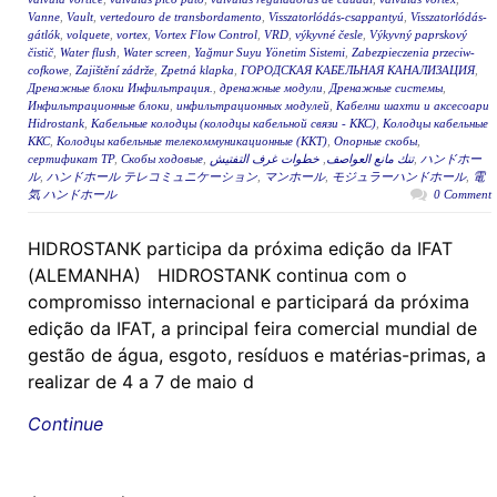
Vanne
,
Vault
,
vertedouro de transbordamento
,
Visszatorlódás-csappantyú
,
Visszatorlódás-
gátlók
,
volquete
,
vortex
,
Vortex Flow Control
,
VRD
,
výkyvné česle
,
Výkyvný paprskový
čistič
,
Water flush
,
Water screen
,
Yağmur Suyu Yönetim Sistemi
,
Zabezpieczenia przeciw-
cofkowe
,
Zajištění zádrže
,
Zpetná klapka
,
ГОРОДСКАЯ КАБЕЛЬНАЯ КАНАЛИЗАЦИЯ
,
Дренажные блоки Инфильтрация.
,
дренажные модули
,
Дренажные системы
,
Инфильтрационные блоки
,
инфильтрационных модулей
,
Кабелни шахти и аксесоари
Hidrostank
,
Кабельные колодцы (колодцы кабельной связи - ККС)
,
Колодцы кабельные
ККС
,
Колодцы кабельные телекоммуникационные (ККТ)
,
Опорные скобы
,
сертификат ТР
,
Скобы ходовые
,
خطوات غرف التفتيش
,
تنك مانع العواصف
,
ハンドホー
ル
,
ハンドホール テレコミュニケーション
,
マンホール
,
モジュラーハンドホール
,
電
気 ハンドホール
0 Comment
HIDROSTANK participa da próxima edição da IFAT
(ALEMANHA) HIDROSTANK continua com o
compromisso internacional e participará da próxima
edição da IFAT, a principal feira comercial mundial de
gestão de água, esgoto, resíduos e matérias-primas, a
realizar de 4 a 7 de maio d
Continue