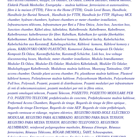
duct access chambers
,
easypit
,
Ek Odalari
,
Ek Odasi
,
Elektrik Bacaları
,
elektrik menhol
,
Elektrik Plastik Menholler
,
Energetyka – studnie kablowe
,
ferroviaires et autoroutières
,
fibre à la maison (FTTH)
,
Fibre to the Home (FTTH)
,
Grade Level Boxes
,
Handhole
,
Handhole for Buried Network.
,
Handhole for FTTH
,
Handhole for FTTP
,
Highway MCX
chamber
,
hydrant chambers
,
hydrant chambers or meter chamber installation
,
Infrastructures télécoms
,
Infrastrutture per Reti a Fibra Ottica
,
Joint box
,
Junction box
,
Junction chamber
,
Kábel akna
,
kábelakna
,
Kabelbronde
,
Kabelbrønn
,
Kabelbrunn
,
Kabelbrunnar
,
kabelbrunnar för fiber
,
Kabelkum
,
Kabelkum for optiske fiberkabler
,
Kabelkummer
,
Kabelová šachta
,
kabelové komory
,
Kabelové šachty
,
Kabelschächte
,
Kabelschächte aus Kunststoff
,
Kabelzugschächte
,
Káblová komora
,
Káblové komory z
plastu
,
KABLOVSKO OKNO PLASTIČNO
,
Komorové Zekany
,
Kompozit Ek Odalar
,
Kompozit Ek Odası
,
Kunstoffschächte
,
Kunststoff-Schächte
,
Link box
,
low voltage
disconnecting boxes
,
Manhole
,
meter chamber installation
,
Modula brøndkammer
,
Modular Ek Odası
,
Modular-Ek-Odalar
,
Moduláris Kábelaknák
,
Modüler Ek Odalar
,
Modulopbygget Kabelbronde
,
Modułowa studnia kablowa
,
Muanyag Tiztitoakna
,
OSP
access chamber
,
Outside plant access chamber
,
Pit
,
plastikowe studnie kablowe
,
Plastové
káblové komory
,
Polietylenowe studnie kablowe
,
Polycarbonate Manholes
,
Polycarbonate
Pull box
,
Polyvault
,
Pozzetti
,
pozzetti di distribuzione
,
Pozzetti modulari per infrastrutture
di reti di telecomunicazioni
,
pozzetti modulari per reti in fibra ottica
,
pozzetti omologati telecom
,
Pozzetti Telecom
,
POZZETTO
,
POZZETTO MODULARE PER
F.O
,
POZZETTO TELECOM
,
prefabricados de concreto
,
Prefabrykowane studnie kablowe
,
Preformed Access Chambers
,
Regards de tirage
,
Regards de tirage de fibre optique.
,
Regards de tirage Electrique
,
Regards de visite AEP
,
Regards de visite préfabriqués
,
regards ventouse et vidange
,
registro eléctrico
,
REGISTRO HAND-HOLE ELÉCTRICO
MODULAR
,
REGISTRO PARA ALUMBRADO
,
REGISTRO PARA BAJA TENSION
,
REGISTRO PARA MEDIA TENSION
,
REGISTRO TELEFONICO
,
REGISTROS
ALUMBRADO
,
reinforced polypropylene manholes
,
Réseaux d'énergie
,
Réseaux
ferroviaires
,
Réseaux Télécoms
,
RÖGAR (MENHOL)
,
ŠAHT
,
Schouwputten
,