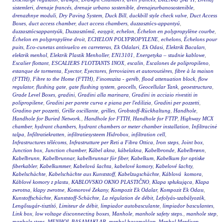
sistemleri
,
drenaje francés
,
drenaje urbano sostenible
,
drenajeurbanosostenible
,
drenazhnye moduli
,
Dry Paving System
,
Duck Bill
,
duckbill style check valve
,
Duct Access
Boxes
,
duct access chamber
,
duct access chambers
,
duzzasztócs-appantyú
,
duzzasztócsappantyúk
,
Duzzasztómű
,
easypit
,
echelon
,
Échelon en polypropylène courbe
,
Échelon en polypropylène droit
,
ECHELON POLYPROPYLENE
,
echelons
,
Échelons pour
puits
,
Eco-cunetas antivuelco en carreteras
,
Ek Odalari
,
Ek Odasi
,
Elektrik Bacaları
,
elektrik menhol
,
Elektrik Plastik Menholler
,
EN13101
,
Energetyka – studnie kablowe
,
Escalier flottant
,
ESCALIERS FLOTTANTS INOX
,
escalin
,
Escalones de polipropileno
,
estanque de tormenta
,
Eyector
,
Eyectores
,
ferroviaires et autoroutières
,
fibre à la maison
(FTTH)
,
Fibre to the Home (FTTH)
,
Finomszita - geréb
,
flood attenuation block
,
flow
regulator
,
flushing gate
,
gate flushing system
,
geocells
,
Geocellular Tank
,
geoestructura
,
Grade Level Boxes
,
gradini
,
Gradini alla marinara
,
Gradini in acciaio rivestiti in
polipropilene
,
Gradini per parete curva e piana per l'edilizia
,
Gradini per pozzetti
,
Gradino per pozzetti
,
Grille oscillante
,
grilles
,
Grobstoff-Rückhaltung
,
Handhole
,
Handhole for Buried Network.
,
Handhole for FTTH
,
Handhole for FTTP
,
Highway MCX
chamber
,
hydrant chambers
,
hydrant chambers or meter chamber installation
,
Infiltracinė
talpa
,
Infiltratiekratten
,
infiltratiesysteem Hidrobox
,
infiltration cell
,
Infrastructures télécoms
,
Infrastrutture per Reti a Fibra Ottica
,
Iron steps
,
Joint box
,
Junction box
,
Junction chamber
,
Kábel akna
,
kábelakna
,
Kabelbronde
,
Kabelbrønn
,
Kabelbrunn
,
Kabelbrunnar
,
kabelbrunnar för fiber
,
Kabelkum
,
Kabelkum for optiske
fiberkabler
,
Kabelkummer
,
Kabelová šachta
,
kabelové komory
,
Kabelové šachty
,
Kabelschächte
,
Kabelschächte aus Kunststoff
,
Kabelzugschächte
,
Káblová komora
,
Káblové komory z plastu
,
KABLOVSKO OKNO PLASTIČNO
,
Klapa spłukująca
,
Klapa
zwrotna
,
klapy zwrotne
,
Komorové Zekany
,
Kompozit Ek Odalar
,
Kompozit Ek Odası
,
Kunstoffschächte
,
Kunststoff-Schächte
,
La régulation de débit
,
Lefolyás-szabályozók
,
Lengősugár-tisztító
,
Limiteur de débit
,
limpiador autobasculante
,
limpiador basculantes
,
Link box
,
low voltage disconnecting boxes
,
Manhole
,
manhole safety steps.
,
manhole step
,
manhole steps
,
MENHOL BASAMAKLAR
,
menhol basamakları
,
Menhol Merdiven