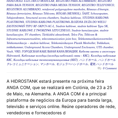
HAND-HOLE ELÉCTRICO MODULAR
,
REGISTRO PARA ALUMBRADO
,
REGISTRO
PARA BAJA TENSION
,
REGISTRO PARA MEDIA TENSION
,
REGISTRO TELEFONICO
,
REGISTROS ALUMBRADO
,
reinforced polypropylene manholes
,
Réseaux d'énergie
,
Réseaux ferroviaires
,
Réseaux Télécoms
,
RÖGAR (MENHOL)
,
ŠAHT
,
Schouwputten
,
Seksjonsbrønn
,
Structural access chambers
,
Studnia kablowa
,
STUDNIA KABLOWA
PLASTIKOWA
,
STUDNIA KABLOWA PLASTIKOWA ZŁOŻONA DUŻA DO WIELU
ZASTOSOWAŃ TYPU RF-SKPCV-AC-L
,
Studnie kablowe
,
studnie kablowe Typu SK
,
STUDNIE KABLOWE Z TWORZYWA SZTUCZNEGO
,
Studnie kana|tzacyjne
,
studnie
kanalizacyjne
,
SV chambers
,
Távközlési aknaelemek
,
Telco Pits
,
Télécom &
Infrastructuresautoroutières
,
telecommunication joint box
,
Telekommunikationsverteiler
,
Telekomunikacja – studnie kablowe
,
Telekomünikasyon Plastik Menholler
,
Trekkekum
,
trekkekummer
,
Underground Access Chambers
,
Underground Enclosures
,
UTX chamber
,
Vault
,
VRD
,
ГОРОДСКАЯ КАБЕЛЬНАЯ КАНАЛИЗАЦИЯ
,
Кабелни шахти и аксесоари
Hidrostank
,
Кабельные колодцы (колодцы кабельной связи - ККС)
,
Колодцы кабельные
ККС
,
Колодцы кабельные телекоммуникационные (ККТ)
,
ハンドホール
,
ハンドホール
テレコミュニケーション
,
マンホール
,
モジュラーハンドホール
,
電気 ハンドホール
0 Comment
A HIDROSTANK estará presente na próxima feira
ANGA COM, que se realizará em Colónia, de 23 a 25
de Maio, na Alemanha. A ANGA COM é a principal
plataforma de negócios da Europa para banda larga,
televisão e serviços online. Reúne operadores de rede,
vendedores e fornecedores d