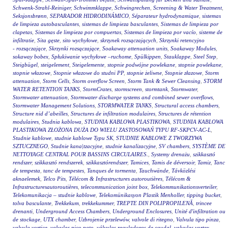
Schwenk-Strahl-Reiniger
,
Schwimmklappe
,
Schwingrechen
,
Screening & Water Treatment
,
Seksjonsbrønn
,
SEPARADOR HIDRODINÁMICO
,
Séparateur hydrodynamique
,
sistemas
de limpieza autobasculantes
,
sistemas de limpieza basculantes
,
Sistemas de limpieza por
clapetas
,
Sistemas de limpieza por compuertas
,
Sistemas de limpieza por vacío
,
sisteme de
infiltratie
,
Sita gęste
,
sito wychyłowe
,
skrzynek rozsączających
,
Skrzynki retencyjno
- rozsączające
,
Skrzynki rozsączające
,
Soakaway attenuation units
,
Soakaway Modules
,
sokaway bobex
,
Spłukiwanie wychyłowe –ruchome
,
Spülkippen
,
Stauklappe
,
Steel Step
,
Steigbügel
,
steigelement
,
Steigelemente
,
stopnie podwójne powlekane
,
stopnie powlekane
,
stopnie włazowe
,
Stopnie włazowe do studni PP
,
stopnie żeliwne
,
Stopnie złazowe
,
Storm
attenuation
,
Storm Cells
,
Storm overflow Screen
,
Storm Tank & Sewer Cleansing
,
STORM
WATER RETENTION TANKS
,
StormCrates
,
stormscreen
,
stormtank
,
Stormwater
,
Stormwater attenuation
,
Stormwater discharge systems and combined sewer overflows
,
Stormwater Management Solutions
,
STORMWATER TANKS
,
Structural access chambers
,
Structure nid d’abeilles
,
Structures de infiltration modulaires
,
Structures de rétention
modulaires
,
Studnia kablowa
,
STUDNIA KABLOWA PLASTIKOWA
,
STUDNIA KABLOWA
PLASTIKOWA ZŁOŻONA DUŻA DO WIELU ZASTOSOWAŃ TYPU RF-SKPCV-AC-L
,
Studnie kablowe
,
studnie kablowe Typu SK
,
STUDNIE KABLOWE Z TWORZYWA
SZTUCZNEGO
,
Studnie kana|tzacyjne
,
studnie kanalizacyjne
,
SV chambers
,
SYSTÈME DE
NETTOYAGE CENTRAL POUR BASSINS CIRCULAIRES.
,
Systemy drenażu
,
szikkasztó
rendszer
,
szikkasztó rendszerek
,
szikkasztórendszer
,
Tamices
,
Tamis de déversoir
,
Tamiz
,
Tanc
de tempesta
,
tanc de tempestes
,
Tanques de tormenta
,
Tauchwände
,
Távközlési
aknaelemek
,
Telco Pits
,
Télécom & Infrastructures autoroutières
,
Télécom &
Infrastructuresautoroutières
,
telecommunication joint box
,
Telekommunikationsverteiler
,
Telekomunikacja – studnie kablowe
,
Telekomünikasyon Plastik Menholler
,
tipping bucket
,
tolva basculante
,
Trekkekum
,
trekkekummer
,
TREPTE DIN POLIPROPILENĂ
,
trincee
drenanti
,
Underground Access Chambers
,
Underground Enclosures
,
Unité d'infiltration ou
de stockage
,
UTX chamber
,
Uzbrojenie przelewów
,
valvole di ritegno
,
Valvula tipo pinza
,
valvula vortice
,
valvulas pico pato
,
válvulas reguladoras de caudal
,
valvulas vortex
,