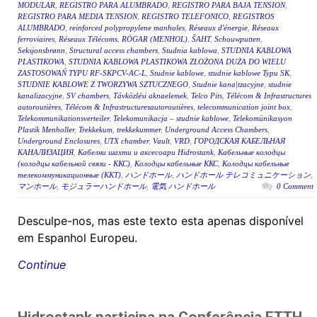
MODULAR
,
REGISTRO PARA ALUMBRADO
,
REGISTRO PARA BAJA TENSION
,
REGISTRO PARA MEDIA TENSION
,
REGISTRO TELEFONICO
,
REGISTROS
ALUMBRADO
,
reinforced polypropylene manholes
,
Réseaux d'énergie
,
Réseaux
ferroviaires
,
Réseaux Télécoms
,
RÖGAR (MENHOL)
,
ŠAHT
,
Schouwputten
,
Seksjonsbrønn
,
Structural access chambers
,
Studnia kablowa
,
STUDNIA KABLOWA
PLASTIKOWA
,
STUDNIA KABLOWA PLASTIKOWA ZŁOŻONA DUŻA DO WIELU
ZASTOSOWAŃ TYPU RF-SKPCV-AC-L
,
Studnie kablowe
,
studnie kablowe Typu SK
,
STUDNIE KABLOWE Z TWORZYWA SZTUCZNEGO
,
Studnie kana|tzacyjne
,
studnie
kanalizacyjne
,
SV chambers
,
Távközlési aknaelemek
,
Telco Pits
,
Télécom & Infrastructures
autoroutières
,
Télécom & Infrastructuresautoroutières
,
telecommunication joint box
,
Telekommunikationsverteiler
,
Telekomunikacja – studnie kablowe
,
Telekomünikasyon
Plastik Menholler
,
Trekkekum
,
trekkekummer
,
Underground Access Chambers
,
Underground Enclosures
,
UTX chamber
,
Vault
,
VRD
,
ГОРОДСКАЯ КАБЕЛЬНАЯ
КАНАЛИЗАЦИЯ
,
Кабелни шахти и аксесоари Hidrostank
,
Кабельные колодцы
(колодцы кабельной связи - ККС)
,
Колодцы кабельные ККС
,
Колодцы кабельные
телекоммуникационные (ККТ)
,
ハンドホール
,
ハンドホール テレコミュニケーション
,
マンホール
,
モジュラーハンドホール
,
電気 ハンドホール
0 Comment
Desculpe-nos, mas este texto esta apenas disponível
em Espanhol Europeu.
Continue