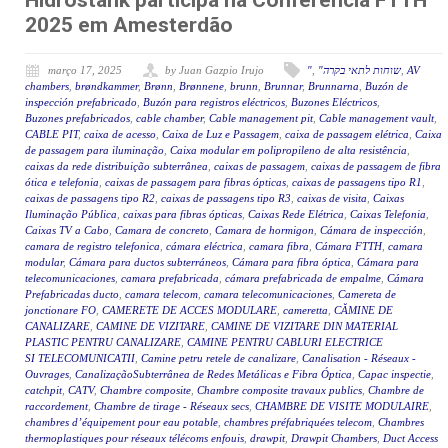
Hidrostank participa na Conferência FTTH
2025 em Amesterdão
março 17, 2025
by Juan Gazpio Irujo
"
,
"שוחות לתאי בקרה
,
AV
chambers
,
brøndkammer
,
Brønn
,
Brønnene
,
brunn
,
Brunnar
,
Brunnarna
,
Buzón de
inspección prefabricado
,
Buzón para registros eléctricos
,
Buzones Eléctricos
,
Buzones prefabricados
,
cable chamber
,
Cable management pit
,
Cable management vault
,
CABLE PIT
,
caixa de acesso
,
Caixa de Luz e Passagem
,
caixa de passagem elétrica
,
Caixa
de passagem para iluminação
,
Caixa modular em polipropileno de alta resistência
,
caixas da rede distribuição subterrânea
,
caixas de passagem
,
caixas de passagem de fibra
ótica e telefonia
,
caixas de passagem para fibras ópticas
,
caixas de passagens tipo R1
,
caixas de passagens tipo R2
,
caixas de passagens tipo R3
,
caixas de visita
,
Caixas
Iluminação Pública
,
caixas para fibras ópticas
,
Caixas Rede Elétrica
,
Caixas Telefonia
,
Caixas TV a Cabo
,
Camara de concreto
,
Camara de hormigon
,
Cámara de inspección
,
camara de registro telefonica
,
cámara eléctrica
,
camara fibra
,
Cámara FTTH
,
camara
modular
,
Cámara para ductos subterráneos
,
Cámara para fibra óptica
,
Cámara para
telecomunicaciones
,
camara prefabricada
,
cámara prefabricada de empalme
,
Cámara
Prefabricadas ducto
,
camara telecom
,
camara telecomunicaciones
,
Camereta de
jonctionare FO
,
CAMERETE DE ACCES MODULARE
,
cameretta
,
CĂMINE DE
CANALIZARE
,
CAMINE DE VIZITARE
,
CAMINE DE VIZITARE DIN MATERIAL
PLASTIC PENTRU CANALIZARE
,
CAMINE PENTRU CABLURI ELECTRICE
SI TELECOMUNICATII
,
Camine petru retele de canalizare
,
Canalisation - Réseaux -
Ouvrages
,
CanalizaçãoSubterrânea de Redes Metálicas e Fibra Óptica
,
Capac inspectie
,
catchpit
,
CATV
,
Chambre composite
,
Chambre composite travaux publics
,
Chambre de
raccordement
,
Chambre de tirage - Réseaux secs
,
CHAMBRE DE VISITE MODULAIRE
,
chambres d’équipement pour eau potable
,
chambres préfabriquées telecom
,
Chambres
thermoplastiques pour réseaux télécoms enfouis
,
drawpit
,
Drawpit Chambers
,
Duct Access