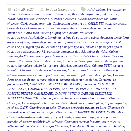
abril 28, 2026
by Juan Gazpio Irujo
AV chambers
,
brøndkammer
,
Brønn
,
Brønnene
,
brunn
,
Brunnar
,
Brunnarna
,
Buzón de inspección prefabricado
,
Buzón para registros eléctricos
,
Buzones Eléctricos
,
Buzones prefabricados
,
cable
chamber
,
Cable management pit
,
Cable management vault
,
CABLE PIT
,
caixa de acesso
,
Caixa de Luz e Passagem
,
caixa de passagem elétrica
,
Caixa de passagem para
iluminação
,
Caixa modular em polipropileno de alta resistência
,
caixas da rede distribuição subterrânea
,
caixas de passagem
,
caixas de passagem de fibra
ótica e telefonia
,
caixas de passagem para fibras ópticas
,
caixas de passagem tipo R1
,
caixas de passagem tipo R2
,
caixas de passagem tipo R3
,
caixas de passagens tipo R1
,
caixas de passagens tipo R2
,
caixas de passagens tipo R3
,
caixas de visita
,
Caixas
Iluminação Pública
,
caixas para fibras ópticas
,
Caixas Rede Elétrica
,
Caixas Telefonia
,
Caixas TV a Cabo
,
Camara de concreto
,
Camara de hormigon
,
Cámara de inspección
,
camara de registro telefonica
,
cámara eléctrica
,
camara fibra
,
Cámara FTTH
,
camara
modular
,
Cámara para ductos subterráneos
,
Cámara para fibra óptica
,
Cámara para
telecomunicaciones
,
camara prefabricada
,
cámara prefabricada de empalme
,
Cámara
Prefabricadas ducto
,
camara telecom
,
camara telecomunicaciones
,
Camereta de
jonctionare FO
,
CAMERETE DE ACCES MODULARE
,
cameretta
,
CĂMINE DE
CANALIZARE
,
CAMINE DE VIZITARE
,
CAMINE DE VIZITARE DIN MATERIAL
PLASTIC PENTRU CANALIZARE
,
CAMINE PENTRU CABLURI ELECTRICE
SI TELECOMUNICATII
,
Camine petru retele de canalizare
,
Canalisation - Réseaux -
Ouvrages
,
CanalizaçãoSubterrânea de Redes Metálicas e Fibra Óptica
,
Capac inspectie
,
catchpit
,
CATV
,
Chambre composite
,
Chambre composite travaux publics
,
Chambre de
raccordement
,
Chambre de tirage - Réseaux secs
,
CHAMBRE DE VISITE MODULAIRE
,
chambre-de-visite-modulaire-en-polycarbonate
,
chambres d’équipement pour eau
potable
,
chambres préfabriquées telecom
,
Chambres thermoplastiques pour réseaux
télécoms enfouis
,
drawpit
,
Drawpit Chambers
,
Duct Access Boxes
,
duct access chamber
,