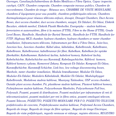
Ouvrages
,
CanalizaçãoSubterrânea de Redes Metálicas e Fibra Óptica
,
Capac inspectie
,
catchpit
,
CATV
,
Chambre composite
,
Chambre composite travaux publics
,
Chambre de
raccordement
,
Chambre de tirage - Réseaux secs
,
CHAMBRE DE VISITE MODULAIRE
,
chambres d’équipement pour eau potable
,
chambres préfabriquées telecom
,
Chambres
thermoplastiques pour réseaux télécoms enfouis
,
drawpit
,
Drawpit Chambers
,
Duct Access
Boxes
,
duct access chamber
,
duct access chambers
,
easypit
,
Ek Odalari
,
Ek Odasi
,
Elektrik
Bacaları
,
elektrik menhol
,
Elektrik Plastik Menholler
,
Energetyka – studnie kablowe
,
ferroviaires et autoroutières
,
fibre à la maison (FTTH)
,
Fibre to the Home (FTTH)
,
Grade
Level Boxes
,
Handhole
,
Handhole for Buried Network.
,
Handhole for FTTH
,
Handhole for
FTTP
,
Highway MCX chamber
,
hydrant chambers
,
hydrant chambers or meter chamber
installation
,
Infrastructures télécoms
,
Infrastrutture per Reti a Fibra Ottica
,
Joint box
,
Junction box
,
Junction chamber
,
Kábel akna
,
kábelakna
,
Kabelbronde
,
Kabelbrønn
,
Kabelbrunn
,
Kabelbrunnar
,
kabelbrunnar för fiber
,
Kabelkum
,
Kabelkum for optiske
fiberkabler
,
Kabelkummer
,
Kabelová šachta
,
kabelové komory
,
Kabelové šachty
,
Kabelschächte
,
Kabelschächte aus Kunststoff
,
Kabelzugschächte
,
Káblová komora
,
Káblové komory z plastu
,
Komorové Zekany
,
Kompozit Ek Odalar
,
Kompozit Ek Odası
,
Kunstoffschächte
,
Kunststoff-Schächte
,
Link box
,
low voltage disconnecting boxes
,
Manhole
,
meter chamber installation
,
Modula brøndkammer
,
Modular Ek Odası
,
Modular-Ek-Odalar
,
Moduláris Kábelaknák
,
Modüler Ek Odalar
,
Modulopbygget
Kabelbronde
,
Modułowa studnia kablowa
,
Muanyag Tiztitoakna
,
OSP access chamber
,
Outside plant access chamber
,
Pit
,
plastikowe studnie kablowe
,
Plastové káblové komory
,
Polietylenowe studnie kablowe
,
Polycarbonate Manholes
,
Polycarbonate Pull box
,
Polyvault
,
Pozzetti
,
pozzetti di distribuzione
,
Pozzetti modulari per infrastrutture di reti di
telecomunicazioni
,
pozzetti modulari per reti in fibra ottica
,
pozzetti omologati telecom
,
Pozzetti Telecom
,
POZZETTO
,
POZZETTO MODULARE PER F.O
,
POZZETTO TELECOM
,
prefabricados de concreto
,
Prefabrykowane studnie kablowe
,
Preformed Access Chambers
,
Regards de tirage
,
Regards de tirage de fibre optique.
,
Regards de tirage Electrique
,
Regards de visite préfabriqués
,
regards ventouse et vidange
,
registro eléctrico
,
REGISTRO