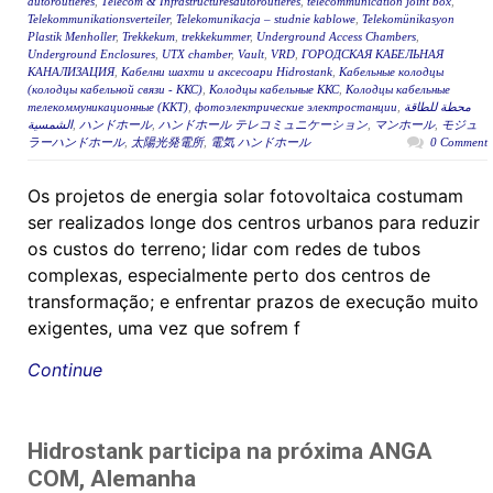
autoroutières
,
Télécom & Infrastructuresautoroutières
,
telecommunication joint box
,
Telekommunikationsverteiler
,
Telekomunikacja – studnie kablowe
,
Telekomünikasyon
Plastik Menholler
,
Trekkekum
,
trekkekummer
,
Underground Access Chambers
,
Underground Enclosures
,
UTX chamber
,
Vault
,
VRD
,
ГОРОДСКАЯ КАБЕЛЬНАЯ
КАНАЛИЗАЦИЯ
,
Кабелни шахти и аксесоари Hidrostank
,
Кабельные колодцы
(колодцы кабельной связи - ККС)
,
Колодцы кабельные ККС
,
Колодцы кабельные
телекоммуникационные (ККТ)
,
фотоэлектрические электростанции
,
محطة للطاقة
الشمسية
,
ハンドホール
,
ハンドホール テレコミュニケーション
,
マンホール
,
モジュ
ラーハンドホール
,
太陽光発電所
,
電気 ハンドホール
0 Comment
Os projetos de energia solar fotovoltaica costumam
ser realizados longe dos centros urbanos para reduzir
os custos do terreno; lidar com redes de tubos
complexas, especialmente perto dos centros de
transformação; e enfrentar prazos de execução muito
exigentes, uma vez que sofrem f
Continue
Hidrostank participa na próxima ANGA
COM, Alemanha