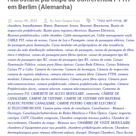
em Berlim (Alemanha)
março 06, 2024
by Juan Gazpio Irujo
"
,
"שוחות לתאי בקרה
,
AV
chambers
,
brøndkammer
,
Brønn
,
Brønnene
,
brunn
,
Brunnar
,
Brunnarna
,
Buzón de
inspección prefabricado
,
Buzón para registros eléctricos
,
Buzones Eléctricos
,
Buzones prefabricados
,
cable chamber
,
Cable management pit
,
Cable management vault
,
CABLE PIT
,
caixa de acesso
,
Caixa de Luz e Passagem
,
caixa de passagem elétrica
,
Caixa
de passagem para iluminação
,
Caixa modular em polipropileno de alta resistência
,
caixas da rede distribuição subterrânea
,
caixas de passagem
,
caixas de passagem de fibra
ótica e telefonia
,
caixas de passagem para fibras ópticas
,
caixas de passagens tipo R1
,
caixas de passagens tipo R2
,
caixas de passagens tipo R3
,
caixas de visita
,
Caixas
Iluminação Pública
,
caixas para fibras ópticas
,
Caixas Rede Elétrica
,
Caixas Telefonia
,
Caixas TV a Cabo
,
Camara de concreto
,
Camara de hormigon
,
Cámara de inspección
,
camara de registro telefonica
,
cámara eléctrica
,
camara fibra
,
Cámara FTTH
,
camara
modular
,
Cámara para ductos subterráneos
,
Cámara para fibra óptica
,
Cámara para
telecomunicaciones
,
camara prefabricada
,
cámara prefabricada de empalme
,
Cámara
Prefabricadas ducto
,
camara telecom
,
camara telecomunicaciones
,
Camereta de
jonctionare FO
,
CAMERETE DE ACCES MODULARE
,
cameretta
,
CĂMINE DE
CANALIZARE
,
CAMINE DE VIZITARE
,
CAMINE DE VIZITARE DIN MATERIAL
PLASTIC PENTRU CANALIZARE
,
CAMINE PENTRU CABLURI ELECTRICE
SI TELECOMUNICATII
,
Camine petru retele de canalizare
,
Canalisation - Réseaux -
Ouvrages
,
CanalizaçãoSubterrânea de Redes Metálicas e Fibra Óptica
,
Capac inspectie
,
catchpit
,
CATV
,
Chambre composite
,
Chambre composite travaux publics
,
Chambre de
raccordement
,
Chambre de tirage - Réseaux secs
,
CHAMBRE DE VISITE MODULAIRE
,
chambres d’équipement pour eau potable
,
chambres préfabriquées telecom
,
Chambres
thermoplastiques pour réseaux télécoms enfouis
,
drawpit
,
Drawpit Chambers
,
Duct Access