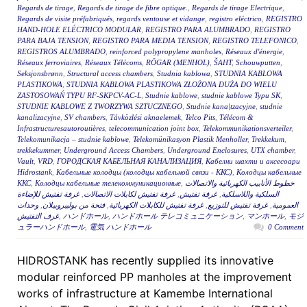
Regards de tirage
,
Regards de tirage de fibre optique.
,
Regards de tirage Electrique
,
Regards de visite préfabriqués
,
regards ventouse et vidange
,
registro eléctrico
,
REGISTRO
HAND-HOLE ELÉCTRICO MODULAR
,
REGISTRO PARA ALUMBRADO
,
REGISTRO
PARA BAJA TENSION
,
REGISTRO PARA MEDIA TENSION
,
REGISTRO TELEFONICO
,
REGISTROS ALUMBRADO
,
reinforced polypropylene manholes
,
Réseaux d'énergie
,
Réseaux ferroviaires
,
Réseaux Télécoms
,
RÖGAR (MENHOL)
,
ŠAHT
,
Schouwputten
,
Seksjonsbrønn
,
Structural access chambers
,
Studnia kablowa
,
STUDNIA KABLOWA
PLASTIKOWA
,
STUDNIA KABLOWA PLASTIKOWA ZŁOŻONA DUŻA DO WIELU
ZASTOSOWAŃ TYPU RF-SKPCV-AC-L
,
Studnie kablowe
,
studnie kablowe Typu SK
,
STUDNIE KABLOWE Z TWORZYWA SZTUCZNEGO
,
Studnie kana|tzacyjne
,
studnie
kanalizacyjne
,
SV chambers
,
Távközlési aknaelemek
,
Telco Pits
,
Télécom &
Infrastructuresautoroutières
,
telecommunication joint box
,
Telekommunikationsverteiler
,
Telekomunikacja – studnie kablowe
,
Telekomünikasyon Plastik Menholler
,
Trekkekum
,
trekkekummer
,
Underground Access Chambers
,
Underground Enclosures
,
UTX chamber
,
Vault
,
VRD
,
ГОРОДСКАЯ КАБЕЛЬНАЯ КАНАЛИЗАЦИЯ
,
Кабелни шахти и аксесоари
Hidrostank
,
Кабельные колодцы (колодцы кабельной связи - ККС)
,
Колодцы кабельные
ККС
,
Колодцы кабельные телекоммуникационные
,
خطوط الأنابيب الكهربائية والاتصالات
غرفة تفتيش للإضاءة
,
غرفة تفتيش لكابلات الاتصالات
,
غرفة تفتيش
,
السلكية واللاسلكية
وحدات
,
فتحة من بوليبروبيلان
,
غرفة تفتيش للكابلات الكهربائية
,
غرفة تفتيش للتوزيع
,
العمومية
غرف التفتيش
,
ハンドホール
,
ハンドホール テレコミュニケーション
,
マンホール
,
モジ
ュラーハンドホール
,
電気 ハンドホール
0 Comment
HIDROSTANK has recently supplied its innovative
modular reinforced PP manholes at the improvement
works of infrastructure at Kamembe International