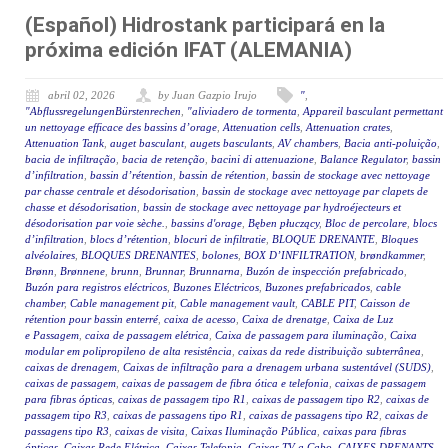
(Español) Hidrostank participará en la
próxima edición IFAT (ALEMANIA)
abril 02, 2026
by Juan Gazpio Irujo
"
,
"AbflussregelungenBürstenrechen
,
"aliviadero de tormenta
,
Appareil basculant permettant
un nettoyage efficace des bassins d’orage
,
Attenuation cells
,
Attenuation crates
,
Attenuation Tank
,
auget basculant
,
augets basculants
,
AV chambers
,
Bacia anti-poluição
,
bacia de infiltração
,
bacia de retenção
,
bacini di attenuazione
,
Balance Regulator
,
bassin
d’infiltration
,
bassin d’rétention
,
bassin de rétention
,
bassin de stockage avec nettoyage
par chasse centrale et désodorisation
,
bassin de stockage avec nettoyage par clapets de
chasse et désodorisation
,
bassin de stockage avec nettoyage par hydroéjecteurs et
désodorisation par voie sèche.
,
bassins d'orage
,
Bęben płuczący
,
Bloc de percolare
,
blocs
d’infiltration
,
blocs d’rétention
,
blocuri de infiltratie
,
BLOQUE DRENANTE
,
Bloques
alvéolaires
,
BLOQUES DRENANTES
,
bolones
,
BOX D’INFILTRATION
,
brøndkammer
,
Brønn
,
Brønnene
,
brunn
,
Brunnar
,
Brunnarna
,
Buzón de inspección prefabricado
,
Buzón para registros eléctricos
,
Buzones Eléctricos
,
Buzones prefabricados
,
cable
chamber
,
Cable management pit
,
Cable management vault
,
CABLE PIT
,
Caisson de
rétention pour bassin enterré
,
caixa de acesso
,
Caixa de drenatge
,
Caixa de Luz
e Passagem
,
caixa de passagem elétrica
,
Caixa de passagem para iluminação
,
Caixa
modular em polipropileno de alta resistência
,
caixas da rede distribuição subterrânea
,
caixas de drenagem
,
Caixas de infiltração para a drenagem urbana sustentável (SUDS)
,
caixas de passagem
,
caixas de passagem de fibra ótica e telefonia
,
caixas de passagem
para fibras ópticas
,
caixas de passagem tipo R1
,
caixas de passagem tipo R2
,
caixas de
passagem tipo R3
,
caixas de passagens tipo R1
,
caixas de passagens tipo R2
,
caixas de
passagens tipo R3
,
caixas de visita
,
Caixas Iluminação Pública
,
caixas para fibras
ópticas
,
Caixas Rede Elétrica
,
Caixas Telefonia
,
Caixas TV a Cabo
,
CAIXES DRENANTS
,