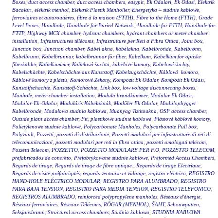
Boxes
,
duct access chamber
,
duct access chambers
,
easypit
,
Ek Odalari
,
Ek Odasi
,
Elektrik
Bacaları
,
elektrik menhol
,
Elektrik Plastik Menholler
,
Energetyka – studnie kablowe
,
ferroviaires et autoroutières
,
fibre à la maison (FTTH)
,
Fibre to the Home (FTTH)
,
Grade
Level Boxes
,
Handhole
,
Handhole for Buried Network.
,
Handhole for FTTH
,
Handhole for
FTTP
,
Highway MCX chamber
,
hydrant chambers
,
hydrant chambers or meter chamber
installation
,
Infrastructures télécoms
,
Infrastrutture per Reti a Fibra Ottica
,
Joint box
,
Junction box
,
Junction chamber
,
Kábel akna
,
kábelakna
,
Kabelbronde
,
Kabelbrønn
,
Kabelbrunn
,
Kabelbrunnar
,
kabelbrunnar för fiber
,
Kabelkum
,
Kabelkum for optiske
fiberkabler
,
Kabelkummer
,
Kabelová šachta
,
kabelové komory
,
Kabelové šachty
,
Kabelschächte
,
Kabelschächte aus Kunststoff
,
Kabelzugschächte
,
Káblová komora
,
Káblové komory z plastu
,
Komorové Zekany
,
Kompozit Ek Odalar
,
Kompozit Ek Odası
,
Kunstoffschächte
,
Kunststoff-Schächte
,
Link box
,
low voltage disconnecting boxes
,
Manhole
,
meter chamber installation
,
Modula brøndkammer
,
Modular Ek Odası
,
Modular-Ek-Odalar
,
Moduláris Kábelaknák
,
Modüler Ek Odalar
,
Modulopbygget
Kabelbronde
,
Modułowa studnia kablowa
,
Muanyag Tiztitoakna
,
OSP access chamber
,
Outside plant access chamber
,
Pit
,
plastikowe studnie kablowe
,
Plastové káblové komory
,
Polietylenowe studnie kablowe
,
Polycarbonate Manholes
,
Polycarbonate Pull box
,
Polyvault
,
Pozzetti
,
pozzetti di distribuzione
,
Pozzetti modulari per infrastrutture di reti di
telecomunicazioni
,
pozzetti modulari per reti in fibra ottica
,
pozzetti omologati telecom
,
Pozzetti Telecom
,
POZZETTO
,
POZZETTO MODULARE PER F.O
,
POZZETTO TELECOM
,
prefabricados de concreto
,
Prefabrykowane studnie kablowe
,
Preformed Access Chambers
,
Regards de tirage
,
Regards de tirage de fibre optique.
,
Regards de tirage Electrique
,
Regards de visite préfabriqués
,
regards ventouse et vidange
,
registro eléctrico
,
REGISTRO
HAND-HOLE ELÉCTRICO MODULAR
,
REGISTRO PARA ALUMBRADO
,
REGISTRO
PARA BAJA TENSION
,
REGISTRO PARA MEDIA TENSION
,
REGISTRO TELEFONICO
,
REGISTROS ALUMBRADO
,
reinforced polypropylene manholes
,
Réseaux d'énergie
,
Réseaux ferroviaires
,
Réseaux Télécoms
,
RÖGAR (MENHOL)
,
ŠAHT
,
Schouwputten
,
Seksjonsbrønn
,
Structural access chambers
,
Studnia kablowa
,
STUDNIA KABLOWA