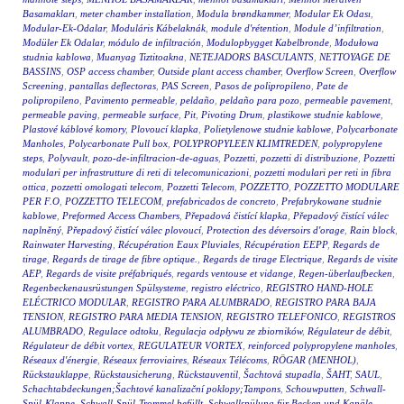
Basamakları
,
meter chamber installation
,
Modula brøndkammer
,
Modular Ek Odası
,
Modular-Ek-Odalar
,
Moduláris Kábelaknák
,
module d'rétention
,
Module d’infiltration
,
Modüler Ek Odalar
,
módulo de infiltración
,
Modulopbygget Kabelbronde
,
Modułowa
studnia kablowa
,
Muanyag Tiztitoakna
,
NETEJADORS BASCULANTS
,
NETTOYAGE DE
BASSINS
,
OSP access chamber
,
Outside plant access chamber
,
Overflow Screen
,
Overflow
Screening
,
pantallas deflectoras
,
PAS Screen
,
Pasos de polipropileno
,
Pate de
polipropileno
,
Pavimento permeable
,
peldaño
,
peldaño para pozo
,
permeable pavement
,
permeable paving
,
permeable surface
,
Pit
,
Pivoting Drum
,
plastikowe studnie kablowe
,
Plastové káblové komory
,
Plovoucí klapka
,
Polietylenowe studnie kablowe
,
Polycarbonate
Manholes
,
Polycarbonate Pull box
,
POLYPROPYLEEN KLIMTREDEN
,
polypropylene
steps
,
Polyvault
,
pozo-de-infiltracion-de-aguas
,
Pozzetti
,
pozzetti di distribuzione
,
Pozzetti
modulari per infrastrutture di reti di telecomunicazioni
,
pozzetti modulari per reti in fibra
ottica
,
pozzetti omologati telecom
,
Pozzetti Telecom
,
POZZETTO
,
POZZETTO MODULARE
PER F.O
,
POZZETTO TELECOM
,
prefabricados de concreto
,
Prefabrykowane studnie
kablowe
,
Preformed Access Chambers
,
Přepadová čistící klapka
,
Přepadový čistící válec
naplněný
,
Přepadový čistící válec plovoucí
,
Protection des déversoirs d'orage
,
Rain block
,
Rainwater Harvesting
,
Récupération Eaux Pluviales
,
Récupération EEPP
,
Regards de
tirage
,
Regards de tirage de fibre optique.
,
Regards de tirage Electrique
,
Regards de visite
AEP
,
Regards de visite préfabriqués
,
regards ventouse et vidange
,
Regen-überlaufbecken
,
Regenbeckenausrüstungen Spülsysteme
,
registro eléctrico
,
REGISTRO HAND-HOLE
ELÉCTRICO MODULAR
,
REGISTRO PARA ALUMBRADO
,
REGISTRO PARA BAJA
TENSION
,
REGISTRO PARA MEDIA TENSION
,
REGISTRO TELEFONICO
,
REGISTROS
ALUMBRADO
,
Regulace odtoku
,
Regulacja odpływu ze zbiorników
,
Régulateur de débit
,
Régulateur de débit vortex
,
REGULATEUR VORTEX
,
reinforced polypropylene manholes
,
Réseaux d'énergie
,
Réseaux ferroviaires
,
Réseaux Télécoms
,
RÖGAR (MENHOL)
,
Rückstauklappe
,
Rückstausicherung
,
Rückstauventil
,
Šachtová stupadla
,
ŠAHT
,
SAUL
,
Schachtabdeckungen;Šachtové kanalizační poklopy;Tampons
,
Schouwputten
,
Schwall-
Spül-Klappe
,
Schwall-Spül-Trommel befüllt
,
Schwallspülung für Becken und Kanäle
,