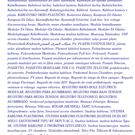
Kabelbrunnar
,
kabelbrunnar för fiber
,
Kabelkum
,
Kabelkum for optiske fiberkabler
,
Kabelkummer
,
Kabelová šachta
,
kabelové komory
,
Kabelové šachty
,
Kabelschächte
,
Kabelschächte aus Kunststoff
,
Kabelzugschächte
,
Káblová komora
,
Káblové komory z
plastu
,
KABLOVSKO OKNO PLASTIČNO
,
Komorové Zekany
,
Kompozit Ek Odalar
,
Kompozit Ek Odası
,
Kunstoffschächte
,
Kunststoff-Schächte
,
Link box
,
low voltage
disconnecting boxes
,
Manhole
,
meter chamber installation
,
Modula brøndkammer
,
Modular Ek Odası
,
Modular-Ek-Odalar
,
Moduláris Kábelaknák
,
Modüler Ek Odalar
,
Modulopbygget Kabelbronde
,
Modułowa studnia kablowa
,
Muanyag Tiztitoakna
,
OSP
access chamber
,
Outside plant access chamber
,
photovoltaic solar power plant
,
Photovoltaik-Kraftwerkشبكات الصرف الصحي
,
Pit
,
PLANTA FOTOVOLTAICA
,
planta
solar
,
plastikowe studnie kablowe
,
Plastové káblové komory
,
Polietylenowe studnie
kablowe
,
Polycarbonate Manholes
,
Polycarbonate Pull box
,
Polyvault
,
Pozzetti
,
pozzetti di distribuzione
,
Pozzetti modulari per infrastrutture di reti di telecomunicazioni
,
pozzetti modulari per reti in fibra ottica
,
pozzetti omologati telecom
,
Pozzetti Telecom
,
POZZETTO
,
POZZETTO MODULARE PER F.O
,
POZZETTO TELECOM
,
prefabricados
de concreto
,
Prefabrykowane studnie kablowe
,
Preformed Access Chambers
,
projet
photovoltaïque
,
PV plant
,
Regards de tirage
,
Regards de tirage de fibre optique.
,
Regards
de tirage Electrique
,
Regards de visite AEP
,
Regards de visite préfabriqués
,
regards
ventouse et vidange
,
registro eléctrico
,
REGISTRO HAND-HOLE ELÉCTRICO
MODULAR
,
REGISTRO PARA ALUMBRADO
,
REGISTRO PARA BAJA TENSION
,
REGISTRO PARA MEDIA TENSION
,
REGISTRO TELEFONICO
,
REGISTROS
ALUMBRADO
,
reinforced polypropylene manholes
,
Réseaux d'énergie
,
Réseaux
ferroviaires
,
Réseaux Télécoms
,
RÖGAR (MENHOL)
,
ŠAHT
,
Schouwputten
,
Seksjonsbrønn
,
solar farm
,
Structural access chambers
,
Studnia kablowa
,
STUDNIA
KABLOWA PLASTIKOWA
,
STUDNIA KABLOWA PLASTIKOWA ZŁOŻONA DUŻA DO
WIELU ZASTOSOWAŃ TYPU RF-SKPCV-AC-L
,
Studnie kablowe
,
studnie kablowe Typu
SK
,
STUDNIE KABLOWE Z TWORZYWA SZTUCZNEGO
,
Studnie kana|tzacyjne
,
studnie
kanalizacyjne
,
SV chambers
,
Távközlési aknaelemek
,
Telco Pits
,
Télécom & Infrastructures