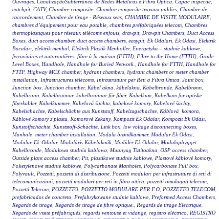
Ouvrages
,
CanalizaçãoSubterrânea de Redes Metálicas e Fibra Óptica
,
Capac inspectie
,
catchpit
,
CATV
,
Chambre composite
,
Chambre composite travaux publics
,
Chambre de
raccordement
,
Chambre de tirage - Réseaux secs
,
CHAMBRE DE VISITE MODULAIRE
,
chambres d’équipement pour eau potable
,
chambres préfabriquées telecom
,
Chambres
thermoplastiques pour réseaux télécoms enfouis
,
drawpit
,
Drawpit Chambers
,
Duct Access
Boxes
,
duct access chamber
,
duct access chambers
,
easypit
,
Ek Odalari
,
Ek Odasi
,
Elektrik
Bacaları
,
elektrik menhol
,
Elektrik Plastik Menholler
,
Energetyka – studnie kablowe
,
ferroviaires et autoroutières
,
fibre à la maison (FTTH)
,
Fibre to the Home (FTTH)
,
Grade
Level Boxes
,
Handhole
,
Handhole for Buried Network.
,
Handhole for FTTH
,
Handhole for
FTTP
,
Highway MCX chamber
,
hydrant chambers
,
hydrant chambers or meter chamber
installation
,
Infrastructures télécoms
,
Infrastrutture per Reti a Fibra Ottica
,
Joint box
,
Junction box
,
Junction chamber
,
Kábel akna
,
kábelakna
,
Kabelbronde
,
Kabelbrønn
,
Kabelbrunn
,
Kabelbrunnar
,
kabelbrunnar för fiber
,
Kabelkum
,
Kabelkum for optiske
fiberkabler
,
Kabelkummer
,
Kabelová šachta
,
kabelové komory
,
Kabelové šachty
,
Kabelschächte
,
Kabelschächte aus Kunststoff
,
Kabelzugschächte
,
Káblová komora
,
Káblové komory z plastu
,
Komorové Zekany
,
Kompozit Ek Odalar
,
Kompozit Ek Odası
,
Kunstoffschächte
,
Kunststoff-Schächte
,
Link box
,
low voltage disconnecting boxes
,
Manhole
,
meter chamber installation
,
Modula brøndkammer
,
Modular Ek Odası
,
Modular-Ek-Odalar
,
Moduláris Kábelaknák
,
Modüler Ek Odalar
,
Modulopbygget
Kabelbronde
,
Modułowa studnia kablowa
,
Muanyag Tiztitoakna
,
OSP access chamber
,
Outside plant access chamber
,
Pit
,
plastikowe studnie kablowe
,
Plastové káblové komory
,
Polietylenowe studnie kablowe
,
Polycarbonate Manholes
,
Polycarbonate Pull box
,
Polyvault
,
Pozzetti
,
pozzetti di distribuzione
,
Pozzetti modulari per infrastrutture di reti di
telecomunicazioni
,
pozzetti modulari per reti in fibra ottica
,
pozzetti omologati telecom
,
Pozzetti Telecom
,
POZZETTO
,
POZZETTO MODULARE PER F.O
,
POZZETTO TELECOM
,
prefabricados de concreto
,
Prefabrykowane studnie kablowe
,
Preformed Access Chambers
,
Regards de tirage
,
Regards de tirage de fibre optique.
,
Regards de tirage Electrique
,
Regards de visite préfabriqués
,
regards ventouse et vidange
,
registro eléctrico
,
REGISTRO