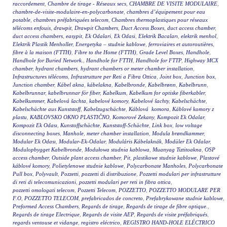
raccordement
,
Chambre de tirage - Réseaux secs
,
CHAMBRE DE VISITE MODULAIRE
,
chambre-de-visite-modulaire-en-polycarbonate
,
chambres d’équipement pour eau
potable
,
chambres préfabriquées telecom
,
Chambres thermoplastiques pour réseaux
télécoms enfouis
,
drawpit
,
Drawpit Chambers
,
Duct Access Boxes
,
duct access chamber
,
duct access chambers
,
easypit
,
Ek Odalari
,
Ek Odasi
,
Elektrik Bacaları
,
elektrik menhol
,
Elektrik Plastik Menholler
,
Energetyka – studnie kablowe
,
ferroviaires et autoroutières
,
fibre à la maison (FTTH)
,
Fibre to the Home (FTTH)
,
Grade Level Boxes
,
Handhole
,
Handhole for Buried Network.
,
Handhole for FTTH
,
Handhole for FTTP
,
Highway MCX
chamber
,
hydrant chambers
,
hydrant chambers or meter chamber installation
,
Infrastructures télécoms
,
Infrastrutture per Reti a Fibra Ottica
,
Joint box
,
Junction box
,
Junction chamber
,
Kábel akna
,
kábelakna
,
Kabelbronde
,
Kabelbrønn
,
Kabelbrunn
,
Kabelbrunnar
,
kabelbrunnar för fiber
,
Kabelkum
,
Kabelkum for optiske fiberkabler
,
Kabelkummer
,
Kabelová šachta
,
kabelové komory
,
Kabelové šachty
,
Kabelschächte
,
Kabelschächte aus Kunststoff
,
Kabelzugschächte
,
Káblová komora
,
Káblové komory z
plastu
,
KABLOVSKO OKNO PLASTIČNO
,
Komorové Zekany
,
Kompozit Ek Odalar
,
Kompozit Ek Odası
,
Kunstoffschächte
,
Kunststoff-Schächte
,
Link box
,
low voltage
disconnecting boxes
,
Manhole
,
meter chamber installation
,
Modula brøndkammer
,
Modular Ek Odası
,
Modular-Ek-Odalar
,
Moduláris Kábelaknák
,
Modüler Ek Odalar
,
Modulopbygget Kabelbronde
,
Modułowa studnia kablowa
,
Muanyag Tiztitoakna
,
OSP
access chamber
,
Outside plant access chamber
,
Pit
,
plastikowe studnie kablowe
,
Plastové
káblové komory
,
Polietylenowe studnie kablowe
,
Polycarbonate Manholes
,
Polycarbonate
Pull box
,
Polyvault
,
Pozzetti
,
pozzetti di distribuzione
,
Pozzetti modulari per infrastrutture
di reti di telecomunicazioni
,
pozzetti modulari per reti in fibra ottica
,
pozzetti omologati telecom
,
Pozzetti Telecom
,
POZZETTO
,
POZZETTO MODULARE PER
F.O
,
POZZETTO TELECOM
,
prefabricados de concreto
,
Prefabrykowane studnie kablowe
,
Preformed Access Chambers
,
Regards de tirage
,
Regards de tirage de fibre optique.
,
Regards de tirage Electrique
,
Regards de visite AEP
,
Regards de visite préfabriqués
,
regards ventouse et vidange
,
registro eléctrico
,
REGISTRO HAND-HOLE ELÉCTRICO