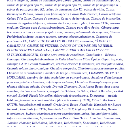
ótica e telefonia
,
caixas de passagem para fibras ópticas
,
caixas de passagem tipo R1
,
caixas de passagem tipo R2
,
caixas de passagem tipo R3
,
caixas de passagens tipo R1
,
caixas de passagens tipo R2
,
caixas de passagens tipo R3
,
caixas de visita
,
Caixas
Iluminação Pública
,
caixas para fibras ópticas
,
Caixas Rede Elétrica
,
Caixas Telefonia
,
Caixas TV a Cabo
,
Camara de concreto
,
Camara de hormigon
,
Cámara de inspección
,
camara de registro telefonica
,
cámara eléctrica
,
camara fibra
,
Cámara FTTH
,
camara
modular
,
Cámara para ductos subterráneos
,
Cámara para fibra óptica
,
Cámara para
telecomunicaciones
,
camara prefabricada
,
cámara prefabricada de empalme
,
Cámara
Prefabricadas ducto
,
camara telecom
,
camara telecomunicaciones
,
Camereta de
jonctionare FO
,
CAMERETE DE ACCES MODULARE
,
cameretta
,
CĂMINE DE
CANALIZARE
,
CAMINE DE VIZITARE
,
CAMINE DE VIZITARE DIN MATERIAL
PLASTIC PENTRU CANALIZARE
,
CAMINE PENTRU CABLURI ELECTRICE
SI TELECOMUNICATII
,
Camine petru retele de canalizare
,
Canalisation - Réseaux -
Ouvrages
,
CanalizaçãoSubterrânea de Redes Metálicas e Fibra Óptica
,
Capac inspectie
,
catchpit
,
CATV
,
Central fotovoltaica
,
centrale electrice fotovoltaice
,
centrale fotovoltaica
,
Centrale solaire photovoltaïque
,
Chambre composite
,
Chambre composite travaux publics
,
Chambre de raccordement
,
Chambre de tirage - Réseaux secs
,
CHAMBRE DE VISITE
MODULAIRE
,
chambre-de-visite-modulaire-en-polycarbonate
,
chambres d’équipement
pour eau potable
,
chambres préfabriquées telecom
,
Chambres thermoplastiques pour
réseaux télécoms enfouis
,
drawpit
,
Drawpit Chambers
,
Duct Access Boxes
,
duct access
chamber
,
duct access chambers
,
easypit
,
Ek Odalari
,
Ek Odasi
,
Elektrik Bacaları
,
elektrik
menhol
,
Elektrik Plastik Menholler
,
elektrownię fotowoltaiczną
,
Energetyka – studnie
kablowe
,
ferroviaires et autoroutières
,
fibre à la maison (FTTH)
,
Fibre to the Home
(FTTH)
,
fotovoltaik enerji santrali
,
Grade Level Boxes
,
Handhole
,
Handhole for Buried
Network.
,
Handhole for FTTH
,
Handhole for FTTP
,
Highway MCX chamber
,
Huerta
fotovolataica
,
hydrant chambers or meter chamber installation
,
impianti fotovoltaici
,
Infrastructures télécoms
,
Infrastrutture per Reti a Fibra Ottica
,
Joint box
,
Junction box
,
Junction chamber
,
Kábel akna
,
kábelakna
,
Kabelbronde
,
Kabelbrønn
,
Kabelbrunn
,