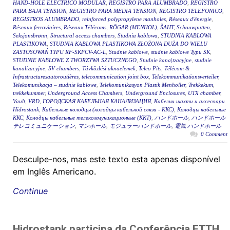
HAND-HOLE ELÉCTRICO MODULAR
,
REGISTRO PARA ALUMBRADO
,
REGISTRO
PARA BAJA TENSION
,
REGISTRO PARA MEDIA TENSION
,
REGISTRO TELEFONICO
,
REGISTROS ALUMBRADO
,
reinforced polypropylene manholes
,
Réseaux d'énergie
,
Réseaux ferroviaires
,
Réseaux Télécoms
,
RÖGAR (MENHOL)
,
ŠAHT
,
Schouwputten
,
Seksjonsbrønn
,
Structural access chambers
,
Studnia kablowa
,
STUDNIA KABLOWA
PLASTIKOWA
,
STUDNIA KABLOWA PLASTIKOWA ZŁOŻONA DUŻA DO WIELU
ZASTOSOWAŃ TYPU RF-SKPCV-AC-L
,
Studnie kablowe
,
studnie kablowe Typu SK
,
STUDNIE KABLOWE Z TWORZYWA SZTUCZNEGO
,
Studnie kana|tzacyjne
,
studnie
kanalizacyjne
,
SV chambers
,
Távközlési aknaelemek
,
Telco Pits
,
Télécom &
Infrastructuresautoroutières
,
telecommunication joint box
,
Telekommunikationsverteiler
,
Telekomunikacja – studnie kablowe
,
Telekomünikasyon Plastik Menholler
,
Trekkekum
,
trekkekummer
,
Underground Access Chambers
,
Underground Enclosures
,
UTX chamber
,
Vault
,
VRD
,
ГОРОДСКАЯ КАБЕЛЬНАЯ КАНАЛИЗАЦИЯ
,
Кабелни шахти и аксесоари
Hidrostank
,
Кабельные колодцы (колодцы кабельной связи - ККС)
,
Колодцы кабельные
ККС
,
Колодцы кабельные телекоммуникационные (ККТ)
,
ハンドホール
,
ハンドホール
テレコミュニケーション
,
マンホール
,
モジュラーハンドホール
,
電気 ハンドホール
0 Comment
Desculpe-nos, mas este texto esta apenas disponível
em Inglês Americano.
Continue
Hidrostank participa da Conferência FTTH