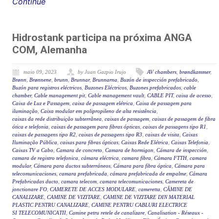
Continue
Hidrostank participa na próxima ANGA
COM, Alemanha
maio 09, 2023
by Juan Gazpio Irujo
AV chambers
,
brøndkammer
,
Brønn
,
Brønnene
,
brunn
,
Brunnar
,
Brunnarna
,
Buzón de inspección prefabricado
,
Buzón para registros eléctricos
,
Buzones Eléctricos
,
Buzones prefabricados
,
cable
chamber
,
Cable management pit
,
Cable management vault
,
CABLE PIT
,
caixa de acesso
,
Caixa de Luz e Passagem
,
caixa de passagem elétrica
,
Caixa de passagem para
iluminação
,
Caixa modular em polipropileno de alta resistência
,
caixas da rede distribuição subterrânea
,
caixas de passagem
,
caixas de passagem de fibra
ótica e telefonia
,
caixas de passagem para fibras ópticas
,
caixas de passagens tipo R1
,
caixas de passagens tipo R2
,
caixas de passagens tipo R3
,
caixas de visita
,
Caixas
Iluminação Pública
,
caixas para fibras ópticas
,
Caixas Rede Elétrica
,
Caixas Telefonia
,
Caixas TV a Cabo
,
Camara de concreto
,
Camara de hormigon
,
Cámara de inspección
,
camara de registro telefonica
,
cámara eléctrica
,
camara fibra
,
Cámara FTTH
,
camara
modular
,
Cámara para ductos subterráneos
,
Cámara para fibra óptica
,
Cámara para
telecomunicaciones
,
camara prefabricada
,
cámara prefabricada de empalme
,
Cámara
Prefabricadas ducto
,
camara telecom
,
camara telecomunicaciones
,
Camereta de
jonctionare FO
,
CAMERETE DE ACCES MODULARE
,
cameretta
,
CĂMINE DE
CANALIZARE
,
CAMINE DE VIZITARE
,
CAMINE DE VIZITARE DIN MATERIAL
PLASTIC PENTRU CANALIZARE
,
CAMINE PENTRU CABLURI ELECTRICE
SI TELECOMUNICATII
,
Camine petru retele de canalizare
,
Canalisation - Réseaux -