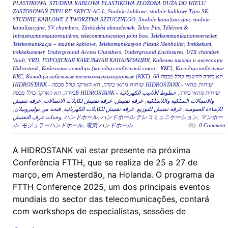
PLASTIKOWA
,
STUDNIA KABLOWA PLASTIKOWA ZŁOŻONA DUŻA DO WIELU
ZASTOSOWAŃ TYPU RF-SKPCV-AC-L
,
Studnie kablowe
,
studnie kablowe Typu SK
,
STUDNIE KABLOWE Z TWORZYWA SZTUCZNEGO
,
Studnie kana|tzacyjne
,
studnie
kanalizacyjne
,
SV chambers
,
Távközlési aknaelemek
,
Telco Pits
,
Télécom &
Infrastructuresautoroutières
,
telecommunication joint box
,
Telekommunikationsverteiler
,
Telekomunikacja – studnie kablowe
,
Telekomünikasyon Plastik Menholler
,
Trekkekum
,
trekkekummer
,
Underground Access Chambers
,
Underground Enclosures
,
UTX chamber
,
Vault
,
VRD
,
ГОРОДСКАЯ КАБЕЛЬНАЯ КАНАЛИЗАЦИЯ
,
Кабелни шахти и аксесоари
Hidrostank
,
Кабельные колодцы (колодцы кабельной связи - ККС)
,
Колодцы кабельные
ККС
,
Колодцы кабельные телекоммуникационные (ККТ)
,
תא בקרה לחשמל כולל מכסה 60
תא הארקה כולל מכסה HIDROSTANK - שוחות מתאי
,
HIDROSTANK - שוחות מתאי בקרה
,
בקרה
خطوط الأنابيب الكهربائية
,
תא הארקה כולל מכסהB HIDROSTANK - שוחות מתאי בקרה
غرفة تفتيش
,
غرفة تفتيش لكابلات الاتصالات
,
غرفة تفتيش
,
والاتصالات السلكية واللاسلكية
,
فتحة من بوليبروبيلان
,
غرفة تفتيش للكابلات الكهربائية
,
غرفة تفتيش للتوزيع
,
للإضاءة العمومية
وحدات غرف التفتيش
,
ハンドホール
,
ハンドホール テレコミュニケーション
,
マンホー
ル
,
モジュラーハンドホール
,
電気 ハンドホール
0 Comment
A HIDROSTANK vai estar presente na próxima
Conferência FTTH, que se realiza de 25 a 27 de
março, em Amesterdão, na Holanda. O programa da
FTTH Conference 2025, um dos principais eventos
mundiais do sector das telecomunicações, contará
com workshops de especialistas, sessões de