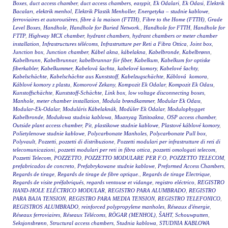
Boxes
,
duct access chamber
,
duct access chambers
,
easypit
,
Ek Odalari
,
Ek Odasi
,
Elektrik
Bacaları
,
elektrik menhol
,
Elektrik Plastik Menholler
,
Energetyka – studnie kablowe
,
ferroviaires et autoroutières
,
fibre à la maison (FTTH)
,
Fibre to the Home (FTTH)
,
Grade
Level Boxes
,
Handhole
,
Handhole for Buried Network.
,
Handhole for FTTH
,
Handhole for
FTTP
,
Highway MCX chamber
,
hydrant chambers
,
hydrant chambers or meter chamber
installation
,
Infrastructures télécoms
,
Infrastrutture per Reti a Fibra Ottica
,
Joint box
,
Junction box
,
Junction chamber
,
Kábel akna
,
kábelakna
,
Kabelbronde
,
Kabelbrønn
,
Kabelbrunn
,
Kabelbrunnar
,
kabelbrunnar för fiber
,
Kabelkum
,
Kabelkum for optiske
fiberkabler
,
Kabelkummer
,
Kabelová šachta
,
kabelové komory
,
Kabelové šachty
,
Kabelschächte
,
Kabelschächte aus Kunststoff
,
Kabelzugschächte
,
Káblová komora
,
Káblové komory z plastu
,
Komorové Zekany
,
Kompozit Ek Odalar
,
Kompozit Ek Odası
,
Kunstoffschächte
,
Kunststoff-Schächte
,
Link box
,
low voltage disconnecting boxes
,
Manhole
,
meter chamber installation
,
Modula brøndkammer
,
Modular Ek Odası
,
Modular-Ek-Odalar
,
Moduláris Kábelaknák
,
Modüler Ek Odalar
,
Modulopbygget
Kabelbronde
,
Modułowa studnia kablowa
,
Muanyag Tiztitoakna
,
OSP access chamber
,
Outside plant access chamber
,
Pit
,
plastikowe studnie kablowe
,
Plastové káblové komory
,
Polietylenowe studnie kablowe
,
Polycarbonate Manholes
,
Polycarbonate Pull box
,
Polyvault
,
Pozzetti
,
pozzetti di distribuzione
,
Pozzetti modulari per infrastrutture di reti di
telecomunicazioni
,
pozzetti modulari per reti in fibra ottica
,
pozzetti omologati telecom
,
Pozzetti Telecom
,
POZZETTO
,
POZZETTO MODULARE PER F.O
,
POZZETTO TELECOM
,
prefabricados de concreto
,
Prefabrykowane studnie kablowe
,
Preformed Access Chambers
,
Regards de tirage
,
Regards de tirage de fibre optique.
,
Regards de tirage Electrique
,
Regards de visite préfabriqués
,
regards ventouse et vidange
,
registro eléctrico
,
REGISTRO
HAND-HOLE ELÉCTRICO MODULAR
,
REGISTRO PARA ALUMBRADO
,
REGISTRO
PARA BAJA TENSION
,
REGISTRO PARA MEDIA TENSION
,
REGISTRO TELEFONICO
,
REGISTROS ALUMBRADO
,
reinforced polypropylene manholes
,
Réseaux d'énergie
,
Réseaux ferroviaires
,
Réseaux Télécoms
,
RÖGAR (MENHOL)
,
ŠAHT
,
Schouwputten
,
Seksjonsbrønn
,
Structural access chambers
,
Studnia kablowa
,
STUDNIA KABLOWA