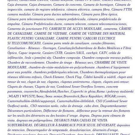
Caja drenante
,
Cajas drenantes
,
Camara de concreto
,
Camara de hormigon
,
Cámara de
inspección
,
camara de registro telefonica
,
cámara eléctrica
,
camara fibra
,
Cámara FTTH
,
camara modular
,
Cámara para ductos subterráneos
,
Cámara para fibra óptica
,
Cámara para telecomunicaciones
,
camara prefabricada
,
cámara prefabricada de
empalme
,
Cámara Prefabricadas ducto
,
camara telecom
,
camara telecomunicaciones
,
Camereta de jonctionare FO
,
CAMERETE DE ACCES MODULARE
,
cameretta
,
CĂMINE
DE CANALIZARE
,
CAMINE DE VIZITARE
,
CAMINE DE VIZITARE DIN MATERIAL
PLASTIC PENTRU CANALIZARE
,
CAMINE PENTRU CABLURI ELECTRICE
SI TELECOMUNICATII
,
Camine petru retele de canalizare
,
canales filtrantes
,
Canalisation - Réseaux - Ouvrages
,
CanalizaçãoSubterrânea de Redes Metálicas e Fibra
Óptica
,
Capac inspectie
,
Cassiers CSTB
,
Cassiers SAUL
,
catchpit
,
CATV
,
celda de
infiltración
,
česle s jemnými síty
,
Chambre composite
,
Chambre composite travaux publics
,
Chambre de raccordement
,
Chambre de tirage - Réseaux secs
,
CHAMBRE DE VISITE
MODULAIRE
,
chambre-de-visite-modulaire-en-polycarbonate
,
chambres d’équipement
pour eau potable
,
chambres préfabriquées telecom
,
Chambres thermoplastiques pour
réseaux télécoms enfouis
,
Check Element
,
Check Flap
,
Čištění kanálů a nádrží
,
clapet anti
retour de nez
,
clapet de nez
,
clapetas
,
clapetas antirretorno
,
clapets
,
clapets anti-retour
,
Clapets de chasses
,
Clapets de nez
,
Combined Sewer Overflow Screens
,
concrete
pavements
,
couvercles;Aknafedelek;Hatches ;Coperchi in ghisa;Rama i pokrywy studzienki
;WŁAZY I WPUSTY;Люки;Люки легкие;Brunnslock;Baca Kapakları; RÖGAR;covers
,
Csatornahullám-öblítőcsappantyú
,
Csatornahullám-öblítődob
,
CSO (Combined Sewer
Outflow) tanks.
,
CSO retention tanks
,
cubo de drenaje
,
cubo dren
,
Dagvattenkassetter
,
Décanteurs particulaires
,
Déflecteur de flottants.
,
déflecteur pour la retenue des flottants
sur les seuils des déversoirs ou des bassins d’orage
,
degrau
,
Degrau para câmara de
visita
,
degraus em polipropileno
,
DEGRAUS PARA CAIXAS DE VISITA
SUBTERRÂNEAS
,
DÉGRILLEUR À BARREAUX POUR SEUIL DÉVERSANT
,
depositos
de retencion
,
Descarregador de tempestade
,
desodorizacion
,
déversoirs d'orage
,
Discharge regulator
,
drawpit
,
Drawpit Chambers
,
dren francés
,
DRENAJ ŞAFTI
,
Drenaj