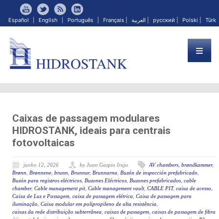
Español
|
English
|
Português
|
Français
|
العربية
|
русский
|
Polski
|
Türk
Caixas de passagem modulares
HIDROSTANK, ideais para centrais
fotovoltaicas
junho 12, 2026
by Juan Gazpio Irujo
AV chambers
,
brøndkammer
,
Brønn
,
Brønnene
,
brunn
,
Brunnar
,
Brunnarna
,
Buzón de inspección prefabricado
,
Buzón para registros eléctricos
,
Buzones Eléctricos
,
Buzones prefabricados
,
cable
chamber
,
Cable management pit
,
Cable management vault
,
CABLE PIT
,
caixa de acesso
,
Caixa de Luz e Passagem
,
caixa de passagem elétrica
,
Caixa de passagem para
iluminação
,
Caixa modular em polipropileno de alta resistência
,
caixas da rede distribuição subterrânea
,
caixas de passagem
,
caixas de passagem de fibra