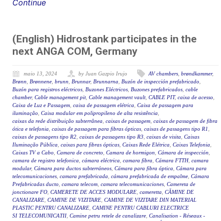
Continue
(English) Hidrostank participates in the
next ANGA COM, Germany
maio 13, 2024
by Juan Gazpio Irujo
AV chambers
,
brøndkammer
,
Brønn
,
Brønnene
,
brunn
,
Brunnar
,
Brunnarna
,
Buzón de inspección prefabricado
,
Buzón para registros eléctricos
,
Buzones Eléctricos
,
Buzones prefabricados
,
cable
chamber
,
Cable management pit
,
Cable management vault
,
CABLE PIT
,
caixa de acesso
,
Caixa de Luz e Passagem
,
caixa de passagem elétrica
,
Caixa de passagem para
iluminação
,
Caixa modular em polipropileno de alta resistência
,
caixas da rede distribuição subterrânea
,
caixas de passagem
,
caixas de passagem de fibra
ótica e telefonia
,
caixas de passagem para fibras ópticas
,
caixas de passagens tipo R1
,
caixas de passagens tipo R2
,
caixas de passagens tipo R3
,
caixas de visita
,
Caixas
Iluminação Pública
,
caixas para fibras ópticas
,
Caixas Rede Elétrica
,
Caixas Telefonia
,
Caixas TV a Cabo
,
Camara de concreto
,
Camara de hormigon
,
Cámara de inspección
,
camara de registro telefonica
,
cámara eléctrica
,
camara fibra
,
Cámara FTTH
,
camara
modular
,
Cámara para ductos subterráneos
,
Cámara para fibra óptica
,
Cámara para
telecomunicaciones
,
camara prefabricada
,
cámara prefabricada de empalme
,
Cámara
Prefabricadas ducto
,
camara telecom
,
camara telecomunicaciones
,
Camereta de
jonctionare FO
,
CAMERETE DE ACCES MODULARE
,
cameretta
,
CĂMINE DE
CANALIZARE
,
CAMINE DE VIZITARE
,
CAMINE DE VIZITARE DIN MATERIAL
PLASTIC PENTRU CANALIZARE
,
CAMINE PENTRU CABLURI ELECTRICE
SI TELECOMUNICATII
,
Camine petru retele de canalizare
,
Canalisation - Réseaux -