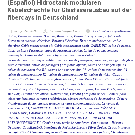
(Español) Hidrostank modularen
Kabelschächte für Glasfaserausbau auf der
fiberdays in Deutschland
março 24, 2026
by Juan Gazpio Irujo
AV chambers
,
brøndkammer
,
Brønn
,
Brønnene
,
brunn
,
Brunnar
,
Brunnarna
,
Buzón de inspección prefabricado
,
Buzón para registros eléctricos
,
Buzones Eléctricos
,
Buzones prefabricados
,
cable
chamber
,
Cable management pit
,
Cable management vault
,
CABLE PIT
,
caixa de acesso
,
Caixa de Luz e Passagem
,
caixa de passagem elétrica
,
Caixa de passagem para
iluminação
,
Caixa modular em polipropileno de alta resistência
,
caixas da rede distribuição subterrânea
,
caixas de passagem
,
caixas de passagem de fibra
ótica e telefonia
,
caixas de passagem para fibras ópticas
,
caixas de passagem tipo R1
,
caixas de passagem tipo R2
,
caixas de passagem tipo R3
,
caixas de passagens tipo R1
,
caixas de passagens tipo R2
,
caixas de passagens tipo R3
,
caixas de visita
,
Caixas
Iluminação Pública
,
caixas para fibras ópticas
,
Caixas Rede Elétrica
,
Caixas Telefonia
,
Caixas TV a Cabo
,
Camara de concreto
,
Camara de hormigon
,
Cámara de inspección
,
camara de registro telefonica
,
cámara eléctrica
,
camara fibra
,
Cámara FTTH
,
camara
modular
,
Cámara para ductos subterráneos
,
Cámara para fibra óptica
,
Cámara para
telecomunicaciones
,
camara prefabricada
,
cámara prefabricada de empalme
,
Cámara
Prefabricadas ducto
,
camara telecom
,
camara telecomunicaciones
,
Camereta de
jonctionare FO
,
CAMERETE DE ACCES MODULARE
,
cameretta
,
CĂMINE DE
CANALIZARE
,
CAMINE DE VIZITARE
,
CAMINE DE VIZITARE DIN MATERIAL
PLASTIC PENTRU CANALIZARE
,
CAMINE PENTRU CABLURI ELECTRICE
SI TELECOMUNICATII
,
Camine petru retele de canalizare
,
Canalisation - Réseaux -
Ouvrages
,
CanalizaçãoSubterrânea de Redes Metálicas e Fibra Óptica
,
Capac inspectie
,
catchpit
,
CATV
,
Chambre composite
,
Chambre composite travaux publics
,
Chambre de