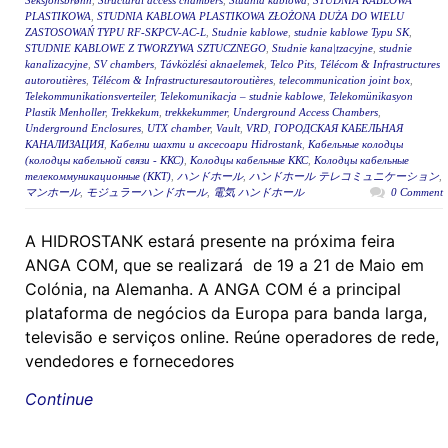
Seksjonsbrønn
,
Structural access chambers
,
Studnia kablowa
,
STUDNIA KABLOWA
PLASTIKOWA
,
STUDNIA KABLOWA PLASTIKOWA ZŁOŻONA DUŻA DO WIELU
ZASTOSOWAŃ TYPU RF-SKPCV-AC-L
,
Studnie kablowe
,
studnie kablowe Typu SK
,
STUDNIE KABLOWE Z TWORZYWA SZTUCZNEGO
,
Studnie kana|tzacyjne
,
studnie
kanalizacyjne
,
SV chambers
,
Távközlési aknaelemek
,
Telco Pits
,
Télécom & Infrastructures
autoroutières
,
Télécom & Infrastructuresautoroutières
,
telecommunication joint box
,
Telekommunikationsverteiler
,
Telekomunikacja – studnie kablowe
,
Telekomünikasyon
Plastik Menholler
,
Trekkekum
,
trekkekummer
,
Underground Access Chambers
,
Underground Enclosures
,
UTX chamber
,
Vault
,
VRD
,
ГОРОДСКАЯ КАБЕЛЬНАЯ
КАНАЛИЗАЦИЯ
,
Кабелни шахти и аксесоари Hidrostank
,
Кабельные колодцы
(колодцы кабельной связи - ККС)
,
Колодцы кабельные ККС
,
Колодцы кабельные
телекоммуникационные (ККТ)
,
ハンドホール
,
ハンドホール テレコミュニケーション
,
マンホール
,
モジュラーハンドホール
,
電気 ハンドホール
0 Comment
A HIDROSTANK estará presente na próxima feira
ANGA COM, que se realizará de 19 a 21 de Maio em
Colónia, na Alemanha. A ANGA COM é a principal
plataforma de negócios da Europa para banda larga,
televisão e serviços online. Reúne operadores de rede,
vendedores e fornecedores
Continue