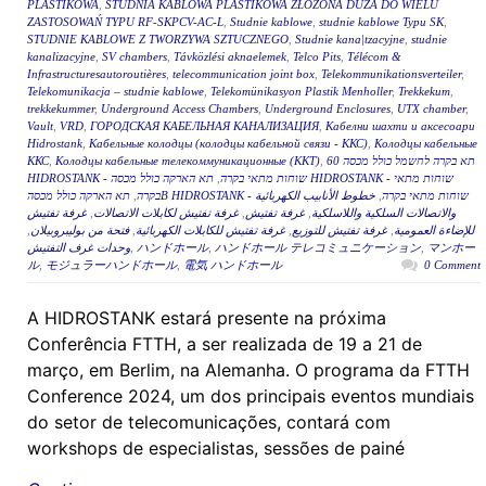
PLASTIKOWA
,
STUDNIA KABLOWA PLASTIKOWA ZŁOŻONA DUŻA DO WIELU
ZASTOSOWAŃ TYPU RF-SKPCV-AC-L
,
Studnie kablowe
,
studnie kablowe Typu SK
,
STUDNIE KABLOWE Z TWORZYWA SZTUCZNEGO
,
Studnie kana|tzacyjne
,
studnie
kanalizacyjne
,
SV chambers
,
Távközlési aknaelemek
,
Telco Pits
,
Télécom &
Infrastructuresautoroutières
,
telecommunication joint box
,
Telekommunikationsverteiler
,
Telekomunikacja – studnie kablowe
,
Telekomünikasyon Plastik Menholler
,
Trekkekum
,
trekkekummer
,
Underground Access Chambers
,
Underground Enclosures
,
UTX chamber
,
Vault
,
VRD
,
ГОРОДСКАЯ КАБЕЛЬНАЯ КАНАЛИЗАЦИЯ
,
Кабелни шахти и аксесоари
Hidrostank
,
Кабельные колодцы (колодцы кабельной связи - ККС)
,
Колодцы кабельные
ККС
,
Колодцы кабельные телекоммуникационные (ККТ)
,
תא בקרה לחשמל כולל מכסה 60
תא הארקה כולל מכסה HIDROSTANK - שוחות מתאי
,
HIDROSTANK - שוחות מתאי בקרה
,
בקרה
خطوط الأنابيب الكهربائية
,
תא הארקה כולל מכסהB HIDROSTANK - שוחות מתאי בקרה
غرفة تفتيش
,
غرفة تفتيش لكابلات الاتصالات
,
غرفة تفتيش
,
والاتصالات السلكية واللاسلكية
,
فتحة من بوليبروبيلان
,
غرفة تفتيش للكابلات الكهربائية
,
غرفة تفتيش للتوزيع
,
للإضاءة العمومية
وحدات غرف التفتيش
,
ハンドホール
,
ハンドホール テレコミュニケーション
,
マンホー
ル
,
モジュラーハンドホール
,
電気 ハンドホール
0 Comment
A HIDROSTANK estará presente na próxima
Conferência FTTH, a ser realizada de 19 a 21 de
março, em Berlim, na Alemanha. O programa da FTTH
Conference 2024, um dos principais eventos mundiais
do setor de telecomunicações, contará com
workshops de especialistas, sessões de painé