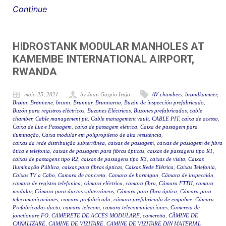
Continue
HIDROSTANK MODULAR MANHOLES AT
KAMEMBE INTERNATIONAL AIRPORT,
RWANDA
maio 25, 2021
by Juan Gazpio Irujo
AV chambers
,
brøndkammer
,
Brønn
,
Brønnene
,
brunn
,
Brunnar
,
Brunnarna
,
Buzón de inspección prefabricado
,
Buzón para registros eléctricos
,
Buzones Eléctricos
,
Buzones prefabricados
,
cable
chamber
,
Cable management pit
,
Cable management vault
,
CABLE PIT
,
caixa de acesso
,
Caixa de Luz e Passagem
,
caixa de passagem elétrica
,
Caixa de passagem para
iluminação
,
Caixa modular em polipropileno de alta resistência
,
caixas da rede distribuição subterrânea
,
caixas de passagem
,
caixas de passagem de fibra
ótica e telefonia
,
caixas de passagem para fibras ópticas
,
caixas de passagens tipo R1
,
caixas de passagens tipo R2
,
caixas de passagens tipo R3
,
caixas de visita
,
Caixas
Iluminação Pública
,
caixas para fibras ópticas
,
Caixas Rede Elétrica
,
Caixas Telefonia
,
Caixas TV a Cabo
,
Camara de concreto
,
Camara de hormigon
,
Cámara de inspección
,
camara de registro telefonica
,
cámara eléctrica
,
camara fibra
,
Cámara FTTH
,
camara
modular
,
Cámara para ductos subterráneos
,
Cámara para fibra óptica
,
Cámara para
telecomunicaciones
,
camara prefabricada
,
cámara prefabricada de empalme
,
Cámara
Prefabricadas ducto
,
camara telecom
,
camara telecomunicaciones
,
Camereta de
jonctionare FO
,
CAMERETE DE ACCES MODULARE
,
cameretta
,
CĂMINE DE
CANALIZARE
,
CAMINE DE VIZITARE
,
CAMINE DE VIZITARE DIN MATERIAL