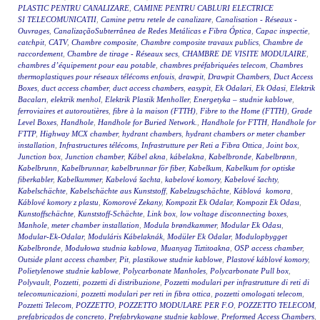
PLASTIC PENTRU CANALIZARE
,
CAMINE PENTRU CABLURI ELECTRICE
SI TELECOMUNICATII
,
Camine petru retele de canalizare
,
Canalisation - Réseaux -
Ouvrages
,
CanalizaçãoSubterrânea de Redes Metálicas e Fibra Óptica
,
Capac inspectie
,
catchpit
,
CATV
,
Chambre composite
,
Chambre composite travaux publics
,
Chambre de
raccordement
,
Chambre de tirage - Réseaux secs
,
CHAMBRE DE VISITE MODULAIRE
,
chambres d’équipement pour eau potable
,
chambres préfabriquées telecom
,
Chambres
thermoplastiques pour réseaux télécoms enfouis
,
drawpit
,
Drawpit Chambers
,
Duct Access
Boxes
,
duct access chamber
,
duct access chambers
,
easypit
,
Ek Odalari
,
Ek Odasi
,
Elektrik
Bacaları
,
elektrik menhol
,
Elektrik Plastik Menholler
,
Energetyka – studnie kablowe
,
ferroviaires et autoroutières
,
fibre à la maison (FTTH)
,
Fibre to the Home (FTTH)
,
Grade
Level Boxes
,
Handhole
,
Handhole for Buried Network.
,
Handhole for FTTH
,
Handhole for
FTTP
,
Highway MCX chamber
,
hydrant chambers
,
hydrant chambers or meter chamber
installation
,
Infrastructures télécoms
,
Infrastrutture per Reti a Fibra Ottica
,
Joint box
,
Junction box
,
Junction chamber
,
Kábel akna
,
kábelakna
,
Kabelbronde
,
Kabelbrønn
,
Kabelbrunn
,
Kabelbrunnar
,
kabelbrunnar för fiber
,
Kabelkum
,
Kabelkum for optiske
fiberkabler
,
Kabelkummer
,
Kabelová šachta
,
kabelové komory
,
Kabelové šachty
,
Kabelschächte
,
Kabelschächte aus Kunststoff
,
Kabelzugschächte
,
Káblová komora
,
Káblové komory z plastu
,
Komorové Zekany
,
Kompozit Ek Odalar
,
Kompozit Ek Odası
,
Kunstoffschächte
,
Kunststoff-Schächte
,
Link box
,
low voltage disconnecting boxes
,
Manhole
,
meter chamber installation
,
Modula brøndkammer
,
Modular Ek Odası
,
Modular-Ek-Odalar
,
Moduláris Kábelaknák
,
Modüler Ek Odalar
,
Modulopbygget
Kabelbronde
,
Modułowa studnia kablowa
,
Muanyag Tiztitoakna
,
OSP access chamber
,
Outside plant access chamber
,
Pit
,
plastikowe studnie kablowe
,
Plastové káblové komory
,
Polietylenowe studnie kablowe
,
Polycarbonate Manholes
,
Polycarbonate Pull box
,
Polyvault
,
Pozzetti
,
pozzetti di distribuzione
,
Pozzetti modulari per infrastrutture di reti di
telecomunicazioni
,
pozzetti modulari per reti in fibra ottica
,
pozzetti omologati telecom
,
Pozzetti Telecom
,
POZZETTO
,
POZZETTO MODULARE PER F.O
,
POZZETTO TELECOM
,
prefabricados de concreto
,
Prefabrykowane studnie kablowe
,
Preformed Access Chambers
,