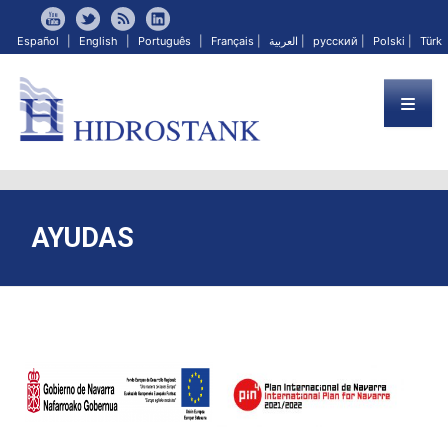
Español
|
English
|
Português
|
Français
|
العربية
|
русский
|
Polski
|
Türk
AYUDAS