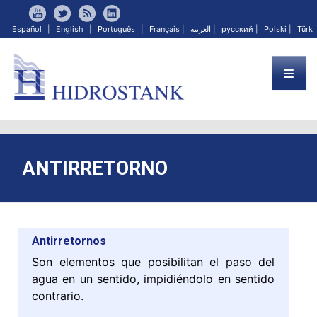
Español
|
English
|
Português
|
Français
|
العربية
|
русский
|
Polski
|
Türk
ANTIRRETORNO
Antirretornos
Son elementos que posibilitan el paso del
agua en un sentido, impidiéndolo en sentido
contrario.