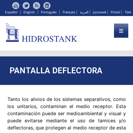
Español
|
English
|
Português
|
Français
|
العربية
|
русский
|
Polski
|
Türk
PANTALLA DEFLECTORA
Tanto los alivios de los sistemas separativos, como
los unitarios, contaminan el medio receptor. Esta
contaminación puede ser medioambiental y visual y
puede evitarse mediante el uso de tamices y/o
deflectoras, que protegen al medio receptor de esta