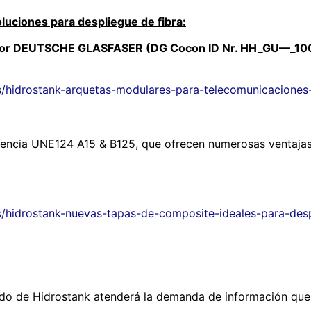
luciones para despliegue de fibra:
or DEUTSCHE GLASFASER (DG Cocon ID Nr. HH_GU—_100x
/hidrostank-arquetas-modulares-para-telecomunicaciones-d
tencia UNE124 A15 & B125, que ofrecen numerosas ventajas f
s/hidrostank-nuevas-tapas-de-composite-ideales-para-des
ado de Hidrostank atenderá la demanda de información que 