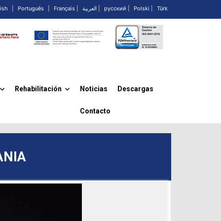
ish
|
Português
|
Français
|
العربية
|
русский
|
Polski
|
Türk
Rehabilitación
Noticias
Descargas
»
»
Contacto
ANIA