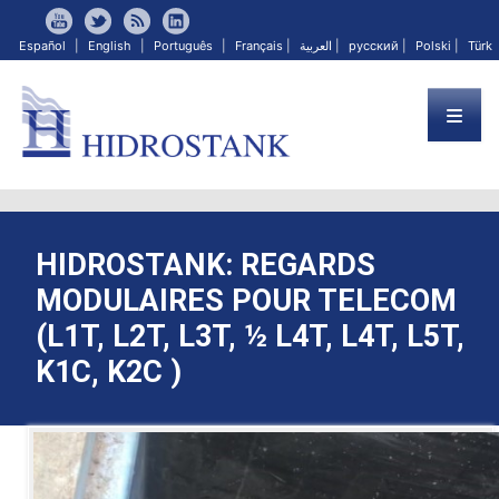
Español
|
English
|
Português
|
Français
|
العربية
|
русский
|
Polski
|
Türk
HIDROSTANK: REGARDS
MODULAIRES POUR TELECOM
(L1T, L2T, L3T, ½ L4T, L4T, L5T,
K1C, K2C )