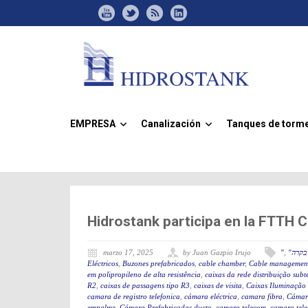
EMPRESA
Canalización
Tanques de torm
»
»
Hidrostank participa en la FTTH
marzo 17, 2025
by Juan Gazpio Irujo
"
,
"קרה
Eléctricos
,
Buzones prefabricados
,
cable chamber
,
Cable management
em polipropileno de alta resistência
,
caixas da rede distribuição sub
R2
,
caixas de passagens tipo R3
,
caixas de visita
,
Caixas Iluminação
camara de registro telefonica
,
cámara eléctrica
,
camara fibra
,
Cámar
empalme
,
Cámara Prefabricadas ducto
,
camara telecom
,
camara tel