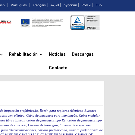
ish
|
Português
|
Français
|
العربية
|
русский
|
Polski
|
Türk
Rehabilitación
Noticias
Descargas
»
»
Contacto
de inspección prefabricado
,
Buzón para registros eléctricos
,
Buzones
passagem elétrica
,
Caixa de passagem para iluminação
,
Caixa modular
ara fibras ópticas
,
caixas de passagens tipo R1
,
caixas de passagens tipo
amara de concreto
,
Camara de hormigon
,
Cámara de inspección
,
 para telecomunicaciones
,
camara prefabricada
,
cámara prefabricada de
,
CĂMINE DE CANALIZARE
,
CAMINE DE VIZITARE
,
CAMINE DE