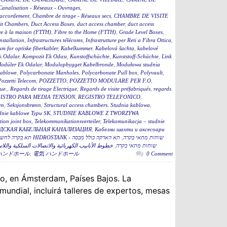
Canalisation - Réseaux - Ouvrages
,
accordement
,
Chambre de tirage - Réseaux secs
,
CHAMBRE DE VISITE
it Chambers
,
Duct Access Boxes
,
duct access chamber
,
duct access
re à la maison (FTTH)
,
Fibre to the Home (FTTH)
,
Grade Level Boxes
,
stallation
,
Infrastructures télécoms
,
Infrastrutture per Reti a Fibra Ottica
,
m for optiske fiberkabler
,
Kabelkummer
,
Kabelová šachta
,
kabelové
k Odalar
,
Kompozit Ek Odası
,
Kunstoffschächte
,
Kunststoff-Schächte
,
Link
odüler Ek Odalar
,
Modulopbygget Kabelbronde
,
Modułowa studnia
kablowe
,
Polycarbonate Manholes
,
Polycarbonate Pull box
,
Polyvault
,
Pozzetti Telecom
,
POZZETTO
,
POZZETTO MODULARE PER F.O
,
que.
,
Regards de tirage Electrique
,
Regards de visite préfabriqués
,
regards
ISTRO PARA MEDIA TENSION
,
REGISTRO TELEFONICO
,
en
,
Seksjonsbrønn
,
Structural access chambers
,
Studnia kablowa
,
dnie kablowe Typu SK
,
STUDNIE KABLOWE Z TWORZYWA
ion joint box
,
Telekommunikationsverteiler
,
Telekomunikacja – studnie
ДСКАЯ КАБЕЛЬНАЯ КАНАЛИЗАЦИЯ
,
Кабелни шахти и аксесоари
תא הארקה כולל מכסה
,
תא בקרה לחשמל כולל מכסה 60 HIDROSTANK - שוחות מתאי בקרה
خطوط الأنابيب الكهربائية والاتصالات السلكية واللا
,
תא הארקה כולל מכסהB HIDROSTANK - שוחות מתאי בקרה
ハンドホール
,
電気 ハンドホール
0 Comment
o, en Ámsterdam, Países Bajos. La
undial, incluirá talleres de expertos, mesas