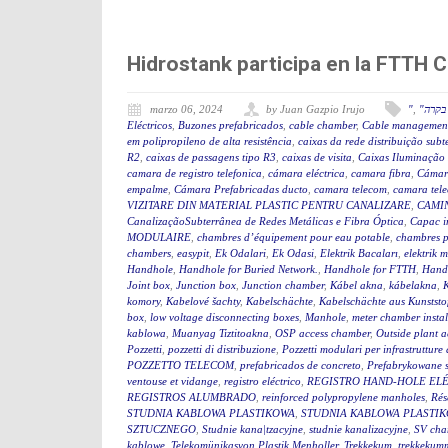
Hidrostank participa en la FTTH 
marzo 06, 2024
by Juan Gazpio Irujo
"
,
"קרה
Eléctricos
,
Buzones prefabricados
,
cable chamber
,
Cable management
em polipropileno de alta resistência
,
caixas da rede distribuição sub
R2
,
caixas de passagens tipo R3
,
caixas de visita
,
Caixas Iluminação
camara de registro telefonica
,
cámara eléctrica
,
camara fibra
,
Cámar
empalme
,
Cámara Prefabricadas ducto
,
camara telecom
,
camara tel
VIZITARE DIN MATERIAL PLASTIC PENTRU CANALIZARE
,
CAMIN
CanalizaçãoSubterrânea de Redes Metálicas e Fibra Óptica
,
Capac i
MODULAIRE
,
chambres d’équipement pour eau potable
,
chambres p
chambers
,
easypit
,
Ek Odalari
,
Ek Odasi
,
Elektrik Bacaları
,
elektrik 
Handhole
,
Handhole for Buried Network.
,
Handhole for FTTH
,
Hand
Joint box
,
Junction box
,
Junction chamber
,
Kábel akna
,
kábelakna
,
komory
,
Kabelové šachty
,
Kabelschächte
,
Kabelschächte aus Kunststo
box
,
low voltage disconnecting boxes
,
Manhole
,
meter chamber instal
kablowa
,
Muanyag Tiztitoakna
,
OSP access chamber
,
Outside plant 
Pozzetti
,
pozzetti di distribuzione
,
Pozzetti modulari per infrastrutture 
POZZETTO TELECOM
,
prefabricados de concreto
,
Prefabrykowane 
ventouse et vidange
,
registro eléctrico
,
REGISTRO HAND-HOLE EL
REGISTROS ALUMBRADO
,
reinforced polypropylene manholes
,
Rés
STUDNIA KABLOWA PLASTIKOWA
,
STUDNIA KABLOWA PLASTIK
SZTUCZNEGO
,
Studnie kana|tzacyjne
,
studnie kanalizacyjne
,
SV cha
kablowe
,
Telekomünikasyon Plastik Menholler
,
Trekkekum
,
trekkekum