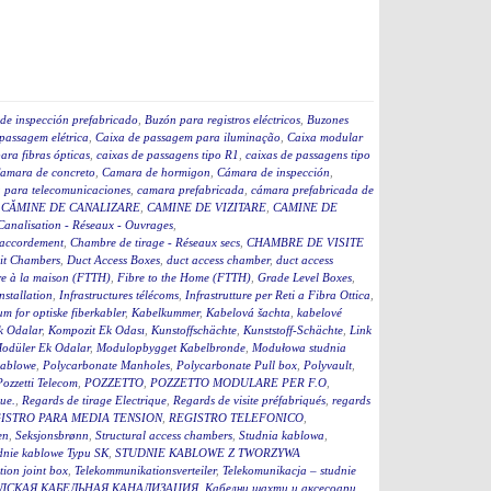
de inspección prefabricado
,
Buzón para registros eléctricos
,
Buzones
passagem elétrica
,
Caixa de passagem para iluminação
,
Caixa modular
ara fibras ópticas
,
caixas de passagens tipo R1
,
caixas de passagens tipo
amara de concreto
,
Camara de hormigon
,
Cámara de inspección
,
 para telecomunicaciones
,
camara prefabricada
,
cámara prefabricada de
,
CĂMINE DE CANALIZARE
,
CAMINE DE VIZITARE
,
CAMINE DE
Canalisation - Réseaux - Ouvrages
,
accordement
,
Chambre de tirage - Réseaux secs
,
CHAMBRE DE VISITE
it Chambers
,
Duct Access Boxes
,
duct access chamber
,
duct access
re à la maison (FTTH)
,
Fibre to the Home (FTTH)
,
Grade Level Boxes
,
stallation
,
Infrastructures télécoms
,
Infrastrutture per Reti a Fibra Ottica
,
m for optiske fiberkabler
,
Kabelkummer
,
Kabelová šachta
,
kabelové
k Odalar
,
Kompozit Ek Odası
,
Kunstoffschächte
,
Kunststoff-Schächte
,
Link
odüler Ek Odalar
,
Modulopbygget Kabelbronde
,
Modułowa studnia
kablowe
,
Polycarbonate Manholes
,
Polycarbonate Pull box
,
Polyvault
,
Pozzetti Telecom
,
POZZETTO
,
POZZETTO MODULARE PER F.O
,
que.
,
Regards de tirage Electrique
,
Regards de visite préfabriqués
,
regards
ISTRO PARA MEDIA TENSION
,
REGISTRO TELEFONICO
,
en
,
Seksjonsbrønn
,
Structural access chambers
,
Studnia kablowa
,
dnie kablowe Typu SK
,
STUDNIE KABLOWE Z TWORZYWA
ion joint box
,
Telekommunikationsverteiler
,
Telekomunikacja – studnie
ДСКАЯ КАБЕЛЬНАЯ КАНАЛИЗАЦИЯ
,
Кабелни шахти и аксесоари