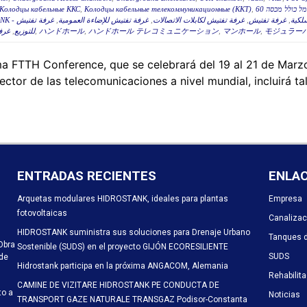
Колодцы кабельные ККС
,
Колодцы кабельные телекоммуникационные (ККТ)
,
غرفة تفتيش
,
غرفة تفتيش للإضاءة العمومية
,
غرفة تفتيش لكابلات الاتصالات
,
غرفة تفتيش
,
سلكية
غرفة
,
للتوزيع
,
ハンドホール
,
ハンドホール テレコミュニケーション
,
マンホール
,
モジュラー
 FTTH Conference, que se celebrará del 19 al 21 de Marzo
ector de las telecomunicaciones a nivel mundial, incluirá t
ENTRADAS RECIENTES
ENLA
Arquetas modulares HIDROSTANK, ideales para plantas
Empresa
fotovoltaicas
Canalizac
HIDROSTANK suministra sus soluciones para Drenaje Urbano
Tanques d
Obra
Sostenible (SUDS) en el proyecto GIJÓN ECORESILIENTE
SUDS
 de
Hidrostank participa en la próxima ANGACOM, Alemania
Rehabilit
CAMINE DE VIZITARE HIDROSTANK PE CONDUCTA DE
to a
Noticias
TRANSPORT GAZE NATURALE TRANSGAZ Podisor-Constanta