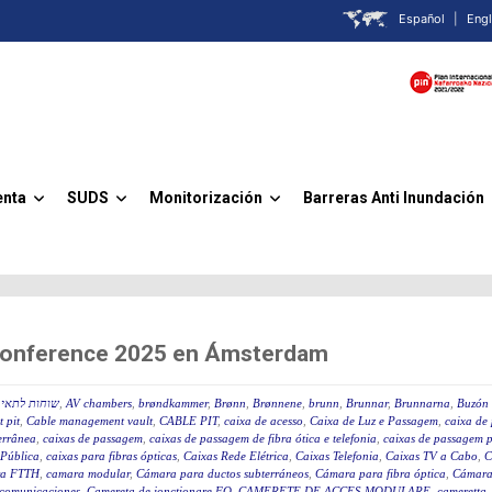
Español
|
Engl
enta
SUDS
Monitorización
Barreras Anti Inundación
»
»
»
 Conference 2025 en Ámsterdam
שוחות לתאי ב
,
AV chambers
,
brøndkammer
,
Brønn
,
Brønnene
,
brunn
,
Brunnar
,
Brunnarna
,
Buzón 
 pit
,
Cable management vault
,
CABLE PIT
,
caixa de acesso
,
Caixa de Luz e Passagem
,
caixa de 
terrânea
,
caixas de passagem
,
caixas de passagem de fibra ótica e telefonia
,
caixas de passagem p
 Pública
,
caixas para fibras ópticas
,
Caixas Rede Elétrica
,
Caixas Telefonia
,
Caixas TV a Cabo
,
C
a FTTH
,
camara modular
,
Cámara para ductos subterráneos
,
Cámara para fibra óptica
,
Cámara
ecomunicaciones
,
Camereta de jonctionare FO
,
CAMERETE DE ACCES MODULARE
,
cameretta