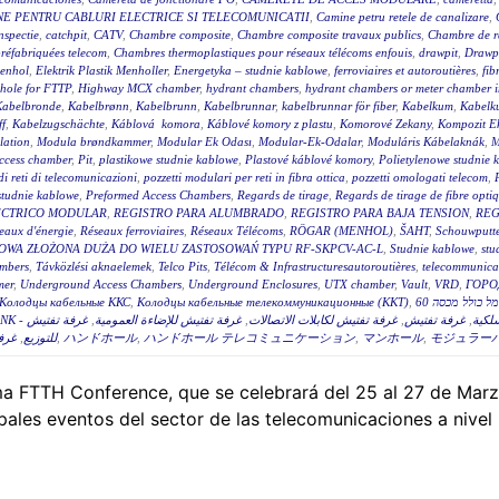
E PENTRU CABLURI ELECTRICE SI TELECOMUNICATII
,
Camine petru retele de canalizare
,
nspectie
,
catchpit
,
CATV
,
Chambre composite
,
Chambre composite travaux publics
,
Chambre de r
réfabriquées telecom
,
Chambres thermoplastiques pour réseaux télécoms enfouis
,
drawpit
,
Drawp
menhol
,
Elektrik Plastik Menholler
,
Energetyka – studnie kablowe
,
ferroviaires et autoroutières
,
fib
hole for FTTP
,
Highway MCX chamber
,
hydrant chambers
,
hydrant chambers or meter chamber in
Kabelbronde
,
Kabelbrønn
,
Kabelbrunn
,
Kabelbrunnar
,
kabelbrunnar för fiber
,
Kabelkum
,
Kabelku
ff
,
Kabelzugschächte
,
Káblová komora
,
Káblové komory z plastu
,
Komorové Zekany
,
Kompozit E
lation
,
Modula brøndkammer
,
Modular Ek Odası
,
Modular-Ek-Odalar
,
Moduláris Kábelaknák
,
M
access chamber
,
Pit
,
plastikowe studnie kablowe
,
Plastové káblové komory
,
Polietylenowe studnie 
di reti di telecomunicazioni
,
pozzetti modulari per reti in fibra ottica
,
pozzetti omologati telecom
,
studnie kablowe
,
Preformed Access Chambers
,
Regards de tirage
,
Regards de tirage de fibre opti
ÉCTRICO MODULAR
,
REGISTRO PARA ALUMBRADO
,
REGISTRO PARA BAJA TENSION
,
REG
eaux d'énergie
,
Réseaux ferroviaires
,
Réseaux Télécoms
,
RÖGAR (MENHOL)
,
ŠAHT
,
Schouwputt
OWA ZŁOŻONA DUŻA DO WIELU ZASTOSOWAŃ TYPU RF-SKPCV-AC-L
,
Studnie kablowe
,
stu
mbers
,
Távközlési aknaelemek
,
Telco Pits
,
Télécom & Infrastructuresautoroutières
,
telecommunicat
mer
,
Underground Access Chambers
,
Underground Enclosures
,
UTX chamber
,
Vault
,
VRD
,
ГОРО
Колодцы кабельные ККС
,
Колодцы кабельные телекоммуникационные (ККТ)
,
غرفة تفتيش
,
غرفة تفتيش للإضاءة العمومية
,
غرفة تفتيش لكابلات الاتصالات
,
غرفة تفتيش
,
سلكية
غرفة
,
للتوزيع
,
ハンドホール
,
ハンドホール テレコミュニケーション
,
マンホール
,
モジュラー
a FTTH Conference, que se celebrará del 25 al 27 de Marz
ales eventos del sector de las telecomunicaciones a nivel m