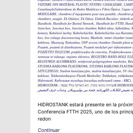
VIZITARE DIN MATERIAL PLASTIC PENTRU CANALIZARE
,
CAMIN
CanalizaçãoSubterrânea de Redes Metálicas e Fibra Óptica
,
Capac i
MODULAIRE
,
chambres d’équipement pour eau potable
,
chambres p
chambers
,
easypit
,
Ek Odalari
,
Ek Odasi
,
Elektrik Bacaları
,
elektrik 
Handhole
,
Handhole for Buried Network.
,
Handhole for FTTH
,
Hand
Joint box
,
Junction box
,
Junction chamber
,
Kábel akna
,
kábelakna
,
komory
,
Kabelové šachty
,
Kabelschächte
,
Kabelschächte aus Kunststo
box
,
low voltage disconnecting boxes
,
Manhole
,
meter chamber instal
kablowa
,
Muanyag Tiztitoakna
,
OSP access chamber
,
Outside plant 
Pozzetti
,
pozzetti di distribuzione
,
Pozzetti modulari per infrastrutture 
POZZETTO TELECOM
,
prefabricados de concreto
,
Prefabrykowane 
ventouse et vidange
,
registro eléctrico
,
REGISTRO HAND-HOLE EL
REGISTROS ALUMBRADO
,
reinforced polypropylene manholes
,
Rés
STUDNIA KABLOWA PLASTIKOWA
,
STUDNIA KABLOWA PLASTIK
SZTUCZNEGO
,
Studnie kana|tzacyjne
,
studnie kanalizacyjne
,
SV cha
kablowe
,
Telekomünikasyon Plastik Menholler
,
Trekkekum
,
trekkekum
Hidrostank
,
Кабельные колодцы (колодцы кабельной связи - ККС)
,
,
HIDROSTANK - שוחות מתאי בקרה
وحدات غرف التفتيش
,
فتحة من بوليبروبيلان
,
 تفتيش للكابلات الكهربائية
HIDROSTANK estará presente en la próxim
Conferencia FTTH 2025, uno de los princip
redon
Continuar