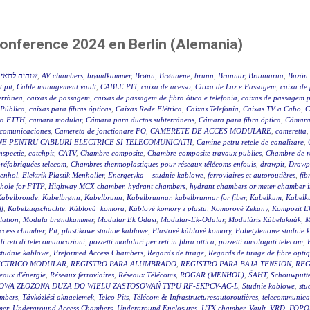
Conference 2024 en Berlín (Alemania)
שוחות לתאי ב
,
AV chambers
,
brøndkammer
,
Brønn
,
Brønnene
,
brunn
,
Brunnar
,
Brunnarna
,
Buzón 
 pit
,
Cable management vault
,
CABLE PIT
,
caixa de acesso
,
Caixa de Luz e Passagem
,
caixa de 
terrânea
,
caixas de passagem
,
caixas de passagem de fibra ótica e telefonia
,
caixas de passagem p
 Pública
,
caixas para fibras ópticas
,
Caixas Rede Elétrica
,
Caixas Telefonia
,
Caixas TV a Cabo
,
C
a FTTH
,
camara modular
,
Cámara para ductos subterráneos
,
Cámara para fibra óptica
,
Cámara
ecomunicaciones
,
Camereta de jonctionare FO
,
CAMERETE DE ACCES MODULARE
,
cameretta
E PENTRU CABLURI ELECTRICE SI TELECOMUNICATII
,
Camine petru retele de canalizare
,
nspectie
,
catchpit
,
CATV
,
Chambre composite
,
Chambre composite travaux publics
,
Chambre de r
réfabriquées telecom
,
Chambres thermoplastiques pour réseaux télécoms enfouis
,
drawpit
,
Drawp
menhol
,
Elektrik Plastik Menholler
,
Energetyka – studnie kablowe
,
ferroviaires et autoroutières
,
fib
hole for FTTP
,
Highway MCX chamber
,
hydrant chambers
,
hydrant chambers or meter chamber in
Kabelbronde
,
Kabelbrønn
,
Kabelbrunn
,
Kabelbrunnar
,
kabelbrunnar för fiber
,
Kabelkum
,
Kabelku
ff
,
Kabelzugschächte
,
Káblová komora
,
Káblové komory z plastu
,
Komorové Zekany
,
Kompozit E
lation
,
Modula brøndkammer
,
Modular Ek Odası
,
Modular-Ek-Odalar
,
Moduláris Kábelaknák
,
M
access chamber
,
Pit
,
plastikowe studnie kablowe
,
Plastové káblové komory
,
Polietylenowe studnie 
di reti di telecomunicazioni
,
pozzetti modulari per reti in fibra ottica
,
pozzetti omologati telecom
,
studnie kablowe
,
Preformed Access Chambers
,
Regards de tirage
,
Regards de tirage de fibre opti
ÉCTRICO MODULAR
,
REGISTRO PARA ALUMBRADO
,
REGISTRO PARA BAJA TENSION
,
REG
eaux d'énergie
,
Réseaux ferroviaires
,
Réseaux Télécoms
,
RÖGAR (MENHOL)
,
ŠAHT
,
Schouwputt
OWA ZŁOŻONA DUŻA DO WIELU ZASTOSOWAŃ TYPU RF-SKPCV-AC-L
,
Studnie kablowe
,
stu
mbers
,
Távközlési aknaelemek
,
Telco Pits
,
Télécom & Infrastructuresautoroutières
,
telecommunicat
mer
,
Underground Access Chambers
,
Underground Enclosures
,
UTX chamber
,
Vault
,
VRD
,
ГОРО