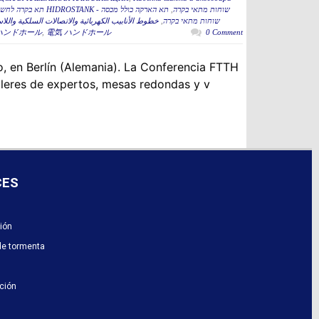
תא הארקה כולל מכסה
,
תא בקרה לחשמל כולל מכסה 60 HIDROSTANK - שוחות מתאי בקרה
خطوط الأنابيب الكهربائية والاتصالات السلكية واللا
,
תא הארקה כולל מכסהB HIDROSTANK - שוחות מתאי בקרה
ハンドホール
,
電気 ハンドホール
0 Comment
, en Berlín (Alemania). La Conferencia FTTH
alleres de expertos, mesas redondas y v
CES
ión
e tormenta
ación