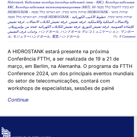
Hidrostank
,
Кабельные колодцы (колодцы кабельной связи - ККС)
,
Колодцы кабельные
ККС
,
Колодцы кабельные телекоммуникационные (ККТ)
,
תא בקרה לחשמל כולל מכסה 60
תא הארקה כולל מכסה HIDROSTANK - שוחות מתאי
,
HIDROSTANK - שוחות מתאי בקרה
,
בקרה
خطوط الأنابيب الكهربائية
,
תא הארקה כולל מכסהB HIDROSTANK - שוחות מתאי בקרה
غرفة تفتيش
,
غرفة تفتيش لكابلات الاتصالات
,
غرفة تفتيش
,
والاتصالات السلكية واللاسلكية
,
فتحة من بوليبروبيلان
,
غرفة تفتيش للكابلات الكهربائية
,
غرفة تفتيش للتوزيع
,
للإضاءة العمومية
وحدات غرف التفتيش
,
ハンドホール
,
ハンドホール テレコミュニケーション
,
マンホー
ル
,
モジュラーハンドホール
,
電気 ハンドホール
0 Comment
A HIDROSTANK estará presente na próxima
Conferência FTTH, a ser realizada de 19 a 21 de
março, em Berlim, na Alemanha. O programa da FTTH
Conference 2024, um dos principais eventos mundiais
do setor de telecomunicações, contará com
workshops de especialistas, sessões de painé
Continue