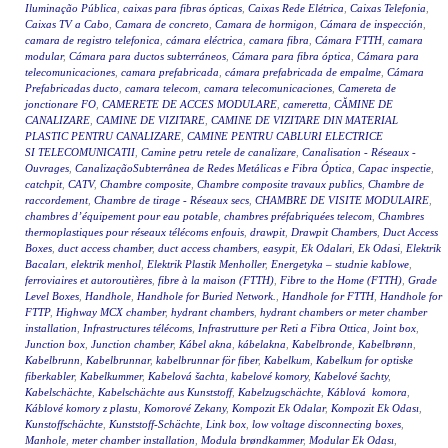
Iluminação Pública
,
caixas para fibras ópticas
,
Caixas Rede Elétrica
,
Caixas Telefonia
,
Caixas TV a Cabo
,
Camara de concreto
,
Camara de hormigon
,
Cámara de inspección
,
camara de registro telefonica
,
cámara eléctrica
,
camara fibra
,
Cámara FTTH
,
camara
modular
,
Cámara para ductos subterráneos
,
Cámara para fibra óptica
,
Cámara para
telecomunicaciones
,
camara prefabricada
,
cámara prefabricada de empalme
,
Cámara
Prefabricadas ducto
,
camara telecom
,
camara telecomunicaciones
,
Camereta de
jonctionare FO
,
CAMERETE DE ACCES MODULARE
,
cameretta
,
CĂMINE DE
CANALIZARE
,
CAMINE DE VIZITARE
,
CAMINE DE VIZITARE DIN MATERIAL
PLASTIC PENTRU CANALIZARE
,
CAMINE PENTRU CABLURI ELECTRICE
SI TELECOMUNICATII
,
Camine petru retele de canalizare
,
Canalisation - Réseaux -
Ouvrages
,
CanalizaçãoSubterrânea de Redes Metálicas e Fibra Óptica
,
Capac inspectie
,
catchpit
,
CATV
,
Chambre composite
,
Chambre composite travaux publics
,
Chambre de
raccordement
,
Chambre de tirage - Réseaux secs
,
CHAMBRE DE VISITE MODULAIRE
,
chambres d’équipement pour eau potable
,
chambres préfabriquées telecom
,
Chambres
thermoplastiques pour réseaux télécoms enfouis
,
drawpit
,
Drawpit Chambers
,
Duct Access
Boxes
,
duct access chamber
,
duct access chambers
,
easypit
,
Ek Odalari
,
Ek Odasi
,
Elektrik
Bacaları
,
elektrik menhol
,
Elektrik Plastik Menholler
,
Energetyka – studnie kablowe
,
ferroviaires et autoroutières
,
fibre à la maison (FTTH)
,
Fibre to the Home (FTTH)
,
Grade
Level Boxes
,
Handhole
,
Handhole for Buried Network.
,
Handhole for FTTH
,
Handhole for
FTTP
,
Highway MCX chamber
,
hydrant chambers
,
hydrant chambers or meter chamber
installation
,
Infrastructures télécoms
,
Infrastrutture per Reti a Fibra Ottica
,
Joint box
,
Junction box
,
Junction chamber
,
Kábel akna
,
kábelakna
,
Kabelbronde
,
Kabelbrønn
,
Kabelbrunn
,
Kabelbrunnar
,
kabelbrunnar för fiber
,
Kabelkum
,
Kabelkum for optiske
fiberkabler
,
Kabelkummer
,
Kabelová šachta
,
kabelové komory
,
Kabelové šachty
,
Kabelschächte
,
Kabelschächte aus Kunststoff
,
Kabelzugschächte
,
Káblová komora
,
Káblové komory z plastu
,
Komorové Zekany
,
Kompozit Ek Odalar
,
Kompozit Ek Odası
,
Kunstoffschächte
,
Kunststoff-Schächte
,
Link box
,
low voltage disconnecting boxes
,
Manhole
,
meter chamber installation
,
Modula brøndkammer
,
Modular Ek Odası
,