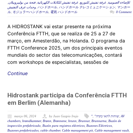
,
فتحة من بوليبروبيلان
,
غرفة تفتيش للكابلات الكهربائية
,
غرفة تفتيش للتوزيع
,
للإضاءة العمومية
وحدات غرف التفتيش
,
ハンドホール
,
ハンドホール テレコミュニケーション
,
マンホー
ル
,
モジュラーハンドホール
,
電気 ハンドホール
0 Comment
A HIDROSTANK vai estar presente na próxima
Conferência FTTH, que se realiza de 25 a 27 de
março, em Amesterdão, na Holanda. O programa da
FTTH Conference 2025, um dos principais eventos
mundiais do sector das telecomunicações, contará
com workshops de especialistas, sessões de
Continue
Hidrostank participa da Conferência FTTH
em Berlim (Alemanha)
março 06, 2024
by Juan Gazpio Irujo
"
,
"שוחות לתאי בקרה
,
AV
chambers
,
brøndkammer
,
Brønn
,
Brønnene
,
brunn
,
Brunnar
,
Brunnarna
,
Buzón de
inspección prefabricado
,
Buzón para registros eléctricos
,
Buzones Eléctricos
,
Buzones prefabricados
,
cable chamber
,
Cable management pit
,
Cable management vault
,