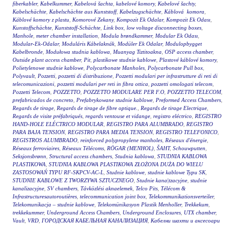
fiberkabler
,
Kabelkummer
,
Kabelová šachta
,
kabelové komory
,
Kabelové šachty
,
Kabelschächte
,
Kabelschächte aus Kunststoff
,
Kabelzugschächte
,
Káblová komora
,
Káblové komory z plastu
,
Komorové Zekany
,
Kompozit Ek Odalar
,
Kompozit Ek Odası
,
Kunstoffschächte
,
Kunststoff-Schächte
,
Link box
,
low voltage disconnecting boxes
,
Manhole
,
meter chamber installation
,
Modula brøndkammer
,
Modular Ek Odası
,
Modular-Ek-Odalar
,
Moduláris Kábelaknák
,
Modüler Ek Odalar
,
Modulopbygget
Kabelbronde
,
Modułowa studnia kablowa
,
Muanyag Tiztitoakna
,
OSP access chamber
,
Outside plant access chamber
,
Pit
,
plastikowe studnie kablowe
,
Plastové káblové komory
,
Polietylenowe studnie kablowe
,
Polycarbonate Manholes
,
Polycarbonate Pull box
,
Polyvault
,
Pozzetti
,
pozzetti di distribuzione
,
Pozzetti modulari per infrastrutture di reti di
telecomunicazioni
,
pozzetti modulari per reti in fibra ottica
,
pozzetti omologati telecom
,
Pozzetti Telecom
,
POZZETTO
,
POZZETTO MODULARE PER F.O
,
POZZETTO TELECOM
,
prefabricados de concreto
,
Prefabrykowane studnie kablowe
,
Preformed Access Chambers
,
Regards de tirage
,
Regards de tirage de fibre optique.
,
Regards de tirage Electrique
,
Regards de visite préfabriqués
,
regards ventouse et vidange
,
registro eléctrico
,
REGISTRO
HAND-HOLE ELÉCTRICO MODULAR
,
REGISTRO PARA ALUMBRADO
,
REGISTRO
PARA BAJA TENSION
,
REGISTRO PARA MEDIA TENSION
,
REGISTRO TELEFONICO
,
REGISTROS ALUMBRADO
,
reinforced polypropylene manholes
,
Réseaux d'énergie
,
Réseaux ferroviaires
,
Réseaux Télécoms
,
RÖGAR (MENHOL)
,
ŠAHT
,
Schouwputten
,
Seksjonsbrønn
,
Structural access chambers
,
Studnia kablowa
,
STUDNIA KABLOWA
PLASTIKOWA
,
STUDNIA KABLOWA PLASTIKOWA ZŁOŻONA DUŻA DO WIELU
ZASTOSOWAŃ TYPU RF-SKPCV-AC-L
,
Studnie kablowe
,
studnie kablowe Typu SK
,
STUDNIE KABLOWE Z TWORZYWA SZTUCZNEGO
,
Studnie kana|tzacyjne
,
studnie
kanalizacyjne
,
SV chambers
,
Távközlési aknaelemek
,
Telco Pits
,
Télécom &
Infrastructuresautoroutières
,
telecommunication joint box
,
Telekommunikationsverteiler
,
Telekomunikacja – studnie kablowe
,
Telekomünikasyon Plastik Menholler
,
Trekkekum
,
trekkekummer
,
Underground Access Chambers
,
Underground Enclosures
,
UTX chamber
,
Vault
,
VRD
,
ГОРОДСКАЯ КАБЕЛЬНАЯ КАНАЛИЗАЦИЯ
,
Кабелни шахти и аксесоари