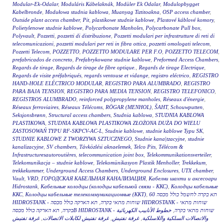
Modular-Ek-Odalar
,
Moduláris Kábelaknák
,
Modüler Ek Odalar
,
Modulopbygget
Kabelbronde
,
Modułowa studnia kablowa
,
Muanyag Tiztitoakna
,
OSP access chamber
,
Outside plant access chamber
,
Pit
,
plastikowe studnie kablowe
,
Plastové káblové komory
,
Polietylenowe studnie kablowe
,
Polycarbonate Manholes
,
Polycarbonate Pull box
,
Polyvault
,
Pozzetti
,
pozzetti di distribuzione
,
Pozzetti modulari per infrastrutture di reti di
telecomunicazioni
,
pozzetti modulari per reti in fibra ottica
,
pozzetti omologati telecom
,
Pozzetti Telecom
,
POZZETTO
,
POZZETTO MODULARE PER F.O
,
POZZETTO TELECOM
,
prefabricados de concreto
,
Prefabrykowane studnie kablowe
,
Preformed Access Chambers
,
Regards de tirage
,
Regards de tirage de fibre optique.
,
Regards de tirage Electrique
,
Regards de visite préfabriqués
,
regards ventouse et vidange
,
registro eléctrico
,
REGISTRO
HAND-HOLE ELÉCTRICO MODULAR
,
REGISTRO PARA ALUMBRADO
,
REGISTRO
PARA BAJA TENSION
,
REGISTRO PARA MEDIA TENSION
,
REGISTRO TELEFONICO
,
REGISTROS ALUMBRADO
,
reinforced polypropylene manholes
,
Réseaux d'énergie
,
Réseaux ferroviaires
,
Réseaux Télécoms
,
RÖGAR (MENHOL)
,
ŠAHT
,
Schouwputten
,
Seksjonsbrønn
,
Structural access chambers
,
Studnia kablowa
,
STUDNIA KABLOWA
PLASTIKOWA
,
STUDNIA KABLOWA PLASTIKOWA ZŁOŻONA DUŻA DO WIELU
ZASTOSOWAŃ TYPU RF-SKPCV-AC-L
,
Studnie kablowe
,
studnie kablowe Typu SK
,
STUDNIE KABLOWE Z TWORZYWA SZTUCZNEGO
,
Studnie kana|tzacyjne
,
studnie
kanalizacyjne
,
SV chambers
,
Távközlési aknaelemek
,
Telco Pits
,
Télécom &
Infrastructuresautoroutières
,
telecommunication joint box
,
Telekommunikationsverteiler
,
Telekomunikacja – studnie kablowe
,
Telekomünikasyon Plastik Menholler
,
Trekkekum
,
trekkekummer
,
Underground Access Chambers
,
Underground Enclosures
,
UTX chamber
,
Vault
,
VRD
,
ГОРОДСКАЯ КАБЕЛЬНАЯ КАНАЛИЗАЦИЯ
,
Кабелни шахти и аксесоари
Hidrostank
,
Кабельные колодцы (колодцы кабельной связи - ККС)
,
Колодцы кабельные
ККС
,
Колодцы кабельные телекоммуникационные (ККТ)
,
תא בקרה לחשמל כולל מכסה 60
תא הארקה כולל מכסה HIDROSTANK - שוחות מתאי
,
HIDROSTANK - שוחות מתאי בקרה
,
בקרה
خطوط الأنابيب الكهربائية
,
תא הארקה כולל מכסהB HIDROSTANK - שוחות מתאי בקרה
غرفة تفتيش
,
غرفة تفتيش لكابلات الاتصالات
,
غرفة تفتيش
,
والاتصالات السلكية واللاسلكية