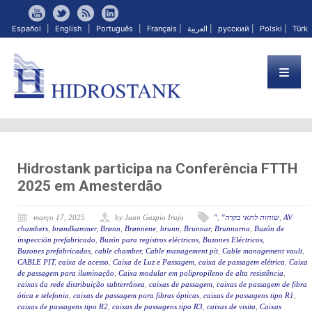
Español
|
English
|
Português
|
Français
|
العربية
|
русский
|
Polski
|
Türk
Hidrostank participa na Conferência FTTH
2025 em Amesterdão
março 17, 2025
by Juan Gazpio Irujo
"
,
"שוחות לתאי בקרה
,
AV
chambers
,
brøndkammer
,
Brønn
,
Brønnene
,
brunn
,
Brunnar
,
Brunnarna
,
Buzón de
inspección prefabricado
,
Buzón para registros eléctricos
,
Buzones Eléctricos
,
Buzones prefabricados
,
cable chamber
,
Cable management pit
,
Cable management vault
,
CABLE PIT
,
caixa de acesso
,
Caixa de Luz e Passagem
,
caixa de passagem elétrica
,
Caixa
de passagem para iluminação
,
Caixa modular em polipropileno de alta resistência
,
caixas da rede distribuição subterrânea
,
caixas de passagem
,
caixas de passagem de fibra
ótica e telefonia
,
caixas de passagem para fibras ópticas
,
caixas de passagens tipo R1
,
caixas de passagens tipo R2
,
caixas de passagens tipo R3
,
caixas de visita
,
Caixas