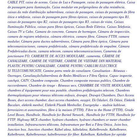
CABLE PIT
,
caixa de acesso
,
Caixa de Luz e Passagem
,
caixa de passagem elétrica
,
Caixa
de passagem para iluminação
,
Caixa modular em polipropileno de alta resistência
,
caixas da rede distribuição subterrânea
,
caixas de passagem
,
caixas de passagem de fibra
ótica e telefonia
,
caixas de passagem para fibras ópticas
,
caixas de passagens tipo R1
,
caixas de passagens tipo R2
,
caixas de passagens tipo R3
,
caixas de visita
,
Caixas
Iluminação Pública
,
caixas para fibras ópticas
,
Caixas Rede Elétrica
,
Caixas Telefonia
,
Caixas TV a Cabo
,
Camara de concreto
,
Camara de hormigon
,
Cámara de inspección
,
camara de registro telefonica
,
cámara eléctrica
,
camara fibra
,
Cámara FTTH
,
camara
modular
,
Cámara para ductos subterráneos
,
Cámara para fibra óptica
,
Cámara para
telecomunicaciones
,
camara prefabricada
,
cámara prefabricada de empalme
,
Cámara
Prefabricadas ducto
,
camara telecom
,
camara telecomunicaciones
,
Camereta de
jonctionare FO
,
CAMERETE DE ACCES MODULARE
,
cameretta
,
CĂMINE DE
CANALIZARE
,
CAMINE DE VIZITARE
,
CAMINE DE VIZITARE DIN MATERIAL
PLASTIC PENTRU CANALIZARE
,
CAMINE PENTRU CABLURI ELECTRICE
SI TELECOMUNICATII
,
Camine petru retele de canalizare
,
Canalisation - Réseaux -
Ouvrages
,
CanalizaçãoSubterrânea de Redes Metálicas e Fibra Óptica
,
Capac inspectie
,
catchpit
,
CATV
,
Chambre composite
,
Chambre composite travaux publics
,
Chambre de
raccordement
,
Chambre de tirage - Réseaux secs
,
CHAMBRE DE VISITE MODULAIRE
,
chambres d’équipement pour eau potable
,
chambres préfabriquées telecom
,
Chambres
thermoplastiques pour réseaux télécoms enfouis
,
drawpit
,
Drawpit Chambers
,
Duct Access
Boxes
,
duct access chamber
,
duct access chambers
,
easypit
,
Ek Odalari
,
Ek Odasi
,
Elektrik
Bacaları
,
elektrik menhol
,
Elektrik Plastik Menholler
,
Energetyka – studnie kablowe
,
ferroviaires et autoroutières
,
fibre à la maison (FTTH)
,
Fibre to the Home (FTTH)
,
Grade
Level Boxes
,
Handhole
,
Handhole for Buried Network.
,
Handhole for FTTH
,
Handhole for
FTTP
,
Highway MCX chamber
,
hydrant chambers
,
hydrant chambers or meter chamber
installation
,
Infrastructures télécoms
,
Infrastrutture per Reti a Fibra Ottica
,
Joint box
,
Junction box
,
Junction chamber
,
Kábel akna
,
kábelakna
,
Kabelbronde
,
Kabelbrønn
,
Kabelbrunn
,
Kabelbrunnar
,
kabelbrunnar för fiber
,
Kabelkum
,
Kabelkum for optiske